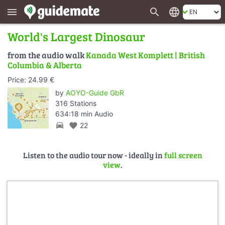
search
language
menu
World's Largest Dinosaur
from the audio walk
Kanada West Komplett | British
Columbia & Alberta
Price: 24.99 €
by
AOYO-Guide GbR
316 Stations
634:18 min Audio
directions_car
favorite
22
Listen to the audio tour now - ideally in
full screen
view
.