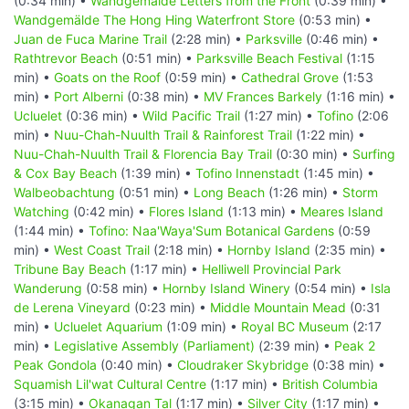
(0:34 min) •
Wandgemälde Letters from the Front
(0:39 min) •
Wandgemälde The Hong Hing Waterfront Store
(0:53 min) •
Juan de Fuca Marine Trail
(2:28 min) •
Parksville
(0:46 min) •
Rathtrevor Beach
(0:51 min) •
Parksville Beach Festival
(1:15
min) •
Goats on the Roof
(0:59 min) •
Cathedral Grove
(1:53
min) •
Port Alberni
(0:38 min) •
MV Frances Barkely
(1:16 min) •
Ucluelet
(0:36 min) •
Wild Pacific Trail
(1:27 min) •
Tofino
(2:06
min) •
Nuu-Chah-Nuulth Trail & Rainforest Trail
(1:22 min) •
Nuu-Chah-Nuulth Trail & Florencia Bay Trail
(0:30 min) •
Surfing
& Cox Bay Beach
(1:39 min) •
Tofino Innenstadt
(1:45 min) •
Walbeobachtung
(0:51 min) •
Long Beach
(1:26 min) •
Storm
Watching
(0:42 min) •
Flores Island
(1:13 min) •
Meares Island
(1:44 min) •
Tofino: Naa'Waya'Sum Botanical Gardens
(0:59
min) •
West Coast Trail
(2:18 min) •
Hornby Island
(2:35 min) •
Tribune Bay Beach
(1:17 min) •
Helliwell Provincial Park
Wanderung
(0:58 min) •
Hornby Island Winery
(0:54 min) •
Isla
de Lerena Vineyard
(0:23 min) •
Middle Mountain Mead
(0:31
min) •
Ucluelet Aquarium
(1:09 min) •
Royal BC Museum
(2:17
min) •
Legislative Assembly (Parliament)
(2:39 min) •
Peak 2
Peak Gondola
(0:40 min) •
Cloudraker Skybridge
(0:38 min) •
Squamish Lil'wat Cultural Centre
(1:17 min) •
British Columbia
(3:15 min) •
Okanagan Tal
(1:17 min) •
Silver City
(1:17 min) •