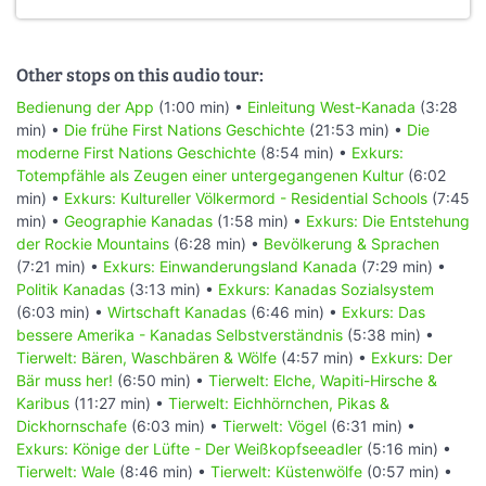
Other stops on this audio tour:
Bedienung der App
(1:00 min) •
Einleitung West-Kanada
(3:28
min) •
Die frühe First Nations Geschichte
(21:53 min) •
Die
moderne First Nations Geschichte
(8:54 min) •
Exkurs:
Totempfähle als Zeugen einer untergegangenen Kultur
(6:02
min) •
Exkurs: Kultureller Völkermord - Residential Schools
(7:45
min) •
Geographie Kanadas
(1:58 min) •
Exkurs: Die Entstehung
der Rockie Mountains
(6:28 min) •
Bevölkerung & Sprachen
(7:21 min) •
Exkurs: Einwanderungsland Kanada
(7:29 min) •
Politik Kanadas
(3:13 min) •
Exkurs: Kanadas Sozialsystem
(6:03 min) •
Wirtschaft Kanadas
(6:46 min) •
Exkurs: Das
bessere Amerika - Kanadas Selbstverständnis
(5:38 min) •
Tierwelt: Bären, Waschbären & Wölfe
(4:57 min) •
Exkurs: Der
Bär muss her!
(6:50 min) •
Tierwelt: Elche, Wapiti-Hirsche &
Karibus
(11:27 min) •
Tierwelt: Eichhörnchen, Pikas &
Dickhornschafe
(6:03 min) •
Tierwelt: Vögel
(6:31 min) •
Exkurs: Könige der Lüfte - Der Weißkopfseeadler
(5:16 min) •
Tierwelt: Wale
(8:46 min) •
Tierwelt: Küstenwölfe
(0:57 min) •