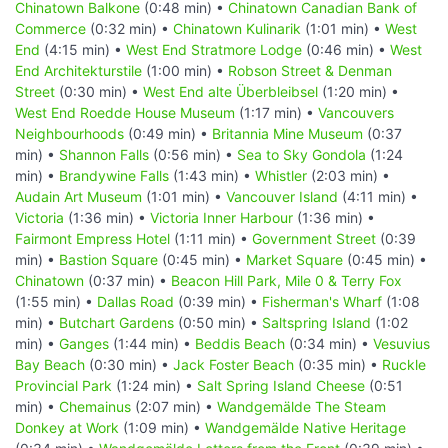
Chinatown Balkone
(0:48 min) •
Chinatown Canadian Bank of
Commerce
(0:32 min) •
Chinatown Kulinarik
(1:01 min) •
West
End
(4:15 min) •
West End Stratmore Lodge
(0:46 min) •
West
End Architekturstile
(1:00 min) •
Robson Street & Denman
Street
(0:30 min) •
West End alte Überbleibsel
(1:20 min) •
West End Roedde House Museum
(1:17 min) •
Vancouvers
Neighbourhoods
(0:49 min) •
Britannia Mine Museum
(0:37
min) •
Shannon Falls
(0:56 min) •
Sea to Sky Gondola
(1:24
min) •
Brandywine Falls
(1:43 min) •
Whistler
(2:03 min) •
Audain Art Museum
(1:01 min) •
Vancouver Island
(4:11 min) •
Victoria
(1:36 min) •
Victoria Inner Harbour
(1:36 min) •
Fairmont Empress Hotel
(1:11 min) •
Government Street
(0:39
min) •
Bastion Square
(0:45 min) •
Market Square
(0:45 min) •
Chinatown
(0:37 min) •
Beacon Hill Park, Mile 0 & Terry Fox
(1:55 min) •
Dallas Road
(0:39 min) •
Fisherman's Wharf
(1:08
min) •
Butchart Gardens
(0:50 min) •
Saltspring Island
(1:02
min) •
Ganges
(1:44 min) •
Beddis Beach
(0:34 min) •
Vesuvius
Bay Beach
(0:30 min) •
Jack Foster Beach
(0:35 min) •
Ruckle
Provincial Park
(1:24 min) •
Salt Spring Island Cheese
(0:51
min) •
Chemainus
(2:07 min) •
Wandgemälde The Steam
Donkey at Work
(1:09 min) •
Wandgemälde Native Heritage