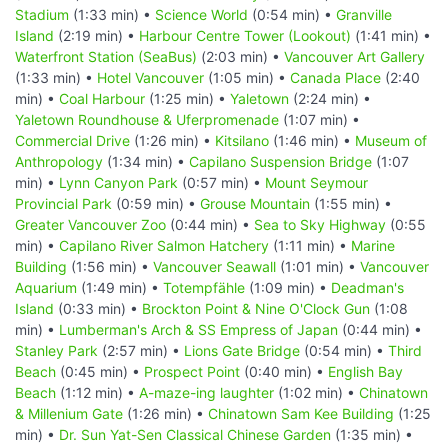
Stadium
(1:33 min) •
Science World
(0:54 min) •
Granville
Island
(2:19 min) •
Harbour Centre Tower (Lookout)
(1:41 min) •
Waterfront Station (SeaBus)
(2:03 min) •
Vancouver Art Gallery
(1:33 min) •
Hotel Vancouver
(1:05 min) •
Canada Place
(2:40
min) •
Coal Harbour
(1:25 min) •
Yaletown
(2:24 min) •
Yaletown Roundhouse & Uferpromenade
(1:07 min) •
Commercial Drive
(1:26 min) •
Kitsilano
(1:46 min) •
Museum of
Anthropology
(1:34 min) •
Capilano Suspension Bridge
(1:07
min) •
Lynn Canyon Park
(0:57 min) •
Mount Seymour
Provincial Park
(0:59 min) •
Grouse Mountain
(1:55 min) •
Greater Vancouver Zoo
(0:44 min) •
Sea to Sky Highway
(0:55
min) •
Capilano River Salmon Hatchery
(1:11 min) •
Marine
Building
(1:56 min) •
Vancouver Seawall
(1:01 min) •
Vancouver
Aquarium
(1:49 min) •
Totempfähle
(1:09 min) •
Deadman's
Island
(0:33 min) •
Brockton Point & Nine O'Clock Gun
(1:08
min) •
Lumberman's Arch & SS Empress of Japan
(0:44 min) •
Stanley Park
(2:57 min) •
Lions Gate Bridge
(0:54 min) •
Third
Beach
(0:45 min) •
Prospect Point
(0:40 min) •
English Bay
Beach
(1:12 min) •
A-maze-ing laughter
(1:02 min) •
Chinatown
& Millenium Gate
(1:26 min) •
Chinatown Sam Kee Building
(1:25
min) •
Dr. Sun Yat-Sen Classical Chinese Garden
(1:35 min) •