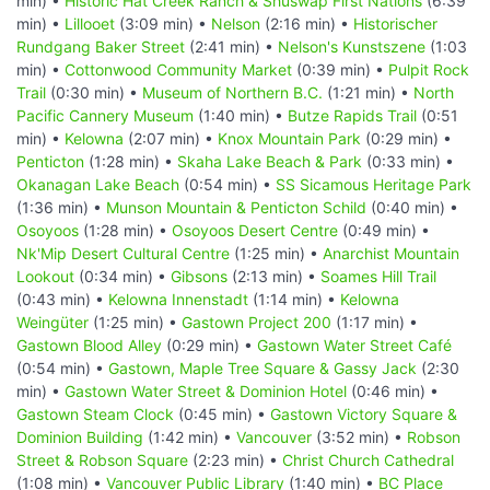
min) •
Historic Hat Creek Ranch & Shuswap First Nations
(6:39
min) •
Lillooet
(3:09 min) •
Nelson
(2:16 min) •
Historischer
Rundgang Baker Street
(2:41 min) •
Nelson's Kunstszene
(1:03
min) •
Cottonwood Community Market
(0:39 min) •
Pulpit Rock
Trail
(0:30 min) •
Museum of Northern B.C.
(1:21 min) •
North
Pacific Cannery Museum
(1:40 min) •
Butze Rapids Trail
(0:51
min) •
Kelowna
(2:07 min) •
Knox Mountain Park
(0:29 min) •
Penticton
(1:28 min) •
Skaha Lake Beach & Park
(0:33 min) •
Okanagan Lake Beach
(0:54 min) •
SS Sicamous Heritage Park
(1:36 min) •
Munson Mountain & Penticton Schild
(0:40 min) •
Osoyoos
(1:28 min) •
Osoyoos Desert Centre
(0:49 min) •
Nk'Mip Desert Cultural Centre
(1:25 min) •
Anarchist Mountain
Lookout
(0:34 min) •
Gibsons
(2:13 min) •
Soames Hill Trail
(0:43 min) •
Kelowna Innenstadt
(1:14 min) •
Kelowna
Weingüter
(1:25 min) •
Gastown Project 200
(1:17 min) •
Gastown Blood Alley
(0:29 min) •
Gastown Water Street Café
(0:54 min) •
Gastown, Maple Tree Square & Gassy Jack
(2:30
min) •
Gastown Water Street & Dominion Hotel
(0:46 min) •
Gastown Steam Clock
(0:45 min) •
Gastown Victory Square &
Dominion Building
(1:42 min) •
Vancouver
(3:52 min) •
Robson
Street & Robson Square
(2:23 min) •
Christ Church Cathedral
(1:08 min) •
Vancouver Public Library
(1:40 min) •
BC Place