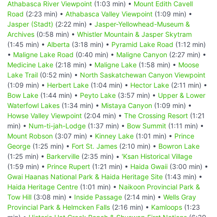
Athabasca River Viewpoint
(1:03 min) •
Mount Edith Cavell
Road
(2:23 min) •
Athabasca Valley Viewpoint
(1:09 min) •
Jasper (Stadt)
(2:22 min) •
Jasper-Yellowhead-Museum &
Archives
(0:58 min) •
Whistler Mountain & Jasper Skytram
(1:45 min) •
Alberta
(3:18 min) •
Pyramid Lake Road
(1:12 min)
•
Maligne Lake Road
(0:40 min) •
Maligne Canyon
(2:27 min) •
Medicine Lake
(2:18 min) •
Maligne Lake
(1:58 min) •
Moose
Lake Trail
(0:52 min) •
North Saskatchewan Canyon Viewpoint
(1:09 min) •
Herbert Lake
(1:04 min) •
Hector Lake
(2:11 min) •
Bow Lake
(1:44 min) •
Peyto Lake
(3:57 min) •
Upper & Lower
Waterfowl Lakes
(1:34 min) •
Mistaya Canyon
(1:09 min) •
Howse Valley Viewpoint
(2:04 min) •
The Crossing Resort
(1:21
min) •
Num-ti-jah-Lodge
(1:37 min) •
Bow Summit
(1:11 min) •
Mount Robson
(3:07 min) •
Kinney Lake
(1:01 min) •
Prince
George
(1:25 min) •
Fort St. James
(2:10 min) •
Bowron Lake
(1:25 min) •
Barkerville
(2:35 min) •
'Ksan Historical Village
(1:59 min) •
Prince Rupert
(1:21 min) •
Haida Gwaii
(3:00 min) •
Gwai Haanas National Park & Haida Heritage Site
(1:43 min) •
Haida Heritage Centre
(1:01 min) •
Naikoon Provincial Park &
Tow Hill
(3:08 min) •
Inside Passage
(2:14 min) •
Wells Gray
Provincial Park & Helmcken Falls
(2:16 min) •
Kamloops
(1:23