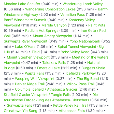
Moraine Lake Seeufer
(0:40 min) •
Wanderung Larch Valley
(0:56 min) •
Wanderung Consolation Lakes
(0:36 min) •
Banff-
Windamere Highway
(2:00 min) •
Vermillion Pass
(1:28 min) •
Banff-Windamere Summit
(0:49 min) •
Kootenay Valley
Viewpoint
(1:18 min) •
Marble Canyon
(1:23 min) •
Paint Pots
(0:59 min) •
Radium Hot Springs
(3:09 min) •
Iron Gate / Red
Wall
(0:55 min) •
Mount Amery Viewpoint
(1:14 min) •
Sunwapta River Viewpoint
(0:49 min) •
Yoho Nationalpark
(0:52
min) •
Lake O'Hara
(1:36 min) •
Spiral Tunnel Viewpoint (Big
Hill)
(5:41 min) •
Field
(1:41 min) •
Yoho Valley Road
(0:43 min)
•
Mount Stephen Viewpoint
(0:58 min) •
Meeting of the waters
Viewpoint
(0:47 min) •
Takakaw Falls
(1:28 min) •
Natural
Bridge
(0:50 min) •
Emerald Lake
(2:22 min) •
Burgess Shale
(2:58 min) •
Wapta Falls
(1:52 min) •
Icefield's Parkway
(3:26
min) •
Weeping Wall Viewpoint
(0:37 min) •
The Big Bend
(1:18
min) •
Parker Ridge Trail
(2:48 min) •
Wilcox Pass Trail
(0:46
min) •
Columbia Icefield / Athabasca Glacier
(2:46 min) •
Stutfield Glacier Viewpoint / Tangle Falls
(1:03 min) •
Die
touristische Entdeckung des Athabasca-Gletschers
(3:56 min)
•
Sunwapta Falls
(1:21 min) •
Kettle Valley Rail Trail
(1:58 min) •
Chinatown Yip Sang
(1:13 min) •
Athabasca Falls
(1:39 min) •