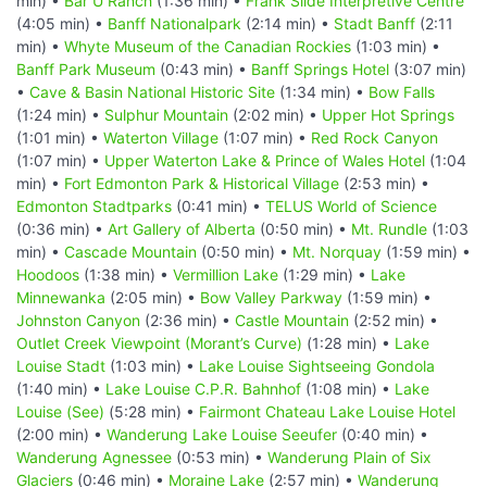
min) •
Bar U Ranch
(1:36 min) •
Frank Slide Interpretive Centre
(4:05 min) •
Banff Nationalpark
(2:14 min) •
Stadt Banff
(2:11
min) •
Whyte Museum of the Canadian Rockies
(1:03 min) •
Banff Park Museum
(0:43 min) •
Banff Springs Hotel
(3:07 min)
•
Cave & Basin National Historic Site
(1:34 min) •
Bow Falls
(1:24 min) •
Sulphur Mountain
(2:02 min) •
Upper Hot Springs
(1:01 min) •
Waterton Village
(1:07 min) •
Red Rock Canyon
(1:07 min) •
Upper Waterton Lake & Prince of Wales Hotel
(1:04
min) •
Fort Edmonton Park & Historical Village
(2:53 min) •
Edmonton Stadtparks
(0:41 min) •
TELUS World of Science
(0:36 min) •
Art Gallery of Alberta
(0:50 min) •
Mt. Rundle
(1:03
min) •
Cascade Mountain
(0:50 min) •
Mt. Norquay
(1:59 min) •
Hoodoos
(1:38 min) •
Vermillion Lake
(1:29 min) •
Lake
Minnewanka
(2:05 min) •
Bow Valley Parkway
(1:59 min) •
Johnston Canyon
(2:36 min) •
Castle Mountain
(2:52 min) •
Outlet Creek Viewpoint (Morant’s Curve)
(1:28 min) •
Lake
Louise Stadt
(1:03 min) •
Lake Louise Sightseeing Gondola
(1:40 min) •
Lake Louise C.P.R. Bahnhof
(1:08 min) •
Lake
Louise (See)
(5:28 min) •
Fairmont Chateau Lake Louise Hotel
(2:00 min) •
Wanderung Lake Louise Seeufer
(0:40 min) •
Wanderung Agnessee
(0:53 min) •
Wanderung Plain of Six
Glaciers
(0:46 min) •
Moraine Lake
(2:57 min) •
Wanderung