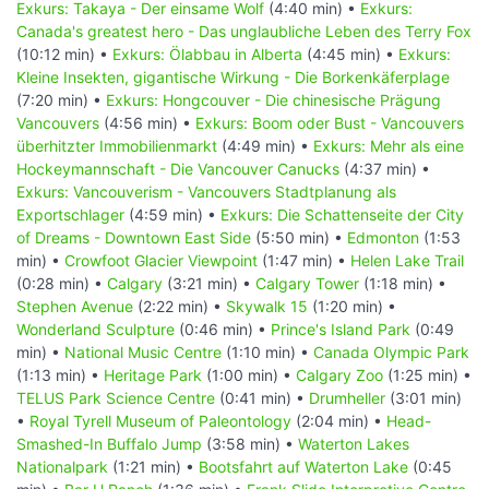
Exkurs: Takaya - Der einsame Wolf
(4:40 min) •
Exkurs:
Canada's greatest hero - Das unglaubliche Leben des Terry Fox
(10:12 min) •
Exkurs: Ölabbau in Alberta
(4:45 min) •
Exkurs:
Kleine Insekten, gigantische Wirkung - Die Borkenkäferplage
(7:20 min) •
Exkurs: Hongcouver - Die chinesische Prägung
Vancouvers
(4:56 min) •
Exkurs: Boom oder Bust - Vancouvers
überhitzter Immobilienmarkt
(4:49 min) •
Exkurs: Mehr als eine
Hockeymannschaft - Die Vancouver Canucks
(4:37 min) •
Exkurs: Vancouverism - Vancouvers Stadtplanung als
Exportschlager
(4:59 min) •
Exkurs: Die Schattenseite der City
of Dreams - Downtown East Side
(5:50 min) •
Edmonton
(1:53
min) •
Crowfoot Glacier Viewpoint
(1:47 min) •
Helen Lake Trail
(0:28 min) •
Calgary
(3:21 min) •
Calgary Tower
(1:18 min) •
Stephen Avenue
(2:22 min) •
Skywalk 15
(1:20 min) •
Wonderland Sculpture
(0:46 min) •
Prince's Island Park
(0:49
min) •
National Music Centre
(1:10 min) •
Canada Olympic Park
(1:13 min) •
Heritage Park
(1:00 min) •
Calgary Zoo
(1:25 min) •
TELUS Park Science Centre
(0:41 min) •
Drumheller
(3:01 min)
•
Royal Tyrell Museum of Paleontology
(2:04 min) •
Head-
Smashed-In Buffalo Jump
(3:58 min) •
Waterton Lakes
Nationalpark
(1:21 min) •
Bootsfahrt auf Waterton Lake
(0:45