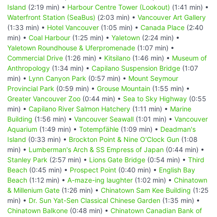
Island
(2:19 min) •
Harbour Centre Tower (Lookout)
(1:41 min) •
Waterfront Station (SeaBus)
(2:03 min) •
Vancouver Art Gallery
(1:33 min) •
Hotel Vancouver
(1:05 min) •
Canada Place
(2:40
min) •
Coal Harbour
(1:25 min) •
Yaletown
(2:24 min) •
Yaletown Roundhouse & Uferpromenade
(1:07 min) •
Commercial Drive
(1:26 min) •
Kitsilano
(1:46 min) •
Museum of
Anthropology
(1:34 min) •
Capilano Suspension Bridge
(1:07
min) •
Lynn Canyon Park
(0:57 min) •
Mount Seymour
Provincial Park
(0:59 min) •
Grouse Mountain
(1:55 min) •
Greater Vancouver Zoo
(0:44 min) •
Sea to Sky Highway
(0:55
min) •
Capilano River Salmon Hatchery
(1:11 min) •
Marine
Building
(1:56 min) •
Vancouver Seawall
(1:01 min) •
Vancouver
Aquarium
(1:49 min) •
Totempfähle
(1:09 min) •
Deadman's
Island
(0:33 min) •
Brockton Point & Nine O'Clock Gun
(1:08
min) •
Lumberman's Arch & SS Empress of Japan
(0:44 min) •
Stanley Park
(2:57 min) •
Lions Gate Bridge
(0:54 min) •
Third
Beach
(0:45 min) •
Prospect Point
(0:40 min) •
English Bay
Beach
(1:12 min) •
A-maze-ing laughter
(1:02 min) •
Chinatown
& Millenium Gate
(1:26 min) •
Chinatown Sam Kee Building
(1:25
min) •
Dr. Sun Yat-Sen Classical Chinese Garden
(1:35 min) •
Chinatown Balkone
(0:48 min) •
Chinatown Canadian Bank of