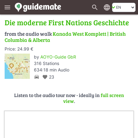
search
language
menu
Die moderne First Nations Geschichte
from the audio walk
Kanada West Komplett | British
Columbia & Alberta
Price: 24.99 €
by
AOYO-Guide GbR
316 Stations
634:18 min Audio
directions_car
favorite
23
Listen to the audio tour now - ideally in
full screen
view
.