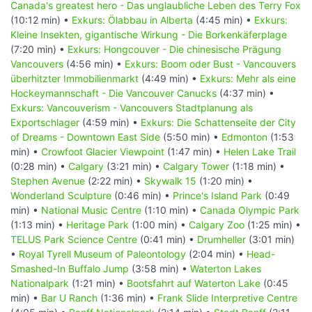
Canada's greatest hero - Das unglaubliche Leben des Terry Fox
(10:12 min) •
Exkurs: Ölabbau in Alberta
(4:45 min) •
Exkurs:
Kleine Insekten, gigantische Wirkung - Die Borkenkäferplage
(7:20 min) •
Exkurs: Hongcouver - Die chinesische Prägung
Vancouvers
(4:56 min) •
Exkurs: Boom oder Bust - Vancouvers
überhitzter Immobilienmarkt
(4:49 min) •
Exkurs: Mehr als eine
Hockeymannschaft - Die Vancouver Canucks
(4:37 min) •
Exkurs: Vancouverism - Vancouvers Stadtplanung als
Exportschlager
(4:59 min) •
Exkurs: Die Schattenseite der City
of Dreams - Downtown East Side
(5:50 min) •
Edmonton
(1:53
min) •
Crowfoot Glacier Viewpoint
(1:47 min) •
Helen Lake Trail
(0:28 min) •
Calgary
(3:21 min) •
Calgary Tower
(1:18 min) •
Stephen Avenue
(2:22 min) •
Skywalk 15
(1:20 min) •
Wonderland Sculpture
(0:46 min) •
Prince's Island Park
(0:49
min) •
National Music Centre
(1:10 min) •
Canada Olympic Park
(1:13 min) •
Heritage Park
(1:00 min) •
Calgary Zoo
(1:25 min) •
TELUS Park Science Centre
(0:41 min) •
Drumheller
(3:01 min)
•
Royal Tyrell Museum of Paleontology
(2:04 min) •
Head-
Smashed-In Buffalo Jump
(3:58 min) •
Waterton Lakes
Nationalpark
(1:21 min) •
Bootsfahrt auf Waterton Lake
(0:45
min) •
Bar U Ranch
(1:36 min) •
Frank Slide Interpretive Centre