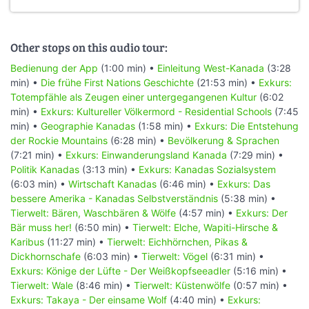
Other stops on this audio tour:
Bedienung der App
(1:00 min) •
Einleitung West-Kanada
(3:28
min) •
Die frühe First Nations Geschichte
(21:53 min) •
Exkurs:
Totempfähle als Zeugen einer untergegangenen Kultur
(6:02
min) •
Exkurs: Kultureller Völkermord - Residential Schools
(7:45
min) •
Geographie Kanadas
(1:58 min) •
Exkurs: Die Entstehung
der Rockie Mountains
(6:28 min) •
Bevölkerung & Sprachen
(7:21 min) •
Exkurs: Einwanderungsland Kanada
(7:29 min) •
Politik Kanadas
(3:13 min) •
Exkurs: Kanadas Sozialsystem
(6:03 min) •
Wirtschaft Kanadas
(6:46 min) •
Exkurs: Das
bessere Amerika - Kanadas Selbstverständnis
(5:38 min) •
Tierwelt: Bären, Waschbären & Wölfe
(4:57 min) •
Exkurs: Der
Bär muss her!
(6:50 min) •
Tierwelt: Elche, Wapiti-Hirsche &
Karibus
(11:27 min) •
Tierwelt: Eichhörnchen, Pikas &
Dickhornschafe
(6:03 min) •
Tierwelt: Vögel
(6:31 min) •
Exkurs: Könige der Lüfte - Der Weißkopfseeadler
(5:16 min) •
Tierwelt: Wale
(8:46 min) •
Tierwelt: Küstenwölfe
(0:57 min) •
Exkurs: Takaya - Der einsame Wolf
(4:40 min) •
Exkurs: