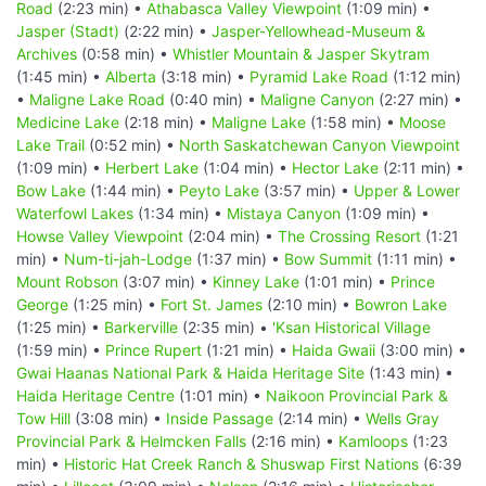
Road
(2:23 min) •
Athabasca Valley Viewpoint
(1:09 min) •
Jasper (Stadt)
(2:22 min) •
Jasper-Yellowhead-Museum &
Archives
(0:58 min) •
Whistler Mountain & Jasper Skytram
(1:45 min) •
Alberta
(3:18 min) •
Pyramid Lake Road
(1:12 min)
•
Maligne Lake Road
(0:40 min) •
Maligne Canyon
(2:27 min) •
Medicine Lake
(2:18 min) •
Maligne Lake
(1:58 min) •
Moose
Lake Trail
(0:52 min) •
North Saskatchewan Canyon Viewpoint
(1:09 min) •
Herbert Lake
(1:04 min) •
Hector Lake
(2:11 min) •
Bow Lake
(1:44 min) •
Peyto Lake
(3:57 min) •
Upper & Lower
Waterfowl Lakes
(1:34 min) •
Mistaya Canyon
(1:09 min) •
Howse Valley Viewpoint
(2:04 min) •
The Crossing Resort
(1:21
min) •
Num-ti-jah-Lodge
(1:37 min) •
Bow Summit
(1:11 min) •
Mount Robson
(3:07 min) •
Kinney Lake
(1:01 min) •
Prince
George
(1:25 min) •
Fort St. James
(2:10 min) •
Bowron Lake
(1:25 min) •
Barkerville
(2:35 min) •
'Ksan Historical Village
(1:59 min) •
Prince Rupert
(1:21 min) •
Haida Gwaii
(3:00 min) •
Gwai Haanas National Park & Haida Heritage Site
(1:43 min) •
Haida Heritage Centre
(1:01 min) •
Naikoon Provincial Park &
Tow Hill
(3:08 min) •
Inside Passage
(2:14 min) •
Wells Gray
Provincial Park & Helmcken Falls
(2:16 min) •
Kamloops
(1:23
min) •
Historic Hat Creek Ranch & Shuswap First Nations
(6:39