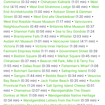
Commerce
(0:32 min) •
Chinatown Kulinarik
(1:01 min) •
West
End
(4:15 min) •
West End Stratmore Lodge
(0:46 min) •
West
End Architekturstile
(1:00 min) •
Robson Street & Denman
Street
(0:30 min) •
West End alte Überbleibsel
(1:20 min) •
West End Roedde House Museum
(1:17 min) •
Vancouvers
Neighbourhoods
(0:49 min) •
Britannia Mine Museum
(0:37
min) •
Shannon Falls
(0:56 min) •
Sea to Sky Gondola
(1:24
min) •
Brandywine Falls
(1:43 min) •
Whistler
(2:03 min) •
Audain Art Museum
(1:01 min) •
Vancouver Island
(4:11 min) •
Victoria
(1:36 min) •
Victoria Inner Harbour
(1:36 min) •
Fairmont Empress Hotel
(1:11 min) •
Government Street
(0:39
min) •
Bastion Square
(0:45 min) •
Market Square
(0:45 min) •
Chinatown
(0:37 min) •
Beacon Hill Park, Mile 0 & Terry Fox
(1:55 min) •
Dallas Road
(0:39 min) •
Fisherman's Wharf
(1:08
min) •
Butchart Gardens
(0:50 min) •
Saltspring Island
(1:02
min) •
Ganges
(1:44 min) •
Beddis Beach
(0:34 min) •
Vesuvius
Bay Beach
(0:30 min) •
Jack Foster Beach
(0:35 min) •
Ruckle
Provincial Park
(1:24 min) •
Salt Spring Island Cheese
(0:51
min) •
Chemainus
(2:07 min) •
Wandgemälde The Steam
Donkey at Work
(1:09 min) •
Wandgemälde Native Heritage
(0:34 min) •
Wandgemälde Letters from the Front
(0:39 min) •