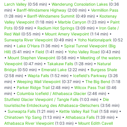
Larch Valley
(0:56 min) •
Wanderung Consolation Lakes
(0:36
min) •
Banff-Windamere Highway
(2:00 min) •
Vermillion Pass
(1:28 min) •
Banff-Windamere Summit
(0:49 min) •
Kootenay
Valley Viewpoint
(1:18 min) •
Marble Canyon
(1:23 min) •
Paint
Pots
(0:59 min) •
Radium Hot Springs
(3:09 min) •
Iron Gate /
Red Wall
(0:55 min) •
Mount Amery Viewpoint
(1:14 min) •
Sunwapta River Viewpoint
(0:49 min) •
Yoho Nationalpark
(0:52
min) •
Lake O'Hara
(1:36 min) •
Spiral Tunnel Viewpoint (Big
Hill)
(5:41 min) •
Field
(1:41 min) •
Yoho Valley Road
(0:43 min)
•
Mount Stephen Viewpoint
(0:58 min) •
Meeting of the waters
Viewpoint
(0:47 min) •
Takakaw Falls
(1:28 min) •
Natural
Bridge
(0:50 min) •
Emerald Lake
(2:22 min) •
Burgess Shale
(2:58 min) •
Wapta Falls
(1:52 min) •
Icefield's Parkway
(3:26
min) •
Weeping Wall Viewpoint
(0:37 min) •
The Big Bend
(1:18
min) •
Parker Ridge Trail
(2:48 min) •
Wilcox Pass Trail
(0:46
min) •
Columbia Icefield / Athabasca Glacier
(2:46 min) •
Stutfield Glacier Viewpoint / Tangle Falls
(1:03 min) •
Die
touristische Entdeckung des Athabasca-Gletschers
(3:56 min)
•
Sunwapta Falls
(1:21 min) •
Kettle Valley Rail Trail
(1:58 min) •
Chinatown Yip Sang
(1:13 min) •
Athabasca Falls
(1:39 min) •
Athabasca River Viewpoint
(1:03 min) •
Mount Edith Cavell