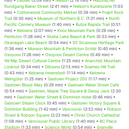
min) •
Lillooet
(3:09 min) •
Nelson
(2:16 min) •
Historischer
Rundgang Baker Street
(2:41 min) •
Nelson's Kunstszene
(1:03
min) •
Cottonwood Community Market
(0:39 min) •
Pulpit Rock
Trail
(0:30 min) •
Museum of Northern B.C.
(1:21 min) •
North
Pacific Cannery Museum
(1:40 min) •
Butze Rapids Trail
(0:51
min) •
Kelowna
(2:07 min) •
Knox Mountain Park
(0:29 min) •
Penticton
(1:28 min) •
Skaha Lake Beach & Park
(0:33 min) •
Okanagan Lake Beach
(0:54 min) •
SS Sicamous Heritage Park
(1:36 min) •
Munson Mountain & Penticton Schild
(0:40 min) •
Osoyoos
(1:28 min) •
Osoyoos Desert Centre
(0:49 min) •
Nk'Mip Desert Cultural Centre
(1:25 min) •
Anarchist Mountain
Lookout
(0:34 min) •
Gibsons
(2:13 min) •
Soames Hill Trail
(0:43 min) •
Kelowna Innenstadt
(1:14 min) •
Kelowna
Weingüter
(1:25 min) •
Gastown Project 200
(1:17 min) •
Gastown Blood Alley
(0:29 min) •
Gastown Water Street Café
(0:54 min) •
Gastown, Maple Tree Square & Gassy Jack
(2:30
min) •
Gastown Water Street & Dominion Hotel
(0:46 min) •
Gastown Steam Clock
(0:45 min) •
Gastown Victory Square &
Dominion Building
(1:42 min) •
Vancouver
(3:52 min) •
Robson
Street & Robson Square
(2:23 min) •
Christ Church Cathedral
(1:08 min) •
Vancouver Public Library
(1:40 min) •
BC Place
Stadium
(1:33 min) •
Science World
(0:54 min) •
Granville