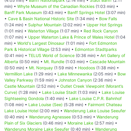
(4:05 min) •
Banff Nationalpark
(2:14 min) •
Stadt Banff
(2:11
min) •
Whyte Museum of the Canadian Rockies
(1:03 min) •
Banff Park Museum
(0:43 min) •
Banff Springs Hotel
(3:07 min)
•
Cave & Basin National Historic Site
(1:34 min) •
Bow Falls
(1:24 min) •
Sulphur Mountain
(2:02 min) •
Upper Hot Springs
(1:01 min) •
Waterton Village
(1:07 min) •
Red Rock Canyon
(1:07 min) •
Upper Waterton Lake & Prince of Wales Hotel
(1:04
min) •
World's Largest Dinosaur
(1:01 min) •
Fort Edmonton
Park & Historical Village
(2:53 min) •
Edmonton Stadtparks
(0:41 min) •
TELUS World of Science
(0:36 min) •
Art Gallery of
Alberta
(0:50 min) •
Mt. Rundle
(1:03 min) •
Cascade Mountain
(0:50 min) •
Mt. Norquay
(1:59 min) •
Hoodoos
(1:38 min) •
Vermillion Lake
(1:29 min) •
Lake Minnewanka
(2:05 min) •
Bow
Valley Parkway
(1:59 min) •
Johnston Canyon
(2:36 min) •
Castle Mountain
(2:52 min) •
Outlet Creek Viewpoint (Morant’s
Curve)
(1:28 min) •
Lake Louise Stadt
(1:03 min) •
Lake Louise
Sightseeing Gondola
(1:40 min) •
Lake Louise C.P.R. Bahnhof
(1:08 min) •
Lake Louise (See)
(5:28 min) •
Fairmont Chateau
Lake Louise Hotel
(2:00 min) •
Wanderung Lake Louise Seeufer
(0:40 min) •
Wanderung Agnessee
(0:53 min) •
Wanderung
Plain of Six Glaciers
(0:46 min) •
Moraine Lake
(2:57 min) •
Wanderung Moraine Lake Seeufer
(0:40 min) •
Wanderung