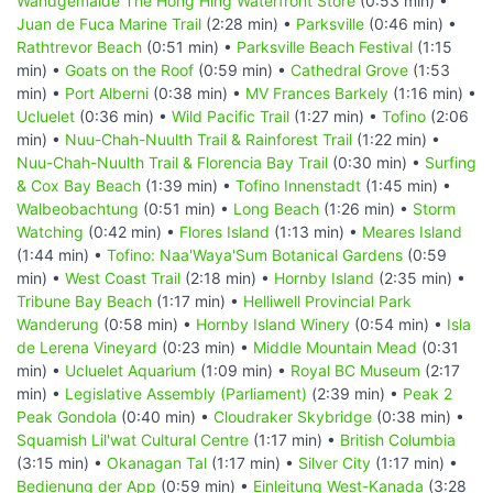
Wandgemälde The Hong Hing Waterfront Store
(0:53 min) •
Juan de Fuca Marine Trail
(2:28 min) •
Parksville
(0:46 min) •
Rathtrevor Beach
(0:51 min) •
Parksville Beach Festival
(1:15
min) •
Goats on the Roof
(0:59 min) •
Cathedral Grove
(1:53
min) •
Port Alberni
(0:38 min) •
MV Frances Barkely
(1:16 min) •
Ucluelet
(0:36 min) •
Wild Pacific Trail
(1:27 min) •
Tofino
(2:06
min) •
Nuu-Chah-Nuulth Trail & Rainforest Trail
(1:22 min) •
Nuu-Chah-Nuulth Trail & Florencia Bay Trail
(0:30 min) •
Surfing
& Cox Bay Beach
(1:39 min) •
Tofino Innenstadt
(1:45 min) •
Walbeobachtung
(0:51 min) •
Long Beach
(1:26 min) •
Storm
Watching
(0:42 min) •
Flores Island
(1:13 min) •
Meares Island
(1:44 min) •
Tofino: Naa'Waya'Sum Botanical Gardens
(0:59
min) •
West Coast Trail
(2:18 min) •
Hornby Island
(2:35 min) •
Tribune Bay Beach
(1:17 min) •
Helliwell Provincial Park
Wanderung
(0:58 min) •
Hornby Island Winery
(0:54 min) •
Isla
de Lerena Vineyard
(0:23 min) •
Middle Mountain Mead
(0:31
min) •
Ucluelet Aquarium
(1:09 min) •
Royal BC Museum
(2:17
min) •
Legislative Assembly (Parliament)
(2:39 min) •
Peak 2
Peak Gondola
(0:40 min) •
Cloudraker Skybridge
(0:38 min) •
Squamish Lil'wat Cultural Centre
(1:17 min) •
British Columbia
(3:15 min) •
Okanagan Tal
(1:17 min) •
Silver City
(1:17 min) •
Bedienung der App
(0:59 min) •
Einleitung West-Kanada
(3:28