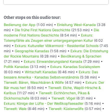
Other stops on this audio tour:
Bedienung der App
(1:00 min) •
Einleitung West-Kanada
(3:28
min) •
Die frühe First Nations Geschichte
(21:53 min) •
Die
moderne First Nations Geschichte
(8:54 min) •
Exkurs:
Totempfähle als Zeugen einer untergegangenen Kultur
(6:02
min) •
Exkurs: Kultureller Völkermord - Residential Schools
(7:45
min) •
Geographie Kanadas
(1:58 min) •
Exkurs: Die Entstehung
der Rockie Mountains
(6:28 min) •
Bevölkerung & Sprachen
(7:21 min) •
Exkurs: Einwanderungsland Kanada
(7:29 min) •
Politik Kanadas
(3:13 min) •
Exkurs: Kanadas Sozialsystem
(6:03 min) •
Wirtschaft Kanadas
(6:46 min) •
Exkurs: Das
bessere Amerika - Kanadas Selbstverständnis
(5:38 min) •
Tierwelt: Bären, Waschbären & Wölfe
(4:57 min) •
Exkurs: Der
Bär muss her!
(6:50 min) •
Tierwelt: Elche, Wapiti-Hirsche &
Karibus
(11:27 min) •
Tierwelt: Eichhörnchen, Pikas &
Dickhornschafe
(6:03 min) •
Tierwelt: Vögel
(6:31 min) •
Exkurs: Könige der Lüfte - Der Weißkopfseeadler
(5:16 min) •
Tierwelt: Wale
(8:46 min) •
Tierwelt: Küstenwölfe
(0:57 min) •