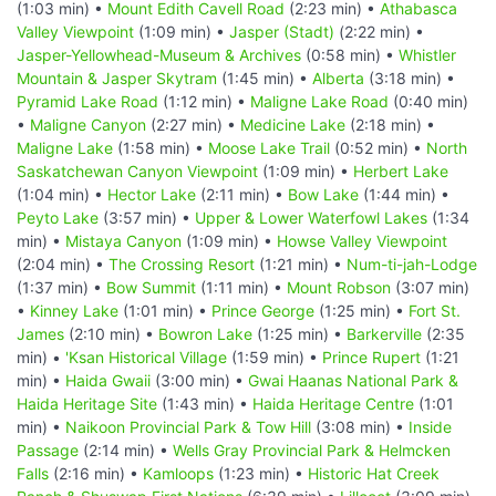
(1:03 min) •
Mount Edith Cavell Road
(2:23 min) •
Athabasca
Valley Viewpoint
(1:09 min) •
Jasper (Stadt)
(2:22 min) •
Jasper-Yellowhead-Museum & Archives
(0:58 min) •
Whistler
Mountain & Jasper Skytram
(1:45 min) •
Alberta
(3:18 min) •
Pyramid Lake Road
(1:12 min) •
Maligne Lake Road
(0:40 min)
•
Maligne Canyon
(2:27 min) •
Medicine Lake
(2:18 min) •
Maligne Lake
(1:58 min) •
Moose Lake Trail
(0:52 min) •
North
Saskatchewan Canyon Viewpoint
(1:09 min) •
Herbert Lake
(1:04 min) •
Hector Lake
(2:11 min) •
Bow Lake
(1:44 min) •
Peyto Lake
(3:57 min) •
Upper & Lower Waterfowl Lakes
(1:34
min) •
Mistaya Canyon
(1:09 min) •
Howse Valley Viewpoint
(2:04 min) •
The Crossing Resort
(1:21 min) •
Num-ti-jah-Lodge
(1:37 min) •
Bow Summit
(1:11 min) •
Mount Robson
(3:07 min)
•
Kinney Lake
(1:01 min) •
Prince George
(1:25 min) •
Fort St.
James
(2:10 min) •
Bowron Lake
(1:25 min) •
Barkerville
(2:35
min) •
'Ksan Historical Village
(1:59 min) •
Prince Rupert
(1:21
min) •
Haida Gwaii
(3:00 min) •
Gwai Haanas National Park &
Haida Heritage Site
(1:43 min) •
Haida Heritage Centre
(1:01
min) •
Naikoon Provincial Park & Tow Hill
(3:08 min) •
Inside
Passage
(2:14 min) •
Wells Gray Provincial Park & Helmcken
Falls
(2:16 min) •
Kamloops
(1:23 min) •
Historic Hat Creek