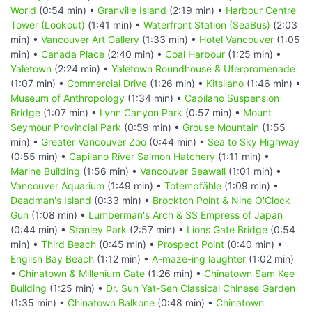
World
(0:54 min) •
Granville Island
(2:19 min) •
Harbour Centre
Tower (Lookout)
(1:41 min) •
Waterfront Station (SeaBus)
(2:03
min) •
Vancouver Art Gallery
(1:33 min) •
Hotel Vancouver
(1:05
min) •
Canada Place
(2:40 min) •
Coal Harbour
(1:25 min) •
Yaletown
(2:24 min) •
Yaletown Roundhouse & Uferpromenade
(1:07 min) •
Commercial Drive
(1:26 min) •
Kitsilano
(1:46 min) •
Museum of Anthropology
(1:34 min) •
Capilano Suspension
Bridge
(1:07 min) •
Lynn Canyon Park
(0:57 min) •
Mount
Seymour Provincial Park
(0:59 min) •
Grouse Mountain
(1:55
min) •
Greater Vancouver Zoo
(0:44 min) •
Sea to Sky Highway
(0:55 min) •
Capilano River Salmon Hatchery
(1:11 min) •
Marine Building
(1:56 min) •
Vancouver Seawall
(1:01 min) •
Vancouver Aquarium
(1:49 min) •
Totempfähle
(1:09 min) •
Deadman's Island
(0:33 min) •
Brockton Point & Nine O'Clock
Gun
(1:08 min) •
Lumberman's Arch & SS Empress of Japan
(0:44 min) •
Stanley Park
(2:57 min) •
Lions Gate Bridge
(0:54
min) •
Third Beach
(0:45 min) •
Prospect Point
(0:40 min) •
English Bay Beach
(1:12 min) •
A-maze-ing laughter
(1:02 min)
•
Chinatown & Millenium Gate
(1:26 min) •
Chinatown Sam Kee
Building
(1:25 min) •
Dr. Sun Yat-Sen Classical Chinese Garden
(1:35 min) •
Chinatown Balkone
(0:48 min) •
Chinatown