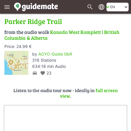
search
language
menu
Parker Ridge Trail
from the audio walk
Kanada West Komplett | British
Columbia & Alberta
Price: 24.99 €
by
AOYO-Guide GbR
316 Stations
634:18 min Audio
directions_car
favorite
23
Listen to the audio tour now - ideally in
full screen
view
.