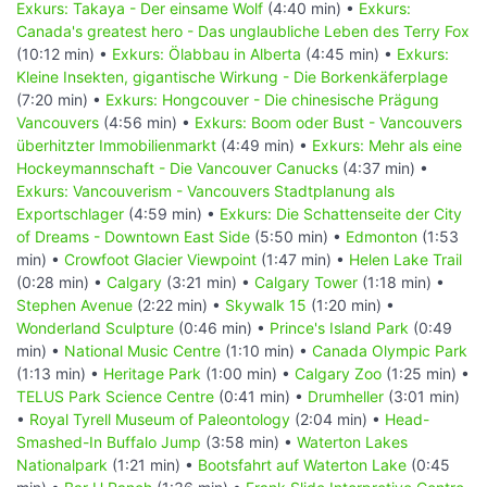
Exkurs: Takaya - Der einsame Wolf
(4:40 min) •
Exkurs:
Canada's greatest hero - Das unglaubliche Leben des Terry Fox
(10:12 min) •
Exkurs: Ölabbau in Alberta
(4:45 min) •
Exkurs:
Kleine Insekten, gigantische Wirkung - Die Borkenkäferplage
(7:20 min) •
Exkurs: Hongcouver - Die chinesische Prägung
Vancouvers
(4:56 min) •
Exkurs: Boom oder Bust - Vancouvers
überhitzter Immobilienmarkt
(4:49 min) •
Exkurs: Mehr als eine
Hockeymannschaft - Die Vancouver Canucks
(4:37 min) •
Exkurs: Vancouverism - Vancouvers Stadtplanung als
Exportschlager
(4:59 min) •
Exkurs: Die Schattenseite der City
of Dreams - Downtown East Side
(5:50 min) •
Edmonton
(1:53
min) •
Crowfoot Glacier Viewpoint
(1:47 min) •
Helen Lake Trail
(0:28 min) •
Calgary
(3:21 min) •
Calgary Tower
(1:18 min) •
Stephen Avenue
(2:22 min) •
Skywalk 15
(1:20 min) •
Wonderland Sculpture
(0:46 min) •
Prince's Island Park
(0:49
min) •
National Music Centre
(1:10 min) •
Canada Olympic Park
(1:13 min) •
Heritage Park
(1:00 min) •
Calgary Zoo
(1:25 min) •
TELUS Park Science Centre
(0:41 min) •
Drumheller
(3:01 min)
•
Royal Tyrell Museum of Paleontology
(2:04 min) •
Head-
Smashed-In Buffalo Jump
(3:58 min) •
Waterton Lakes
Nationalpark
(1:21 min) •
Bootsfahrt auf Waterton Lake
(0:45