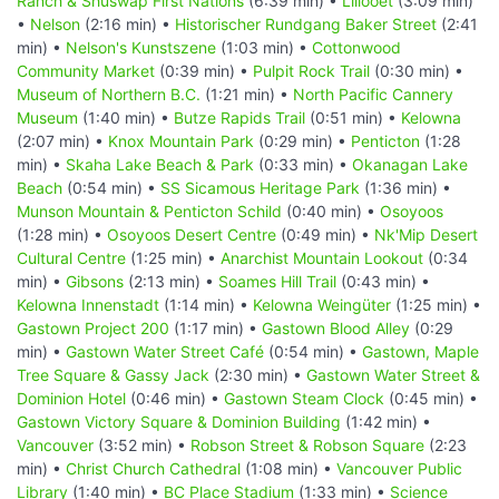
Ranch & Shuswap First Nations
(6:39 min) •
Lillooet
(3:09 min)
•
Nelson
(2:16 min) •
Historischer Rundgang Baker Street
(2:41
min) •
Nelson's Kunstszene
(1:03 min) •
Cottonwood
Community Market
(0:39 min) •
Pulpit Rock Trail
(0:30 min) •
Museum of Northern B.C.
(1:21 min) •
North Pacific Cannery
Museum
(1:40 min) •
Butze Rapids Trail
(0:51 min) •
Kelowna
(2:07 min) •
Knox Mountain Park
(0:29 min) •
Penticton
(1:28
min) •
Skaha Lake Beach & Park
(0:33 min) •
Okanagan Lake
Beach
(0:54 min) •
SS Sicamous Heritage Park
(1:36 min) •
Munson Mountain & Penticton Schild
(0:40 min) •
Osoyoos
(1:28 min) •
Osoyoos Desert Centre
(0:49 min) •
Nk'Mip Desert
Cultural Centre
(1:25 min) •
Anarchist Mountain Lookout
(0:34
min) •
Gibsons
(2:13 min) •
Soames Hill Trail
(0:43 min) •
Kelowna Innenstadt
(1:14 min) •
Kelowna Weingüter
(1:25 min) •
Gastown Project 200
(1:17 min) •
Gastown Blood Alley
(0:29
min) •
Gastown Water Street Café
(0:54 min) •
Gastown, Maple
Tree Square & Gassy Jack
(2:30 min) •
Gastown Water Street &
Dominion Hotel
(0:46 min) •
Gastown Steam Clock
(0:45 min) •
Gastown Victory Square & Dominion Building
(1:42 min) •
Vancouver
(3:52 min) •
Robson Street & Robson Square
(2:23
min) •
Christ Church Cathedral
(1:08 min) •
Vancouver Public
Library
(1:40 min) •
BC Place Stadium
(1:33 min) •
Science