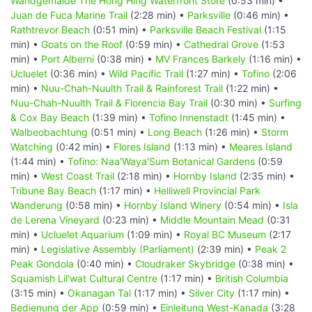
Wandgemälde The Hong Hing Waterfront Store
(0:53 min) •
Juan de Fuca Marine Trail
(2:28 min) •
Parksville
(0:46 min) •
Rathtrevor Beach
(0:51 min) •
Parksville Beach Festival
(1:15
min) •
Goats on the Roof
(0:59 min) •
Cathedral Grove
(1:53
min) •
Port Alberni
(0:38 min) •
MV Frances Barkely
(1:16 min) •
Ucluelet
(0:36 min) •
Wild Pacific Trail
(1:27 min) •
Tofino
(2:06
min) •
Nuu-Chah-Nuulth Trail & Rainforest Trail
(1:22 min) •
Nuu-Chah-Nuulth Trail & Florencia Bay Trail
(0:30 min) •
Surfing
& Cox Bay Beach
(1:39 min) •
Tofino Innenstadt
(1:45 min) •
Walbeobachtung
(0:51 min) •
Long Beach
(1:26 min) •
Storm
Watching
(0:42 min) •
Flores Island
(1:13 min) •
Meares Island
(1:44 min) •
Tofino: Naa'Waya'Sum Botanical Gardens
(0:59
min) •
West Coast Trail
(2:18 min) •
Hornby Island
(2:35 min) •
Tribune Bay Beach
(1:17 min) •
Helliwell Provincial Park
Wanderung
(0:58 min) •
Hornby Island Winery
(0:54 min) •
Isla
de Lerena Vineyard
(0:23 min) •
Middle Mountain Mead
(0:31
min) •
Ucluelet Aquarium
(1:09 min) •
Royal BC Museum
(2:17
min) •
Legislative Assembly (Parliament)
(2:39 min) •
Peak 2
Peak Gondola
(0:40 min) •
Cloudraker Skybridge
(0:38 min) •
Squamish Lil'wat Cultural Centre
(1:17 min) •
British Columbia
(3:15 min) •
Okanagan Tal
(1:17 min) •
Silver City
(1:17 min) •
Bedienung der App
(0:59 min) •
Einleitung West-Kanada
(3:28