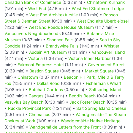
Canadian Bank of Commerce
(0:32 min) •
Chinatown Kulinarik
(1:01 min) •
West End
(4:15 min) •
West End Stratmore Lodge
(0:46 min) •
West End Architekturstile
(1:00 min) •
Robson
Street & Denman Street
(0:30 min) •
West End alte Überbleibsel
(1:20 min) •
West End Roedde House Museum
(1:17 min) •
Vancouvers Neighbourhoods
(0:49 min) •
Britannia Mine
Museum
(0:37 min) •
Shannon Falls
(0:56 min) •
Sea to Sky
Gondola
(1:24 min) •
Brandywine Falls
(1:43 min) •
Whistler
(2:03 min) •
Audain Art Museum
(1:01 min) •
Vancouver Island
(4:11 min) •
Victoria
(1:36 min) •
Victoria Inner Harbour
(1:36
min) •
Fairmont Empress Hotel
(1:11 min) •
Government Street
(0:39 min) •
Bastion Square
(0:45 min) •
Market Square
(0:45
min) •
Chinatown
(0:37 min) •
Beacon Hill Park, Mile 0 & Terry
Fox
(1:55 min) •
Dallas Road
(0:39 min) •
Fisherman's Wharf
(1:08 min) •
Butchart Gardens
(0:50 min) •
Saltspring Island
(1:02 min) •
Ganges
(1:44 min) •
Beddis Beach
(0:34 min) •
Vesuvius Bay Beach
(0:30 min) •
Jack Foster Beach
(0:35 min)
•
Ruckle Provincial Park
(1:24 min) •
Salt Spring Island Cheese
(0:51 min) •
Chemainus
(2:07 min) •
Wandgemälde The Steam
Donkey at Work
(1:09 min) •
Wandgemälde Native Heritage
(0:34 min) •
Wandgemälde Letters from the Front
(0:39 min) •