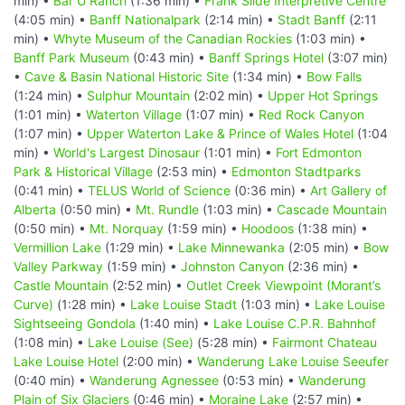
min) •
Bar U Ranch
(1:36 min) •
Frank Slide Interpretive Centre
(4:05 min) •
Banff Nationalpark
(2:14 min) •
Stadt Banff
(2:11
min) •
Whyte Museum of the Canadian Rockies
(1:03 min) •
Banff Park Museum
(0:43 min) •
Banff Springs Hotel
(3:07 min)
•
Cave & Basin National Historic Site
(1:34 min) •
Bow Falls
(1:24 min) •
Sulphur Mountain
(2:02 min) •
Upper Hot Springs
(1:01 min) •
Waterton Village
(1:07 min) •
Red Rock Canyon
(1:07 min) •
Upper Waterton Lake & Prince of Wales Hotel
(1:04
min) •
World's Largest Dinosaur
(1:01 min) •
Fort Edmonton
Park & Historical Village
(2:53 min) •
Edmonton Stadtparks
(0:41 min) •
TELUS World of Science
(0:36 min) •
Art Gallery of
Alberta
(0:50 min) •
Mt. Rundle
(1:03 min) •
Cascade Mountain
(0:50 min) •
Mt. Norquay
(1:59 min) •
Hoodoos
(1:38 min) •
Vermillion Lake
(1:29 min) •
Lake Minnewanka
(2:05 min) •
Bow
Valley Parkway
(1:59 min) •
Johnston Canyon
(2:36 min) •
Castle Mountain
(2:52 min) •
Outlet Creek Viewpoint (Morant’s
Curve)
(1:28 min) •
Lake Louise Stadt
(1:03 min) •
Lake Louise
Sightseeing Gondola
(1:40 min) •
Lake Louise C.P.R. Bahnhof
(1:08 min) •
Lake Louise (See)
(5:28 min) •
Fairmont Chateau
Lake Louise Hotel
(2:00 min) •
Wanderung Lake Louise Seeufer
(0:40 min) •
Wanderung Agnessee
(0:53 min) •
Wanderung
Plain of Six Glaciers
(0:46 min) •
Moraine Lake
(2:57 min) •