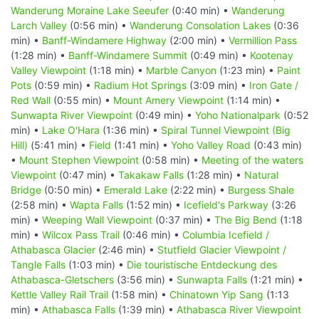
Wanderung Moraine Lake Seeufer
(0:40 min) •
Wanderung
Larch Valley
(0:56 min) •
Wanderung Consolation Lakes
(0:36
min) •
Banff-Windamere Highway
(2:00 min) •
Vermillion Pass
(1:28 min) •
Banff-Windamere Summit
(0:49 min) •
Kootenay
Valley Viewpoint
(1:18 min) •
Marble Canyon
(1:23 min) •
Paint
Pots
(0:59 min) •
Radium Hot Springs
(3:09 min) •
Iron Gate /
Red Wall
(0:55 min) •
Mount Amery Viewpoint
(1:14 min) •
Sunwapta River Viewpoint
(0:49 min) •
Yoho Nationalpark
(0:52
min) •
Lake O'Hara
(1:36 min) •
Spiral Tunnel Viewpoint (Big
Hill)
(5:41 min) •
Field
(1:41 min) •
Yoho Valley Road
(0:43 min)
•
Mount Stephen Viewpoint
(0:58 min) •
Meeting of the waters
Viewpoint
(0:47 min) •
Takakaw Falls
(1:28 min) •
Natural
Bridge
(0:50 min) •
Emerald Lake
(2:22 min) •
Burgess Shale
(2:58 min) •
Wapta Falls
(1:52 min) •
Icefield's Parkway
(3:26
min) •
Weeping Wall Viewpoint
(0:37 min) •
The Big Bend
(1:18
min) •
Wilcox Pass Trail
(0:46 min) •
Columbia Icefield /
Athabasca Glacier
(2:46 min) •
Stutfield Glacier Viewpoint /
Tangle Falls
(1:03 min) •
Die touristische Entdeckung des
Athabasca-Gletschers
(3:56 min) •
Sunwapta Falls
(1:21 min) •
Kettle Valley Rail Trail
(1:58 min) •
Chinatown Yip Sang
(1:13
min) •
Athabasca Falls
(1:39 min) •
Athabasca River Viewpoint