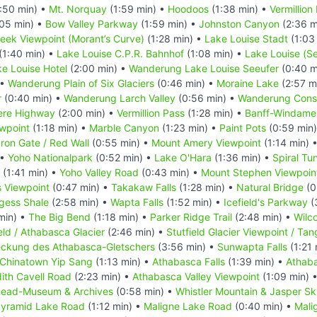
:50 min) •
Mt. Norquay
(1:59 min) •
Hoodoos
(1:38 min) •
Vermillion
05 min) •
Bow Valley Parkway
(1:59 min) •
Johnston Canyon
(2:36 m
reek Viewpoint (Morant’s Curve)
(1:28 min) •
Lake Louise Stadt
(1:03
(1:40 min) •
Lake Louise C.P.R. Bahnhof
(1:08 min) •
Lake Louise (S
e Louise Hotel
(2:00 min) •
Wanderung Lake Louise Seeufer
(0:40 m
 •
Wanderung Plain of Six Glaciers
(0:46 min) •
Moraine Lake
(2:57 m
r
(0:40 min) •
Wanderung Larch Valley
(0:56 min) •
Wanderung Conso
ere Highway
(2:00 min) •
Vermillion Pass
(1:28 min) •
Banff-Windame
ewpoint
(1:18 min) •
Marble Canyon
(1:23 min) •
Paint Pots
(0:59 min
Iron Gate / Red Wall
(0:55 min) •
Mount Amery Viewpoint
(1:14 min) 
 •
Yoho Nationalpark
(0:52 min) •
Lake O'Hara
(1:36 min) •
Spiral Tu
(1:41 min) •
Yoho Valley Road
(0:43 min) •
Mount Stephen Viewpoin
s Viewpoint
(0:47 min) •
Takakaw Falls
(1:28 min) •
Natural Bridge
(0
gess Shale
(2:58 min) •
Wapta Falls
(1:52 min) •
Icefield's Parkway
(
min) •
The Big Bend
(1:18 min) •
Parker Ridge Trail
(2:48 min) •
Wilco
eld / Athabasca Glacier
(2:46 min) •
Stutfield Glacier Viewpoint / Tang
deckung des Athabasca-Gletschers
(3:56 min) •
Sunwapta Falls
(1:21 
Chinatown Yip Sang
(1:13 min) •
Athabasca Falls
(1:39 min) •
Athaba
ith Cavell Road
(2:23 min) •
Athabasca Valley Viewpoint
(1:09 min) 
head-Museum & Archives
(0:58 min) •
Whistler Mountain & Jasper S
yramid Lake Road
(1:12 min) •
Maligne Lake Road
(0:40 min) •
Mali