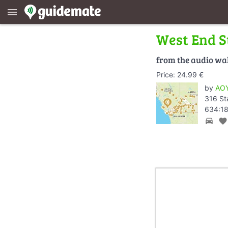
menu
West End S
from the audio wa
Price: 24.99 €
by
AOY
316 St
634:18
directions_car
favorite