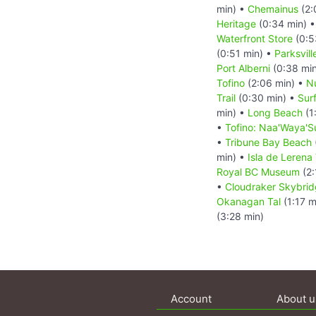
min) •
Chemainus
(2:
Heritage
(0:34 min) 
Waterfront Store
(0:5
(0:51 min) •
Parksvill
Port Alberni
(0:38 mi
Tofino
(2:06 min) •
Nu
Trail
(0:30 min) •
Sur
min) •
Long Beach
(1
•
Tofino: Naa'Waya'S
•
Tribune Bay Beach
min) •
Isla de Lerena
Royal BC Museum
(2:
•
Cloudraker Skybri
Okanagan Tal
(1:17 m
(3:28 min)
Account
About u