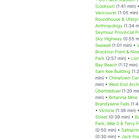
(Lookout)
(1:41 min) 
Vancouver
(1:05 min)
Roundhouse & Uferp
Anthropology
(1:34 m
Seymour Provincial P
Sky Highway
(0:55 m
Seawall
(1:01 min) •
Brockton Point & Nin
Park
(2:57 min) •
Lio
Bay Beach
(1:12 min)
Sam Kee Building
(1:
min) •
Chinatown Ca
min) •
West End Archi
Überbleibsel
(1:20 mi
min) •
Britannia Min
Brandywine Falls
(1:4
•
Victoria
(1:36 min) 
Street
(0:39 min) •
B
Park, Mile 0 & Terry 
(0:50 min) •
Saltspri
(0:30 min) •
Jack Fos