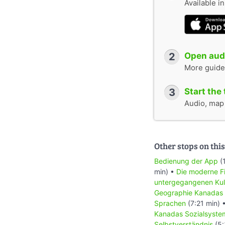
Available i
2
Open audi
More guide
3
Start the 
Audio, map &
Other stops on this
Bedienung der App
(
min) •
Die moderne Fi
untergegangenen Kul
Geographie Kanadas
Sprachen
(7:21 min) 
Kanadas Sozialsyste
Selbstverständnis
(5: