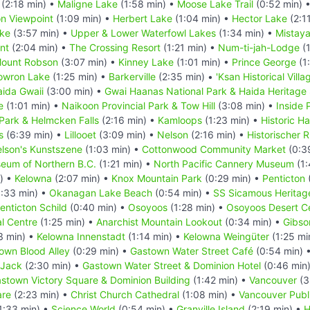
(2:18 min) •
Maligne Lake
(1:58 min) •
Moose Lake Trail
(0:52 min) 
n Viewpoint
(1:09 min) •
Herbert Lake
(1:04 min) •
Hector Lake
(2:1
ake
(3:57 min) •
Upper & Lower Waterfowl Lakes
(1:34 min) •
Mistay
nt
(2:04 min) •
The Crossing Resort
(1:21 min) •
Num-ti-jah-Lodge
(1
ount Robson
(3:07 min) •
Kinney Lake
(1:01 min) •
Prince George
(1
owron Lake
(1:25 min) •
Barkerville
(2:35 min) •
'Ksan Historical Villa
ida Gwaii
(3:00 min) •
Gwai Haanas National Park & Haida Heritage 
e
(1:01 min) •
Naikoon Provincial Park & Tow Hill
(3:08 min) •
Inside
 Park & Helmcken Falls
(2:16 min) •
Kamloops
(1:23 min) •
Historic H
s
(6:39 min) •
Lillooet
(3:09 min) •
Nelson
(2:16 min) •
Historischer
lson's Kunstszene
(1:03 min) •
Cottonwood Community Market
(0:3
eum of Northern B.C.
(1:21 min) •
North Pacific Cannery Museum
(1:
) •
Kelowna
(2:07 min) •
Knox Mountain Park
(0:29 min) •
Penticton
:33 min) •
Okanagan Lake Beach
(0:54 min) •
SS Sicamous Heritag
nticton Schild
(0:40 min) •
Osoyoos
(1:28 min) •
Osoyoos Desert C
al Centre
(1:25 min) •
Anarchist Mountain Lookout
(0:34 min) •
Gibso
3 min) •
Kelowna Innenstadt
(1:14 min) •
Kelowna Weingüter
(1:25 mi
own Blood Alley
(0:29 min) •
Gastown Water Street Café
(0:54 min) 
 Jack
(2:30 min) •
Gastown Water Street & Dominion Hotel
(0:46 min
stown Victory Square & Dominion Building
(1:42 min) •
Vancouver
(3
are
(2:23 min) •
Christ Church Cathedral
(1:08 min) •
Vancouver Publi
1:33 min) •
Science World
(0:54 min) •
Granville Island
(2:19 min) •
H