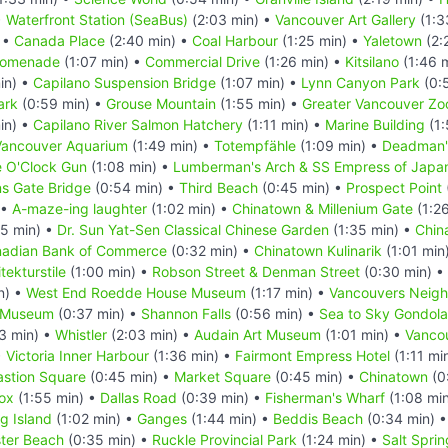
•
Waterfront Station (SeaBus)
(2:03 min) •
Vancouver Art Gallery
(1:3
 •
Canada Place
(2:40 min) •
Coal Harbour
(1:25 min) •
Yaletown
(2:
romenade
(1:07 min) •
Commercial Drive
(1:26 min) •
Kitsilano
(1:46 
in) •
Capilano Suspension Bridge
(1:07 min) •
Lynn Canyon Park
(0:
ark
(0:59 min) •
Grouse Mountain
(1:55 min) •
Greater Vancouver Zo
in) •
Capilano River Salmon Hatchery
(1:11 min) •
Marine Building
(1:
Vancouver Aquarium
(1:49 min) •
Totempfähle
(1:09 min) •
Deadman's
e O'Clock Gun
(1:08 min) •
Lumberman's Arch & SS Empress of Japa
ns Gate Bridge
(0:54 min) •
Third Beach
(0:45 min) •
Prospect Point
 •
A-maze-ing laughter
(1:02 min) •
Chinatown & Millenium Gate
(1:2
25 min) •
Dr. Sun Yat-Sen Classical Chinese Garden
(1:35 min) •
Chin
nadian Bank of Commerce
(0:32 min) •
Chinatown Kulinarik
(1:01 min
tekturstile
(1:00 min) •
Robson Street & Denman Street
(0:30 min) •
n) •
West End Roedde House Museum
(1:17 min) •
Vancouvers Neig
e Museum
(0:37 min) •
Shannon Falls
(0:56 min) •
Sea to Sky Gondola
3 min) •
Whistler
(2:03 min) •
Audain Art Museum
(1:01 min) •
Vancou
•
Victoria Inner Harbour
(1:36 min) •
Fairmont Empress Hotel
(1:11 mi
astion Square
(0:45 min) •
Market Square
(0:45 min) •
Chinatown
(0
Fox
(1:55 min) •
Dallas Road
(0:39 min) •
Fisherman's Wharf
(1:08 mi
ng Island
(1:02 min) •
Ganges
(1:44 min) •
Beddis Beach
(0:34 min) 
ter Beach
(0:35 min) •
Ruckle Provincial Park
(1:24 min) •
Salt Spri