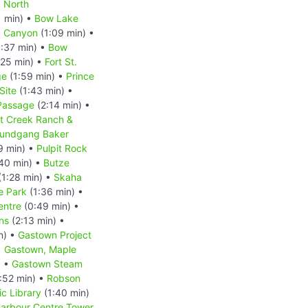
•
North
1 min) •
Bow Lake
a Canyon
(1:09 min) •
:37 min) •
Bow
:25 min) •
Fort St.
ge
(1:59 min) •
Prince
Site
(1:43 min) •
 Passage
(2:14 min) •
at Creek Ranch &
 Rundgang Baker
9 min) •
Pulpit Rock
40 min) •
Butze
(1:28 min) •
Skaha
e Park
(1:36 min) •
entre
(0:49 min) •
ns
(2:13 min) •
n) •
Gastown Project
•
Gastown, Maple
) •
Gastown Steam
:52 min) •
Robson
c Library
(1:40 min)
arbour Centre Tower