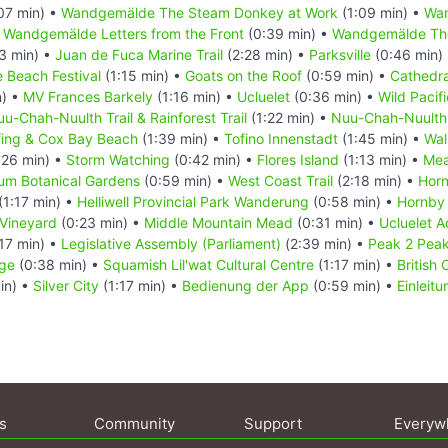
07 min) •
Wandgemälde The Steam Donkey at Work
(1:09 min) •
Wan
•
Wandgemälde Letters from the Front
(0:39 min) •
Wandgemälde Th
3 min) •
Juan de Fuca Marine Trail
(2:28 min) •
Parksville
(0:46 min)
e Beach Festival
(1:15 min) •
Goats on the Roof
(0:59 min) •
Cathedra
n) •
MV Frances Barkely
(1:16 min) •
Ucluelet
(0:36 min) •
Wild Pacifi
u-Chah-Nuulth Trail & Rainforest Trail
(1:22 min) •
Nuu-Chah-Nuulth T
fing & Cox Bay Beach
(1:39 min) •
Tofino Innenstadt
(1:45 min) •
Wal
:26 min) •
Storm Watching
(0:42 min) •
Flores Island
(1:13 min) •
Mea
um Botanical Gardens
(0:59 min) •
West Coast Trail
(2:18 min) •
Horn
(1:17 min) •
Helliwell Provincial Park Wanderung
(0:58 min) •
Hornby 
 Vineyard
(0:23 min) •
Middle Mountain Mead
(0:31 min) •
Ucluelet 
17 min) •
Legislative Assembly (Parliament)
(2:39 min) •
Peak 2 Pea
dge
(0:38 min) •
Squamish Lil'wat Cultural Centre
(1:17 min) •
British
in) •
Silver City
(1:17 min) •
Bedienung der App
(0:59 min) •
Einleit
s
Community
Support
Everyw