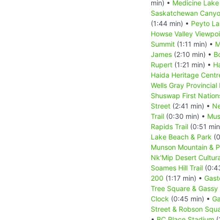
min) •
Medicine Lake
Saskatchewan Canyo
(1:44 min) •
Peyto L
Howse Valley Viewpoi
Summit
(1:11 min) •
M
James
(2:10 min) •
B
Rupert
(1:21 min) •
Ha
Haida Heritage Centr
Wells Gray Provincial
Shuswap First Nation
Street
(2:41 min) •
Ne
Trail
(0:30 min) •
Mus
Rapids Trail
(0:51 min
Lake Beach & Park
(0
Munson Mountain & Pe
Nk'Mip Desert Cultur
Soames Hill Trail
(0:4
200
(1:17 min) •
Gast
Tree Square & Gassy
Clock
(0:45 min) •
Ga
Street & Robson Squ
•
BC Place Stadium
(