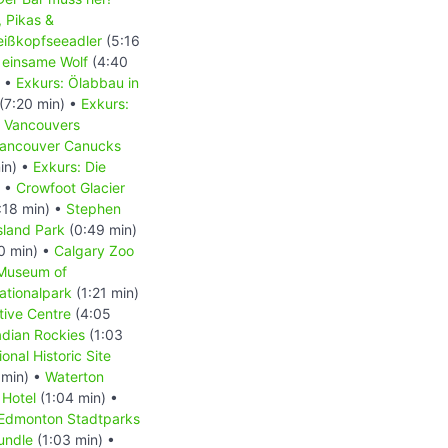
, Pikas &
Weißkopfseeadler
(5:16
 einsame Wolf
(4:40
) •
Exkurs: Ölabbau in
(7:20 min) •
Exkurs:
- Vancouvers
 Vancouver Canucks
in) •
Exkurs: Die
) •
Crowfoot Glacier
:18 min) •
Stephen
Island Park
(0:49 min)
0 min) •
Calgary Zoo
 Museum of
ationalpark
(1:21 min)
tive Centre
(4:05
dian Rockies
(1:03
onal Historic Site
 min) •
Waterton
 Hotel
(1:04 min) •
Edmonton Stadtparks
undle
(1:03 min) •