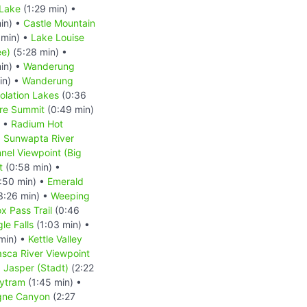
 Lake
(1:29 min) •
in) •
Castle Mountain
 min) •
Lake Louise
ee)
(5:28 min) •
in) •
Wanderung
in) •
Wanderung
lation Lakes
(0:36
re Summit
(0:49 min)
) •
Radium Hot
•
Sunwapta River
nnel Viewpoint (Big
t
(0:58 min) •
:50 min) •
Emerald
3:26 min) •
Weeping
x Pass Trail
(0:46
le Falls
(1:03 min) •
min) •
Kettle Valley
sca River Viewpoint
•
Jasper (Stadt)
(2:22
kytram
(1:45 min) •
gne Canyon
(2:27