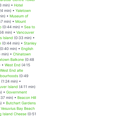
3 min) •
Hotel
24 min) •
Yaletown
min) •
Museum of
57 min) •
Mount
o
(0:44 min) •
Sea to
56 min) •
Vancouver
 Island
(0:33 min) •
n
(0:44 min) •
Stanley
(0:40 min) •
English
6 min) •
Chinatown
atown Balkone
(0:48
) •
West End
(4:15
West End alte
hbourhoods
(0:49
(1:24 min) •
ver Island
(4:11 min)
n) •
Government
:37 min) •
Beacon Hill
n) •
Butchart Gardens
•
Vesuvius Bay Beach
ng Island Cheese
(0:51