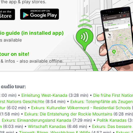
n the app & play stores.
o guide (in installed app)
s available
tour on site!
 infos - also available offline.
 audio tour:
1:00 min) •
Einleitung West-Kanada
(3:28 min) •
Die frühe First Nati
rst Nations Geschichte
(8:54 min) •
Exkurs: Totempfähle als Zeugen
tur
(6:02 min) •
Exkurs: Kultureller Völkermord - Residential Schools
(
(1:58 min) •
Exkurs: Die Entstehung der Rockie Mountains
(6:28 min
•
Exkurs: Einwanderungsland Kanada
(7:29 min) •
Politik Kanadas
(3:
m
(6:03 min) •
Wirtschaft Kanadas
(6:46 min) •
Exkurs: Das bessere
38 min) •
Tierwelt: Bären, Waschbären & Wölfe
(4:57 min) •
Exkurs: 