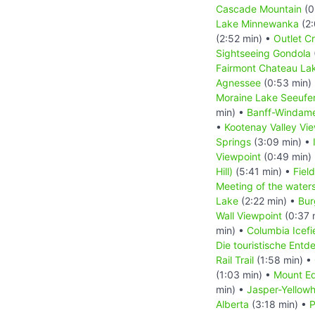
Cascade Mountain
(0
Lake Minnewanka
(2:
(2:52 min) •
Outlet C
Sightseeing Gondola
Fairmont Chateau Lak
Agnessee
(0:53 min)
Moraine Lake Seeufe
min) •
Banff-Windam
•
Kootenay Valley Vi
Springs
(3:09 min) •
Viewpoint
(0:49 min)
Hill)
(5:41 min) •
Field
Meeting of the water
Lake
(2:22 min) •
Bur
Wall Viewpoint
(0:37 
min) •
Columbia Icefi
Die touristische Ent
Rail Trail
(1:58 min) •
(1:03 min) •
Mount Ed
min) •
Jasper-Yellow
Alberta
(3:18 min) •
P