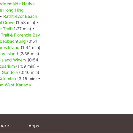
dgemälde Native
e Hong Hing
 •
Rathtrevor Beach
l Grove
(1:53 min) •
c Trail
(1:27 min) •
rail & Florencia Bay
beobachtung
(0:51
res Island
(1:44 min)
by Island
(2:35 min)
Island Winery
(0:54
Aquarium
(1:09 min) •
k Gondola
(0:40 min)
 Columbia
(3:15 min) •
ung West-Kanada
here
Apps