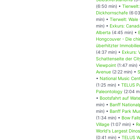
(6:50 min) •
Tierwelt
Dickhornschafe
(6:03
min) •
Tierwelt: Wale
min) •
Exkurs: Canada
Alberta
(4:45 min) •
Hongcouver - Die ch
überhitzter Immobili
(4:37 min) •
Exkurs: 
Schattenseite der Ci
Viewpoint
(1:47 min)
Avenue
(2:22 min) •
S
•
National Music Cen
(1:25 min) •
TELUS Pa
Paleontology
(2:04 m
•
Bootsfahrt auf Wat
min) •
Banff National
min) •
Banff Park M
(1:34 min) •
Bow Fall
Village
(1:07 min) •
R
World's Largest Dino
(0:41 min) •
TELUS Wo