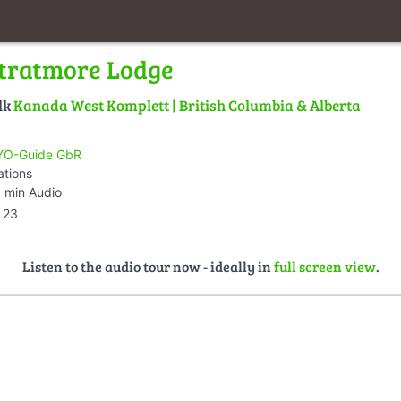
tratmore Lodge
lk
Kanada West Komplett | British Columbia & Alberta
O-Guide GbR
ations
 min Audio
23
Listen to the audio tour now - ideally in
full screen view
.