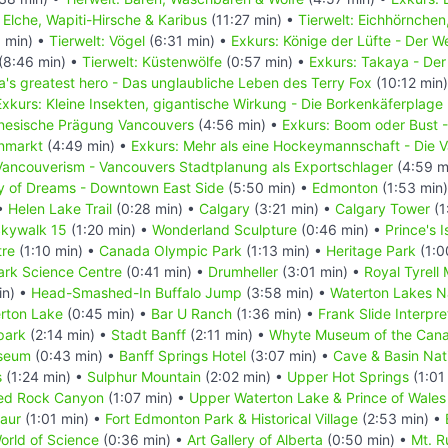
: Elche, Wapiti-Hirsche & Karibus
(11:27 min) •
Tierwelt: Eichhörnchen
 min) •
Tierwelt: Vögel
(6:31 min) •
Exkurs: Könige der Lüfte - Der 
(8:46 min) •
Tierwelt: Küstenwölfe
(0:57 min) •
Exkurs: Takaya - Der
's greatest hero - Das unglaubliche Leben des Terry Fox
(10:12 min
Exkurs: Kleine Insekten, gigantische Wirkung - Die Borkenkäferplage
inesische Prägung Vancouvers
(4:56 min) •
Exkurs: Boom oder Bust 
enmarkt
(4:49 min) •
Exkurs: Mehr als eine Hockeymannschaft - Die
Vancouverism - Vancouvers Stadtplanung als Exportschlager
(4:59 m
ty of Dreams - Downtown East Side
(5:50 min) •
Edmonton
(1:53 min
 •
Helen Lake Trail
(0:28 min) •
Calgary
(3:21 min) •
Calgary Tower
(1
kywalk 15
(1:20 min) •
Wonderland Sculpture
(0:46 min) •
Prince's 
tre
(1:10 min) •
Canada Olympic Park
(1:13 min) •
Heritage Park
(1:0
rk Science Centre
(0:41 min) •
Drumheller
(3:01 min) •
Royal Tyrell
in) •
Head-Smashed-In Buffalo Jump
(3:58 min) •
Waterton Lakes N
erton Lake
(0:45 min) •
Bar U Ranch
(1:36 min) •
Frank Slide Interpre
park
(2:14 min) •
Stadt Banff
(2:11 min) •
Whyte Museum of the Cana
useum
(0:43 min) •
Banff Springs Hotel
(3:07 min) •
Cave & Basin Nati
s
(1:24 min) •
Sulphur Mountain
(2:02 min) •
Upper Hot Springs
(1:01
ed Rock Canyon
(1:07 min) •
Upper Waterton Lake & Prince of Wales
saur
(1:01 min) •
Fort Edmonton Park & Historical Village
(2:53 min) •
rld of Science
(0:36 min) •
Art Gallery of Alberta
(0:50 min) •
Mt. R