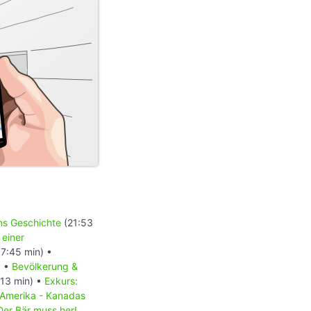
ons Geschichte
(21:53
 einer
7:45 min) •
) •
Bevölkerung &
13 min) •
Exkurs:
 Amerika - Kanadas
Der Bär muss her!