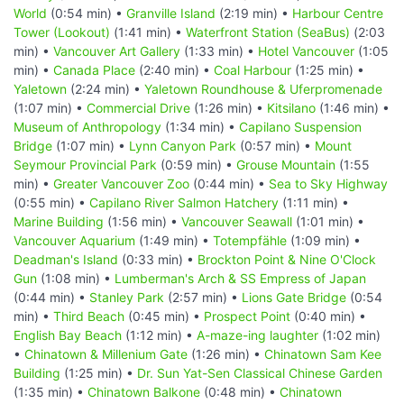
World
(0:54 min) •
Granville Island
(2:19 min) •
Harbour Centre
Tower (Lookout)
(1:41 min) •
Waterfront Station (SeaBus)
(2:03
min) •
Vancouver Art Gallery
(1:33 min) •
Hotel Vancouver
(1:05
min) •
Canada Place
(2:40 min) •
Coal Harbour
(1:25 min) •
Yaletown
(2:24 min) •
Yaletown Roundhouse & Uferpromenade
(1:07 min) •
Commercial Drive
(1:26 min) •
Kitsilano
(1:46 min) •
Museum of Anthropology
(1:34 min) •
Capilano Suspension
Bridge
(1:07 min) •
Lynn Canyon Park
(0:57 min) •
Mount
Seymour Provincial Park
(0:59 min) •
Grouse Mountain
(1:55
min) •
Greater Vancouver Zoo
(0:44 min) •
Sea to Sky Highway
(0:55 min) •
Capilano River Salmon Hatchery
(1:11 min) •
Marine Building
(1:56 min) •
Vancouver Seawall
(1:01 min) •
Vancouver Aquarium
(1:49 min) •
Totempfähle
(1:09 min) •
Deadman's Island
(0:33 min) •
Brockton Point & Nine O'Clock
Gun
(1:08 min) •
Lumberman's Arch & SS Empress of Japan
(0:44 min) •
Stanley Park
(2:57 min) •
Lions Gate Bridge
(0:54
min) •
Third Beach
(0:45 min) •
Prospect Point
(0:40 min) •
English Bay Beach
(1:12 min) •
A-maze-ing laughter
(1:02 min)
•
Chinatown & Millenium Gate
(1:26 min) •
Chinatown Sam Kee
Building
(1:25 min) •
Dr. Sun Yat-Sen Classical Chinese Garden
(1:35 min) •
Chinatown Balkone
(0:48 min) •
Chinatown