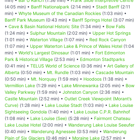
min) •
Bar U Ranch
(1:36 min) •
Frank Slide Interpretive Centre
(4:05 min) •
Banff Nationalpark
(2:14 min) •
Stadt Banff
(2:11
min) •
Whyte Museum of the Canadian Rockies
(1:03 min) •
Banff Park Museum
(0:43 min) •
Banff Springs Hotel
(3:07 min)
•
Cave & Basin National Historic Site
(1:34 min) •
Bow Falls
(1:24 min) •
Sulphur Mountain
(2:02 min) •
Upper Hot Springs
(1:01 min) •
Waterton Village
(1:07 min) •
Red Rock Canyon
(1:07 min) •
Upper Waterton Lake & Prince of Wales Hotel
(1:04
min) •
World's Largest Dinosaur
(1:01 min) •
Fort Edmonton
Park & Historical Village
(2:53 min) •
Edmonton Stadtparks
(0:41 min) •
TELUS World of Science
(0:36 min) •
Art Gallery of
Alberta
(0:50 min) •
Mt. Rundle
(1:03 min) •
Cascade Mountain
(0:50 min) •
Mt. Norquay
(1:59 min) •
Hoodoos
(1:38 min) •
Vermillion Lake
(1:29 min) •
Lake Minnewanka
(2:05 min) •
Bow
Valley Parkway
(1:59 min) •
Johnston Canyon
(2:36 min) •
Castle Mountain
(2:52 min) •
Outlet Creek Viewpoint (Morant’s
Curve)
(1:28 min) •
Lake Louise Stadt
(1:03 min) •
Lake Louise
Sightseeing Gondola
(1:40 min) •
Lake Louise C.P.R. Bahnhof
(1:08 min) •
Lake Louise (See)
(5:28 min) •
Fairmont Chateau
Lake Louise Hotel
(2:00 min) •
Wanderung Lake Louise Seeufer
(0:40 min) •
Wanderung Agnessee
(0:53 min) •
Wanderung
Plain of Six Glaciers
(0:46 min) •
Moraine Lake
(2:57 min) •