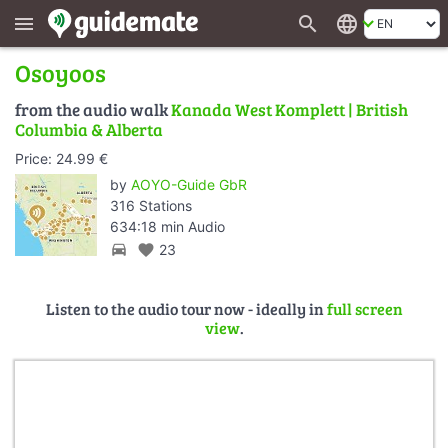
search
language
menu
Osoyoos
from the audio walk
Kanada West Komplett | British
Columbia & Alberta
Price: 24.99 €
by
AOYO-Guide GbR
316 Stations
634:18 min Audio
directions_car
favorite
23
Listen to the audio tour now - ideally in
full screen
view
.