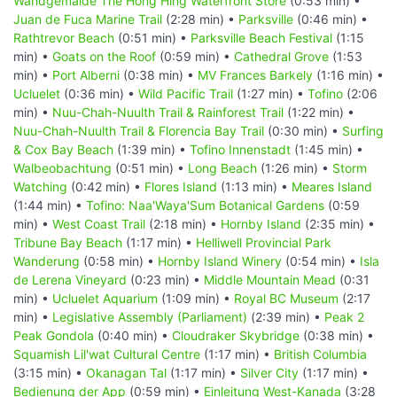
Wandgemälde The Hong Hing Waterfront Store
(0:53 min) •
Juan de Fuca Marine Trail
(2:28 min) •
Parksville
(0:46 min) •
Rathtrevor Beach
(0:51 min) •
Parksville Beach Festival
(1:15
min) •
Goats on the Roof
(0:59 min) •
Cathedral Grove
(1:53
min) •
Port Alberni
(0:38 min) •
MV Frances Barkely
(1:16 min) •
Ucluelet
(0:36 min) •
Wild Pacific Trail
(1:27 min) •
Tofino
(2:06
min) •
Nuu-Chah-Nuulth Trail & Rainforest Trail
(1:22 min) •
Nuu-Chah-Nuulth Trail & Florencia Bay Trail
(0:30 min) •
Surfing
& Cox Bay Beach
(1:39 min) •
Tofino Innenstadt
(1:45 min) •
Walbeobachtung
(0:51 min) •
Long Beach
(1:26 min) •
Storm
Watching
(0:42 min) •
Flores Island
(1:13 min) •
Meares Island
(1:44 min) •
Tofino: Naa'Waya'Sum Botanical Gardens
(0:59
min) •
West Coast Trail
(2:18 min) •
Hornby Island
(2:35 min) •
Tribune Bay Beach
(1:17 min) •
Helliwell Provincial Park
Wanderung
(0:58 min) •
Hornby Island Winery
(0:54 min) •
Isla
de Lerena Vineyard
(0:23 min) •
Middle Mountain Mead
(0:31
min) •
Ucluelet Aquarium
(1:09 min) •
Royal BC Museum
(2:17
min) •
Legislative Assembly (Parliament)
(2:39 min) •
Peak 2
Peak Gondola
(0:40 min) •
Cloudraker Skybridge
(0:38 min) •
Squamish Lil'wat Cultural Centre
(1:17 min) •
British Columbia
(3:15 min) •
Okanagan Tal
(1:17 min) •
Silver City
(1:17 min) •
Bedienung der App
(0:59 min) •
Einleitung West-Kanada
(3:28