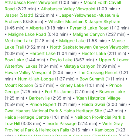
Athabasca River Viewpoint
(1:03 min) •
Mount Edith Cavell
Road
(2:23 min) •
Athabasca Valley Viewpoint
(1:09 min) •
Jasper (Stadt)
(2:22 min) •
Jasper-Yellowhead-Museum &
Archives
(0:58 min) •
Whistler Mountain & Jasper Skytram
(1:45 min) •
Alberta
(3:18 min) •
Pyramid Lake Road
(1:12 min)
•
Maligne Lake Road
(0:40 min) •
Maligne Canyon
(2:27 min) •
Medicine Lake
(2:18 min) •
Maligne Lake
(1:58 min) •
Moose
Lake Trail
(0:52 min) •
North Saskatchewan Canyon Viewpoint
(1:09 min) •
Herbert Lake
(1:04 min) •
Hector Lake
(2:11 min) •
Bow Lake
(1:44 min) •
Peyto Lake
(3:57 min) •
Upper & Lower
Waterfowl Lakes
(1:34 min) •
Mistaya Canyon
(1:09 min) •
Howse Valley Viewpoint
(2:04 min) •
The Crossing Resort
(1:21
min) •
Num-ti-jah-Lodge
(1:37 min) •
Bow Summit
(1:11 min) •
Mount Robson
(3:07 min) •
Kinney Lake
(1:01 min) •
Prince
George
(1:25 min) •
Fort St. James
(2:10 min) •
Bowron Lake
(1:25 min) •
Barkerville
(2:35 min) •
'Ksan Historical Village
(1:59 min) •
Prince Rupert
(1:21 min) •
Haida Gwaii
(3:00 min) •
Gwai Haanas National Park & Haida Heritage Site
(1:43 min) •
Haida Heritage Centre
(1:01 min) •
Naikoon Provincial Park &
Tow Hill
(3:08 min) •
Inside Passage
(2:14 min) •
Wells Gray
Provincial Park & Helmcken Falls
(2:16 min) •
Kamloops
(1:23