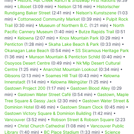
min) •
Historic Hat Creek Ranch & Shuswap First Nations
(6:39
min) •
Lillooet
(3:09 min) •
Nelson
(2:16 min) •
Historischer
Rundgang Baker Street
(2:41 min) •
Nelson's Kunstszene
(1:03
min) •
Cottonwood Community Market
(0:39 min) •
Pulpit Rock
Trail
(0:30 min) •
Museum of Northern B.C.
(1:21 min) •
North
Pacific Cannery Museum
(1:40 min) •
Butze Rapids Trail
(0:51
min) •
Kelowna
(2:07 min) •
Knox Mountain Park
(0:29 min) •
Penticton
(1:28 min) •
Skaha Lake Beach & Park
(0:33 min) •
Okanagan Lake Beach
(0:54 min) •
SS Sicamous Heritage Park
(1:36 min) •
Munson Mountain & Penticton Schild
(0:40 min) •
Osoyoos Desert Centre
(0:49 min) •
Nk'Mip Desert Cultural
Centre
(1:25 min) •
Anarchist Mountain Lookout
(0:34 min) •
Gibsons
(2:13 min) •
Soames Hill Trail
(0:43 min) •
Kelowna
Innenstadt
(1:14 min) •
Kelowna Weingüter
(1:25 min) •
Gastown Project 200
(1:17 min) •
Gastown Blood Alley
(0:29
min) •
Gastown Water Street Café
(0:54 min) •
Gastown, Maple
Tree Square & Gassy Jack
(2:30 min) •
Gastown Water Street &
Dominion Hotel
(0:46 min) •
Gastown Steam Clock
(0:45 min) •
Gastown Victory Square & Dominion Building
(1:42 min) •
Vancouver
(3:52 min) •
Robson Street & Robson Square
(2:23
min) •
Christ Church Cathedral
(1:08 min) •
Vancouver Public
Library
(1:40 min) •
BC Place Stadium
(1:33 min) •
Science