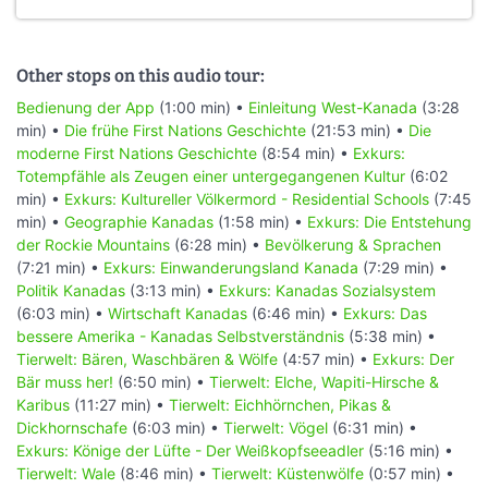
Other stops on this audio tour:
Bedienung der App
(1:00 min) •
Einleitung West-Kanada
(3:28
min) •
Die frühe First Nations Geschichte
(21:53 min) •
Die
moderne First Nations Geschichte
(8:54 min) •
Exkurs:
Totempfähle als Zeugen einer untergegangenen Kultur
(6:02
min) •
Exkurs: Kultureller Völkermord - Residential Schools
(7:45
min) •
Geographie Kanadas
(1:58 min) •
Exkurs: Die Entstehung
der Rockie Mountains
(6:28 min) •
Bevölkerung & Sprachen
(7:21 min) •
Exkurs: Einwanderungsland Kanada
(7:29 min) •
Politik Kanadas
(3:13 min) •
Exkurs: Kanadas Sozialsystem
(6:03 min) •
Wirtschaft Kanadas
(6:46 min) •
Exkurs: Das
bessere Amerika - Kanadas Selbstverständnis
(5:38 min) •
Tierwelt: Bären, Waschbären & Wölfe
(4:57 min) •
Exkurs: Der
Bär muss her!
(6:50 min) •
Tierwelt: Elche, Wapiti-Hirsche &
Karibus
(11:27 min) •
Tierwelt: Eichhörnchen, Pikas &
Dickhornschafe
(6:03 min) •
Tierwelt: Vögel
(6:31 min) •
Exkurs: Könige der Lüfte - Der Weißkopfseeadler
(5:16 min) •
Tierwelt: Wale
(8:46 min) •
Tierwelt: Küstenwölfe
(0:57 min) •