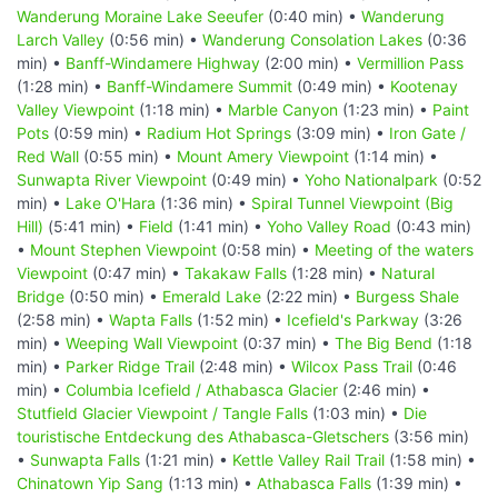
Wanderung Moraine Lake Seeufer
(0:40 min) •
Wanderung
Larch Valley
(0:56 min) •
Wanderung Consolation Lakes
(0:36
min) •
Banff-Windamere Highway
(2:00 min) •
Vermillion Pass
(1:28 min) •
Banff-Windamere Summit
(0:49 min) •
Kootenay
Valley Viewpoint
(1:18 min) •
Marble Canyon
(1:23 min) •
Paint
Pots
(0:59 min) •
Radium Hot Springs
(3:09 min) •
Iron Gate /
Red Wall
(0:55 min) •
Mount Amery Viewpoint
(1:14 min) •
Sunwapta River Viewpoint
(0:49 min) •
Yoho Nationalpark
(0:52
min) •
Lake O'Hara
(1:36 min) •
Spiral Tunnel Viewpoint (Big
Hill)
(5:41 min) •
Field
(1:41 min) •
Yoho Valley Road
(0:43 min)
•
Mount Stephen Viewpoint
(0:58 min) •
Meeting of the waters
Viewpoint
(0:47 min) •
Takakaw Falls
(1:28 min) •
Natural
Bridge
(0:50 min) •
Emerald Lake
(2:22 min) •
Burgess Shale
(2:58 min) •
Wapta Falls
(1:52 min) •
Icefield's Parkway
(3:26
min) •
Weeping Wall Viewpoint
(0:37 min) •
The Big Bend
(1:18
min) •
Parker Ridge Trail
(2:48 min) •
Wilcox Pass Trail
(0:46
min) •
Columbia Icefield / Athabasca Glacier
(2:46 min) •
Stutfield Glacier Viewpoint / Tangle Falls
(1:03 min) •
Die
touristische Entdeckung des Athabasca-Gletschers
(3:56 min)
•
Sunwapta Falls
(1:21 min) •
Kettle Valley Rail Trail
(1:58 min) •
Chinatown Yip Sang
(1:13 min) •
Athabasca Falls
(1:39 min) •