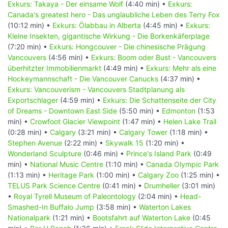
Exkurs: Takaya - Der einsame Wolf
(4:40 min) •
Exkurs:
Canada's greatest hero - Das unglaubliche Leben des Terry Fox
(10:12 min) •
Exkurs: Ölabbau in Alberta
(4:45 min) •
Exkurs:
Kleine Insekten, gigantische Wirkung - Die Borkenkäferplage
(7:20 min) •
Exkurs: Hongcouver - Die chinesische Prägung
Vancouvers
(4:56 min) •
Exkurs: Boom oder Bust - Vancouvers
überhitzter Immobilienmarkt
(4:49 min) •
Exkurs: Mehr als eine
Hockeymannschaft - Die Vancouver Canucks
(4:37 min) •
Exkurs: Vancouverism - Vancouvers Stadtplanung als
Exportschlager
(4:59 min) •
Exkurs: Die Schattenseite der City
of Dreams - Downtown East Side
(5:50 min) •
Edmonton
(1:53
min) •
Crowfoot Glacier Viewpoint
(1:47 min) •
Helen Lake Trail
(0:28 min) •
Calgary
(3:21 min) •
Calgary Tower
(1:18 min) •
Stephen Avenue
(2:22 min) •
Skywalk 15
(1:20 min) •
Wonderland Sculpture
(0:46 min) •
Prince's Island Park
(0:49
min) •
National Music Centre
(1:10 min) •
Canada Olympic Park
(1:13 min) •
Heritage Park
(1:00 min) •
Calgary Zoo
(1:25 min) •
TELUS Park Science Centre
(0:41 min) •
Drumheller
(3:01 min)
•
Royal Tyrell Museum of Paleontology
(2:04 min) •
Head-
Smashed-In Buffalo Jump
(3:58 min) •
Waterton Lakes
Nationalpark
(1:21 min) •
Bootsfahrt auf Waterton Lake
(0:45