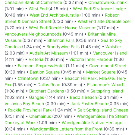
Canadian Bank of Commerce
(0:32 min) •
Chinatown Kulinarik
(1:01 min) •
West End
(4:15 min) •
West End Stratmore Lodge
(0:46 min) •
West End Architekturstile
(1:00 min) •
Robson
Street & Denman Street
(0:30 min) •
West End alte Überbleibsel
(1:20 min) •
West End Roedde House Museum
(1:17 min) •
Vancouvers Neighbourhoods
(0:49 min) •
Britannia Mine
Museum
(0:37 min) •
Shannon Falls
(0:56 min) •
Sea to Sky
Gondola
(1:24 min) •
Brandywine Falls
(1:43 min) •
Whistler
(2:03 min) •
Audain Art Museum
(1:01 min) •
Vancouver Island
(4:11 min) •
Victoria
(1:36 min) •
Victoria Inner Harbour
(1:36
min) •
Fairmont Empress Hotel
(1:11 min) •
Government Street
(0:39 min) •
Bastion Square
(0:45 min) •
Market Square
(0:45
min) •
Chinatown
(0:37 min) •
Beacon Hill Park, Mile 0 & Terry
Fox
(1:55 min) •
Dallas Road
(0:39 min) •
Fisherman's Wharf
(1:08 min) •
Butchart Gardens
(0:50 min) •
Saltspring Island
(1:02 min) •
Ganges
(1:44 min) •
Beddis Beach
(0:34 min) •
Vesuvius Bay Beach
(0:30 min) •
Jack Foster Beach
(0:35 min)
•
Ruckle Provincial Park
(1:24 min) •
Salt Spring Island Cheese
(0:51 min) •
Chemainus
(2:07 min) •
Wandgemälde The Steam
Donkey at Work
(1:09 min) •
Wandgemälde Native Heritage
(0:34 min) •
Wandgemälde Letters from the Front
(0:39 min) •