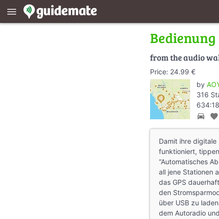
menu
Bedienung 
from the audio wa
Price: 24.99 €
by
AOY
316 St
634:18
directions_car
favorite
Damit ihre digital
funktioniert, tippe
“Automatisches Abs
all jene Stationen 
das GPS dauerhaft 
den Stromsparmod
über USB zu laden
dem Autoradio und 