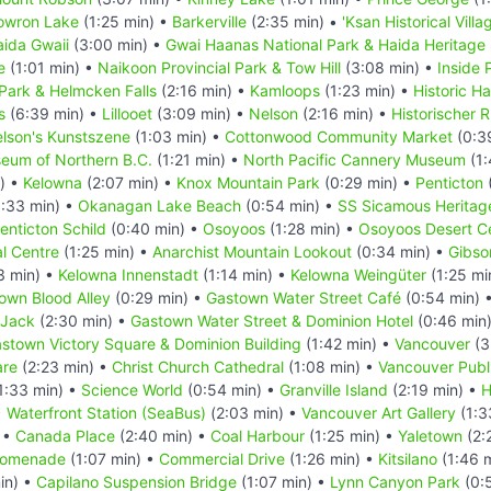
owron Lake
(1:25 min) •
Barkerville
(2:35 min) •
'Ksan Historical Villa
ida Gwaii
(3:00 min) •
Gwai Haanas National Park & Haida Heritage 
e
(1:01 min) •
Naikoon Provincial Park & Tow Hill
(3:08 min) •
Inside
 Park & Helmcken Falls
(2:16 min) •
Kamloops
(1:23 min) •
Historic H
s
(6:39 min) •
Lillooet
(3:09 min) •
Nelson
(2:16 min) •
Historischer
lson's Kunstszene
(1:03 min) •
Cottonwood Community Market
(0:3
eum of Northern B.C.
(1:21 min) •
North Pacific Cannery Museum
(1:
) •
Kelowna
(2:07 min) •
Knox Mountain Park
(0:29 min) •
Penticton
:33 min) •
Okanagan Lake Beach
(0:54 min) •
SS Sicamous Heritag
nticton Schild
(0:40 min) •
Osoyoos
(1:28 min) •
Osoyoos Desert C
al Centre
(1:25 min) •
Anarchist Mountain Lookout
(0:34 min) •
Gibso
3 min) •
Kelowna Innenstadt
(1:14 min) •
Kelowna Weingüter
(1:25 mi
own Blood Alley
(0:29 min) •
Gastown Water Street Café
(0:54 min) 
 Jack
(2:30 min) •
Gastown Water Street & Dominion Hotel
(0:46 min
stown Victory Square & Dominion Building
(1:42 min) •
Vancouver
(3
are
(2:23 min) •
Christ Church Cathedral
(1:08 min) •
Vancouver Publi
1:33 min) •
Science World
(0:54 min) •
Granville Island
(2:19 min) •
H
•
Waterfront Station (SeaBus)
(2:03 min) •
Vancouver Art Gallery
(1:3
 •
Canada Place
(2:40 min) •
Coal Harbour
(1:25 min) •
Yaletown
(2:
romenade
(1:07 min) •
Commercial Drive
(1:26 min) •
Kitsilano
(1:46 
in) •
Capilano Suspension Bridge
(1:07 min) •
Lynn Canyon Park
(0: