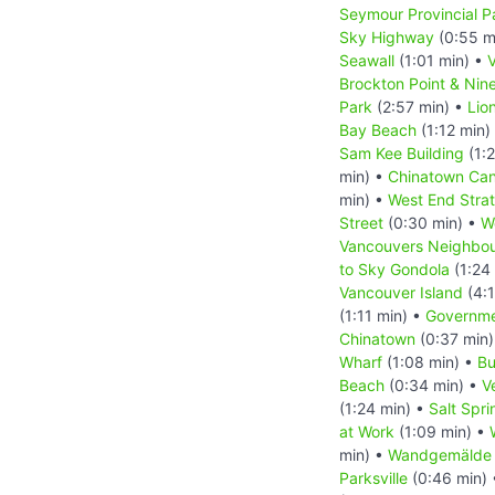
Seymour Provincial P
Sky Highway
(0:55 m
Seawall
(1:01 min) •
Brockton Point & Nin
Park
(2:57 min) •
Lio
Bay Beach
(1:12 min)
Sam Kee Building
(1:
min) •
Chinatown Ca
min) •
West End Stra
Street
(0:30 min) •
W
Vancouvers Neighbo
to Sky Gondola
(1:24
Vancouver Island
(4:1
(1:11 min) •
Governme
Chinatown
(0:37 min
Wharf
(1:08 min) •
Bu
Beach
(0:34 min) •
V
(1:24 min) •
Salt Spr
at Work
(1:09 min) •
min) •
Wandgemälde T
Parksville
(0:46 min)