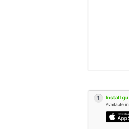
1
Install g
Available i