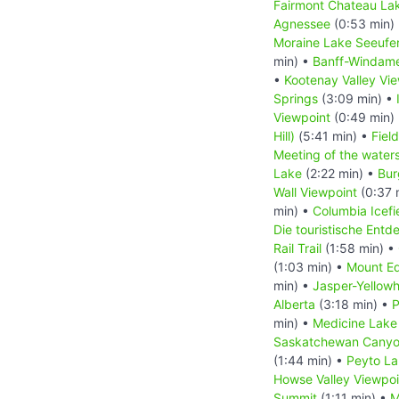
Fairmont Chateau Lak
Agnessee
(0:53 min)
Moraine Lake Seeufe
min) •
Banff-Windam
•
Kootenay Valley Vi
Springs
(3:09 min) •
Viewpoint
(0:49 min)
Hill)
(5:41 min) •
Field
Meeting of the water
Lake
(2:22 min) •
Bur
Wall Viewpoint
(0:37 
min) •
Columbia Icefi
Die touristische Ent
Rail Trail
(1:58 min) •
(1:03 min) •
Mount Ed
min) •
Jasper-Yellow
Alberta
(3:18 min) •
P
min) •
Medicine Lake
Saskatchewan Canyo
(1:44 min) •
Peyto L
Howse Valley Viewpoi
Summit
(1:11 min) •
M