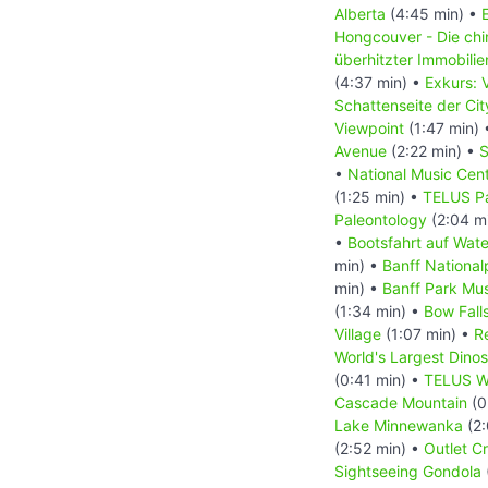
Alberta
(4:45 min) •
Hongcouver - Die ch
überhitzter Immobili
(4:37 min) •
Exkurs: 
Schattenseite der Ci
Viewpoint
(1:47 min)
Avenue
(2:22 min) •
S
•
National Music Cen
(1:25 min) •
TELUS Pa
Paleontology
(2:04 m
•
Bootsfahrt auf Wat
min) •
Banff National
min) •
Banff Park M
(1:34 min) •
Bow Fall
Village
(1:07 min) •
R
World's Largest Dino
(0:41 min) •
TELUS Wo
Cascade Mountain
(0
Lake Minnewanka
(2:
(2:52 min) •
Outlet C
Sightseeing Gondola