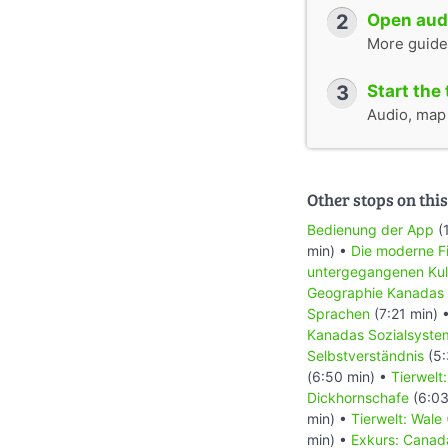
2
Open audi
More guide
3
Start the 
Audio, map &
Other stops on this
Bedienung der App
(
min) •
Die moderne Fi
untergegangenen Kul
Geographie Kanadas
Sprachen
(7:21 min) 
Kanadas Sozialsyste
Selbstverständnis
(5:
(6:50 min) •
Tierwelt
Dickhornschafe
(6:03
min) •
Tierwelt: Wale
min) •
Exkurs: Canada