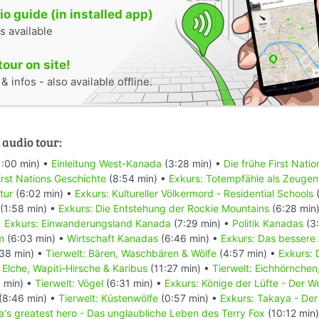
o guide (in installed app)
s available
tour on site!
 infos - also available offline.
 audio tour:
1:00 min) •
Einleitung West-Kanada
(3:28 min) •
Die frühe First Nati
rst Nations Geschichte
(8:54 min) •
Exkurs: Totempfähle als Zeugen
tur
(6:02 min) •
Exkurs: Kultureller Völkermord - Residential Schools
(
(1:58 min) •
Exkurs: Die Entstehung der Rockie Mountains
(6:28 min
•
Exkurs: Einwanderungsland Kanada
(7:29 min) •
Politik Kanadas
(3:
m
(6:03 min) •
Wirtschaft Kanadas
(6:46 min) •
Exkurs: Das bessere
38 min) •
Tierwelt: Bären, Waschbären & Wölfe
(4:57 min) •
Exkurs: 
: Elche, Wapiti-Hirsche & Karibus
(11:27 min) •
Tierwelt: Eichhörnchen
 min) •
Tierwelt: Vögel
(6:31 min) •
Exkurs: Könige der Lüfte - Der 
(8:46 min) •
Tierwelt: Küstenwölfe
(0:57 min) •
Exkurs: Takaya - Der
's greatest hero - Das unglaubliche Leben des Terry Fox
(10:12 min