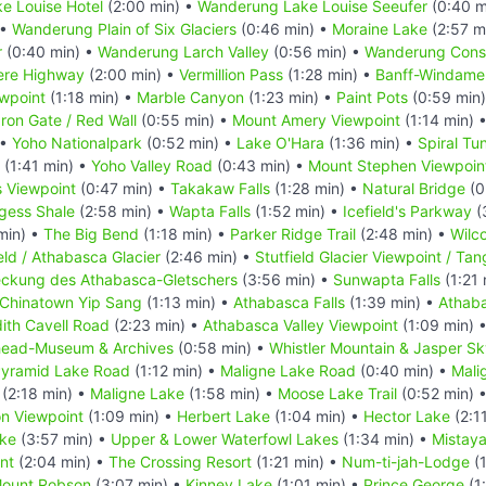
e Louise Hotel
(2:00 min) •
Wanderung Lake Louise Seeufer
(0:40 m
 •
Wanderung Plain of Six Glaciers
(0:46 min) •
Moraine Lake
(2:57 m
r
(0:40 min) •
Wanderung Larch Valley
(0:56 min) •
Wanderung Conso
ere Highway
(2:00 min) •
Vermillion Pass
(1:28 min) •
Banff-Windame
ewpoint
(1:18 min) •
Marble Canyon
(1:23 min) •
Paint Pots
(0:59 min
Iron Gate / Red Wall
(0:55 min) •
Mount Amery Viewpoint
(1:14 min) 
 •
Yoho Nationalpark
(0:52 min) •
Lake O'Hara
(1:36 min) •
Spiral Tu
(1:41 min) •
Yoho Valley Road
(0:43 min) •
Mount Stephen Viewpoin
s Viewpoint
(0:47 min) •
Takakaw Falls
(1:28 min) •
Natural Bridge
(0
gess Shale
(2:58 min) •
Wapta Falls
(1:52 min) •
Icefield's Parkway
(
min) •
The Big Bend
(1:18 min) •
Parker Ridge Trail
(2:48 min) •
Wilco
eld / Athabasca Glacier
(2:46 min) •
Stutfield Glacier Viewpoint / Tang
deckung des Athabasca-Gletschers
(3:56 min) •
Sunwapta Falls
(1:21 
Chinatown Yip Sang
(1:13 min) •
Athabasca Falls
(1:39 min) •
Athaba
ith Cavell Road
(2:23 min) •
Athabasca Valley Viewpoint
(1:09 min) 
head-Museum & Archives
(0:58 min) •
Whistler Mountain & Jasper S
yramid Lake Road
(1:12 min) •
Maligne Lake Road
(0:40 min) •
Mali
(2:18 min) •
Maligne Lake
(1:58 min) •
Moose Lake Trail
(0:52 min) 
n Viewpoint
(1:09 min) •
Herbert Lake
(1:04 min) •
Hector Lake
(2:1
ake
(3:57 min) •
Upper & Lower Waterfowl Lakes
(1:34 min) •
Mistay
nt
(2:04 min) •
The Crossing Resort
(1:21 min) •
Num-ti-jah-Lodge
(1
ount Robson
(3:07 min) •
Kinney Lake
(1:01 min) •
Prince George
(1