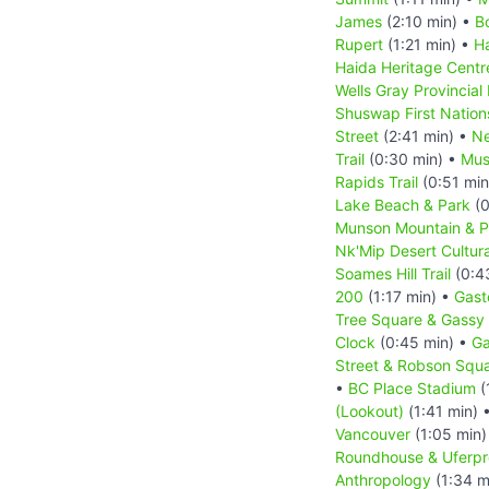
James
(2:10 min) •
B
Rupert
(1:21 min) •
Ha
Haida Heritage Centr
Wells Gray Provincial
Shuswap First Nation
Street
(2:41 min) •
Ne
Trail
(0:30 min) •
Mus
Rapids Trail
(0:51 min
Lake Beach & Park
(0
Munson Mountain & Pe
Nk'Mip Desert Cultur
Soames Hill Trail
(0:4
200
(1:17 min) •
Gast
Tree Square & Gassy
Clock
(0:45 min) •
Ga
Street & Robson Squ
•
BC Place Stadium
(
(Lookout)
(1:41 min) 
Vancouver
(1:05 min)
Roundhouse & Uferp
Anthropology
(1:34 m