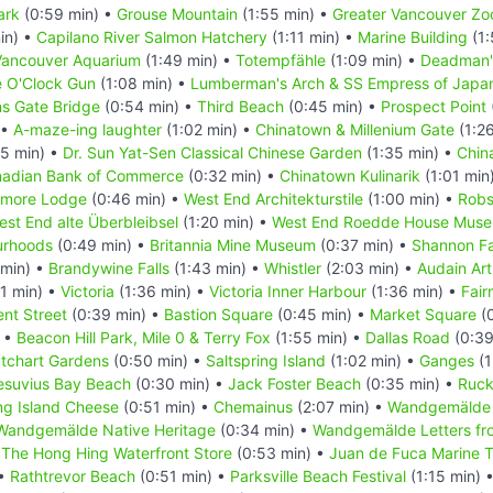
ark
(0:59 min) •
Grouse Mountain
(1:55 min) •
Greater Vancouver Zo
in) •
Capilano River Salmon Hatchery
(1:11 min) •
Marine Building
(1:
Vancouver Aquarium
(1:49 min) •
Totempfähle
(1:09 min) •
Deadman's
e O'Clock Gun
(1:08 min) •
Lumberman's Arch & SS Empress of Japa
ns Gate Bridge
(0:54 min) •
Third Beach
(0:45 min) •
Prospect Point
 •
A-maze-ing laughter
(1:02 min) •
Chinatown & Millenium Gate
(1:2
25 min) •
Dr. Sun Yat-Sen Classical Chinese Garden
(1:35 min) •
Chin
nadian Bank of Commerce
(0:32 min) •
Chinatown Kulinarik
(1:01 min
tmore Lodge
(0:46 min) •
West End Architekturstile
(1:00 min) •
Robs
est End alte Überbleibsel
(1:20 min) •
West End Roedde House Mus
urhoods
(0:49 min) •
Britannia Mine Museum
(0:37 min) •
Shannon Fa
 min) •
Brandywine Falls
(1:43 min) •
Whistler
(2:03 min) •
Audain Ar
1 min) •
Victoria
(1:36 min) •
Victoria Inner Harbour
(1:36 min) •
Fair
nt Street
(0:39 min) •
Bastion Square
(0:45 min) •
Market Square
(0
) •
Beacon Hill Park, Mile 0 & Terry Fox
(1:55 min) •
Dallas Road
(0:39
tchart Gardens
(0:50 min) •
Saltspring Island
(1:02 min) •
Ganges
(1
esuvius Bay Beach
(0:30 min) •
Jack Foster Beach
(0:35 min) •
Ruck
ing Island Cheese
(0:51 min) •
Chemainus
(2:07 min) •
Wandgemälde 
Wandgemälde Native Heritage
(0:34 min) •
Wandgemälde Letters fro
he Hong Hing Waterfront Store
(0:53 min) •
Juan de Fuca Marine Tr
 •
Rathtrevor Beach
(0:51 min) •
Parksville Beach Festival
(1:15 min) 