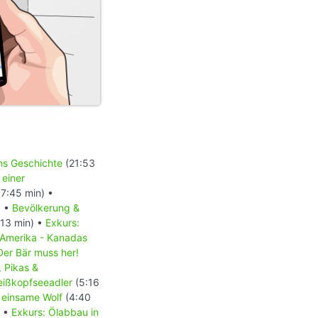
ons Geschichte
(21:53
 einer
7:45 min) •
) •
Bevölkerung &
13 min) •
Exkurs:
 Amerika - Kanadas
Der Bär muss her!
, Pikas &
Weißkopfseeadler
(5:16
 einsame Wolf
(4:40
) •
Exkurs: Ölabbau in