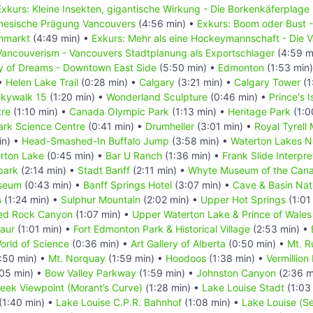
Exkurs: Kleine Insekten, gigantische Wirkung - Die Borkenkäferplage
inesische Prägung Vancouvers
(4:56 min) •
Exkurs: Boom oder Bust 
enmarkt
(4:49 min) •
Exkurs: Mehr als eine Hockeymannschaft - Die
Vancouverism - Vancouvers Stadtplanung als Exportschlager
(4:59 m
ty of Dreams - Downtown East Side
(5:50 min) •
Edmonton
(1:53 min
 •
Helen Lake Trail
(0:28 min) •
Calgary
(3:21 min) •
Calgary Tower
(1
kywalk 15
(1:20 min) •
Wonderland Sculpture
(0:46 min) •
Prince's 
tre
(1:10 min) •
Canada Olympic Park
(1:13 min) •
Heritage Park
(1:0
rk Science Centre
(0:41 min) •
Drumheller
(3:01 min) •
Royal Tyrell
in) •
Head-Smashed-In Buffalo Jump
(3:58 min) •
Waterton Lakes N
erton Lake
(0:45 min) •
Bar U Ranch
(1:36 min) •
Frank Slide Interpre
park
(2:14 min) •
Stadt Banff
(2:11 min) •
Whyte Museum of the Cana
useum
(0:43 min) •
Banff Springs Hotel
(3:07 min) •
Cave & Basin Nati
s
(1:24 min) •
Sulphur Mountain
(2:02 min) •
Upper Hot Springs
(1:01
ed Rock Canyon
(1:07 min) •
Upper Waterton Lake & Prince of Wales
saur
(1:01 min) •
Fort Edmonton Park & Historical Village
(2:53 min) •
rld of Science
(0:36 min) •
Art Gallery of Alberta
(0:50 min) •
Mt. R
:50 min) •
Mt. Norquay
(1:59 min) •
Hoodoos
(1:38 min) •
Vermillion
05 min) •
Bow Valley Parkway
(1:59 min) •
Johnston Canyon
(2:36 m
reek Viewpoint (Morant’s Curve)
(1:28 min) •
Lake Louise Stadt
(1:03
(1:40 min) •
Lake Louise C.P.R. Bahnhof
(1:08 min) •
Lake Louise (S