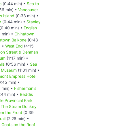
o
(0:44 min) •
Sea to
56 min) •
Vancouver
 Island
(0:33 min) •
n
(0:44 min) •
Stanley
(0:40 min) •
English
6 min) •
Chinatown
atown Balkone
(0:48
) •
West End
(4:15
on Street & Denman
eum
(1:17 min) •
lls
(0:56 min) •
Sea
t Museum
(1:01 min) •
mont Empress Hotel
:45 min) •
 min) •
Fisherman's
:44 min) •
Beddis
le Provincial Park
The Steam Donkey
m the Front
(0:39
ail
(2:28 min) •
•
Goats on the Roof