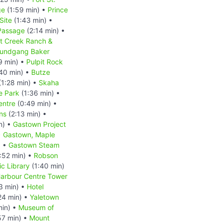
ge
(1:59 min) •
Prince
Site
(1:43 min) •
 Passage
(2:14 min) •
at Creek Ranch &
 Rundgang Baker
9 min) •
Pulpit Rock
40 min) •
Butze
(1:28 min) •
Skaha
e Park
(1:36 min) •
entre
(0:49 min) •
ns
(2:13 min) •
n) •
Gastown Project
•
Gastown, Maple
) •
Gastown Steam
:52 min) •
Robson
c Library
(1:40 min)
arbour Centre Tower
3 min) •
Hotel
24 min) •
Yaletown
min) •
Museum of
57 min) •
Mount