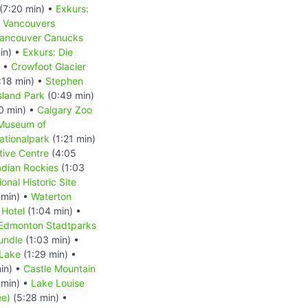
(7:20 min) •
Exkurs:
- Vancouvers
 Vancouver Canucks
in) •
Exkurs: Die
) •
Crowfoot Glacier
:18 min) •
Stephen
Island Park
(0:49 min)
0 min) •
Calgary Zoo
 Museum of
ationalpark
(1:21 min)
tive Centre
(4:05
dian Rockies
(1:03
onal Historic Site
 min) •
Waterton
 Hotel
(1:04 min) •
Edmonton Stadtparks
undle
(1:03 min) •
 Lake
(1:29 min) •
in) •
Castle Mountain
 min) •
Lake Louise
ee)
(5:28 min) •