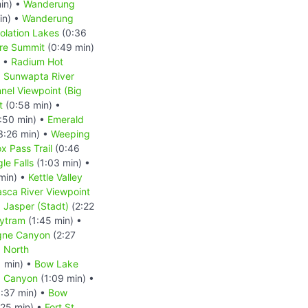
in) •
Wanderung
in) •
Wanderung
lation Lakes
(0:36
re Summit
(0:49 min)
) •
Radium Hot
•
Sunwapta River
nnel Viewpoint (Big
t
(0:58 min) •
:50 min) •
Emerald
3:26 min) •
Weeping
x Pass Trail
(0:46
le Falls
(1:03 min) •
min) •
Kettle Valley
sca River Viewpoint
•
Jasper (Stadt)
(2:22
kytram
(1:45 min) •
gne Canyon
(2:27
•
North
1 min) •
Bow Lake
a Canyon
(1:09 min) •
:37 min) •
Bow
:25 min) •
Fort St.