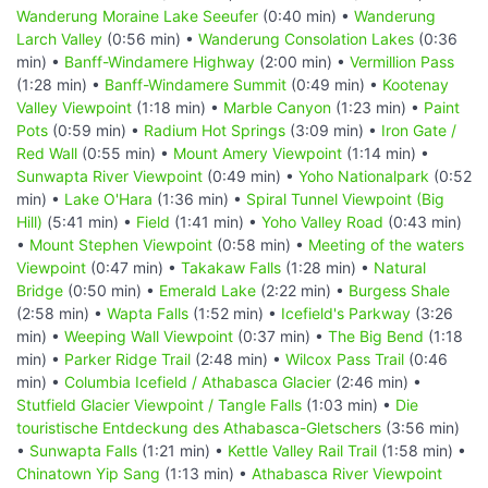
Wanderung Moraine Lake Seeufer
(0:40 min) •
Wanderung
Larch Valley
(0:56 min) •
Wanderung Consolation Lakes
(0:36
min) •
Banff-Windamere Highway
(2:00 min) •
Vermillion Pass
(1:28 min) •
Banff-Windamere Summit
(0:49 min) •
Kootenay
Valley Viewpoint
(1:18 min) •
Marble Canyon
(1:23 min) •
Paint
Pots
(0:59 min) •
Radium Hot Springs
(3:09 min) •
Iron Gate /
Red Wall
(0:55 min) •
Mount Amery Viewpoint
(1:14 min) •
Sunwapta River Viewpoint
(0:49 min) •
Yoho Nationalpark
(0:52
min) •
Lake O'Hara
(1:36 min) •
Spiral Tunnel Viewpoint (Big
Hill)
(5:41 min) •
Field
(1:41 min) •
Yoho Valley Road
(0:43 min)
•
Mount Stephen Viewpoint
(0:58 min) •
Meeting of the waters
Viewpoint
(0:47 min) •
Takakaw Falls
(1:28 min) •
Natural
Bridge
(0:50 min) •
Emerald Lake
(2:22 min) •
Burgess Shale
(2:58 min) •
Wapta Falls
(1:52 min) •
Icefield's Parkway
(3:26
min) •
Weeping Wall Viewpoint
(0:37 min) •
The Big Bend
(1:18
min) •
Parker Ridge Trail
(2:48 min) •
Wilcox Pass Trail
(0:46
min) •
Columbia Icefield / Athabasca Glacier
(2:46 min) •
Stutfield Glacier Viewpoint / Tangle Falls
(1:03 min) •
Die
touristische Entdeckung des Athabasca-Gletschers
(3:56 min)
•
Sunwapta Falls
(1:21 min) •
Kettle Valley Rail Trail
(1:58 min) •
Chinatown Yip Sang
(1:13 min) •
Athabasca River Viewpoint