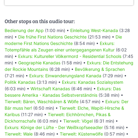
Other stops on this audio tour:
Bedienung der App
(1:00 min) •
Einleitung West-Kanada
(3:28
min) •
Die frühe First Nations Geschichte
(21:53 min) •
Die
moderne First Nations Geschichte
(8:54 min) •
Exkurs:
Totempfähle als Zeugen einer untergegangenen Kultur
(6:02
min) •
Exkurs: Kultureller Völkermord - Residential Schools
(7:45
min) •
Geographie Kanadas
(1:58 min) •
Exkurs: Die Entstehung
der Rockie Mountains
(6:28 min) •
Bevölkerung & Sprachen
(7:21 min) •
Exkurs: Einwanderungsland Kanada
(7:29 min) •
Politik Kanadas
(3:13 min) •
Exkurs: Kanadas Sozialsystem
(6:03 min) •
Wirtschaft Kanadas
(6:46 min) •
Exkurs: Das
bessere Amerika - Kanadas Selbstverständnis
(5:38 min) •
Tierwelt: Bären, Waschbären & Wölfe
(4:57 min) •
Exkurs: Der
Bär muss her!
(6:50 min) •
Tierwelt: Elche, Wapiti-Hirsche &
Karibus
(11:27 min) •
Tierwelt: Eichhörnchen, Pikas &
Dickhornschafe
(6:03 min) •
Tierwelt: Vögel
(6:31 min) •
Exkurs: Könige der Lüfte - Der Weißkopfseeadler
(5:16 min) •
Tierwelt: Wale
(8:46 min) •
Tierwelt: Küstenwölfe
(0:57 min) •