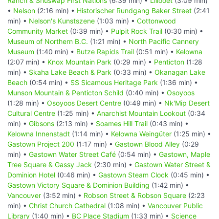
Ranch & Shuswap First Nations
(6:39 min) •
Lillooet
(3:09 min)
•
Nelson
(2:16 min) •
Historischer Rundgang Baker Street
(2:41
min) •
Nelson's Kunstszene
(1:03 min) •
Cottonwood
Community Market
(0:39 min) •
Pulpit Rock Trail
(0:30 min) •
Museum of Northern B.C.
(1:21 min) •
North Pacific Cannery
Museum
(1:40 min) •
Butze Rapids Trail
(0:51 min) •
Kelowna
(2:07 min) •
Knox Mountain Park
(0:29 min) •
Penticton
(1:28
min) •
Skaha Lake Beach & Park
(0:33 min) •
Okanagan Lake
Beach
(0:54 min) •
SS Sicamous Heritage Park
(1:36 min) •
Munson Mountain & Penticton Schild
(0:40 min) •
Osoyoos
(1:28 min) •
Osoyoos Desert Centre
(0:49 min) •
Nk'Mip Desert
Cultural Centre
(1:25 min) •
Anarchist Mountain Lookout
(0:34
min) •
Gibsons
(2:13 min) •
Soames Hill Trail
(0:43 min) •
Kelowna Innenstadt
(1:14 min) •
Kelowna Weingüter
(1:25 min) •
Gastown Project 200
(1:17 min) •
Gastown Blood Alley
(0:29
min) •
Gastown Water Street Café
(0:54 min) •
Gastown, Maple
Tree Square & Gassy Jack
(2:30 min) •
Gastown Water Street &
Dominion Hotel
(0:46 min) •
Gastown Steam Clock
(0:45 min) •
Gastown Victory Square & Dominion Building
(1:42 min) •
Vancouver
(3:52 min) •
Robson Street & Robson Square
(2:23
min) •
Christ Church Cathedral
(1:08 min) •
Vancouver Public
Library
(1:40 min) •
BC Place Stadium
(1:33 min) •
Science