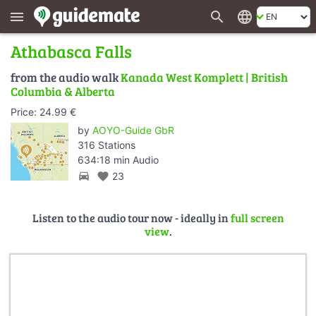
search
language
menu
Athabasca Falls
from the audio walk
Kanada West Komplett | British
Columbia & Alberta
Price: 24.99 €
by
AOYO-Guide GbR
316 Stations
634:18 min Audio
directions_car
favorite
23
Listen to the audio tour now - ideally in
full screen
view
.