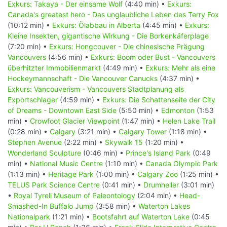
Exkurs: Takaya - Der einsame Wolf
(4:40 min) •
Exkurs:
Canada's greatest hero - Das unglaubliche Leben des Terry Fox
(10:12 min) •
Exkurs: Ölabbau in Alberta
(4:45 min) •
Exkurs:
Kleine Insekten, gigantische Wirkung - Die Borkenkäferplage
(7:20 min) •
Exkurs: Hongcouver - Die chinesische Prägung
Vancouvers
(4:56 min) •
Exkurs: Boom oder Bust - Vancouvers
überhitzter Immobilienmarkt
(4:49 min) •
Exkurs: Mehr als eine
Hockeymannschaft - Die Vancouver Canucks
(4:37 min) •
Exkurs: Vancouverism - Vancouvers Stadtplanung als
Exportschlager
(4:59 min) •
Exkurs: Die Schattenseite der City
of Dreams - Downtown East Side
(5:50 min) •
Edmonton
(1:53
min) •
Crowfoot Glacier Viewpoint
(1:47 min) •
Helen Lake Trail
(0:28 min) •
Calgary
(3:21 min) •
Calgary Tower
(1:18 min) •
Stephen Avenue
(2:22 min) •
Skywalk 15
(1:20 min) •
Wonderland Sculpture
(0:46 min) •
Prince's Island Park
(0:49
min) •
National Music Centre
(1:10 min) •
Canada Olympic Park
(1:13 min) •
Heritage Park
(1:00 min) •
Calgary Zoo
(1:25 min) •
TELUS Park Science Centre
(0:41 min) •
Drumheller
(3:01 min)
•
Royal Tyrell Museum of Paleontology
(2:04 min) •
Head-
Smashed-In Buffalo Jump
(3:58 min) •
Waterton Lakes
Nationalpark
(1:21 min) •
Bootsfahrt auf Waterton Lake
(0:45