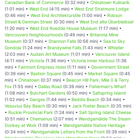
Canadian Bank of Commerce
(0:32 min) •
Chinatown Kulinarik
(1:01 min) •
West End
(4:15 min) •
West End Stratmore Lodge
(0:46 min) •
West End Architekturstile
(1:00 min) •
Robson
Street & Denman Street
(0:30 min) •
West End alte Überbleibsel
(1:20 min) •
West End Roedde House Museum
(1:17 min) •
Vancouvers Neighbourhoods
(0:49 min) •
Britannia Mine
Museum
(0:37 min) •
Shannon Falls
(0:56 min) •
Sea to Sky
Gondola
(1:24 min) •
Brandywine Falls
(1:43 min) •
Whistler
(2:03 min) •
Audain Art Museum
(1:01 min) •
Vancouver Island
(4:11 min) •
Victoria
(1:36 min) •
Victoria Inner Harbour
(1:36
min) •
Fairmont Empress Hotel
(1:11 min) •
Government Street
(0:39 min) •
Bastion Square
(0:45 min) •
Market Square
(0:45
min) •
Chinatown
(0:37 min) •
Beacon Hill Park, Mile 0 & Terry
Fox
(1:55 min) •
Dallas Road
(0:39 min) •
Fisherman's Wharf
(1:08 min) •
Butchart Gardens
(0:50 min) •
Saltspring Island
(1:02 min) •
Ganges
(1:44 min) •
Beddis Beach
(0:34 min) •
Vesuvius Bay Beach
(0:30 min) •
Jack Foster Beach
(0:35 min)
•
Ruckle Provincial Park
(1:24 min) •
Salt Spring Island Cheese
(0:51 min) •
Chemainus
(2:07 min) •
Wandgemälde The Steam
Donkey at Work
(1:09 min) •
Wandgemälde Native Heritage
(0:34 min) •
Wandgemälde Letters from the Front
(0:39 min) •