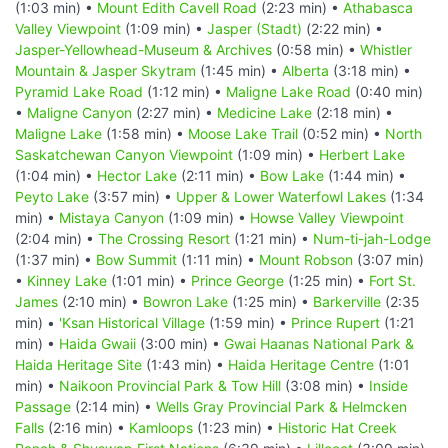
(1:03 min) •
Mount Edith Cavell Road
(2:23 min) •
Athabasca
Valley Viewpoint
(1:09 min) •
Jasper (Stadt)
(2:22 min) •
Jasper-Yellowhead-Museum & Archives
(0:58 min) •
Whistler
Mountain & Jasper Skytram
(1:45 min) •
Alberta
(3:18 min) •
Pyramid Lake Road
(1:12 min) •
Maligne Lake Road
(0:40 min)
•
Maligne Canyon
(2:27 min) •
Medicine Lake
(2:18 min) •
Maligne Lake
(1:58 min) •
Moose Lake Trail
(0:52 min) •
North
Saskatchewan Canyon Viewpoint
(1:09 min) •
Herbert Lake
(1:04 min) •
Hector Lake
(2:11 min) •
Bow Lake
(1:44 min) •
Peyto Lake
(3:57 min) •
Upper & Lower Waterfowl Lakes
(1:34
min) •
Mistaya Canyon
(1:09 min) •
Howse Valley Viewpoint
(2:04 min) •
The Crossing Resort
(1:21 min) •
Num-ti-jah-Lodge
(1:37 min) •
Bow Summit
(1:11 min) •
Mount Robson
(3:07 min)
•
Kinney Lake
(1:01 min) •
Prince George
(1:25 min) •
Fort St.
James
(2:10 min) •
Bowron Lake
(1:25 min) •
Barkerville
(2:35
min) •
'Ksan Historical Village
(1:59 min) •
Prince Rupert
(1:21
min) •
Haida Gwaii
(3:00 min) •
Gwai Haanas National Park &
Haida Heritage Site
(1:43 min) •
Haida Heritage Centre
(1:01
min) •
Naikoon Provincial Park & Tow Hill
(3:08 min) •
Inside
Passage
(2:14 min) •
Wells Gray Provincial Park & Helmcken
Falls
(2:16 min) •
Kamloops
(1:23 min) •
Historic Hat Creek