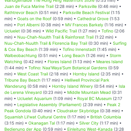
Wandgemälde The Hong Hing Waterfront Store
(0:53 min) •
Juan de Fuca Marine Trail
(2:28 min) •
Parksville
(0:46 min) •
Rathtrevor Beach
(0:51 min) •
Parksville Beach Festival
(1:15
min) •
Goats on the Roof
(0:59 min) •
Cathedral Grove
(1:53
min) •
Port Alberni
(0:38 min) •
MV Frances Barkely
(1:16 min) •
Ucluelet
(0:36 min) •
Wild Pacific Trail
(1:27 min) •
Tofino
(2:06
min) •
Nuu-Chah-Nuulth Trail & Rainforest Trail
(1:22 min) •
Nuu-Chah-Nuulth Trail & Florencia Bay Trail
(0:30 min) •
Surfing
& Cox Bay Beach
(1:39 min) •
Tofino Innenstadt
(1:45 min) •
Walbeobachtung
(0:51 min) •
Long Beach
(1:26 min) •
Storm
Watching
(0:42 min) •
Flores Island
(1:13 min) •
Meares Island
(1:44 min) •
Tofino: Naa'Waya'Sum Botanical Gardens
(0:59
min) •
West Coast Trail
(2:18 min) •
Hornby Island
(2:35 min) •
Tribune Bay Beach
(1:17 min) •
Helliwell Provincial Park
Wanderung
(0:58 min) •
Hornby Island Winery
(0:54 min) •
Isla
de Lerena Vineyard
(0:23 min) •
Middle Mountain Mead
(0:31
min) •
Ucluelet Aquarium
(1:09 min) •
Royal BC Museum
(2:17
min) •
Legislative Assembly (Parliament)
(2:39 min) •
Peak 2
Peak Gondola
(0:40 min) •
Cloudraker Skybridge
(0:38 min) •
Squamish Lil'wat Cultural Centre
(1:17 min) •
British Columbia
(3:15 min) •
Okanagan Tal
(1:17 min) •
Silver City
(1:17 min) •
Bedienung der App
(0:59 min) •
Einleitung West-Kanada
(3:28