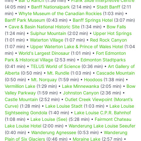
min) •
Bar U Ranch
(1:36 min) •
Frank Slide Interpretive Centre
(4:05 min) •
Banff Nationalpark
(2:14 min) •
Stadt Banff
(2:11
min) •
Whyte Museum of the Canadian Rockies
(1:03 min) •
Banff Park Museum
(0:43 min) •
Banff Springs Hotel
(3:07 min)
•
Cave & Basin National Historic Site
(1:34 min) •
Bow Falls
(1:24 min) •
Sulphur Mountain
(2:02 min) •
Upper Hot Springs
(1:01 min) •
Waterton Village
(1:07 min) •
Red Rock Canyon
(1:07 min) •
Upper Waterton Lake & Prince of Wales Hotel
(1:04
min) •
World's Largest Dinosaur
(1:01 min) •
Fort Edmonton
Park & Historical Village
(2:53 min) •
Edmonton Stadtparks
(0:41 min) •
TELUS World of Science
(0:36 min) •
Art Gallery of
Alberta
(0:50 min) •
Mt. Rundle
(1:03 min) •
Cascade Mountain
(0:50 min) •
Mt. Norquay
(1:59 min) •
Hoodoos
(1:38 min) •
Vermillion Lake
(1:29 min) •
Lake Minnewanka
(2:05 min) •
Bow
Valley Parkway
(1:59 min) •
Johnston Canyon
(2:36 min) •
Castle Mountain
(2:52 min) •
Outlet Creek Viewpoint (Morant’s
Curve)
(1:28 min) •
Lake Louise Stadt
(1:03 min) •
Lake Louise
Sightseeing Gondola
(1:40 min) •
Lake Louise C.P.R. Bahnhof
(1:08 min) •
Lake Louise (See)
(5:28 min) •
Fairmont Chateau
Lake Louise Hotel
(2:00 min) •
Wanderung Lake Louise Seeufer
(0:40 min) •
Wanderung Agnessee
(0:53 min) •
Wanderung
Plain of Six Glaciers
(0:46 min) •
Moraine Lake
(2:57 min) •