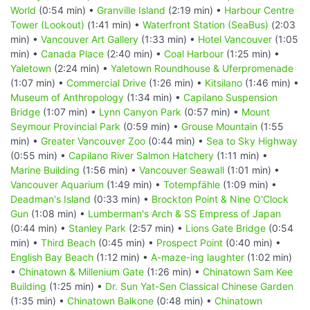
World
(0:54 min) •
Granville Island
(2:19 min) •
Harbour Centre
Tower (Lookout)
(1:41 min) •
Waterfront Station (SeaBus)
(2:03
min) •
Vancouver Art Gallery
(1:33 min) •
Hotel Vancouver
(1:05
min) •
Canada Place
(2:40 min) •
Coal Harbour
(1:25 min) •
Yaletown
(2:24 min) •
Yaletown Roundhouse & Uferpromenade
(1:07 min) •
Commercial Drive
(1:26 min) •
Kitsilano
(1:46 min) •
Museum of Anthropology
(1:34 min) •
Capilano Suspension
Bridge
(1:07 min) •
Lynn Canyon Park
(0:57 min) •
Mount
Seymour Provincial Park
(0:59 min) •
Grouse Mountain
(1:55
min) •
Greater Vancouver Zoo
(0:44 min) •
Sea to Sky Highway
(0:55 min) •
Capilano River Salmon Hatchery
(1:11 min) •
Marine Building
(1:56 min) •
Vancouver Seawall
(1:01 min) •
Vancouver Aquarium
(1:49 min) •
Totempfähle
(1:09 min) •
Deadman's Island
(0:33 min) •
Brockton Point & Nine O'Clock
Gun
(1:08 min) •
Lumberman's Arch & SS Empress of Japan
(0:44 min) •
Stanley Park
(2:57 min) •
Lions Gate Bridge
(0:54
min) •
Third Beach
(0:45 min) •
Prospect Point
(0:40 min) •
English Bay Beach
(1:12 min) •
A-maze-ing laughter
(1:02 min)
•
Chinatown & Millenium Gate
(1:26 min) •
Chinatown Sam Kee
Building
(1:25 min) •
Dr. Sun Yat-Sen Classical Chinese Garden
(1:35 min) •
Chinatown Balkone
(0:48 min) •
Chinatown