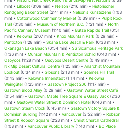
min) •
Historic Hat Creek Ranch & Shuswap First Nations
(6:39
min) •
Lillooet
(3:09 min) •
Nelson
(2:16 min) •
Historischer
Rundgang Baker Street
(2:41 min) •
Nelson's Kunstszene
(1:03
min) •
Cottonwood Community Market
(0:39 min) •
Pulpit Rock
Trail
(0:30 min) •
Museum of Northern B.C.
(1:21 min) •
North
Pacific Cannery Museum
(1:40 min) •
Butze Rapids Trail
(0:51
min) •
Kelowna
(2:07 min) •
Knox Mountain Park
(0:29 min) •
Penticton
(1:28 min) •
Skaha Lake Beach & Park
(0:33 min) •
Okanagan Lake Beach
(0:54 min) •
SS Sicamous Heritage Park
(1:36 min) •
Munson Mountain & Penticton Schild
(0:40 min) •
Osoyoos
(1:28 min) •
Osoyoos Desert Centre
(0:49 min) •
Nk'Mip Desert Cultural Centre
(1:25 min) •
Anarchist Mountain
Lookout
(0:34 min) •
Gibsons
(2:13 min) •
Soames Hill Trail
(0:43 min) •
Kelowna Innenstadt
(1:14 min) •
Kelowna
Weingüter
(1:25 min) •
Gastown Project 200
(1:17 min) •
Gastown Blood Alley
(0:29 min) •
Gastown Water Street Café
(0:54 min) •
Gastown, Maple Tree Square & Gassy Jack
(2:30
min) •
Gastown Water Street & Dominion Hotel
(0:46 min) •
Gastown Steam Clock
(0:45 min) •
Gastown Victory Square &
Dominion Building
(1:42 min) •
Vancouver
(3:52 min) •
Robson
Street & Robson Square
(2:23 min) •
Christ Church Cathedral
(1:08 min) •
Vancouver Public Library
(1:40 min) •
BC Place