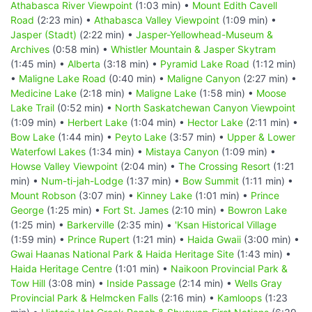
Athabasca River Viewpoint
(1:03 min) •
Mount Edith Cavell
Road
(2:23 min) •
Athabasca Valley Viewpoint
(1:09 min) •
Jasper (Stadt)
(2:22 min) •
Jasper-Yellowhead-Museum &
Archives
(0:58 min) •
Whistler Mountain & Jasper Skytram
(1:45 min) •
Alberta
(3:18 min) •
Pyramid Lake Road
(1:12 min)
•
Maligne Lake Road
(0:40 min) •
Maligne Canyon
(2:27 min) •
Medicine Lake
(2:18 min) •
Maligne Lake
(1:58 min) •
Moose
Lake Trail
(0:52 min) •
North Saskatchewan Canyon Viewpoint
(1:09 min) •
Herbert Lake
(1:04 min) •
Hector Lake
(2:11 min) •
Bow Lake
(1:44 min) •
Peyto Lake
(3:57 min) •
Upper & Lower
Waterfowl Lakes
(1:34 min) •
Mistaya Canyon
(1:09 min) •
Howse Valley Viewpoint
(2:04 min) •
The Crossing Resort
(1:21
min) •
Num-ti-jah-Lodge
(1:37 min) •
Bow Summit
(1:11 min) •
Mount Robson
(3:07 min) •
Kinney Lake
(1:01 min) •
Prince
George
(1:25 min) •
Fort St. James
(2:10 min) •
Bowron Lake
(1:25 min) •
Barkerville
(2:35 min) •
'Ksan Historical Village
(1:59 min) •
Prince Rupert
(1:21 min) •
Haida Gwaii
(3:00 min) •
Gwai Haanas National Park & Haida Heritage Site
(1:43 min) •
Haida Heritage Centre
(1:01 min) •
Naikoon Provincial Park &
Tow Hill
(3:08 min) •
Inside Passage
(2:14 min) •
Wells Gray
Provincial Park & Helmcken Falls
(2:16 min) •
Kamloops
(1:23