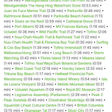
(0:34 min) •
Wandgemälde Letters from the Front
(0:39 min) •
Wandgemälde The Hong Hing Waterfront Store
(0:53 min) •
Juan de Fuca Marine Trail
(2:28 min) •
Parksville
(0:46 min) •
Rathtrevor Beach
(0:51 min) •
Parksville Beach Festival
(1:15
min) •
Goats on the Roof
(0:59 min) •
Cathedral Grove
(1:53
min) •
Port Alberni
(0:38 min) •
MV Frances Barkely
(1:16 min) •
Ucluelet
(0:36 min) •
Wild Pacific Trail
(1:27 min) •
Tofino
(2:06
min) •
Nuu-Chah-Nuulth Trail & Rainforest Trail
(1:22 min) •
Nuu-Chah-Nuulth Trail & Florencia Bay Trail
(0:30 min) •
Surfing
& Cox Bay Beach
(1:39 min) •
Tofino Innenstadt
(1:45 min) •
Walbeobachtung
(0:51 min) •
Long Beach
(1:26 min) •
Storm
Watching
(0:42 min) •
Flores Island
(1:13 min) •
Meares Island
(1:44 min) •
Tofino: Naa'Waya'Sum Botanical Gardens
(0:59
min) •
West Coast Trail
(2:18 min) •
Hornby Island
(2:35 min) •
Tribune Bay Beach
(1:17 min) •
Helliwell Provincial Park
Wanderung
(0:58 min) •
Hornby Island Winery
(0:54 min) •
Isla
de Lerena Vineyard
(0:23 min) •
Middle Mountain Mead
(0:31
min) •
Ucluelet Aquarium
(1:09 min) •
Royal BC Museum
(2:17
min) •
Legislative Assembly (Parliament)
(2:39 min) •
Peak 2
Peak Gondola
(0:40 min) •
Cloudraker Skybridge
(0:38 min) •
Squamish Lil'wat Cultural Centre
(1:17 min) •
British Columbia
(3:15 min) •
Okanagan Tal
(1:17 min) •
Silver City
(1:17 min) •