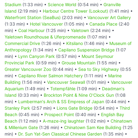
Stadium
(1:33 min) •
Science World
(0:54 min) •
Granville
Island
(2:19 min) •
Harbour Centre Tower (Lookout)
(1:41 min) •
Waterfront Station (SeaBus)
(2:03 min) •
Vancouver Art Gallery
(1:33 min) •
Hotel Vancouver
(1:05 min) •
Canada Place
(2:40
min) •
Coal Harbour
(1:25 min) •
Yaletown
(2:24 min) •
Yaletown Roundhouse & Uferpromenade
(1:07 min) •
Commercial Drive
(1:26 min) •
Kitsilano
(1:46 min) •
Museum of
Anthropology
(1:34 min) •
Capilano Suspension Bridge
(1:07
min) •
Lynn Canyon Park
(0:57 min) •
Mount Seymour
Provincial Park
(0:59 min) •
Grouse Mountain
(1:55 min) •
Greater Vancouver Zoo
(0:44 min) •
Sea to Sky Highway
(0:55
min) •
Capilano River Salmon Hatchery
(1:11 min) •
Marine
Building
(1:56 min) •
Vancouver Seawall
(1:01 min) •
Vancouver
Aquarium
(1:49 min) •
Totempfähle
(1:09 min) •
Deadman's
Island
(0:33 min) •
Brockton Point & Nine O'Clock Gun
(1:08
min) •
Lumberman's Arch & SS Empress of Japan
(0:44 min) •
Stanley Park
(2:57 min) •
Lions Gate Bridge
(0:54 min) •
Third
Beach
(0:45 min) •
Prospect Point
(0:40 min) •
English Bay
Beach
(1:12 min) •
A-maze-ing laughter
(1:02 min) •
Chinatown
& Millenium Gate
(1:26 min) •
Chinatown Sam Kee Building
(1:25
min) •
Dr. Sun Yat-Sen Classical Chinese Garden
(1:35 min) •