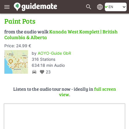
search
language
menu
Paint Pots
from the audio walk
Kanada West Komplett | British
Columbia & Alberta
Price: 24.99 €
by
AOYO-Guide GbR
316 Stations
634:18 min Audio
directions_car
favorite
23
Listen to the audio tour now - ideally in
full screen
view
.