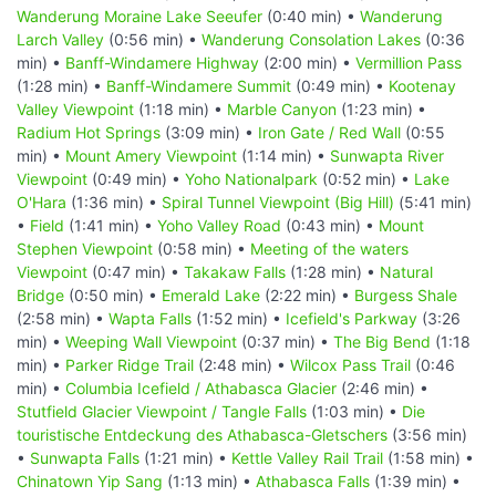
Wanderung Moraine Lake Seeufer
(0:40 min) •
Wanderung
Larch Valley
(0:56 min) •
Wanderung Consolation Lakes
(0:36
min) •
Banff-Windamere Highway
(2:00 min) •
Vermillion Pass
(1:28 min) •
Banff-Windamere Summit
(0:49 min) •
Kootenay
Valley Viewpoint
(1:18 min) •
Marble Canyon
(1:23 min) •
Radium Hot Springs
(3:09 min) •
Iron Gate / Red Wall
(0:55
min) •
Mount Amery Viewpoint
(1:14 min) •
Sunwapta River
Viewpoint
(0:49 min) •
Yoho Nationalpark
(0:52 min) •
Lake
O'Hara
(1:36 min) •
Spiral Tunnel Viewpoint (Big Hill)
(5:41 min)
•
Field
(1:41 min) •
Yoho Valley Road
(0:43 min) •
Mount
Stephen Viewpoint
(0:58 min) •
Meeting of the waters
Viewpoint
(0:47 min) •
Takakaw Falls
(1:28 min) •
Natural
Bridge
(0:50 min) •
Emerald Lake
(2:22 min) •
Burgess Shale
(2:58 min) •
Wapta Falls
(1:52 min) •
Icefield's Parkway
(3:26
min) •
Weeping Wall Viewpoint
(0:37 min) •
The Big Bend
(1:18
min) •
Parker Ridge Trail
(2:48 min) •
Wilcox Pass Trail
(0:46
min) •
Columbia Icefield / Athabasca Glacier
(2:46 min) •
Stutfield Glacier Viewpoint / Tangle Falls
(1:03 min) •
Die
touristische Entdeckung des Athabasca-Gletschers
(3:56 min)
•
Sunwapta Falls
(1:21 min) •
Kettle Valley Rail Trail
(1:58 min) •
Chinatown Yip Sang
(1:13 min) •
Athabasca Falls
(1:39 min) •