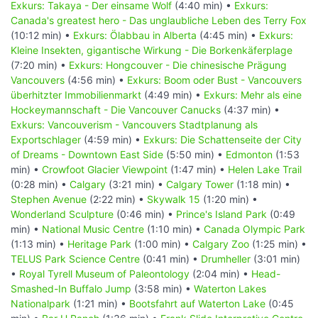
Exkurs: Takaya - Der einsame Wolf
(4:40 min) •
Exkurs:
Canada's greatest hero - Das unglaubliche Leben des Terry Fox
(10:12 min) •
Exkurs: Ölabbau in Alberta
(4:45 min) •
Exkurs:
Kleine Insekten, gigantische Wirkung - Die Borkenkäferplage
(7:20 min) •
Exkurs: Hongcouver - Die chinesische Prägung
Vancouvers
(4:56 min) •
Exkurs: Boom oder Bust - Vancouvers
überhitzter Immobilienmarkt
(4:49 min) •
Exkurs: Mehr als eine
Hockeymannschaft - Die Vancouver Canucks
(4:37 min) •
Exkurs: Vancouverism - Vancouvers Stadtplanung als
Exportschlager
(4:59 min) •
Exkurs: Die Schattenseite der City
of Dreams - Downtown East Side
(5:50 min) •
Edmonton
(1:53
min) •
Crowfoot Glacier Viewpoint
(1:47 min) •
Helen Lake Trail
(0:28 min) •
Calgary
(3:21 min) •
Calgary Tower
(1:18 min) •
Stephen Avenue
(2:22 min) •
Skywalk 15
(1:20 min) •
Wonderland Sculpture
(0:46 min) •
Prince's Island Park
(0:49
min) •
National Music Centre
(1:10 min) •
Canada Olympic Park
(1:13 min) •
Heritage Park
(1:00 min) •
Calgary Zoo
(1:25 min) •
TELUS Park Science Centre
(0:41 min) •
Drumheller
(3:01 min)
•
Royal Tyrell Museum of Paleontology
(2:04 min) •
Head-
Smashed-In Buffalo Jump
(3:58 min) •
Waterton Lakes
Nationalpark
(1:21 min) •
Bootsfahrt auf Waterton Lake
(0:45