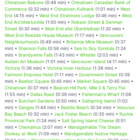
Chinatown Balkone
(0:48 min) •
Chinatown Canadian Bank of
Commerce
(0:32 min) •
Chinatown Kulinarik
(1:01 min) •
West
End
(4:15 min) •
West End Stratmore Lodge
(0:46 min) •
West
End Architekturstile
(1:00 min) •
Robson Street & Denman
Street
(0:30 min) •
West End alte Überbleibsel
(1:20 min) •
West End Roedde House Museum
(1:17 min) •
Vancouvers
Neighbourhoods
(0:49 min) •
Britannia Mine Museum
(0:37
min) •
Shannon Falls
(0:56 min) •
Sea to Sky Gondola
(1:24
min) •
Brandywine Falls
(1:43 min) •
Whistler
(2:03 min) •
Audain Art Museum
(1:01 min) •
Vancouver Island
(4:11 min) •
Victoria
(1:36 min) •
Victoria Inner Harbour
(1:36 min) •
Fairmont Empress Hotel
(1:11 min) •
Government Street
(0:39
min) •
Bastion Square
(0:45 min) •
Market Square
(0:45 min) •
Chinatown
(0:37 min) •
Beacon Hill Park, Mile 0 & Terry Fox
(1:55 min) •
Dallas Road
(0:39 min) •
Fisherman's Wharf
(1:08
min) •
Butchart Gardens
(0:50 min) •
Saltspring Island
(1:02
min) •
Ganges
(1:44 min) •
Beddis Beach
(0:34 min) •
Vesuvius
Bay Beach
(0:30 min) •
Jack Foster Beach
(0:35 min) •
Ruckle
Provincial Park
(1:24 min) •
Salt Spring Island Cheese
(0:51
min) •
Chemainus
(2:07 min) •
Wandgemälde The Steam
Donkey at Work
(1:09 min) •
Wandgemälde Native Heritage