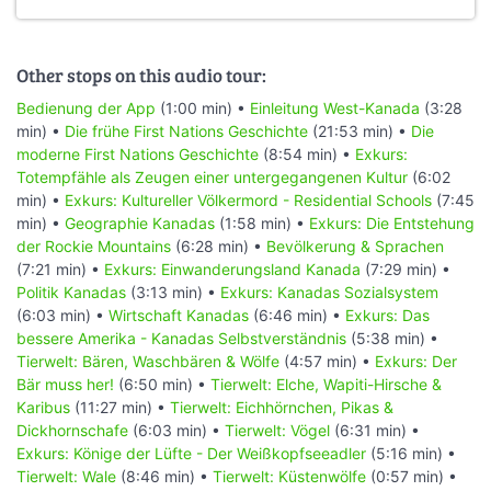
Other stops on this audio tour:
Bedienung der App
(1:00 min) •
Einleitung West-Kanada
(3:28
min) •
Die frühe First Nations Geschichte
(21:53 min) •
Die
moderne First Nations Geschichte
(8:54 min) •
Exkurs:
Totempfähle als Zeugen einer untergegangenen Kultur
(6:02
min) •
Exkurs: Kultureller Völkermord - Residential Schools
(7:45
min) •
Geographie Kanadas
(1:58 min) •
Exkurs: Die Entstehung
der Rockie Mountains
(6:28 min) •
Bevölkerung & Sprachen
(7:21 min) •
Exkurs: Einwanderungsland Kanada
(7:29 min) •
Politik Kanadas
(3:13 min) •
Exkurs: Kanadas Sozialsystem
(6:03 min) •
Wirtschaft Kanadas
(6:46 min) •
Exkurs: Das
bessere Amerika - Kanadas Selbstverständnis
(5:38 min) •
Tierwelt: Bären, Waschbären & Wölfe
(4:57 min) •
Exkurs: Der
Bär muss her!
(6:50 min) •
Tierwelt: Elche, Wapiti-Hirsche &
Karibus
(11:27 min) •
Tierwelt: Eichhörnchen, Pikas &
Dickhornschafe
(6:03 min) •
Tierwelt: Vögel
(6:31 min) •
Exkurs: Könige der Lüfte - Der Weißkopfseeadler
(5:16 min) •
Tierwelt: Wale
(8:46 min) •
Tierwelt: Küstenwölfe
(0:57 min) •