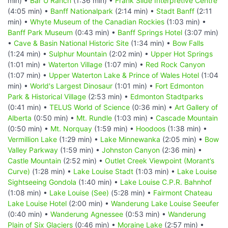
min) •
Bar U Ranch
(1:36 min) •
Frank Slide Interpretive Centre
(4:05 min) •
Banff Nationalpark
(2:14 min) •
Stadt Banff
(2:11
min) •
Whyte Museum of the Canadian Rockies
(1:03 min) •
Banff Park Museum
(0:43 min) •
Banff Springs Hotel
(3:07 min)
•
Cave & Basin National Historic Site
(1:34 min) •
Bow Falls
(1:24 min) •
Sulphur Mountain
(2:02 min) •
Upper Hot Springs
(1:01 min) •
Waterton Village
(1:07 min) •
Red Rock Canyon
(1:07 min) •
Upper Waterton Lake & Prince of Wales Hotel
(1:04
min) •
World's Largest Dinosaur
(1:01 min) •
Fort Edmonton
Park & Historical Village
(2:53 min) •
Edmonton Stadtparks
(0:41 min) •
TELUS World of Science
(0:36 min) •
Art Gallery of
Alberta
(0:50 min) •
Mt. Rundle
(1:03 min) •
Cascade Mountain
(0:50 min) •
Mt. Norquay
(1:59 min) •
Hoodoos
(1:38 min) •
Vermillion Lake
(1:29 min) •
Lake Minnewanka
(2:05 min) •
Bow
Valley Parkway
(1:59 min) •
Johnston Canyon
(2:36 min) •
Castle Mountain
(2:52 min) •
Outlet Creek Viewpoint (Morant’s
Curve)
(1:28 min) •
Lake Louise Stadt
(1:03 min) •
Lake Louise
Sightseeing Gondola
(1:40 min) •
Lake Louise C.P.R. Bahnhof
(1:08 min) •
Lake Louise (See)
(5:28 min) •
Fairmont Chateau
Lake Louise Hotel
(2:00 min) •
Wanderung Lake Louise Seeufer
(0:40 min) •
Wanderung Agnessee
(0:53 min) •
Wanderung
Plain of Six Glaciers
(0:46 min) •
Moraine Lake
(2:57 min) •