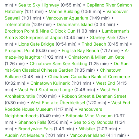
min) •
Sea to Sky Highway
(0:55 min) •
Capilano River Salmon
Hatchery
(1:11 min) •
Marine Building
(1:56 min) •
Vancouver
Seawall
(1:01 min) •
Vancouver Aquarium
(1:49 min) •
Totempfähle
(1:09 min) •
Deadman's Island
(0:33 min) •
Brockton Point & Nine O'Clock Gun
(1:08 min) •
Lumberman's
Arch & SS Empress of Japan
(0:44 min) •
Stanley Park
(2:57
min) •
Lions Gate Bridge
(0:54 min) •
Third Beach
(0:45 min) •
Prospect Point
(0:40 min) •
English Bay Beach
(1:12 min) •
A-
maze-ing laughter
(1:02 min) •
Chinatown & Millenium Gate
(1:26 min) •
Chinatown Sam Kee Building
(1:25 min) •
Dr. Sun
Yat-Sen Classical Chinese Garden
(1:35 min) •
Chinatown
Balkone
(0:48 min) •
Chinatown Canadian Bank of Commerce
(0:32 min) •
Chinatown Kulinarik
(1:01 min) •
West End
(4:15
min) •
West End Stratmore Lodge
(0:46 min) •
West End
Architekturstile
(1:00 min) •
Robson Street & Denman Street
(0:30 min) •
West End alte Überbleibsel
(1:20 min) •
West End
Roedde House Museum
(1:17 min) •
Vancouvers
Neighbourhoods
(0:49 min) •
Britannia Mine Museum
(0:37
min) •
Shannon Falls
(0:56 min) •
Sea to Sky Gondola
(1:24
min) •
Brandywine Falls
(1:43 min) •
Whistler
(2:03 min) •
Audain Art Museum
(1:01 min) •
Vancouver Island
(4:11 min) •