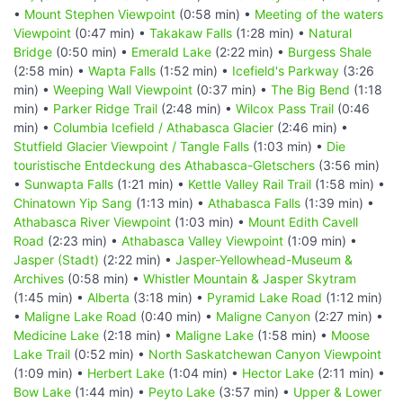
•
Mount Stephen Viewpoint
(0:58 min) •
Meeting of the waters
Viewpoint
(0:47 min) •
Takakaw Falls
(1:28 min) •
Natural
Bridge
(0:50 min) •
Emerald Lake
(2:22 min) •
Burgess Shale
(2:58 min) •
Wapta Falls
(1:52 min) •
Icefield's Parkway
(3:26
min) •
Weeping Wall Viewpoint
(0:37 min) •
The Big Bend
(1:18
min) •
Parker Ridge Trail
(2:48 min) •
Wilcox Pass Trail
(0:46
min) •
Columbia Icefield / Athabasca Glacier
(2:46 min) •
Stutfield Glacier Viewpoint / Tangle Falls
(1:03 min) •
Die
touristische Entdeckung des Athabasca-Gletschers
(3:56 min)
•
Sunwapta Falls
(1:21 min) •
Kettle Valley Rail Trail
(1:58 min) •
Chinatown Yip Sang
(1:13 min) •
Athabasca Falls
(1:39 min) •
Athabasca River Viewpoint
(1:03 min) •
Mount Edith Cavell
Road
(2:23 min) •
Athabasca Valley Viewpoint
(1:09 min) •
Jasper (Stadt)
(2:22 min) •
Jasper-Yellowhead-Museum &
Archives
(0:58 min) •
Whistler Mountain & Jasper Skytram
(1:45 min) •
Alberta
(3:18 min) •
Pyramid Lake Road
(1:12 min)
•
Maligne Lake Road
(0:40 min) •
Maligne Canyon
(2:27 min) •
Medicine Lake
(2:18 min) •
Maligne Lake
(1:58 min) •
Moose
Lake Trail
(0:52 min) •
North Saskatchewan Canyon Viewpoint
(1:09 min) •
Herbert Lake
(1:04 min) •
Hector Lake
(2:11 min) •
Bow Lake
(1:44 min) •
Peyto Lake
(3:57 min) •
Upper & Lower