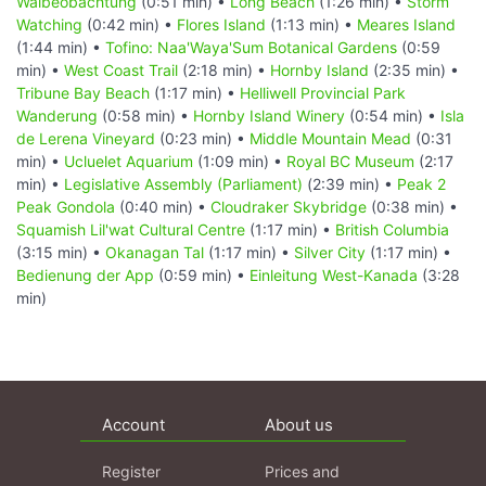
Walbeobachtung
(0:51 min) •
Long Beach
(1:26 min) •
Storm
Watching
(0:42 min) •
Flores Island
(1:13 min) •
Meares Island
(1:44 min) •
Tofino: Naa'Waya'Sum Botanical Gardens
(0:59
min) •
West Coast Trail
(2:18 min) •
Hornby Island
(2:35 min) •
Tribune Bay Beach
(1:17 min) •
Helliwell Provincial Park
Wanderung
(0:58 min) •
Hornby Island Winery
(0:54 min) •
Isla
de Lerena Vineyard
(0:23 min) •
Middle Mountain Mead
(0:31
min) •
Ucluelet Aquarium
(1:09 min) •
Royal BC Museum
(2:17
min) •
Legislative Assembly (Parliament)
(2:39 min) •
Peak 2
Peak Gondola
(0:40 min) •
Cloudraker Skybridge
(0:38 min) •
Squamish Lil'wat Cultural Centre
(1:17 min) •
British Columbia
(3:15 min) •
Okanagan Tal
(1:17 min) •
Silver City
(1:17 min) •
Bedienung der App
(0:59 min) •
Einleitung West-Kanada
(3:28
min)
Account
About us
Register
Prices and