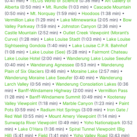
(0:41 min) •
TELUS World of Science
(0:36 min) •
Art Gallery of
Alberta
(0:50 min) •
Mt. Rundle
(1:03 min) •
Cascade Mountain
(0:50 min) •
Mt. Norquay
(1:59 min) •
Hoodoos
(1:38 min) •
Vermillion Lake
(1:29 min) •
Lake Minnewanka
(2:05 min) •
Bow
Valley Parkway
(1:59 min) •
Johnston Canyon
(2:36 min) •
Castle Mountain
(2:52 min) •
Outlet Creek Viewpoint (Morant’s
Curve)
(1:28 min) •
Lake Louise Stadt
(1:03 min) •
Lake Louise
Sightseeing Gondola
(1:40 min) •
Lake Louise C.P.R. Bahnhof
(1:08 min) •
Lake Louise (See)
(5:28 min) •
Fairmont Chateau
Lake Louise Hotel
(2:00 min) •
Wanderung Lake Louise Seeufer
(0:40 min) •
Wanderung Agnessee
(0:53 min) •
Wanderung
Plain of Six Glaciers
(0:46 min) •
Moraine Lake
(2:57 min) •
Wanderung Moraine Lake Seeufer
(0:40 min) •
Wanderung
Larch Valley
(0:56 min) •
Wanderung Consolation Lakes
(0:36
min) •
Banff-Windamere Highway
(2:00 min) •
Vermillion Pass
(1:28 min) •
Banff-Windamere Summit
(0:49 min) •
Kootenay
Valley Viewpoint
(1:18 min) •
Marble Canyon
(1:23 min) •
Paint
Pots
(0:59 min) •
Radium Hot Springs
(3:09 min) •
Iron Gate /
Red Wall
(0:55 min) •
Mount Amery Viewpoint
(1:14 min) •
Sunwapta River Viewpoint
(0:49 min) •
Yoho Nationalpark
(0:52
min) •
Lake O'Hara
(1:36 min) •
Spiral Tunnel Viewpoint (Big
Hill)
(5:41 min) •
Field
(1:41 min) •
Yoho Valley Road
(0:43 min)