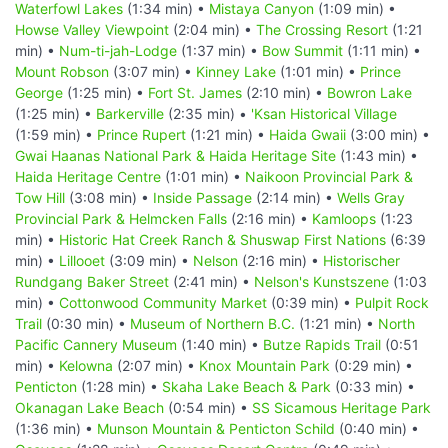
Waterfowl Lakes
(1:34 min) •
Mistaya Canyon
(1:09 min) •
Howse Valley Viewpoint
(2:04 min) •
The Crossing Resort
(1:21
min) •
Num-ti-jah-Lodge
(1:37 min) •
Bow Summit
(1:11 min) •
Mount Robson
(3:07 min) •
Kinney Lake
(1:01 min) •
Prince
George
(1:25 min) •
Fort St. James
(2:10 min) •
Bowron Lake
(1:25 min) •
Barkerville
(2:35 min) •
'Ksan Historical Village
(1:59 min) •
Prince Rupert
(1:21 min) •
Haida Gwaii
(3:00 min) •
Gwai Haanas National Park & Haida Heritage Site
(1:43 min) •
Haida Heritage Centre
(1:01 min) •
Naikoon Provincial Park &
Tow Hill
(3:08 min) •
Inside Passage
(2:14 min) •
Wells Gray
Provincial Park & Helmcken Falls
(2:16 min) •
Kamloops
(1:23
min) •
Historic Hat Creek Ranch & Shuswap First Nations
(6:39
min) •
Lillooet
(3:09 min) •
Nelson
(2:16 min) •
Historischer
Rundgang Baker Street
(2:41 min) •
Nelson's Kunstszene
(1:03
min) •
Cottonwood Community Market
(0:39 min) •
Pulpit Rock
Trail
(0:30 min) •
Museum of Northern B.C.
(1:21 min) •
North
Pacific Cannery Museum
(1:40 min) •
Butze Rapids Trail
(0:51
min) •
Kelowna
(2:07 min) •
Knox Mountain Park
(0:29 min) •
Penticton
(1:28 min) •
Skaha Lake Beach & Park
(0:33 min) •
Okanagan Lake Beach
(0:54 min) •
SS Sicamous Heritage Park
(1:36 min) •
Munson Mountain & Penticton Schild
(0:40 min) •