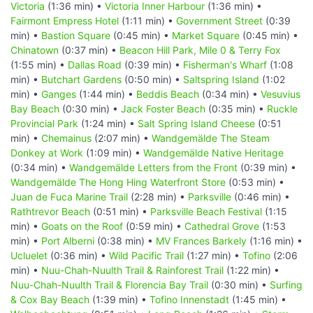
Victoria
(1:36 min) •
Victoria Inner Harbour
(1:36 min) •
Fairmont Empress Hotel
(1:11 min) •
Government Street
(0:39
min) •
Bastion Square
(0:45 min) •
Market Square
(0:45 min) •
Chinatown
(0:37 min) •
Beacon Hill Park, Mile 0 & Terry Fox
(1:55 min) •
Dallas Road
(0:39 min) •
Fisherman's Wharf
(1:08
min) •
Butchart Gardens
(0:50 min) •
Saltspring Island
(1:02
min) •
Ganges
(1:44 min) •
Beddis Beach
(0:34 min) •
Vesuvius
Bay Beach
(0:30 min) •
Jack Foster Beach
(0:35 min) •
Ruckle
Provincial Park
(1:24 min) •
Salt Spring Island Cheese
(0:51
min) •
Chemainus
(2:07 min) •
Wandgemälde The Steam
Donkey at Work
(1:09 min) •
Wandgemälde Native Heritage
(0:34 min) •
Wandgemälde Letters from the Front
(0:39 min) •
Wandgemälde The Hong Hing Waterfront Store
(0:53 min) •
Juan de Fuca Marine Trail
(2:28 min) •
Parksville
(0:46 min) •
Rathtrevor Beach
(0:51 min) •
Parksville Beach Festival
(1:15
min) •
Goats on the Roof
(0:59 min) •
Cathedral Grove
(1:53
min) •
Port Alberni
(0:38 min) •
MV Frances Barkely
(1:16 min) •
Ucluelet
(0:36 min) •
Wild Pacific Trail
(1:27 min) •
Tofino
(2:06
min) •
Nuu-Chah-Nuulth Trail & Rainforest Trail
(1:22 min) •
Nuu-Chah-Nuulth Trail & Florencia Bay Trail
(0:30 min) •
Surfing
& Cox Bay Beach
(1:39 min) •
Tofino Innenstadt
(1:45 min) •