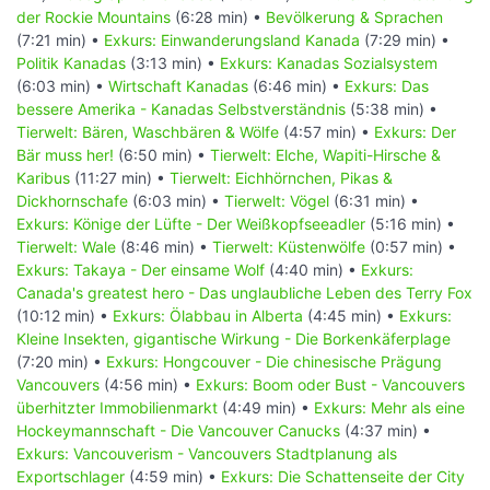
der Rockie Mountains
(6:28 min) •
Bevölkerung & Sprachen
(7:21 min) •
Exkurs: Einwanderungsland Kanada
(7:29 min) •
Politik Kanadas
(3:13 min) •
Exkurs: Kanadas Sozialsystem
(6:03 min) •
Wirtschaft Kanadas
(6:46 min) •
Exkurs: Das
bessere Amerika - Kanadas Selbstverständnis
(5:38 min) •
Tierwelt: Bären, Waschbären & Wölfe
(4:57 min) •
Exkurs: Der
Bär muss her!
(6:50 min) •
Tierwelt: Elche, Wapiti-Hirsche &
Karibus
(11:27 min) •
Tierwelt: Eichhörnchen, Pikas &
Dickhornschafe
(6:03 min) •
Tierwelt: Vögel
(6:31 min) •
Exkurs: Könige der Lüfte - Der Weißkopfseeadler
(5:16 min) •
Tierwelt: Wale
(8:46 min) •
Tierwelt: Küstenwölfe
(0:57 min) •
Exkurs: Takaya - Der einsame Wolf
(4:40 min) •
Exkurs:
Canada's greatest hero - Das unglaubliche Leben des Terry Fox
(10:12 min) •
Exkurs: Ölabbau in Alberta
(4:45 min) •
Exkurs:
Kleine Insekten, gigantische Wirkung - Die Borkenkäferplage
(7:20 min) •
Exkurs: Hongcouver - Die chinesische Prägung
Vancouvers
(4:56 min) •
Exkurs: Boom oder Bust - Vancouvers
überhitzter Immobilienmarkt
(4:49 min) •
Exkurs: Mehr als eine
Hockeymannschaft - Die Vancouver Canucks
(4:37 min) •
Exkurs: Vancouverism - Vancouvers Stadtplanung als
Exportschlager
(4:59 min) •
Exkurs: Die Schattenseite der City