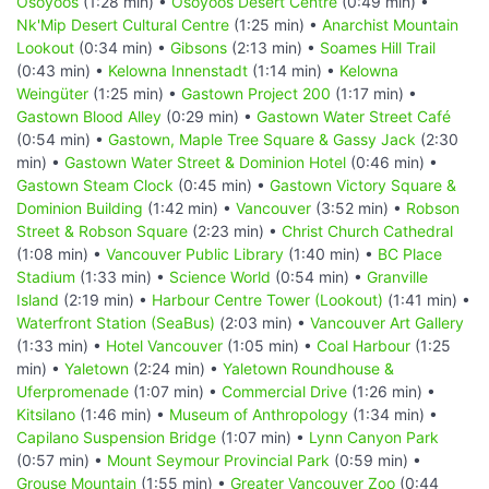
Osoyoos
(1:28 min) •
Osoyoos Desert Centre
(0:49 min) •
Nk'Mip Desert Cultural Centre
(1:25 min) •
Anarchist Mountain
Lookout
(0:34 min) •
Gibsons
(2:13 min) •
Soames Hill Trail
(0:43 min) •
Kelowna Innenstadt
(1:14 min) •
Kelowna
Weingüter
(1:25 min) •
Gastown Project 200
(1:17 min) •
Gastown Blood Alley
(0:29 min) •
Gastown Water Street Café
(0:54 min) •
Gastown, Maple Tree Square & Gassy Jack
(2:30
min) •
Gastown Water Street & Dominion Hotel
(0:46 min) •
Gastown Steam Clock
(0:45 min) •
Gastown Victory Square &
Dominion Building
(1:42 min) •
Vancouver
(3:52 min) •
Robson
Street & Robson Square
(2:23 min) •
Christ Church Cathedral
(1:08 min) •
Vancouver Public Library
(1:40 min) •
BC Place
Stadium
(1:33 min) •
Science World
(0:54 min) •
Granville
Island
(2:19 min) •
Harbour Centre Tower (Lookout)
(1:41 min) •
Waterfront Station (SeaBus)
(2:03 min) •
Vancouver Art Gallery
(1:33 min) •
Hotel Vancouver
(1:05 min) •
Coal Harbour
(1:25
min) •
Yaletown
(2:24 min) •
Yaletown Roundhouse &
Uferpromenade
(1:07 min) •
Commercial Drive
(1:26 min) •
Kitsilano
(1:46 min) •
Museum of Anthropology
(1:34 min) •
Capilano Suspension Bridge
(1:07 min) •
Lynn Canyon Park
(0:57 min) •
Mount Seymour Provincial Park
(0:59 min) •
Grouse Mountain
(1:55 min) •
Greater Vancouver Zoo
(0:44