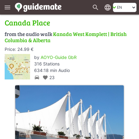
search
language
menu
Canada Place
from the audio walk
Kanada West Komplett | British
Columbia & Alberta
Price: 24.99 €
by
AOYO-Guide GbR
316 Stations
634:18 min Audio
directions_car
favorite
23