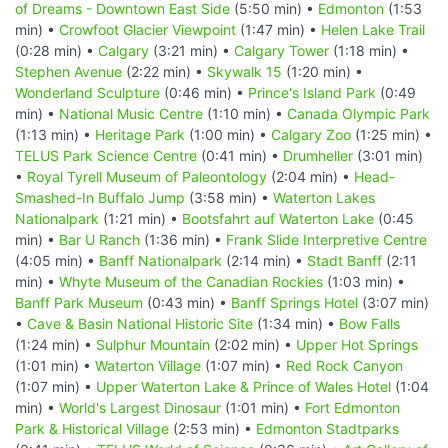
of Dreams - Downtown East Side
(5:50 min) •
Edmonton
(1:53
min) •
Crowfoot Glacier Viewpoint
(1:47 min) •
Helen Lake Trail
(0:28 min) •
Calgary
(3:21 min) •
Calgary Tower
(1:18 min) •
Stephen Avenue
(2:22 min) •
Skywalk 15
(1:20 min) •
Wonderland Sculpture
(0:46 min) •
Prince's Island Park
(0:49
min) •
National Music Centre
(1:10 min) •
Canada Olympic Park
(1:13 min) •
Heritage Park
(1:00 min) •
Calgary Zoo
(1:25 min) •
TELUS Park Science Centre
(0:41 min) •
Drumheller
(3:01 min)
•
Royal Tyrell Museum of Paleontology
(2:04 min) •
Head-
Smashed-In Buffalo Jump
(3:58 min) •
Waterton Lakes
Nationalpark
(1:21 min) •
Bootsfahrt auf Waterton Lake
(0:45
min) •
Bar U Ranch
(1:36 min) •
Frank Slide Interpretive Centre
(4:05 min) •
Banff Nationalpark
(2:14 min) •
Stadt Banff
(2:11
min) •
Whyte Museum of the Canadian Rockies
(1:03 min) •
Banff Park Museum
(0:43 min) •
Banff Springs Hotel
(3:07 min)
•
Cave & Basin National Historic Site
(1:34 min) •
Bow Falls
(1:24 min) •
Sulphur Mountain
(2:02 min) •
Upper Hot Springs
(1:01 min) •
Waterton Village
(1:07 min) •
Red Rock Canyon
(1:07 min) •
Upper Waterton Lake & Prince of Wales Hotel
(1:04
min) •
World's Largest Dinosaur
(1:01 min) •
Fort Edmonton
Park & Historical Village
(2:53 min) •
Edmonton Stadtparks