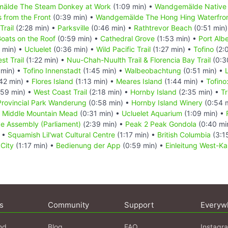
älde The Steam Donkey at Work
(1:09 min) •
Wandgemälde Native 
 from the Front
(0:39 min) •
Wandgemälde The Hong Hing Waterfron
Trail
(2:28 min) •
Parksville
(0:46 min) •
Rathtrevor Beach
(0:51 min
oats on the Roof
(0:59 min) •
Cathedral Grove
(1:53 min) •
Port Albe
 min) •
Ucluelet
(0:36 min) •
Wild Pacific Trail
(1:27 min) •
Tofino
(2:
st Trail
(1:22 min) •
Nuu-Chah-Nuulth Trail & Florencia Bay Trail
(0:3
 min) •
Tofino Innenstadt
(1:45 min) •
Walbeobachtung
(0:51 min) •
42 min) •
Flores Island
(1:13 min) •
Meares Island
(1:44 min) •
Tofin
59 min) •
West Coast Trail
(2:18 min) •
Hornby Island
(2:35 min) •
T
 Provincial Park Wanderung
(0:58 min) •
Hornby Island Winery
(0:54 
•
Middle Mountain Mead
(0:31 min) •
Ucluelet Aquarium
(1:09 min) •
ve Assembly (Parliament)
(2:39 min) •
Peak 2 Peak Gondola
(0:40 mi
) •
Squamish Lil'wat Cultural Centre
(1:17 min) •
British Columbia
(3:1
 City
(1:17 min) •
Bedienung der App
(0:59 min) •
Einleitung West-K
s
Community
Support
Everyw
nd
Blog
FAQ
Instagr