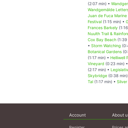
(2:07 min) •
Wandgem
Wandgemälde Letters
Juan de Fuca Marine 
Festival
(1:15 min) •
G
Frances Barkely
(1:16
Nuulth Trail & Rainfore
Cox Bay Beach
(1:39
•
Storm Watching
(0:
Botanical Gardens
(0:
(1:17 min) •
Helliwell
Vineyard
(0:23 min) 
(2:17 min) •
Legislati
Skybridge
(0:38 min
Tal
(1:17 min) •
Silver
Account
About u
Register
Prices a