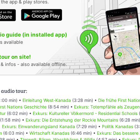
n the app & play stores.
o guide (in installed app)
s available
tour on site!
 infos - also available offline.
 audio tour:
1:00 min) •
Einleitung West-Kanada
(3:28 min) •
Die frühe First Nati
rst Nations Geschichte
(8:54 min) •
Exkurs: Totempfähle als Zeugen
tur
(6:02 min) •
Exkurs: Kultureller Völkermord - Residential Schools
(
(1:58 min) •
Exkurs: Die Entstehung der Rockie Mountains
(6:28 min
•
Exkurs: Einwanderungsland Kanada
(7:29 min) •
Politik Kanadas
(3:
m
(6:03 min) •
Wirtschaft Kanadas
(6:46 min) •
Exkurs: Das bessere
38 min) •
Tierwelt: Bären, Waschbären & Wölfe
(4:57 min) •
Exkurs: 