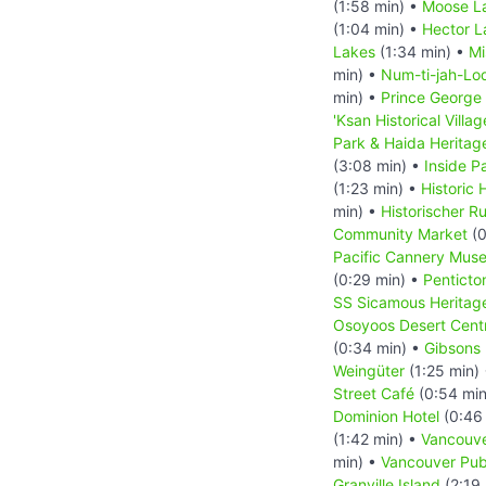
(1:58 min) •
Moose La
(1:04 min) •
Hector L
Lakes
(1:34 min) •
Mi
min) •
Num-ti-jah-Lo
min) •
Prince George
'Ksan Historical Villag
Park & Haida Heritage
(3:08 min) •
Inside P
(1:23 min) •
Historic
min) •
Historischer R
Community Market
(0
Pacific Cannery Mus
(0:29 min) •
Penticto
SS Sicamous Heritag
Osoyoos Desert Cent
(0:34 min) •
Gibsons
Weingüter
(1:25 min)
Street Café
(0:54 min
Dominion Hotel
(0:46
(1:42 min) •
Vancouv
min) •
Vancouver Publ
Granville Island
(2:19