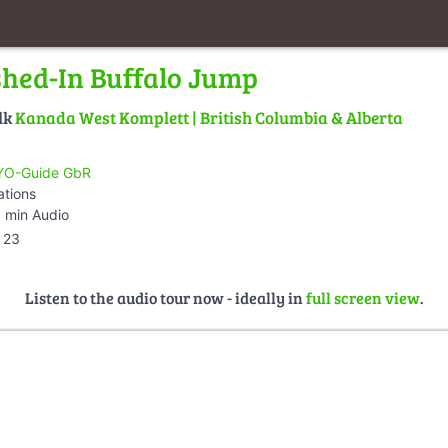
hed-In Buffalo Jump
lk
Kanada West Komplett | British Columbia & Alberta
O-Guide GbR
ations
 min Audio
23
Listen to the audio tour now - ideally in
full screen view
.