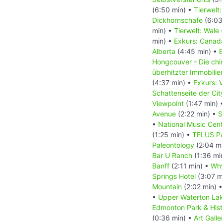
(6:50 min) •
Tierwelt
Dickhornschafe
(6:03
min) •
Tierwelt: Wale
min) •
Exkurs: Canada
Alberta
(4:45 min) •
Hongcouver - Die ch
überhitzter Immobili
(4:37 min) •
Exkurs: 
Schattenseite der Ci
Viewpoint
(1:47 min)
Avenue
(2:22 min) •
S
•
National Music Cen
(1:25 min) •
TELUS Pa
Paleontology
(2:04 m
Bar U Ranch
(1:36 mi
Banff
(2:11 min) •
Why
Springs Hotel
(3:07 m
Mountain
(2:02 min) 
•
Upper Waterton Lak
Edmonton Park & Histo
(0:36 min) •
Art Galle