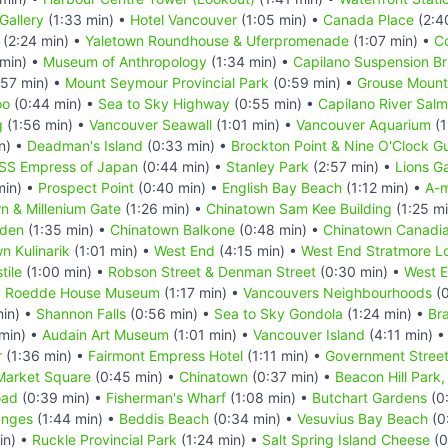
Gallery
(1:33 min) •
Hotel Vancouver
(1:05 min) •
Canada Place
(2:4
(2:24 min) •
Yaletown Roundhouse & Uferpromenade
(1:07 min) •
C
min) •
Museum of Anthropology
(1:34 min) •
Capilano Suspension Br
57 min) •
Mount Seymour Provincial Park
(0:59 min) •
Grouse Mount
oo
(0:44 min) •
Sea to Sky Highway
(0:55 min) •
Capilano River Sal
g
(1:56 min) •
Vancouver Seawall
(1:01 min) •
Vancouver Aquarium
(1
n) •
Deadman's Island
(0:33 min) •
Brockton Point & Nine O'Clock G
SS Empress of Japan
(0:44 min) •
Stanley Park
(2:57 min) •
Lions G
min) •
Prospect Point
(0:40 min) •
English Bay Beach
(1:12 min) •
A-m
n & Millenium Gate
(1:26 min) •
Chinatown Sam Kee Building
(1:25 m
rden
(1:35 min) •
Chinatown Balkone
(0:48 min) •
Chinatown Canadi
n Kulinarik
(1:01 min) •
West End
(4:15 min) •
West End Stratmore L
tile
(1:00 min) •
Robson Street & Denman Street
(0:30 min) •
West E
d Roedde House Museum
(1:17 min) •
Vancouvers Neighbourhoods
(0
in) •
Shannon Falls
(0:56 min) •
Sea to Sky Gondola
(1:24 min) •
Br
min) •
Audain Art Museum
(1:01 min) •
Vancouver Island
(4:11 min) 
r
(1:36 min) •
Fairmont Empress Hotel
(1:11 min) •
Government Stree
Market Square
(0:45 min) •
Chinatown
(0:37 min) •
Beacon Hill Park,
oad
(0:39 min) •
Fisherman's Wharf
(1:08 min) •
Butchart Gardens
(0
nges
(1:44 min) •
Beddis Beach
(0:34 min) •
Vesuvius Bay Beach
(0
in) •
Ruckle Provincial Park
(1:24 min) •
Salt Spring Island Cheese
(0