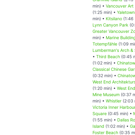
min) •
Vancouver Art 
(1:25 min) •
Yaletown
min) •
Kitsilano
(1:46 
Lynn Canyon Park
(0:
Greater Vancouver Z
min) •
Marine Buildin
Totempfähle
(1:09 mi
Lumberman's Arch & 
•
Third Beach
(0:45 
(1:02 min) •
Chinatow
Classical Chinese Ga
(0:32 min) •
Chinatow
West End Architekturs
(1:20 min) •
West En
Mine Museum
(0:37 m
min) •
Whistler
(2:03 
Victoria Inner Harbou
Square
(0:45 min) •
(1:55 min) •
Dallas R
Island
(1:02 min) •
Ga
Foster Beach
(0:35 m