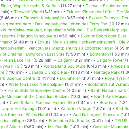
: Elche, Wapiti-Hirsche & Karibus
(11:27 min) •
Tierwelt: Eichhörnchen
 min) •
Tierwelt: Vögel
(6:31 min) •
Exkurs: Könige der Lüfte - Der 
(8:46 min) •
Tierwelt: Küstenwölfe
(0:57 min) •
Exkurs: Takaya - Der
's greatest hero - Das unglaubliche Leben des Terry Fox
(10:12 min
Exkurs: Kleine Insekten, gigantische Wirkung - Die Borkenkäferplage
inesische Prägung Vancouvers
(4:56 min) •
Exkurs: Boom oder Bust 
enmarkt
(4:49 min) •
Exkurs: Mehr als eine Hockeymannschaft - Die
Vancouverism - Vancouvers Stadtplanung als Exportschlager
(4:59 m
ty of Dreams - Downtown East Side
(5:50 min) •
Edmonton
(1:53 min
 •
Helen Lake Trail
(0:28 min) •
Calgary
(3:21 min) •
Calgary Tower
(1
kywalk 15
(1:20 min) •
Wonderland Sculpture
(0:46 min) •
Prince's 
tre
(1:10 min) •
Canada Olympic Park
(1:13 min) •
Heritage Park
(1:0
rk Science Centre
(0:41 min) •
Drumheller
(3:01 min) •
Royal Tyrell
in) •
Waterton Lakes Nationalpark
(1:21 min) •
Bootsfahrt auf Watert
n) •
Frank Slide Interpretive Centre
(4:05 min) •
Banff Nationalpark
(
te Museum of the Canadian Rockies
(1:03 min) •
Banff Park Museu
in) •
Cave & Basin National Historic Site
(1:34 min) •
Bow Falls
(1:24
•
Upper Hot Springs
(1:01 min) •
Waterton Village
(1:07 min) •
Red R
e & Prince of Wales Hotel
(1:04 min) •
World's Largest Dinosaur
(1:0
rical Village
(2:53 min) •
Edmonton Stadtparks
(0:41 min) •
TELUS 
ry of Alberta
(0:50 min) •
Mt. Rundle
(1:03 min) •
Cascade Mountain