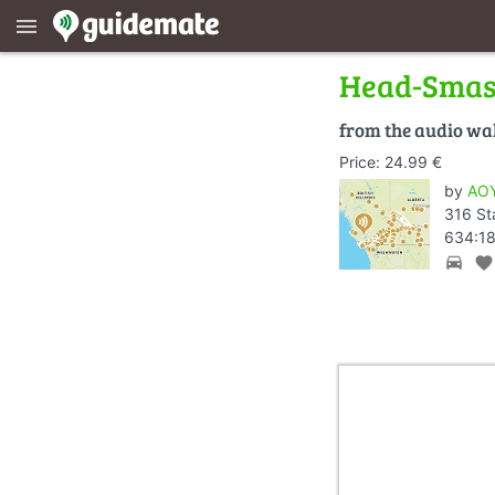
menu
Head-Smas
from the audio wa
Price: 24.99 €
by
AOY
316 St
634:18
directions_car
favorite