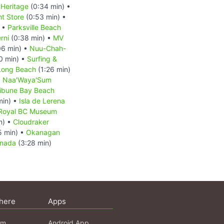
Heritage
(0:34 min) •
t Store
(0:53 min) •
) •
Parksville Beach
rni
(0:38 min) •
MV
06 min) •
Nuu-Chah-
0 min) •
Surfing &
Long Beach
(1:26 min)
o: Naa'Waya'Sum
ribune Bay Beach
min) •
Isla de Lerena
Royal BC Museum
n) •
Cloudraker
5 min) •
Okanagan
anada
(3:28 min)
here
Apps
am
Android App