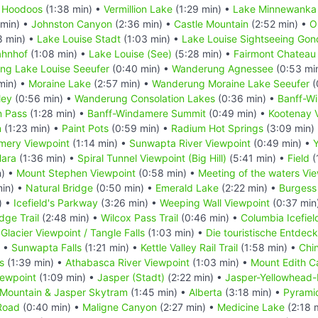
•
Hoodoos
(1:38 min) •
Vermillion Lake
(1:29 min) •
Lake Minnewanka
 min) •
Johnston Canyon
(2:36 min) •
Castle Mountain
(2:52 min) •
O
8 min) •
Lake Louise Stadt
(1:03 min) •
Lake Louise Sightseeing Gon
ahnhof
(1:08 min) •
Lake Louise (See)
(5:28 min) •
Fairmont Chateau 
ng Lake Louise Seeufer
(0:40 min) •
Wanderung Agnessee
(0:53 mi
min) •
Moraine Lake
(2:57 min) •
Wanderung Moraine Lake Seeufer
(
ley
(0:56 min) •
Wanderung Consolation Lakes
(0:36 min) •
Banff-W
n Pass
(1:28 min) •
Banff-Windamere Summit
(0:49 min) •
Kootenay V
n
(1:23 min) •
Paint Pots
(0:59 min) •
Radium Hot Springs
(3:09 min)
mery Viewpoint
(1:14 min) •
Sunwapta River Viewpoint
(0:49 min) •
Hara
(1:36 min) •
Spiral Tunnel Viewpoint (Big Hill)
(5:41 min) •
Field
(
n) •
Mount Stephen Viewpoint
(0:58 min) •
Meeting of the waters Vi
min) •
Natural Bridge
(0:50 min) •
Emerald Lake
(2:22 min) •
Burgess
) •
Icefield's Parkway
(3:26 min) •
Weeping Wall Viewpoint
(0:37 min
dge Trail
(2:48 min) •
Wilcox Pass Trail
(0:46 min) •
Columbia Icefiel
 Glacier Viewpoint / Tangle Falls
(1:03 min) •
Die touristische Entde
) •
Sunwapta Falls
(1:21 min) •
Kettle Valley Rail Trail
(1:58 min) •
Chi
s
(1:39 min) •
Athabasca River Viewpoint
(1:03 min) •
Mount Edith C
iewpoint
(1:09 min) •
Jasper (Stadt)
(2:22 min) •
Jasper-Yellowhead
 Mountain & Jasper Skytram
(1:45 min) •
Alberta
(3:18 min) •
Pyrami
Road
(0:40 min) •
Maligne Canyon
(2:27 min) •
Medicine Lake
(2:18 