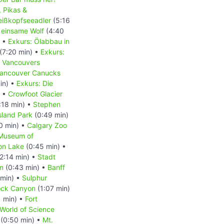
, Pikas &
Weißkopfseeadler
(5:16
 einsame Wolf
(4:40
) •
Exkurs: Ölabbau in
(7:20 min) •
Exkurs:
- Vancouvers
 Vancouver Canucks
in) •
Exkurs: Die
) •
Crowfoot Glacier
:18 min) •
Stephen
Island Park
(0:49 min)
0 min) •
Calgary Zoo
 Museum of
on Lake
(0:45 min) •
2:14 min) •
Stadt
m
(0:43 min) •
Banff
 min) •
Sulphur
ock Canyon
(1:07 min)
1 min) •
Fort
World of Science
(0:50 min) •
Mt.