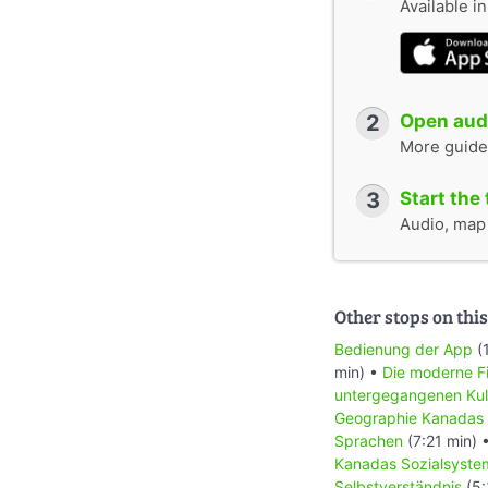
Available i
2
Open audi
More guide
3
Start the 
Audio, map &
Other stops on this
Bedienung der App
(
min) •
Die moderne Fi
untergegangenen Kul
Geographie Kanadas
Sprachen
(7:21 min) 
Kanadas Sozialsyste
Selbstverständnis
(5: