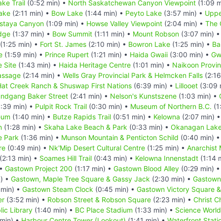
ke Trail
(0:52 min) •
North Saskatchewan Canyon Viewpoint
(1:09 m
ake
(2:11 min) •
Bow Lake
(1:44 min) •
Peyto Lake
(3:57 min) •
Uppe
staya Canyon
(1:09 min) •
Howse Valley Viewpoint
(2:04 min) •
The 
dge
(1:37 min) •
Bow Summit
(1:11 min) •
Mount Robson
(3:07 min) 
(1:25 min) •
Fort St. James
(2:10 min) •
Bowron Lake
(1:25 min) •
Ba
e
(1:59 min) •
Prince Rupert
(1:21 min) •
Haida Gwaii
(3:00 min) •
Gw
 Site
(1:43 min) •
Haida Heritage Centre
(1:01 min) •
Naikoon Provinc
assage
(2:14 min) •
Wells Gray Provincial Park & Helmcken Falls
(2:16
 Hat Creek Ranch & Shuswap First Nations
(6:39 min) •
Lillooet
(3:09 
undgang Baker Street
(2:41 min) •
Nelson's Kunstszene
(1:03 min) •
:39 min) •
Pulpit Rock Trail
(0:30 min) •
Museum of Northern B.C.
(1
eum
(1:40 min) •
Butze Rapids Trail
(0:51 min) •
Kelowna
(2:07 min) 
n
(1:28 min) •
Skaha Lake Beach & Park
(0:33 min) •
Okanagan Lake
e Park
(1:36 min) •
Munson Mountain & Penticton Schild
(0:40 min) 
re
(0:49 min) •
Nk'Mip Desert Cultural Centre
(1:25 min) •
Anarchist
(2:13 min) •
Soames Hill Trail
(0:43 min) •
Kelowna Innenstadt
(1:14 
 •
Gastown Project 200
(1:17 min) •
Gastown Blood Alley
(0:29 min) 
) •
Gastown, Maple Tree Square & Gassy Jack
(2:30 min) •
Gastown 
 min) •
Gastown Steam Clock
(0:45 min) •
Gastown Victory Square &
er
(3:52 min) •
Robson Street & Robson Square
(2:23 min) •
Christ C
ic Library
(1:40 min) •
BC Place Stadium
(1:33 min) •
Science World
 min) •
Harbour Centre Tower (Lookout)
(1:41 min) •
Waterfront Stati