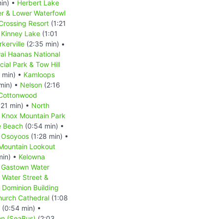
in) •
Herbert Lake
r & Lower Waterfowl
Crossing Resort
(1:21
•
Kinney Lake
(1:01
rkerville
(2:35 min) •
ai Haanas National
ial Park & Tow Hill
 min) •
Kamloops
min) •
Nelson
(2:16
Cottonwood
:21 min) •
North
•
Knox Mountain Park
 Beach
(0:54 min) •
•
Osoyoos
(1:28 min) •
 Mountain Lookout
min) •
Kelowna
•
Gastown Water
Water Street &
 Dominion Building
hurch Cathedral
(1:08
(0:54 min) •
on (SeaBus)
(2:03