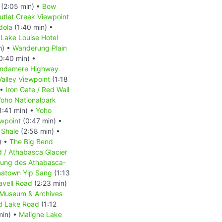
(2:05 min) •
Bow
utlet Creek Viewpoint
dola
(1:40 min) •
Lake Louise Hotel
n) •
Wanderung Plain
0:40 min) •
indamere Highway
alley Viewpoint
(1:18
 •
Iron Gate / Red Wall
Yoho Nationalpark
1:41 min) •
Yoho
ewpoint
(0:47 min) •
 Shale
(2:58 min) •
) •
The Big Bend
d / Athabasca Glacier
ckung des Athabasca-
natown Yip Sang
(1:13
avell Road
(2:23 min)
-Museum & Archives
d Lake Road
(1:12
min) •
Maligne Lake