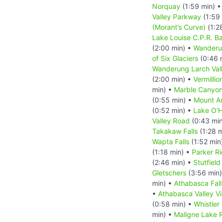
Norquay
(1:59 min) 
Valley Parkway
(1:59
(Morant’s Curve)
(1:2
Lake Louise C.P.R. B
(2:00 min) •
Wanderu
of Six Glaciers
(0:46 
Wanderung Larch Val
(2:00 min) •
Vermillio
min) •
Marble Canyo
(0:55 min) •
Mount A
(0:52 min) •
Lake O'
Valley Road
(0:43 mi
Takakaw Falls
(1:28 
Wapta Falls
(1:52 min
(1:18 min) •
Parker Ri
(2:46 min) •
Stutfield
Gletschers
(3:56 min
min) •
Athabasca Fall
•
Athabasca Valley V
(0:58 min) •
Whistler
min) •
Maligne Lake 