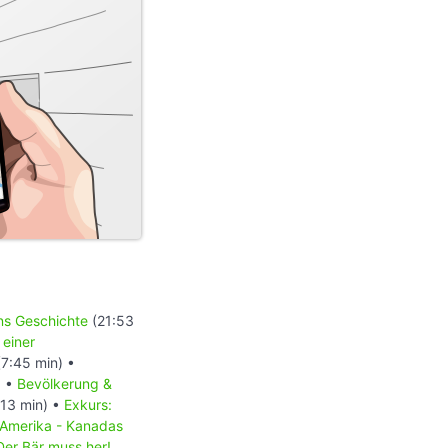
ons Geschichte
(21:53
 einer
7:45 min) •
) •
Bevölkerung &
13 min) •
Exkurs:
 Amerika - Kanadas
Der Bär muss her!