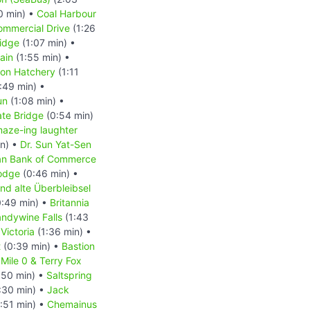
0 min) •
Coal Harbour
ommercial Drive
(1:26
idge
(1:07 min) •
ain
(1:55 min) •
mon Hatchery
(1:11
:49 min) •
un
(1:08 min) •
ate Bridge
(0:54 min)
aze-ing laughter
in) •
Dr. Sun Yat-Sen
an Bank of Commerce
odge
(0:46 min) •
nd alte Überbleibsel
:49 min) •
Britannia
andywine Falls
(1:43
•
Victoria
(1:36 min) •
t
(0:39 min) •
Bastion
 Mile 0 & Terry Fox
:50 min) •
Saltspring
:30 min) •
Jack
:51 min) •
Chemainus