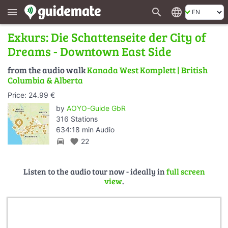
search
language
menu
Exkurs: Die Schattenseite der City of
Dreams - Downtown East Side
from the audio walk
Kanada West Komplett | British
Columbia & Alberta
Price: 24.99 €
by
AOYO-Guide GbR
316 Stations
634:18 min Audio
directions_car
favorite
22
Listen to the audio tour now - ideally in
full screen
view
.