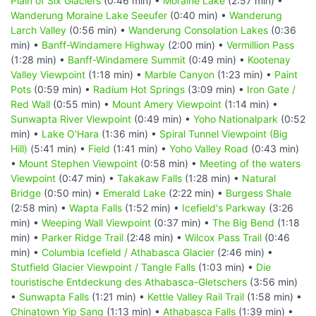
Plain of Six Glaciers
(0:46 min) •
Moraine Lake
(2:57 min) •
Wanderung Moraine Lake Seeufer
(0:40 min) •
Wanderung
Larch Valley
(0:56 min) •
Wanderung Consolation Lakes
(0:36
min) •
Banff-Windamere Highway
(2:00 min) •
Vermillion Pass
(1:28 min) •
Banff-Windamere Summit
(0:49 min) •
Kootenay
Valley Viewpoint
(1:18 min) •
Marble Canyon
(1:23 min) •
Paint
Pots
(0:59 min) •
Radium Hot Springs
(3:09 min) •
Iron Gate /
Red Wall
(0:55 min) •
Mount Amery Viewpoint
(1:14 min) •
Sunwapta River Viewpoint
(0:49 min) •
Yoho Nationalpark
(0:52
min) •
Lake O'Hara
(1:36 min) •
Spiral Tunnel Viewpoint (Big
Hill)
(5:41 min) •
Field
(1:41 min) •
Yoho Valley Road
(0:43 min)
•
Mount Stephen Viewpoint
(0:58 min) •
Meeting of the waters
Viewpoint
(0:47 min) •
Takakaw Falls
(1:28 min) •
Natural
Bridge
(0:50 min) •
Emerald Lake
(2:22 min) •
Burgess Shale
(2:58 min) •
Wapta Falls
(1:52 min) •
Icefield's Parkway
(3:26
min) •
Weeping Wall Viewpoint
(0:37 min) •
The Big Bend
(1:18
min) •
Parker Ridge Trail
(2:48 min) •
Wilcox Pass Trail
(0:46
min) •
Columbia Icefield / Athabasca Glacier
(2:46 min) •
Stutfield Glacier Viewpoint / Tangle Falls
(1:03 min) •
Die
touristische Entdeckung des Athabasca-Gletschers
(3:56 min)
•
Sunwapta Falls
(1:21 min) •
Kettle Valley Rail Trail
(1:58 min) •
Chinatown Yip Sang
(1:13 min) •
Athabasca Falls
(1:39 min) •