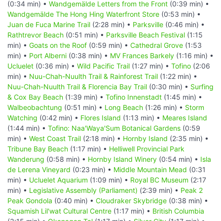
(0:34 min) •
Wandgemälde Letters from the Front
(0:39 min) •
Wandgemälde The Hong Hing Waterfront Store
(0:53 min) •
Juan de Fuca Marine Trail
(2:28 min) •
Parksville
(0:46 min) •
Rathtrevor Beach
(0:51 min) •
Parksville Beach Festival
(1:15
min) •
Goats on the Roof
(0:59 min) •
Cathedral Grove
(1:53
min) •
Port Alberni
(0:38 min) •
MV Frances Barkely
(1:16 min) •
Ucluelet
(0:36 min) •
Wild Pacific Trail
(1:27 min) •
Tofino
(2:06
min) •
Nuu-Chah-Nuulth Trail & Rainforest Trail
(1:22 min) •
Nuu-Chah-Nuulth Trail & Florencia Bay Trail
(0:30 min) •
Surfing
& Cox Bay Beach
(1:39 min) •
Tofino Innenstadt
(1:45 min) •
Walbeobachtung
(0:51 min) •
Long Beach
(1:26 min) •
Storm
Watching
(0:42 min) •
Flores Island
(1:13 min) •
Meares Island
(1:44 min) •
Tofino: Naa'Waya'Sum Botanical Gardens
(0:59
min) •
West Coast Trail
(2:18 min) •
Hornby Island
(2:35 min) •
Tribune Bay Beach
(1:17 min) •
Helliwell Provincial Park
Wanderung
(0:58 min) •
Hornby Island Winery
(0:54 min) •
Isla
de Lerena Vineyard
(0:23 min) •
Middle Mountain Mead
(0:31
min) •
Ucluelet Aquarium
(1:09 min) •
Royal BC Museum
(2:17
min) •
Legislative Assembly (Parliament)
(2:39 min) •
Peak 2
Peak Gondola
(0:40 min) •
Cloudraker Skybridge
(0:38 min) •
Squamish Lil'wat Cultural Centre
(1:17 min) •
British Columbia