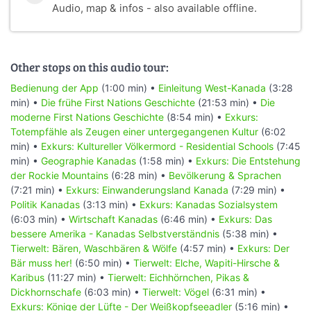
Audio, map & infos - also available offline.
Other stops on this audio tour:
Bedienung der App
(1:00 min) •
Einleitung West-Kanada
(3:28
min) •
Die frühe First Nations Geschichte
(21:53 min) •
Die
moderne First Nations Geschichte
(8:54 min) •
Exkurs:
Totempfähle als Zeugen einer untergegangenen Kultur
(6:02
min) •
Exkurs: Kultureller Völkermord - Residential Schools
(7:45
min) •
Geographie Kanadas
(1:58 min) •
Exkurs: Die Entstehung
der Rockie Mountains
(6:28 min) •
Bevölkerung & Sprachen
(7:21 min) •
Exkurs: Einwanderungsland Kanada
(7:29 min) •
Politik Kanadas
(3:13 min) •
Exkurs: Kanadas Sozialsystem
(6:03 min) •
Wirtschaft Kanadas
(6:46 min) •
Exkurs: Das
bessere Amerika - Kanadas Selbstverständnis
(5:38 min) •
Tierwelt: Bären, Waschbären & Wölfe
(4:57 min) •
Exkurs: Der
Bär muss her!
(6:50 min) •
Tierwelt: Elche, Wapiti-Hirsche &
Karibus
(11:27 min) •
Tierwelt: Eichhörnchen, Pikas &
Dickhornschafe
(6:03 min) •
Tierwelt: Vögel
(6:31 min) •
Exkurs: Könige der Lüfte - Der Weißkopfseeadler
(5:16 min) •