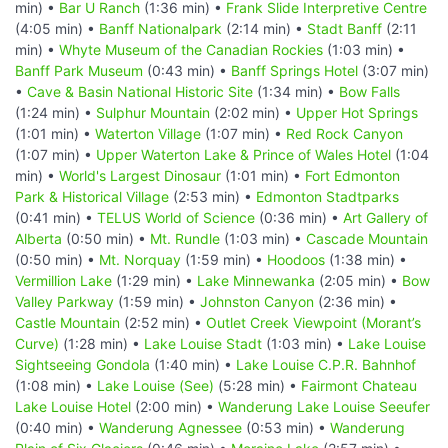
min) •
Bar U Ranch
(1:36 min) •
Frank Slide Interpretive Centre
(4:05 min) •
Banff Nationalpark
(2:14 min) •
Stadt Banff
(2:11
min) •
Whyte Museum of the Canadian Rockies
(1:03 min) •
Banff Park Museum
(0:43 min) •
Banff Springs Hotel
(3:07 min)
•
Cave & Basin National Historic Site
(1:34 min) •
Bow Falls
(1:24 min) •
Sulphur Mountain
(2:02 min) •
Upper Hot Springs
(1:01 min) •
Waterton Village
(1:07 min) •
Red Rock Canyon
(1:07 min) •
Upper Waterton Lake & Prince of Wales Hotel
(1:04
min) •
World's Largest Dinosaur
(1:01 min) •
Fort Edmonton
Park & Historical Village
(2:53 min) •
Edmonton Stadtparks
(0:41 min) •
TELUS World of Science
(0:36 min) •
Art Gallery of
Alberta
(0:50 min) •
Mt. Rundle
(1:03 min) •
Cascade Mountain
(0:50 min) •
Mt. Norquay
(1:59 min) •
Hoodoos
(1:38 min) •
Vermillion Lake
(1:29 min) •
Lake Minnewanka
(2:05 min) •
Bow
Valley Parkway
(1:59 min) •
Johnston Canyon
(2:36 min) •
Castle Mountain
(2:52 min) •
Outlet Creek Viewpoint (Morant’s
Curve)
(1:28 min) •
Lake Louise Stadt
(1:03 min) •
Lake Louise
Sightseeing Gondola
(1:40 min) •
Lake Louise C.P.R. Bahnhof
(1:08 min) •
Lake Louise (See)
(5:28 min) •
Fairmont Chateau
Lake Louise Hotel
(2:00 min) •
Wanderung Lake Louise Seeufer
(0:40 min) •
Wanderung Agnessee
(0:53 min) •
Wanderung