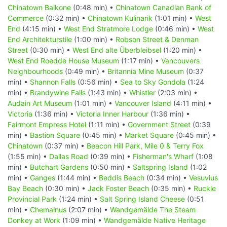
Chinatown Balkone
(0:48 min) •
Chinatown Canadian Bank of
Commerce
(0:32 min) •
Chinatown Kulinarik
(1:01 min) •
West
End
(4:15 min) •
West End Stratmore Lodge
(0:46 min) •
West
End Architekturstile
(1:00 min) •
Robson Street & Denman
Street
(0:30 min) •
West End alte Überbleibsel
(1:20 min) •
West End Roedde House Museum
(1:17 min) •
Vancouvers
Neighbourhoods
(0:49 min) •
Britannia Mine Museum
(0:37
min) •
Shannon Falls
(0:56 min) •
Sea to Sky Gondola
(1:24
min) •
Brandywine Falls
(1:43 min) •
Whistler
(2:03 min) •
Audain Art Museum
(1:01 min) •
Vancouver Island
(4:11 min) •
Victoria
(1:36 min) •
Victoria Inner Harbour
(1:36 min) •
Fairmont Empress Hotel
(1:11 min) •
Government Street
(0:39
min) •
Bastion Square
(0:45 min) •
Market Square
(0:45 min) •
Chinatown
(0:37 min) •
Beacon Hill Park, Mile 0 & Terry Fox
(1:55 min) •
Dallas Road
(0:39 min) •
Fisherman's Wharf
(1:08
min) •
Butchart Gardens
(0:50 min) •
Saltspring Island
(1:02
min) •
Ganges
(1:44 min) •
Beddis Beach
(0:34 min) •
Vesuvius
Bay Beach
(0:30 min) •
Jack Foster Beach
(0:35 min) •
Ruckle
Provincial Park
(1:24 min) •
Salt Spring Island Cheese
(0:51
min) •
Chemainus
(2:07 min) •
Wandgemälde The Steam
Donkey at Work
(1:09 min) •
Wandgemälde Native Heritage