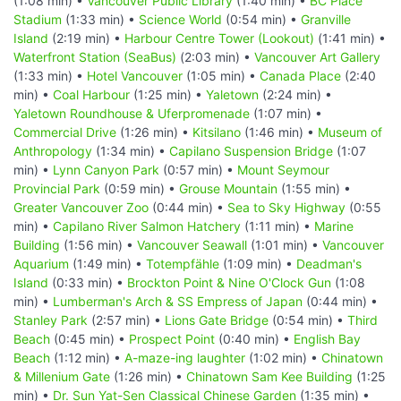
(1:08 min) •
Vancouver Public Library
(1:40 min) •
BC Place
Stadium
(1:33 min) •
Science World
(0:54 min) •
Granville
Island
(2:19 min) •
Harbour Centre Tower (Lookout)
(1:41 min) •
Waterfront Station (SeaBus)
(2:03 min) •
Vancouver Art Gallery
(1:33 min) •
Hotel Vancouver
(1:05 min) •
Canada Place
(2:40
min) •
Coal Harbour
(1:25 min) •
Yaletown
(2:24 min) •
Yaletown Roundhouse & Uferpromenade
(1:07 min) •
Commercial Drive
(1:26 min) •
Kitsilano
(1:46 min) •
Museum of
Anthropology
(1:34 min) •
Capilano Suspension Bridge
(1:07
min) •
Lynn Canyon Park
(0:57 min) •
Mount Seymour
Provincial Park
(0:59 min) •
Grouse Mountain
(1:55 min) •
Greater Vancouver Zoo
(0:44 min) •
Sea to Sky Highway
(0:55
min) •
Capilano River Salmon Hatchery
(1:11 min) •
Marine
Building
(1:56 min) •
Vancouver Seawall
(1:01 min) •
Vancouver
Aquarium
(1:49 min) •
Totempfähle
(1:09 min) •
Deadman's
Island
(0:33 min) •
Brockton Point & Nine O'Clock Gun
(1:08
min) •
Lumberman's Arch & SS Empress of Japan
(0:44 min) •
Stanley Park
(2:57 min) •
Lions Gate Bridge
(0:54 min) •
Third
Beach
(0:45 min) •
Prospect Point
(0:40 min) •
English Bay
Beach
(1:12 min) •
A-maze-ing laughter
(1:02 min) •
Chinatown
& Millenium Gate
(1:26 min) •
Chinatown Sam Kee Building
(1:25
min) •
Dr. Sun Yat-Sen Classical Chinese Garden
(1:35 min) •