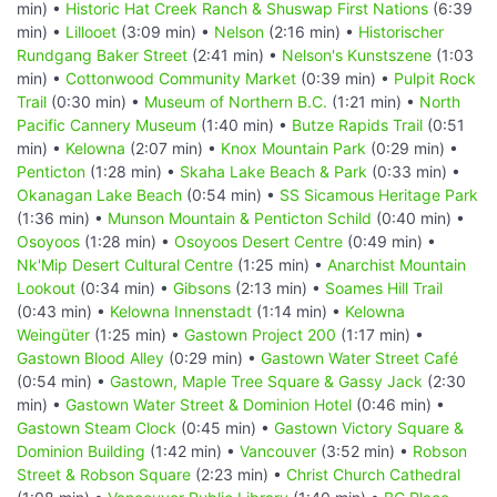
min) •
Historic Hat Creek Ranch & Shuswap First Nations
(6:39
min) •
Lillooet
(3:09 min) •
Nelson
(2:16 min) •
Historischer
Rundgang Baker Street
(2:41 min) •
Nelson's Kunstszene
(1:03
min) •
Cottonwood Community Market
(0:39 min) •
Pulpit Rock
Trail
(0:30 min) •
Museum of Northern B.C.
(1:21 min) •
North
Pacific Cannery Museum
(1:40 min) •
Butze Rapids Trail
(0:51
min) •
Kelowna
(2:07 min) •
Knox Mountain Park
(0:29 min) •
Penticton
(1:28 min) •
Skaha Lake Beach & Park
(0:33 min) •
Okanagan Lake Beach
(0:54 min) •
SS Sicamous Heritage Park
(1:36 min) •
Munson Mountain & Penticton Schild
(0:40 min) •
Osoyoos
(1:28 min) •
Osoyoos Desert Centre
(0:49 min) •
Nk'Mip Desert Cultural Centre
(1:25 min) •
Anarchist Mountain
Lookout
(0:34 min) •
Gibsons
(2:13 min) •
Soames Hill Trail
(0:43 min) •
Kelowna Innenstadt
(1:14 min) •
Kelowna
Weingüter
(1:25 min) •
Gastown Project 200
(1:17 min) •
Gastown Blood Alley
(0:29 min) •
Gastown Water Street Café
(0:54 min) •
Gastown, Maple Tree Square & Gassy Jack
(2:30
min) •
Gastown Water Street & Dominion Hotel
(0:46 min) •
Gastown Steam Clock
(0:45 min) •
Gastown Victory Square &
Dominion Building
(1:42 min) •
Vancouver
(3:52 min) •
Robson
Street & Robson Square
(2:23 min) •
Christ Church Cathedral