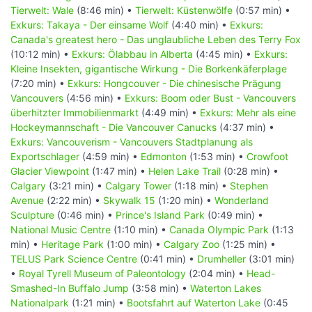
Tierwelt: Wale
(8:46 min) •
Tierwelt: Küstenwölfe
(0:57 min) •
Exkurs: Takaya - Der einsame Wolf
(4:40 min) •
Exkurs:
Canada's greatest hero - Das unglaubliche Leben des Terry Fox
(10:12 min) •
Exkurs: Ölabbau in Alberta
(4:45 min) •
Exkurs:
Kleine Insekten, gigantische Wirkung - Die Borkenkäferplage
(7:20 min) •
Exkurs: Hongcouver - Die chinesische Prägung
Vancouvers
(4:56 min) •
Exkurs: Boom oder Bust - Vancouvers
überhitzter Immobilienmarkt
(4:49 min) •
Exkurs: Mehr als eine
Hockeymannschaft - Die Vancouver Canucks
(4:37 min) •
Exkurs: Vancouverism - Vancouvers Stadtplanung als
Exportschlager
(4:59 min) •
Edmonton
(1:53 min) •
Crowfoot
Glacier Viewpoint
(1:47 min) •
Helen Lake Trail
(0:28 min) •
Calgary
(3:21 min) •
Calgary Tower
(1:18 min) •
Stephen
Avenue
(2:22 min) •
Skywalk 15
(1:20 min) •
Wonderland
Sculpture
(0:46 min) •
Prince's Island Park
(0:49 min) •
National Music Centre
(1:10 min) •
Canada Olympic Park
(1:13
min) •
Heritage Park
(1:00 min) •
Calgary Zoo
(1:25 min) •
TELUS Park Science Centre
(0:41 min) •
Drumheller
(3:01 min)
•
Royal Tyrell Museum of Paleontology
(2:04 min) •
Head-
Smashed-In Buffalo Jump
(3:58 min) •
Waterton Lakes
Nationalpark
(1:21 min) •
Bootsfahrt auf Waterton Lake
(0:45