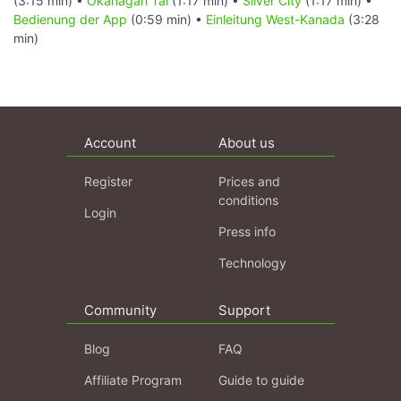
(3:15 min) •
Okanagan Tal
(1:17 min) •
Silver City
(1:17 min) •
Bedienung der App
(0:59 min) •
Einleitung West-Kanada
(3:28
min)
Account
About us
Register
Prices and
conditions
Login
Press info
Technology
Community
Support
Blog
FAQ
Affiliate Program
Guide to guide