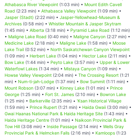
Athabasca River Viewpoint
(1:03 min) •
Mount Edith Cavell
Road
(2:23 min) •
Athabasca Valley Viewpoint
(1:09 min) •
Jasper (Stadt)
(2:22 min) •
Jasper-Yellowhead-Museum &
Archives
(0:58 min) •
Whistler Mountain & Jasper Skytram
(1:45 min) •
Alberta
(3:18 min) •
Pyramid Lake Road
(1:12 min)
•
Maligne Lake Road
(0:40 min) •
Maligne Canyon
(2:27 min) •
Medicine Lake
(2:18 min) •
Maligne Lake
(1:58 min) •
Moose
Lake Trail
(0:52 min) •
North Saskatchewan Canyon Viewpoint
(1:09 min) •
Herbert Lake
(1:04 min) •
Hector Lake
(2:11 min) •
Bow Lake
(1:44 min) •
Peyto Lake
(3:57 min) •
Upper & Lower
Waterfowl Lakes
(1:34 min) •
Mistaya Canyon
(1:09 min) •
Howse Valley Viewpoint
(2:04 min) •
The Crossing Resort
(1:21
min) •
Num-ti-jah-Lodge
(1:37 min) •
Bow Summit
(1:11 min) •
Mount Robson
(3:07 min) •
Kinney Lake
(1:01 min) •
Prince
George
(1:25 min) •
Fort St. James
(2:10 min) •
Bowron Lake
(1:25 min) •
Barkerville
(2:35 min) •
'Ksan Historical Village
(1:59 min) •
Prince Rupert
(1:21 min) •
Haida Gwaii
(3:00 min) •
Gwai Haanas National Park & Haida Heritage Site
(1:43 min) •
Haida Heritage Centre
(1:01 min) •
Naikoon Provincial Park &
Tow Hill
(3:08 min) •
Inside Passage
(2:14 min) •
Wells Gray
Provincial Park & Helmcken Falls
(2:16 min) •
Kamloops
(1:23