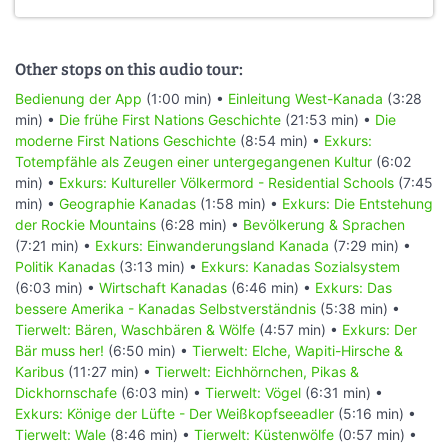
Other stops on this audio tour:
Bedienung der App
(1:00 min) •
Einleitung West-Kanada
(3:28
min) •
Die frühe First Nations Geschichte
(21:53 min) •
Die
moderne First Nations Geschichte
(8:54 min) •
Exkurs:
Totempfähle als Zeugen einer untergegangenen Kultur
(6:02
min) •
Exkurs: Kultureller Völkermord - Residential Schools
(7:45
min) •
Geographie Kanadas
(1:58 min) •
Exkurs: Die Entstehung
der Rockie Mountains
(6:28 min) •
Bevölkerung & Sprachen
(7:21 min) •
Exkurs: Einwanderungsland Kanada
(7:29 min) •
Politik Kanadas
(3:13 min) •
Exkurs: Kanadas Sozialsystem
(6:03 min) •
Wirtschaft Kanadas
(6:46 min) •
Exkurs: Das
bessere Amerika - Kanadas Selbstverständnis
(5:38 min) •
Tierwelt: Bären, Waschbären & Wölfe
(4:57 min) •
Exkurs: Der
Bär muss her!
(6:50 min) •
Tierwelt: Elche, Wapiti-Hirsche &
Karibus
(11:27 min) •
Tierwelt: Eichhörnchen, Pikas &
Dickhornschafe
(6:03 min) •
Tierwelt: Vögel
(6:31 min) •
Exkurs: Könige der Lüfte - Der Weißkopfseeadler
(5:16 min) •
Tierwelt: Wale
(8:46 min) •
Tierwelt: Küstenwölfe
(0:57 min) •