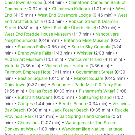
Chinatown Balkone
(0:48 min) •
Chinatown Canadian Bank of
Commerce
(0:32 min) •
Chinatown Kulinarik
(1:01 min) •
West
End
(4:15 min) •
West End Stratmore Lodge
(0:46 min) •
West
End Architekturstile
(1:00 min) •
Robson Street & Denman
Street
(0:30 min) •
West End alte Überbleibsel
(1:20 min) •
West End Roedde House Museum
(1:17 min) •
Vancouvers
Neighbourhoods
(0:49 min) •
Britannia Mine Museum
(0:37
min) •
Shannon Falls
(0:56 min) •
Sea to Sky Gondola
(1:24
min) •
Brandywine Falls
(1:43 min) •
Whistler
(2:03 min) •
Audain Art Museum
(1:01 min) •
Vancouver Island
(4:11 min) •
Victoria
(1:36 min) •
Victoria Inner Harbour
(1:36 min) •
Fairmont Empress Hotel
(1:11 min) •
Government Street
(0:39
min) •
Bastion Square
(0:45 min) •
Market Square
(0:45 min) •
Chinatown
(0:37 min) •
Beacon Hill Park, Mile 0 & Terry Fox
(1:55 min) •
Dallas Road
(0:39 min) •
Fisherman's Wharf
(1:08
min) •
Butchart Gardens
(0:50 min) •
Saltspring Island
(1:02
min) •
Ganges
(1:44 min) •
Beddis Beach
(0:34 min) •
Vesuvius
Bay Beach
(0:30 min) •
Jack Foster Beach
(0:35 min) •
Ruckle
Provincial Park
(1:24 min) •
Salt Spring Island Cheese
(0:51
min) •
Chemainus
(2:07 min) •
Wandgemälde The Steam
Donkey at Work
(1:09 min) •
Wandgemälde Native Heritage