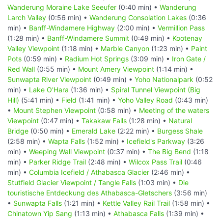
Wanderung Moraine Lake Seeufer
(0:40 min) •
Wanderung
Larch Valley
(0:56 min) •
Wanderung Consolation Lakes
(0:36
min) •
Banff-Windamere Highway
(2:00 min) •
Vermillion Pass
(1:28 min) •
Banff-Windamere Summit
(0:49 min) •
Kootenay
Valley Viewpoint
(1:18 min) •
Marble Canyon
(1:23 min) •
Paint
Pots
(0:59 min) •
Radium Hot Springs
(3:09 min) •
Iron Gate /
Red Wall
(0:55 min) •
Mount Amery Viewpoint
(1:14 min) •
Sunwapta River Viewpoint
(0:49 min) •
Yoho Nationalpark
(0:52
min) •
Lake O'Hara
(1:36 min) •
Spiral Tunnel Viewpoint (Big
Hill)
(5:41 min) •
Field
(1:41 min) •
Yoho Valley Road
(0:43 min)
•
Mount Stephen Viewpoint
(0:58 min) •
Meeting of the waters
Viewpoint
(0:47 min) •
Takakaw Falls
(1:28 min) •
Natural
Bridge
(0:50 min) •
Emerald Lake
(2:22 min) •
Burgess Shale
(2:58 min) •
Wapta Falls
(1:52 min) •
Icefield's Parkway
(3:26
min) •
Weeping Wall Viewpoint
(0:37 min) •
The Big Bend
(1:18
min) •
Parker Ridge Trail
(2:48 min) •
Wilcox Pass Trail
(0:46
min) •
Columbia Icefield / Athabasca Glacier
(2:46 min) •
Stutfield Glacier Viewpoint / Tangle Falls
(1:03 min) •
Die
touristische Entdeckung des Athabasca-Gletschers
(3:56 min)
•
Sunwapta Falls
(1:21 min) •
Kettle Valley Rail Trail
(1:58 min) •
Chinatown Yip Sang
(1:13 min) •
Athabasca Falls
(1:39 min) •