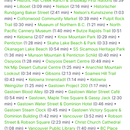
min) •
Historic Hat Creek Ranch & Shuswap First Nations
(6:39
min) •
Lillooet
(3:09 min) •
Nelson
(2:16 min) •
Historischer
Rundgang Baker Street
(2:41 min) •
Nelson's Kunstszene
(1:03
min) •
Cottonwood Community Market
(0:39 min) •
Pulpit Rock
Trail
(0:30 min) •
Museum of Northern B.C.
(1:21 min) •
North
Pacific Cannery Museum
(1:40 min) •
Butze Rapids Trail
(0:51
min) •
Kelowna
(2:07 min) •
Knox Mountain Park
(0:29 min) •
Penticton
(1:28 min) •
Skaha Lake Beach & Park
(0:33 min) •
Okanagan Lake Beach
(0:54 min) •
SS Sicamous Heritage Park
(1:36 min) •
Munson Mountain & Penticton Schild
(0:40 min) •
Osoyoos
(1:28 min) •
Osoyoos Desert Centre
(0:49 min) •
Nk'Mip Desert Cultural Centre
(1:25 min) •
Anarchist Mountain
Lookout
(0:34 min) •
Gibsons
(2:13 min) •
Soames Hill Trail
(0:43 min) •
Kelowna Innenstadt
(1:14 min) •
Kelowna
Weingüter
(1:25 min) •
Gastown Project 200
(1:17 min) •
Gastown Blood Alley
(0:29 min) •
Gastown Water Street Café
(0:54 min) •
Gastown, Maple Tree Square & Gassy Jack
(2:30
min) •
Gastown Water Street & Dominion Hotel
(0:46 min) •
Gastown Steam Clock
(0:45 min) •
Gastown Victory Square &
Dominion Building
(1:42 min) •
Vancouver
(3:52 min) •
Robson
Street & Robson Square
(2:23 min) •
Christ Church Cathedral
(1:08 min) •
Vancouver Public Library
(1:40 min) •
BC Place