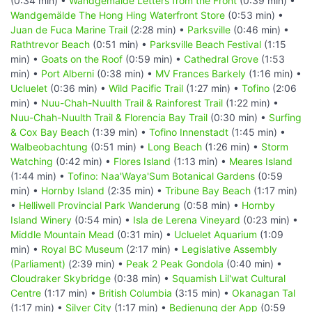
(0:34 min) •
Wandgemälde Letters from the Front
(0:39 min) •
Wandgemälde The Hong Hing Waterfront Store
(0:53 min) •
Juan de Fuca Marine Trail
(2:28 min) •
Parksville
(0:46 min) •
Rathtrevor Beach
(0:51 min) •
Parksville Beach Festival
(1:15
min) •
Goats on the Roof
(0:59 min) •
Cathedral Grove
(1:53
min) •
Port Alberni
(0:38 min) •
MV Frances Barkely
(1:16 min) •
Ucluelet
(0:36 min) •
Wild Pacific Trail
(1:27 min) •
Tofino
(2:06
min) •
Nuu-Chah-Nuulth Trail & Rainforest Trail
(1:22 min) •
Nuu-Chah-Nuulth Trail & Florencia Bay Trail
(0:30 min) •
Surfing
& Cox Bay Beach
(1:39 min) •
Tofino Innenstadt
(1:45 min) •
Walbeobachtung
(0:51 min) •
Long Beach
(1:26 min) •
Storm
Watching
(0:42 min) •
Flores Island
(1:13 min) •
Meares Island
(1:44 min) •
Tofino: Naa'Waya'Sum Botanical Gardens
(0:59
min) •
Hornby Island
(2:35 min) •
Tribune Bay Beach
(1:17 min)
•
Helliwell Provincial Park Wanderung
(0:58 min) •
Hornby
Island Winery
(0:54 min) •
Isla de Lerena Vineyard
(0:23 min) •
Middle Mountain Mead
(0:31 min) •
Ucluelet Aquarium
(1:09
min) •
Royal BC Museum
(2:17 min) •
Legislative Assembly
(Parliament)
(2:39 min) •
Peak 2 Peak Gondola
(0:40 min) •
Cloudraker Skybridge
(0:38 min) •
Squamish Lil'wat Cultural
Centre
(1:17 min) •
British Columbia
(3:15 min) •
Okanagan Tal
(1:17 min) •
Silver City
(1:17 min) •
Bedienung der App
(0:59