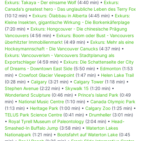
Exkurs: Takaya - Der einsame Wolf
(4:40 min) •
Exkurs:
Canada's greatest hero - Das unglaubliche Leben des Terry Fox
(10:12 min) •
Exkurs: Ölabbau in Alberta
(4:45 min) •
Exkurs:
Kleine Insekten, gigantische Wirkung - Die Borkenkäferplage
(7:20 min) •
Exkurs: Hongcouver - Die chinesische Prägung
Vancouvers
(4:56 min) •
Exkurs: Boom oder Bust - Vancouvers
überhitzter Immobilienmarkt
(4:49 min) •
Exkurs: Mehr als eine
Hockeymannschaft - Die Vancouver Canucks
(4:37 min) •
Exkurs: Vancouverism - Vancouvers Stadtplanung als
Exportschlager
(4:59 min) •
Exkurs: Die Schattenseite der City
of Dreams - Downtown East Side
(5:50 min) •
Edmonton
(1:53
min) •
Crowfoot Glacier Viewpoint
(1:47 min) •
Helen Lake Trail
(0:28 min) •
Calgary
(3:21 min) •
Calgary Tower
(1:18 min) •
Stephen Avenue
(2:22 min) •
Skywalk 15
(1:20 min) •
Wonderland Sculpture
(0:46 min) •
Prince's Island Park
(0:49
min) •
National Music Centre
(1:10 min) •
Canada Olympic Park
(1:13 min) •
Heritage Park
(1:00 min) •
Calgary Zoo
(1:25 min) •
TELUS Park Science Centre
(0:41 min) •
Drumheller
(3:01 min)
•
Royal Tyrell Museum of Paleontology
(2:04 min) •
Head-
Smashed-In Buffalo Jump
(3:58 min) •
Waterton Lakes
Nationalpark
(1:21 min) •
Bootsfahrt auf Waterton Lake
(0:45