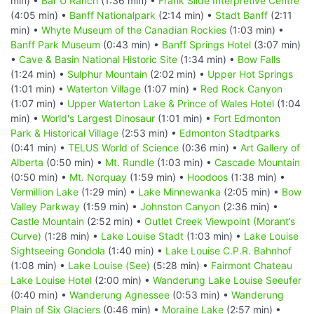
min) •
Bar U Ranch
(1:36 min) •
Frank Slide Interpretive Centre
(4:05 min) •
Banff Nationalpark
(2:14 min) •
Stadt Banff
(2:11
min) •
Whyte Museum of the Canadian Rockies
(1:03 min) •
Banff Park Museum
(0:43 min) •
Banff Springs Hotel
(3:07 min)
•
Cave & Basin National Historic Site
(1:34 min) •
Bow Falls
(1:24 min) •
Sulphur Mountain
(2:02 min) •
Upper Hot Springs
(1:01 min) •
Waterton Village
(1:07 min) •
Red Rock Canyon
(1:07 min) •
Upper Waterton Lake & Prince of Wales Hotel
(1:04
min) •
World's Largest Dinosaur
(1:01 min) •
Fort Edmonton
Park & Historical Village
(2:53 min) •
Edmonton Stadtparks
(0:41 min) •
TELUS World of Science
(0:36 min) •
Art Gallery of
Alberta
(0:50 min) •
Mt. Rundle
(1:03 min) •
Cascade Mountain
(0:50 min) •
Mt. Norquay
(1:59 min) •
Hoodoos
(1:38 min) •
Vermillion Lake
(1:29 min) •
Lake Minnewanka
(2:05 min) •
Bow
Valley Parkway
(1:59 min) •
Johnston Canyon
(2:36 min) •
Castle Mountain
(2:52 min) •
Outlet Creek Viewpoint (Morant’s
Curve)
(1:28 min) •
Lake Louise Stadt
(1:03 min) •
Lake Louise
Sightseeing Gondola
(1:40 min) •
Lake Louise C.P.R. Bahnhof
(1:08 min) •
Lake Louise (See)
(5:28 min) •
Fairmont Chateau
Lake Louise Hotel
(2:00 min) •
Wanderung Lake Louise Seeufer
(0:40 min) •
Wanderung Agnessee
(0:53 min) •
Wanderung
Plain of Six Glaciers
(0:46 min) •
Moraine Lake
(2:57 min) •