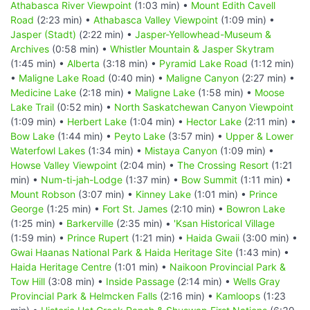
Athabasca River Viewpoint
(1:03 min) •
Mount Edith Cavell
Road
(2:23 min) •
Athabasca Valley Viewpoint
(1:09 min) •
Jasper (Stadt)
(2:22 min) •
Jasper-Yellowhead-Museum &
Archives
(0:58 min) •
Whistler Mountain & Jasper Skytram
(1:45 min) •
Alberta
(3:18 min) •
Pyramid Lake Road
(1:12 min)
•
Maligne Lake Road
(0:40 min) •
Maligne Canyon
(2:27 min) •
Medicine Lake
(2:18 min) •
Maligne Lake
(1:58 min) •
Moose
Lake Trail
(0:52 min) •
North Saskatchewan Canyon Viewpoint
(1:09 min) •
Herbert Lake
(1:04 min) •
Hector Lake
(2:11 min) •
Bow Lake
(1:44 min) •
Peyto Lake
(3:57 min) •
Upper & Lower
Waterfowl Lakes
(1:34 min) •
Mistaya Canyon
(1:09 min) •
Howse Valley Viewpoint
(2:04 min) •
The Crossing Resort
(1:21
min) •
Num-ti-jah-Lodge
(1:37 min) •
Bow Summit
(1:11 min) •
Mount Robson
(3:07 min) •
Kinney Lake
(1:01 min) •
Prince
George
(1:25 min) •
Fort St. James
(2:10 min) •
Bowron Lake
(1:25 min) •
Barkerville
(2:35 min) •
'Ksan Historical Village
(1:59 min) •
Prince Rupert
(1:21 min) •
Haida Gwaii
(3:00 min) •
Gwai Haanas National Park & Haida Heritage Site
(1:43 min) •
Haida Heritage Centre
(1:01 min) •
Naikoon Provincial Park &
Tow Hill
(3:08 min) •
Inside Passage
(2:14 min) •
Wells Gray
Provincial Park & Helmcken Falls
(2:16 min) •
Kamloops
(1:23