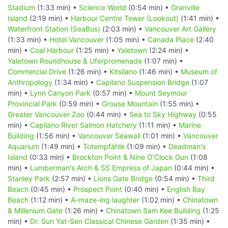
Stadium
(1:33 min) •
Science World
(0:54 min) •
Granville
Island
(2:19 min) •
Harbour Centre Tower (Lookout)
(1:41 min) •
Waterfront Station (SeaBus)
(2:03 min) •
Vancouver Art Gallery
(1:33 min) •
Hotel Vancouver
(1:05 min) •
Canada Place
(2:40
min) •
Coal Harbour
(1:25 min) •
Yaletown
(2:24 min) •
Yaletown Roundhouse & Uferpromenade
(1:07 min) •
Commercial Drive
(1:26 min) •
Kitsilano
(1:46 min) •
Museum of
Anthropology
(1:34 min) •
Capilano Suspension Bridge
(1:07
min) •
Lynn Canyon Park
(0:57 min) •
Mount Seymour
Provincial Park
(0:59 min) •
Grouse Mountain
(1:55 min) •
Greater Vancouver Zoo
(0:44 min) •
Sea to Sky Highway
(0:55
min) •
Capilano River Salmon Hatchery
(1:11 min) •
Marine
Building
(1:56 min) •
Vancouver Seawall
(1:01 min) •
Vancouver
Aquarium
(1:49 min) •
Totempfähle
(1:09 min) •
Deadman's
Island
(0:33 min) •
Brockton Point & Nine O'Clock Gun
(1:08
min) •
Lumberman's Arch & SS Empress of Japan
(0:44 min) •
Stanley Park
(2:57 min) •
Lions Gate Bridge
(0:54 min) •
Third
Beach
(0:45 min) •
Prospect Point
(0:40 min) •
English Bay
Beach
(1:12 min) •
A-maze-ing laughter
(1:02 min) •
Chinatown
& Millenium Gate
(1:26 min) •
Chinatown Sam Kee Building
(1:25
min) •
Dr. Sun Yat-Sen Classical Chinese Garden
(1:35 min) •