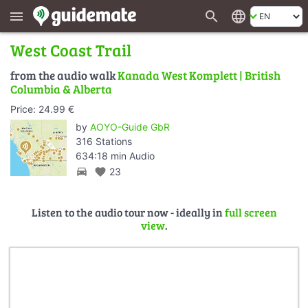
search
language
menu
West Coast Trail
from the audio walk
Kanada West Komplett | British
Columbia & Alberta
Price: 24.99 €
by
AOYO-Guide GbR
316 Stations
634:18 min Audio
directions_car
favorite
23
Listen to the audio tour now - ideally in
full screen
view
.