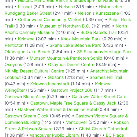
min) •
Historic Hat Creek Ranch & Shuswap First Nations
(6:39
min) •
Lillooet
(3:09 min) •
Nelson
(2:16 min) •
Historischer
Rundgang Baker Street
(2:41 min) •
Nelson's Kunstszene
(1:03
min) •
Cottonwood Community Market
(0:39 min) •
Pulpit Rock
Trail
(0:30 min) •
Museum of Northern B.C.
(1:21 min) •
North
Pacific Cannery Museum
(1:40 min) •
Butze Rapids Trail
(0:51
min) •
Kelowna
(2:07 min) •
Knox Mountain Park
(0:29 min) •
Penticton
(1:28 min) •
Skaha Lake Beach & Park
(0:33 min) •
Okanagan Lake Beach
(0:54 min) •
SS Sicamous Heritage Park
(1:36 min) •
Munson Mountain & Penticton Schild
(0:40 min) •
Osoyoos
(1:28 min) •
Osoyoos Desert Centre
(0:49 min) •
Nk'Mip Desert Cultural Centre
(1:25 min) •
Anarchist Mountain
Lookout
(0:34 min) •
Gibsons
(2:13 min) •
Soames Hill Trail
(0:43 min) •
Kelowna Innenstadt
(1:14 min) •
Kelowna
Weingüter
(1:25 min) •
Gastown Project 200
(1:17 min) •
Gastown Blood Alley
(0:29 min) •
Gastown Water Street Café
(0:54 min) •
Gastown, Maple Tree Square & Gassy Jack
(2:30
min) •
Gastown Water Street & Dominion Hotel
(0:46 min) •
Gastown Steam Clock
(0:45 min) •
Gastown Victory Square &
Dominion Building
(1:42 min) •
Vancouver
(3:52 min) •
Robson
Street & Robson Square
(2:23 min) •
Christ Church Cathedral
(1:08 min) •
Vancouver Public Library
(1:40 min) •
BC Place