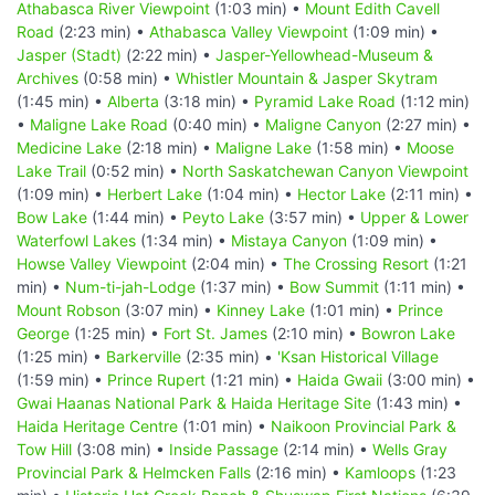
Athabasca River Viewpoint
(1:03 min) •
Mount Edith Cavell
Road
(2:23 min) •
Athabasca Valley Viewpoint
(1:09 min) •
Jasper (Stadt)
(2:22 min) •
Jasper-Yellowhead-Museum &
Archives
(0:58 min) •
Whistler Mountain & Jasper Skytram
(1:45 min) •
Alberta
(3:18 min) •
Pyramid Lake Road
(1:12 min)
•
Maligne Lake Road
(0:40 min) •
Maligne Canyon
(2:27 min) •
Medicine Lake
(2:18 min) •
Maligne Lake
(1:58 min) •
Moose
Lake Trail
(0:52 min) •
North Saskatchewan Canyon Viewpoint
(1:09 min) •
Herbert Lake
(1:04 min) •
Hector Lake
(2:11 min) •
Bow Lake
(1:44 min) •
Peyto Lake
(3:57 min) •
Upper & Lower
Waterfowl Lakes
(1:34 min) •
Mistaya Canyon
(1:09 min) •
Howse Valley Viewpoint
(2:04 min) •
The Crossing Resort
(1:21
min) •
Num-ti-jah-Lodge
(1:37 min) •
Bow Summit
(1:11 min) •
Mount Robson
(3:07 min) •
Kinney Lake
(1:01 min) •
Prince
George
(1:25 min) •
Fort St. James
(2:10 min) •
Bowron Lake
(1:25 min) •
Barkerville
(2:35 min) •
'Ksan Historical Village
(1:59 min) •
Prince Rupert
(1:21 min) •
Haida Gwaii
(3:00 min) •
Gwai Haanas National Park & Haida Heritage Site
(1:43 min) •
Haida Heritage Centre
(1:01 min) •
Naikoon Provincial Park &
Tow Hill
(3:08 min) •
Inside Passage
(2:14 min) •
Wells Gray
Provincial Park & Helmcken Falls
(2:16 min) •
Kamloops
(1:23