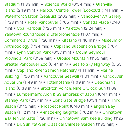
Stadium
(1:33 min) •
Science World
(0:54 min) •
Granville
Island
(2:19 min) •
Harbour Centre Tower (Lookout)
(1:41 min) •
Waterfront Station (SeaBus)
(2:03 min) •
Vancouver Art Gallery
(1:33 min) •
Hotel Vancouver
(1:05 min) •
Canada Place
(2:40
min) •
Coal Harbour
(1:25 min) •
Yaletown
(2:24 min) •
Yaletown Roundhouse & Uferpromenade
(1:07 min) •
Commercial Drive
(1:26 min) •
Kitsilano
(1:46 min) •
Museum of
Anthropology
(1:34 min) •
Capilano Suspension Bridge
(1:07
min) •
Lynn Canyon Park
(0:57 min) •
Mount Seymour
Provincial Park
(0:59 min) •
Grouse Mountain
(1:55 min) •
Greater Vancouver Zoo
(0:44 min) •
Sea to Sky Highway
(0:55
min) •
Capilano River Salmon Hatchery
(1:11 min) •
Marine
Building
(1:56 min) •
Vancouver Seawall
(1:01 min) •
Vancouver
Aquarium
(1:49 min) •
Totempfähle
(1:09 min) •
Deadman's
Island
(0:33 min) •
Brockton Point & Nine O'Clock Gun
(1:08
min) •
Lumberman's Arch & SS Empress of Japan
(0:44 min) •
Stanley Park
(2:57 min) •
Lions Gate Bridge
(0:54 min) •
Third
Beach
(0:45 min) •
Prospect Point
(0:40 min) •
English Bay
Beach
(1:12 min) •
A-maze-ing laughter
(1:02 min) •
Chinatown
& Millenium Gate
(1:26 min) •
Chinatown Sam Kee Building
(1:25
min) •
Dr. Sun Yat-Sen Classical Chinese Garden
(1:35 min) •