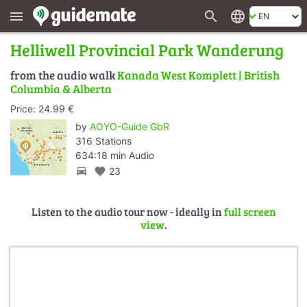
search
language
menu
Helliwell Provincial Park Wanderung
from the audio walk
Kanada West Komplett | British
Columbia & Alberta
Price: 24.99 €
by
AOYO-Guide GbR
316 Stations
634:18 min Audio
directions_car
favorite
23
Listen to the audio tour now - ideally in
full screen
view
.