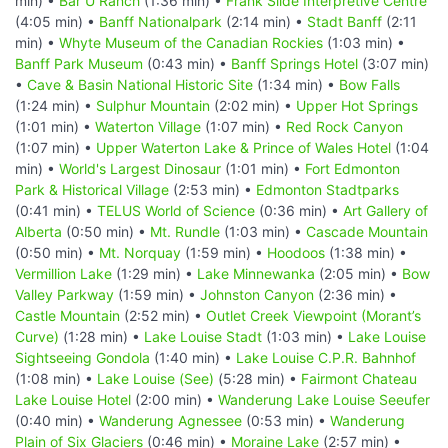
min) •
Bar U Ranch
(1:36 min) •
Frank Slide Interpretive Centre
(4:05 min) •
Banff Nationalpark
(2:14 min) •
Stadt Banff
(2:11
min) •
Whyte Museum of the Canadian Rockies
(1:03 min) •
Banff Park Museum
(0:43 min) •
Banff Springs Hotel
(3:07 min)
•
Cave & Basin National Historic Site
(1:34 min) •
Bow Falls
(1:24 min) •
Sulphur Mountain
(2:02 min) •
Upper Hot Springs
(1:01 min) •
Waterton Village
(1:07 min) •
Red Rock Canyon
(1:07 min) •
Upper Waterton Lake & Prince of Wales Hotel
(1:04
min) •
World's Largest Dinosaur
(1:01 min) •
Fort Edmonton
Park & Historical Village
(2:53 min) •
Edmonton Stadtparks
(0:41 min) •
TELUS World of Science
(0:36 min) •
Art Gallery of
Alberta
(0:50 min) •
Mt. Rundle
(1:03 min) •
Cascade Mountain
(0:50 min) •
Mt. Norquay
(1:59 min) •
Hoodoos
(1:38 min) •
Vermillion Lake
(1:29 min) •
Lake Minnewanka
(2:05 min) •
Bow
Valley Parkway
(1:59 min) •
Johnston Canyon
(2:36 min) •
Castle Mountain
(2:52 min) •
Outlet Creek Viewpoint (Morant’s
Curve)
(1:28 min) •
Lake Louise Stadt
(1:03 min) •
Lake Louise
Sightseeing Gondola
(1:40 min) •
Lake Louise C.P.R. Bahnhof
(1:08 min) •
Lake Louise (See)
(5:28 min) •
Fairmont Chateau
Lake Louise Hotel
(2:00 min) •
Wanderung Lake Louise Seeufer
(0:40 min) •
Wanderung Agnessee
(0:53 min) •
Wanderung
Plain of Six Glaciers
(0:46 min) •
Moraine Lake
(2:57 min) •