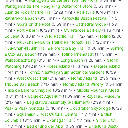
(0:34 min) •
Wandgemälde Letters from the Front
(0:39 min) •
Wandgemälde The Hong Hing Waterfront Store
(0:53 min) •
Juan de Fuca Marine Trail
(2:28 min) •
Parksville
(0:46 min) •
Rathtrevor Beach
(0:51 min) •
Parksville Beach Festival
(1:15
min) •
Goats on the Roof
(0:59 min) •
Cathedral Grove
(1:53
min) •
Port Alberni
(0:38 min) •
MV Frances Barkely
(1:16 min) •
Ucluelet
(0:36 min) •
Wild Pacific Trail
(1:27 min) •
Tofino
(2:06
min) •
Nuu-Chah-Nuulth Trail & Rainforest Trail
(1:22 min) •
Nuu-Chah-Nuulth Trail & Florencia Bay Trail
(0:30 min) •
Surfing
& Cox Bay Beach
(1:39 min) •
Tofino Innenstadt
(1:45 min) •
Walbeobachtung
(0:51 min) •
Long Beach
(1:26 min) •
Storm
Watching
(0:42 min) •
Flores Island
(1:13 min) •
Meares Island
(1:44 min) •
Tofino: Naa'Waya'Sum Botanical Gardens
(0:59
min) •
West Coast Trail
(2:18 min) •
Hornby Island
(2:35 min) •
Tribune Bay Beach
(1:17 min) •
Hornby Island Winery
(0:54 min)
•
Isla de Lerena Vineyard
(0:23 min) •
Middle Mountain Mead
(0:31 min) •
Ucluelet Aquarium
(1:09 min) •
Royal BC Museum
(2:17 min) •
Legislative Assembly (Parliament)
(2:39 min) •
Peak 2 Peak Gondola
(0:40 min) •
Cloudraker Skybridge
(0:38
min) •
Squamish Lil'wat Cultural Centre
(1:17 min) •
British
Columbia
(3:15 min) •
Okanagan Tal
(1:17 min) •
Silver City
(1:17 min) •
Bedienung der App
(0:59 min) •
Einleitung West-