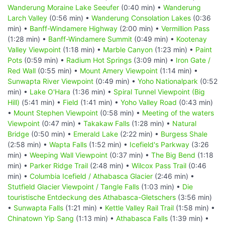
Wanderung Moraine Lake Seeufer
(0:40 min) •
Wanderung
Larch Valley
(0:56 min) •
Wanderung Consolation Lakes
(0:36
min) •
Banff-Windamere Highway
(2:00 min) •
Vermillion Pass
(1:28 min) •
Banff-Windamere Summit
(0:49 min) •
Kootenay
Valley Viewpoint
(1:18 min) •
Marble Canyon
(1:23 min) •
Paint
Pots
(0:59 min) •
Radium Hot Springs
(3:09 min) •
Iron Gate /
Red Wall
(0:55 min) •
Mount Amery Viewpoint
(1:14 min) •
Sunwapta River Viewpoint
(0:49 min) •
Yoho Nationalpark
(0:52
min) •
Lake O'Hara
(1:36 min) •
Spiral Tunnel Viewpoint (Big
Hill)
(5:41 min) •
Field
(1:41 min) •
Yoho Valley Road
(0:43 min)
•
Mount Stephen Viewpoint
(0:58 min) •
Meeting of the waters
Viewpoint
(0:47 min) •
Takakaw Falls
(1:28 min) •
Natural
Bridge
(0:50 min) •
Emerald Lake
(2:22 min) •
Burgess Shale
(2:58 min) •
Wapta Falls
(1:52 min) •
Icefield's Parkway
(3:26
min) •
Weeping Wall Viewpoint
(0:37 min) •
The Big Bend
(1:18
min) •
Parker Ridge Trail
(2:48 min) •
Wilcox Pass Trail
(0:46
min) •
Columbia Icefield / Athabasca Glacier
(2:46 min) •
Stutfield Glacier Viewpoint / Tangle Falls
(1:03 min) •
Die
touristische Entdeckung des Athabasca-Gletschers
(3:56 min)
•
Sunwapta Falls
(1:21 min) •
Kettle Valley Rail Trail
(1:58 min) •
Chinatown Yip Sang
(1:13 min) •
Athabasca Falls
(1:39 min) •