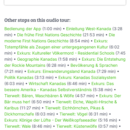
Other stops on this audio tour:
Bedienung der App
(1:00 min) •
Einleitung West-Kanada
(3:28
min) •
Die frühe First Nations Geschichte
(21:53 min) •
Die
moderne First Nations Geschichte
(8:54 min) •
Exkurs:
Totempfähle als Zeugen einer untergegangenen Kultur
(6:02
min) •
Exkurs: Kultureller Völkermord - Residential Schools
(7:45
min) •
Geographie Kanadas
(1:58 min) •
Exkurs: Die Entstehung
der Rockie Mountains
(6:28 min) •
Bevölkerung & Sprachen
(7:21 min) •
Exkurs: Einwanderungsland Kanada
(7:29 min) •
Politik Kanadas
(3:13 min) •
Exkurs: Kanadas Sozialsystem
(6:03 min) •
Wirtschaft Kanadas
(6:46 min) •
Exkurs: Das
bessere Amerika - Kanadas Selbstverständnis
(5:38 min) •
Tierwelt: Bären, Waschbären & Wölfe
(4:57 min) •
Exkurs: Der
Bär muss her!
(6:50 min) •
Tierwelt: Elche, Wapiti-Hirsche &
Karibus
(11:27 min) •
Tierwelt: Eichhörnchen, Pikas &
Dickhornschafe
(6:03 min) •
Tierwelt: Vögel
(6:31 min) •
Exkurs: Könige der Lüfte - Der Weißkopfseeadler
(5:16 min) •
Tierwelt: Wale
(8:46 min) •
Tierwelt: Küstenwölfe
(0:57 min) •