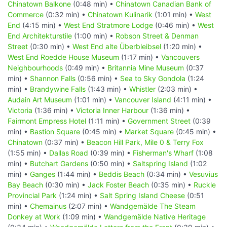
Chinatown Balkone
(0:48 min) •
Chinatown Canadian Bank of
Commerce
(0:32 min) •
Chinatown Kulinarik
(1:01 min) •
West
End
(4:15 min) •
West End Stratmore Lodge
(0:46 min) •
West
End Architekturstile
(1:00 min) •
Robson Street & Denman
Street
(0:30 min) •
West End alte Überbleibsel
(1:20 min) •
West End Roedde House Museum
(1:17 min) •
Vancouvers
Neighbourhoods
(0:49 min) •
Britannia Mine Museum
(0:37
min) •
Shannon Falls
(0:56 min) •
Sea to Sky Gondola
(1:24
min) •
Brandywine Falls
(1:43 min) •
Whistler
(2:03 min) •
Audain Art Museum
(1:01 min) •
Vancouver Island
(4:11 min) •
Victoria
(1:36 min) •
Victoria Inner Harbour
(1:36 min) •
Fairmont Empress Hotel
(1:11 min) •
Government Street
(0:39
min) •
Bastion Square
(0:45 min) •
Market Square
(0:45 min) •
Chinatown
(0:37 min) •
Beacon Hill Park, Mile 0 & Terry Fox
(1:55 min) •
Dallas Road
(0:39 min) •
Fisherman's Wharf
(1:08
min) •
Butchart Gardens
(0:50 min) •
Saltspring Island
(1:02
min) •
Ganges
(1:44 min) •
Beddis Beach
(0:34 min) •
Vesuvius
Bay Beach
(0:30 min) •
Jack Foster Beach
(0:35 min) •
Ruckle
Provincial Park
(1:24 min) •
Salt Spring Island Cheese
(0:51
min) •
Chemainus
(2:07 min) •
Wandgemälde The Steam
Donkey at Work
(1:09 min) •
Wandgemälde Native Heritage