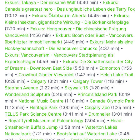
Exkurs: Takaya - Der einsame Wolf
(4:40 min) •
Exkurs:
Canada's greatest hero - Das unglaubliche Leben des Terry Fox
(10:12 min) •
Exkurs: Ölabbau in Alberta
(4:45 min) •
Exkurs:
Kleine Insekten, gigantische Wirkung - Die Borkenkäferplage
(7:20 min) •
Exkurs: Hongcouver - Die chinesische Prägung
Vancouvers
(4:56 min) •
Exkurs: Boom oder Bust - Vancouvers
überhitzter Immobilienmarkt
(4:49 min) •
Exkurs: Mehr als eine
Hockeymannschaft - Die Vancouver Canucks
(4:37 min) •
Exkurs: Vancouverism - Vancouvers Stadtplanung als
Exportschlager
(4:59 min) •
Exkurs: Die Schattenseite der City
of Dreams - Downtown East Side
(5:50 min) •
Edmonton
(1:53
min) •
Crowfoot Glacier Viewpoint
(1:47 min) •
Helen Lake Trail
(0:28 min) •
Calgary
(3:21 min) •
Calgary Tower
(1:18 min) •
Stephen Avenue
(2:22 min) •
Skywalk 15
(1:20 min) •
Wonderland Sculpture
(0:46 min) •
Prince's Island Park
(0:49
min) •
National Music Centre
(1:10 min) •
Canada Olympic Park
(1:13 min) •
Heritage Park
(1:00 min) •
Calgary Zoo
(1:25 min) •
TELUS Park Science Centre
(0:41 min) •
Drumheller
(3:01 min)
•
Royal Tyrell Museum of Paleontology
(2:04 min) •
Head-
Smashed-In Buffalo Jump
(3:58 min) •
Waterton Lakes
Nationalpark
(1:21 min) •
Bootsfahrt auf Waterton Lake
(0:45