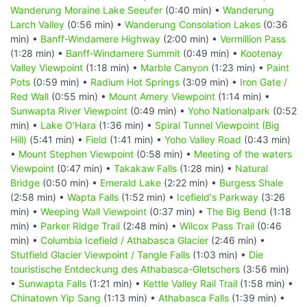
Wanderung Moraine Lake Seeufer
(0:40 min) •
Wanderung
Larch Valley
(0:56 min) •
Wanderung Consolation Lakes
(0:36
min) •
Banff-Windamere Highway
(2:00 min) •
Vermillion Pass
(1:28 min) •
Banff-Windamere Summit
(0:49 min) •
Kootenay
Valley Viewpoint
(1:18 min) •
Marble Canyon
(1:23 min) •
Paint
Pots
(0:59 min) •
Radium Hot Springs
(3:09 min) •
Iron Gate /
Red Wall
(0:55 min) •
Mount Amery Viewpoint
(1:14 min) •
Sunwapta River Viewpoint
(0:49 min) •
Yoho Nationalpark
(0:52
min) •
Lake O'Hara
(1:36 min) •
Spiral Tunnel Viewpoint (Big
Hill)
(5:41 min) •
Field
(1:41 min) •
Yoho Valley Road
(0:43 min)
•
Mount Stephen Viewpoint
(0:58 min) •
Meeting of the waters
Viewpoint
(0:47 min) •
Takakaw Falls
(1:28 min) •
Natural
Bridge
(0:50 min) •
Emerald Lake
(2:22 min) •
Burgess Shale
(2:58 min) •
Wapta Falls
(1:52 min) •
Icefield's Parkway
(3:26
min) •
Weeping Wall Viewpoint
(0:37 min) •
The Big Bend
(1:18
min) •
Parker Ridge Trail
(2:48 min) •
Wilcox Pass Trail
(0:46
min) •
Columbia Icefield / Athabasca Glacier
(2:46 min) •
Stutfield Glacier Viewpoint / Tangle Falls
(1:03 min) •
Die
touristische Entdeckung des Athabasca-Gletschers
(3:56 min)
•
Sunwapta Falls
(1:21 min) •
Kettle Valley Rail Trail
(1:58 min) •
Chinatown Yip Sang
(1:13 min) •
Athabasca Falls
(1:39 min) •