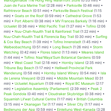
Wandgemälde The Hong Hing Waterfront Store
(0:53 min) •
Juan de Fuca Marine Trail
(2:28 min) •
Parksville
(0:46 min) •
Rathtrevor Beach
(0:51 min) •
Parksville Beach Festival
(1:15
min) •
Goats on the Roof
(0:59 min) •
Cathedral Grove
(1:53
min) •
Port Alberni
(0:38 min) •
MV Frances Barkely
(1:16 min) •
Ucluelet
(0:36 min) •
Wild Pacific Trail
(1:27 min) •
Tofino
(2:06
min) •
Nuu-Chah-Nuulth Trail & Rainforest Trail
(1:22 min) •
Nuu-Chah-Nuulth Trail & Florencia Bay Trail
(0:30 min) •
Surfing
& Cox Bay Beach
(1:39 min) •
Tofino Innenstadt
(1:45 min) •
Walbeobachtung
(0:51 min) •
Long Beach
(1:26 min) •
Storm
Watching
(0:42 min) •
Flores Island
(1:13 min) •
Meares Island
(1:44 min) •
Tofino: Naa'Waya'Sum Botanical Gardens
(0:59
min) •
West Coast Trail
(2:18 min) •
Hornby Island
(2:35 min) •
Tribune Bay Beach
(1:17 min) •
Helliwell Provincial Park
Wanderung
(0:58 min) •
Hornby Island Winery
(0:54 min) •
Isla
de Lerena Vineyard
(0:23 min) •
Middle Mountain Mead
(0:31
min) •
Ucluelet Aquarium
(1:09 min) •
Royal BC Museum
(2:17
min) •
Legislative Assembly (Parliament)
(2:39 min) •
Peak 2
Peak Gondola
(0:40 min) •
Cloudraker Skybridge
(0:38 min) •
Squamish Lil'wat Cultural Centre
(1:17 min) •
British Columbia
(3:15 min) •
Okanagan Tal
(1:17 min) •
Silver City
(1:17 min) •
Bedienung der App
(0:59 min) •
Einleitung West-Kanada
(3:28