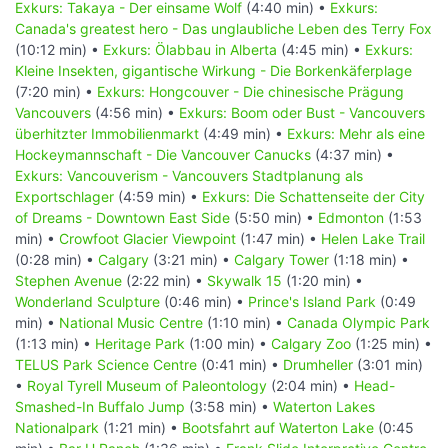
Exkurs: Takaya - Der einsame Wolf
(4:40 min) •
Exkurs:
Canada's greatest hero - Das unglaubliche Leben des Terry Fox
(10:12 min) •
Exkurs: Ölabbau in Alberta
(4:45 min) •
Exkurs:
Kleine Insekten, gigantische Wirkung - Die Borkenkäferplage
(7:20 min) •
Exkurs: Hongcouver - Die chinesische Prägung
Vancouvers
(4:56 min) •
Exkurs: Boom oder Bust - Vancouvers
überhitzter Immobilienmarkt
(4:49 min) •
Exkurs: Mehr als eine
Hockeymannschaft - Die Vancouver Canucks
(4:37 min) •
Exkurs: Vancouverism - Vancouvers Stadtplanung als
Exportschlager
(4:59 min) •
Exkurs: Die Schattenseite der City
of Dreams - Downtown East Side
(5:50 min) •
Edmonton
(1:53
min) •
Crowfoot Glacier Viewpoint
(1:47 min) •
Helen Lake Trail
(0:28 min) •
Calgary
(3:21 min) •
Calgary Tower
(1:18 min) •
Stephen Avenue
(2:22 min) •
Skywalk 15
(1:20 min) •
Wonderland Sculpture
(0:46 min) •
Prince's Island Park
(0:49
min) •
National Music Centre
(1:10 min) •
Canada Olympic Park
(1:13 min) •
Heritage Park
(1:00 min) •
Calgary Zoo
(1:25 min) •
TELUS Park Science Centre
(0:41 min) •
Drumheller
(3:01 min)
•
Royal Tyrell Museum of Paleontology
(2:04 min) •
Head-
Smashed-In Buffalo Jump
(3:58 min) •
Waterton Lakes
Nationalpark
(1:21 min) •
Bootsfahrt auf Waterton Lake
(0:45