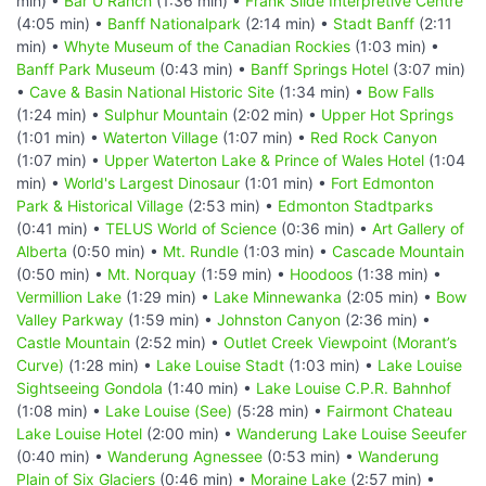
min) •
Bar U Ranch
(1:36 min) •
Frank Slide Interpretive Centre
(4:05 min) •
Banff Nationalpark
(2:14 min) •
Stadt Banff
(2:11
min) •
Whyte Museum of the Canadian Rockies
(1:03 min) •
Banff Park Museum
(0:43 min) •
Banff Springs Hotel
(3:07 min)
•
Cave & Basin National Historic Site
(1:34 min) •
Bow Falls
(1:24 min) •
Sulphur Mountain
(2:02 min) •
Upper Hot Springs
(1:01 min) •
Waterton Village
(1:07 min) •
Red Rock Canyon
(1:07 min) •
Upper Waterton Lake & Prince of Wales Hotel
(1:04
min) •
World's Largest Dinosaur
(1:01 min) •
Fort Edmonton
Park & Historical Village
(2:53 min) •
Edmonton Stadtparks
(0:41 min) •
TELUS World of Science
(0:36 min) •
Art Gallery of
Alberta
(0:50 min) •
Mt. Rundle
(1:03 min) •
Cascade Mountain
(0:50 min) •
Mt. Norquay
(1:59 min) •
Hoodoos
(1:38 min) •
Vermillion Lake
(1:29 min) •
Lake Minnewanka
(2:05 min) •
Bow
Valley Parkway
(1:59 min) •
Johnston Canyon
(2:36 min) •
Castle Mountain
(2:52 min) •
Outlet Creek Viewpoint (Morant’s
Curve)
(1:28 min) •
Lake Louise Stadt
(1:03 min) •
Lake Louise
Sightseeing Gondola
(1:40 min) •
Lake Louise C.P.R. Bahnhof
(1:08 min) •
Lake Louise (See)
(5:28 min) •
Fairmont Chateau
Lake Louise Hotel
(2:00 min) •
Wanderung Lake Louise Seeufer
(0:40 min) •
Wanderung Agnessee
(0:53 min) •
Wanderung
Plain of Six Glaciers
(0:46 min) •
Moraine Lake
(2:57 min) •