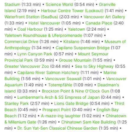
Stadium
(1:33 min) •
Science World
(0:54 min) •
Granville
Island
(2:19 min) •
Harbour Centre Tower (Lookout)
(1:41 min) •
Waterfront Station (SeaBus)
(2:03 min) •
Vancouver Art Gallery
(1:33 min) •
Hotel Vancouver
(1:05 min) •
Canada Place
(2:40
min) •
Coal Harbour
(1:25 min) •
Yaletown
(2:24 min) •
Yaletown Roundhouse & Uferpromenade
(1:07 min) •
Commercial Drive
(1:26 min) •
Kitsilano
(1:46 min) •
Museum of
Anthropology
(1:34 min) •
Capilano Suspension Bridge
(1:07
min) •
Lynn Canyon Park
(0:57 min) •
Mount Seymour
Provincial Park
(0:59 min) •
Grouse Mountain
(1:55 min) •
Greater Vancouver Zoo
(0:44 min) •
Sea to Sky Highway
(0:55
min) •
Capilano River Salmon Hatchery
(1:11 min) •
Marine
Building
(1:56 min) •
Vancouver Seawall
(1:01 min) •
Vancouver
Aquarium
(1:49 min) •
Totempfähle
(1:09 min) •
Deadman's
Island
(0:33 min) •
Brockton Point & Nine O'Clock Gun
(1:08
min) •
Lumberman's Arch & SS Empress of Japan
(0:44 min) •
Stanley Park
(2:57 min) •
Lions Gate Bridge
(0:54 min) •
Third
Beach
(0:45 min) •
Prospect Point
(0:40 min) •
English Bay
Beach
(1:12 min) •
A-maze-ing laughter
(1:02 min) •
Chinatown
& Millenium Gate
(1:26 min) •
Chinatown Sam Kee Building
(1:25
min) •
Dr. Sun Yat-Sen Classical Chinese Garden
(1:35 min) •