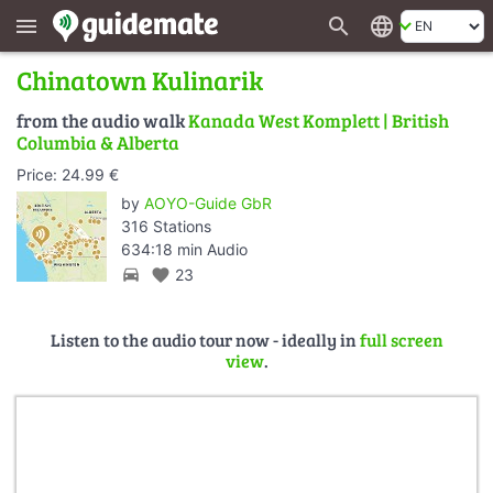
search
language
menu
Chinatown Kulinarik
from the audio walk
Kanada West Komplett | British
Columbia & Alberta
Price: 24.99 €
by
AOYO-Guide GbR
316 Stations
634:18 min Audio
directions_car
favorite
23
Listen to the audio tour now - ideally in
full screen
view
.