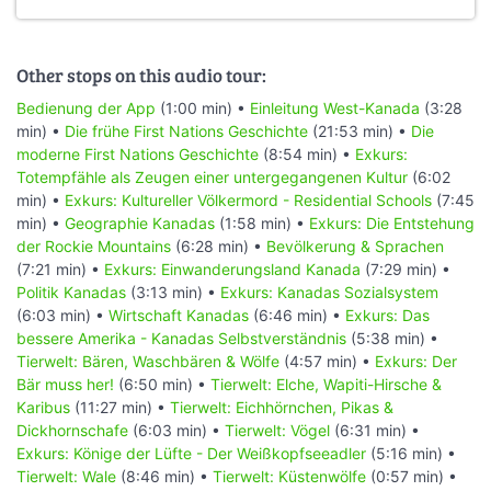
Other stops on this audio tour:
Bedienung der App
(1:00 min) •
Einleitung West-Kanada
(3:28
min) •
Die frühe First Nations Geschichte
(21:53 min) •
Die
moderne First Nations Geschichte
(8:54 min) •
Exkurs:
Totempfähle als Zeugen einer untergegangenen Kultur
(6:02
min) •
Exkurs: Kultureller Völkermord - Residential Schools
(7:45
min) •
Geographie Kanadas
(1:58 min) •
Exkurs: Die Entstehung
der Rockie Mountains
(6:28 min) •
Bevölkerung & Sprachen
(7:21 min) •
Exkurs: Einwanderungsland Kanada
(7:29 min) •
Politik Kanadas
(3:13 min) •
Exkurs: Kanadas Sozialsystem
(6:03 min) •
Wirtschaft Kanadas
(6:46 min) •
Exkurs: Das
bessere Amerika - Kanadas Selbstverständnis
(5:38 min) •
Tierwelt: Bären, Waschbären & Wölfe
(4:57 min) •
Exkurs: Der
Bär muss her!
(6:50 min) •
Tierwelt: Elche, Wapiti-Hirsche &
Karibus
(11:27 min) •
Tierwelt: Eichhörnchen, Pikas &
Dickhornschafe
(6:03 min) •
Tierwelt: Vögel
(6:31 min) •
Exkurs: Könige der Lüfte - Der Weißkopfseeadler
(5:16 min) •
Tierwelt: Wale
(8:46 min) •
Tierwelt: Küstenwölfe
(0:57 min) •