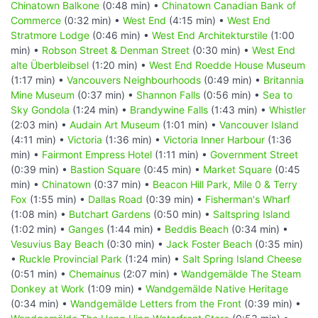
Chinatown Balkone
(0:48 min) •
Chinatown Canadian Bank of
Commerce
(0:32 min) •
West End
(4:15 min) •
West End
Stratmore Lodge
(0:46 min) •
West End Architekturstile
(1:00
min) •
Robson Street & Denman Street
(0:30 min) •
West End
alte Überbleibsel
(1:20 min) •
West End Roedde House Museum
(1:17 min) •
Vancouvers Neighbourhoods
(0:49 min) •
Britannia
Mine Museum
(0:37 min) •
Shannon Falls
(0:56 min) •
Sea to
Sky Gondola
(1:24 min) •
Brandywine Falls
(1:43 min) •
Whistler
(2:03 min) •
Audain Art Museum
(1:01 min) •
Vancouver Island
(4:11 min) •
Victoria
(1:36 min) •
Victoria Inner Harbour
(1:36
min) •
Fairmont Empress Hotel
(1:11 min) •
Government Street
(0:39 min) •
Bastion Square
(0:45 min) •
Market Square
(0:45
min) •
Chinatown
(0:37 min) •
Beacon Hill Park, Mile 0 & Terry
Fox
(1:55 min) •
Dallas Road
(0:39 min) •
Fisherman's Wharf
(1:08 min) •
Butchart Gardens
(0:50 min) •
Saltspring Island
(1:02 min) •
Ganges
(1:44 min) •
Beddis Beach
(0:34 min) •
Vesuvius Bay Beach
(0:30 min) •
Jack Foster Beach
(0:35 min)
•
Ruckle Provincial Park
(1:24 min) •
Salt Spring Island Cheese
(0:51 min) •
Chemainus
(2:07 min) •
Wandgemälde The Steam
Donkey at Work
(1:09 min) •
Wandgemälde Native Heritage
(0:34 min) •
Wandgemälde Letters from the Front
(0:39 min) •