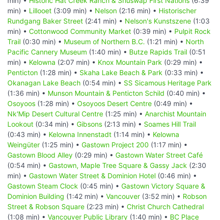
min) •
Historic Hat Creek Ranch & Shuswap First Nations
(6:39
min) •
Lillooet
(3:09 min) •
Nelson
(2:16 min) •
Historischer
Rundgang Baker Street
(2:41 min) •
Nelson's Kunstszene
(1:03
min) •
Cottonwood Community Market
(0:39 min) •
Pulpit Rock
Trail
(0:30 min) •
Museum of Northern B.C.
(1:21 min) •
North
Pacific Cannery Museum
(1:40 min) •
Butze Rapids Trail
(0:51
min) •
Kelowna
(2:07 min) •
Knox Mountain Park
(0:29 min) •
Penticton
(1:28 min) •
Skaha Lake Beach & Park
(0:33 min) •
Okanagan Lake Beach
(0:54 min) •
SS Sicamous Heritage Park
(1:36 min) •
Munson Mountain & Penticton Schild
(0:40 min) •
Osoyoos
(1:28 min) •
Osoyoos Desert Centre
(0:49 min) •
Nk'Mip Desert Cultural Centre
(1:25 min) •
Anarchist Mountain
Lookout
(0:34 min) •
Gibsons
(2:13 min) •
Soames Hill Trail
(0:43 min) •
Kelowna Innenstadt
(1:14 min) •
Kelowna
Weingüter
(1:25 min) •
Gastown Project 200
(1:17 min) •
Gastown Blood Alley
(0:29 min) •
Gastown Water Street Café
(0:54 min) •
Gastown, Maple Tree Square & Gassy Jack
(2:30
min) •
Gastown Water Street & Dominion Hotel
(0:46 min) •
Gastown Steam Clock
(0:45 min) •
Gastown Victory Square &
Dominion Building
(1:42 min) •
Vancouver
(3:52 min) •
Robson
Street & Robson Square
(2:23 min) •
Christ Church Cathedral
(1:08 min) •
Vancouver Public Library
(1:40 min) •
BC Place