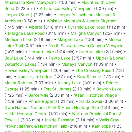
Athabasca River Viewpoint
(1:03 min) •
Mount Edith Cavell
Road
(2:23 min) •
Athabasca Valley Viewpoint
(1:09 min) •
Jasper (Stadt)
(2:22 min) •
Jasper-Yellowhead-Museum &
Archives
(0:58 min) •
Whistler Mountain & Jasper Skytram
(1:45 min) •
Alberta
(3:18 min) •
Pyramid Lake Road
(1:12 min)
•
Maligne Lake Road
(0:40 min) •
Maligne Canyon
(2:27 min) •
Medicine Lake
(2:18 min) •
Maligne Lake
(1:58 min) •
Moose
Lake Trail
(0:52 min) •
North Saskatchewan Canyon Viewpoint
(1:09 min) •
Herbert Lake
(1:04 min) •
Hector Lake
(2:11 min) •
Bow Lake
(1:44 min) •
Peyto Lake
(3:57 min) •
Upper & Lower
Waterfowl Lakes
(1:34 min) •
Mistaya Canyon
(1:09 min) •
Howse Valley Viewpoint
(2:04 min) •
The Crossing Resort
(1:21
min) •
Num-ti-jah-Lodge
(1:37 min) •
Bow Summit
(1:11 min) •
Mount Robson
(3:07 min) •
Kinney Lake
(1:01 min) •
Prince
George
(1:25 min) •
Fort St. James
(2:10 min) •
Bowron Lake
(1:25 min) •
Barkerville
(2:35 min) •
'Ksan Historical Village
(1:59 min) •
Prince Rupert
(1:21 min) •
Haida Gwaii
(3:00 min) •
Gwai Haanas National Park & Haida Heritage Site
(1:43 min) •
Haida Heritage Centre
(1:01 min) •
Naikoon Provincial Park &
Tow Hill
(3:08 min) •
Inside Passage
(2:14 min) •
Wells Gray
Provincial Park & Helmcken Falls
(2:16 min) •
Kamloops
(1:23