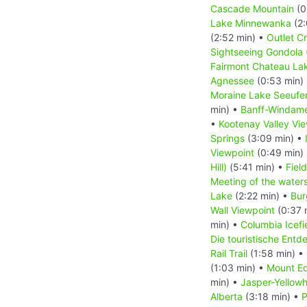
Cascade Mountain
(0
Lake Minnewanka
(2:
(2:52 min) •
Outlet C
Sightseeing Gondola
Fairmont Chateau Lak
Agnessee
(0:53 min)
Moraine Lake Seeufe
min) •
Banff-Windam
•
Kootenay Valley Vi
Springs
(3:09 min) •
Viewpoint
(0:49 min)
Hill)
(5:41 min) •
Field
Meeting of the water
Lake
(2:22 min) •
Bur
Wall Viewpoint
(0:37 
min) •
Columbia Icefi
Die touristische Ent
Rail Trail
(1:58 min) •
(1:03 min) •
Mount Ed
min) •
Jasper-Yellow
Alberta
(3:18 min) •
P