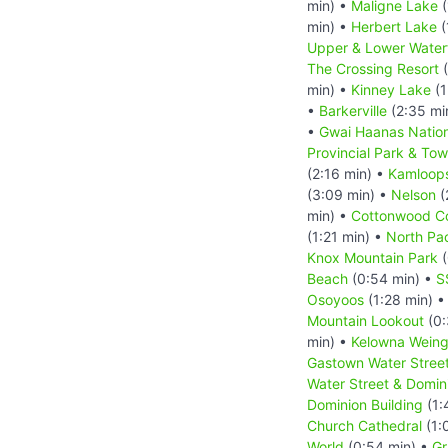
min) •
Maligne Lake
(
min) •
Herbert Lake
(
Upper & Lower Water
The Crossing Resort
(
min) •
Kinney Lake
(1
•
Barkerville
(2:35 mi
•
Gwai Haanas Nation
Provincial Park & Tow 
(2:16 min) •
Kamloop
(3:09 min) •
Nelson
(
min) •
Cottonwood C
(1:21 min) •
North Pa
Knox Mountain Park
(
Beach
(0:54 min) •
S
Osoyoos
(1:28 min) 
Mountain Lookout
(0:
min) •
Kelowna Weing
Gastown Water Stree
Water Street & Domin
Dominion Building
(1:
Church Cathedral
(1:
World
(0:54 min) •
Gr