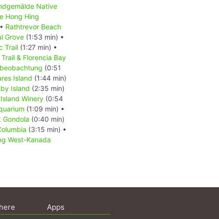
dgemälde Native
e Hong Hing
 •
Rathtrevor Beach
l Grove
(1:53 min) •
c Trail
(1:27 min) •
rail & Florencia Bay
beobachtung
(0:51
res Island
(1:44 min)
by Island
(2:35 min)
Island Winery
(0:54
Aquarium
(1:09 min) •
k Gondola
(0:40 min)
 Columbia
(3:15 min) •
ung West-Kanada
here
Apps