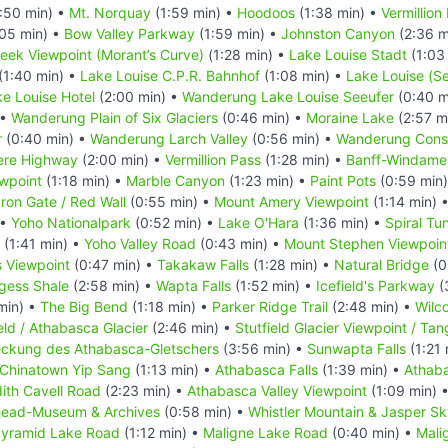
:50 min) •
Mt. Norquay
(1:59 min) •
Hoodoos
(1:38 min) •
Vermillion
05 min) •
Bow Valley Parkway
(1:59 min) •
Johnston Canyon
(2:36 m
reek Viewpoint (Morant’s Curve)
(1:28 min) •
Lake Louise Stadt
(1:03
(1:40 min) •
Lake Louise C.P.R. Bahnhof
(1:08 min) •
Lake Louise (S
e Louise Hotel
(2:00 min) •
Wanderung Lake Louise Seeufer
(0:40 m
 •
Wanderung Plain of Six Glaciers
(0:46 min) •
Moraine Lake
(2:57 m
r
(0:40 min) •
Wanderung Larch Valley
(0:56 min) •
Wanderung Conso
ere Highway
(2:00 min) •
Vermillion Pass
(1:28 min) •
Banff-Windame
ewpoint
(1:18 min) •
Marble Canyon
(1:23 min) •
Paint Pots
(0:59 min
Iron Gate / Red Wall
(0:55 min) •
Mount Amery Viewpoint
(1:14 min) 
 •
Yoho Nationalpark
(0:52 min) •
Lake O'Hara
(1:36 min) •
Spiral Tu
(1:41 min) •
Yoho Valley Road
(0:43 min) •
Mount Stephen Viewpoin
s Viewpoint
(0:47 min) •
Takakaw Falls
(1:28 min) •
Natural Bridge
(0
gess Shale
(2:58 min) •
Wapta Falls
(1:52 min) •
Icefield's Parkway
(
min) •
The Big Bend
(1:18 min) •
Parker Ridge Trail
(2:48 min) •
Wilco
eld / Athabasca Glacier
(2:46 min) •
Stutfield Glacier Viewpoint / Tang
deckung des Athabasca-Gletschers
(3:56 min) •
Sunwapta Falls
(1:21 
Chinatown Yip Sang
(1:13 min) •
Athabasca Falls
(1:39 min) •
Athaba
ith Cavell Road
(2:23 min) •
Athabasca Valley Viewpoint
(1:09 min) 
head-Museum & Archives
(0:58 min) •
Whistler Mountain & Jasper S
yramid Lake Road
(1:12 min) •
Maligne Lake Road
(0:40 min) •
Mali