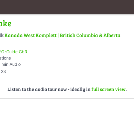
ake
lk
Kanada West Komplett | British Columbia & Alberta
O-Guide GbR
ations
 min Audio
23
Listen to the audio tour now - ideally in
full screen view
.