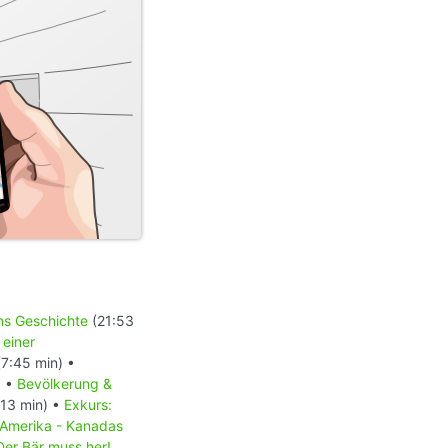
ons Geschichte
(21:53
 einer
7:45 min) •
) •
Bevölkerung &
13 min) •
Exkurs:
 Amerika - Kanadas
Der Bär muss her!