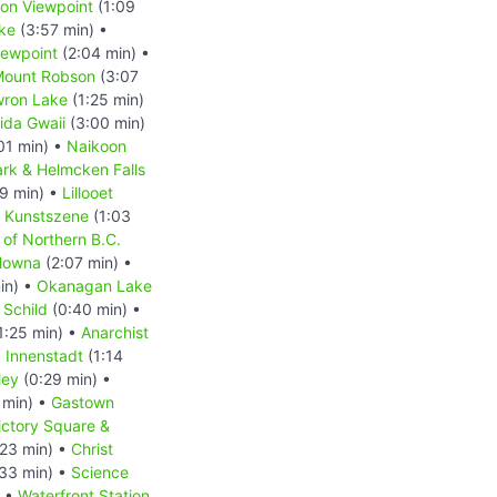
on Viewpoint
(1:09
ke
(3:57 min) •
iewpoint
(2:04 min) •
ount Robson
(3:07
ron Lake
(1:25 min)
ida Gwaii
(3:00 min)
01 min) •
Naikoon
ark & Helmcken Falls
9 min) •
Lillooet
s Kunstszene
(1:03
of Northern B.C.
lowna
(2:07 min) •
in) •
Okanagan Lake
 Schild
(0:40 min) •
1:25 min) •
Anarchist
 Innenstadt
(1:14
ley
(0:29 min) •
 min) •
Gastown
ctory Square &
23 min) •
Christ
33 min) •
Science
) •
Waterfront Station