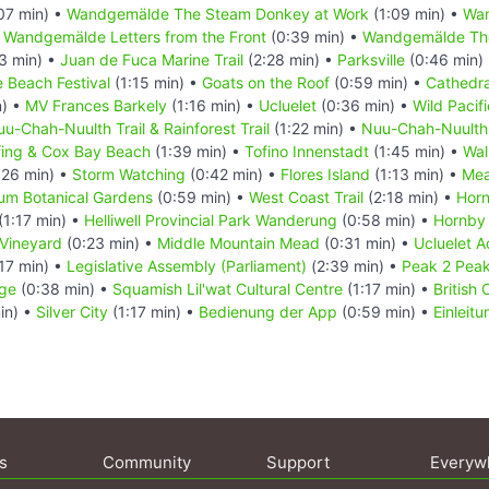
07 min) •
Wandgemälde The Steam Donkey at Work
(1:09 min) •
Wan
•
Wandgemälde Letters from the Front
(0:39 min) •
Wandgemälde Th
3 min) •
Juan de Fuca Marine Trail
(2:28 min) •
Parksville
(0:46 min)
e Beach Festival
(1:15 min) •
Goats on the Roof
(0:59 min) •
Cathedra
n) •
MV Frances Barkely
(1:16 min) •
Ucluelet
(0:36 min) •
Wild Pacifi
u-Chah-Nuulth Trail & Rainforest Trail
(1:22 min) •
Nuu-Chah-Nuulth T
fing & Cox Bay Beach
(1:39 min) •
Tofino Innenstadt
(1:45 min) •
Wal
:26 min) •
Storm Watching
(0:42 min) •
Flores Island
(1:13 min) •
Mea
um Botanical Gardens
(0:59 min) •
West Coast Trail
(2:18 min) •
Horn
(1:17 min) •
Helliwell Provincial Park Wanderung
(0:58 min) •
Hornby 
 Vineyard
(0:23 min) •
Middle Mountain Mead
(0:31 min) •
Ucluelet 
17 min) •
Legislative Assembly (Parliament)
(2:39 min) •
Peak 2 Pea
dge
(0:38 min) •
Squamish Lil'wat Cultural Centre
(1:17 min) •
British
in) •
Silver City
(1:17 min) •
Bedienung der App
(0:59 min) •
Einleit
s
Community
Support
Everyw