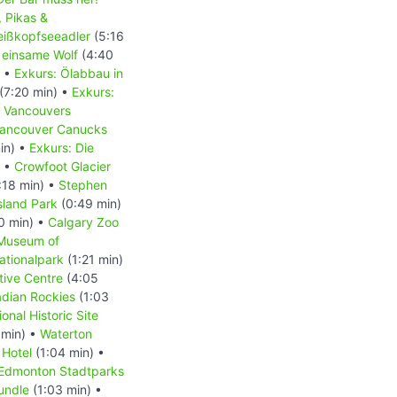
, Pikas &
Weißkopfseeadler
(5:16
 einsame Wolf
(4:40
) •
Exkurs: Ölabbau in
(7:20 min) •
Exkurs:
- Vancouvers
 Vancouver Canucks
in) •
Exkurs: Die
) •
Crowfoot Glacier
:18 min) •
Stephen
Island Park
(0:49 min)
0 min) •
Calgary Zoo
 Museum of
ationalpark
(1:21 min)
tive Centre
(4:05
dian Rockies
(1:03
onal Historic Site
 min) •
Waterton
 Hotel
(1:04 min) •
Edmonton Stadtparks
undle
(1:03 min) •