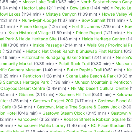
1:58 min) •
Moose Lake Trail
(0:52 min) •
North Saskatchewan Cany
1:04 min) •
Hector Lake
(2:11 min) •
Bow Lake
(1:44 min) •
Peyto La
fowl Lakes
(1:34 min) •
Mistaya Canyon
(1:09 min) •
Howse Valley V
1:21 min) •
Num-ti-jah-Lodge
(1:37 min) •
Bow Summit
(1:11 min) •
M
:01 min) •
Prince George
(1:25 min) •
Fort St. James
(2:10 min) •
Bow
n) •
'Ksan Historical Village
(1:59 min) •
Prince Rupert
(1:21 min) •
Ha
al Park & Haida Heritage Site
(1:43 min) •
Haida Heritage Centre
(1:
Hill
(3:08 min) •
Inside Passage
(2:14 min) •
Wells Gray Provincial P
s
(1:23 min) •
Historic Hat Creek Ranch & Shuswap First Nations
(6:3
2:16 min) •
Historischer Rundgang Baker Street
(2:41 min) •
Nelson'
ommunity Market
(0:39 min) •
Pulpit Rock Trail
(0:30 min) •
Museum 
cific Cannery Museum
(1:40 min) •
Butze Rapids Trail
(0:51 min) •
Ke
0:29 min) •
Penticton
(1:28 min) •
Skaha Lake Beach & Park
(0:33 m
S Sicamous Heritage Park
(1:36 min) •
Munson Mountain & Penticton
•
Osoyoos Desert Centre
(0:49 min) •
Nk'Mip Desert Cultural Centre
(
34 min) •
Gibsons
(2:13 min) •
Soames Hill Trail
(0:43 min) •
Kelowna
üter
(1:25 min) •
Gastown Project 200
(1:17 min) •
Gastown Blood Al
t Café
(0:54 min) •
Gastown, Maple Tree Square & Gassy Jack
(2:30
ion Hotel
(0:46 min) •
Gastown Steam Clock
(0:45 min) •
Gastown Vi
42 min) •
Vancouver
(3:52 min) •
Robson Street & Robson Square
(2:
08 min) •
Vancouver Public Library
(1:40 min) •
BC Place Stadium
(1:
anville Island
(2:19 min) •
Harbour Centre Tower (Lookout)
(1:41 min