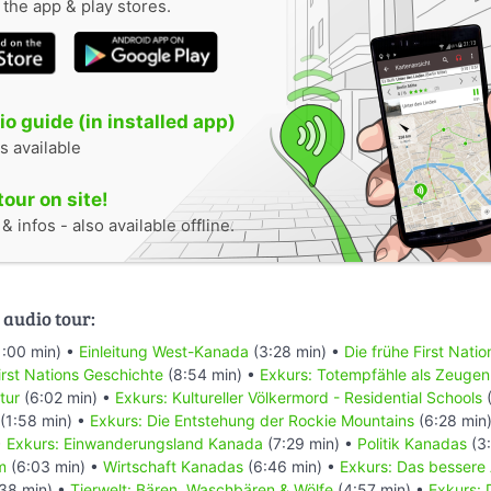
n the app & play stores.
o guide (in installed app)
s available
tour on site!
 infos - also available offline.
 audio tour:
1:00 min) •
Einleitung West-Kanada
(3:28 min) •
Die frühe First Nati
rst Nations Geschichte
(8:54 min) •
Exkurs: Totempfähle als Zeugen
tur
(6:02 min) •
Exkurs: Kultureller Völkermord - Residential Schools
(
(1:58 min) •
Exkurs: Die Entstehung der Rockie Mountains
(6:28 min
•
Exkurs: Einwanderungsland Kanada
(7:29 min) •
Politik Kanadas
(3:
m
(6:03 min) •
Wirtschaft Kanadas
(6:46 min) •
Exkurs: Das bessere
38 min) •
Tierwelt: Bären, Waschbären & Wölfe
(4:57 min) •
Exkurs: 