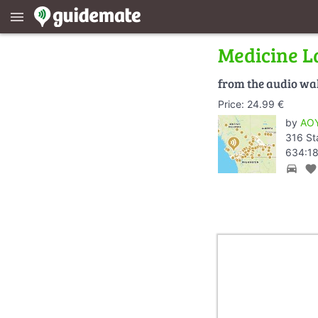
menu
Medicine L
from the audio wa
Price: 24.99 €
by
AOY
316 St
634:18
directions_car
favorite