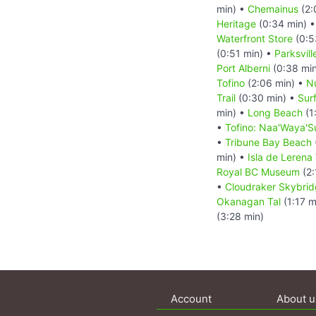
min) •
Chemainus
(2:
Heritage
(0:34 min) 
Waterfront Store
(0:5
(0:51 min) •
Parksvill
Port Alberni
(0:38 mi
Tofino
(2:06 min) •
Nu
Trail
(0:30 min) •
Sur
min) •
Long Beach
(1
•
Tofino: Naa'Waya'S
•
Tribune Bay Beach
min) •
Isla de Lerena
Royal BC Museum
(2:
•
Cloudraker Skybri
Okanagan Tal
(1:17 m
(3:28 min)
Account
About u