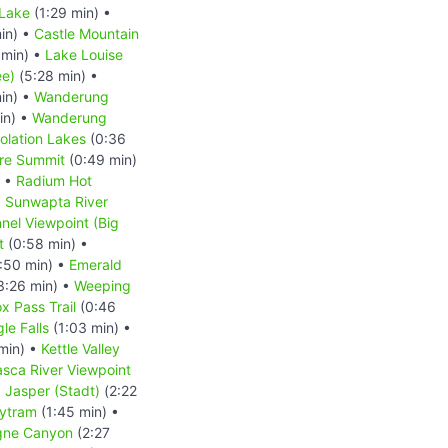
 Lake
(1:29 min) •
in) •
Castle Mountain
 min) •
Lake Louise
ee)
(5:28 min) •
in) •
Wanderung
in) •
Wanderung
lation Lakes
(0:36
re Summit
(0:49 min)
) •
Radium Hot
•
Sunwapta River
nnel Viewpoint (Big
t
(0:58 min) •
:50 min) •
Emerald
3:26 min) •
Weeping
x Pass Trail
(0:46
le Falls
(1:03 min) •
min) •
Kettle Valley
sca River Viewpoint
•
Jasper (Stadt)
(2:22
kytram
(1:45 min) •
gne Canyon
(2:27