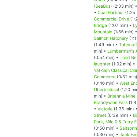
(SeaBus)
(2:03 min) 
•
Coal Harbour
(1:25 
Commercial Drive
(1:
Bridge
(1:07 min) •
L
Mountain
(1:55 min) 
Salmon Hatchery
(1:1
(1:49 min) •
Totempf
min) •
Lumberman's A
(0:54 min) •
Third B
laughter
(1:02 min) •
Yat-Sen Classical Ch
Commerce
(0:32 min
(0:46 min) •
West End
Überbleibsel
(1:20 mi
min) •
Britannia Min
Brandywine Falls
(1:4
•
Victoria
(1:36 min) 
Street
(0:39 min) •
B
Park, Mile 0 & Terry 
(0:50 min) •
Saltspri
(0:30 min) •
Jack Fos