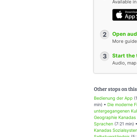
Available i
2
Open audi
More guide
3
Start the 
Audio, map &
Other stops on this
Bedienung der App
(
min) •
Die moderne Fi
untergegangenen Kul
Geographie Kanadas
Sprachen
(7:21 min) 
Kanadas Sozialsyste
Selbstverständnis
(5: