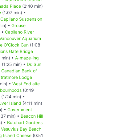
ada Place
(2:40 min)
e
(1:07 min) •
•
Capilano Suspension
min) •
Grouse
) •
Capilano River
Vancouver Aquarium
ne O'Clock Gun
(1:08
ions Gate Bridge
2 min) •
A-maze-ing
g
(1:25 min) •
Dr. Sun
 Canadian Bank of
Stratmore Lodge
min) •
West End alte
hbourhoods
(0:49
(1:24 min) •
ver Island
(4:11 min)
n) •
Government
:37 min) •
Beacon Hill
n) •
Butchart Gardens
•
Vesuvius Bay Beach
ng Island Cheese
(0:51