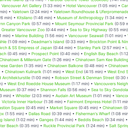
•
Vancouver Art Gallery
(1:33 min) •
Hotel Vancouver
(1:05 min) •
Can
min) •
Yaletown
(2:24 min) •
Yaletown Roundhouse & Uferpromenad
26 min) •
Kitsilano
(1:46 min) •
Museum of Anthropology
(1:34 min) 
ynn Canyon Park
(0:57 min) •
Mount Seymour Provincial Park
(0:59 
•
Greater Vancouver Zoo
(0:44 min) •
Sea to Sky Highway
(0:55 min
1 min) •
Marine Building
(1:56 min) •
Vancouver Seawall
(1:01 min) •
ähle
(1:09 min) •
Deadman's Island
(0:33 min) •
Brockton Point & Ni
rch & SS Empress of Japan
(0:44 min) •
Stanley Park
(2:57 min) •
L
each
(0:45 min) •
Prospect Point
(0:40 min) •
English Bay Beach
(1:1
Chinatown & Millenium Gate
(1:26 min) •
Chinatown Sam Kee Buildin
inese Garden
(1:35 min) •
Chinatown Balkone
(0:48 min) •
Chinatown
) •
Chinatown Kulinarik
(1:01 min) •
West End
(4:15 min) •
West End 
 Architekturstile
(1:00 min) •
Robson Street & Denman Street
(0:30 
n) •
West End Roedde House Museum
(1:17 min) •
Vancouvers Neig
e Museum
(0:37 min) •
Shannon Falls
(0:56 min) •
Sea to Sky Gondola
3 min) •
Whistler
(2:03 min) •
Audain Art Museum
(1:01 min) •
Vancou
•
Victoria Inner Harbour
(1:36 min) •
Fairmont Empress Hotel
(1:11 mi
astion Square
(0:45 min) •
Market Square
(0:45 min) •
Chinatown
(0
Fox
(1:55 min) •
Dallas Road
(0:39 min) •
Fisherman's Wharf
(1:08 mi
ng Island
(1:02 min) •
Ganges
(1:44 min) •
Beddis Beach
(0:34 min) 
ter Beach
(0:35 min) •
Ruckle Provincial Park
(1:24 min) •
Salt Spri