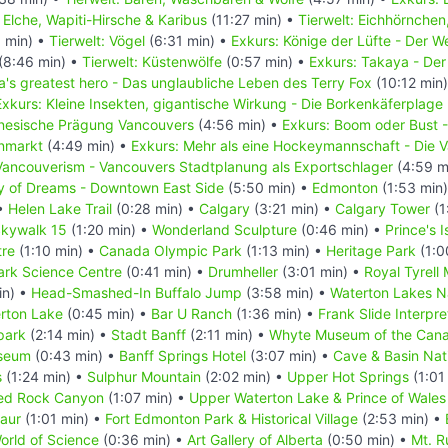
: Elche, Wapiti-Hirsche & Karibus
(11:27 min) •
Tierwelt: Eichhörnchen
 min) •
Tierwelt: Vögel
(6:31 min) •
Exkurs: Könige der Lüfte - Der 
(8:46 min) •
Tierwelt: Küstenwölfe
(0:57 min) •
Exkurs: Takaya - Der
's greatest hero - Das unglaubliche Leben des Terry Fox
(10:12 min
Exkurs: Kleine Insekten, gigantische Wirkung - Die Borkenkäferplage
inesische Prägung Vancouvers
(4:56 min) •
Exkurs: Boom oder Bust 
enmarkt
(4:49 min) •
Exkurs: Mehr als eine Hockeymannschaft - Die
Vancouverism - Vancouvers Stadtplanung als Exportschlager
(4:59 m
ty of Dreams - Downtown East Side
(5:50 min) •
Edmonton
(1:53 min
 •
Helen Lake Trail
(0:28 min) •
Calgary
(3:21 min) •
Calgary Tower
(1
kywalk 15
(1:20 min) •
Wonderland Sculpture
(0:46 min) •
Prince's 
tre
(1:10 min) •
Canada Olympic Park
(1:13 min) •
Heritage Park
(1:0
rk Science Centre
(0:41 min) •
Drumheller
(3:01 min) •
Royal Tyrell
in) •
Head-Smashed-In Buffalo Jump
(3:58 min) •
Waterton Lakes N
erton Lake
(0:45 min) •
Bar U Ranch
(1:36 min) •
Frank Slide Interpre
park
(2:14 min) •
Stadt Banff
(2:11 min) •
Whyte Museum of the Cana
useum
(0:43 min) •
Banff Springs Hotel
(3:07 min) •
Cave & Basin Nati
s
(1:24 min) •
Sulphur Mountain
(2:02 min) •
Upper Hot Springs
(1:01
ed Rock Canyon
(1:07 min) •
Upper Waterton Lake & Prince of Wales
saur
(1:01 min) •
Fort Edmonton Park & Historical Village
(2:53 min) •
rld of Science
(0:36 min) •
Art Gallery of Alberta
(0:50 min) •
Mt. R