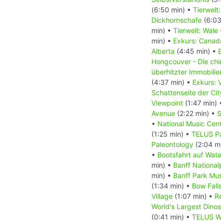
(6:50 min) •
Tierwelt
Dickhornschafe
(6:03
min) •
Tierwelt: Wale
min) •
Exkurs: Canada
Alberta
(4:45 min) •
Hongcouver - Die ch
überhitzter Immobili
(4:37 min) •
Exkurs: 
Schattenseite der Ci
Viewpoint
(1:47 min)
Avenue
(2:22 min) •
S
•
National Music Cen
(1:25 min) •
TELUS Pa
Paleontology
(2:04 m
•
Bootsfahrt auf Wat
min) •
Banff National
min) •
Banff Park M
(1:34 min) •
Bow Fall
Village
(1:07 min) •
R
World's Largest Dino
(0:41 min) •
TELUS Wo