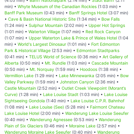
(4:05 min) •
Banff Nationalpark
(2:14 min) •
Stadt Banff
(2:11
min) •
Whyte Museum of the Canadian Rockies
(1:03 min) •
Banff Park Museum
(0:43 min) •
Banff Springs Hotel
(3:07 min)
•
Cave & Basin National Historic Site
(1:34 min) •
Bow Falls
(1:24 min) •
Sulphur Mountain
(2:02 min) •
Upper Hot Springs
(1:01 min) •
Waterton Village
(1:07 min) •
Red Rock Canyon
(1:07 min) •
Upper Waterton Lake & Prince of Wales Hotel
(1:04
min) •
World's Largest Dinosaur
(1:01 min) •
Fort Edmonton
Park & Historical Village
(2:53 min) •
Edmonton Stadtparks
(0:41 min) •
TELUS World of Science
(0:36 min) •
Art Gallery of
Alberta
(0:50 min) •
Mt. Rundle
(1:03 min) •
Cascade Mountain
(0:50 min) •
Mt. Norquay
(1:59 min) •
Hoodoos
(1:38 min) •
Vermillion Lake
(1:29 min) •
Lake Minnewanka
(2:05 min) •
Bow
Valley Parkway
(1:59 min) •
Johnston Canyon
(2:36 min) •
Castle Mountain
(2:52 min) •
Outlet Creek Viewpoint (Morant’s
Curve)
(1:28 min) •
Lake Louise Stadt
(1:03 min) •
Lake Louise
Sightseeing Gondola
(1:40 min) •
Lake Louise C.P.R. Bahnhof
(1:08 min) •
Lake Louise (See)
(5:28 min) •
Fairmont Chateau
Lake Louise Hotel
(2:00 min) •
Wanderung Lake Louise Seeufer
(0:40 min) •
Wanderung Agnessee
(0:53 min) •
Wanderung
Plain of Six Glaciers
(0:46 min) •
Moraine Lake
(2:57 min) •
Wanderung Moraine Lake Seeufer
(0:40 min) •
Wanderung