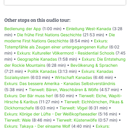
Other stops on this audio tour:
Bedienung der App
(1:00 min) •
Einleitung West-Kanada
(3:28
min) •
Die frühe First Nations Geschichte
(21:53 min) •
Die
moderne First Nations Geschichte
(8:54 min) •
Exkurs:
Totempfähle als Zeugen einer untergegangenen Kultur
(6:02
min) •
Exkurs: Kultureller Völkermord - Residential Schools
(7:45
min) •
Geographie Kanadas
(1:58 min) •
Exkurs: Die Entstehung
der Rockie Mountains
(6:28 min) •
Bevölkerung & Sprachen
(7:21 min) •
Politik Kanadas
(3:13 min) •
Exkurs: Kanadas
Sozialsystem
(6:03 min) •
Wirtschaft Kanadas
(6:46 min) •
Exkurs: Das bessere Amerika - Kanadas Selbstverständnis
(5:38 min) •
Tierwelt: Bären, Waschbären & Wölfe
(4:57 min) •
Exkurs: Der Bär muss her!
(6:50 min) •
Tierwelt: Elche, Wapiti-
Hirsche & Karibus
(11:27 min) •
Tierwelt: Eichhörnchen, Pikas &
Dickhornschafe
(6:03 min) •
Tierwelt: Vögel
(6:31 min) •
Exkurs: Könige der Lüfte - Der Weißkopfseeadler
(5:16 min) •
Tierwelt: Wale
(8:46 min) •
Tierwelt: Küstenwölfe
(0:57 min) •
Exkurs: Takaya - Der einsame Wolf
(4:40 min) •
Exkurs: