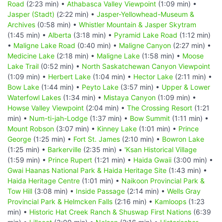
Road
(2:23 min) •
Athabasca Valley Viewpoint
(1:09 min) •
Jasper (Stadt)
(2:22 min) •
Jasper-Yellowhead-Museum &
Archives
(0:58 min) •
Whistler Mountain & Jasper Skytram
(1:45 min) •
Alberta
(3:18 min) •
Pyramid Lake Road
(1:12 min)
•
Maligne Lake Road
(0:40 min) •
Maligne Canyon
(2:27 min) •
Medicine Lake
(2:18 min) •
Maligne Lake
(1:58 min) •
Moose
Lake Trail
(0:52 min) •
North Saskatchewan Canyon Viewpoint
(1:09 min) •
Herbert Lake
(1:04 min) •
Hector Lake
(2:11 min) •
Bow Lake
(1:44 min) •
Peyto Lake
(3:57 min) •
Upper & Lower
Waterfowl Lakes
(1:34 min) •
Mistaya Canyon
(1:09 min) •
Howse Valley Viewpoint
(2:04 min) •
The Crossing Resort
(1:21
min) •
Num-ti-jah-Lodge
(1:37 min) •
Bow Summit
(1:11 min) •
Mount Robson
(3:07 min) •
Kinney Lake
(1:01 min) •
Prince
George
(1:25 min) •
Fort St. James
(2:10 min) •
Bowron Lake
(1:25 min) •
Barkerville
(2:35 min) •
'Ksan Historical Village
(1:59 min) •
Prince Rupert
(1:21 min) •
Haida Gwaii
(3:00 min) •
Gwai Haanas National Park & Haida Heritage Site
(1:43 min) •
Haida Heritage Centre
(1:01 min) •
Naikoon Provincial Park &
Tow Hill
(3:08 min) •
Inside Passage
(2:14 min) •
Wells Gray
Provincial Park & Helmcken Falls
(2:16 min) •
Kamloops
(1:23
min) •
Historic Hat Creek Ranch & Shuswap First Nations
(6:39