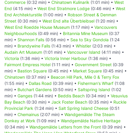
Commerce
(0:32 min) •
Chinatown Kulinarik
(1:01 min) •
West
End
(4:15 min) •
West End Stratmore Lodge
(0:46 min) •
West
End Architekturstile
(1:00 min) •
Robson Street & Denman
Street
(0:30 min) •
West End alte Überbleibsel
(1:20 min) •
West End Roedde House Museum
(1:17 min) •
Vancouvers
Neighbourhoods
(0:49 min) •
Britannia Mine Museum
(0:37
min) •
Shannon Falls
(0:56 min) •
Sea to Sky Gondola
(1:24
min) •
Brandywine Falls
(1:43 min) •
Whistler
(2:03 min) •
Audain Art Museum
(1:01 min) •
Vancouver Island
(4:11 min) •
Victoria
(1:36 min) •
Victoria Inner Harbour
(1:36 min) •
Fairmont Empress Hotel
(1:11 min) •
Government Street
(0:39
min) •
Bastion Square
(0:45 min) •
Market Square
(0:45 min) •
Chinatown
(0:37 min) •
Beacon Hill Park, Mile 0 & Terry Fox
(1:55 min) •
Dallas Road
(0:39 min) •
Fisherman's Wharf
(1:08
min) •
Butchart Gardens
(0:50 min) •
Saltspring Island
(1:02
min) •
Ganges
(1:44 min) •
Beddis Beach
(0:34 min) •
Vesuvius
Bay Beach
(0:30 min) •
Jack Foster Beach
(0:35 min) •
Ruckle
Provincial Park
(1:24 min) •
Salt Spring Island Cheese
(0:51
min) •
Chemainus
(2:07 min) •
Wandgemälde The Steam
Donkey at Work
(1:09 min) •
Wandgemälde Native Heritage
(0:34 min) •
Wandgemälde Letters from the Front
(0:39 min) •