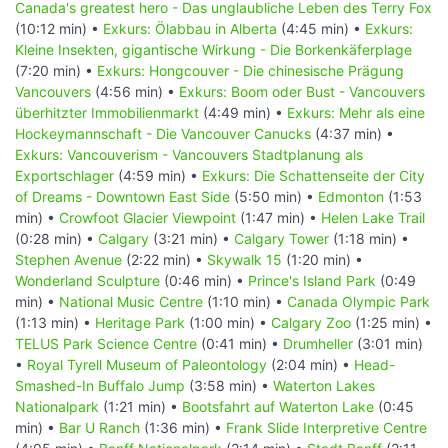
Canada's greatest hero - Das unglaubliche Leben des Terry Fox
(10:12 min) •
Exkurs: Ölabbau in Alberta
(4:45 min) •
Exkurs:
Kleine Insekten, gigantische Wirkung - Die Borkenkäferplage
(7:20 min) •
Exkurs: Hongcouver - Die chinesische Prägung
Vancouvers
(4:56 min) •
Exkurs: Boom oder Bust - Vancouvers
überhitzter Immobilienmarkt
(4:49 min) •
Exkurs: Mehr als eine
Hockeymannschaft - Die Vancouver Canucks
(4:37 min) •
Exkurs: Vancouverism - Vancouvers Stadtplanung als
Exportschlager
(4:59 min) •
Exkurs: Die Schattenseite der City
of Dreams - Downtown East Side
(5:50 min) •
Edmonton
(1:53
min) •
Crowfoot Glacier Viewpoint
(1:47 min) •
Helen Lake Trail
(0:28 min) •
Calgary
(3:21 min) •
Calgary Tower
(1:18 min) •
Stephen Avenue
(2:22 min) •
Skywalk 15
(1:20 min) •
Wonderland Sculpture
(0:46 min) •
Prince's Island Park
(0:49
min) •
National Music Centre
(1:10 min) •
Canada Olympic Park
(1:13 min) •
Heritage Park
(1:00 min) •
Calgary Zoo
(1:25 min) •
TELUS Park Science Centre
(0:41 min) •
Drumheller
(3:01 min)
•
Royal Tyrell Museum of Paleontology
(2:04 min) •
Head-
Smashed-In Buffalo Jump
(3:58 min) •
Waterton Lakes
Nationalpark
(1:21 min) •
Bootsfahrt auf Waterton Lake
(0:45
min) •
Bar U Ranch
(1:36 min) •
Frank Slide Interpretive Centre