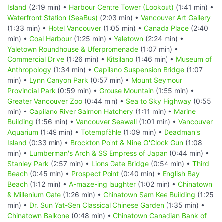
Island
(2:19 min) •
Harbour Centre Tower (Lookout)
(1:41 min) •
Waterfront Station (SeaBus)
(2:03 min) •
Vancouver Art Gallery
(1:33 min) •
Hotel Vancouver
(1:05 min) •
Canada Place
(2:40
min) •
Coal Harbour
(1:25 min) •
Yaletown
(2:24 min) •
Yaletown Roundhouse & Uferpromenade
(1:07 min) •
Commercial Drive
(1:26 min) •
Kitsilano
(1:46 min) •
Museum of
Anthropology
(1:34 min) •
Capilano Suspension Bridge
(1:07
min) •
Lynn Canyon Park
(0:57 min) •
Mount Seymour
Provincial Park
(0:59 min) •
Grouse Mountain
(1:55 min) •
Greater Vancouver Zoo
(0:44 min) •
Sea to Sky Highway
(0:55
min) •
Capilano River Salmon Hatchery
(1:11 min) •
Marine
Building
(1:56 min) •
Vancouver Seawall
(1:01 min) •
Vancouver
Aquarium
(1:49 min) •
Totempfähle
(1:09 min) •
Deadman's
Island
(0:33 min) •
Brockton Point & Nine O'Clock Gun
(1:08
min) •
Lumberman's Arch & SS Empress of Japan
(0:44 min) •
Stanley Park
(2:57 min) •
Lions Gate Bridge
(0:54 min) •
Third
Beach
(0:45 min) •
Prospect Point
(0:40 min) •
English Bay
Beach
(1:12 min) •
A-maze-ing laughter
(1:02 min) •
Chinatown
& Millenium Gate
(1:26 min) •
Chinatown Sam Kee Building
(1:25
min) •
Dr. Sun Yat-Sen Classical Chinese Garden
(1:35 min) •
Chinatown Balkone
(0:48 min) •
Chinatown Canadian Bank of