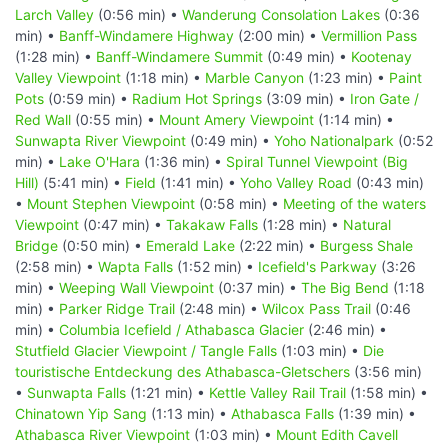
Larch Valley
(0:56 min) •
Wanderung Consolation Lakes
(0:36
min) •
Banff-Windamere Highway
(2:00 min) •
Vermillion Pass
(1:28 min) •
Banff-Windamere Summit
(0:49 min) •
Kootenay
Valley Viewpoint
(1:18 min) •
Marble Canyon
(1:23 min) •
Paint
Pots
(0:59 min) •
Radium Hot Springs
(3:09 min) •
Iron Gate /
Red Wall
(0:55 min) •
Mount Amery Viewpoint
(1:14 min) •
Sunwapta River Viewpoint
(0:49 min) •
Yoho Nationalpark
(0:52
min) •
Lake O'Hara
(1:36 min) •
Spiral Tunnel Viewpoint (Big
Hill)
(5:41 min) •
Field
(1:41 min) •
Yoho Valley Road
(0:43 min)
•
Mount Stephen Viewpoint
(0:58 min) •
Meeting of the waters
Viewpoint
(0:47 min) •
Takakaw Falls
(1:28 min) •
Natural
Bridge
(0:50 min) •
Emerald Lake
(2:22 min) •
Burgess Shale
(2:58 min) •
Wapta Falls
(1:52 min) •
Icefield's Parkway
(3:26
min) •
Weeping Wall Viewpoint
(0:37 min) •
The Big Bend
(1:18
min) •
Parker Ridge Trail
(2:48 min) •
Wilcox Pass Trail
(0:46
min) •
Columbia Icefield / Athabasca Glacier
(2:46 min) •
Stutfield Glacier Viewpoint / Tangle Falls
(1:03 min) •
Die
touristische Entdeckung des Athabasca-Gletschers
(3:56 min)
•
Sunwapta Falls
(1:21 min) •
Kettle Valley Rail Trail
(1:58 min) •
Chinatown Yip Sang
(1:13 min) •
Athabasca Falls
(1:39 min) •
Athabasca River Viewpoint
(1:03 min) •
Mount Edith Cavell