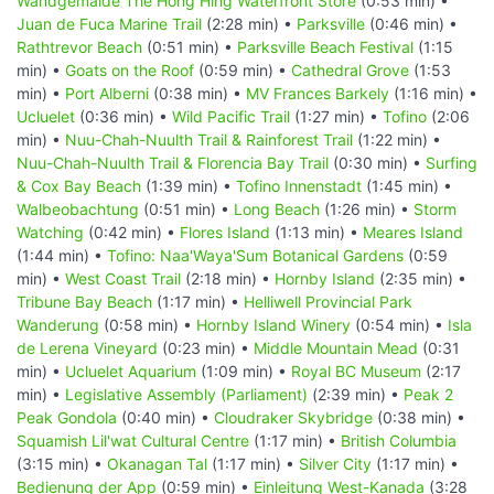
Wandgemälde The Hong Hing Waterfront Store
(0:53 min) •
Juan de Fuca Marine Trail
(2:28 min) •
Parksville
(0:46 min) •
Rathtrevor Beach
(0:51 min) •
Parksville Beach Festival
(1:15
min) •
Goats on the Roof
(0:59 min) •
Cathedral Grove
(1:53
min) •
Port Alberni
(0:38 min) •
MV Frances Barkely
(1:16 min) •
Ucluelet
(0:36 min) •
Wild Pacific Trail
(1:27 min) •
Tofino
(2:06
min) •
Nuu-Chah-Nuulth Trail & Rainforest Trail
(1:22 min) •
Nuu-Chah-Nuulth Trail & Florencia Bay Trail
(0:30 min) •
Surfing
& Cox Bay Beach
(1:39 min) •
Tofino Innenstadt
(1:45 min) •
Walbeobachtung
(0:51 min) •
Long Beach
(1:26 min) •
Storm
Watching
(0:42 min) •
Flores Island
(1:13 min) •
Meares Island
(1:44 min) •
Tofino: Naa'Waya'Sum Botanical Gardens
(0:59
min) •
West Coast Trail
(2:18 min) •
Hornby Island
(2:35 min) •
Tribune Bay Beach
(1:17 min) •
Helliwell Provincial Park
Wanderung
(0:58 min) •
Hornby Island Winery
(0:54 min) •
Isla
de Lerena Vineyard
(0:23 min) •
Middle Mountain Mead
(0:31
min) •
Ucluelet Aquarium
(1:09 min) •
Royal BC Museum
(2:17
min) •
Legislative Assembly (Parliament)
(2:39 min) •
Peak 2
Peak Gondola
(0:40 min) •
Cloudraker Skybridge
(0:38 min) •
Squamish Lil'wat Cultural Centre
(1:17 min) •
British Columbia
(3:15 min) •
Okanagan Tal
(1:17 min) •
Silver City
(1:17 min) •
Bedienung der App
(0:59 min) •
Einleitung West-Kanada
(3:28