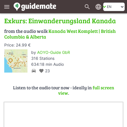
search
language
menu
Exkurs: Einwanderungsland Kanada
from the audio walk
Kanada West Komplett | British
Columbia & Alberta
Price: 24.99 €
by
AOYO-Guide GbR
316 Stations
634:18 min Audio
directions_car
favorite
23
Listen to the audio tour now - ideally in
full screen
view
.