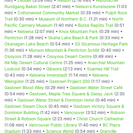
min) •
Lillooet
(3:09 min) •
Nelson
(2:16 min) •
Historischer
Rundgang Baker Street
(2:41 min) •
Nelson's Kunstszene
(1:03
min) •
Cottonwood Community Market
(0:39 min) •
Pulpit Rock
Trail
(0:30 min) •
Museum of Northern B.C.
(1:21 min) •
North
Pacific Cannery Museum
(1:40 min) •
Butze Rapids Trail
(0:51
min) •
Kelowna
(2:07 min) •
Knox Mountain Park
(0:29 min) •
Penticton
(1:28 min) •
Skaha Lake Beach & Park
(0:33 min) •
Okanagan Lake Beach
(0:54 min) •
SS Sicamous Heritage Park
(1:36 min) •
Munson Mountain & Penticton Schild
(0:40 min) •
Osoyoos
(1:28 min) •
Osoyoos Desert Centre
(0:49 min) •
Nk'Mip Desert Cultural Centre
(1:25 min) •
Anarchist Mountain
Lookout
(0:34 min) •
Gibsons
(2:13 min) •
Soames Hill Trail
(0:43 min) •
Kelowna Innenstadt
(1:14 min) •
Kelowna
Weingüter
(1:25 min) •
Gastown Project 200
(1:17 min) •
Gastown Blood Alley
(0:29 min) •
Gastown Water Street Café
(0:54 min) •
Gastown, Maple Tree Square & Gassy Jack
(2:30
min) •
Gastown Water Street & Dominion Hotel
(0:46 min) •
Gastown Steam Clock
(0:45 min) •
Gastown Victory Square &
Dominion Building
(1:42 min) •
Vancouver
(3:52 min) •
Robson
Street & Robson Square
(2:23 min) •
Christ Church Cathedral
(1:08 min) •
Vancouver Public Library
(1:40 min) •
BC Place
Stadium
(1:33 min) •
Science World
(0:54 min) •
Granville