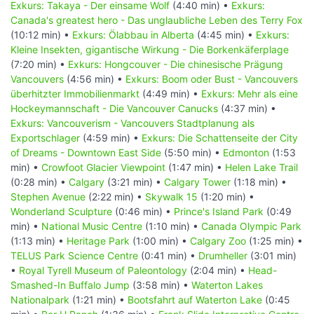
Exkurs: Takaya - Der einsame Wolf
(4:40 min) •
Exkurs:
Canada's greatest hero - Das unglaubliche Leben des Terry Fox
(10:12 min) •
Exkurs: Ölabbau in Alberta
(4:45 min) •
Exkurs:
Kleine Insekten, gigantische Wirkung - Die Borkenkäferplage
(7:20 min) •
Exkurs: Hongcouver - Die chinesische Prägung
Vancouvers
(4:56 min) •
Exkurs: Boom oder Bust - Vancouvers
überhitzter Immobilienmarkt
(4:49 min) •
Exkurs: Mehr als eine
Hockeymannschaft - Die Vancouver Canucks
(4:37 min) •
Exkurs: Vancouverism - Vancouvers Stadtplanung als
Exportschlager
(4:59 min) •
Exkurs: Die Schattenseite der City
of Dreams - Downtown East Side
(5:50 min) •
Edmonton
(1:53
min) •
Crowfoot Glacier Viewpoint
(1:47 min) •
Helen Lake Trail
(0:28 min) •
Calgary
(3:21 min) •
Calgary Tower
(1:18 min) •
Stephen Avenue
(2:22 min) •
Skywalk 15
(1:20 min) •
Wonderland Sculpture
(0:46 min) •
Prince's Island Park
(0:49
min) •
National Music Centre
(1:10 min) •
Canada Olympic Park
(1:13 min) •
Heritage Park
(1:00 min) •
Calgary Zoo
(1:25 min) •
TELUS Park Science Centre
(0:41 min) •
Drumheller
(3:01 min)
•
Royal Tyrell Museum of Paleontology
(2:04 min) •
Head-
Smashed-In Buffalo Jump
(3:58 min) •
Waterton Lakes
Nationalpark
(1:21 min) •
Bootsfahrt auf Waterton Lake
(0:45