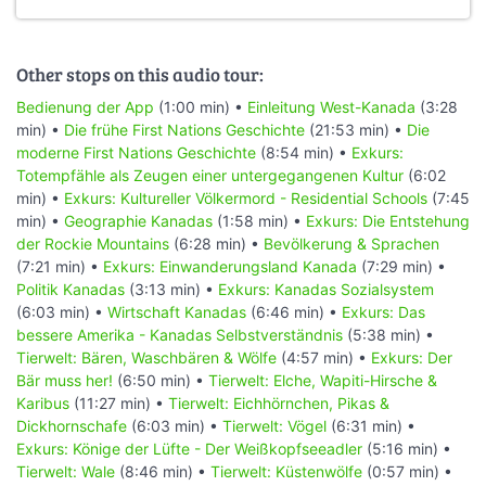
Other stops on this audio tour:
Bedienung der App
(1:00 min) •
Einleitung West-Kanada
(3:28
min) •
Die frühe First Nations Geschichte
(21:53 min) •
Die
moderne First Nations Geschichte
(8:54 min) •
Exkurs:
Totempfähle als Zeugen einer untergegangenen Kultur
(6:02
min) •
Exkurs: Kultureller Völkermord - Residential Schools
(7:45
min) •
Geographie Kanadas
(1:58 min) •
Exkurs: Die Entstehung
der Rockie Mountains
(6:28 min) •
Bevölkerung & Sprachen
(7:21 min) •
Exkurs: Einwanderungsland Kanada
(7:29 min) •
Politik Kanadas
(3:13 min) •
Exkurs: Kanadas Sozialsystem
(6:03 min) •
Wirtschaft Kanadas
(6:46 min) •
Exkurs: Das
bessere Amerika - Kanadas Selbstverständnis
(5:38 min) •
Tierwelt: Bären, Waschbären & Wölfe
(4:57 min) •
Exkurs: Der
Bär muss her!
(6:50 min) •
Tierwelt: Elche, Wapiti-Hirsche &
Karibus
(11:27 min) •
Tierwelt: Eichhörnchen, Pikas &
Dickhornschafe
(6:03 min) •
Tierwelt: Vögel
(6:31 min) •
Exkurs: Könige der Lüfte - Der Weißkopfseeadler
(5:16 min) •
Tierwelt: Wale
(8:46 min) •
Tierwelt: Küstenwölfe
(0:57 min) •