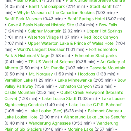
min) •
Bar U Ranch
(1:36 min) •
Frank Slide Interpretive Centre
(4:05 min) •
Banff Nationalpark
(2:14 min) •
Stadt Banff
(2:11
min) •
Whyte Museum of the Canadian Rockies
(1:03 min) •
Banff Park Museum
(0:43 min) •
Banff Springs Hotel
(3:07 min)
•
Cave & Basin National Historic Site
(1:34 min) •
Bow Falls
(1:24 min) •
Sulphur Mountain
(2:02 min) •
Upper Hot Springs
(1:01 min) •
Waterton Village
(1:07 min) •
Red Rock Canyon
(1:07 min) •
Upper Waterton Lake & Prince of Wales Hotel
(1:04
min) •
World's Largest Dinosaur
(1:01 min) •
Fort Edmonton
Park & Historical Village
(2:53 min) •
Edmonton Stadtparks
(0:41 min) •
TELUS World of Science
(0:36 min) •
Art Gallery of
Alberta
(0:50 min) •
Mt. Rundle
(1:03 min) •
Cascade Mountain
(0:50 min) •
Mt. Norquay
(1:59 min) •
Hoodoos
(1:38 min) •
Vermillion Lake
(1:29 min) •
Lake Minnewanka
(2:05 min) •
Bow
Valley Parkway
(1:59 min) •
Johnston Canyon
(2:36 min) •
Castle Mountain
(2:52 min) •
Outlet Creek Viewpoint (Morant’s
Curve)
(1:28 min) •
Lake Louise Stadt
(1:03 min) •
Lake Louise
Sightseeing Gondola
(1:40 min) •
Lake Louise C.P.R. Bahnhof
(1:08 min) •
Lake Louise (See)
(5:28 min) •
Fairmont Chateau
Lake Louise Hotel
(2:00 min) •
Wanderung Lake Louise Seeufer
(0:40 min) •
Wanderung Agnessee
(0:53 min) •
Wanderung
Plain of Six Glaciers
(0:46 min) •
Moraine Lake
(2:57 min) •