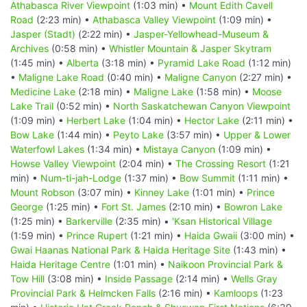
Athabasca River Viewpoint
(1:03 min) •
Mount Edith Cavell
Road
(2:23 min) •
Athabasca Valley Viewpoint
(1:09 min) •
Jasper (Stadt)
(2:22 min) •
Jasper-Yellowhead-Museum &
Archives
(0:58 min) •
Whistler Mountain & Jasper Skytram
(1:45 min) •
Alberta
(3:18 min) •
Pyramid Lake Road
(1:12 min)
•
Maligne Lake Road
(0:40 min) •
Maligne Canyon
(2:27 min) •
Medicine Lake
(2:18 min) •
Maligne Lake
(1:58 min) •
Moose
Lake Trail
(0:52 min) •
North Saskatchewan Canyon Viewpoint
(1:09 min) •
Herbert Lake
(1:04 min) •
Hector Lake
(2:11 min) •
Bow Lake
(1:44 min) •
Peyto Lake
(3:57 min) •
Upper & Lower
Waterfowl Lakes
(1:34 min) •
Mistaya Canyon
(1:09 min) •
Howse Valley Viewpoint
(2:04 min) •
The Crossing Resort
(1:21
min) •
Num-ti-jah-Lodge
(1:37 min) •
Bow Summit
(1:11 min) •
Mount Robson
(3:07 min) •
Kinney Lake
(1:01 min) •
Prince
George
(1:25 min) •
Fort St. James
(2:10 min) •
Bowron Lake
(1:25 min) •
Barkerville
(2:35 min) •
'Ksan Historical Village
(1:59 min) •
Prince Rupert
(1:21 min) •
Haida Gwaii
(3:00 min) •
Gwai Haanas National Park & Haida Heritage Site
(1:43 min) •
Haida Heritage Centre
(1:01 min) •
Naikoon Provincial Park &
Tow Hill
(3:08 min) •
Inside Passage
(2:14 min) •
Wells Gray
Provincial Park & Helmcken Falls
(2:16 min) •
Kamloops
(1:23