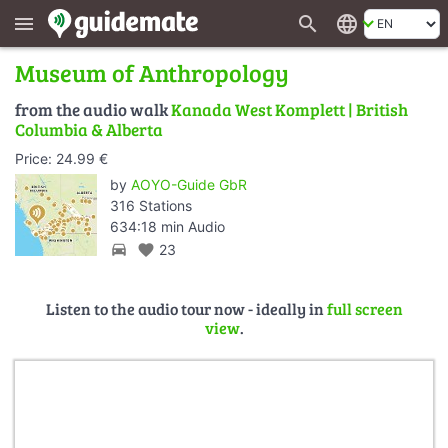
search
language
menu
Museum of Anthropology
from the audio walk
Kanada West Komplett | British
Columbia & Alberta
Price: 24.99 €
by
AOYO-Guide GbR
316 Stations
634:18 min Audio
directions_car
favorite
23
Listen to the audio tour now - ideally in
full screen
view
.