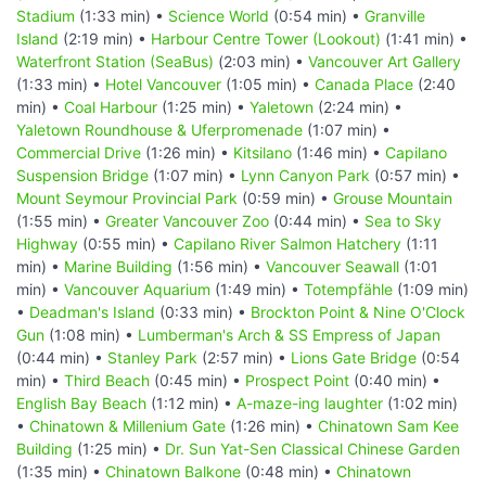
Stadium
(1:33 min) •
Science World
(0:54 min) •
Granville
Island
(2:19 min) •
Harbour Centre Tower (Lookout)
(1:41 min) •
Waterfront Station (SeaBus)
(2:03 min) •
Vancouver Art Gallery
(1:33 min) •
Hotel Vancouver
(1:05 min) •
Canada Place
(2:40
min) •
Coal Harbour
(1:25 min) •
Yaletown
(2:24 min) •
Yaletown Roundhouse & Uferpromenade
(1:07 min) •
Commercial Drive
(1:26 min) •
Kitsilano
(1:46 min) •
Capilano
Suspension Bridge
(1:07 min) •
Lynn Canyon Park
(0:57 min) •
Mount Seymour Provincial Park
(0:59 min) •
Grouse Mountain
(1:55 min) •
Greater Vancouver Zoo
(0:44 min) •
Sea to Sky
Highway
(0:55 min) •
Capilano River Salmon Hatchery
(1:11
min) •
Marine Building
(1:56 min) •
Vancouver Seawall
(1:01
min) •
Vancouver Aquarium
(1:49 min) •
Totempfähle
(1:09 min)
•
Deadman's Island
(0:33 min) •
Brockton Point & Nine O'Clock
Gun
(1:08 min) •
Lumberman's Arch & SS Empress of Japan
(0:44 min) •
Stanley Park
(2:57 min) •
Lions Gate Bridge
(0:54
min) •
Third Beach
(0:45 min) •
Prospect Point
(0:40 min) •
English Bay Beach
(1:12 min) •
A-maze-ing laughter
(1:02 min)
•
Chinatown & Millenium Gate
(1:26 min) •
Chinatown Sam Kee
Building
(1:25 min) •
Dr. Sun Yat-Sen Classical Chinese Garden
(1:35 min) •
Chinatown Balkone
(0:48 min) •
Chinatown