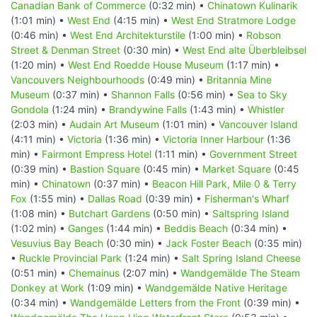
Canadian Bank of Commerce
(0:32 min) •
Chinatown Kulinarik
(1:01 min) •
West End
(4:15 min) •
West End Stratmore Lodge
(0:46 min) •
West End Architekturstile
(1:00 min) •
Robson
Street & Denman Street
(0:30 min) •
West End alte Überbleibsel
(1:20 min) •
West End Roedde House Museum
(1:17 min) •
Vancouvers Neighbourhoods
(0:49 min) •
Britannia Mine
Museum
(0:37 min) •
Shannon Falls
(0:56 min) •
Sea to Sky
Gondola
(1:24 min) •
Brandywine Falls
(1:43 min) •
Whistler
(2:03 min) •
Audain Art Museum
(1:01 min) •
Vancouver Island
(4:11 min) •
Victoria
(1:36 min) •
Victoria Inner Harbour
(1:36
min) •
Fairmont Empress Hotel
(1:11 min) •
Government Street
(0:39 min) •
Bastion Square
(0:45 min) •
Market Square
(0:45
min) •
Chinatown
(0:37 min) •
Beacon Hill Park, Mile 0 & Terry
Fox
(1:55 min) •
Dallas Road
(0:39 min) •
Fisherman's Wharf
(1:08 min) •
Butchart Gardens
(0:50 min) •
Saltspring Island
(1:02 min) •
Ganges
(1:44 min) •
Beddis Beach
(0:34 min) •
Vesuvius Bay Beach
(0:30 min) •
Jack Foster Beach
(0:35 min)
•
Ruckle Provincial Park
(1:24 min) •
Salt Spring Island Cheese
(0:51 min) •
Chemainus
(2:07 min) •
Wandgemälde The Steam
Donkey at Work
(1:09 min) •
Wandgemälde Native Heritage
(0:34 min) •
Wandgemälde Letters from the Front
(0:39 min) •