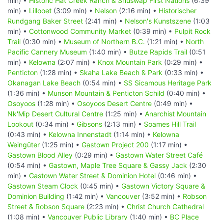
min) •
Historic Hat Creek Ranch & Shuswap First Nations
(6:39
min) •
Lillooet
(3:09 min) •
Nelson
(2:16 min) •
Historischer
Rundgang Baker Street
(2:41 min) •
Nelson's Kunstszene
(1:03
min) •
Cottonwood Community Market
(0:39 min) •
Pulpit Rock
Trail
(0:30 min) •
Museum of Northern B.C.
(1:21 min) •
North
Pacific Cannery Museum
(1:40 min) •
Butze Rapids Trail
(0:51
min) •
Kelowna
(2:07 min) •
Knox Mountain Park
(0:29 min) •
Penticton
(1:28 min) •
Skaha Lake Beach & Park
(0:33 min) •
Okanagan Lake Beach
(0:54 min) •
SS Sicamous Heritage Park
(1:36 min) •
Munson Mountain & Penticton Schild
(0:40 min) •
Osoyoos
(1:28 min) •
Osoyoos Desert Centre
(0:49 min) •
Nk'Mip Desert Cultural Centre
(1:25 min) •
Anarchist Mountain
Lookout
(0:34 min) •
Gibsons
(2:13 min) •
Soames Hill Trail
(0:43 min) •
Kelowna Innenstadt
(1:14 min) •
Kelowna
Weingüter
(1:25 min) •
Gastown Project 200
(1:17 min) •
Gastown Blood Alley
(0:29 min) •
Gastown Water Street Café
(0:54 min) •
Gastown, Maple Tree Square & Gassy Jack
(2:30
min) •
Gastown Water Street & Dominion Hotel
(0:46 min) •
Gastown Steam Clock
(0:45 min) •
Gastown Victory Square &
Dominion Building
(1:42 min) •
Vancouver
(3:52 min) •
Robson
Street & Robson Square
(2:23 min) •
Christ Church Cathedral
(1:08 min) •
Vancouver Public Library
(1:40 min) •
BC Place