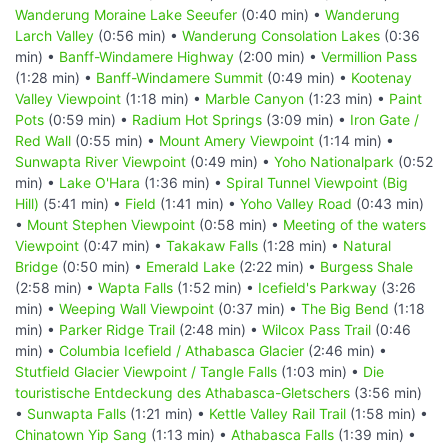
Wanderung Moraine Lake Seeufer
(0:40 min) •
Wanderung
Larch Valley
(0:56 min) •
Wanderung Consolation Lakes
(0:36
min) •
Banff-Windamere Highway
(2:00 min) •
Vermillion Pass
(1:28 min) •
Banff-Windamere Summit
(0:49 min) •
Kootenay
Valley Viewpoint
(1:18 min) •
Marble Canyon
(1:23 min) •
Paint
Pots
(0:59 min) •
Radium Hot Springs
(3:09 min) •
Iron Gate /
Red Wall
(0:55 min) •
Mount Amery Viewpoint
(1:14 min) •
Sunwapta River Viewpoint
(0:49 min) •
Yoho Nationalpark
(0:52
min) •
Lake O'Hara
(1:36 min) •
Spiral Tunnel Viewpoint (Big
Hill)
(5:41 min) •
Field
(1:41 min) •
Yoho Valley Road
(0:43 min)
•
Mount Stephen Viewpoint
(0:58 min) •
Meeting of the waters
Viewpoint
(0:47 min) •
Takakaw Falls
(1:28 min) •
Natural
Bridge
(0:50 min) •
Emerald Lake
(2:22 min) •
Burgess Shale
(2:58 min) •
Wapta Falls
(1:52 min) •
Icefield's Parkway
(3:26
min) •
Weeping Wall Viewpoint
(0:37 min) •
The Big Bend
(1:18
min) •
Parker Ridge Trail
(2:48 min) •
Wilcox Pass Trail
(0:46
min) •
Columbia Icefield / Athabasca Glacier
(2:46 min) •
Stutfield Glacier Viewpoint / Tangle Falls
(1:03 min) •
Die
touristische Entdeckung des Athabasca-Gletschers
(3:56 min)
•
Sunwapta Falls
(1:21 min) •
Kettle Valley Rail Trail
(1:58 min) •
Chinatown Yip Sang
(1:13 min) •
Athabasca Falls
(1:39 min) •