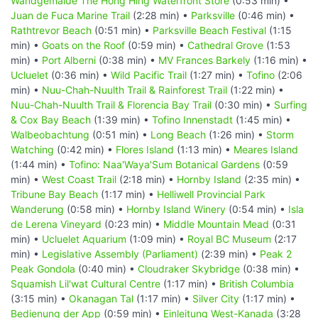
Wandgemälde The Hong Hing Waterfront Store
(0:53 min) •
Juan de Fuca Marine Trail
(2:28 min) •
Parksville
(0:46 min) •
Rathtrevor Beach
(0:51 min) •
Parksville Beach Festival
(1:15
min) •
Goats on the Roof
(0:59 min) •
Cathedral Grove
(1:53
min) •
Port Alberni
(0:38 min) •
MV Frances Barkely
(1:16 min) •
Ucluelet
(0:36 min) •
Wild Pacific Trail
(1:27 min) •
Tofino
(2:06
min) •
Nuu-Chah-Nuulth Trail & Rainforest Trail
(1:22 min) •
Nuu-Chah-Nuulth Trail & Florencia Bay Trail
(0:30 min) •
Surfing
& Cox Bay Beach
(1:39 min) •
Tofino Innenstadt
(1:45 min) •
Walbeobachtung
(0:51 min) •
Long Beach
(1:26 min) •
Storm
Watching
(0:42 min) •
Flores Island
(1:13 min) •
Meares Island
(1:44 min) •
Tofino: Naa'Waya'Sum Botanical Gardens
(0:59
min) •
West Coast Trail
(2:18 min) •
Hornby Island
(2:35 min) •
Tribune Bay Beach
(1:17 min) •
Helliwell Provincial Park
Wanderung
(0:58 min) •
Hornby Island Winery
(0:54 min) •
Isla
de Lerena Vineyard
(0:23 min) •
Middle Mountain Mead
(0:31
min) •
Ucluelet Aquarium
(1:09 min) •
Royal BC Museum
(2:17
min) •
Legislative Assembly (Parliament)
(2:39 min) •
Peak 2
Peak Gondola
(0:40 min) •
Cloudraker Skybridge
(0:38 min) •
Squamish Lil'wat Cultural Centre
(1:17 min) •
British Columbia
(3:15 min) •
Okanagan Tal
(1:17 min) •
Silver City
(1:17 min) •
Bedienung der App
(0:59 min) •
Einleitung West-Kanada
(3:28