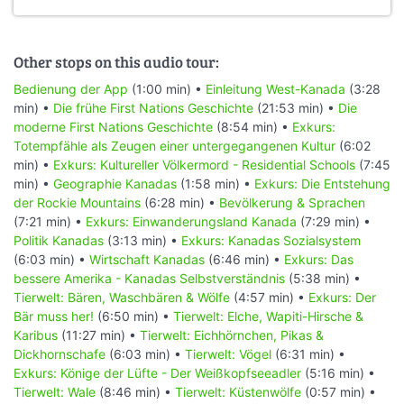
Other stops on this audio tour:
Bedienung der App
(1:00 min) •
Einleitung West-Kanada
(3:28
min) •
Die frühe First Nations Geschichte
(21:53 min) •
Die
moderne First Nations Geschichte
(8:54 min) •
Exkurs:
Totempfähle als Zeugen einer untergegangenen Kultur
(6:02
min) •
Exkurs: Kultureller Völkermord - Residential Schools
(7:45
min) •
Geographie Kanadas
(1:58 min) •
Exkurs: Die Entstehung
der Rockie Mountains
(6:28 min) •
Bevölkerung & Sprachen
(7:21 min) •
Exkurs: Einwanderungsland Kanada
(7:29 min) •
Politik Kanadas
(3:13 min) •
Exkurs: Kanadas Sozialsystem
(6:03 min) •
Wirtschaft Kanadas
(6:46 min) •
Exkurs: Das
bessere Amerika - Kanadas Selbstverständnis
(5:38 min) •
Tierwelt: Bären, Waschbären & Wölfe
(4:57 min) •
Exkurs: Der
Bär muss her!
(6:50 min) •
Tierwelt: Elche, Wapiti-Hirsche &
Karibus
(11:27 min) •
Tierwelt: Eichhörnchen, Pikas &
Dickhornschafe
(6:03 min) •
Tierwelt: Vögel
(6:31 min) •
Exkurs: Könige der Lüfte - Der Weißkopfseeadler
(5:16 min) •
Tierwelt: Wale
(8:46 min) •
Tierwelt: Küstenwölfe
(0:57 min) •