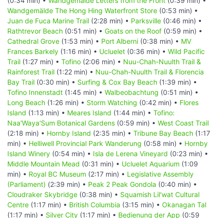
(0:34 min) •
Wandgemälde Letters from the Front
(0:39 min) •
Wandgemälde The Hong Hing Waterfront Store
(0:53 min) •
Juan de Fuca Marine Trail
(2:28 min) •
Parksville
(0:46 min) •
Rathtrevor Beach
(0:51 min) •
Goats on the Roof
(0:59 min) •
Cathedral Grove
(1:53 min) •
Port Alberni
(0:38 min) •
MV
Frances Barkely
(1:16 min) •
Ucluelet
(0:36 min) •
Wild Pacific
Trail
(1:27 min) •
Tofino
(2:06 min) •
Nuu-Chah-Nuulth Trail &
Rainforest Trail
(1:22 min) •
Nuu-Chah-Nuulth Trail & Florencia
Bay Trail
(0:30 min) •
Surfing & Cox Bay Beach
(1:39 min) •
Tofino Innenstadt
(1:45 min) •
Walbeobachtung
(0:51 min) •
Long Beach
(1:26 min) •
Storm Watching
(0:42 min) •
Flores
Island
(1:13 min) •
Meares Island
(1:44 min) •
Tofino:
Naa'Waya'Sum Botanical Gardens
(0:59 min) •
West Coast Trail
(2:18 min) •
Hornby Island
(2:35 min) •
Tribune Bay Beach
(1:17
min) •
Helliwell Provincial Park Wanderung
(0:58 min) •
Hornby
Island Winery
(0:54 min) •
Isla de Lerena Vineyard
(0:23 min) •
Middle Mountain Mead
(0:31 min) •
Ucluelet Aquarium
(1:09
min) •
Royal BC Museum
(2:17 min) •
Legislative Assembly
(Parliament)
(2:39 min) •
Peak 2 Peak Gondola
(0:40 min) •
Cloudraker Skybridge
(0:38 min) •
Squamish Lil'wat Cultural
Centre
(1:17 min) •
British Columbia
(3:15 min) •
Okanagan Tal
(1:17 min) •
Silver City
(1:17 min) •
Bedienung der App
(0:59