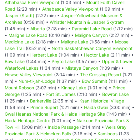
Athabasca River Viewpoint
(1:03 min) •
Mount Edith Cavell
Road
(2:23 min) •
Athabasca Valley Viewpoint
(1:09 min) •
Jasper (Stadt)
(2:22 min) •
Jasper-Yellowhead-Museum &
Archives
(0:58 min) •
Whistler Mountain & Jasper Skytram
(1:45 min) •
Alberta
(3:18 min) •
Pyramid Lake Road
(1:12 min)
•
Maligne Lake Road
(0:40 min) •
Maligne Canyon
(2:27 min) •
Medicine Lake
(2:18 min) •
Maligne Lake
(1:58 min) •
Moose
Lake Trail
(0:52 min) •
North Saskatchewan Canyon Viewpoint
(1:09 min) •
Herbert Lake
(1:04 min) •
Hector Lake
(2:11 min) •
Bow Lake
(1:44 min) •
Peyto Lake
(3:57 min) •
Upper & Lower
Waterfowl Lakes
(1:34 min) •
Mistaya Canyon
(1:09 min) •
Howse Valley Viewpoint
(2:04 min) •
The Crossing Resort
(1:21
min) •
Num-ti-jah-Lodge
(1:37 min) •
Bow Summit
(1:11 min) •
Mount Robson
(3:07 min) •
Kinney Lake
(1:01 min) •
Prince
George
(1:25 min) •
Fort St. James
(2:10 min) •
Bowron Lake
(1:25 min) •
Barkerville
(2:35 min) •
'Ksan Historical Village
(1:59 min) •
Prince Rupert
(1:21 min) •
Haida Gwaii
(3:00 min) •
Gwai Haanas National Park & Haida Heritage Site
(1:43 min) •
Haida Heritage Centre
(1:01 min) •
Naikoon Provincial Park &
Tow Hill
(3:08 min) •
Inside Passage
(2:14 min) •
Wells Gray
Provincial Park & Helmcken Falls
(2:16 min) •
Kamloops
(1:23