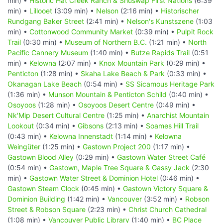
min) •
Historic Hat Creek Ranch & Shuswap First Nations
(6:39
min) •
Lillooet
(3:09 min) •
Nelson
(2:16 min) •
Historischer
Rundgang Baker Street
(2:41 min) •
Nelson's Kunstszene
(1:03
min) •
Cottonwood Community Market
(0:39 min) •
Pulpit Rock
Trail
(0:30 min) •
Museum of Northern B.C.
(1:21 min) •
North
Pacific Cannery Museum
(1:40 min) •
Butze Rapids Trail
(0:51
min) •
Kelowna
(2:07 min) •
Knox Mountain Park
(0:29 min) •
Penticton
(1:28 min) •
Skaha Lake Beach & Park
(0:33 min) •
Okanagan Lake Beach
(0:54 min) •
SS Sicamous Heritage Park
(1:36 min) •
Munson Mountain & Penticton Schild
(0:40 min) •
Osoyoos
(1:28 min) •
Osoyoos Desert Centre
(0:49 min) •
Nk'Mip Desert Cultural Centre
(1:25 min) •
Anarchist Mountain
Lookout
(0:34 min) •
Gibsons
(2:13 min) •
Soames Hill Trail
(0:43 min) •
Kelowna Innenstadt
(1:14 min) •
Kelowna
Weingüter
(1:25 min) •
Gastown Project 200
(1:17 min) •
Gastown Blood Alley
(0:29 min) •
Gastown Water Street Café
(0:54 min) •
Gastown, Maple Tree Square & Gassy Jack
(2:30
min) •
Gastown Water Street & Dominion Hotel
(0:46 min) •
Gastown Steam Clock
(0:45 min) •
Gastown Victory Square &
Dominion Building
(1:42 min) •
Vancouver
(3:52 min) •
Robson
Street & Robson Square
(2:23 min) •
Christ Church Cathedral
(1:08 min) •
Vancouver Public Library
(1:40 min) •
BC Place