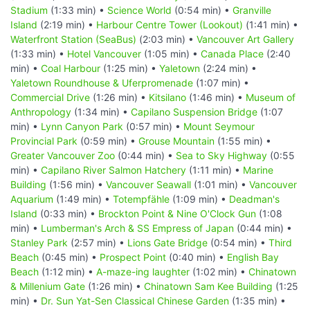
Stadium
(1:33 min) •
Science World
(0:54 min) •
Granville
Island
(2:19 min) •
Harbour Centre Tower (Lookout)
(1:41 min) •
Waterfront Station (SeaBus)
(2:03 min) •
Vancouver Art Gallery
(1:33 min) •
Hotel Vancouver
(1:05 min) •
Canada Place
(2:40
min) •
Coal Harbour
(1:25 min) •
Yaletown
(2:24 min) •
Yaletown Roundhouse & Uferpromenade
(1:07 min) •
Commercial Drive
(1:26 min) •
Kitsilano
(1:46 min) •
Museum of
Anthropology
(1:34 min) •
Capilano Suspension Bridge
(1:07
min) •
Lynn Canyon Park
(0:57 min) •
Mount Seymour
Provincial Park
(0:59 min) •
Grouse Mountain
(1:55 min) •
Greater Vancouver Zoo
(0:44 min) •
Sea to Sky Highway
(0:55
min) •
Capilano River Salmon Hatchery
(1:11 min) •
Marine
Building
(1:56 min) •
Vancouver Seawall
(1:01 min) •
Vancouver
Aquarium
(1:49 min) •
Totempfähle
(1:09 min) •
Deadman's
Island
(0:33 min) •
Brockton Point & Nine O'Clock Gun
(1:08
min) •
Lumberman's Arch & SS Empress of Japan
(0:44 min) •
Stanley Park
(2:57 min) •
Lions Gate Bridge
(0:54 min) •
Third
Beach
(0:45 min) •
Prospect Point
(0:40 min) •
English Bay
Beach
(1:12 min) •
A-maze-ing laughter
(1:02 min) •
Chinatown
& Millenium Gate
(1:26 min) •
Chinatown Sam Kee Building
(1:25
min) •
Dr. Sun Yat-Sen Classical Chinese Garden
(1:35 min) •