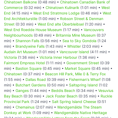
Chinatown Balkone
(0:48 min) •
Chinatown Canadian Bank of
Commerce
(0:32 min) •
Chinatown Kulinarik
(1:01 min) •
West
End
(4:15 min) •
West End Stratmore Lodge
(0:46 min) •
West
End Architekturstile
(1:00 min) •
Robson Street & Denman
Street
(0:30 min) •
West End alte Überbleibsel
(1:20 min) •
West End Roedde House Museum
(1:17 min) •
Vancouvers
Neighbourhoods
(0:49 min) •
Britannia Mine Museum
(0:37
min) •
Shannon Falls
(0:56 min) •
Sea to Sky Gondola
(1:24
min) •
Brandywine Falls
(1:43 min) •
Whistler
(2:03 min) •
Audain Art Museum
(1:01 min) •
Vancouver Island
(4:11 min) •
Victoria
(1:36 min) •
Victoria Inner Harbour
(1:36 min) •
Fairmont Empress Hotel
(1:11 min) •
Government Street
(0:39
min) •
Bastion Square
(0:45 min) •
Market Square
(0:45 min) •
Chinatown
(0:37 min) •
Beacon Hill Park, Mile 0 & Terry Fox
(1:55 min) •
Dallas Road
(0:39 min) •
Fisherman's Wharf
(1:08
min) •
Butchart Gardens
(0:50 min) •
Saltspring Island
(1:02
min) •
Ganges
(1:44 min) •
Beddis Beach
(0:34 min) •
Vesuvius
Bay Beach
(0:30 min) •
Jack Foster Beach
(0:35 min) •
Ruckle
Provincial Park
(1:24 min) •
Salt Spring Island Cheese
(0:51
min) •
Chemainus
(2:07 min) •
Wandgemälde The Steam
Donkey at Work
(1:09 min) •
Wandgemälde Native Heritage