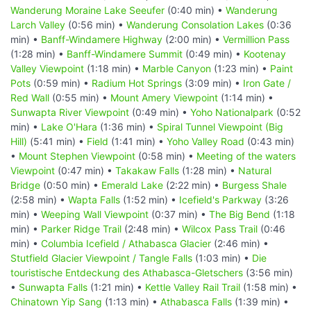
Wanderung Moraine Lake Seeufer
(0:40 min) •
Wanderung
Larch Valley
(0:56 min) •
Wanderung Consolation Lakes
(0:36
min) •
Banff-Windamere Highway
(2:00 min) •
Vermillion Pass
(1:28 min) •
Banff-Windamere Summit
(0:49 min) •
Kootenay
Valley Viewpoint
(1:18 min) •
Marble Canyon
(1:23 min) •
Paint
Pots
(0:59 min) •
Radium Hot Springs
(3:09 min) •
Iron Gate /
Red Wall
(0:55 min) •
Mount Amery Viewpoint
(1:14 min) •
Sunwapta River Viewpoint
(0:49 min) •
Yoho Nationalpark
(0:52
min) •
Lake O'Hara
(1:36 min) •
Spiral Tunnel Viewpoint (Big
Hill)
(5:41 min) •
Field
(1:41 min) •
Yoho Valley Road
(0:43 min)
•
Mount Stephen Viewpoint
(0:58 min) •
Meeting of the waters
Viewpoint
(0:47 min) •
Takakaw Falls
(1:28 min) •
Natural
Bridge
(0:50 min) •
Emerald Lake
(2:22 min) •
Burgess Shale
(2:58 min) •
Wapta Falls
(1:52 min) •
Icefield's Parkway
(3:26
min) •
Weeping Wall Viewpoint
(0:37 min) •
The Big Bend
(1:18
min) •
Parker Ridge Trail
(2:48 min) •
Wilcox Pass Trail
(0:46
min) •
Columbia Icefield / Athabasca Glacier
(2:46 min) •
Stutfield Glacier Viewpoint / Tangle Falls
(1:03 min) •
Die
touristische Entdeckung des Athabasca-Gletschers
(3:56 min)
•
Sunwapta Falls
(1:21 min) •
Kettle Valley Rail Trail
(1:58 min) •
Chinatown Yip Sang
(1:13 min) •
Athabasca Falls
(1:39 min) •