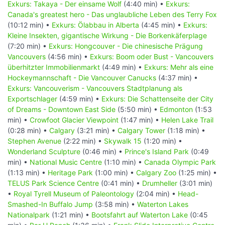
Exkurs: Takaya - Der einsame Wolf
(4:40 min) •
Exkurs:
Canada's greatest hero - Das unglaubliche Leben des Terry Fox
(10:12 min) •
Exkurs: Ölabbau in Alberta
(4:45 min) •
Exkurs:
Kleine Insekten, gigantische Wirkung - Die Borkenkäferplage
(7:20 min) •
Exkurs: Hongcouver - Die chinesische Prägung
Vancouvers
(4:56 min) •
Exkurs: Boom oder Bust - Vancouvers
überhitzter Immobilienmarkt
(4:49 min) •
Exkurs: Mehr als eine
Hockeymannschaft - Die Vancouver Canucks
(4:37 min) •
Exkurs: Vancouverism - Vancouvers Stadtplanung als
Exportschlager
(4:59 min) •
Exkurs: Die Schattenseite der City
of Dreams - Downtown East Side
(5:50 min) •
Edmonton
(1:53
min) •
Crowfoot Glacier Viewpoint
(1:47 min) •
Helen Lake Trail
(0:28 min) •
Calgary
(3:21 min) •
Calgary Tower
(1:18 min) •
Stephen Avenue
(2:22 min) •
Skywalk 15
(1:20 min) •
Wonderland Sculpture
(0:46 min) •
Prince's Island Park
(0:49
min) •
National Music Centre
(1:10 min) •
Canada Olympic Park
(1:13 min) •
Heritage Park
(1:00 min) •
Calgary Zoo
(1:25 min) •
TELUS Park Science Centre
(0:41 min) •
Drumheller
(3:01 min)
•
Royal Tyrell Museum of Paleontology
(2:04 min) •
Head-
Smashed-In Buffalo Jump
(3:58 min) •
Waterton Lakes
Nationalpark
(1:21 min) •
Bootsfahrt auf Waterton Lake
(0:45