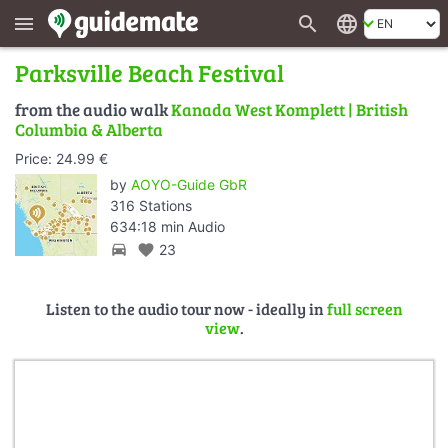
search
language
menu
Parksville Beach Festival
from the audio walk
Kanada West Komplett | British
Columbia & Alberta
Price: 24.99 €
by
AOYO-Guide GbR
316 Stations
634:18 min Audio
directions_car
favorite
23
Listen to the audio tour now - ideally in
full screen
view
.