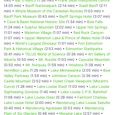
min) •
Bar U Ranch
(1:36 min) •
Frank Slide Interpretive Centre
(4:05 min) •
Banff Nationalpark
(2:14 min) •
Stadt Banff
(2:11
min) •
Whyte Museum of the Canadian Rockies
(1:03 min) •
Banff Park Museum
(0:43 min) •
Banff Springs Hotel
(3:07 min)
•
Cave & Basin National Historic Site
(1:34 min) •
Bow Falls
(1:24 min) •
Sulphur Mountain
(2:02 min) •
Upper Hot Springs
(1:01 min) •
Waterton Village
(1:07 min) •
Red Rock Canyon
(1:07 min) •
Upper Waterton Lake & Prince of Wales Hotel
(1:04
min) •
World's Largest Dinosaur
(1:01 min) •
Fort Edmonton
Park & Historical Village
(2:53 min) •
Edmonton Stadtparks
(0:41 min) •
TELUS World of Science
(0:36 min) •
Art Gallery of
Alberta
(0:50 min) •
Mt. Rundle
(1:03 min) •
Cascade Mountain
(0:50 min) •
Mt. Norquay
(1:59 min) •
Hoodoos
(1:38 min) •
Vermillion Lake
(1:29 min) •
Lake Minnewanka
(2:05 min) •
Bow
Valley Parkway
(1:59 min) •
Johnston Canyon
(2:36 min) •
Castle Mountain
(2:52 min) •
Outlet Creek Viewpoint (Morant’s
Curve)
(1:28 min) •
Lake Louise Stadt
(1:03 min) •
Lake Louise
Sightseeing Gondola
(1:40 min) •
Lake Louise C.P.R. Bahnhof
(1:08 min) •
Lake Louise (See)
(5:28 min) •
Fairmont Chateau
Lake Louise Hotel
(2:00 min) •
Wanderung Lake Louise Seeufer
(0:40 min) •
Wanderung Agnessee
(0:53 min) •
Wanderung
Plain of Six Glaciers
(0:46 min) •
Moraine Lake
(2:57 min) •