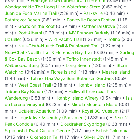
(0:34 min) •
Wandgemälde Letters from the Front
(0:39 min) •
Wandgemälde The Hong Hing Waterfront Store
(0:53 min) •
Juan de Fuca Marine Trail
(2:28 min) •
Parksville
(0:46 min) •
Rathtrevor Beach
(0:51 min) •
Parksville Beach Festival
(1:15
min) •
Goats on the Roof
(0:59 min) •
Cathedral Grove
(1:53
min) •
Port Alberni
(0:38 min) •
MV Frances Barkely
(1:16 min) •
Ucluelet
(0:36 min) •
Wild Pacific Trail
(1:27 min) •
Tofino
(2:06
min) •
Nuu-Chah-Nuulth Trail & Rainforest Trail
(1:22 min) •
Nuu-Chah-Nuulth Trail & Florencia Bay Trail
(0:30 min) •
Surfing
& Cox Bay Beach
(1:39 min) •
Tofino Innenstadt
(1:45 min) •
Walbeobachtung
(0:51 min) •
Long Beach
(1:26 min) •
Storm
Watching
(0:42 min) •
Flores Island
(1:13 min) •
Meares Island
(1:44 min) •
Tofino: Naa'Waya'Sum Botanical Gardens
(0:59
min) •
West Coast Trail
(2:18 min) •
Hornby Island
(2:35 min) •
Tribune Bay Beach
(1:17 min) •
Helliwell Provincial Park
Wanderung
(0:58 min) •
Hornby Island Winery
(0:54 min) •
Isla
de Lerena Vineyard
(0:23 min) •
Middle Mountain Mead
(0:31
min) •
Ucluelet Aquarium
(1:09 min) •
Royal BC Museum
(2:17
min) •
Legislative Assembly (Parliament)
(2:39 min) •
Peak 2
Peak Gondola
(0:40 min) •
Cloudraker Skybridge
(0:38 min) •
Squamish Lil'wat Cultural Centre
(1:17 min) •
British Columbia
(3:15 min) •
Okanagan Tal
(1:17 min) •
Silver City
(1:17 min) •