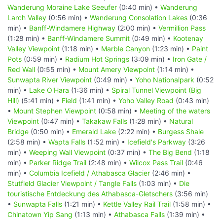
Wanderung Moraine Lake Seeufer
(0:40 min) •
Wanderung
Larch Valley
(0:56 min) •
Wanderung Consolation Lakes
(0:36
min) •
Banff-Windamere Highway
(2:00 min) •
Vermillion Pass
(1:28 min) •
Banff-Windamere Summit
(0:49 min) •
Kootenay
Valley Viewpoint
(1:18 min) •
Marble Canyon
(1:23 min) •
Paint
Pots
(0:59 min) •
Radium Hot Springs
(3:09 min) •
Iron Gate /
Red Wall
(0:55 min) •
Mount Amery Viewpoint
(1:14 min) •
Sunwapta River Viewpoint
(0:49 min) •
Yoho Nationalpark
(0:52
min) •
Lake O'Hara
(1:36 min) •
Spiral Tunnel Viewpoint (Big
Hill)
(5:41 min) •
Field
(1:41 min) •
Yoho Valley Road
(0:43 min)
•
Mount Stephen Viewpoint
(0:58 min) •
Meeting of the waters
Viewpoint
(0:47 min) •
Takakaw Falls
(1:28 min) •
Natural
Bridge
(0:50 min) •
Emerald Lake
(2:22 min) •
Burgess Shale
(2:58 min) •
Wapta Falls
(1:52 min) •
Icefield's Parkway
(3:26
min) •
Weeping Wall Viewpoint
(0:37 min) •
The Big Bend
(1:18
min) •
Parker Ridge Trail
(2:48 min) •
Wilcox Pass Trail
(0:46
min) •
Columbia Icefield / Athabasca Glacier
(2:46 min) •
Stutfield Glacier Viewpoint / Tangle Falls
(1:03 min) •
Die
touristische Entdeckung des Athabasca-Gletschers
(3:56 min)
•
Sunwapta Falls
(1:21 min) •
Kettle Valley Rail Trail
(1:58 min) •
Chinatown Yip Sang
(1:13 min) •
Athabasca Falls
(1:39 min) •