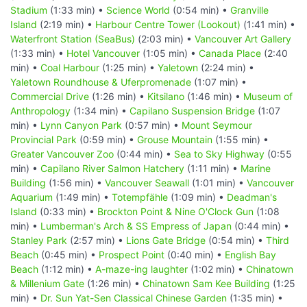
Stadium
(1:33 min) •
Science World
(0:54 min) •
Granville
Island
(2:19 min) •
Harbour Centre Tower (Lookout)
(1:41 min) •
Waterfront Station (SeaBus)
(2:03 min) •
Vancouver Art Gallery
(1:33 min) •
Hotel Vancouver
(1:05 min) •
Canada Place
(2:40
min) •
Coal Harbour
(1:25 min) •
Yaletown
(2:24 min) •
Yaletown Roundhouse & Uferpromenade
(1:07 min) •
Commercial Drive
(1:26 min) •
Kitsilano
(1:46 min) •
Museum of
Anthropology
(1:34 min) •
Capilano Suspension Bridge
(1:07
min) •
Lynn Canyon Park
(0:57 min) •
Mount Seymour
Provincial Park
(0:59 min) •
Grouse Mountain
(1:55 min) •
Greater Vancouver Zoo
(0:44 min) •
Sea to Sky Highway
(0:55
min) •
Capilano River Salmon Hatchery
(1:11 min) •
Marine
Building
(1:56 min) •
Vancouver Seawall
(1:01 min) •
Vancouver
Aquarium
(1:49 min) •
Totempfähle
(1:09 min) •
Deadman's
Island
(0:33 min) •
Brockton Point & Nine O'Clock Gun
(1:08
min) •
Lumberman's Arch & SS Empress of Japan
(0:44 min) •
Stanley Park
(2:57 min) •
Lions Gate Bridge
(0:54 min) •
Third
Beach
(0:45 min) •
Prospect Point
(0:40 min) •
English Bay
Beach
(1:12 min) •
A-maze-ing laughter
(1:02 min) •
Chinatown
& Millenium Gate
(1:26 min) •
Chinatown Sam Kee Building
(1:25
min) •
Dr. Sun Yat-Sen Classical Chinese Garden
(1:35 min) •