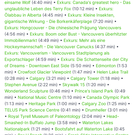
einsame Wolf
(4:40 min) •
Exkurs: Canada's greatest hero - Das
unglaubliche Leben des Terry Fox
(10:12 min) •
Exkurs:
Ölabbau in Alberta
(4:45 min) •
Exkurs: Kleine Insekten,
gigantische Wirkung - Die Borkenkäferplage
(7:20 min) •
Exkurs: Hongcouver - Die chinesische Prägung Vancouvers
(4:56 min) •
Exkurs: Boom oder Bust - Vancouvers überhitzter
Immobilienmarkt
(4:49 min) •
Exkurs: Mehr als eine
Hockeymannschaft - Die Vancouver Canucks
(4:37 min) •
Exkurs: Vancouverism - Vancouvers Stadtplanung als
Exportschlager
(4:59 min) •
Exkurs: Die Schattenseite der City
of Dreams - Downtown East Side
(5:50 min) •
Edmonton
(1:53
min) •
Crowfoot Glacier Viewpoint
(1:47 min) •
Helen Lake Trail
(0:28 min) •
Calgary
(3:21 min) •
Calgary Tower
(1:18 min) •
Stephen Avenue
(2:22 min) •
Skywalk 15
(1:20 min) •
Wonderland Sculpture
(0:46 min) •
Prince's Island Park
(0:49
min) •
National Music Centre
(1:10 min) •
Canada Olympic Park
(1:13 min) •
Heritage Park
(1:00 min) •
Calgary Zoo
(1:25 min) •
TELUS Park Science Centre
(0:41 min) •
Drumheller
(3:01 min)
•
Royal Tyrell Museum of Paleontology
(2:04 min) •
Head-
Smashed-In Buffalo Jump
(3:58 min) •
Waterton Lakes
Nationalpark
(1:21 min) •
Bootsfahrt auf Waterton Lake
(0:45