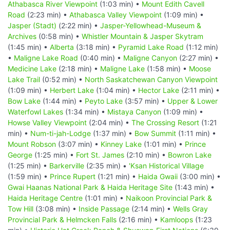
Athabasca River Viewpoint
(1:03 min) •
Mount Edith Cavell
Road
(2:23 min) •
Athabasca Valley Viewpoint
(1:09 min) •
Jasper (Stadt)
(2:22 min) •
Jasper-Yellowhead-Museum &
Archives
(0:58 min) •
Whistler Mountain & Jasper Skytram
(1:45 min) •
Alberta
(3:18 min) •
Pyramid Lake Road
(1:12 min)
•
Maligne Lake Road
(0:40 min) •
Maligne Canyon
(2:27 min) •
Medicine Lake
(2:18 min) •
Maligne Lake
(1:58 min) •
Moose
Lake Trail
(0:52 min) •
North Saskatchewan Canyon Viewpoint
(1:09 min) •
Herbert Lake
(1:04 min) •
Hector Lake
(2:11 min) •
Bow Lake
(1:44 min) •
Peyto Lake
(3:57 min) •
Upper & Lower
Waterfowl Lakes
(1:34 min) •
Mistaya Canyon
(1:09 min) •
Howse Valley Viewpoint
(2:04 min) •
The Crossing Resort
(1:21
min) •
Num-ti-jah-Lodge
(1:37 min) •
Bow Summit
(1:11 min) •
Mount Robson
(3:07 min) •
Kinney Lake
(1:01 min) •
Prince
George
(1:25 min) •
Fort St. James
(2:10 min) •
Bowron Lake
(1:25 min) •
Barkerville
(2:35 min) •
'Ksan Historical Village
(1:59 min) •
Prince Rupert
(1:21 min) •
Haida Gwaii
(3:00 min) •
Gwai Haanas National Park & Haida Heritage Site
(1:43 min) •
Haida Heritage Centre
(1:01 min) •
Naikoon Provincial Park &
Tow Hill
(3:08 min) •
Inside Passage
(2:14 min) •
Wells Gray
Provincial Park & Helmcken Falls
(2:16 min) •
Kamloops
(1:23