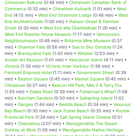
Chinatown Balkone
(0:48 min) •
Chinatown Canadian Bank of
Commerce
(0:32 min) •
Chinatown Kulinarik
(1:01 min) •
West
End
(4:15 min) •
West End Stratmore Lodge
(0:46 min) •
West
End Architekturstile
(1:00 min) •
Robson Street & Denman
Street
(0:30 min) •
West End alte Überbleibsel
(1:20 min) •
West End Roedde House Museum
(1:17 min) •
Vancouvers
Neighbourhoods
(0:49 min) •
Britannia Mine Museum
(0:37
min) •
Shannon Falls
(0:56 min) •
Sea to Sky Gondola
(1:24
min) •
Brandywine Falls
(1:43 min) •
Whistler
(2:03 min) •
Audain Art Museum
(1:01 min) •
Vancouver Island
(4:11 min) •
Victoria
(1:36 min) •
Victoria Inner Harbour
(1:36 min) •
Fairmont Empress Hotel
(1:11 min) •
Government Street
(0:39
min) •
Bastion Square
(0:45 min) •
Market Square
(0:45 min) •
Chinatown
(0:37 min) •
Beacon Hill Park, Mile 0 & Terry Fox
(1:55 min) •
Dallas Road
(0:39 min) •
Fisherman's Wharf
(1:08
min) •
Butchart Gardens
(0:50 min) •
Saltspring Island
(1:02
min) •
Ganges
(1:44 min) •
Beddis Beach
(0:34 min) •
Vesuvius
Bay Beach
(0:30 min) •
Jack Foster Beach
(0:35 min) •
Ruckle
Provincial Park
(1:24 min) •
Salt Spring Island Cheese
(0:51
min) •
Chemainus
(2:07 min) •
Wandgemälde The Steam
Donkey at Work
(1:09 min) •
Wandgemälde Native Heritage