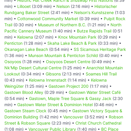
min) •
Historic Hat Creek Ranch & Shuswap First Nations
(6:39
min) •
Lillooet
(3:09 min) •
Nelson
(2:16 min) •
Historischer
Rundgang Baker Street
(2:41 min) •
Nelson's Kunstszene
(1:03
min) •
Cottonwood Community Market
(0:39 min) •
Pulpit Rock
Trail
(0:30 min) •
Museum of Northern B.C.
(1:21 min) •
North
Pacific Cannery Museum
(1:40 min) •
Butze Rapids Trail
(0:51
min) •
Kelowna
(2:07 min) •
Knox Mountain Park
(0:29 min) •
Penticton
(1:28 min) •
Skaha Lake Beach & Park
(0:33 min) •
Okanagan Lake Beach
(0:54 min) •
SS Sicamous Heritage Park
(1:36 min) •
Munson Mountain & Penticton Schild
(0:40 min) •
Osoyoos
(1:28 min) •
Osoyoos Desert Centre
(0:49 min) •
Nk'Mip Desert Cultural Centre
(1:25 min) •
Anarchist Mountain
Lookout
(0:34 min) •
Gibsons
(2:13 min) •
Soames Hill Trail
(0:43 min) •
Kelowna Innenstadt
(1:14 min) •
Kelowna
Weingüter
(1:25 min) •
Gastown Project 200
(1:17 min) •
Gastown Blood Alley
(0:29 min) •
Gastown Water Street Café
(0:54 min) •
Gastown, Maple Tree Square & Gassy Jack
(2:30
min) •
Gastown Water Street & Dominion Hotel
(0:46 min) •
Gastown Steam Clock
(0:45 min) •
Gastown Victory Square &
Dominion Building
(1:42 min) •
Vancouver
(3:52 min) •
Robson
Street & Robson Square
(2:23 min) •
Christ Church Cathedral
(1:08 min) •
Vancouver Public Library
(1:40 min) •
BC Place