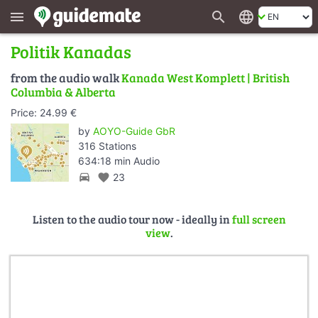
search
language
menu
Politik Kanadas
from the audio walk
Kanada West Komplett | British
Columbia & Alberta
Price: 24.99 €
by
AOYO-Guide GbR
316 Stations
634:18 min Audio
directions_car
favorite
23
Listen to the audio tour now - ideally in
full screen
view
.