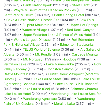
min) •
Bar U Ranch
(1:36 min) •
Frank Slide Interpretive Centre
(4:05 min) •
Banff Nationalpark
(2:14 min) •
Stadt Banff
(2:11
min) •
Whyte Museum of the Canadian Rockies
(1:03 min) •
Banff Park Museum
(0:43 min) •
Banff Springs Hotel
(3:07 min)
•
Cave & Basin National Historic Site
(1:34 min) •
Bow Falls
(1:24 min) •
Sulphur Mountain
(2:02 min) •
Upper Hot Springs
(1:01 min) •
Waterton Village
(1:07 min) •
Red Rock Canyon
(1:07 min) •
Upper Waterton Lake & Prince of Wales Hotel
(1:04
min) •
World's Largest Dinosaur
(1:01 min) •
Fort Edmonton
Park & Historical Village
(2:53 min) •
Edmonton Stadtparks
(0:41 min) •
TELUS World of Science
(0:36 min) •
Art Gallery of
Alberta
(0:50 min) •
Mt. Rundle
(1:03 min) •
Cascade Mountain
(0:50 min) •
Mt. Norquay
(1:59 min) •
Hoodoos
(1:38 min) •
Vermillion Lake
(1:29 min) •
Lake Minnewanka
(2:05 min) •
Bow
Valley Parkway
(1:59 min) •
Johnston Canyon
(2:36 min) •
Castle Mountain
(2:52 min) •
Outlet Creek Viewpoint (Morant’s
Curve)
(1:28 min) •
Lake Louise Stadt
(1:03 min) •
Lake Louise
Sightseeing Gondola
(1:40 min) •
Lake Louise C.P.R. Bahnhof
(1:08 min) •
Lake Louise (See)
(5:28 min) •
Fairmont Chateau
Lake Louise Hotel
(2:00 min) •
Wanderung Lake Louise Seeufer
(0:40 min) •
Wanderung Agnessee
(0:53 min) •
Wanderung
Plain of Six Glaciers
(0:46 min) •
Moraine Lake
(2:57 min) •