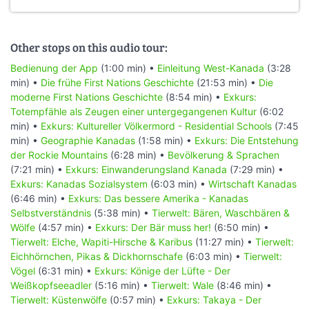
Other stops on this audio tour:
Bedienung der App
(1:00 min) •
Einleitung West-Kanada
(3:28
min) •
Die frühe First Nations Geschichte
(21:53 min) •
Die
moderne First Nations Geschichte
(8:54 min) •
Exkurs:
Totempfähle als Zeugen einer untergegangenen Kultur
(6:02
min) •
Exkurs: Kultureller Völkermord - Residential Schools
(7:45
min) •
Geographie Kanadas
(1:58 min) •
Exkurs: Die Entstehung
der Rockie Mountains
(6:28 min) •
Bevölkerung & Sprachen
(7:21 min) •
Exkurs: Einwanderungsland Kanada
(7:29 min) •
Exkurs: Kanadas Sozialsystem
(6:03 min) •
Wirtschaft Kanadas
(6:46 min) •
Exkurs: Das bessere Amerika - Kanadas
Selbstverständnis
(5:38 min) •
Tierwelt: Bären, Waschbären &
Wölfe
(4:57 min) •
Exkurs: Der Bär muss her!
(6:50 min) •
Tierwelt: Elche, Wapiti-Hirsche & Karibus
(11:27 min) •
Tierwelt:
Eichhörnchen, Pikas & Dickhornschafe
(6:03 min) •
Tierwelt:
Vögel
(6:31 min) •
Exkurs: Könige der Lüfte - Der
Weißkopfseeadler
(5:16 min) •
Tierwelt: Wale
(8:46 min) •
Tierwelt: Küstenwölfe
(0:57 min) •
Exkurs: Takaya - Der