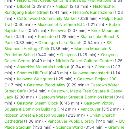
min) •
Historic Hat Creek Ranch & Shuswap First Nations
(6:39
min) •
Lillooet
(3:09 min) •
Nelson
(2:16 min) •
Historischer
Rundgang Baker Street
(2:41 min) •
Nelson's Kunstszene
(1:03
min) •
Cottonwood Community Market
(0:39 min) •
Pulpit Rock
Trail
(0:30 min) •
Museum of Northern B.C.
(1:21 min) •
Butze
Rapids Trail
(0:51 min) •
Kelowna
(2:07 min) •
Knox Mountain
Park
(0:29 min) •
Penticton
(1:28 min) •
Skaha Lake Beach &
Park
(0:33 min) •
Okanagan Lake Beach
(0:54 min) •
SS
Sicamous Heritage Park
(1:36 min) •
Munson Mountain &
Penticton Schild
(0:40 min) •
Osoyoos
(1:28 min) •
Osoyoos
Desert Centre
(0:49 min) •
Nk'Mip Desert Cultural Centre
(1:25
min) •
Anarchist Mountain Lookout
(0:34 min) •
Gibsons
(2:13
min) •
Soames Hill Trail
(0:43 min) •
Kelowna Innenstadt
(1:14
min) •
Kelowna Weingüter
(1:25 min) •
Gastown Project 200
(1:17 min) •
Gastown Blood Alley
(0:29 min) •
Gastown Water
Street Café
(0:54 min) •
Gastown, Maple Tree Square & Gassy
Jack
(2:30 min) •
Gastown Water Street & Dominion Hotel
(0:46
min) •
Gastown Steam Clock
(0:45 min) •
Gastown Victory
Square & Dominion Building
(1:42 min) •
Vancouver
(3:52 min) •
Robson Street & Robson Square
(2:23 min) •
Christ Church
Cathedral
(1:08 min) •
Vancouver Public Library
(1:40 min) •
BC
Place Stadium
(1:33 min) •
Science World
(0:54 min) •
Granville