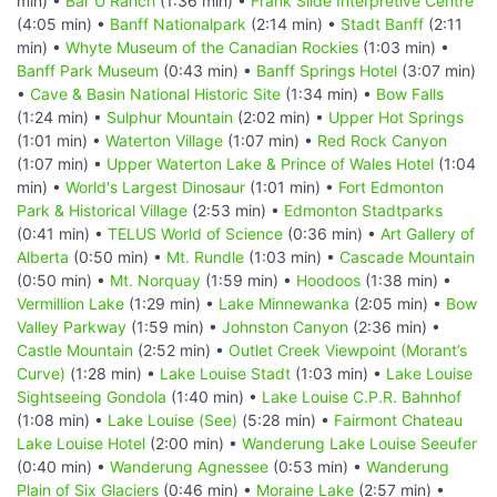
min) •
Bar U Ranch
(1:36 min) •
Frank Slide Interpretive Centre
(4:05 min) •
Banff Nationalpark
(2:14 min) •
Stadt Banff
(2:11
min) •
Whyte Museum of the Canadian Rockies
(1:03 min) •
Banff Park Museum
(0:43 min) •
Banff Springs Hotel
(3:07 min)
•
Cave & Basin National Historic Site
(1:34 min) •
Bow Falls
(1:24 min) •
Sulphur Mountain
(2:02 min) •
Upper Hot Springs
(1:01 min) •
Waterton Village
(1:07 min) •
Red Rock Canyon
(1:07 min) •
Upper Waterton Lake & Prince of Wales Hotel
(1:04
min) •
World's Largest Dinosaur
(1:01 min) •
Fort Edmonton
Park & Historical Village
(2:53 min) •
Edmonton Stadtparks
(0:41 min) •
TELUS World of Science
(0:36 min) •
Art Gallery of
Alberta
(0:50 min) •
Mt. Rundle
(1:03 min) •
Cascade Mountain
(0:50 min) •
Mt. Norquay
(1:59 min) •
Hoodoos
(1:38 min) •
Vermillion Lake
(1:29 min) •
Lake Minnewanka
(2:05 min) •
Bow
Valley Parkway
(1:59 min) •
Johnston Canyon
(2:36 min) •
Castle Mountain
(2:52 min) •
Outlet Creek Viewpoint (Morant’s
Curve)
(1:28 min) •
Lake Louise Stadt
(1:03 min) •
Lake Louise
Sightseeing Gondola
(1:40 min) •
Lake Louise C.P.R. Bahnhof
(1:08 min) •
Lake Louise (See)
(5:28 min) •
Fairmont Chateau
Lake Louise Hotel
(2:00 min) •
Wanderung Lake Louise Seeufer
(0:40 min) •
Wanderung Agnessee
(0:53 min) •
Wanderung
Plain of Six Glaciers
(0:46 min) •
Moraine Lake
(2:57 min) •