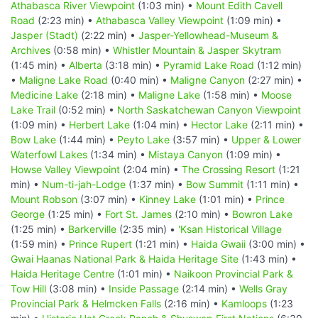
Athabasca River Viewpoint
(1:03 min) •
Mount Edith Cavell
Road
(2:23 min) •
Athabasca Valley Viewpoint
(1:09 min) •
Jasper (Stadt)
(2:22 min) •
Jasper-Yellowhead-Museum &
Archives
(0:58 min) •
Whistler Mountain & Jasper Skytram
(1:45 min) •
Alberta
(3:18 min) •
Pyramid Lake Road
(1:12 min)
•
Maligne Lake Road
(0:40 min) •
Maligne Canyon
(2:27 min) •
Medicine Lake
(2:18 min) •
Maligne Lake
(1:58 min) •
Moose
Lake Trail
(0:52 min) •
North Saskatchewan Canyon Viewpoint
(1:09 min) •
Herbert Lake
(1:04 min) •
Hector Lake
(2:11 min) •
Bow Lake
(1:44 min) •
Peyto Lake
(3:57 min) •
Upper & Lower
Waterfowl Lakes
(1:34 min) •
Mistaya Canyon
(1:09 min) •
Howse Valley Viewpoint
(2:04 min) •
The Crossing Resort
(1:21
min) •
Num-ti-jah-Lodge
(1:37 min) •
Bow Summit
(1:11 min) •
Mount Robson
(3:07 min) •
Kinney Lake
(1:01 min) •
Prince
George
(1:25 min) •
Fort St. James
(2:10 min) •
Bowron Lake
(1:25 min) •
Barkerville
(2:35 min) •
'Ksan Historical Village
(1:59 min) •
Prince Rupert
(1:21 min) •
Haida Gwaii
(3:00 min) •
Gwai Haanas National Park & Haida Heritage Site
(1:43 min) •
Haida Heritage Centre
(1:01 min) •
Naikoon Provincial Park &
Tow Hill
(3:08 min) •
Inside Passage
(2:14 min) •
Wells Gray
Provincial Park & Helmcken Falls
(2:16 min) •
Kamloops
(1:23