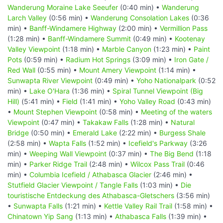
Wanderung Moraine Lake Seeufer
(0:40 min) •
Wanderung
Larch Valley
(0:56 min) •
Wanderung Consolation Lakes
(0:36
min) •
Banff-Windamere Highway
(2:00 min) •
Vermillion Pass
(1:28 min) •
Banff-Windamere Summit
(0:49 min) •
Kootenay
Valley Viewpoint
(1:18 min) •
Marble Canyon
(1:23 min) •
Paint
Pots
(0:59 min) •
Radium Hot Springs
(3:09 min) •
Iron Gate /
Red Wall
(0:55 min) •
Mount Amery Viewpoint
(1:14 min) •
Sunwapta River Viewpoint
(0:49 min) •
Yoho Nationalpark
(0:52
min) •
Lake O'Hara
(1:36 min) •
Spiral Tunnel Viewpoint (Big
Hill)
(5:41 min) •
Field
(1:41 min) •
Yoho Valley Road
(0:43 min)
•
Mount Stephen Viewpoint
(0:58 min) •
Meeting of the waters
Viewpoint
(0:47 min) •
Takakaw Falls
(1:28 min) •
Natural
Bridge
(0:50 min) •
Emerald Lake
(2:22 min) •
Burgess Shale
(2:58 min) •
Wapta Falls
(1:52 min) •
Icefield's Parkway
(3:26
min) •
Weeping Wall Viewpoint
(0:37 min) •
The Big Bend
(1:18
min) •
Parker Ridge Trail
(2:48 min) •
Wilcox Pass Trail
(0:46
min) •
Columbia Icefield / Athabasca Glacier
(2:46 min) •
Stutfield Glacier Viewpoint / Tangle Falls
(1:03 min) •
Die
touristische Entdeckung des Athabasca-Gletschers
(3:56 min)
•
Sunwapta Falls
(1:21 min) •
Kettle Valley Rail Trail
(1:58 min) •
Chinatown Yip Sang
(1:13 min) •
Athabasca Falls
(1:39 min) •