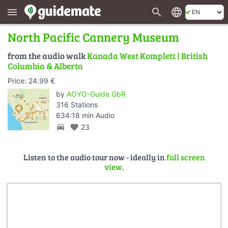
search
language
menu
North Pacific Cannery Museum
from the audio walk
Kanada West Komplett | British
Columbia & Alberta
Price: 24.99 €
by
AOYO-Guide GbR
316 Stations
634:18 min Audio
directions_car
favorite
23
Listen to the audio tour now - ideally in
full screen
view
.