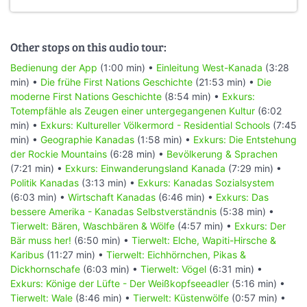
Other stops on this audio tour:
Bedienung der App
(1:00 min) •
Einleitung West-Kanada
(3:28
min) •
Die frühe First Nations Geschichte
(21:53 min) •
Die
moderne First Nations Geschichte
(8:54 min) •
Exkurs:
Totempfähle als Zeugen einer untergegangenen Kultur
(6:02
min) •
Exkurs: Kultureller Völkermord - Residential Schools
(7:45
min) •
Geographie Kanadas
(1:58 min) •
Exkurs: Die Entstehung
der Rockie Mountains
(6:28 min) •
Bevölkerung & Sprachen
(7:21 min) •
Exkurs: Einwanderungsland Kanada
(7:29 min) •
Politik Kanadas
(3:13 min) •
Exkurs: Kanadas Sozialsystem
(6:03 min) •
Wirtschaft Kanadas
(6:46 min) •
Exkurs: Das
bessere Amerika - Kanadas Selbstverständnis
(5:38 min) •
Tierwelt: Bären, Waschbären & Wölfe
(4:57 min) •
Exkurs: Der
Bär muss her!
(6:50 min) •
Tierwelt: Elche, Wapiti-Hirsche &
Karibus
(11:27 min) •
Tierwelt: Eichhörnchen, Pikas &
Dickhornschafe
(6:03 min) •
Tierwelt: Vögel
(6:31 min) •
Exkurs: Könige der Lüfte - Der Weißkopfseeadler
(5:16 min) •
Tierwelt: Wale
(8:46 min) •
Tierwelt: Küstenwölfe
(0:57 min) •