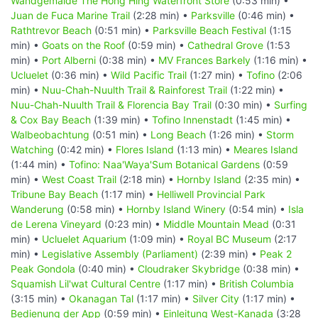
Wandgemälde The Hong Hing Waterfront Store
(0:53 min) •
Juan de Fuca Marine Trail
(2:28 min) •
Parksville
(0:46 min) •
Rathtrevor Beach
(0:51 min) •
Parksville Beach Festival
(1:15
min) •
Goats on the Roof
(0:59 min) •
Cathedral Grove
(1:53
min) •
Port Alberni
(0:38 min) •
MV Frances Barkely
(1:16 min) •
Ucluelet
(0:36 min) •
Wild Pacific Trail
(1:27 min) •
Tofino
(2:06
min) •
Nuu-Chah-Nuulth Trail & Rainforest Trail
(1:22 min) •
Nuu-Chah-Nuulth Trail & Florencia Bay Trail
(0:30 min) •
Surfing
& Cox Bay Beach
(1:39 min) •
Tofino Innenstadt
(1:45 min) •
Walbeobachtung
(0:51 min) •
Long Beach
(1:26 min) •
Storm
Watching
(0:42 min) •
Flores Island
(1:13 min) •
Meares Island
(1:44 min) •
Tofino: Naa'Waya'Sum Botanical Gardens
(0:59
min) •
West Coast Trail
(2:18 min) •
Hornby Island
(2:35 min) •
Tribune Bay Beach
(1:17 min) •
Helliwell Provincial Park
Wanderung
(0:58 min) •
Hornby Island Winery
(0:54 min) •
Isla
de Lerena Vineyard
(0:23 min) •
Middle Mountain Mead
(0:31
min) •
Ucluelet Aquarium
(1:09 min) •
Royal BC Museum
(2:17
min) •
Legislative Assembly (Parliament)
(2:39 min) •
Peak 2
Peak Gondola
(0:40 min) •
Cloudraker Skybridge
(0:38 min) •
Squamish Lil'wat Cultural Centre
(1:17 min) •
British Columbia
(3:15 min) •
Okanagan Tal
(1:17 min) •
Silver City
(1:17 min) •
Bedienung der App
(0:59 min) •
Einleitung West-Kanada
(3:28