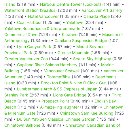
Island
(2:19 min) •
Harbour Centre Tower (Lookout)
(1:41 min) •
Waterfront Station (SeaBus)
(2:03 min) •
Vancouver Art Gallery
(1:33 min) •
Hotel Vancouver
(1:05 min) •
Canada Place
(2:40
min) •
Coal Harbour
(1:25 min) •
Yaletown
(2:24 min) •
Yaletown Roundhouse & Uferpromenade
(1:07 min) •
Commercial Drive
(1:26 min) •
Kitsilano
(1:46 min) •
Museum of
Anthropology
(1:34 min) •
Capilano Suspension Bridge
(1:07
min) •
Lynn Canyon Park
(0:57 min) •
Mount Seymour
Provincial Park
(0:59 min) •
Grouse Mountain
(1:55 min) •
Greater Vancouver Zoo
(0:44 min) •
Sea to Sky Highway
(0:55
min) •
Capilano River Salmon Hatchery
(1:11 min) •
Marine
Building
(1:56 min) •
Vancouver Seawall
(1:01 min) •
Vancouver
Aquarium
(1:49 min) •
Totempfähle
(1:09 min) •
Deadman's
Island
(0:33 min) •
Brockton Point & Nine O'Clock Gun
(1:08
min) •
Lumberman's Arch & SS Empress of Japan
(0:44 min) •
Stanley Park
(2:57 min) •
Lions Gate Bridge
(0:54 min) •
Third
Beach
(0:45 min) •
Prospect Point
(0:40 min) •
English Bay
Beach
(1:12 min) •
A-maze-ing laughter
(1:02 min) •
Chinatown
& Millenium Gate
(1:26 min) •
Chinatown Sam Kee Building
(1:25
min) •
Dr. Sun Yat-Sen Classical Chinese Garden
(1:35 min) •
Chinatown Balkone
(0:48 min) •
Chinatown Canadian Bank of