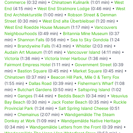
Commerce
(0:32 min) •
Chinatown Kulinarik
(1:01 min) •
West
End
(4:15 min) •
West End Stratmore Lodge
(0:46 min) •
West
End Architekturstile
(1:00 min) •
Robson Street & Denman
Street
(0:30 min) •
West End alte Überbleibsel
(1:20 min) •
West End Roedde House Museum
(1:17 min) •
Vancouvers
Neighbourhoods
(0:49 min) •
Britannia Mine Museum
(0:37
min) •
Shannon Falls
(0:56 min) •
Sea to Sky Gondola
(1:24
min) •
Brandywine Falls
(1:43 min) •
Whistler
(2:03 min) •
Audain Art Museum
(1:01 min) •
Vancouver Island
(4:11 min) •
Victoria
(1:36 min) •
Victoria Inner Harbour
(1:36 min) •
Fairmont Empress Hotel
(1:11 min) •
Government Street
(0:39
min) •
Bastion Square
(0:45 min) •
Market Square
(0:45 min) •
Chinatown
(0:37 min) •
Beacon Hill Park, Mile 0 & Terry Fox
(1:55 min) •
Dallas Road
(0:39 min) •
Fisherman's Wharf
(1:08
min) •
Butchart Gardens
(0:50 min) •
Saltspring Island
(1:02
min) •
Ganges
(1:44 min) •
Beddis Beach
(0:34 min) •
Vesuvius
Bay Beach
(0:30 min) •
Jack Foster Beach
(0:35 min) •
Ruckle
Provincial Park
(1:24 min) •
Salt Spring Island Cheese
(0:51
min) •
Chemainus
(2:07 min) •
Wandgemälde The Steam
Donkey at Work
(1:09 min) •
Wandgemälde Native Heritage
(0:34 min) •
Wandgemälde Letters from the Front
(0:39 min) •