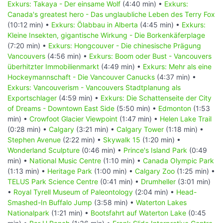
Exkurs: Takaya - Der einsame Wolf
(4:40 min) •
Exkurs:
Canada's greatest hero - Das unglaubliche Leben des Terry Fox
(10:12 min) •
Exkurs: Ölabbau in Alberta
(4:45 min) •
Exkurs:
Kleine Insekten, gigantische Wirkung - Die Borkenkäferplage
(7:20 min) •
Exkurs: Hongcouver - Die chinesische Prägung
Vancouvers
(4:56 min) •
Exkurs: Boom oder Bust - Vancouvers
überhitzter Immobilienmarkt
(4:49 min) •
Exkurs: Mehr als eine
Hockeymannschaft - Die Vancouver Canucks
(4:37 min) •
Exkurs: Vancouverism - Vancouvers Stadtplanung als
Exportschlager
(4:59 min) •
Exkurs: Die Schattenseite der City
of Dreams - Downtown East Side
(5:50 min) •
Edmonton
(1:53
min) •
Crowfoot Glacier Viewpoint
(1:47 min) •
Helen Lake Trail
(0:28 min) •
Calgary
(3:21 min) •
Calgary Tower
(1:18 min) •
Stephen Avenue
(2:22 min) •
Skywalk 15
(1:20 min) •
Wonderland Sculpture
(0:46 min) •
Prince's Island Park
(0:49
min) •
National Music Centre
(1:10 min) •
Canada Olympic Park
(1:13 min) •
Heritage Park
(1:00 min) •
Calgary Zoo
(1:25 min) •
TELUS Park Science Centre
(0:41 min) •
Drumheller
(3:01 min)
•
Royal Tyrell Museum of Paleontology
(2:04 min) •
Head-
Smashed-In Buffalo Jump
(3:58 min) •
Waterton Lakes
Nationalpark
(1:21 min) •
Bootsfahrt auf Waterton Lake
(0:45