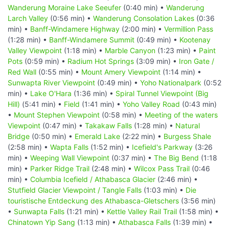
Wanderung Moraine Lake Seeufer
(0:40 min) •
Wanderung
Larch Valley
(0:56 min) •
Wanderung Consolation Lakes
(0:36
min) •
Banff-Windamere Highway
(2:00 min) •
Vermillion Pass
(1:28 min) •
Banff-Windamere Summit
(0:49 min) •
Kootenay
Valley Viewpoint
(1:18 min) •
Marble Canyon
(1:23 min) •
Paint
Pots
(0:59 min) •
Radium Hot Springs
(3:09 min) •
Iron Gate /
Red Wall
(0:55 min) •
Mount Amery Viewpoint
(1:14 min) •
Sunwapta River Viewpoint
(0:49 min) •
Yoho Nationalpark
(0:52
min) •
Lake O'Hara
(1:36 min) •
Spiral Tunnel Viewpoint (Big
Hill)
(5:41 min) •
Field
(1:41 min) •
Yoho Valley Road
(0:43 min)
•
Mount Stephen Viewpoint
(0:58 min) •
Meeting of the waters
Viewpoint
(0:47 min) •
Takakaw Falls
(1:28 min) •
Natural
Bridge
(0:50 min) •
Emerald Lake
(2:22 min) •
Burgess Shale
(2:58 min) •
Wapta Falls
(1:52 min) •
Icefield's Parkway
(3:26
min) •
Weeping Wall Viewpoint
(0:37 min) •
The Big Bend
(1:18
min) •
Parker Ridge Trail
(2:48 min) •
Wilcox Pass Trail
(0:46
min) •
Columbia Icefield / Athabasca Glacier
(2:46 min) •
Stutfield Glacier Viewpoint / Tangle Falls
(1:03 min) •
Die
touristische Entdeckung des Athabasca-Gletschers
(3:56 min)
•
Sunwapta Falls
(1:21 min) •
Kettle Valley Rail Trail
(1:58 min) •
Chinatown Yip Sang
(1:13 min) •
Athabasca Falls
(1:39 min) •