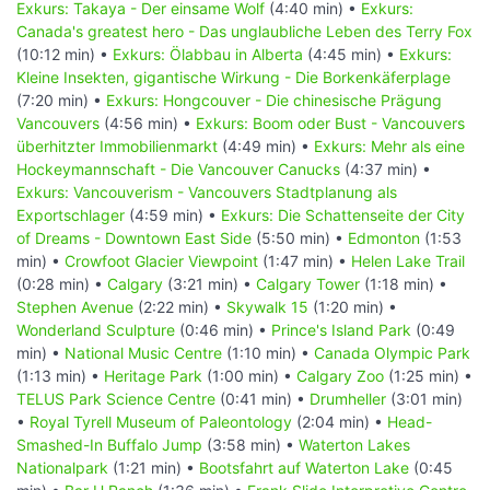
Exkurs: Takaya - Der einsame Wolf
(4:40 min) •
Exkurs:
Canada's greatest hero - Das unglaubliche Leben des Terry Fox
(10:12 min) •
Exkurs: Ölabbau in Alberta
(4:45 min) •
Exkurs:
Kleine Insekten, gigantische Wirkung - Die Borkenkäferplage
(7:20 min) •
Exkurs: Hongcouver - Die chinesische Prägung
Vancouvers
(4:56 min) •
Exkurs: Boom oder Bust - Vancouvers
überhitzter Immobilienmarkt
(4:49 min) •
Exkurs: Mehr als eine
Hockeymannschaft - Die Vancouver Canucks
(4:37 min) •
Exkurs: Vancouverism - Vancouvers Stadtplanung als
Exportschlager
(4:59 min) •
Exkurs: Die Schattenseite der City
of Dreams - Downtown East Side
(5:50 min) •
Edmonton
(1:53
min) •
Crowfoot Glacier Viewpoint
(1:47 min) •
Helen Lake Trail
(0:28 min) •
Calgary
(3:21 min) •
Calgary Tower
(1:18 min) •
Stephen Avenue
(2:22 min) •
Skywalk 15
(1:20 min) •
Wonderland Sculpture
(0:46 min) •
Prince's Island Park
(0:49
min) •
National Music Centre
(1:10 min) •
Canada Olympic Park
(1:13 min) •
Heritage Park
(1:00 min) •
Calgary Zoo
(1:25 min) •
TELUS Park Science Centre
(0:41 min) •
Drumheller
(3:01 min)
•
Royal Tyrell Museum of Paleontology
(2:04 min) •
Head-
Smashed-In Buffalo Jump
(3:58 min) •
Waterton Lakes
Nationalpark
(1:21 min) •
Bootsfahrt auf Waterton Lake
(0:45