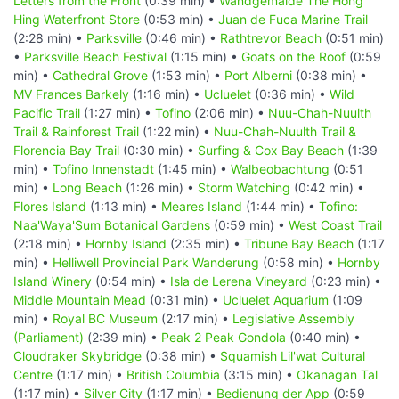
Letters from the Front
(0:39 min) •
Wandgemälde The Hong
Hing Waterfront Store
(0:53 min) •
Juan de Fuca Marine Trail
(2:28 min) •
Parksville
(0:46 min) •
Rathtrevor Beach
(0:51 min)
•
Parksville Beach Festival
(1:15 min) •
Goats on the Roof
(0:59
min) •
Cathedral Grove
(1:53 min) •
Port Alberni
(0:38 min) •
MV Frances Barkely
(1:16 min) •
Ucluelet
(0:36 min) •
Wild
Pacific Trail
(1:27 min) •
Tofino
(2:06 min) •
Nuu-Chah-Nuulth
Trail & Rainforest Trail
(1:22 min) •
Nuu-Chah-Nuulth Trail &
Florencia Bay Trail
(0:30 min) •
Surfing & Cox Bay Beach
(1:39
min) •
Tofino Innenstadt
(1:45 min) •
Walbeobachtung
(0:51
min) •
Long Beach
(1:26 min) •
Storm Watching
(0:42 min) •
Flores Island
(1:13 min) •
Meares Island
(1:44 min) •
Tofino:
Naa'Waya'Sum Botanical Gardens
(0:59 min) •
West Coast Trail
(2:18 min) •
Hornby Island
(2:35 min) •
Tribune Bay Beach
(1:17
min) •
Helliwell Provincial Park Wanderung
(0:58 min) •
Hornby
Island Winery
(0:54 min) •
Isla de Lerena Vineyard
(0:23 min) •
Middle Mountain Mead
(0:31 min) •
Ucluelet Aquarium
(1:09
min) •
Royal BC Museum
(2:17 min) •
Legislative Assembly
(Parliament)
(2:39 min) •
Peak 2 Peak Gondola
(0:40 min) •
Cloudraker Skybridge
(0:38 min) •
Squamish Lil'wat Cultural
Centre
(1:17 min) •
British Columbia
(3:15 min) •
Okanagan Tal
(1:17 min) •
Silver City
(1:17 min) •
Bedienung der App
(0:59