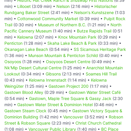
min) •
Historic Hat Creek Ranch & Shuswap First Nations
(6:39
min) •
Lillooet
(3:09 min) •
Nelson
(2:16 min) •
Historischer
Rundgang Baker Street
(2:41 min) •
Nelson's Kunstszene
(1:03
min) •
Cottonwood Community Market
(0:39 min) •
Pulpit Rock
Trail
(0:30 min) •
Museum of Northern B.C.
(1:21 min) •
North
Pacific Cannery Museum
(1:40 min) •
Butze Rapids Trail
(0:51
min) •
Kelowna
(2:07 min) •
Knox Mountain Park
(0:29 min) •
Penticton
(1:28 min) •
Skaha Lake Beach & Park
(0:33 min) •
Okanagan Lake Beach
(0:54 min) •
SS Sicamous Heritage Park
(1:36 min) •
Munson Mountain & Penticton Schild
(0:40 min) •
Osoyoos
(1:28 min) •
Osoyoos Desert Centre
(0:49 min) •
Nk'Mip Desert Cultural Centre
(1:25 min) •
Anarchist Mountain
Lookout
(0:34 min) •
Gibsons
(2:13 min) •
Soames Hill Trail
(0:43 min) •
Kelowna Innenstadt
(1:14 min) •
Kelowna
Weingüter
(1:25 min) •
Gastown Project 200
(1:17 min) •
Gastown Blood Alley
(0:29 min) •
Gastown Water Street Café
(0:54 min) •
Gastown, Maple Tree Square & Gassy Jack
(2:30
min) •
Gastown Water Street & Dominion Hotel
(0:46 min) •
Gastown Steam Clock
(0:45 min) •
Gastown Victory Square &
Dominion Building
(1:42 min) •
Vancouver
(3:52 min) •
Robson
Street & Robson Square
(2:23 min) •
Christ Church Cathedral
(1:08 min) •
Vancouver Public Library
(1:40 min) •
BC Place