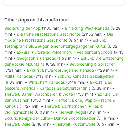
Other stops on this audio tour:
Bedienung der App
(1:00 min) •
Einleitung West-Kanada
(3:28
min) •
Die frühe First Nations Geschichte
(21:53 min) •
Die
moderne First Nations Geschichte
(8:54 min) •
Exkurs:
Totempfähle als Zeugen einer untergegangenen Kultur
(6:02
min) •
Exkurs: Kultureller Völkermord - Residential Schools
(7:45
min) •
Geographie Kanadas
(1:58 min) •
Exkurs: Die Entstehung
der Rockie Mountains
(6:28 min) •
Bevölkerung & Sprachen
(7:21 min) •
Exkurs: Einwanderungsland Kanada
(7:29 min) •
Politik Kanadas
(3:13 min) •
Exkurs: Kanadas Sozialsystem
(6:03 min) •
Wirtschaft Kanadas
(6:46 min) •
Exkurs: Das
bessere Amerika - Kanadas Selbstverständnis
(5:38 min) •
Tierwelt: Bären, Waschbären & Wölfe
(4:57 min) •
Exkurs: Der
Bär muss her!
(6:50 min) •
Tierwelt: Elche, Wapiti-Hirsche &
Karibus
(11:27 min) •
Tierwelt: Eichhörnchen, Pikas &
Dickhornschafe
(6:03 min) •
Tierwelt: Vögel
(6:31 min) •
Exkurs: Könige der Lüfte - Der Weißkopfseeadler
(5:16 min) •
Tierwelt: Wale
(8:46 min) •
Tierwelt: Küstenwölfe
(0:57 min) •