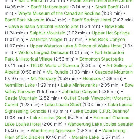
min) •
Bar U Ranch
(1:36 min) •
Frank Slide Interpretive Centre
(4:05 min) •
Banff Nationalpark
(2:14 min) •
Stadt Banff
(2:11
min) •
Whyte Museum of the Canadian Rockies
(1:03 min) •
Banff Park Museum
(0:43 min) •
Banff Springs Hotel
(3:07 min)
•
Cave & Basin National Historic Site
(1:34 min) •
Bow Falls
(1:24 min) •
Sulphur Mountain
(2:02 min) •
Upper Hot Springs
(1:01 min) •
Waterton Village
(1:07 min) •
Red Rock Canyon
(1:07 min) •
Upper Waterton Lake & Prince of Wales Hotel
(1:04
min) •
World's Largest Dinosaur
(1:01 min) •
Fort Edmonton
Park & Historical Village
(2:53 min) •
Edmonton Stadtparks
(0:41 min) •
TELUS World of Science
(0:36 min) •
Art Gallery of
Alberta
(0:50 min) •
Mt. Rundle
(1:03 min) •
Cascade Mountain
(0:50 min) •
Mt. Norquay
(1:59 min) •
Hoodoos
(1:38 min) •
Vermillion Lake
(1:29 min) •
Lake Minnewanka
(2:05 min) •
Bow
Valley Parkway
(1:59 min) •
Johnston Canyon
(2:36 min) •
Castle Mountain
(2:52 min) •
Outlet Creek Viewpoint (Morant’s
Curve)
(1:28 min) •
Lake Louise Stadt
(1:03 min) •
Lake Louise
Sightseeing Gondola
(1:40 min) •
Lake Louise C.P.R. Bahnhof
(1:08 min) •
Lake Louise (See)
(5:28 min) •
Fairmont Chateau
Lake Louise Hotel
(2:00 min) •
Wanderung Lake Louise Seeufer
(0:40 min) •
Wanderung Agnessee
(0:53 min) •
Wanderung
Plain of Six Glaciers
(0:46 min) •
Moraine Lake
(2:57 min) •