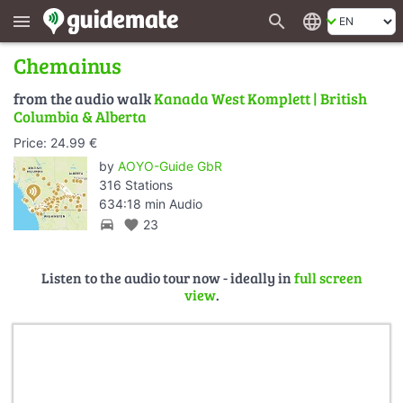
search
language
menu
Chemainus
from the audio walk
Kanada West Komplett | British
Columbia & Alberta
Price: 24.99 €
by
AOYO-Guide GbR
316 Stations
634:18 min Audio
directions_car
favorite
23
Listen to the audio tour now - ideally in
full screen
view
.