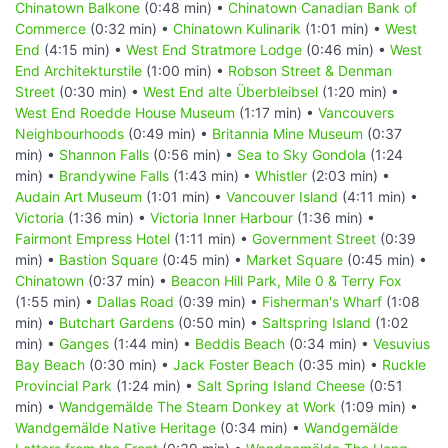
Chinatown Balkone
(0:48 min) •
Chinatown Canadian Bank of
Commerce
(0:32 min) •
Chinatown Kulinarik
(1:01 min) •
West
End
(4:15 min) •
West End Stratmore Lodge
(0:46 min) •
West
End Architekturstile
(1:00 min) •
Robson Street & Denman
Street
(0:30 min) •
West End alte Überbleibsel
(1:20 min) •
West End Roedde House Museum
(1:17 min) •
Vancouvers
Neighbourhoods
(0:49 min) •
Britannia Mine Museum
(0:37
min) •
Shannon Falls
(0:56 min) •
Sea to Sky Gondola
(1:24
min) •
Brandywine Falls
(1:43 min) •
Whistler
(2:03 min) •
Audain Art Museum
(1:01 min) •
Vancouver Island
(4:11 min) •
Victoria
(1:36 min) •
Victoria Inner Harbour
(1:36 min) •
Fairmont Empress Hotel
(1:11 min) •
Government Street
(0:39
min) •
Bastion Square
(0:45 min) •
Market Square
(0:45 min) •
Chinatown
(0:37 min) •
Beacon Hill Park, Mile 0 & Terry Fox
(1:55 min) •
Dallas Road
(0:39 min) •
Fisherman's Wharf
(1:08
min) •
Butchart Gardens
(0:50 min) •
Saltspring Island
(1:02
min) •
Ganges
(1:44 min) •
Beddis Beach
(0:34 min) •
Vesuvius
Bay Beach
(0:30 min) •
Jack Foster Beach
(0:35 min) •
Ruckle
Provincial Park
(1:24 min) •
Salt Spring Island Cheese
(0:51
min) •
Wandgemälde The Steam Donkey at Work
(1:09 min) •
Wandgemälde Native Heritage
(0:34 min) •
Wandgemälde