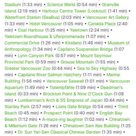
Stadium
(1:33 min) •
Science World
(0:54 min) •
Granville
Island
(2:19 min) •
Harbour Centre Tower (Lookout)
(1:41 min) •
Waterfront Station (SeaBus)
(2:03 min) •
Vancouver Art Gallery
(1:33 min) •
Hotel Vancouver
(1:05 min) •
Canada Place
(2:40
min) •
Coal Harbour
(1:25 min) •
Yaletown
(2:24 min) •
Yaletown Roundhouse & Uferpromenade
(1:07 min) •
Commercial Drive
(1:26 min) •
Kitsilano
(1:46 min) •
Museum of
Anthropology
(1:34 min) •
Capilano Suspension Bridge
(1:07
min) •
Lynn Canyon Park
(0:57 min) •
Mount Seymour
Provincial Park
(0:59 min) •
Grouse Mountain
(1:55 min) •
Greater Vancouver Zoo
(0:44 min) •
Sea to Sky Highway
(0:55
min) •
Capilano River Salmon Hatchery
(1:11 min) •
Marine
Building
(1:56 min) •
Vancouver Seawall
(1:01 min) •
Vancouver
Aquarium
(1:49 min) •
Totempfähle
(1:09 min) •
Deadman's
Island
(0:33 min) •
Brockton Point & Nine O'Clock Gun
(1:08
min) •
Lumberman's Arch & SS Empress of Japan
(0:44 min) •
Stanley Park
(2:57 min) •
Lions Gate Bridge
(0:54 min) •
Third
Beach
(0:45 min) •
Prospect Point
(0:40 min) •
English Bay
Beach
(1:12 min) •
A-maze-ing laughter
(1:02 min) •
Chinatown
& Millenium Gate
(1:26 min) •
Chinatown Sam Kee Building
(1:25
min) •
Dr. Sun Yat-Sen Classical Chinese Garden
(1:35 min) •