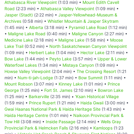
Athabasca River Viewpoint
(1:03 min) •
Mount Edith Cavell
Road
(2:23 min) •
Athabasca Valley Viewpoint
(1:09 min) •
Jasper (Stadt)
(2:22 min) •
Jasper-Yellowhead-Museum &
Archives
(0:58 min) •
Whistler Mountain & Jasper Skytram
(1:45 min) •
Alberta
(3:18 min) •
Pyramid Lake Road
(1:12 min)
•
Maligne Lake Road
(0:40 min) •
Maligne Canyon
(2:27 min) •
Medicine Lake
(2:18 min) •
Maligne Lake
(1:58 min) •
Moose
Lake Trail
(0:52 min) •
North Saskatchewan Canyon Viewpoint
(1:09 min) •
Herbert Lake
(1:04 min) •
Hector Lake
(2:11 min) •
Bow Lake
(1:44 min) •
Peyto Lake
(3:57 min) •
Upper & Lower
Waterfowl Lakes
(1:34 min) •
Mistaya Canyon
(1:09 min) •
Howse Valley Viewpoint
(2:04 min) •
The Crossing Resort
(1:21
min) •
Num-ti-jah-Lodge
(1:37 min) •
Bow Summit
(1:11 min) •
Mount Robson
(3:07 min) •
Kinney Lake
(1:01 min) •
Prince
George
(1:25 min) •
Fort St. James
(2:10 min) •
Bowron Lake
(1:25 min) •
Barkerville
(2:35 min) •
'Ksan Historical Village
(1:59 min) •
Prince Rupert
(1:21 min) •
Haida Gwaii
(3:00 min) •
Gwai Haanas National Park & Haida Heritage Site
(1:43 min) •
Haida Heritage Centre
(1:01 min) •
Naikoon Provincial Park &
Tow Hill
(3:08 min) •
Inside Passage
(2:14 min) •
Wells Gray
Provincial Park & Helmcken Falls
(2:16 min) •
Kamloops
(1:23