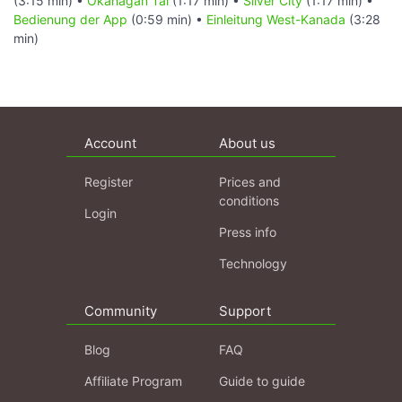
(3:15 min) •
Okanagan Tal
(1:17 min) •
Silver City
(1:17 min) •
Bedienung der App
(0:59 min) •
Einleitung West-Kanada
(3:28
min)
Account
About us
Register
Prices and
conditions
Login
Press info
Technology
Community
Support
Blog
FAQ
Affiliate Program
Guide to guide