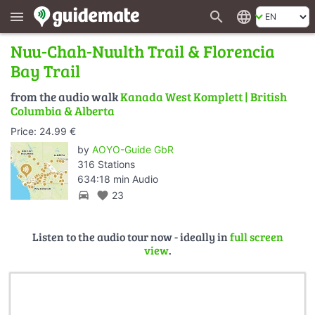
search
language
menu
Nuu-Chah-Nuulth Trail & Florencia
Bay Trail
from the audio walk
Kanada West Komplett | British
Columbia & Alberta
Price: 24.99 €
by
AOYO-Guide GbR
316 Stations
634:18 min Audio
directions_car
favorite
23
Listen to the audio tour now - ideally in
full screen
view
.