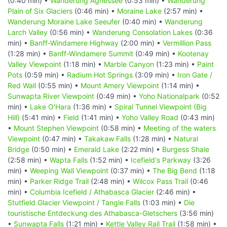
(0:40 min) •
Wanderung Agnessee
(0:53 min) •
Wanderung
Plain of Six Glaciers
(0:46 min) •
Moraine Lake
(2:57 min) •
Wanderung Moraine Lake Seeufer
(0:40 min) •
Wanderung
Larch Valley
(0:56 min) •
Wanderung Consolation Lakes
(0:36
min) •
Banff-Windamere Highway
(2:00 min) •
Vermillion Pass
(1:28 min) •
Banff-Windamere Summit
(0:49 min) •
Kootenay
Valley Viewpoint
(1:18 min) •
Marble Canyon
(1:23 min) •
Paint
Pots
(0:59 min) •
Radium Hot Springs
(3:09 min) •
Iron Gate /
Red Wall
(0:55 min) •
Mount Amery Viewpoint
(1:14 min) •
Sunwapta River Viewpoint
(0:49 min) •
Yoho Nationalpark
(0:52
min) •
Lake O'Hara
(1:36 min) •
Spiral Tunnel Viewpoint (Big
Hill)
(5:41 min) •
Field
(1:41 min) •
Yoho Valley Road
(0:43 min)
•
Mount Stephen Viewpoint
(0:58 min) •
Meeting of the waters
Viewpoint
(0:47 min) •
Takakaw Falls
(1:28 min) •
Natural
Bridge
(0:50 min) •
Emerald Lake
(2:22 min) •
Burgess Shale
(2:58 min) •
Wapta Falls
(1:52 min) •
Icefield's Parkway
(3:26
min) •
Weeping Wall Viewpoint
(0:37 min) •
The Big Bend
(1:18
min) •
Parker Ridge Trail
(2:48 min) •
Wilcox Pass Trail
(0:46
min) •
Columbia Icefield / Athabasca Glacier
(2:46 min) •
Stutfield Glacier Viewpoint / Tangle Falls
(1:03 min) •
Die
touristische Entdeckung des Athabasca-Gletschers
(3:56 min)
•
Sunwapta Falls
(1:21 min) •
Kettle Valley Rail Trail
(1:58 min) •