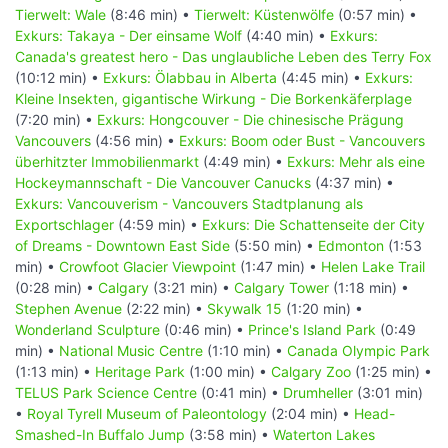
Tierwelt: Wale
(8:46 min) •
Tierwelt: Küstenwölfe
(0:57 min) •
Exkurs: Takaya - Der einsame Wolf
(4:40 min) •
Exkurs:
Canada's greatest hero - Das unglaubliche Leben des Terry Fox
(10:12 min) •
Exkurs: Ölabbau in Alberta
(4:45 min) •
Exkurs:
Kleine Insekten, gigantische Wirkung - Die Borkenkäferplage
(7:20 min) •
Exkurs: Hongcouver - Die chinesische Prägung
Vancouvers
(4:56 min) •
Exkurs: Boom oder Bust - Vancouvers
überhitzter Immobilienmarkt
(4:49 min) •
Exkurs: Mehr als eine
Hockeymannschaft - Die Vancouver Canucks
(4:37 min) •
Exkurs: Vancouverism - Vancouvers Stadtplanung als
Exportschlager
(4:59 min) •
Exkurs: Die Schattenseite der City
of Dreams - Downtown East Side
(5:50 min) •
Edmonton
(1:53
min) •
Crowfoot Glacier Viewpoint
(1:47 min) •
Helen Lake Trail
(0:28 min) •
Calgary
(3:21 min) •
Calgary Tower
(1:18 min) •
Stephen Avenue
(2:22 min) •
Skywalk 15
(1:20 min) •
Wonderland Sculpture
(0:46 min) •
Prince's Island Park
(0:49
min) •
National Music Centre
(1:10 min) •
Canada Olympic Park
(1:13 min) •
Heritage Park
(1:00 min) •
Calgary Zoo
(1:25 min) •
TELUS Park Science Centre
(0:41 min) •
Drumheller
(3:01 min)
•
Royal Tyrell Museum of Paleontology
(2:04 min) •
Head-
Smashed-In Buffalo Jump
(3:58 min) •
Waterton Lakes