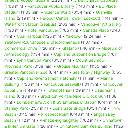
Street & Robson Square
(2:23 min) •
Christ Church Cathedral
(1:08 min) •
Vancouver Public Library
(1:40 min) •
BC Place
Stadium
(1:33 min) •
Science World
(0:54 min) •
Granville
Island
(2:19 min) •
Harbour Centre Tower (Lookout)
(1:41 min) •
Waterfront Station (SeaBus)
(2:03 min) •
Vancouver Art Gallery
(1:33 min) •
Hotel Vancouver
(1:05 min) •
Canada Place
(2:40
min) •
Coal Harbour
(1:25 min) •
Yaletown
(2:24 min) •
Yaletown Roundhouse & Uferpromenade
(1:07 min) •
Commercial Drive
(1:26 min) •
Kitsilano
(1:46 min) •
Museum of
Anthropology
(1:34 min) •
Capilano Suspension Bridge
(1:07
min) •
Lynn Canyon Park
(0:57 min) •
Mount Seymour
Provincial Park
(0:59 min) •
Grouse Mountain
(1:55 min) •
Greater Vancouver Zoo
(0:44 min) •
Sea to Sky Highway
(0:55
min) •
Capilano River Salmon Hatchery
(1:11 min) •
Marine
Building
(1:56 min) •
Vancouver Seawall
(1:01 min) •
Vancouver
Aquarium
(1:49 min) •
Totempfähle
(1:09 min) •
Deadman's
Island
(0:33 min) •
Brockton Point & Nine O'Clock Gun
(1:08
min) •
Lumberman's Arch & SS Empress of Japan
(0:44 min) •
Stanley Park
(2:57 min) •
Lions Gate Bridge
(0:54 min) •
Third
Beach
(0:45 min) •
Prospect Point
(0:40 min) •
English Bay
Beach
(1:12 min) •
A-maze-ing laughter
(1:02 min) •
Chinatown
& Millenium Gate
(1:26 min) •
Chinatown Sam Kee Building
(1:25