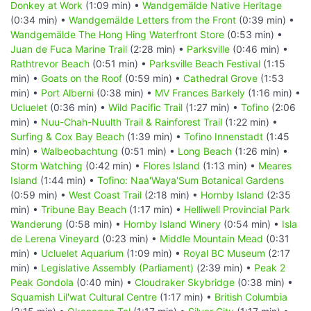
Donkey at Work
(1:09 min) •
Wandgemälde Native Heritage
(0:34 min) •
Wandgemälde Letters from the Front
(0:39 min) •
Wandgemälde The Hong Hing Waterfront Store
(0:53 min) •
Juan de Fuca Marine Trail
(2:28 min) •
Parksville
(0:46 min) •
Rathtrevor Beach
(0:51 min) •
Parksville Beach Festival
(1:15
min) •
Goats on the Roof
(0:59 min) •
Cathedral Grove
(1:53
min) •
Port Alberni
(0:38 min) •
MV Frances Barkely
(1:16 min) •
Ucluelet
(0:36 min) •
Wild Pacific Trail
(1:27 min) •
Tofino
(2:06
min) •
Nuu-Chah-Nuulth Trail & Rainforest Trail
(1:22 min) •
Surfing & Cox Bay Beach
(1:39 min) •
Tofino Innenstadt
(1:45
min) •
Walbeobachtung
(0:51 min) •
Long Beach
(1:26 min) •
Storm Watching
(0:42 min) •
Flores Island
(1:13 min) •
Meares
Island
(1:44 min) •
Tofino: Naa'Waya'Sum Botanical Gardens
(0:59 min) •
West Coast Trail
(2:18 min) •
Hornby Island
(2:35
min) •
Tribune Bay Beach
(1:17 min) •
Helliwell Provincial Park
Wanderung
(0:58 min) •
Hornby Island Winery
(0:54 min) •
Isla
de Lerena Vineyard
(0:23 min) •
Middle Mountain Mead
(0:31
min) •
Ucluelet Aquarium
(1:09 min) •
Royal BC Museum
(2:17
min) •
Legislative Assembly (Parliament)
(2:39 min) •
Peak 2
Peak Gondola
(0:40 min) •
Cloudraker Skybridge
(0:38 min) •
Squamish Lil'wat Cultural Centre
(1:17 min) •
British Columbia