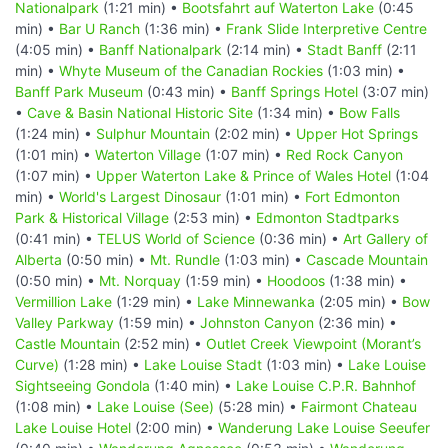
Nationalpark
(1:21 min) •
Bootsfahrt auf Waterton Lake
(0:45
min) •
Bar U Ranch
(1:36 min) •
Frank Slide Interpretive Centre
(4:05 min) •
Banff Nationalpark
(2:14 min) •
Stadt Banff
(2:11
min) •
Whyte Museum of the Canadian Rockies
(1:03 min) •
Banff Park Museum
(0:43 min) •
Banff Springs Hotel
(3:07 min)
•
Cave & Basin National Historic Site
(1:34 min) •
Bow Falls
(1:24 min) •
Sulphur Mountain
(2:02 min) •
Upper Hot Springs
(1:01 min) •
Waterton Village
(1:07 min) •
Red Rock Canyon
(1:07 min) •
Upper Waterton Lake & Prince of Wales Hotel
(1:04
min) •
World's Largest Dinosaur
(1:01 min) •
Fort Edmonton
Park & Historical Village
(2:53 min) •
Edmonton Stadtparks
(0:41 min) •
TELUS World of Science
(0:36 min) •
Art Gallery of
Alberta
(0:50 min) •
Mt. Rundle
(1:03 min) •
Cascade Mountain
(0:50 min) •
Mt. Norquay
(1:59 min) •
Hoodoos
(1:38 min) •
Vermillion Lake
(1:29 min) •
Lake Minnewanka
(2:05 min) •
Bow
Valley Parkway
(1:59 min) •
Johnston Canyon
(2:36 min) •
Castle Mountain
(2:52 min) •
Outlet Creek Viewpoint (Morant’s
Curve)
(1:28 min) •
Lake Louise Stadt
(1:03 min) •
Lake Louise
Sightseeing Gondola
(1:40 min) •
Lake Louise C.P.R. Bahnhof
(1:08 min) •
Lake Louise (See)
(5:28 min) •
Fairmont Chateau
Lake Louise Hotel
(2:00 min) •
Wanderung Lake Louise Seeufer