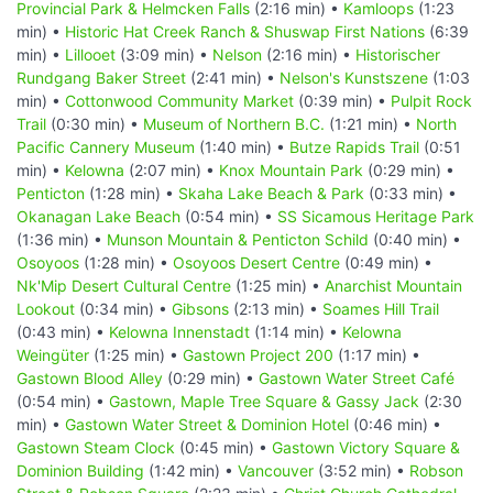
Provincial Park & Helmcken Falls
(2:16 min) •
Kamloops
(1:23
min) •
Historic Hat Creek Ranch & Shuswap First Nations
(6:39
min) •
Lillooet
(3:09 min) •
Nelson
(2:16 min) •
Historischer
Rundgang Baker Street
(2:41 min) •
Nelson's Kunstszene
(1:03
min) •
Cottonwood Community Market
(0:39 min) •
Pulpit Rock
Trail
(0:30 min) •
Museum of Northern B.C.
(1:21 min) •
North
Pacific Cannery Museum
(1:40 min) •
Butze Rapids Trail
(0:51
min) •
Kelowna
(2:07 min) •
Knox Mountain Park
(0:29 min) •
Penticton
(1:28 min) •
Skaha Lake Beach & Park
(0:33 min) •
Okanagan Lake Beach
(0:54 min) •
SS Sicamous Heritage Park
(1:36 min) •
Munson Mountain & Penticton Schild
(0:40 min) •
Osoyoos
(1:28 min) •
Osoyoos Desert Centre
(0:49 min) •
Nk'Mip Desert Cultural Centre
(1:25 min) •
Anarchist Mountain
Lookout
(0:34 min) •
Gibsons
(2:13 min) •
Soames Hill Trail
(0:43 min) •
Kelowna Innenstadt
(1:14 min) •
Kelowna
Weingüter
(1:25 min) •
Gastown Project 200
(1:17 min) •
Gastown Blood Alley
(0:29 min) •
Gastown Water Street Café
(0:54 min) •
Gastown, Maple Tree Square & Gassy Jack
(2:30
min) •
Gastown Water Street & Dominion Hotel
(0:46 min) •
Gastown Steam Clock
(0:45 min) •
Gastown Victory Square &
Dominion Building
(1:42 min) •
Vancouver
(3:52 min) •
Robson