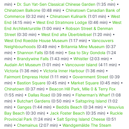
min) •
Dr. Sun Yat-Sen Classical Chinese Garden
(1:35 min) •
Chinatown Balkone
(0:48 min) •
Chinatown Canadian Bank of
Commerce
(0:32 min) •
Chinatown Kulinarik
(1:01 min) •
West
End
(4:15 min) •
West End Stratmore Lodge
(0:46 min) •
West
End Architekturstile
(1:00 min) •
Robson Street & Denman
Street
(0:30 min) •
West End alte Überbleibsel
(1:20 min) •
West End Roedde House Museum
(1:17 min) •
Vancouvers
Neighbourhoods
(0:49 min) •
Britannia Mine Museum
(0:37
min) •
Shannon Falls
(0:56 min) •
Sea to Sky Gondola
(1:24
min) •
Brandywine Falls
(1:43 min) •
Whistler
(2:03 min) •
Audain Art Museum
(1:01 min) •
Vancouver Island
(4:11 min) •
Victoria
(1:36 min) •
Victoria Inner Harbour
(1:36 min) •
Fairmont Empress Hotel
(1:11 min) •
Government Street
(0:39
min) •
Bastion Square
(0:45 min) •
Market Square
(0:45 min) •
Chinatown
(0:37 min) •
Beacon Hill Park, Mile 0 & Terry Fox
(1:55 min) •
Dallas Road
(0:39 min) •
Fisherman's Wharf
(1:08
min) •
Butchart Gardens
(0:50 min) •
Saltspring Island
(1:02
min) •
Ganges
(1:44 min) •
Beddis Beach
(0:34 min) •
Vesuvius
Bay Beach
(0:30 min) •
Jack Foster Beach
(0:35 min) •
Ruckle
Provincial Park
(1:24 min) •
Salt Spring Island Cheese
(0:51
min) •
Chemainus
(2:07 min) •
Wandgemälde The Steam