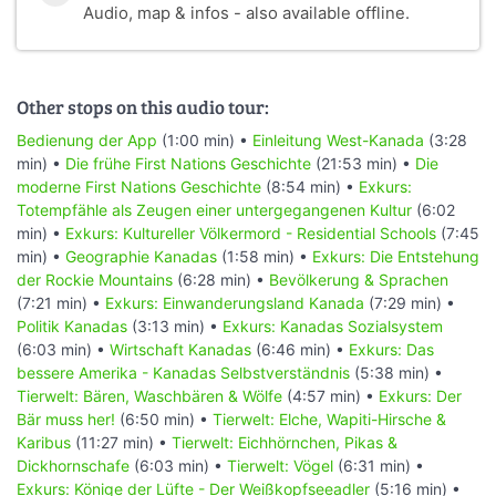
Audio, map & infos - also available offline.
Other stops on this audio tour:
Bedienung der App
(1:00 min) •
Einleitung West-Kanada
(3:28
min) •
Die frühe First Nations Geschichte
(21:53 min) •
Die
moderne First Nations Geschichte
(8:54 min) •
Exkurs:
Totempfähle als Zeugen einer untergegangenen Kultur
(6:02
min) •
Exkurs: Kultureller Völkermord - Residential Schools
(7:45
min) •
Geographie Kanadas
(1:58 min) •
Exkurs: Die Entstehung
der Rockie Mountains
(6:28 min) •
Bevölkerung & Sprachen
(7:21 min) •
Exkurs: Einwanderungsland Kanada
(7:29 min) •
Politik Kanadas
(3:13 min) •
Exkurs: Kanadas Sozialsystem
(6:03 min) •
Wirtschaft Kanadas
(6:46 min) •
Exkurs: Das
bessere Amerika - Kanadas Selbstverständnis
(5:38 min) •
Tierwelt: Bären, Waschbären & Wölfe
(4:57 min) •
Exkurs: Der
Bär muss her!
(6:50 min) •
Tierwelt: Elche, Wapiti-Hirsche &
Karibus
(11:27 min) •
Tierwelt: Eichhörnchen, Pikas &
Dickhornschafe
(6:03 min) •
Tierwelt: Vögel
(6:31 min) •
Exkurs: Könige der Lüfte - Der Weißkopfseeadler
(5:16 min) •