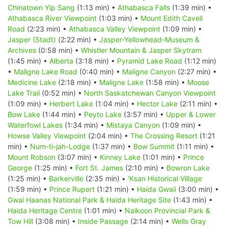
Chinatown Yip Sang
(1:13 min) •
Athabasca Falls
(1:39 min) •
Athabasca River Viewpoint
(1:03 min) •
Mount Edith Cavell
Road
(2:23 min) •
Athabasca Valley Viewpoint
(1:09 min) •
Jasper (Stadt)
(2:22 min) •
Jasper-Yellowhead-Museum &
Archives
(0:58 min) •
Whistler Mountain & Jasper Skytram
(1:45 min) •
Alberta
(3:18 min) •
Pyramid Lake Road
(1:12 min)
•
Maligne Lake Road
(0:40 min) •
Maligne Canyon
(2:27 min) •
Medicine Lake
(2:18 min) •
Maligne Lake
(1:58 min) •
Moose
Lake Trail
(0:52 min) •
North Saskatchewan Canyon Viewpoint
(1:09 min) •
Herbert Lake
(1:04 min) •
Hector Lake
(2:11 min) •
Bow Lake
(1:44 min) •
Peyto Lake
(3:57 min) •
Upper & Lower
Waterfowl Lakes
(1:34 min) •
Mistaya Canyon
(1:09 min) •
Howse Valley Viewpoint
(2:04 min) •
The Crossing Resort
(1:21
min) •
Num-ti-jah-Lodge
(1:37 min) •
Bow Summit
(1:11 min) •
Mount Robson
(3:07 min) •
Kinney Lake
(1:01 min) •
Prince
George
(1:25 min) •
Fort St. James
(2:10 min) •
Bowron Lake
(1:25 min) •
Barkerville
(2:35 min) •
'Ksan Historical Village
(1:59 min) •
Prince Rupert
(1:21 min) •
Haida Gwaii
(3:00 min) •
Gwai Haanas National Park & Haida Heritage Site
(1:43 min) •
Haida Heritage Centre
(1:01 min) •
Naikoon Provincial Park &
Tow Hill
(3:08 min) •
Inside Passage
(2:14 min) •
Wells Gray