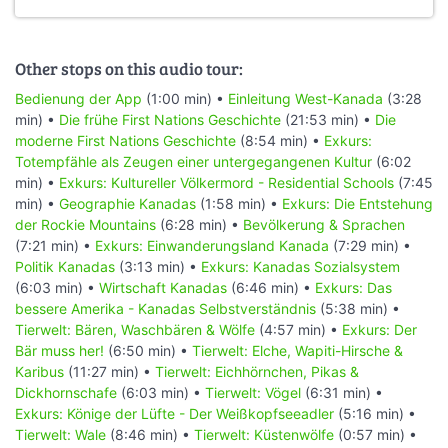
Other stops on this audio tour:
Bedienung der App
(1:00 min) •
Einleitung West-Kanada
(3:28
min) •
Die frühe First Nations Geschichte
(21:53 min) •
Die
moderne First Nations Geschichte
(8:54 min) •
Exkurs:
Totempfähle als Zeugen einer untergegangenen Kultur
(6:02
min) •
Exkurs: Kultureller Völkermord - Residential Schools
(7:45
min) •
Geographie Kanadas
(1:58 min) •
Exkurs: Die Entstehung
der Rockie Mountains
(6:28 min) •
Bevölkerung & Sprachen
(7:21 min) •
Exkurs: Einwanderungsland Kanada
(7:29 min) •
Politik Kanadas
(3:13 min) •
Exkurs: Kanadas Sozialsystem
(6:03 min) •
Wirtschaft Kanadas
(6:46 min) •
Exkurs: Das
bessere Amerika - Kanadas Selbstverständnis
(5:38 min) •
Tierwelt: Bären, Waschbären & Wölfe
(4:57 min) •
Exkurs: Der
Bär muss her!
(6:50 min) •
Tierwelt: Elche, Wapiti-Hirsche &
Karibus
(11:27 min) •
Tierwelt: Eichhörnchen, Pikas &
Dickhornschafe
(6:03 min) •
Tierwelt: Vögel
(6:31 min) •
Exkurs: Könige der Lüfte - Der Weißkopfseeadler
(5:16 min) •
Tierwelt: Wale
(8:46 min) •
Tierwelt: Küstenwölfe
(0:57 min) •