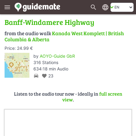
search
language
menu
Banff-Windamere Highway
from the audio walk
Kanada West Komplett | British
Columbia & Alberta
Price: 24.99 €
by
AOYO-Guide GbR
316 Stations
634:18 min Audio
directions_car
favorite
23
Listen to the audio tour now - ideally in
full screen
view
.