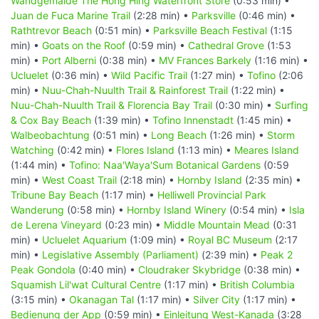
Wandgemälde The Hong Hing Waterfront Store
(0:53 min) •
Juan de Fuca Marine Trail
(2:28 min) •
Parksville
(0:46 min) •
Rathtrevor Beach
(0:51 min) •
Parksville Beach Festival
(1:15
min) •
Goats on the Roof
(0:59 min) •
Cathedral Grove
(1:53
min) •
Port Alberni
(0:38 min) •
MV Frances Barkely
(1:16 min) •
Ucluelet
(0:36 min) •
Wild Pacific Trail
(1:27 min) •
Tofino
(2:06
min) •
Nuu-Chah-Nuulth Trail & Rainforest Trail
(1:22 min) •
Nuu-Chah-Nuulth Trail & Florencia Bay Trail
(0:30 min) •
Surfing
& Cox Bay Beach
(1:39 min) •
Tofino Innenstadt
(1:45 min) •
Walbeobachtung
(0:51 min) •
Long Beach
(1:26 min) •
Storm
Watching
(0:42 min) •
Flores Island
(1:13 min) •
Meares Island
(1:44 min) •
Tofino: Naa'Waya'Sum Botanical Gardens
(0:59
min) •
West Coast Trail
(2:18 min) •
Hornby Island
(2:35 min) •
Tribune Bay Beach
(1:17 min) •
Helliwell Provincial Park
Wanderung
(0:58 min) •
Hornby Island Winery
(0:54 min) •
Isla
de Lerena Vineyard
(0:23 min) •
Middle Mountain Mead
(0:31
min) •
Ucluelet Aquarium
(1:09 min) •
Royal BC Museum
(2:17
min) •
Legislative Assembly (Parliament)
(2:39 min) •
Peak 2
Peak Gondola
(0:40 min) •
Cloudraker Skybridge
(0:38 min) •
Squamish Lil'wat Cultural Centre
(1:17 min) •
British Columbia
(3:15 min) •
Okanagan Tal
(1:17 min) •
Silver City
(1:17 min) •
Bedienung der App
(0:59 min) •
Einleitung West-Kanada
(3:28