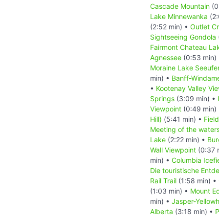
Cascade Mountain
(0
Lake Minnewanka
(2:
(2:52 min) •
Outlet C
Sightseeing Gondola
Fairmont Chateau Lak
Agnessee
(0:53 min)
Moraine Lake Seeufe
min) •
Banff-Windam
•
Kootenay Valley Vi
Springs
(3:09 min) •
Viewpoint
(0:49 min)
Hill)
(5:41 min) •
Field
Meeting of the water
Lake
(2:22 min) •
Bur
Wall Viewpoint
(0:37 
min) •
Columbia Icefi
Die touristische Ent
Rail Trail
(1:58 min) •
(1:03 min) •
Mount Ed
min) •
Jasper-Yellow
Alberta
(3:18 min) •
P