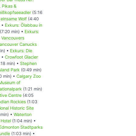
, Pikas &
Weißkopfseeadler
(5:16
 einsame Wolf
(4:40
) •
Exkurs: Ölabbau in
(7:20 min) •
Exkurs:
- Vancouvers
 Vancouver Canucks
in) •
Exkurs: Die
) •
Crowfoot Glacier
:18 min) •
Stephen
Island Park
(0:49 min)
0 min) •
Calgary Zoo
 Museum of
ationalpark
(1:21 min)
tive Centre
(4:05
dian Rockies
(1:03
onal Historic Site
 min) •
Waterton
 Hotel
(1:04 min) •
Edmonton Stadtparks
undle
(1:03 min) •