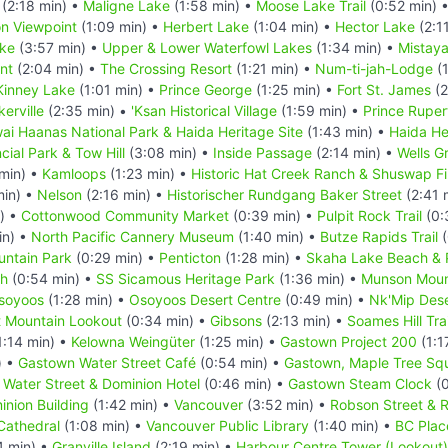
(2:18 min) •
Maligne Lake
(1:58 min) •
Moose Lake Trail
(0:52 min) 
n Viewpoint
(1:09 min) •
Herbert Lake
(1:04 min) •
Hector Lake
(2:1
ake
(3:57 min) •
Upper & Lower Waterfowl Lakes
(1:34 min) •
Mistay
nt
(2:04 min) •
The Crossing Resort
(1:21 min) •
Num-ti-jah-Lodge
(1
Kinney Lake
(1:01 min) •
Prince George
(1:25 min) •
Fort St. James
(2
kerville
(2:35 min) •
'Ksan Historical Village
(1:59 min) •
Prince Ruper
ai Haanas National Park & Haida Heritage Site
(1:43 min) •
Haida He
cial Park & Tow Hill
(3:08 min) •
Inside Passage
(2:14 min) •
Wells G
min) •
Kamloops
(1:23 min) •
Historic Hat Creek Ranch & Shuswap Fi
min) •
Nelson
(2:16 min) •
Historischer Rundgang Baker Street
(2:41 
) •
Cottonwood Community Market
(0:39 min) •
Pulpit Rock Trail
(0:
in) •
North Pacific Cannery Museum
(1:40 min) •
Butze Rapids Trail
(
ntain Park
(0:29 min) •
Penticton
(1:28 min) •
Skaha Lake Beach & 
ch
(0:54 min) •
SS Sicamous Heritage Park
(1:36 min) •
Munson Mount
soyoos
(1:28 min) •
Osoyoos Desert Centre
(0:49 min) •
Nk'Mip Dese
t Mountain Lookout
(0:34 min) •
Gibsons
(2:13 min) •
Soames Hill Trai
1:14 min) •
Kelowna Weingüter
(1:25 min) •
Gastown Project 200
(1:1
) •
Gastown Water Street Café
(0:54 min) •
Gastown, Maple Tree Sq
Water Street & Dominion Hotel
(0:46 min) •
Gastown Steam Clock
(0
inion Building
(1:42 min) •
Vancouver
(3:52 min) •
Robson Street & 
Cathedral
(1:08 min) •
Vancouver Public Library
(1:40 min) •
BC Plac
4 min) •
Granville Island
(2:19 min) •
Harbour Centre Tower (Lookout)