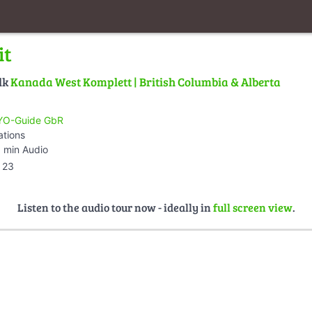
it
lk
Kanada West Komplett | British Columbia & Alberta
O-Guide GbR
ations
 min Audio
23
Listen to the audio tour now - ideally in
full screen view
.