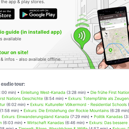
n the app & play stores.
o guide (in installed app)
s available
tour on site!
 infos - also available offline.
 audio tour:
1:00 min) •
Einleitung West-Kanada
(3:28 min) •
Die frühe First Nati
rst Nations Geschichte
(8:54 min) •
Exkurs: Totempfähle als Zeugen
tur
(6:02 min) •
Exkurs: Kultureller Völkermord - Residential Schools
(
(1:58 min) •
Exkurs: Die Entstehung der Rockie Mountains
(6:28 min
•
Exkurs: Einwanderungsland Kanada
(7:29 min) •
Politik Kanadas
(3:
m
(6:03 min) •
Wirtschaft Kanadas
(6:46 min) •
Exkurs: Das bessere
38 min) •
Tierwelt: Bären, Waschbären & Wölfe
(4:57 min) •
Exkurs: 