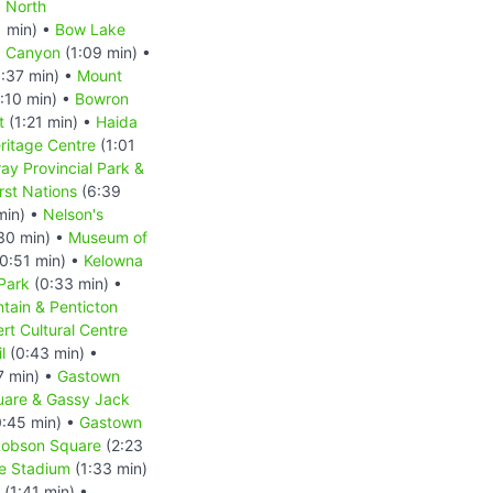
•
North
1 min) •
Bow Lake
a Canyon
(1:09 min) •
:37 min) •
Mount
:10 min) •
Bowron
t
(1:21 min) •
Haida
ritage Centre
(1:01
ray Provincial Park &
rst Nations
(6:39
min) •
Nelson's
30 min) •
Museum of
0:51 min) •
Kelowna
Park
(0:33 min) •
ain & Penticton
rt Cultural Centre
l
(0:43 min) •
7 min) •
Gastown
uare & Gassy Jack
:45 min) •
Gastown
Robson Square
(2:23
e Stadium
(1:33 min)
(1:41 min) •