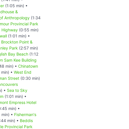
er
(1:05 min) •
ndhouse &
f Anthropology
(1:34
our Provincial Park
y Highway
(0:55 min)
wall
(1:01 min) •
•
Brockton Point &
nley Park
(2:57 min)
lish Bay Beach
(1:12
n Sam Kee Building
48 min) •
Chinatown
 min) •
West End
man Street
(0:30 min)
ancouvers
n) •
Sea to Sky
um
(1:01 min) •
mont Empress Hotel
:45 min) •
 min) •
Fisherman's
:44 min) •
Beddis
le Provincial Park