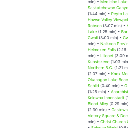
min) •
Medicine Lake
Saskatchewan Canyo
(1:44 min) •
Peyto L
Howse Valley Viewpoi
Robson
(3:07 min) •
Lake
(1:25 min) •
Bar
Gwaii
(3:00 min) •
Gw
min) •
Naikoon Provin
Helmcken Falls
(2:16 
min) •
Lillooet
(3:09 
Kunstszene
(1:03 min
Northern B.C.
(1:21 m
(2:07 min) •
Knox Mou
Okanagan Lake Bea
Schild
(0:40 min) •
O
(1:25 min) •
Anarchis
Kelowna Innenstadt
(
Blood Alley
(0:29 min
(2:30 min) •
Gastown 
Victory Square & Dom
min) •
Christ Church 
•
Science World
(0:5