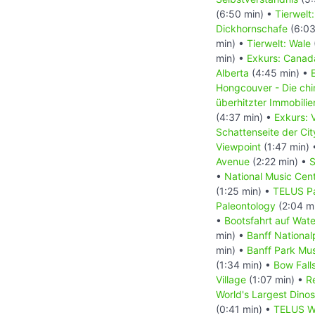
(6:50 min) •
Tierwelt
Dickhornschafe
(6:03
min) •
Tierwelt: Wale
min) •
Exkurs: Canada
Alberta
(4:45 min) •
Hongcouver - Die ch
überhitzter Immobili
(4:37 min) •
Exkurs: 
Schattenseite der Ci
Viewpoint
(1:47 min)
Avenue
(2:22 min) •
S
•
National Music Cen
(1:25 min) •
TELUS Pa
Paleontology
(2:04 m
•
Bootsfahrt auf Wat
min) •
Banff National
min) •
Banff Park M
(1:34 min) •
Bow Fall
Village
(1:07 min) •
R
World's Largest Dino
(0:41 min) •
TELUS Wo