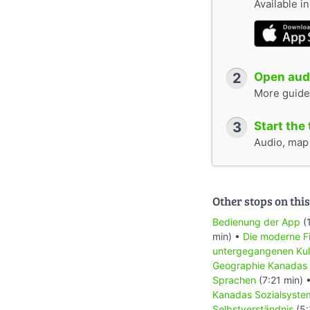
Available i
2
Open audi
More guide
3
Start the 
Audio, map &
Other stops on this
Bedienung der App
(
min) •
Die moderne Fi
untergegangenen Kul
Geographie Kanadas
Sprachen
(7:21 min) 
Kanadas Sozialsyste
Selbstverständnis
(5: