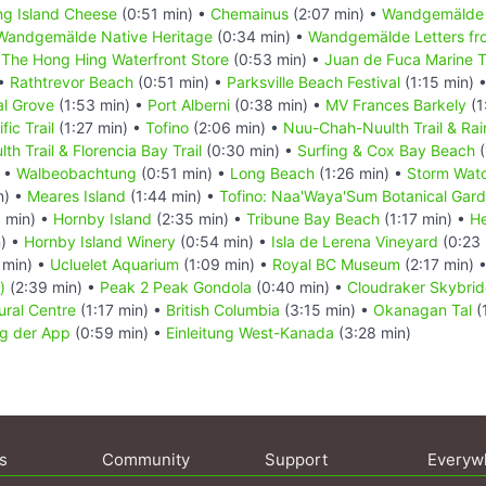
ing Island Cheese
(0:51 min) •
Chemainus
(2:07 min) •
Wandgemälde 
Wandgemälde Native Heritage
(0:34 min) •
Wandgemälde Letters fro
he Hong Hing Waterfront Store
(0:53 min) •
Juan de Fuca Marine Tr
 •
Rathtrevor Beach
(0:51 min) •
Parksville Beach Festival
(1:15 min) 
al Grove
(1:53 min) •
Port Alberni
(0:38 min) •
MV Frances Barkely
(1
fic Trail
(1:27 min) •
Tofino
(2:06 min) •
Nuu-Chah-Nuulth Trail & Rain
h Trail & Florencia Bay Trail
(0:30 min) •
Surfing & Cox Bay Beach
(
) •
Walbeobachtung
(0:51 min) •
Long Beach
(1:26 min) •
Storm Wat
n) •
Meares Island
(1:44 min) •
Tofino: Naa'Waya'Sum Botanical Gar
 min) •
Hornby Island
(2:35 min) •
Tribune Bay Beach
(1:17 min) •
He
) •
Hornby Island Winery
(0:54 min) •
Isla de Lerena Vineyard
(0:23 
 min) •
Ucluelet Aquarium
(1:09 min) •
Royal BC Museum
(2:17 min) 
)
(2:39 min) •
Peak 2 Peak Gondola
(0:40 min) •
Cloudraker Skybri
ural Centre
(1:17 min) •
British Columbia
(3:15 min) •
Okanagan Tal
(
g der App
(0:59 min) •
Einleitung West-Kanada
(3:28 min)
s
Community
Support
Everyw