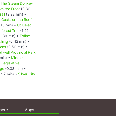
The Steam Donkey
m the Front
(0:39
ail
(2:28 min) •
•
Goats on the Roof
:16 min) •
Ucluelet
forest Trail
(1:22
1:39 min) •
Tofino
ching
(0:42 min) •
dens
(0:59 min) •
lliwell Provincial Park
min) •
Middle
•
Legislative
dge
(0:38 min) •
1:17 min) •
Silver City
here
Apps