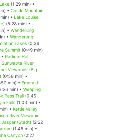
 Lake
(1:29 min) •
in) •
Castle Mountain
 min) •
Lake Louise
ee)
(5:28 min) •
in) •
Wanderung
in) •
Wanderung
lation Lakes
(0:36
re Summit
(0:49 min)
) •
Radium Hot
•
Sunwapta River
nnel Viewpoint (Big
t
(0:58 min) •
:50 min) •
Emerald
3:26 min) •
Weeping
x Pass Trail
(0:46
le Falls
(1:03 min) •
min) •
Kettle Valley
sca River Viewpoint
•
Jasper (Stadt)
(2:22
kytram
(1:45 min) •
gne Canyon
(2:27