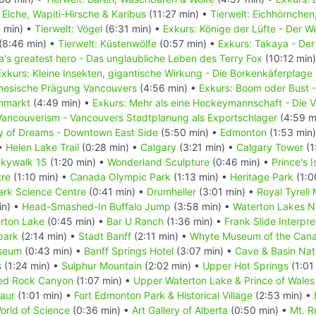
: Elche, Wapiti-Hirsche & Karibus
(11:27 min) •
Tierwelt: Eichhörnchen
 min) •
Tierwelt: Vögel
(6:31 min) •
Exkurs: Könige der Lüfte - Der 
(8:46 min) •
Tierwelt: Küstenwölfe
(0:57 min) •
Exkurs: Takaya - Der
's greatest hero - Das unglaubliche Leben des Terry Fox
(10:12 min
Exkurs: Kleine Insekten, gigantische Wirkung - Die Borkenkäferplage
inesische Prägung Vancouvers
(4:56 min) •
Exkurs: Boom oder Bust 
enmarkt
(4:49 min) •
Exkurs: Mehr als eine Hockeymannschaft - Die
Vancouverism - Vancouvers Stadtplanung als Exportschlager
(4:59 m
ty of Dreams - Downtown East Side
(5:50 min) •
Edmonton
(1:53 min
 •
Helen Lake Trail
(0:28 min) •
Calgary
(3:21 min) •
Calgary Tower
(1
kywalk 15
(1:20 min) •
Wonderland Sculpture
(0:46 min) •
Prince's 
tre
(1:10 min) •
Canada Olympic Park
(1:13 min) •
Heritage Park
(1:0
rk Science Centre
(0:41 min) •
Drumheller
(3:01 min) •
Royal Tyrell
in) •
Head-Smashed-In Buffalo Jump
(3:58 min) •
Waterton Lakes N
erton Lake
(0:45 min) •
Bar U Ranch
(1:36 min) •
Frank Slide Interpre
park
(2:14 min) •
Stadt Banff
(2:11 min) •
Whyte Museum of the Cana
useum
(0:43 min) •
Banff Springs Hotel
(3:07 min) •
Cave & Basin Nati
s
(1:24 min) •
Sulphur Mountain
(2:02 min) •
Upper Hot Springs
(1:01
ed Rock Canyon
(1:07 min) •
Upper Waterton Lake & Prince of Wales
saur
(1:01 min) •
Fort Edmonton Park & Historical Village
(2:53 min) •
rld of Science
(0:36 min) •
Art Gallery of Alberta
(0:50 min) •
Mt. R