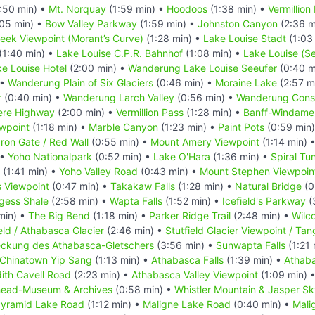
:50 min) •
Mt. Norquay
(1:59 min) •
Hoodoos
(1:38 min) •
Vermillion
05 min) •
Bow Valley Parkway
(1:59 min) •
Johnston Canyon
(2:36 m
reek Viewpoint (Morant’s Curve)
(1:28 min) •
Lake Louise Stadt
(1:03
(1:40 min) •
Lake Louise C.P.R. Bahnhof
(1:08 min) •
Lake Louise (S
e Louise Hotel
(2:00 min) •
Wanderung Lake Louise Seeufer
(0:40 m
 •
Wanderung Plain of Six Glaciers
(0:46 min) •
Moraine Lake
(2:57 m
r
(0:40 min) •
Wanderung Larch Valley
(0:56 min) •
Wanderung Conso
ere Highway
(2:00 min) •
Vermillion Pass
(1:28 min) •
Banff-Windame
ewpoint
(1:18 min) •
Marble Canyon
(1:23 min) •
Paint Pots
(0:59 min
Iron Gate / Red Wall
(0:55 min) •
Mount Amery Viewpoint
(1:14 min) 
 •
Yoho Nationalpark
(0:52 min) •
Lake O'Hara
(1:36 min) •
Spiral Tu
(1:41 min) •
Yoho Valley Road
(0:43 min) •
Mount Stephen Viewpoin
s Viewpoint
(0:47 min) •
Takakaw Falls
(1:28 min) •
Natural Bridge
(0
gess Shale
(2:58 min) •
Wapta Falls
(1:52 min) •
Icefield's Parkway
(
min) •
The Big Bend
(1:18 min) •
Parker Ridge Trail
(2:48 min) •
Wilco
eld / Athabasca Glacier
(2:46 min) •
Stutfield Glacier Viewpoint / Tang
deckung des Athabasca-Gletschers
(3:56 min) •
Sunwapta Falls
(1:21 
Chinatown Yip Sang
(1:13 min) •
Athabasca Falls
(1:39 min) •
Athaba
ith Cavell Road
(2:23 min) •
Athabasca Valley Viewpoint
(1:09 min) 
head-Museum & Archives
(0:58 min) •
Whistler Mountain & Jasper S
yramid Lake Road
(1:12 min) •
Maligne Lake Road
(0:40 min) •
Mali