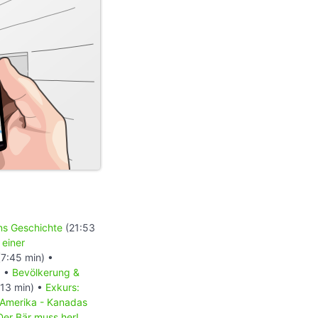
ons Geschichte
(21:53
 einer
7:45 min) •
) •
Bevölkerung &
13 min) •
Exkurs:
 Amerika - Kanadas
Der Bär muss her!