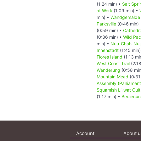
(1:24 min) •
Salt Spr
at Work
(1:09 min) •
min) •
Wandgemälde T
Parksville
(0:46 min)
(0:59 min) •
Cathedr
(0:36 min) •
Wild Paci
min) •
Nuu-Chah-Nuult
Innenstadt
(1:45 min
Flores Island
(1:13 mi
West Coast Trail
(2:18
Wanderung
(0:58 min
Mountain Mead
(0:31
Assembly (Parliament
Squamish Lil'wat Cult
(1:17 min) •
Bedienun
Account
About u