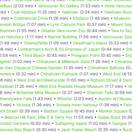
SeaBus)
(2:03 min) •
Vancouver Art Gallery
(1:33 min) •
Hotel Vancouv
min) •
Coal Harbour
(1:25 min) •
Yaletown
(2:24 min) •
Yaletown Rou
 min) •
Commercial Drive
(1:26 min) •
Kitsilano
(1:46 min) •
Museum o
ension Bridge
(1:07 min) •
Lynn Canyon Park
(0:57 min) •
Mount Seym
Mountain
(1:55 min) •
Greater Vancouver Zoo
(0:44 min) •
Sea to Sk
mon Hatchery
(1:11 min) •
Marine Building
(1:56 min) •
Vancouver Sea
(1:49 min) •
Totempfähle
(1:09 min) •
Deadman's Island
(0:33 min) 
08 min) •
Lumberman's Arch & SS Empress of Japan
(0:44 min) •
Sta
0:54 min) •
Third Beach
(0:45 min) •
Prospect Point
(0:40 min) •
Eng
ughter
(1:02 min) •
Chinatown & Millenium Gate
(1:26 min) •
Chinatow
Yat-Sen Classical Chinese Garden
(1:35 min) •
Chinatown Balkone
(0:
ommerce
(0:32 min) •
Chinatown Kulinarik
(1:01 min) •
West End
(4:15
6 min) •
West End Architekturstile
(1:00 min) •
Robson Street & Den
leibsel
(1:20 min) •
West End Roedde House Museum
(1:17 min) •
V
9 min) •
Britannia Mine Museum
(0:37 min) •
Shannon Falls
(0:56 mi
Brandywine Falls
(1:43 min) •
Whistler
(2:03 min) •
Audain Art Muse
1 min) •
Victoria
(1:36 min) •
Victoria Inner Harbour
(1:36 min) •
Fair
nt Street
(0:39 min) •
Bastion Square
(0:45 min) •
Market Square
(0
) •
Beacon Hill Park, Mile 0 & Terry Fox
(1:55 min) •
Dallas Road
(0:39
tchart Gardens
(0:50 min) •
Saltspring Island
(1:02 min) •
Ganges
(1
esuvius Bay Beach
(0:30 min) •
Jack Foster Beach
(0:35 min) •
Ruck