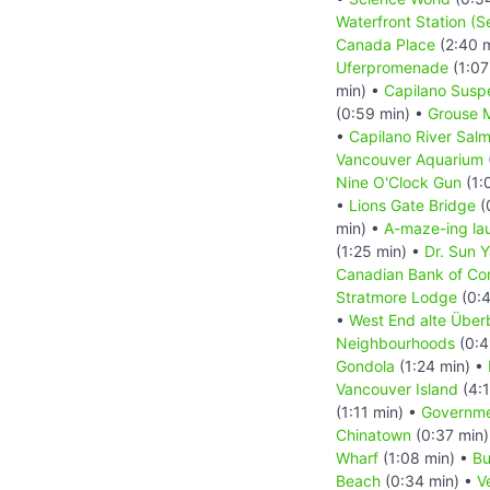
Waterfront Station (
Canada Place
(2:40 
Uferpromenade
(1:07
min) •
Capilano Susp
(0:59 min) •
Grouse 
•
Capilano River Sal
Vancouver Aquarium
Nine O'Clock Gun
(1:
•
Lions Gate Bridge
(
min) •
A-maze-ing la
(1:25 min) •
Dr. Sun 
Canadian Bank of C
Stratmore Lodge
(0:4
•
West End alte Überb
Neighbourhoods
(0:4
Gondola
(1:24 min) •
Vancouver Island
(4:1
(1:11 min) •
Governme
Chinatown
(0:37 min
Wharf
(1:08 min) •
Bu
Beach
(0:34 min) •
V