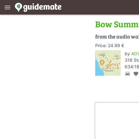
menu
Bow Summ
from the audio wa
Price: 24.99 €
by
AOY
316 St
634:18
directions_car
favorite