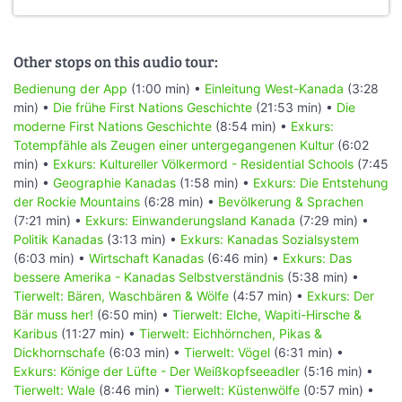
Other stops on this audio tour:
Bedienung der App
(1:00 min) •
Einleitung West-Kanada
(3:28
min) •
Die frühe First Nations Geschichte
(21:53 min) •
Die
moderne First Nations Geschichte
(8:54 min) •
Exkurs:
Totempfähle als Zeugen einer untergegangenen Kultur
(6:02
min) •
Exkurs: Kultureller Völkermord - Residential Schools
(7:45
min) •
Geographie Kanadas
(1:58 min) •
Exkurs: Die Entstehung
der Rockie Mountains
(6:28 min) •
Bevölkerung & Sprachen
(7:21 min) •
Exkurs: Einwanderungsland Kanada
(7:29 min) •
Politik Kanadas
(3:13 min) •
Exkurs: Kanadas Sozialsystem
(6:03 min) •
Wirtschaft Kanadas
(6:46 min) •
Exkurs: Das
bessere Amerika - Kanadas Selbstverständnis
(5:38 min) •
Tierwelt: Bären, Waschbären & Wölfe
(4:57 min) •
Exkurs: Der
Bär muss her!
(6:50 min) •
Tierwelt: Elche, Wapiti-Hirsche &
Karibus
(11:27 min) •
Tierwelt: Eichhörnchen, Pikas &
Dickhornschafe
(6:03 min) •
Tierwelt: Vögel
(6:31 min) •
Exkurs: Könige der Lüfte - Der Weißkopfseeadler
(5:16 min) •
Tierwelt: Wale
(8:46 min) •
Tierwelt: Küstenwölfe
(0:57 min) •