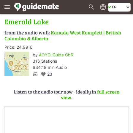
search
language
menu
Emerald Lake
from the audio walk
Kanada West Komplett | British
Columbia & Alberta
Price: 24.99 €
by
AOYO-Guide GbR
316 Stations
634:18 min Audio
directions_car
favorite
23
Listen to the audio tour now - ideally in
full screen
view
.