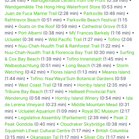
(0:34 min) •
Wandgemälde Letters from the Front
(0:39 min) •
Wandgemälde The Hong Hing Waterfront Store
(0:53 min) •
Juan de Fuca Marine Trail
(2:28 min) •
Parksville
(0:46 min) •
Rathtrevor Beach
(0:51 min) •
Parksville Beach Festival
(1:15
min) •
Goats on the Roof
(0:59 min) •
Cathedral Grove
(1:53
min) •
Port Alberni
(0:38 min) •
MV Frances Barkely
(1:16 min) •
Ucluelet
(0:36 min) •
Wild Pacific Trail
(1:27 min) •
Tofino
(2:06
min) •
Nuu-Chah-Nuulth Trail & Rainforest Trail
(1:22 min) •
Nuu-Chah-Nuulth Trail & Florencia Bay Trail
(0:30 min) •
Surfing
& Cox Bay Beach
(1:39 min) •
Tofino Innenstadt
(1:45 min) •
Walbeobachtung
(0:51 min) •
Long Beach
(1:26 min) •
Storm
Watching
(0:42 min) •
Flores Island
(1:13 min) •
Meares Island
(1:44 min) •
Tofino: Naa'Waya'Sum Botanical Gardens
(0:59
min) •
West Coast Trail
(2:18 min) •
Hornby Island
(2:35 min) •
Tribune Bay Beach
(1:17 min) •
Helliwell Provincial Park
Wanderung
(0:58 min) •
Hornby Island Winery
(0:54 min) •
Isla
de Lerena Vineyard
(0:23 min) •
Middle Mountain Mead
(0:31
min) •
Ucluelet Aquarium
(1:09 min) •
Royal BC Museum
(2:17
min) •
Legislative Assembly (Parliament)
(2:39 min) •
Peak 2
Peak Gondola
(0:40 min) •
Cloudraker Skybridge
(0:38 min) •
Squamish Lil'wat Cultural Centre
(1:17 min) •
British Columbia
(3:15 min) •
Okanagan Tal
(1:17 min) •
Silver City
(1:17 min) •