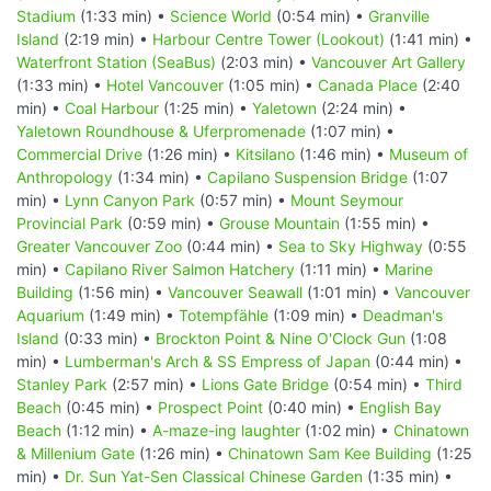
Stadium
(1:33 min) •
Science World
(0:54 min) •
Granville
Island
(2:19 min) •
Harbour Centre Tower (Lookout)
(1:41 min) •
Waterfront Station (SeaBus)
(2:03 min) •
Vancouver Art Gallery
(1:33 min) •
Hotel Vancouver
(1:05 min) •
Canada Place
(2:40
min) •
Coal Harbour
(1:25 min) •
Yaletown
(2:24 min) •
Yaletown Roundhouse & Uferpromenade
(1:07 min) •
Commercial Drive
(1:26 min) •
Kitsilano
(1:46 min) •
Museum of
Anthropology
(1:34 min) •
Capilano Suspension Bridge
(1:07
min) •
Lynn Canyon Park
(0:57 min) •
Mount Seymour
Provincial Park
(0:59 min) •
Grouse Mountain
(1:55 min) •
Greater Vancouver Zoo
(0:44 min) •
Sea to Sky Highway
(0:55
min) •
Capilano River Salmon Hatchery
(1:11 min) •
Marine
Building
(1:56 min) •
Vancouver Seawall
(1:01 min) •
Vancouver
Aquarium
(1:49 min) •
Totempfähle
(1:09 min) •
Deadman's
Island
(0:33 min) •
Brockton Point & Nine O'Clock Gun
(1:08
min) •
Lumberman's Arch & SS Empress of Japan
(0:44 min) •
Stanley Park
(2:57 min) •
Lions Gate Bridge
(0:54 min) •
Third
Beach
(0:45 min) •
Prospect Point
(0:40 min) •
English Bay
Beach
(1:12 min) •
A-maze-ing laughter
(1:02 min) •
Chinatown
& Millenium Gate
(1:26 min) •
Chinatown Sam Kee Building
(1:25
min) •
Dr. Sun Yat-Sen Classical Chinese Garden
(1:35 min) •