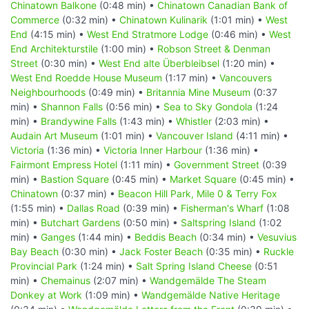
Chinatown Balkone
(0:48 min) •
Chinatown Canadian Bank of
Commerce
(0:32 min) •
Chinatown Kulinarik
(1:01 min) •
West
End
(4:15 min) •
West End Stratmore Lodge
(0:46 min) •
West
End Architekturstile
(1:00 min) •
Robson Street & Denman
Street
(0:30 min) •
West End alte Überbleibsel
(1:20 min) •
West End Roedde House Museum
(1:17 min) •
Vancouvers
Neighbourhoods
(0:49 min) •
Britannia Mine Museum
(0:37
min) •
Shannon Falls
(0:56 min) •
Sea to Sky Gondola
(1:24
min) •
Brandywine Falls
(1:43 min) •
Whistler
(2:03 min) •
Audain Art Museum
(1:01 min) •
Vancouver Island
(4:11 min) •
Victoria
(1:36 min) •
Victoria Inner Harbour
(1:36 min) •
Fairmont Empress Hotel
(1:11 min) •
Government Street
(0:39
min) •
Bastion Square
(0:45 min) •
Market Square
(0:45 min) •
Chinatown
(0:37 min) •
Beacon Hill Park, Mile 0 & Terry Fox
(1:55 min) •
Dallas Road
(0:39 min) •
Fisherman's Wharf
(1:08
min) •
Butchart Gardens
(0:50 min) •
Saltspring Island
(1:02
min) •
Ganges
(1:44 min) •
Beddis Beach
(0:34 min) •
Vesuvius
Bay Beach
(0:30 min) •
Jack Foster Beach
(0:35 min) •
Ruckle
Provincial Park
(1:24 min) •
Salt Spring Island Cheese
(0:51
min) •
Chemainus
(2:07 min) •
Wandgemälde The Steam
Donkey at Work
(1:09 min) •
Wandgemälde Native Heritage