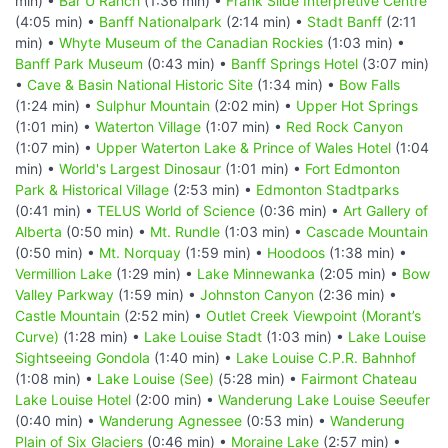
min) •
Bar U Ranch
(1:36 min) •
Frank Slide Interpretive Centre
(4:05 min) •
Banff Nationalpark
(2:14 min) •
Stadt Banff
(2:11
min) •
Whyte Museum of the Canadian Rockies
(1:03 min) •
Banff Park Museum
(0:43 min) •
Banff Springs Hotel
(3:07 min)
•
Cave & Basin National Historic Site
(1:34 min) •
Bow Falls
(1:24 min) •
Sulphur Mountain
(2:02 min) •
Upper Hot Springs
(1:01 min) •
Waterton Village
(1:07 min) •
Red Rock Canyon
(1:07 min) •
Upper Waterton Lake & Prince of Wales Hotel
(1:04
min) •
World's Largest Dinosaur
(1:01 min) •
Fort Edmonton
Park & Historical Village
(2:53 min) •
Edmonton Stadtparks
(0:41 min) •
TELUS World of Science
(0:36 min) •
Art Gallery of
Alberta
(0:50 min) •
Mt. Rundle
(1:03 min) •
Cascade Mountain
(0:50 min) •
Mt. Norquay
(1:59 min) •
Hoodoos
(1:38 min) •
Vermillion Lake
(1:29 min) •
Lake Minnewanka
(2:05 min) •
Bow
Valley Parkway
(1:59 min) •
Johnston Canyon
(2:36 min) •
Castle Mountain
(2:52 min) •
Outlet Creek Viewpoint (Morant’s
Curve)
(1:28 min) •
Lake Louise Stadt
(1:03 min) •
Lake Louise
Sightseeing Gondola
(1:40 min) •
Lake Louise C.P.R. Bahnhof
(1:08 min) •
Lake Louise (See)
(5:28 min) •
Fairmont Chateau
Lake Louise Hotel
(2:00 min) •
Wanderung Lake Louise Seeufer
(0:40 min) •
Wanderung Agnessee
(0:53 min) •
Wanderung
Plain of Six Glaciers
(0:46 min) •
Moraine Lake
(2:57 min) •