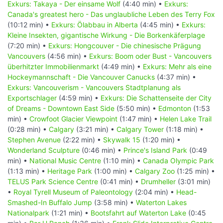
Exkurs: Takaya - Der einsame Wolf
(4:40 min) •
Exkurs:
Canada's greatest hero - Das unglaubliche Leben des Terry Fox
(10:12 min) •
Exkurs: Ölabbau in Alberta
(4:45 min) •
Exkurs:
Kleine Insekten, gigantische Wirkung - Die Borkenkäferplage
(7:20 min) •
Exkurs: Hongcouver - Die chinesische Prägung
Vancouvers
(4:56 min) •
Exkurs: Boom oder Bust - Vancouvers
überhitzter Immobilienmarkt
(4:49 min) •
Exkurs: Mehr als eine
Hockeymannschaft - Die Vancouver Canucks
(4:37 min) •
Exkurs: Vancouverism - Vancouvers Stadtplanung als
Exportschlager
(4:59 min) •
Exkurs: Die Schattenseite der City
of Dreams - Downtown East Side
(5:50 min) •
Edmonton
(1:53
min) •
Crowfoot Glacier Viewpoint
(1:47 min) •
Helen Lake Trail
(0:28 min) •
Calgary
(3:21 min) •
Calgary Tower
(1:18 min) •
Stephen Avenue
(2:22 min) •
Skywalk 15
(1:20 min) •
Wonderland Sculpture
(0:46 min) •
Prince's Island Park
(0:49
min) •
National Music Centre
(1:10 min) •
Canada Olympic Park
(1:13 min) •
Heritage Park
(1:00 min) •
Calgary Zoo
(1:25 min) •
TELUS Park Science Centre
(0:41 min) •
Drumheller
(3:01 min)
•
Royal Tyrell Museum of Paleontology
(2:04 min) •
Head-
Smashed-In Buffalo Jump
(3:58 min) •
Waterton Lakes
Nationalpark
(1:21 min) •
Bootsfahrt auf Waterton Lake
(0:45