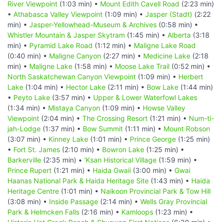
River Viewpoint
(1:03 min) •
Mount Edith Cavell Road
(2:23 min)
•
Athabasca Valley Viewpoint
(1:09 min) •
Jasper (Stadt)
(2:22
min) •
Jasper-Yellowhead-Museum & Archives
(0:58 min) •
Whistler Mountain & Jasper Skytram
(1:45 min) •
Alberta
(3:18
min) •
Pyramid Lake Road
(1:12 min) •
Maligne Lake Road
(0:40 min) •
Maligne Canyon
(2:27 min) •
Medicine Lake
(2:18
min) •
Maligne Lake
(1:58 min) •
Moose Lake Trail
(0:52 min) •
North Saskatchewan Canyon Viewpoint
(1:09 min) •
Herbert
Lake
(1:04 min) •
Hector Lake
(2:11 min) •
Bow Lake
(1:44 min)
•
Peyto Lake
(3:57 min) •
Upper & Lower Waterfowl Lakes
(1:34 min) •
Mistaya Canyon
(1:09 min) •
Howse Valley
Viewpoint
(2:04 min) •
The Crossing Resort
(1:21 min) •
Num-ti-
jah-Lodge
(1:37 min) •
Bow Summit
(1:11 min) •
Mount Robson
(3:07 min) •
Kinney Lake
(1:01 min) •
Prince George
(1:25 min)
•
Fort St. James
(2:10 min) •
Bowron Lake
(1:25 min) •
Barkerville
(2:35 min) •
'Ksan Historical Village
(1:59 min) •
Prince Rupert
(1:21 min) •
Haida Gwaii
(3:00 min) •
Gwai
Haanas National Park & Haida Heritage Site
(1:43 min) •
Haida
Heritage Centre
(1:01 min) •
Naikoon Provincial Park & Tow Hill
(3:08 min) •
Inside Passage
(2:14 min) •
Wells Gray Provincial
Park & Helmcken Falls
(2:16 min) •
Kamloops
(1:23 min) •