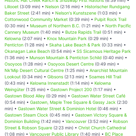
Historic Hat Creek Ranch & Shuswap First Nations
(6:39 min) •
Lillooet
(3:09 min) •
Nelson
(2:16 min) •
Historischer Rundgang
Baker Street
(2:41 min) •
Nelson's Kunstszene
(1:03 min) •
Cottonwood Community Market
(0:39 min) •
Pulpit Rock Trail
(0:30 min) •
Museum of Northern B.C.
(1:21 min) •
North Pacific
Cannery Museum
(1:40 min) •
Butze Rapids Trail
(0:51 min) •
Kelowna
(2:07 min) •
Knox Mountain Park
(0:29 min) •
Penticton
(1:28 min) •
Skaha Lake Beach & Park
(0:33 min) •
Okanagan Lake Beach
(0:54 min) •
SS Sicamous Heritage Park
(1:36 min) •
Munson Mountain & Penticton Schild
(0:40 min) •
Osoyoos
(1:28 min) •
Osoyoos Desert Centre
(0:49 min) •
Nk'Mip Desert Cultural Centre
(1:25 min) •
Anarchist Mountain
Lookout
(0:34 min) •
Gibsons
(2:13 min) •
Soames Hill Trail
(0:43 min) •
Kelowna Innenstadt
(1:14 min) •
Kelowna
Weingüter
(1:25 min) •
Gastown Project 200
(1:17 min) •
Gastown Blood Alley
(0:29 min) •
Gastown Water Street Café
(0:54 min) •
Gastown, Maple Tree Square & Gassy Jack
(2:30
min) •
Gastown Water Street & Dominion Hotel
(0:46 min) •
Gastown Steam Clock
(0:45 min) •
Gastown Victory Square &
Dominion Building
(1:42 min) •
Vancouver
(3:52 min) •
Robson
Street & Robson Square
(2:23 min) •
Christ Church Cathedral
(1:08 min) •
Vancouver Public Library
(1:40 min) •
BC Place