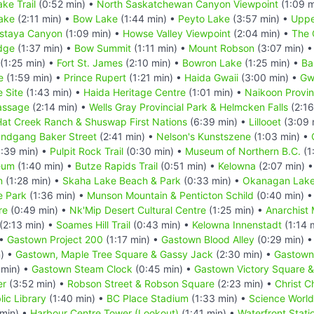
ke Trail
(0:52 min) •
North Saskatchewan Canyon Viewpoint
(1:09 m
ake
(2:11 min) •
Bow Lake
(1:44 min) •
Peyto Lake
(3:57 min) •
Uppe
staya Canyon
(1:09 min) •
Howse Valley Viewpoint
(2:04 min) •
The 
dge
(1:37 min) •
Bow Summit
(1:11 min) •
Mount Robson
(3:07 min) 
(1:25 min) •
Fort St. James
(2:10 min) •
Bowron Lake
(1:25 min) •
Ba
e
(1:59 min) •
Prince Rupert
(1:21 min) •
Haida Gwaii
(3:00 min) •
Gw
 Site
(1:43 min) •
Haida Heritage Centre
(1:01 min) •
Naikoon Provinc
assage
(2:14 min) •
Wells Gray Provincial Park & Helmcken Falls
(2:16
 Hat Creek Ranch & Shuswap First Nations
(6:39 min) •
Lillooet
(3:09 
undgang Baker Street
(2:41 min) •
Nelson's Kunstszene
(1:03 min) •
:39 min) •
Pulpit Rock Trail
(0:30 min) •
Museum of Northern B.C.
(1
eum
(1:40 min) •
Butze Rapids Trail
(0:51 min) •
Kelowna
(2:07 min) 
n
(1:28 min) •
Skaha Lake Beach & Park
(0:33 min) •
Okanagan Lake
e Park
(1:36 min) •
Munson Mountain & Penticton Schild
(0:40 min) 
re
(0:49 min) •
Nk'Mip Desert Cultural Centre
(1:25 min) •
Anarchist
(2:13 min) •
Soames Hill Trail
(0:43 min) •
Kelowna Innenstadt
(1:14 
 •
Gastown Project 200
(1:17 min) •
Gastown Blood Alley
(0:29 min) 
) •
Gastown, Maple Tree Square & Gassy Jack
(2:30 min) •
Gastown 
 min) •
Gastown Steam Clock
(0:45 min) •
Gastown Victory Square &
er
(3:52 min) •
Robson Street & Robson Square
(2:23 min) •
Christ C
ic Library
(1:40 min) •
BC Place Stadium
(1:33 min) •
Science World
 min) •
Harbour Centre Tower (Lookout)
(1:41 min) •
Waterfront Stati