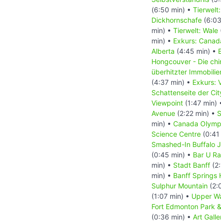
(6:50 min) •
Tierwelt
Dickhornschafe
(6:03
min) •
Tierwelt: Wale
min) •
Exkurs: Canada
Alberta
(4:45 min) •
Hongcouver - Die ch
überhitzter Immobili
(4:37 min) •
Exkurs: 
Schattenseite der Ci
Viewpoint
(1:47 min)
Avenue
(2:22 min) •
S
min) •
Canada Olymp
Science Centre
(0:41
Smashed-In Buffalo 
(0:45 min) •
Bar U R
min) •
Stadt Banff
(2:
min) •
Banff Springs 
Sulphur Mountain
(2:
(1:07 min) •
Upper Wa
Fort Edmonton Park & 
(0:36 min) •
Art Galle