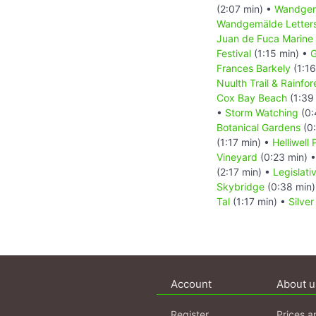
(2:07 min) •
Wandgem
Wandgemälde Letters
Juan de Fuca Marine 
Festival
(1:15 min) •
G
Frances Barkely
(1:16
Nuulth Trail & Rainfore
Cox Bay Beach
(1:39
•
Storm Watching
(0:
Botanical Gardens
(0:
(1:17 min) •
Helliwell
Vineyard
(0:23 min) 
(2:17 min) •
Legislati
Skybridge
(0:38 min
Tal
(1:17 min) •
Silver
Account
About u
Register
Prices a