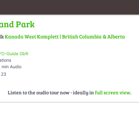
land Park
lk
Kanada West Komplett | British Columbia & Alberta
O-Guide GbR
ations
 min Audio
23
Listen to the audio tour now - ideally in
full screen view
.