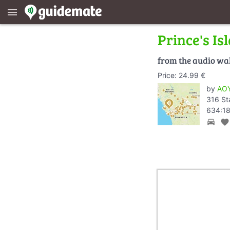
menu
Prince's Is
from the audio wa
Price: 24.99 €
by
AOY
316 St
634:18
directions_car
favorite