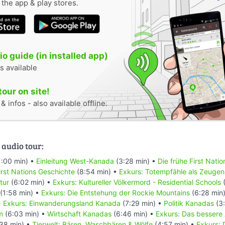
n the app & play stores.
o guide (in installed app)
s available
tour on site!
 infos - also available offline.
 audio tour:
1:00 min) •
Einleitung West-Kanada
(3:28 min) •
Die frühe First Nati
rst Nations Geschichte
(8:54 min) •
Exkurs: Totempfähle als Zeugen
tur
(6:02 min) •
Exkurs: Kultureller Völkermord - Residential Schools
(
(1:58 min) •
Exkurs: Die Entstehung der Rockie Mountains
(6:28 min
•
Exkurs: Einwanderungsland Kanada
(7:29 min) •
Politik Kanadas
(3:
m
(6:03 min) •
Wirtschaft Kanadas
(6:46 min) •
Exkurs: Das bessere
38 min) •
Tierwelt: Bären, Waschbären & Wölfe
(4:57 min) •
Exkurs: 