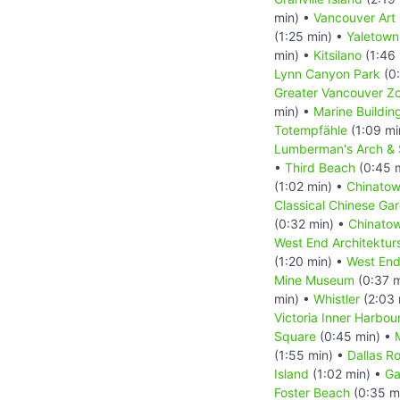
min) •
Vancouver Art 
(1:25 min) •
Yaletown
min) •
Kitsilano
(1:46 
Lynn Canyon Park
(0:
Greater Vancouver Z
min) •
Marine Buildin
Totempfähle
(1:09 mi
Lumberman's Arch & 
•
Third Beach
(0:45 
(1:02 min) •
Chinatow
Classical Chinese Ga
(0:32 min) •
Chinatow
West End Architekturs
(1:20 min) •
West En
Mine Museum
(0:37 m
min) •
Whistler
(2:03 
Victoria Inner Harbou
Square
(0:45 min) •
(1:55 min) •
Dallas R
Island
(1:02 min) •
Ga
Foster Beach
(0:35 m