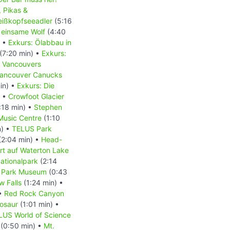
, Pikas &
Weißkopfseeadler
(5:16
 einsame Wolf
(4:40
) •
Exkurs: Ölabbau in
(7:20 min) •
Exkurs:
- Vancouvers
 Vancouver Canucks
in) •
Exkurs: Die
) •
Crowfoot Glacier
:18 min) •
Stephen
Music Centre
(1:10
n) •
TELUS Park
(2:04 min) •
Head-
rt auf Waterton Lake
ationalpark
(2:14
f Park Museum
(0:43
w Falls
(1:24 min) •
 •
Red Rock Canyon
nosaur
(1:01 min) •
LUS World of Science
(0:50 min) •
Mt.