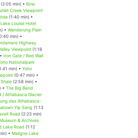
(2:05 min) •
Bow
utlet Creek Viewpoint
dola
(1:40 min) •
Lake Louise Hotel
n) •
Wanderung Plain
0:40 min) •
indamere Highway
alley Viewpoint
(1:18
 •
Iron Gate / Red Wall
Yoho Nationalpark
1:41 min) •
Yoho
ewpoint
(0:47 min) •
 Shale
(2:58 min) •
) •
The Big Bend
d / Athabasca Glacier
ckung des Athabasca-
natown Yip Sang
(1:13
avell Road
(2:23 min)
-Museum & Archives
d Lake Road
(1:12
min) •
Maligne Lake