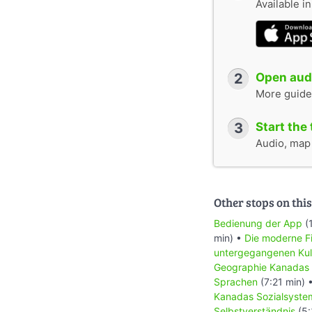
Available i
2
Open audi
More guide
3
Start the 
Audio, map &
Other stops on this
Bedienung der App
(
min) •
Die moderne Fi
untergegangenen Kul
Geographie Kanadas
Sprachen
(7:21 min) 
Kanadas Sozialsyste
Selbstverständnis
(5: