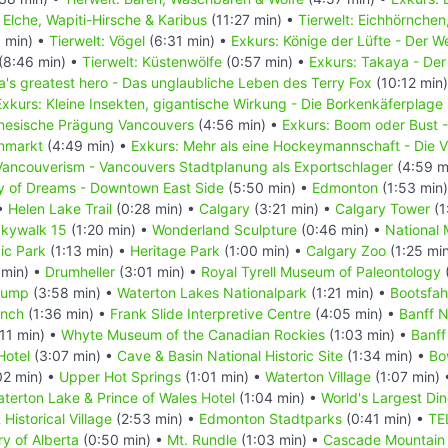
: Elche, Wapiti-Hirsche & Karibus
(11:27 min) •
Tierwelt: Eichhörnchen
 min) •
Tierwelt: Vögel
(6:31 min) •
Exkurs: Könige der Lüfte - Der 
(8:46 min) •
Tierwelt: Küstenwölfe
(0:57 min) •
Exkurs: Takaya - Der
's greatest hero - Das unglaubliche Leben des Terry Fox
(10:12 min
Exkurs: Kleine Insekten, gigantische Wirkung - Die Borkenkäferplage
inesische Prägung Vancouvers
(4:56 min) •
Exkurs: Boom oder Bust 
enmarkt
(4:49 min) •
Exkurs: Mehr als eine Hockeymannschaft - Die
Vancouverism - Vancouvers Stadtplanung als Exportschlager
(4:59 m
ty of Dreams - Downtown East Side
(5:50 min) •
Edmonton
(1:53 min
 •
Helen Lake Trail
(0:28 min) •
Calgary
(3:21 min) •
Calgary Tower
(1
kywalk 15
(1:20 min) •
Wonderland Sculpture
(0:46 min) •
National 
ic Park
(1:13 min) •
Heritage Park
(1:00 min) •
Calgary Zoo
(1:25 mi
 min) •
Drumheller
(3:01 min) •
Royal Tyrell Museum of Paleontology
Jump
(3:58 min) •
Waterton Lakes Nationalpark
(1:21 min) •
Bootsfah
anch
(1:36 min) •
Frank Slide Interpretive Centre
(4:05 min) •
Banff N
11 min) •
Whyte Museum of the Canadian Rockies
(1:03 min) •
Banf
Hotel
(3:07 min) •
Cave & Basin National Historic Site
(1:34 min) •
Bo
02 min) •
Upper Hot Springs
(1:01 min) •
Waterton Village
(1:07 min)
terton Lake & Prince of Wales Hotel
(1:04 min) •
World's Largest Di
Historical Village
(2:53 min) •
Edmonton Stadtparks
(0:41 min) •
TE
ry of Alberta
(0:50 min) •
Mt. Rundle
(1:03 min) •
Cascade Mountain