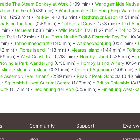
älde The Steam Donkey at Work
(1:09 min) •
Wandgemälde Native 
 from the Front
(0:39 min) •
Wandgemälde The Hong Hing Waterfron
Trail
(2:28 min) •
Parksville
(0:46 min) •
Rathtrevor Beach
(0:51 min
oats on the Roof
(0:59 min) •
Cathedral Grove
(1:53 min) •
Port Albe
 min) •
Ucluelet
(0:36 min) •
Wild Pacific Trail
(1:27 min) •
Tofino
(2:
st Trail
(1:22 min) •
Nuu-Chah-Nuulth Trail & Florencia Bay Trail
(0:3
 min) •
Tofino Innenstadt
(1:45 min) •
Walbeobachtung
(0:51 min) •
42 min) •
Flores Island
(1:13 min) •
Meares Island
(1:44 min) •
Tofin
59 min) •
West Coast Trail
(2:18 min) •
Hornby Island
(2:35 min) •
T
 Provincial Park Wanderung
(0:58 min) •
Hornby Island Winery
(0:54 
•
Middle Mountain Mead
(0:31 min) •
Ucluelet Aquarium
(1:09 min) •
ve Assembly (Parliament)
(2:39 min) •
Peak 2 Peak Gondola
(0:40 mi
) •
Squamish Lil'wat Cultural Centre
(1:17 min) •
British Columbia
(3:1
 City
(1:17 min) •
Bedienung der App
(0:59 min) •
Einleitung West-K
s
Community
Support
Everyw
nd
Blog
FAQ
Instagr