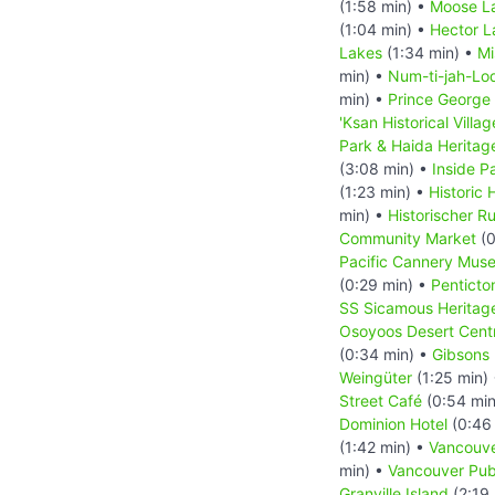
(1:58 min) •
Moose La
(1:04 min) •
Hector L
Lakes
(1:34 min) •
Mi
min) •
Num-ti-jah-Lo
min) •
Prince George
'Ksan Historical Villag
Park & Haida Heritage
(3:08 min) •
Inside P
(1:23 min) •
Historic
min) •
Historischer R
Community Market
(0
Pacific Cannery Mus
(0:29 min) •
Penticto
SS Sicamous Heritag
Osoyoos Desert Cent
(0:34 min) •
Gibsons
Weingüter
(1:25 min)
Street Café
(0:54 min
Dominion Hotel
(0:46
(1:42 min) •
Vancouv
min) •
Vancouver Publ
Granville Island
(2:19