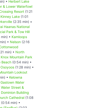
in) •
Herbert Lake
r & Lower Waterfowl
Crossing Resort
(1:21
•
Kinney Lake
(1:01
rkerville
(2:35 min) •
ai Haanas National
ial Park & Tow Hill
 min) •
Kamloops
min) •
Nelson
(2:16
Cottonwood
:21 min) •
North
•
Knox Mountain Park
 Beach
(0:54 min) •
•
Osoyoos
(1:28 min) •
 Mountain Lookout
min) •
Kelowna
•
Gastown Water
Water Street &
 Dominion Building
hurch Cathedral
(1:08
(0:54 min) •
on (SeaBus)
(2:03