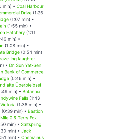
0 min) •
Coal Harbour
ommercial Drive
(1:26
idge
(1:07 min) •
ain
(1:55 min) •
mon Hatchery
(1:11
:49 min) •
un
(1:08 min) •
ate Bridge
(0:54 min)
aze-ing laughter
in) •
Dr. Sun Yat-Sen
an Bank of Commerce
odge
(0:46 min) •
nd alte Überbleibsel
:49 min) •
Britannia
andywine Falls
(1:43
•
Victoria
(1:36 min) •
t
(0:39 min) •
Bastion
 Mile 0 & Terry Fox
:50 min) •
Saltspring
:30 min) •
Jack
:51 min) •
Chemainus