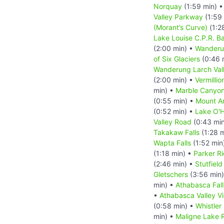
Norquay
(1:59 min) 
Valley Parkway
(1:59
(Morant’s Curve)
(1:2
Lake Louise C.P.R. B
(2:00 min) •
Wanderu
of Six Glaciers
(0:46 
Wanderung Larch Val
(2:00 min) •
Vermillio
min) •
Marble Canyo
(0:55 min) •
Mount A
(0:52 min) •
Lake O'
Valley Road
(0:43 mi
Takakaw Falls
(1:28 
Wapta Falls
(1:52 min
(1:18 min) •
Parker Ri
(2:46 min) •
Stutfield
Gletschers
(3:56 min
min) •
Athabasca Fall
•
Athabasca Valley V
(0:58 min) •
Whistler
min) •
Maligne Lake 