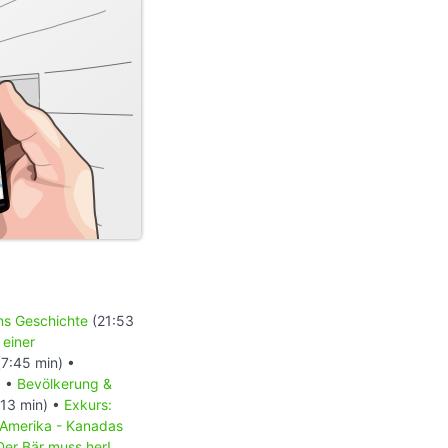
ons Geschichte
(21:53
 einer
7:45 min) •
) •
Bevölkerung &
13 min) •
Exkurs:
 Amerika - Kanadas
Der Bär muss her!