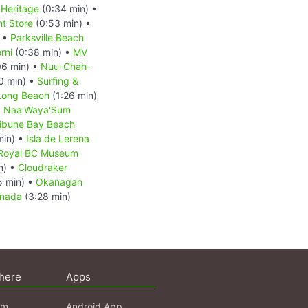
Heritage
(0:34 min) •
t Store
(0:53 min) •
) •
Parksville Beach
rni
(0:38 min) •
MV
06 min) •
Nuu-Chah-
0 min) •
Surfing &
Long Beach
(1:26 min)
o: Naa'Waya'Sum
ribune Bay Beach
min) •
Isla de Lerena
Royal BC Museum
n) •
Cloudraker
5 min) •
Okanagan
anada
(3:28 min)
here
Apps
am
Android App