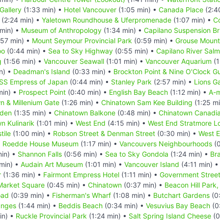
Gallery
(1:33 min) •
Hotel Vancouver
(1:05 min) •
Canada Place
(2:4
(2:24 min) •
Yaletown Roundhouse & Uferpromenade
(1:07 min) •
C
min) •
Museum of Anthropology
(1:34 min) •
Capilano Suspension Br
57 min) •
Mount Seymour Provincial Park
(0:59 min) •
Grouse Mount
oo
(0:44 min) •
Sea to Sky Highway
(0:55 min) •
Capilano River Sal
g
(1:56 min) •
Vancouver Seawall
(1:01 min) •
Vancouver Aquarium
(1
n) •
Deadman's Island
(0:33 min) •
Brockton Point & Nine O'Clock G
SS Empress of Japan
(0:44 min) •
Stanley Park
(2:57 min) •
Lions G
min) •
Prospect Point
(0:40 min) •
English Bay Beach
(1:12 min) •
A-m
n & Millenium Gate
(1:26 min) •
Chinatown Sam Kee Building
(1:25 m
rden
(1:35 min) •
Chinatown Balkone
(0:48 min) •
Chinatown Canadi
n Kulinarik
(1:01 min) •
West End
(4:15 min) •
West End Stratmore L
tile
(1:00 min) •
Robson Street & Denman Street
(0:30 min) •
West E
d Roedde House Museum
(1:17 min) •
Vancouvers Neighbourhoods
(0
in) •
Shannon Falls
(0:56 min) •
Sea to Sky Gondola
(1:24 min) •
Br
min) •
Audain Art Museum
(1:01 min) •
Vancouver Island
(4:11 min) 
r
(1:36 min) •
Fairmont Empress Hotel
(1:11 min) •
Government Stree
Market Square
(0:45 min) •
Chinatown
(0:37 min) •
Beacon Hill Park,
oad
(0:39 min) •
Fisherman's Wharf
(1:08 min) •
Butchart Gardens
(0
nges
(1:44 min) •
Beddis Beach
(0:34 min) •
Vesuvius Bay Beach
(0
in) •
Ruckle Provincial Park
(1:24 min) •
Salt Spring Island Cheese
(0