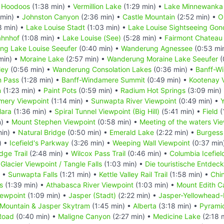
•
Hoodoos
(1:38 min) •
Vermillion Lake
(1:29 min) •
Lake Minnewanka
 min) •
Johnston Canyon
(2:36 min) •
Castle Mountain
(2:52 min) •
O
8 min) •
Lake Louise Stadt
(1:03 min) •
Lake Louise Sightseeing Gon
ahnhof
(1:08 min) •
Lake Louise (See)
(5:28 min) •
Fairmont Chateau 
ng Lake Louise Seeufer
(0:40 min) •
Wanderung Agnessee
(0:53 mi
min) •
Moraine Lake
(2:57 min) •
Wanderung Moraine Lake Seeufer
(
ley
(0:56 min) •
Wanderung Consolation Lakes
(0:36 min) •
Banff-W
n Pass
(1:28 min) •
Banff-Windamere Summit
(0:49 min) •
Kootenay V
n
(1:23 min) •
Paint Pots
(0:59 min) •
Radium Hot Springs
(3:09 min)
mery Viewpoint
(1:14 min) •
Sunwapta River Viewpoint
(0:49 min) •
Hara
(1:36 min) •
Spiral Tunnel Viewpoint (Big Hill)
(5:41 min) •
Field
(
n) •
Mount Stephen Viewpoint
(0:58 min) •
Meeting of the waters Vi
min) •
Natural Bridge
(0:50 min) •
Emerald Lake
(2:22 min) •
Burgess
) •
Icefield's Parkway
(3:26 min) •
Weeping Wall Viewpoint
(0:37 min
dge Trail
(2:48 min) •
Wilcox Pass Trail
(0:46 min) •
Columbia Icefiel
 Glacier Viewpoint / Tangle Falls
(1:03 min) •
Die touristische Entde
) •
Sunwapta Falls
(1:21 min) •
Kettle Valley Rail Trail
(1:58 min) •
Chi
s
(1:39 min) •
Athabasca River Viewpoint
(1:03 min) •
Mount Edith C
iewpoint
(1:09 min) •
Jasper (Stadt)
(2:22 min) •
Jasper-Yellowhead
 Mountain & Jasper Skytram
(1:45 min) •
Alberta
(3:18 min) •
Pyrami
Road
(0:40 min) •
Maligne Canyon
(2:27 min) •
Medicine Lake
(2:18 