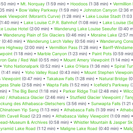
:50 min) •
Mt. Norquay
(1:59 min) •
Hoodoos
(1:38 min) •
Vermillion
05 min) •
Bow Valley Parkway
(1:59 min) •
Johnston Canyon
(2:36 m
reek Viewpoint (Morant’s Curve)
(1:28 min) •
Lake Louise Stadt
(1:03
(1:40 min) •
Lake Louise C.P.R. Bahnhof
(1:08 min) •
Lake Louise (S
e Louise Hotel
(2:00 min) •
Wanderung Lake Louise Seeufer
(0:40 m
 •
Wanderung Plain of Six Glaciers
(0:46 min) •
Moraine Lake
(2:57 m
r
(0:40 min) •
Wanderung Larch Valley
(0:56 min) •
Wanderung Conso
ere Highway
(2:00 min) •
Vermillion Pass
(1:28 min) •
Banff-Windame
ewpoint
(1:18 min) •
Marble Canyon
(1:23 min) •
Paint Pots
(0:59 min
Iron Gate / Red Wall
(0:55 min) •
Mount Amery Viewpoint
(1:14 min) 
 •
Yoho Nationalpark
(0:52 min) •
Lake O'Hara
(1:36 min) •
Spiral Tu
(1:41 min) •
Yoho Valley Road
(0:43 min) •
Mount Stephen Viewpoin
s Viewpoint
(0:47 min) •
Takakaw Falls
(1:28 min) •
Natural Bridge
(0
gess Shale
(2:58 min) •
Wapta Falls
(1:52 min) •
Icefield's Parkway
(
min) •
The Big Bend
(1:18 min) •
Parker Ridge Trail
(2:48 min) •
Wilco
eld / Athabasca Glacier
(2:46 min) •
Stutfield Glacier Viewpoint / Tang
deckung des Athabasca-Gletschers
(3:56 min) •
Sunwapta Falls
(1:21 
Chinatown Yip Sang
(1:13 min) •
Athabasca Falls
(1:39 min) •
Athaba
ith Cavell Road
(2:23 min) •
Athabasca Valley Viewpoint
(1:09 min) 
head-Museum & Archives
(0:58 min) •
Whistler Mountain & Jasper S
yramid Lake Road
(1:12 min) •
Maligne Lake Road
(0:40 min) •
Mali