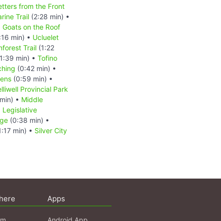
ters from the Front
ine Trail
(2:28 min) •
•
Goats on the Roof
:16 min) •
Ucluelet
forest Trail
(1:22
1:39 min) •
Tofino
ching
(0:42 min) •
dens
(0:59 min) •
lliwell Provincial Park
min) •
Middle
•
Legislative
dge
(0:38 min) •
1:17 min) •
Silver City
here
Apps
am
Android App