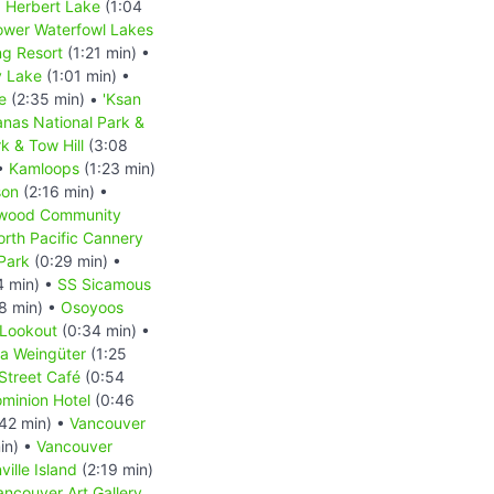
•
Herbert Lake
(1:04
ower Waterfowl Lakes
ng Resort
(1:21 min) •
y Lake
(1:01 min) •
e
(2:35 min) •
'Ksan
nas National Park &
k & Tow Hill
(3:08
 •
Kamloops
(1:23 min)
son
(2:16 min) •
wood Community
rth Pacific Cannery
Park
(0:29 min) •
4 min) •
SS Sicamous
8 min) •
Osoyoos
 Lookout
(0:34 min) •
a Weingüter
(1:25
Street Café
(0:54
minion Hotel
(0:46
42 min) •
Vancouver
in) •
Vancouver
ville Island
(2:19 min)
ancouver Art Gallery