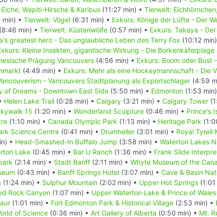
: Elche, Wapiti-Hirsche & Karibus
(11:27 min) •
Tierwelt: Eichhörnchen
 min) •
Tierwelt: Vögel
(6:31 min) •
Exkurs: Könige der Lüfte - Der 
(8:46 min) •
Tierwelt: Küstenwölfe
(0:57 min) •
Exkurs: Takaya - Der
's greatest hero - Das unglaubliche Leben des Terry Fox
(10:12 min
Exkurs: Kleine Insekten, gigantische Wirkung - Die Borkenkäferplage
inesische Prägung Vancouvers
(4:56 min) •
Exkurs: Boom oder Bust 
enmarkt
(4:49 min) •
Exkurs: Mehr als eine Hockeymannschaft - Die
Vancouverism - Vancouvers Stadtplanung als Exportschlager
(4:59 m
ty of Dreams - Downtown East Side
(5:50 min) •
Edmonton
(1:53 min
 •
Helen Lake Trail
(0:28 min) •
Calgary
(3:21 min) •
Calgary Tower
(1
kywalk 15
(1:20 min) •
Wonderland Sculpture
(0:46 min) •
Prince's 
tre
(1:10 min) •
Canada Olympic Park
(1:13 min) •
Heritage Park
(1:0
rk Science Centre
(0:41 min) •
Drumheller
(3:01 min) •
Royal Tyrell
in) •
Head-Smashed-In Buffalo Jump
(3:58 min) •
Waterton Lakes N
erton Lake
(0:45 min) •
Bar U Ranch
(1:36 min) •
Frank Slide Interpre
park
(2:14 min) •
Stadt Banff
(2:11 min) •
Whyte Museum of the Cana
useum
(0:43 min) •
Banff Springs Hotel
(3:07 min) •
Cave & Basin Nati
s
(1:24 min) •
Sulphur Mountain
(2:02 min) •
Upper Hot Springs
(1:01
ed Rock Canyon
(1:07 min) •
Upper Waterton Lake & Prince of Wales
saur
(1:01 min) •
Fort Edmonton Park & Historical Village
(2:53 min) •
rld of Science
(0:36 min) •
Art Gallery of Alberta
(0:50 min) •
Mt. R