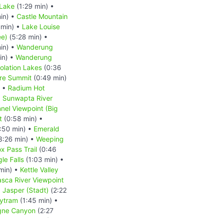
 Lake
(1:29 min) •
in) •
Castle Mountain
 min) •
Lake Louise
ee)
(5:28 min) •
in) •
Wanderung
in) •
Wanderung
lation Lakes
(0:36
re Summit
(0:49 min)
) •
Radium Hot
•
Sunwapta River
nnel Viewpoint (Big
t
(0:58 min) •
:50 min) •
Emerald
3:26 min) •
Weeping
x Pass Trail
(0:46
le Falls
(1:03 min) •
min) •
Kettle Valley
sca River Viewpoint
•
Jasper (Stadt)
(2:22
kytram
(1:45 min) •
gne Canyon
(2:27