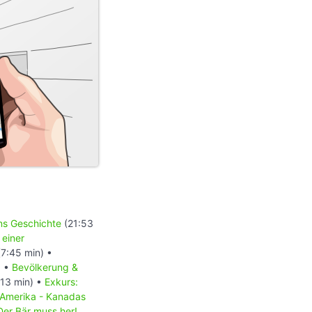
ons Geschichte
(21:53
 einer
7:45 min) •
) •
Bevölkerung &
13 min) •
Exkurs:
 Amerika - Kanadas
Der Bär muss her!