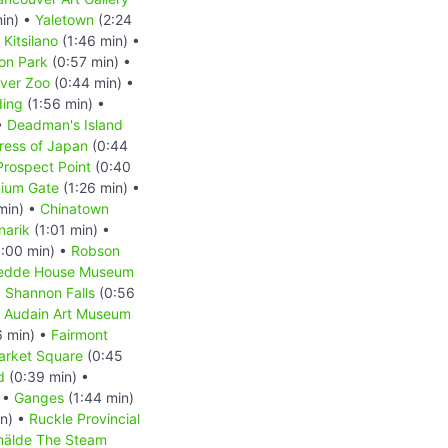
in) •
Yaletown
(2:24
•
Kitsilano
(1:46 min) •
on Park
(0:57 min) •
ver Zoo
(0:44 min) •
ding
(1:56 min) •
•
Deadman's Island
ess of Japan
(0:44
Prospect Point
(0:40
nium Gate
(1:26 min) •
min) •
Chinatown
narik
(1:01 min) •
:00 min) •
Robson
oedde House Museum
•
Shannon Falls
(0:56
•
Audain Art Museum
6 min) •
Fairmont
arket Square
(0:45
d
(0:39 min) •
 •
Ganges
(1:44 min)
n) •
Ruckle Provincial
älde The Steam