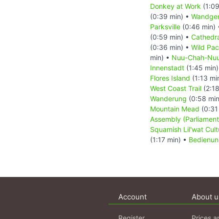
Donkey at Work
(1:09
(0:39 min) •
Wandgem
Parksville
(0:46 min)
(0:59 min) •
Cathedr
(0:36 min) •
Wild Paci
min) •
Nuu-Chah-Nuult
Innenstadt
(1:45 min
Flores Island
(1:13 mi
West Coast Trail
(2:18
Wanderung
(0:58 min
Mountain Mead
(0:31
Assembly (Parliament
Squamish Lil'wat Cult
(1:17 min) •
Bedienun
Account
About u
Register
Prices a