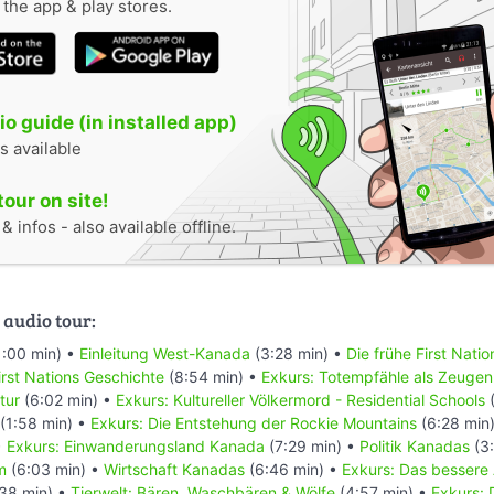
n the app & play stores.
o guide (in installed app)
s available
tour on site!
 infos - also available offline.
 audio tour:
1:00 min) •
Einleitung West-Kanada
(3:28 min) •
Die frühe First Nati
rst Nations Geschichte
(8:54 min) •
Exkurs: Totempfähle als Zeugen
tur
(6:02 min) •
Exkurs: Kultureller Völkermord - Residential Schools
(
(1:58 min) •
Exkurs: Die Entstehung der Rockie Mountains
(6:28 min
•
Exkurs: Einwanderungsland Kanada
(7:29 min) •
Politik Kanadas
(3:
m
(6:03 min) •
Wirtschaft Kanadas
(6:46 min) •
Exkurs: Das bessere
38 min) •
Tierwelt: Bären, Waschbären & Wölfe
(4:57 min) •
Exkurs: 