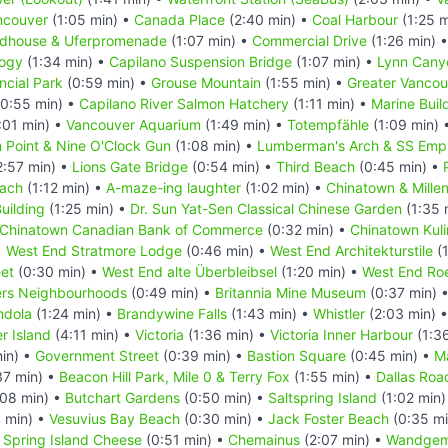
ncouver
(1:05 min) •
Canada Place
(2:40 min) •
Coal Harbour
(1:25 m
ndhouse & Uferpromenade
(1:07 min) •
Commercial Drive
(1:26 min) 
logy
(1:34 min) •
Capilano Suspension Bridge
(1:07 min) •
Lynn Cany
cial Park
(0:59 min) •
Grouse Mountain
(1:55 min) •
Greater Vancou
0:55 min) •
Capilano River Salmon Hatchery
(1:11 min) •
Marine Buil
:01 min) •
Vancouver Aquarium
(1:49 min) •
Totempfähle
(1:09 min) 
 Point & Nine O'Clock Gun
(1:08 min) •
Lumberman's Arch & SS Empr
2:57 min) •
Lions Gate Bridge
(0:54 min) •
Third Beach
(0:45 min) •
each
(1:12 min) •
A-maze-ing laughter
(1:02 min) •
Chinatown & Mille
uilding
(1:25 min) •
Dr. Sun Yat-Sen Classical Chinese Garden
(1:35 
Chinatown Canadian Bank of Commerce
(0:32 min) •
Chinatown Kuli
•
West End Stratmore Lodge
(0:46 min) •
West End Architekturstile
(1
et
(0:30 min) •
West End alte Überbleibsel
(1:20 min) •
West End R
rs Neighbourhoods
(0:49 min) •
Britannia Mine Museum
(0:37 min) 
ndola
(1:24 min) •
Brandywine Falls
(1:43 min) •
Whistler
(2:03 min) 
r Island
(4:11 min) •
Victoria
(1:36 min) •
Victoria Inner Harbour
(1:3
min) •
Government Street
(0:39 min) •
Bastion Square
(0:45 min) •
M
37 min) •
Beacon Hill Park, Mile 0 & Terry Fox
(1:55 min) •
Dallas Roa
:08 min) •
Butchart Gardens
(0:50 min) •
Saltspring Island
(1:02 min)
 min) •
Vesuvius Bay Beach
(0:30 min) •
Jack Foster Beach
(0:35 mi
t Spring Island Cheese
(0:51 min) •
Chemainus
(2:07 min) •
Wandgem