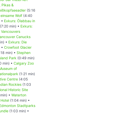
, Pikas &
Weißkopfseeadler
(5:16
 einsame Wolf
(4:40
) •
Exkurs: Ölabbau in
(7:20 min) •
Exkurs:
- Vancouvers
 Vancouver Canucks
in) •
Exkurs: Die
) •
Crowfoot Glacier
:18 min) •
Stephen
Island Park
(0:49 min)
0 min) •
Calgary Zoo
 Museum of
ationalpark
(1:21 min)
tive Centre
(4:05
dian Rockies
(1:03
onal Historic Site
 min) •
Waterton
 Hotel
(1:04 min) •
Edmonton Stadtparks
undle
(1:03 min) •