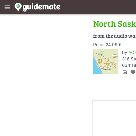
menu
North Sas
from the audio wa
Price: 24.99 €
by
AOY
316 St
634:18
directions_car
favorite