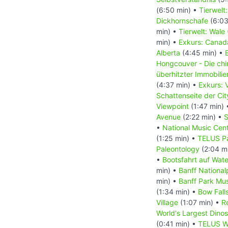
(6:50 min) •
Tierwelt
Dickhornschafe
(6:03
min) •
Tierwelt: Wale
min) •
Exkurs: Canada
Alberta
(4:45 min) •
Hongcouver - Die ch
überhitzter Immobili
(4:37 min) •
Exkurs: 
Schattenseite der Ci
Viewpoint
(1:47 min)
Avenue
(2:22 min) •
S
•
National Music Cen
(1:25 min) •
TELUS Pa
Paleontology
(2:04 m
•
Bootsfahrt auf Wat
min) •
Banff National
min) •
Banff Park M
(1:34 min) •
Bow Fall
Village
(1:07 min) •
R
World's Largest Dino
(0:41 min) •
TELUS Wo