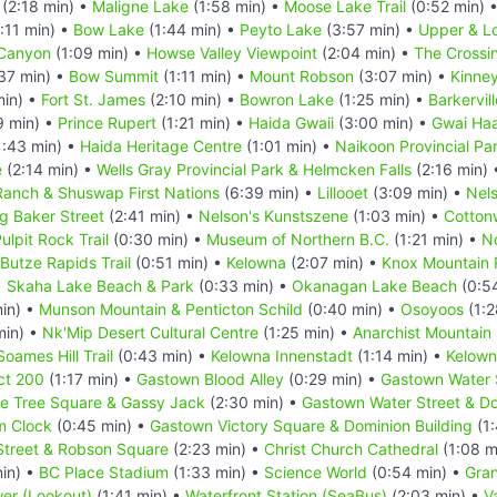
(2:18 min) •
Maligne Lake
(1:58 min) •
Moose Lake Trail
(0:52 min) 
:11 min) •
Bow Lake
(1:44 min) •
Peyto Lake
(3:57 min) •
Upper & L
 Canyon
(1:09 min) •
Howse Valley Viewpoint
(2:04 min) •
The Crossi
37 min) •
Bow Summit
(1:11 min) •
Mount Robson
(3:07 min) •
Kinne
min) •
Fort St. James
(2:10 min) •
Bowron Lake
(1:25 min) •
Barkervill
9 min) •
Prince Rupert
(1:21 min) •
Haida Gwaii
(3:00 min) •
Gwai Haa
1:43 min) •
Haida Heritage Centre
(1:01 min) •
Naikoon Provincial Par
e
(2:14 min) •
Wells Gray Provincial Park & Helmcken Falls
(2:16 min)
 Ranch & Shuswap First Nations
(6:39 min) •
Lillooet
(3:09 min) •
Nel
g Baker Street
(2:41 min) •
Nelson's Kunstszene
(1:03 min) •
Cotton
ulpit Rock Trail
(0:30 min) •
Museum of Northern B.C.
(1:21 min) •
No
Butze Rapids Trail
(0:51 min) •
Kelowna
(2:07 min) •
Knox Mountain 
•
Skaha Lake Beach & Park
(0:33 min) •
Okanagan Lake Beach
(0:5
in) •
Munson Mountain & Penticton Schild
(0:40 min) •
Osoyoos
(1:2
min) •
Nk'Mip Desert Cultural Centre
(1:25 min) •
Anarchist Mountain
Soames Hill Trail
(0:43 min) •
Kelowna Innenstadt
(1:14 min) •
Kelown
ct 200
(1:17 min) •
Gastown Blood Alley
(0:29 min) •
Gastown Water 
e Tree Square & Gassy Jack
(2:30 min) •
Gastown Water Street & Do
m Clock
(0:45 min) •
Gastown Victory Square & Dominion Building
(1:
treet & Robson Square
(2:23 min) •
Christ Church Cathedral
(1:08 m
in) •
BC Place Stadium
(1:33 min) •
Science World
(0:54 min) •
Gran
er (Lookout)
(1:41 min) •
Waterfront Station (SeaBus)
(2:03 min) •
V