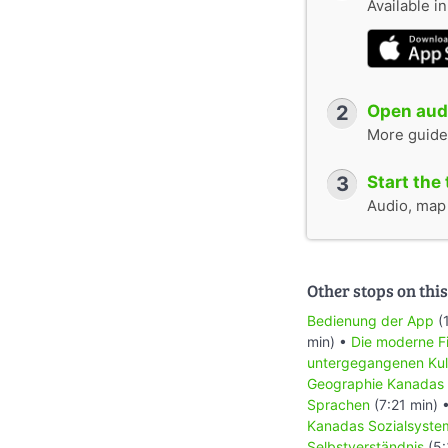
Available i
2
Open audi
More guide
3
Start the 
Audio, map &
Other stops on this
Bedienung der App
(
min) •
Die moderne Fi
untergegangenen Kul
Geographie Kanadas
Sprachen
(7:21 min) 
Kanadas Sozialsyste
Selbstverständnis
(5: