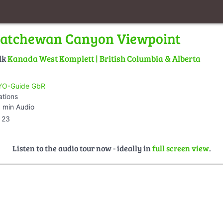
katchewan Canyon Viewpoint
lk
Kanada West Komplett | British Columbia & Alberta
O-Guide GbR
ations
 min Audio
23
Listen to the audio tour now - ideally in
full screen view
.