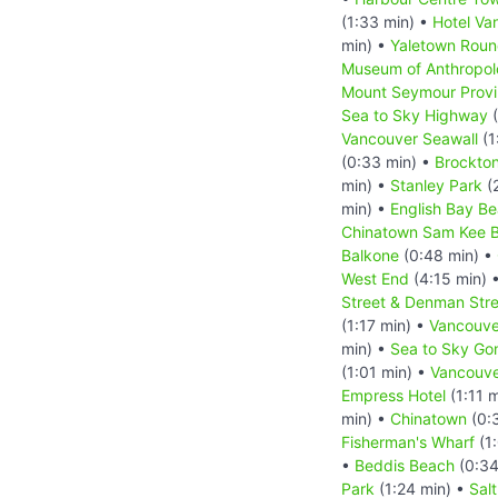
(1:33 min) •
Hotel Va
min) •
Yaletown Rou
Museum of Anthropo
Mount Seymour Provin
Sea to Sky Highway
(
Vancouver Seawall
(1
(0:33 min) •
Brockton
min) •
Stanley Park
(
min) •
English Bay B
Chinatown Sam Kee B
Balkone
(0:48 min) •
West End
(4:15 min) 
Street & Denman Stre
(1:17 min) •
Vancouve
min) •
Sea to Sky Go
(1:01 min) •
Vancouve
Empress Hotel
(1:11 
min) •
Chinatown
(0:
Fisherman's Wharf
(1
•
Beddis Beach
(0:34
Park
(1:24 min) •
Sal