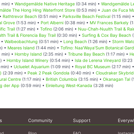
 min) •
Wandgemälde Native Heritage
(0:34 min) •
Wandgemälde Let
älde The Hong Hing Waterfront Store
(0:53 min) •
Juan de Fuca Mar
 •
Rathtrevor Beach
(0:51 min) •
Parksville Beach Festival
(1:15 min) 
al Grove
(1:53 min) •
Port Alberni
(0:38 min) •
MV Frances Barkely
(1
fic Trail
(1:27 min) •
Tofino
(2:06 min) •
Nuu-Chah-Nuulth Trail & Rain
h Trail & Florencia Bay Trail
(0:30 min) •
Surfing & Cox Bay Beach
(
) •
Walbeobachtung
(0:51 min) •
Long Beach
(1:26 min) •
Storm Wat
n) •
Meares Island
(1:44 min) •
Tofino: Naa'Waya'Sum Botanical Gar
 min) •
Hornby Island
(2:35 min) •
Tribune Bay Beach
(1:17 min) •
He
) •
Hornby Island Winery
(0:54 min) •
Isla de Lerena Vineyard
(0:23 
 min) •
Ucluelet Aquarium
(1:09 min) •
Royal BC Museum
(2:17 min) 
)
(2:39 min) •
Peak 2 Peak Gondola
(0:40 min) •
Cloudraker Skybri
ural Centre
(1:17 min) •
British Columbia
(3:15 min) •
Okanagan Tal
(
g der App
(0:59 min) •
Einleitung West-Kanada
(3:28 min)
s
Community
Support
Everyw
nd
Blog
FAQ
Instagr