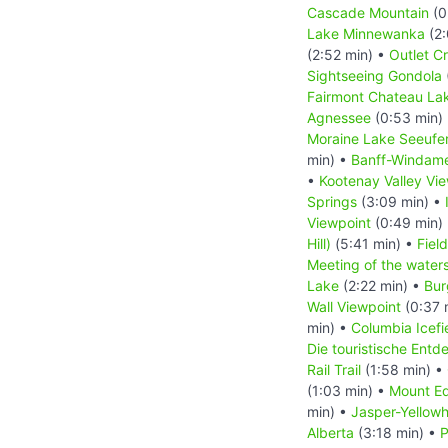
Cascade Mountain
(0
Lake Minnewanka
(2:
(2:52 min) •
Outlet C
Sightseeing Gondola
Fairmont Chateau Lak
Agnessee
(0:53 min)
Moraine Lake Seeufe
min) •
Banff-Windam
•
Kootenay Valley Vi
Springs
(3:09 min) •
Viewpoint
(0:49 min)
Hill)
(5:41 min) •
Field
Meeting of the water
Lake
(2:22 min) •
Bur
Wall Viewpoint
(0:37 
min) •
Columbia Icefi
Die touristische Ent
Rail Trail
(1:58 min) •
(1:03 min) •
Mount Ed
min) •
Jasper-Yellow
Alberta
(3:18 min) •
P