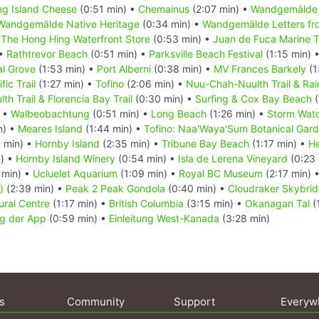
ing Island Cheese
(0:51 min) •
Chemainus
(2:07 min) •
Wandgemälde 
Wandgemälde Native Heritage
(0:34 min) •
Wandgemälde Letters fro
he Hong Hing Waterfront Store
(0:53 min) •
Juan de Fuca Marine Tr
 •
Rathtrevor Beach
(0:51 min) •
Parksville Beach Festival
(1:15 min) 
al Grove
(1:53 min) •
Port Alberni
(0:38 min) •
MV Frances Barkely
(1
fic Trail
(1:27 min) •
Tofino
(2:06 min) •
Nuu-Chah-Nuulth Trail & Rain
h Trail & Florencia Bay Trail
(0:30 min) •
Surfing & Cox Bay Beach
(
) •
Walbeobachtung
(0:51 min) •
Long Beach
(1:26 min) •
Storm Wat
n) •
Meares Island
(1:44 min) •
Tofino: Naa'Waya'Sum Botanical Gar
 min) •
Hornby Island
(2:35 min) •
Tribune Bay Beach
(1:17 min) •
He
) •
Hornby Island Winery
(0:54 min) •
Isla de Lerena Vineyard
(0:23 
 min) •
Ucluelet Aquarium
(1:09 min) •
Royal BC Museum
(2:17 min) 
)
(2:39 min) •
Peak 2 Peak Gondola
(0:40 min) •
Cloudraker Skybri
ural Centre
(1:17 min) •
British Columbia
(3:15 min) •
Okanagan Tal
(
g der App
(0:59 min) •
Einleitung West-Kanada
(3:28 min)
s
Community
Support
Everyw