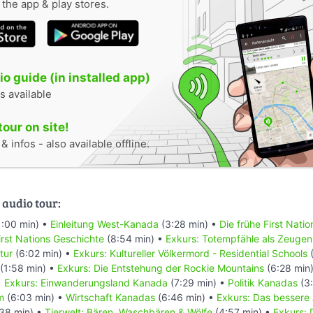
n the app & play stores.
o guide (in installed app)
s available
tour on site!
 infos - also available offline.
 audio tour:
1:00 min) •
Einleitung West-Kanada
(3:28 min) •
Die frühe First Nati
rst Nations Geschichte
(8:54 min) •
Exkurs: Totempfähle als Zeugen
tur
(6:02 min) •
Exkurs: Kultureller Völkermord - Residential Schools
(
(1:58 min) •
Exkurs: Die Entstehung der Rockie Mountains
(6:28 min
•
Exkurs: Einwanderungsland Kanada
(7:29 min) •
Politik Kanadas
(3:
m
(6:03 min) •
Wirtschaft Kanadas
(6:46 min) •
Exkurs: Das bessere
38 min) •
Tierwelt: Bären, Waschbären & Wölfe
(4:57 min) •
Exkurs: 