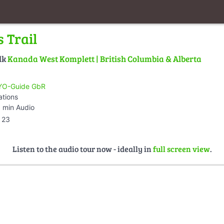
 Trail
lk
Kanada West Komplett | British Columbia & Alberta
O-Guide GbR
ations
 min Audio
23
Listen to the audio tour now - ideally in
full screen view
.