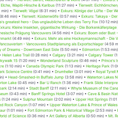
: Elche, Wapiti-Hirsche & Karibus
(11:27 min) •
Tierwelt: Eichhörnchen
 min) •
Tierwelt: Vögel
(6:31 min) •
Exkurs: Könige der Lüfte - Der 
(8:46 min) •
Tierwelt: Küstenwölfe
(0:57 min) •
Exkurs: Takaya - Der
's greatest hero - Das unglaubliche Leben des Terry Fox
(10:12 min
Exkurs: Kleine Insekten, gigantische Wirkung - Die Borkenkäferplage
inesische Prägung Vancouvers
(4:56 min) •
Exkurs: Boom oder Bust 
enmarkt
(4:49 min) •
Exkurs: Mehr als eine Hockeymannschaft - Die
Vancouverism - Vancouvers Stadtplanung als Exportschlager
(4:59 m
ty of Dreams - Downtown East Side
(5:50 min) •
Edmonton
(1:53 min
 •
Helen Lake Trail
(0:28 min) •
Calgary
(3:21 min) •
Calgary Tower
(1
kywalk 15
(1:20 min) •
Wonderland Sculpture
(0:46 min) •
Prince's 
tre
(1:10 min) •
Canada Olympic Park
(1:13 min) •
Heritage Park
(1:0
rk Science Centre
(0:41 min) •
Drumheller
(3:01 min) •
Royal Tyrell
in) •
Head-Smashed-In Buffalo Jump
(3:58 min) •
Waterton Lakes N
erton Lake
(0:45 min) •
Bar U Ranch
(1:36 min) •
Frank Slide Interpre
park
(2:14 min) •
Stadt Banff
(2:11 min) •
Whyte Museum of the Cana
useum
(0:43 min) •
Banff Springs Hotel
(3:07 min) •
Cave & Basin Nati
s
(1:24 min) •
Sulphur Mountain
(2:02 min) •
Upper Hot Springs
(1:01
ed Rock Canyon
(1:07 min) •
Upper Waterton Lake & Prince of Wales
saur
(1:01 min) •
Fort Edmonton Park & Historical Village
(2:53 min) •
rld of Science
(0:36 min) •
Art Gallery of Alberta
(0:50 min) •
Mt. R