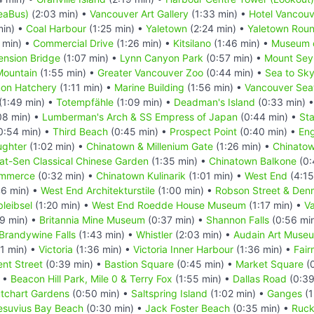
SeaBus)
(2:03 min) •
Vancouver Art Gallery
(1:33 min) •
Hotel Vancouv
min) •
Coal Harbour
(1:25 min) •
Yaletown
(2:24 min) •
Yaletown Rou
 min) •
Commercial Drive
(1:26 min) •
Kitsilano
(1:46 min) •
Museum o
ension Bridge
(1:07 min) •
Lynn Canyon Park
(0:57 min) •
Mount Seym
Mountain
(1:55 min) •
Greater Vancouver Zoo
(0:44 min) •
Sea to Sk
mon Hatchery
(1:11 min) •
Marine Building
(1:56 min) •
Vancouver Sea
(1:49 min) •
Totempfähle
(1:09 min) •
Deadman's Island
(0:33 min) 
08 min) •
Lumberman's Arch & SS Empress of Japan
(0:44 min) •
Sta
0:54 min) •
Third Beach
(0:45 min) •
Prospect Point
(0:40 min) •
Eng
ughter
(1:02 min) •
Chinatown & Millenium Gate
(1:26 min) •
Chinatow
Yat-Sen Classical Chinese Garden
(1:35 min) •
Chinatown Balkone
(0:
ommerce
(0:32 min) •
Chinatown Kulinarik
(1:01 min) •
West End
(4:15
6 min) •
West End Architekturstile
(1:00 min) •
Robson Street & Den
leibsel
(1:20 min) •
West End Roedde House Museum
(1:17 min) •
V
9 min) •
Britannia Mine Museum
(0:37 min) •
Shannon Falls
(0:56 mi
Brandywine Falls
(1:43 min) •
Whistler
(2:03 min) •
Audain Art Muse
1 min) •
Victoria
(1:36 min) •
Victoria Inner Harbour
(1:36 min) •
Fair
nt Street
(0:39 min) •
Bastion Square
(0:45 min) •
Market Square
(0
) •
Beacon Hill Park, Mile 0 & Terry Fox
(1:55 min) •
Dallas Road
(0:39
tchart Gardens
(0:50 min) •
Saltspring Island
(1:02 min) •
Ganges
(1
esuvius Bay Beach
(0:30 min) •
Jack Foster Beach
(0:35 min) •
Ruck