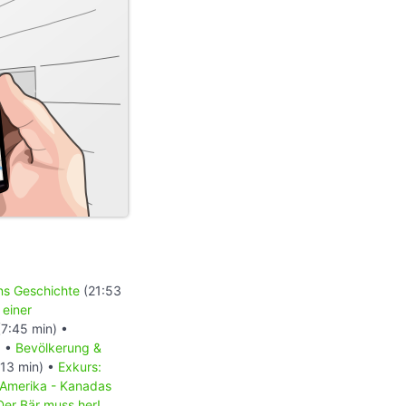
ons Geschichte
(21:53
 einer
7:45 min) •
) •
Bevölkerung &
13 min) •
Exkurs:
 Amerika - Kanadas
Der Bär muss her!