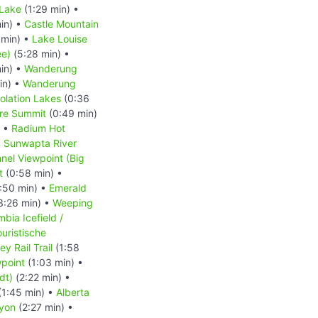
 Lake
(1:29 min) •
in) •
Castle Mountain
 min) •
Lake Louise
ee)
(5:28 min) •
in) •
Wanderung
in) •
Wanderung
lation Lakes
(0:36
re Summit
(0:49 min)
) •
Radium Hot
•
Sunwapta River
nnel Viewpoint (Big
t
(0:58 min) •
:50 min) •
Emerald
3:26 min) •
Weeping
bia Icefield /
ouristische
ey Rail Trail
(1:58
point
(1:03 min) •
dt)
(2:22 min) •
(1:45 min) •
Alberta
yon
(2:27 min) •