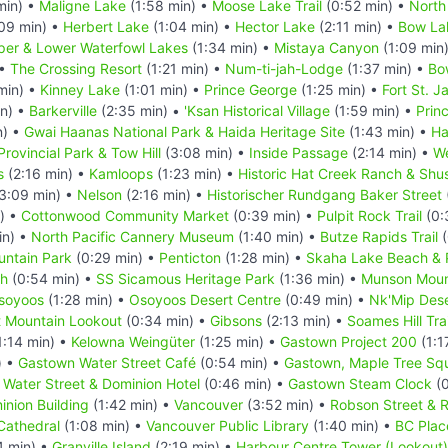
min) •
Maligne Lake
(1:58 min) •
Moose Lake Trail
(0:52 min) •
North
09 min) •
Herbert Lake
(1:04 min) •
Hector Lake
(2:11 min) •
Bow La
er & Lower Waterfowl Lakes
(1:34 min) •
Mistaya Canyon
(1:09 min
 •
The Crossing Resort
(1:21 min) •
Num-ti-jah-Lodge
(1:37 min) •
Bo
min) •
Kinney Lake
(1:01 min) •
Prince George
(1:25 min) •
Fort St. 
in) •
Barkerville
(2:35 min) •
'Ksan Historical Village
(1:59 min) •
Prin
n) •
Gwai Haanas National Park & Haida Heritage Site
(1:43 min) •
Ha
rovincial Park & Tow Hill
(3:08 min) •
Inside Passage
(2:14 min) •
We
s
(2:16 min) •
Kamloops
(1:23 min) •
Historic Hat Creek Ranch & Shu
3:09 min) •
Nelson
(2:16 min) •
Historischer Rundgang Baker Street
) •
Cottonwood Community Market
(0:39 min) •
Pulpit Rock Trail
(0:
in) •
North Pacific Cannery Museum
(1:40 min) •
Butze Rapids Trail
(
ntain Park
(0:29 min) •
Penticton
(1:28 min) •
Skaha Lake Beach & 
ch
(0:54 min) •
SS Sicamous Heritage Park
(1:36 min) •
Munson Mount
soyoos
(1:28 min) •
Osoyoos Desert Centre
(0:49 min) •
Nk'Mip Dese
t Mountain Lookout
(0:34 min) •
Gibsons
(2:13 min) •
Soames Hill Trai
1:14 min) •
Kelowna Weingüter
(1:25 min) •
Gastown Project 200
(1:1
) •
Gastown Water Street Café
(0:54 min) •
Gastown, Maple Tree Sq
Water Street & Dominion Hotel
(0:46 min) •
Gastown Steam Clock
(0
inion Building
(1:42 min) •
Vancouver
(3:52 min) •
Robson Street & 
Cathedral
(1:08 min) •
Vancouver Public Library
(1:40 min) •
BC Plac
4 min) •
Granville Island
(2:19 min) •
Harbour Centre Tower (Lookout)