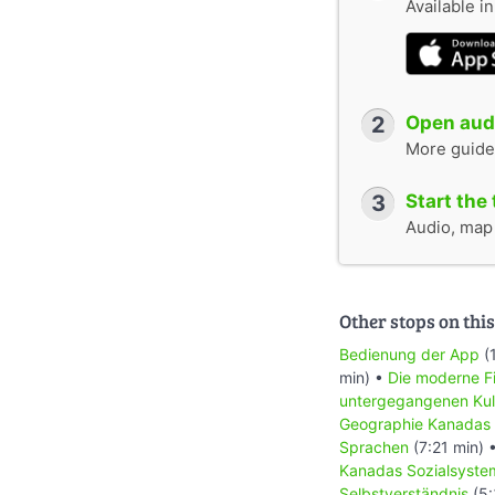
Available i
2
Open audi
More guide
3
Start the 
Audio, map &
Other stops on this
Bedienung der App
(
min) •
Die moderne Fi
untergegangenen Kul
Geographie Kanadas
Sprachen
(7:21 min) 
Kanadas Sozialsyste
Selbstverständnis
(5: