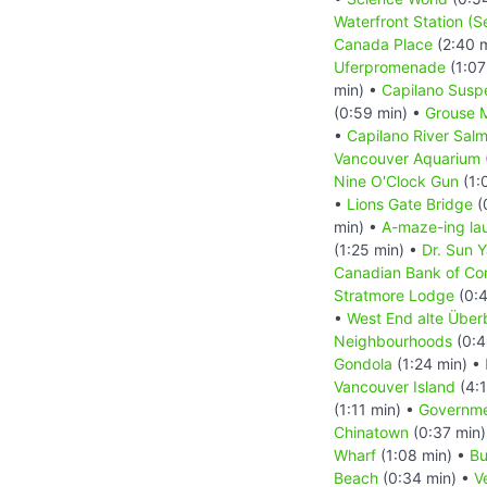
Waterfront Station (
Canada Place
(2:40 
Uferpromenade
(1:07
min) •
Capilano Susp
(0:59 min) •
Grouse 
•
Capilano River Sal
Vancouver Aquarium
Nine O'Clock Gun
(1:
•
Lions Gate Bridge
(
min) •
A-maze-ing la
(1:25 min) •
Dr. Sun 
Canadian Bank of C
Stratmore Lodge
(0:4
•
West End alte Überb
Neighbourhoods
(0:4
Gondola
(1:24 min) •
Vancouver Island
(4:1
(1:11 min) •
Governme
Chinatown
(0:37 min
Wharf
(1:08 min) •
Bu
Beach
(0:34 min) •
V