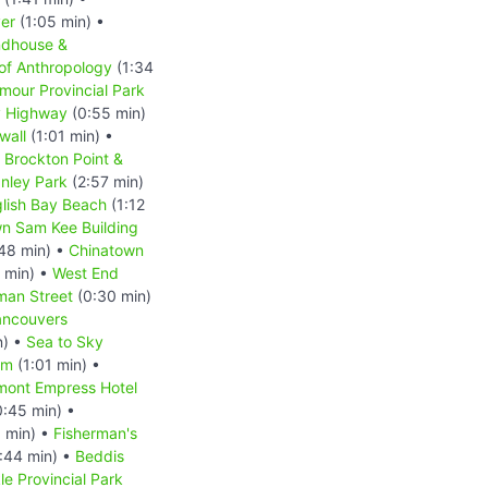
er
(1:05 min) •
ndhouse &
f Anthropology
(1:34
our Provincial Park
y Highway
(0:55 min)
wall
(1:01 min) •
•
Brockton Point &
nley Park
(2:57 min)
lish Bay Beach
(1:12
n Sam Kee Building
48 min) •
Chinatown
 min) •
West End
man Street
(0:30 min)
ancouvers
n) •
Sea to Sky
um
(1:01 min) •
mont Empress Hotel
:45 min) •
 min) •
Fisherman's
:44 min) •
Beddis
le Provincial Park