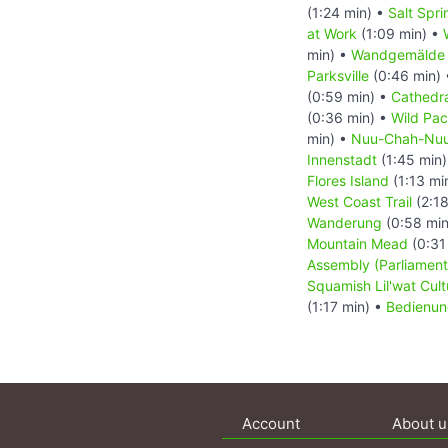
(1:24 min) •
Salt Spr
at Work
(1:09 min) •
min) •
Wandgemälde T
Parksville
(0:46 min)
(0:59 min) •
Cathedr
(0:36 min) •
Wild Paci
min) •
Nuu-Chah-Nuult
Innenstadt
(1:45 min
Flores Island
(1:13 mi
West Coast Trail
(2:18
Wanderung
(0:58 min
Mountain Mead
(0:31
Assembly (Parliament
Squamish Lil'wat Cult
(1:17 min) •
Bedienun
Account
About u