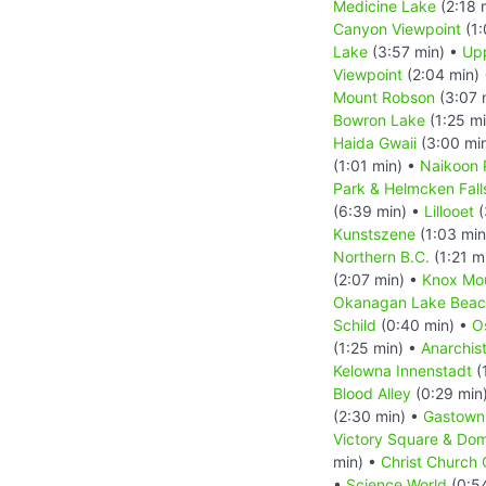
Medicine Lake
(2:18 
Canyon Viewpoint
(1:
Lake
(3:57 min) •
Upp
Viewpoint
(2:04 min)
Mount Robson
(3:07 
Bowron Lake
(1:25 m
Haida Gwaii
(3:00 mi
(1:01 min) •
Naikoon P
Park & Helmcken Fall
(6:39 min) •
Lillooet
(
Kunstszene
(1:03 min
Northern B.C.
(1:21 m
(2:07 min) •
Knox Mou
Okanagan Lake Bea
Schild
(0:40 min) •
O
(1:25 min) •
Anarchis
Kelowna Innenstadt
(
Blood Alley
(0:29 min
(2:30 min) •
Gastown 
Victory Square & Dom
min) •
Christ Church 
•
Science World
(0:5