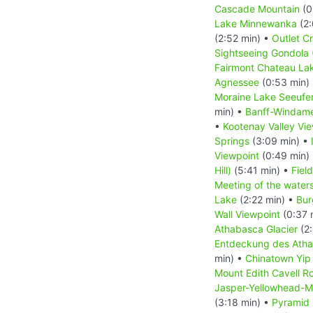
Cascade Mountain
(0
Lake Minnewanka
(2:
(2:52 min) •
Outlet C
Sightseeing Gondola
Fairmont Chateau Lak
Agnessee
(0:53 min)
Moraine Lake Seeufe
min) •
Banff-Windam
•
Kootenay Valley Vi
Springs
(3:09 min) •
Viewpoint
(0:49 min)
Hill)
(5:41 min) •
Field
Meeting of the water
Lake
(2:22 min) •
Bur
Wall Viewpoint
(0:37 
Athabasca Glacier
(2:
Entdeckung des Atha
min) •
Chinatown Yip
Mount Edith Cavell R
Jasper-Yellowhead-M
(3:18 min) •
Pyramid