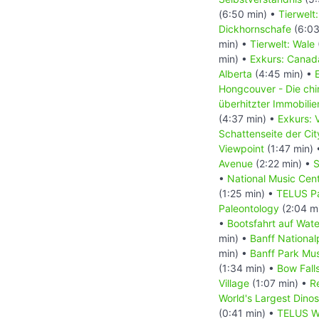
(6:50 min) •
Tierwelt
Dickhornschafe
(6:03
min) •
Tierwelt: Wale
min) •
Exkurs: Canada
Alberta
(4:45 min) •
Hongcouver - Die ch
überhitzter Immobili
(4:37 min) •
Exkurs: 
Schattenseite der Ci
Viewpoint
(1:47 min)
Avenue
(2:22 min) •
S
•
National Music Cen
(1:25 min) •
TELUS Pa
Paleontology
(2:04 m
•
Bootsfahrt auf Wat
min) •
Banff National
min) •
Banff Park M
(1:34 min) •
Bow Fall
Village
(1:07 min) •
R
World's Largest Dino
(0:41 min) •
TELUS Wo