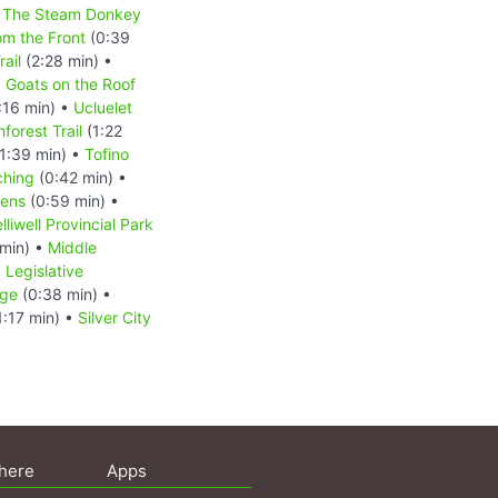
The Steam Donkey
m the Front
(0:39
ail
(2:28 min) •
•
Goats on the Roof
:16 min) •
Ucluelet
forest Trail
(1:22
1:39 min) •
Tofino
ching
(0:42 min) •
dens
(0:59 min) •
lliwell Provincial Park
min) •
Middle
•
Legislative
dge
(0:38 min) •
1:17 min) •
Silver City
here
Apps