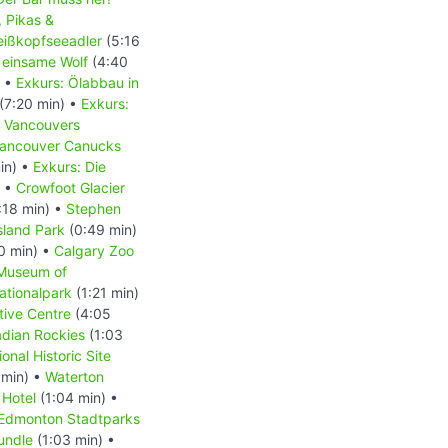
, Pikas &
Weißkopfseeadler
(5:16
 einsame Wolf
(4:40
) •
Exkurs: Ölabbau in
(7:20 min) •
Exkurs:
- Vancouvers
 Vancouver Canucks
in) •
Exkurs: Die
) •
Crowfoot Glacier
:18 min) •
Stephen
Island Park
(0:49 min)
0 min) •
Calgary Zoo
 Museum of
ationalpark
(1:21 min)
tive Centre
(4:05
dian Rockies
(1:03
onal Historic Site
 min) •
Waterton
 Hotel
(1:04 min) •
Edmonton Stadtparks
undle
(1:03 min) •