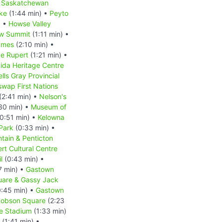
 Saskatchewan
ke
(1:44 min) •
Peyto
) •
Howse Valley
w Summit
(1:11 min) •
James
(2:10 min) •
ce Rupert
(1:21 min) •
ida Heritage Centre
lls Gray Provincial
swap First Nations
(2:41 min) •
Nelson's
30 min) •
Museum of
0:51 min) •
Kelowna
Park
(0:33 min) •
ain & Penticton
rt Cultural Centre
l
(0:43 min) •
7 min) •
Gastown
uare & Gassy Jack
:45 min) •
Gastown
Robson Square
(2:23
e Stadium
(1:33 min)
(1:41 min) •