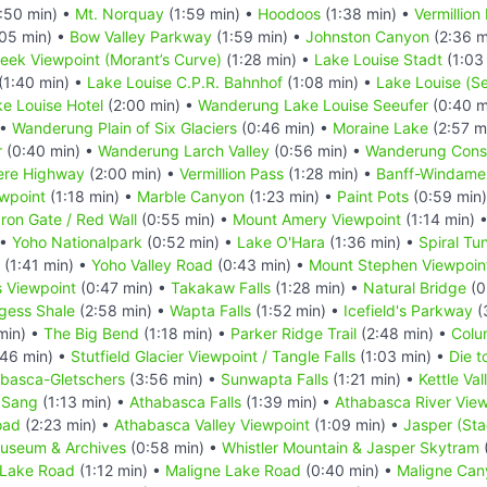
:50 min) •
Mt. Norquay
(1:59 min) •
Hoodoos
(1:38 min) •
Vermillion
05 min) •
Bow Valley Parkway
(1:59 min) •
Johnston Canyon
(2:36 m
reek Viewpoint (Morant’s Curve)
(1:28 min) •
Lake Louise Stadt
(1:03
(1:40 min) •
Lake Louise C.P.R. Bahnhof
(1:08 min) •
Lake Louise (S
e Louise Hotel
(2:00 min) •
Wanderung Lake Louise Seeufer
(0:40 m
 •
Wanderung Plain of Six Glaciers
(0:46 min) •
Moraine Lake
(2:57 m
r
(0:40 min) •
Wanderung Larch Valley
(0:56 min) •
Wanderung Conso
ere Highway
(2:00 min) •
Vermillion Pass
(1:28 min) •
Banff-Windame
ewpoint
(1:18 min) •
Marble Canyon
(1:23 min) •
Paint Pots
(0:59 min
Iron Gate / Red Wall
(0:55 min) •
Mount Amery Viewpoint
(1:14 min) 
 •
Yoho Nationalpark
(0:52 min) •
Lake O'Hara
(1:36 min) •
Spiral Tu
(1:41 min) •
Yoho Valley Road
(0:43 min) •
Mount Stephen Viewpoin
s Viewpoint
(0:47 min) •
Takakaw Falls
(1:28 min) •
Natural Bridge
(0
gess Shale
(2:58 min) •
Wapta Falls
(1:52 min) •
Icefield's Parkway
(
min) •
The Big Bend
(1:18 min) •
Parker Ridge Trail
(2:48 min) •
Colum
46 min) •
Stutfield Glacier Viewpoint / Tangle Falls
(1:03 min) •
Die t
basca-Gletschers
(3:56 min) •
Sunwapta Falls
(1:21 min) •
Kettle Vall
 Sang
(1:13 min) •
Athabasca Falls
(1:39 min) •
Athabasca River View
oad
(2:23 min) •
Athabasca Valley Viewpoint
(1:09 min) •
Jasper (Sta
useum & Archives
(0:58 min) •
Whistler Mountain & Jasper Skytram
 Lake Road
(1:12 min) •
Maligne Lake Road
(0:40 min) •
Maligne Can