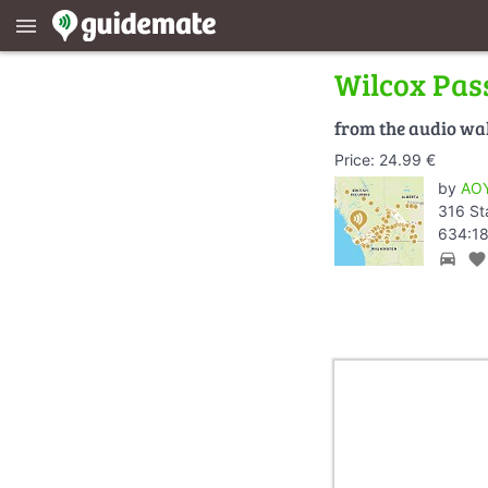
menu
Wilcox Pass
from the audio wa
Price: 24.99 €
by
AOY
316 St
634:18
directions_car
favorite