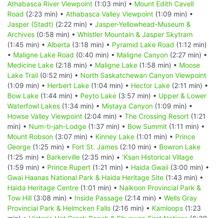
Athabasca River Viewpoint
(1:03 min) •
Mount Edith Cavell
Road
(2:23 min) •
Athabasca Valley Viewpoint
(1:09 min) •
Jasper (Stadt)
(2:22 min) •
Jasper-Yellowhead-Museum &
Archives
(0:58 min) •
Whistler Mountain & Jasper Skytram
(1:45 min) •
Alberta
(3:18 min) •
Pyramid Lake Road
(1:12 min)
•
Maligne Lake Road
(0:40 min) •
Maligne Canyon
(2:27 min) •
Medicine Lake
(2:18 min) •
Maligne Lake
(1:58 min) •
Moose
Lake Trail
(0:52 min) •
North Saskatchewan Canyon Viewpoint
(1:09 min) •
Herbert Lake
(1:04 min) •
Hector Lake
(2:11 min) •
Bow Lake
(1:44 min) •
Peyto Lake
(3:57 min) •
Upper & Lower
Waterfowl Lakes
(1:34 min) •
Mistaya Canyon
(1:09 min) •
Howse Valley Viewpoint
(2:04 min) •
The Crossing Resort
(1:21
min) •
Num-ti-jah-Lodge
(1:37 min) •
Bow Summit
(1:11 min) •
Mount Robson
(3:07 min) •
Kinney Lake
(1:01 min) •
Prince
George
(1:25 min) •
Fort St. James
(2:10 min) •
Bowron Lake
(1:25 min) •
Barkerville
(2:35 min) •
'Ksan Historical Village
(1:59 min) •
Prince Rupert
(1:21 min) •
Haida Gwaii
(3:00 min) •
Gwai Haanas National Park & Haida Heritage Site
(1:43 min) •
Haida Heritage Centre
(1:01 min) •
Naikoon Provincial Park &
Tow Hill
(3:08 min) •
Inside Passage
(2:14 min) •
Wells Gray
Provincial Park & Helmcken Falls
(2:16 min) •
Kamloops
(1:23