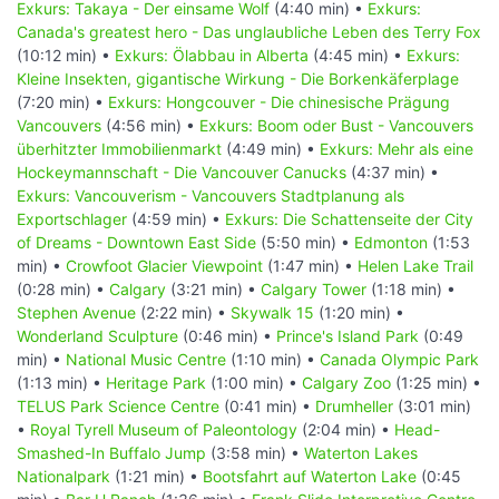
Exkurs: Takaya - Der einsame Wolf
(4:40 min) •
Exkurs:
Canada's greatest hero - Das unglaubliche Leben des Terry Fox
(10:12 min) •
Exkurs: Ölabbau in Alberta
(4:45 min) •
Exkurs:
Kleine Insekten, gigantische Wirkung - Die Borkenkäferplage
(7:20 min) •
Exkurs: Hongcouver - Die chinesische Prägung
Vancouvers
(4:56 min) •
Exkurs: Boom oder Bust - Vancouvers
überhitzter Immobilienmarkt
(4:49 min) •
Exkurs: Mehr als eine
Hockeymannschaft - Die Vancouver Canucks
(4:37 min) •
Exkurs: Vancouverism - Vancouvers Stadtplanung als
Exportschlager
(4:59 min) •
Exkurs: Die Schattenseite der City
of Dreams - Downtown East Side
(5:50 min) •
Edmonton
(1:53
min) •
Crowfoot Glacier Viewpoint
(1:47 min) •
Helen Lake Trail
(0:28 min) •
Calgary
(3:21 min) •
Calgary Tower
(1:18 min) •
Stephen Avenue
(2:22 min) •
Skywalk 15
(1:20 min) •
Wonderland Sculpture
(0:46 min) •
Prince's Island Park
(0:49
min) •
National Music Centre
(1:10 min) •
Canada Olympic Park
(1:13 min) •
Heritage Park
(1:00 min) •
Calgary Zoo
(1:25 min) •
TELUS Park Science Centre
(0:41 min) •
Drumheller
(3:01 min)
•
Royal Tyrell Museum of Paleontology
(2:04 min) •
Head-
Smashed-In Buffalo Jump
(3:58 min) •
Waterton Lakes
Nationalpark
(1:21 min) •
Bootsfahrt auf Waterton Lake
(0:45