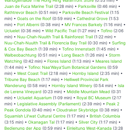
Wandgemälde The Hong Hing Waterfront Store
(0:53 min) •
Juan de Fuca Marine Trail
(2:28 min) •
Parksville
(0:46 min) •
Rathtrevor Beach
(0:51 min) •
Parksville Beach Festival
(1:15
min) •
Goats on the Roof
(0:59 min) •
Cathedral Grove
(1:53
min) •
Port Alberni
(0:38 min) •
MV Frances Barkely
(1:16 min) •
Ucluelet
(0:36 min) •
Wild Pacific Trail
(1:27 min) •
Tofino
(2:06
min) •
Nuu-Chah-Nuulth Trail & Rainforest Trail
(1:22 min) •
Nuu-Chah-Nuulth Trail & Florencia Bay Trail
(0:30 min) •
Surfing
& Cox Bay Beach
(1:39 min) •
Tofino Innenstadt
(1:45 min) •
Walbeobachtung
(0:51 min) •
Long Beach
(1:26 min) •
Storm
Watching
(0:42 min) •
Flores Island
(1:13 min) •
Meares Island
(1:44 min) •
Tofino: Naa'Waya'Sum Botanical Gardens
(0:59
min) •
West Coast Trail
(2:18 min) •
Hornby Island
(2:35 min) •
Tribune Bay Beach
(1:17 min) •
Helliwell Provincial Park
Wanderung
(0:58 min) •
Hornby Island Winery
(0:54 min) •
Isla
de Lerena Vineyard
(0:23 min) •
Middle Mountain Mead
(0:31
min) •
Ucluelet Aquarium
(1:09 min) •
Royal BC Museum
(2:17
min) •
Legislative Assembly (Parliament)
(2:39 min) •
Peak 2
Peak Gondola
(0:40 min) •
Cloudraker Skybridge
(0:38 min) •
Squamish Lil'wat Cultural Centre
(1:17 min) •
British Columbia
(3:15 min) •
Okanagan Tal
(1:17 min) •
Silver City
(1:17 min) •
Bedienung der App
(0:59 min) •
Einleitung West-Kanada
(3:28