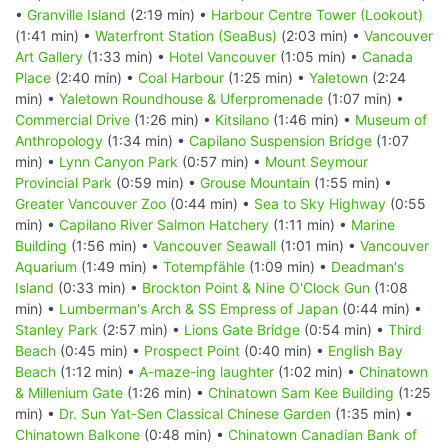
•
Granville Island
(2:19 min) •
Harbour Centre Tower (Lookout)
(1:41 min) •
Waterfront Station (SeaBus)
(2:03 min) •
Vancouver
Art Gallery
(1:33 min) •
Hotel Vancouver
(1:05 min) •
Canada
Place
(2:40 min) •
Coal Harbour
(1:25 min) •
Yaletown
(2:24
min) •
Yaletown Roundhouse & Uferpromenade
(1:07 min) •
Commercial Drive
(1:26 min) •
Kitsilano
(1:46 min) •
Museum of
Anthropology
(1:34 min) •
Capilano Suspension Bridge
(1:07
min) •
Lynn Canyon Park
(0:57 min) •
Mount Seymour
Provincial Park
(0:59 min) •
Grouse Mountain
(1:55 min) •
Greater Vancouver Zoo
(0:44 min) •
Sea to Sky Highway
(0:55
min) •
Capilano River Salmon Hatchery
(1:11 min) •
Marine
Building
(1:56 min) •
Vancouver Seawall
(1:01 min) •
Vancouver
Aquarium
(1:49 min) •
Totempfähle
(1:09 min) •
Deadman's
Island
(0:33 min) •
Brockton Point & Nine O'Clock Gun
(1:08
min) •
Lumberman's Arch & SS Empress of Japan
(0:44 min) •
Stanley Park
(2:57 min) •
Lions Gate Bridge
(0:54 min) •
Third
Beach
(0:45 min) •
Prospect Point
(0:40 min) •
English Bay
Beach
(1:12 min) •
A-maze-ing laughter
(1:02 min) •
Chinatown
& Millenium Gate
(1:26 min) •
Chinatown Sam Kee Building
(1:25
min) •
Dr. Sun Yat-Sen Classical Chinese Garden
(1:35 min) •
Chinatown Balkone
(0:48 min) •
Chinatown Canadian Bank of