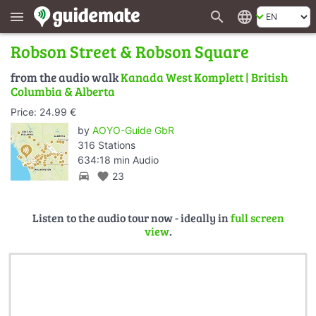
search
language
menu
Robson Street & Robson Square
from the audio walk
Kanada West Komplett | British
Columbia & Alberta
Price: 24.99 €
by
AOYO-Guide GbR
316 Stations
634:18 min Audio
directions_car
favorite
23
Listen to the audio tour now - ideally in
full screen
view
.