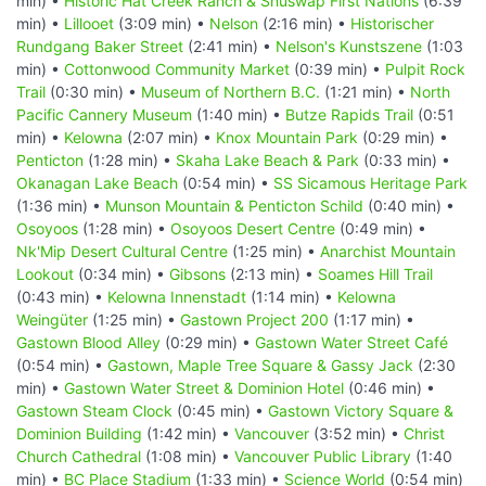
min) •
Historic Hat Creek Ranch & Shuswap First Nations
(6:39
min) •
Lillooet
(3:09 min) •
Nelson
(2:16 min) •
Historischer
Rundgang Baker Street
(2:41 min) •
Nelson's Kunstszene
(1:03
min) •
Cottonwood Community Market
(0:39 min) •
Pulpit Rock
Trail
(0:30 min) •
Museum of Northern B.C.
(1:21 min) •
North
Pacific Cannery Museum
(1:40 min) •
Butze Rapids Trail
(0:51
min) •
Kelowna
(2:07 min) •
Knox Mountain Park
(0:29 min) •
Penticton
(1:28 min) •
Skaha Lake Beach & Park
(0:33 min) •
Okanagan Lake Beach
(0:54 min) •
SS Sicamous Heritage Park
(1:36 min) •
Munson Mountain & Penticton Schild
(0:40 min) •
Osoyoos
(1:28 min) •
Osoyoos Desert Centre
(0:49 min) •
Nk'Mip Desert Cultural Centre
(1:25 min) •
Anarchist Mountain
Lookout
(0:34 min) •
Gibsons
(2:13 min) •
Soames Hill Trail
(0:43 min) •
Kelowna Innenstadt
(1:14 min) •
Kelowna
Weingüter
(1:25 min) •
Gastown Project 200
(1:17 min) •
Gastown Blood Alley
(0:29 min) •
Gastown Water Street Café
(0:54 min) •
Gastown, Maple Tree Square & Gassy Jack
(2:30
min) •
Gastown Water Street & Dominion Hotel
(0:46 min) •
Gastown Steam Clock
(0:45 min) •
Gastown Victory Square &
Dominion Building
(1:42 min) •
Vancouver
(3:52 min) •
Christ
Church Cathedral
(1:08 min) •
Vancouver Public Library
(1:40
min) •
BC Place Stadium
(1:33 min) •
Science World
(0:54 min)