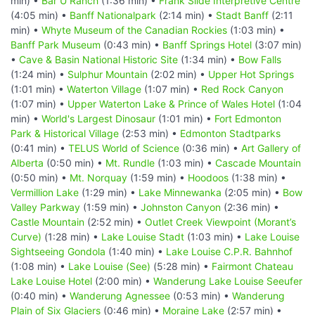
min) •
Bar U Ranch
(1:36 min) •
Frank Slide Interpretive Centre
(4:05 min) •
Banff Nationalpark
(2:14 min) •
Stadt Banff
(2:11
min) •
Whyte Museum of the Canadian Rockies
(1:03 min) •
Banff Park Museum
(0:43 min) •
Banff Springs Hotel
(3:07 min)
•
Cave & Basin National Historic Site
(1:34 min) •
Bow Falls
(1:24 min) •
Sulphur Mountain
(2:02 min) •
Upper Hot Springs
(1:01 min) •
Waterton Village
(1:07 min) •
Red Rock Canyon
(1:07 min) •
Upper Waterton Lake & Prince of Wales Hotel
(1:04
min) •
World's Largest Dinosaur
(1:01 min) •
Fort Edmonton
Park & Historical Village
(2:53 min) •
Edmonton Stadtparks
(0:41 min) •
TELUS World of Science
(0:36 min) •
Art Gallery of
Alberta
(0:50 min) •
Mt. Rundle
(1:03 min) •
Cascade Mountain
(0:50 min) •
Mt. Norquay
(1:59 min) •
Hoodoos
(1:38 min) •
Vermillion Lake
(1:29 min) •
Lake Minnewanka
(2:05 min) •
Bow
Valley Parkway
(1:59 min) •
Johnston Canyon
(2:36 min) •
Castle Mountain
(2:52 min) •
Outlet Creek Viewpoint (Morant’s
Curve)
(1:28 min) •
Lake Louise Stadt
(1:03 min) •
Lake Louise
Sightseeing Gondola
(1:40 min) •
Lake Louise C.P.R. Bahnhof
(1:08 min) •
Lake Louise (See)
(5:28 min) •
Fairmont Chateau
Lake Louise Hotel
(2:00 min) •
Wanderung Lake Louise Seeufer
(0:40 min) •
Wanderung Agnessee
(0:53 min) •
Wanderung
Plain of Six Glaciers
(0:46 min) •
Moraine Lake
(2:57 min) •