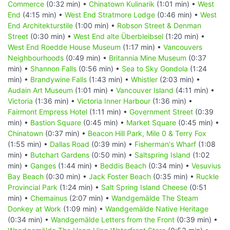
Commerce
(0:32 min) •
Chinatown Kulinarik
(1:01 min) •
West
End
(4:15 min) •
West End Stratmore Lodge
(0:46 min) •
West
End Architekturstile
(1:00 min) •
Robson Street & Denman
Street
(0:30 min) •
West End alte Überbleibsel
(1:20 min) •
West End Roedde House Museum
(1:17 min) •
Vancouvers
Neighbourhoods
(0:49 min) •
Britannia Mine Museum
(0:37
min) •
Shannon Falls
(0:56 min) •
Sea to Sky Gondola
(1:24
min) •
Brandywine Falls
(1:43 min) •
Whistler
(2:03 min) •
Audain Art Museum
(1:01 min) •
Vancouver Island
(4:11 min) •
Victoria
(1:36 min) •
Victoria Inner Harbour
(1:36 min) •
Fairmont Empress Hotel
(1:11 min) •
Government Street
(0:39
min) •
Bastion Square
(0:45 min) •
Market Square
(0:45 min) •
Chinatown
(0:37 min) •
Beacon Hill Park, Mile 0 & Terry Fox
(1:55 min) •
Dallas Road
(0:39 min) •
Fisherman's Wharf
(1:08
min) •
Butchart Gardens
(0:50 min) •
Saltspring Island
(1:02
min) •
Ganges
(1:44 min) •
Beddis Beach
(0:34 min) •
Vesuvius
Bay Beach
(0:30 min) •
Jack Foster Beach
(0:35 min) •
Ruckle
Provincial Park
(1:24 min) •
Salt Spring Island Cheese
(0:51
min) •
Chemainus
(2:07 min) •
Wandgemälde The Steam
Donkey at Work
(1:09 min) •
Wandgemälde Native Heritage
(0:34 min) •
Wandgemälde Letters from the Front
(0:39 min) •