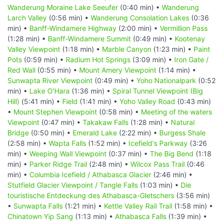
Wanderung Moraine Lake Seeufer
(0:40 min) •
Wanderung
Larch Valley
(0:56 min) •
Wanderung Consolation Lakes
(0:36
min) •
Banff-Windamere Highway
(2:00 min) •
Vermillion Pass
(1:28 min) •
Banff-Windamere Summit
(0:49 min) •
Kootenay
Valley Viewpoint
(1:18 min) •
Marble Canyon
(1:23 min) •
Paint
Pots
(0:59 min) •
Radium Hot Springs
(3:09 min) •
Iron Gate /
Red Wall
(0:55 min) •
Mount Amery Viewpoint
(1:14 min) •
Sunwapta River Viewpoint
(0:49 min) •
Yoho Nationalpark
(0:52
min) •
Lake O'Hara
(1:36 min) •
Spiral Tunnel Viewpoint (Big
Hill)
(5:41 min) •
Field
(1:41 min) •
Yoho Valley Road
(0:43 min)
•
Mount Stephen Viewpoint
(0:58 min) •
Meeting of the waters
Viewpoint
(0:47 min) •
Takakaw Falls
(1:28 min) •
Natural
Bridge
(0:50 min) •
Emerald Lake
(2:22 min) •
Burgess Shale
(2:58 min) •
Wapta Falls
(1:52 min) •
Icefield's Parkway
(3:26
min) •
Weeping Wall Viewpoint
(0:37 min) •
The Big Bend
(1:18
min) •
Parker Ridge Trail
(2:48 min) •
Wilcox Pass Trail
(0:46
min) •
Columbia Icefield / Athabasca Glacier
(2:46 min) •
Stutfield Glacier Viewpoint / Tangle Falls
(1:03 min) •
Die
touristische Entdeckung des Athabasca-Gletschers
(3:56 min)
•
Sunwapta Falls
(1:21 min) •
Kettle Valley Rail Trail
(1:58 min) •
Chinatown Yip Sang
(1:13 min) •
Athabasca Falls
(1:39 min) •