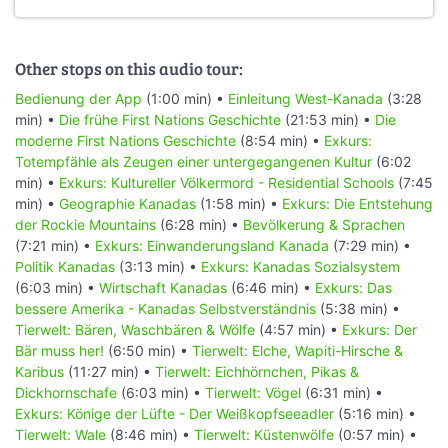
Other stops on this audio tour:
Bedienung der App
(1:00 min) •
Einleitung West-Kanada
(3:28
min) •
Die frühe First Nations Geschichte
(21:53 min) •
Die
moderne First Nations Geschichte
(8:54 min) •
Exkurs:
Totempfähle als Zeugen einer untergegangenen Kultur
(6:02
min) •
Exkurs: Kultureller Völkermord - Residential Schools
(7:45
min) •
Geographie Kanadas
(1:58 min) •
Exkurs: Die Entstehung
der Rockie Mountains
(6:28 min) •
Bevölkerung & Sprachen
(7:21 min) •
Exkurs: Einwanderungsland Kanada
(7:29 min) •
Politik Kanadas
(3:13 min) •
Exkurs: Kanadas Sozialsystem
(6:03 min) •
Wirtschaft Kanadas
(6:46 min) •
Exkurs: Das
bessere Amerika - Kanadas Selbstverständnis
(5:38 min) •
Tierwelt: Bären, Waschbären & Wölfe
(4:57 min) •
Exkurs: Der
Bär muss her!
(6:50 min) •
Tierwelt: Elche, Wapiti-Hirsche &
Karibus
(11:27 min) •
Tierwelt: Eichhörnchen, Pikas &
Dickhornschafe
(6:03 min) •
Tierwelt: Vögel
(6:31 min) •
Exkurs: Könige der Lüfte - Der Weißkopfseeadler
(5:16 min) •
Tierwelt: Wale
(8:46 min) •
Tierwelt: Küstenwölfe
(0:57 min) •