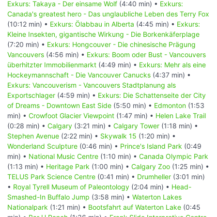
Exkurs: Takaya - Der einsame Wolf
(4:40 min) •
Exkurs:
Canada's greatest hero - Das unglaubliche Leben des Terry Fox
(10:12 min) •
Exkurs: Ölabbau in Alberta
(4:45 min) •
Exkurs:
Kleine Insekten, gigantische Wirkung - Die Borkenkäferplage
(7:20 min) •
Exkurs: Hongcouver - Die chinesische Prägung
Vancouvers
(4:56 min) •
Exkurs: Boom oder Bust - Vancouvers
überhitzter Immobilienmarkt
(4:49 min) •
Exkurs: Mehr als eine
Hockeymannschaft - Die Vancouver Canucks
(4:37 min) •
Exkurs: Vancouverism - Vancouvers Stadtplanung als
Exportschlager
(4:59 min) •
Exkurs: Die Schattenseite der City
of Dreams - Downtown East Side
(5:50 min) •
Edmonton
(1:53
min) •
Crowfoot Glacier Viewpoint
(1:47 min) •
Helen Lake Trail
(0:28 min) •
Calgary
(3:21 min) •
Calgary Tower
(1:18 min) •
Stephen Avenue
(2:22 min) •
Skywalk 15
(1:20 min) •
Wonderland Sculpture
(0:46 min) •
Prince's Island Park
(0:49
min) •
National Music Centre
(1:10 min) •
Canada Olympic Park
(1:13 min) •
Heritage Park
(1:00 min) •
Calgary Zoo
(1:25 min) •
TELUS Park Science Centre
(0:41 min) •
Drumheller
(3:01 min)
•
Royal Tyrell Museum of Paleontology
(2:04 min) •
Head-
Smashed-In Buffalo Jump
(3:58 min) •
Waterton Lakes
Nationalpark
(1:21 min) •
Bootsfahrt auf Waterton Lake
(0:45