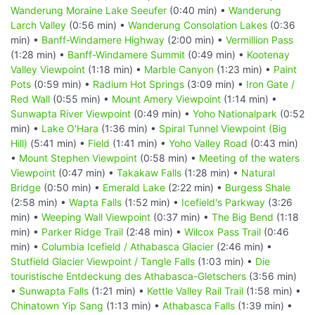
Wanderung Moraine Lake Seeufer
(0:40 min) •
Wanderung
Larch Valley
(0:56 min) •
Wanderung Consolation Lakes
(0:36
min) •
Banff-Windamere Highway
(2:00 min) •
Vermillion Pass
(1:28 min) •
Banff-Windamere Summit
(0:49 min) •
Kootenay
Valley Viewpoint
(1:18 min) •
Marble Canyon
(1:23 min) •
Paint
Pots
(0:59 min) •
Radium Hot Springs
(3:09 min) •
Iron Gate /
Red Wall
(0:55 min) •
Mount Amery Viewpoint
(1:14 min) •
Sunwapta River Viewpoint
(0:49 min) •
Yoho Nationalpark
(0:52
min) •
Lake O'Hara
(1:36 min) •
Spiral Tunnel Viewpoint (Big
Hill)
(5:41 min) •
Field
(1:41 min) •
Yoho Valley Road
(0:43 min)
•
Mount Stephen Viewpoint
(0:58 min) •
Meeting of the waters
Viewpoint
(0:47 min) •
Takakaw Falls
(1:28 min) •
Natural
Bridge
(0:50 min) •
Emerald Lake
(2:22 min) •
Burgess Shale
(2:58 min) •
Wapta Falls
(1:52 min) •
Icefield's Parkway
(3:26
min) •
Weeping Wall Viewpoint
(0:37 min) •
The Big Bend
(1:18
min) •
Parker Ridge Trail
(2:48 min) •
Wilcox Pass Trail
(0:46
min) •
Columbia Icefield / Athabasca Glacier
(2:46 min) •
Stutfield Glacier Viewpoint / Tangle Falls
(1:03 min) •
Die
touristische Entdeckung des Athabasca-Gletschers
(3:56 min)
•
Sunwapta Falls
(1:21 min) •
Kettle Valley Rail Trail
(1:58 min) •
Chinatown Yip Sang
(1:13 min) •
Athabasca Falls
(1:39 min) •