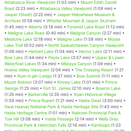
Athabasca River Viewpoint
(1:03 min) •
Mount Edith Cavell
Road
(2:23 min) •
Athabasca Valley Viewpoint
(1:09 min) •
Jasper (Stadt)
(2:22 min) •
Jasper-Yellowhead-Museum &
Archives
(0:58 min) •
Whistler Mountain & Jasper Skytram
(1:45 min) •
Alberta
(3:18 min) •
Pyramid Lake Road
(1:12 min)
•
Maligne Lake Road
(0:40 min) •
Maligne Canyon
(2:27 min) •
Medicine Lake
(2:18 min) •
Maligne Lake
(1:58 min) •
Moose
Lake Trail
(0:52 min) •
North Saskatchewan Canyon Viewpoint
(1:09 min) •
Herbert Lake
(1:04 min) •
Hector Lake
(2:11 min) •
Bow Lake
(1:44 min) •
Peyto Lake
(3:57 min) •
Upper & Lower
Waterfowl Lakes
(1:34 min) •
Mistaya Canyon
(1:09 min) •
Howse Valley Viewpoint
(2:04 min) •
The Crossing Resort
(1:21
min) •
Num-ti-jah-Lodge
(1:37 min) •
Bow Summit
(1:11 min) •
Mount Robson
(3:07 min) •
Kinney Lake
(1:01 min) •
Prince
George
(1:25 min) •
Fort St. James
(2:10 min) •
Bowron Lake
(1:25 min) •
Barkerville
(2:35 min) •
'Ksan Historical Village
(1:59 min) •
Prince Rupert
(1:21 min) •
Haida Gwaii
(3:00 min) •
Gwai Haanas National Park & Haida Heritage Site
(1:43 min) •
Haida Heritage Centre
(1:01 min) •
Naikoon Provincial Park &
Tow Hill
(3:08 min) •
Inside Passage
(2:14 min) •
Wells Gray
Provincial Park & Helmcken Falls
(2:16 min) •
Kamloops
(1:23