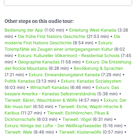
Other stops on this audio tour:
Bedienung der App
(1:00 min) •
Einleitung West-Kanada
(3:28
min) •
Die frühe First Nations Geschichte
(21:53 min) •
Die
moderne First Nations Geschichte
(8:54 min) •
Exkurs:
Totempfähle als Zeugen einer untergegangenen Kultur
(6:02
min) •
Exkurs: Kultureller Völkermord - Residential Schools
(7:45
min) •
Geographie Kanadas
(1:58 min) •
Exkurs: Die Entstehung
der Rockie Mountains
(6:28 min) •
Bevölkerung & Sprachen
(7:21 min) •
Exkurs: Einwanderungsland Kanada
(7:29 min) •
Politik Kanadas
(3:13 min) •
Exkurs: Kanadas Sozialsystem
(6:03 min) •
Wirtschaft Kanadas
(6:46 min) •
Exkurs: Das
bessere Amerika - Kanadas Selbstverständnis
(5:38 min) •
Tierwelt: Bären, Waschbären & Wölfe
(4:57 min) •
Exkurs: Der
Bär muss her!
(6:50 min) •
Tierwelt: Elche, Wapiti-Hirsche &
Karibus
(11:27 min) •
Tierwelt: Eichhörnchen, Pikas &
Dickhornschafe
(6:03 min) •
Tierwelt: Vögel
(6:31 min) •
Exkurs: Könige der Lüfte - Der Weißkopfseeadler
(5:16 min) •
Tierwelt: Wale
(8:46 min) •
Tierwelt: Küstenwölfe
(0:57 min) •