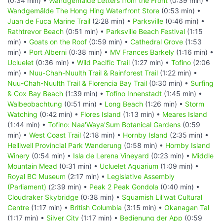
(0:34 min) •
Wandgemälde Letters from the Front
(0:39 min) •
Wandgemälde The Hong Hing Waterfront Store
(0:53 min) •
Juan de Fuca Marine Trail
(2:28 min) •
Parksville
(0:46 min) •
Rathtrevor Beach
(0:51 min) •
Parksville Beach Festival
(1:15
min) •
Goats on the Roof
(0:59 min) •
Cathedral Grove
(1:53
min) •
Port Alberni
(0:38 min) •
MV Frances Barkely
(1:16 min) •
Ucluelet
(0:36 min) •
Wild Pacific Trail
(1:27 min) •
Tofino
(2:06
min) •
Nuu-Chah-Nuulth Trail & Rainforest Trail
(1:22 min) •
Nuu-Chah-Nuulth Trail & Florencia Bay Trail
(0:30 min) •
Surfing
& Cox Bay Beach
(1:39 min) •
Tofino Innenstadt
(1:45 min) •
Walbeobachtung
(0:51 min) •
Long Beach
(1:26 min) •
Storm
Watching
(0:42 min) •
Flores Island
(1:13 min) •
Meares Island
(1:44 min) •
Tofino: Naa'Waya'Sum Botanical Gardens
(0:59
min) •
West Coast Trail
(2:18 min) •
Hornby Island
(2:35 min) •
Helliwell Provincial Park Wanderung
(0:58 min) •
Hornby Island
Winery
(0:54 min) •
Isla de Lerena Vineyard
(0:23 min) •
Middle
Mountain Mead
(0:31 min) •
Ucluelet Aquarium
(1:09 min) •
Royal BC Museum
(2:17 min) •
Legislative Assembly
(Parliament)
(2:39 min) •
Peak 2 Peak Gondola
(0:40 min) •
Cloudraker Skybridge
(0:38 min) •
Squamish Lil'wat Cultural
Centre
(1:17 min) •
British Columbia
(3:15 min) •
Okanagan Tal
(1:17 min) •
Silver City
(1:17 min) •
Bedienung der App
(0:59