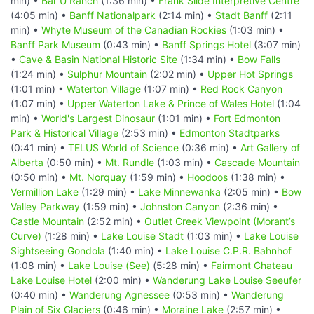
min) •
Bar U Ranch
(1:36 min) •
Frank Slide Interpretive Centre
(4:05 min) •
Banff Nationalpark
(2:14 min) •
Stadt Banff
(2:11
min) •
Whyte Museum of the Canadian Rockies
(1:03 min) •
Banff Park Museum
(0:43 min) •
Banff Springs Hotel
(3:07 min)
•
Cave & Basin National Historic Site
(1:34 min) •
Bow Falls
(1:24 min) •
Sulphur Mountain
(2:02 min) •
Upper Hot Springs
(1:01 min) •
Waterton Village
(1:07 min) •
Red Rock Canyon
(1:07 min) •
Upper Waterton Lake & Prince of Wales Hotel
(1:04
min) •
World's Largest Dinosaur
(1:01 min) •
Fort Edmonton
Park & Historical Village
(2:53 min) •
Edmonton Stadtparks
(0:41 min) •
TELUS World of Science
(0:36 min) •
Art Gallery of
Alberta
(0:50 min) •
Mt. Rundle
(1:03 min) •
Cascade Mountain
(0:50 min) •
Mt. Norquay
(1:59 min) •
Hoodoos
(1:38 min) •
Vermillion Lake
(1:29 min) •
Lake Minnewanka
(2:05 min) •
Bow
Valley Parkway
(1:59 min) •
Johnston Canyon
(2:36 min) •
Castle Mountain
(2:52 min) •
Outlet Creek Viewpoint (Morant’s
Curve)
(1:28 min) •
Lake Louise Stadt
(1:03 min) •
Lake Louise
Sightseeing Gondola
(1:40 min) •
Lake Louise C.P.R. Bahnhof
(1:08 min) •
Lake Louise (See)
(5:28 min) •
Fairmont Chateau
Lake Louise Hotel
(2:00 min) •
Wanderung Lake Louise Seeufer
(0:40 min) •
Wanderung Agnessee
(0:53 min) •
Wanderung
Plain of Six Glaciers
(0:46 min) •
Moraine Lake
(2:57 min) •