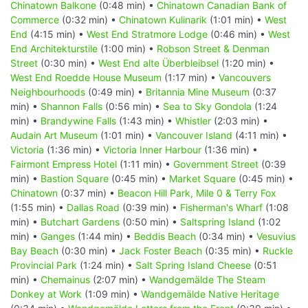
Chinatown Balkone
(0:48 min) •
Chinatown Canadian Bank of
Commerce
(0:32 min) •
Chinatown Kulinarik
(1:01 min) •
West
End
(4:15 min) •
West End Stratmore Lodge
(0:46 min) •
West
End Architekturstile
(1:00 min) •
Robson Street & Denman
Street
(0:30 min) •
West End alte Überbleibsel
(1:20 min) •
West End Roedde House Museum
(1:17 min) •
Vancouvers
Neighbourhoods
(0:49 min) •
Britannia Mine Museum
(0:37
min) •
Shannon Falls
(0:56 min) •
Sea to Sky Gondola
(1:24
min) •
Brandywine Falls
(1:43 min) •
Whistler
(2:03 min) •
Audain Art Museum
(1:01 min) •
Vancouver Island
(4:11 min) •
Victoria
(1:36 min) •
Victoria Inner Harbour
(1:36 min) •
Fairmont Empress Hotel
(1:11 min) •
Government Street
(0:39
min) •
Bastion Square
(0:45 min) •
Market Square
(0:45 min) •
Chinatown
(0:37 min) •
Beacon Hill Park, Mile 0 & Terry Fox
(1:55 min) •
Dallas Road
(0:39 min) •
Fisherman's Wharf
(1:08
min) •
Butchart Gardens
(0:50 min) •
Saltspring Island
(1:02
min) •
Ganges
(1:44 min) •
Beddis Beach
(0:34 min) •
Vesuvius
Bay Beach
(0:30 min) •
Jack Foster Beach
(0:35 min) •
Ruckle
Provincial Park
(1:24 min) •
Salt Spring Island Cheese
(0:51
min) •
Chemainus
(2:07 min) •
Wandgemälde The Steam
Donkey at Work
(1:09 min) •
Wandgemälde Native Heritage