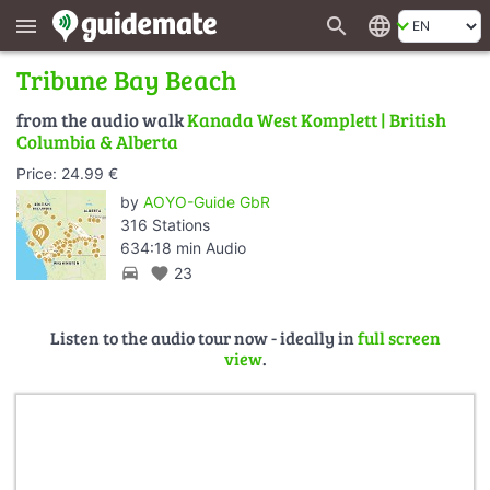
search
language
menu
Tribune Bay Beach
from the audio walk
Kanada West Komplett | British
Columbia & Alberta
Price: 24.99 €
by
AOYO-Guide GbR
316 Stations
634:18 min Audio
directions_car
favorite
23
Listen to the audio tour now - ideally in
full screen
view
.