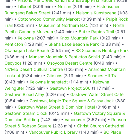
min) •
Historic Hat Creek Ranch & Shuswap First Nations
(6:39
min) •
Lillooet
(3:09 min) •
Nelson
(2:16 min) •
Historischer
Rundgang Baker Street
(2:41 min) •
Nelson's Kunstszene
(1:03
min) •
Cottonwood Community Market
(0:39 min) •
Pulpit Rock
Trail
(0:30 min) •
Museum of Northern B.C.
(1:21 min) •
North
Pacific Cannery Museum
(1:40 min) •
Butze Rapids Trail
(0:51
min) •
Kelowna
(2:07 min) •
Knox Mountain Park
(0:29 min) •
Penticton
(1:28 min) •
Skaha Lake Beach & Park
(0:33 min) •
Okanagan Lake Beach
(0:54 min) •
SS Sicamous Heritage Park
(1:36 min) •
Munson Mountain & Penticton Schild
(0:40 min) •
Osoyoos
(1:28 min) •
Osoyoos Desert Centre
(0:49 min) •
Nk'Mip Desert Cultural Centre
(1:25 min) •
Anarchist Mountain
Lookout
(0:34 min) •
Gibsons
(2:13 min) •
Soames Hill Trail
(0:43 min) •
Kelowna Innenstadt
(1:14 min) •
Kelowna
Weingüter
(1:25 min) •
Gastown Project 200
(1:17 min) •
Gastown Blood Alley
(0:29 min) •
Gastown Water Street Café
(0:54 min) •
Gastown, Maple Tree Square & Gassy Jack
(2:30
min) •
Gastown Water Street & Dominion Hotel
(0:46 min) •
Gastown Steam Clock
(0:45 min) •
Gastown Victory Square &
Dominion Building
(1:42 min) •
Vancouver
(3:52 min) •
Robson
Street & Robson Square
(2:23 min) •
Christ Church Cathedral
(1:08 min) •
Vancouver Public Library
(1:40 min) •
BC Place