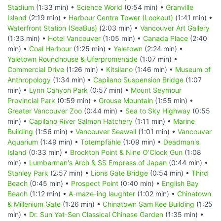
Stadium
(1:33 min) •
Science World
(0:54 min) •
Granville
Island
(2:19 min) •
Harbour Centre Tower (Lookout)
(1:41 min) •
Waterfront Station (SeaBus)
(2:03 min) •
Vancouver Art Gallery
(1:33 min) •
Hotel Vancouver
(1:05 min) •
Canada Place
(2:40
min) •
Coal Harbour
(1:25 min) •
Yaletown
(2:24 min) •
Yaletown Roundhouse & Uferpromenade
(1:07 min) •
Commercial Drive
(1:26 min) •
Kitsilano
(1:46 min) •
Museum of
Anthropology
(1:34 min) •
Capilano Suspension Bridge
(1:07
min) •
Lynn Canyon Park
(0:57 min) •
Mount Seymour
Provincial Park
(0:59 min) •
Grouse Mountain
(1:55 min) •
Greater Vancouver Zoo
(0:44 min) •
Sea to Sky Highway
(0:55
min) •
Capilano River Salmon Hatchery
(1:11 min) •
Marine
Building
(1:56 min) •
Vancouver Seawall
(1:01 min) •
Vancouver
Aquarium
(1:49 min) •
Totempfähle
(1:09 min) •
Deadman's
Island
(0:33 min) •
Brockton Point & Nine O'Clock Gun
(1:08
min) •
Lumberman's Arch & SS Empress of Japan
(0:44 min) •
Stanley Park
(2:57 min) •
Lions Gate Bridge
(0:54 min) •
Third
Beach
(0:45 min) •
Prospect Point
(0:40 min) •
English Bay
Beach
(1:12 min) •
A-maze-ing laughter
(1:02 min) •
Chinatown
& Millenium Gate
(1:26 min) •
Chinatown Sam Kee Building
(1:25
min) •
Dr. Sun Yat-Sen Classical Chinese Garden
(1:35 min) •