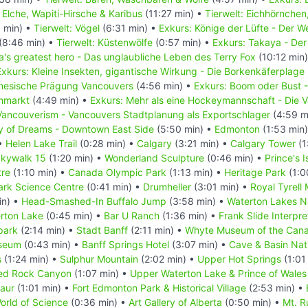
: Elche, Wapiti-Hirsche & Karibus
(11:27 min) •
Tierwelt: Eichhörnchen
 min) •
Tierwelt: Vögel
(6:31 min) •
Exkurs: Könige der Lüfte - Der 
(8:46 min) •
Tierwelt: Küstenwölfe
(0:57 min) •
Exkurs: Takaya - Der
's greatest hero - Das unglaubliche Leben des Terry Fox
(10:12 min
Exkurs: Kleine Insekten, gigantische Wirkung - Die Borkenkäferplage
inesische Prägung Vancouvers
(4:56 min) •
Exkurs: Boom oder Bust 
enmarkt
(4:49 min) •
Exkurs: Mehr als eine Hockeymannschaft - Die
Vancouverism - Vancouvers Stadtplanung als Exportschlager
(4:59 m
ty of Dreams - Downtown East Side
(5:50 min) •
Edmonton
(1:53 min
 •
Helen Lake Trail
(0:28 min) •
Calgary
(3:21 min) •
Calgary Tower
(1
kywalk 15
(1:20 min) •
Wonderland Sculpture
(0:46 min) •
Prince's 
tre
(1:10 min) •
Canada Olympic Park
(1:13 min) •
Heritage Park
(1:0
rk Science Centre
(0:41 min) •
Drumheller
(3:01 min) •
Royal Tyrell
in) •
Head-Smashed-In Buffalo Jump
(3:58 min) •
Waterton Lakes N
erton Lake
(0:45 min) •
Bar U Ranch
(1:36 min) •
Frank Slide Interpre
park
(2:14 min) •
Stadt Banff
(2:11 min) •
Whyte Museum of the Cana
useum
(0:43 min) •
Banff Springs Hotel
(3:07 min) •
Cave & Basin Nati
s
(1:24 min) •
Sulphur Mountain
(2:02 min) •
Upper Hot Springs
(1:01
ed Rock Canyon
(1:07 min) •
Upper Waterton Lake & Prince of Wales
saur
(1:01 min) •
Fort Edmonton Park & Historical Village
(2:53 min) •
rld of Science
(0:36 min) •
Art Gallery of Alberta
(0:50 min) •
Mt. R