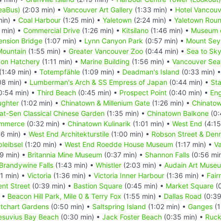
SeaBus)
(2:03 min) •
Vancouver Art Gallery
(1:33 min) •
Hotel Vancouv
min) •
Coal Harbour
(1:25 min) •
Yaletown
(2:24 min) •
Yaletown Rou
 min) •
Commercial Drive
(1:26 min) •
Kitsilano
(1:46 min) •
Museum o
ension Bridge
(1:07 min) •
Lynn Canyon Park
(0:57 min) •
Mount Seym
Mountain
(1:55 min) •
Greater Vancouver Zoo
(0:44 min) •
Sea to Sk
mon Hatchery
(1:11 min) •
Marine Building
(1:56 min) •
Vancouver Sea
(1:49 min) •
Totempfähle
(1:09 min) •
Deadman's Island
(0:33 min) 
08 min) •
Lumberman's Arch & SS Empress of Japan
(0:44 min) •
Sta
0:54 min) •
Third Beach
(0:45 min) •
Prospect Point
(0:40 min) •
Eng
ughter
(1:02 min) •
Chinatown & Millenium Gate
(1:26 min) •
Chinatow
Yat-Sen Classical Chinese Garden
(1:35 min) •
Chinatown Balkone
(0:
ommerce
(0:32 min) •
Chinatown Kulinarik
(1:01 min) •
West End
(4:15
6 min) •
West End Architekturstile
(1:00 min) •
Robson Street & Den
leibsel
(1:20 min) •
West End Roedde House Museum
(1:17 min) •
V
9 min) •
Britannia Mine Museum
(0:37 min) •
Shannon Falls
(0:56 mi
Brandywine Falls
(1:43 min) •
Whistler
(2:03 min) •
Audain Art Muse
1 min) •
Victoria
(1:36 min) •
Victoria Inner Harbour
(1:36 min) •
Fair
nt Street
(0:39 min) •
Bastion Square
(0:45 min) •
Market Square
(0
) •
Beacon Hill Park, Mile 0 & Terry Fox
(1:55 min) •
Dallas Road
(0:39
tchart Gardens
(0:50 min) •
Saltspring Island
(1:02 min) •
Ganges
(1
esuvius Bay Beach
(0:30 min) •
Jack Foster Beach
(0:35 min) •
Ruck