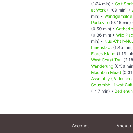
(1:24 min) •
Salt Spr
at Work
(1:09 min) •
min) •
Wandgemälde T
Parksville
(0:46 min)
(0:59 min) •
Cathedr
(0:36 min) •
Wild Paci
min) •
Nuu-Chah-Nuult
Innenstadt
(1:45 min
Flores Island
(1:13 mi
West Coast Trail
(2:18
Wanderung
(0:58 min
Mountain Mead
(0:31
Assembly (Parliament
Squamish Lil'wat Cult
(1:17 min) •
Bedienun
Account
About u