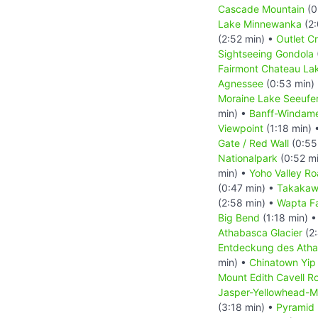
Cascade Mountain
(0
Lake Minnewanka
(2:
(2:52 min) •
Outlet C
Sightseeing Gondola
Fairmont Chateau Lak
Agnessee
(0:53 min)
Moraine Lake Seeufe
min) •
Banff-Windam
Viewpoint
(1:18 min) 
Gate / Red Wall
(0:55
Nationalpark
(0:52 m
min) •
Yoho Valley R
(0:47 min) •
Takakaw 
(2:58 min) •
Wapta Fa
Big Bend
(1:18 min) 
Athabasca Glacier
(2:
Entdeckung des Atha
min) •
Chinatown Yip
Mount Edith Cavell R
Jasper-Yellowhead-M
(3:18 min) •
Pyramid