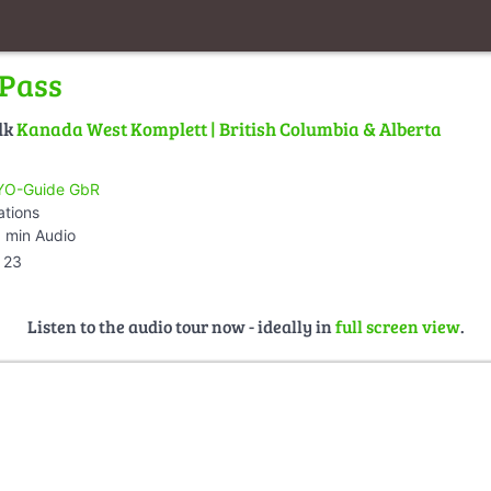
 Pass
lk
Kanada West Komplett | British Columbia & Alberta
O-Guide GbR
ations
 min Audio
23
Listen to the audio tour now - ideally in
full screen view
.