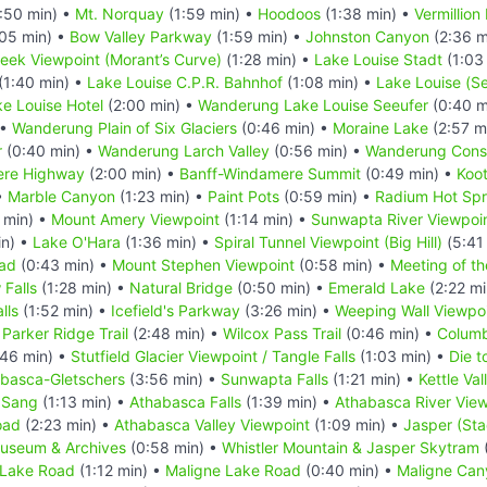
:50 min) •
Mt. Norquay
(1:59 min) •
Hoodoos
(1:38 min) •
Vermillion
05 min) •
Bow Valley Parkway
(1:59 min) •
Johnston Canyon
(2:36 m
reek Viewpoint (Morant’s Curve)
(1:28 min) •
Lake Louise Stadt
(1:03
(1:40 min) •
Lake Louise C.P.R. Bahnhof
(1:08 min) •
Lake Louise (S
e Louise Hotel
(2:00 min) •
Wanderung Lake Louise Seeufer
(0:40 m
 •
Wanderung Plain of Six Glaciers
(0:46 min) •
Moraine Lake
(2:57 m
r
(0:40 min) •
Wanderung Larch Valley
(0:56 min) •
Wanderung Conso
ere Highway
(2:00 min) •
Banff-Windamere Summit
(0:49 min) •
Koot
•
Marble Canyon
(1:23 min) •
Paint Pots
(0:59 min) •
Radium Hot Spr
 min) •
Mount Amery Viewpoint
(1:14 min) •
Sunwapta River Viewpoi
in) •
Lake O'Hara
(1:36 min) •
Spiral Tunnel Viewpoint (Big Hill)
(5:41
oad
(0:43 min) •
Mount Stephen Viewpoint
(0:58 min) •
Meeting of th
Falls
(1:28 min) •
Natural Bridge
(0:50 min) •
Emerald Lake
(2:22 mi
lls
(1:52 min) •
Icefield's Parkway
(3:26 min) •
Weeping Wall Viewpo
•
Parker Ridge Trail
(2:48 min) •
Wilcox Pass Trail
(0:46 min) •
Columbi
46 min) •
Stutfield Glacier Viewpoint / Tangle Falls
(1:03 min) •
Die t
basca-Gletschers
(3:56 min) •
Sunwapta Falls
(1:21 min) •
Kettle Vall
 Sang
(1:13 min) •
Athabasca Falls
(1:39 min) •
Athabasca River View
oad
(2:23 min) •
Athabasca Valley Viewpoint
(1:09 min) •
Jasper (Sta
useum & Archives
(0:58 min) •
Whistler Mountain & Jasper Skytram
 Lake Road
(1:12 min) •
Maligne Lake Road
(0:40 min) •
Maligne Can