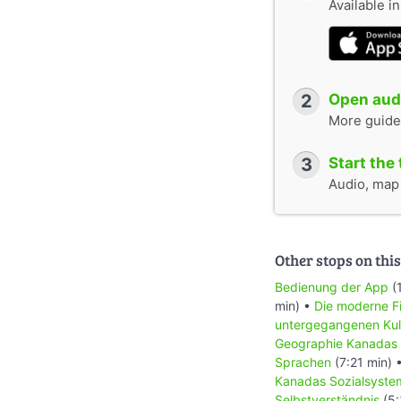
Available i
2
Open audi
More guide
3
Start the 
Audio, map &
Other stops on this
Bedienung der App
(
min) •
Die moderne Fi
untergegangenen Kul
Geographie Kanadas
Sprachen
(7:21 min) 
Kanadas Sozialsyste
Selbstverständnis
(5: