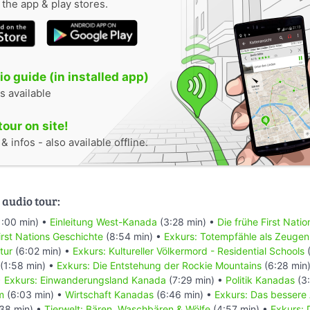
n the app & play stores.
o guide (in installed app)
s available
tour on site!
 infos - also available offline.
 audio tour:
1:00 min) •
Einleitung West-Kanada
(3:28 min) •
Die frühe First Nati
rst Nations Geschichte
(8:54 min) •
Exkurs: Totempfähle als Zeugen
tur
(6:02 min) •
Exkurs: Kultureller Völkermord - Residential Schools
(
(1:58 min) •
Exkurs: Die Entstehung der Rockie Mountains
(6:28 min
•
Exkurs: Einwanderungsland Kanada
(7:29 min) •
Politik Kanadas
(3:
m
(6:03 min) •
Wirtschaft Kanadas
(6:46 min) •
Exkurs: Das bessere
38 min) •
Tierwelt: Bären, Waschbären & Wölfe
(4:57 min) •
Exkurs: 