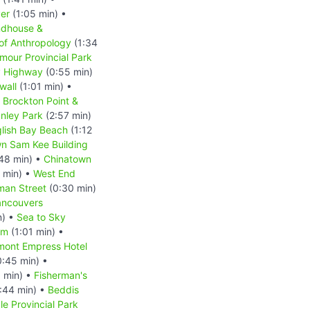
er
(1:05 min) •
ndhouse &
f Anthropology
(1:34
our Provincial Park
y Highway
(0:55 min)
wall
(1:01 min) •
•
Brockton Point &
nley Park
(2:57 min)
lish Bay Beach
(1:12
n Sam Kee Building
48 min) •
Chinatown
 min) •
West End
man Street
(0:30 min)
ancouvers
n) •
Sea to Sky
um
(1:01 min) •
mont Empress Hotel
:45 min) •
 min) •
Fisherman's
:44 min) •
Beddis
le Provincial Park