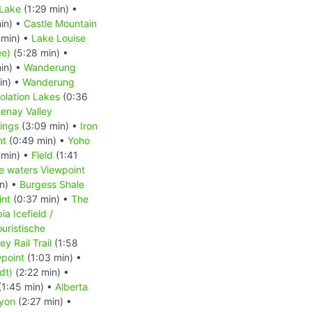
 Lake
(1:29 min) •
in) •
Castle Mountain
 min) •
Lake Louise
ee)
(5:28 min) •
in) •
Wanderung
in) •
Wanderung
lation Lakes
(0:36
enay Valley
ings
(3:09 min) •
Iron
nt
(0:49 min) •
Yoho
 min) •
Field
(1:41
e waters Viewpoint
n) •
Burgess Shale
int
(0:37 min) •
The
a Icefield /
ouristische
ey Rail Trail
(1:58
point
(1:03 min) •
dt)
(2:22 min) •
(1:45 min) •
Alberta
yon
(2:27 min) •