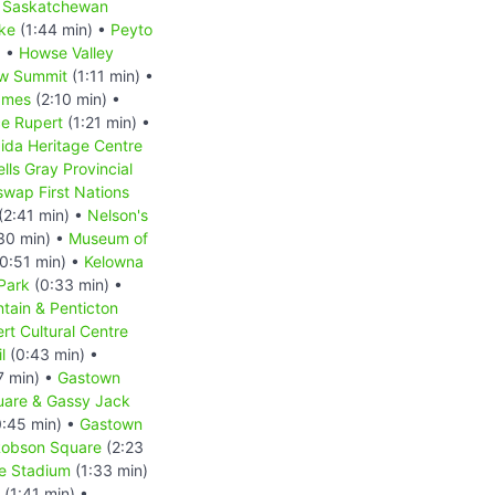
 Saskatchewan
ke
(1:44 min) •
Peyto
) •
Howse Valley
w Summit
(1:11 min) •
James
(2:10 min) •
ce Rupert
(1:21 min) •
ida Heritage Centre
lls Gray Provincial
swap First Nations
(2:41 min) •
Nelson's
30 min) •
Museum of
0:51 min) •
Kelowna
Park
(0:33 min) •
ain & Penticton
rt Cultural Centre
l
(0:43 min) •
7 min) •
Gastown
uare & Gassy Jack
:45 min) •
Gastown
Robson Square
(2:23
e Stadium
(1:33 min)
(1:41 min) •