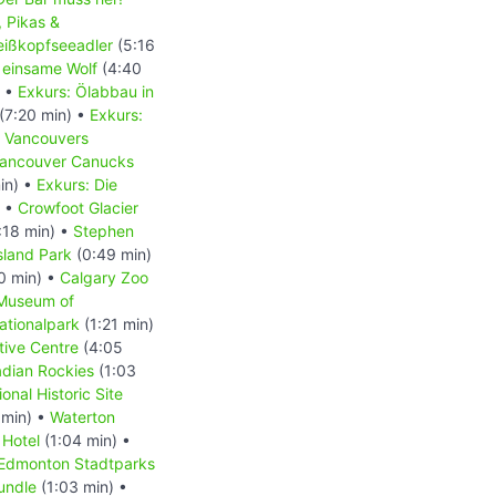
, Pikas &
Weißkopfseeadler
(5:16
 einsame Wolf
(4:40
) •
Exkurs: Ölabbau in
(7:20 min) •
Exkurs:
- Vancouvers
 Vancouver Canucks
in) •
Exkurs: Die
) •
Crowfoot Glacier
:18 min) •
Stephen
Island Park
(0:49 min)
0 min) •
Calgary Zoo
 Museum of
ationalpark
(1:21 min)
tive Centre
(4:05
dian Rockies
(1:03
onal Historic Site
 min) •
Waterton
 Hotel
(1:04 min) •
Edmonton Stadtparks
undle
(1:03 min) •