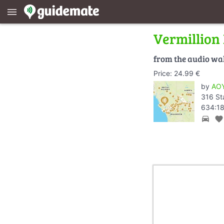
menu
Vermillion
from the audio wa
Price: 24.99 €
by
AOY
316 St
634:18
directions_car
favorite