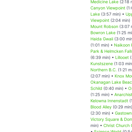
Medicine Lake
(2:18 
Canyon Viewpoint
(1:
Lake
(3:57 min) •
Upp
Viewpoint
(2:04 min)
Mount Robson
(3:07 
Bowron Lake
(1:25 m
Haida Gwaii
(3:00 mi
(1:01 min) •
Naikoon P
Park & Helmcken Fall
(6:39 min) •
Lillooet
(
Kunstszene
(1:03 min
Northern B.C.
(1:21 m
(2:07 min) •
Knox Mou
Okanagan Lake Bea
Schild
(0:40 min) •
O
(1:25 min) •
Anarchis
Kelowna Innenstadt
(
Blood Alley
(0:29 min
(2:30 min) •
Gastown 
Victory Square & Dom
min) •
Christ Church 
•
Science World
(0:5