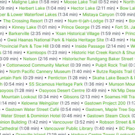
min) •
Maligne Lake
(1:58 min) •
Moose Lake Trail
(0:52 min) •
North
09 min) •
Herbert Lake
(1:04 min) •
Hector Lake
(2:11 min) •
Bow La
er & Lower Waterfowl Lakes
(1:34 min) •
Mistaya Canyon
(1:09 min
 •
The Crossing Resort
(1:21 min) •
Num-ti-jah-Lodge
(1:37 min) •
Bo
min) •
Kinney Lake
(1:01 min) •
Prince George
(1:25 min) •
Fort St. 
in) •
Barkerville
(2:35 min) •
'Ksan Historical Village
(1:59 min) •
Prin
n) •
Gwai Haanas National Park & Haida Heritage Site
(1:43 min) •
Ha
rovincial Park & Tow Hill
(3:08 min) •
Inside Passage
(2:14 min) •
We
s
(2:16 min) •
Kamloops
(1:23 min) •
Historic Hat Creek Ranch & Shu
3:09 min) •
Nelson
(2:16 min) •
Historischer Rundgang Baker Street
) •
Cottonwood Community Market
(0:39 min) •
Pulpit Rock Trail
(0:
in) •
North Pacific Cannery Museum
(1:40 min) •
Butze Rapids Trail
(
ntain Park
(0:29 min) •
Penticton
(1:28 min) •
Skaha Lake Beach & 
ch
(0:54 min) •
SS Sicamous Heritage Park
(1:36 min) •
Munson Mount
soyoos
(1:28 min) •
Osoyoos Desert Centre
(0:49 min) •
Nk'Mip Dese
t Mountain Lookout
(0:34 min) •
Gibsons
(2:13 min) •
Soames Hill Trai
1:14 min) •
Kelowna Weingüter
(1:25 min) •
Gastown Project 200
(1:1
) •
Gastown Water Street Café
(0:54 min) •
Gastown, Maple Tree Sq
Water Street & Dominion Hotel
(0:46 min) •
Gastown Steam Clock
(0
inion Building
(1:42 min) •
Vancouver
(3:52 min) •
Robson Street & 
Cathedral
(1:08 min) •
Vancouver Public Library
(1:40 min) •
BC Plac
4 min) •
Granville Island
(2:19 min) •
Harbour Centre Tower (Lookout)