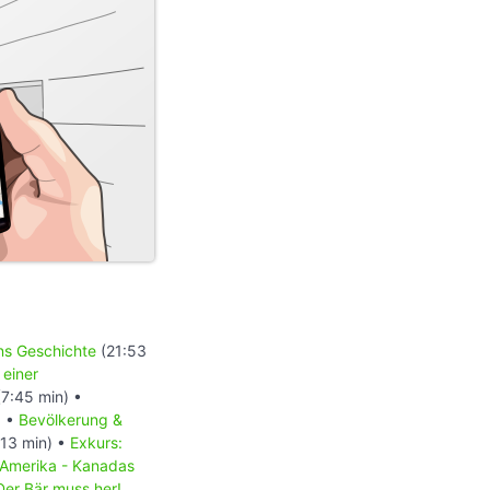
ons Geschichte
(21:53
 einer
7:45 min) •
) •
Bevölkerung &
13 min) •
Exkurs:
 Amerika - Kanadas
Der Bär muss her!