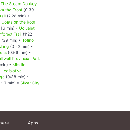
The Steam Donkey
m the Front
(0:39
ail
(2:28 min) •
•
Goats on the Roof
:16 min) •
Ucluelet
forest Trail
(1:22
1:39 min) •
Tofino
ching
(0:42 min) •
dens
(0:59 min) •
lliwell Provincial Park
min) •
Middle
•
Legislative
dge
(0:38 min) •
1:17 min) •
Silver City
here
Apps