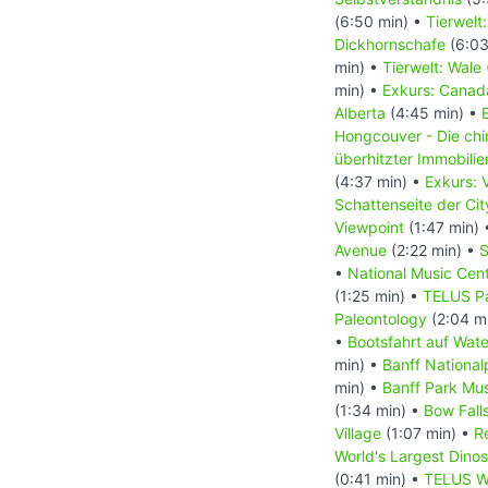
(6:50 min) •
Tierwelt
Dickhornschafe
(6:03
min) •
Tierwelt: Wale
min) •
Exkurs: Canada
Alberta
(4:45 min) •
Hongcouver - Die ch
überhitzter Immobili
(4:37 min) •
Exkurs: 
Schattenseite der Ci
Viewpoint
(1:47 min)
Avenue
(2:22 min) •
S
•
National Music Cen
(1:25 min) •
TELUS Pa
Paleontology
(2:04 m
•
Bootsfahrt auf Wat
min) •
Banff National
min) •
Banff Park M
(1:34 min) •
Bow Fall
Village
(1:07 min) •
R
World's Largest Dino
(0:41 min) •
TELUS Wo