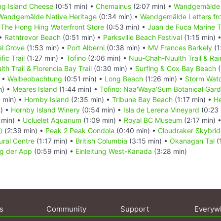
ing Island Cheese
(0:51 min) •
Chemainus
(2:07 min) •
Wandgemälde 
Wandgemälde Native Heritage
(0:34 min) •
Wandgemälde Letters fro
he Hong Hing Waterfront Store
(0:53 min) •
Juan de Fuca Marine Tr
 •
Rathtrevor Beach
(0:51 min) •
Parksville Beach Festival
(1:15 min) 
al Grove
(1:53 min) •
Port Alberni
(0:38 min) •
MV Frances Barkely
(1
fic Trail
(1:27 min) •
Tofino
(2:06 min) •
Nuu-Chah-Nuulth Trail & Rain
h Trail & Florencia Bay Trail
(0:30 min) •
Surfing & Cox Bay Beach
(
) •
Walbeobachtung
(0:51 min) •
Long Beach
(1:26 min) •
Storm Wat
n) •
Meares Island
(1:44 min) •
Tofino: Naa'Waya'Sum Botanical Gar
 min) •
Hornby Island
(2:35 min) •
Tribune Bay Beach
(1:17 min) •
He
) •
Hornby Island Winery
(0:54 min) •
Isla de Lerena Vineyard
(0:23 
 min) •
Ucluelet Aquarium
(1:09 min) •
Royal BC Museum
(2:17 min) 
)
(2:39 min) •
Peak 2 Peak Gondola
(0:40 min) •
Cloudraker Skybri
ural Centre
(1:17 min) •
British Columbia
(3:15 min) •
Okanagan Tal
(
g der App
(0:59 min) •
Einleitung West-Kanada
(3:28 min)
s
Community
Support
Everyw