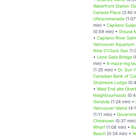
Waterfront Station (
Canada Place
(2:40 
Uferpromenade
(1:07
min) •
Capilano Susp
(0:59 min) •
Grouse 
•
Capilano River Sal
Vancouver Aquarium
Nine O'Clock Gun
(1:
•
Lions Gate Bridge
(
min) •
A-maze-ing la
(1:25 min) •
Dr. Sun 
Canadian Bank of C
Stratmore Lodge
(0:4
•
West End alte Überb
Neighbourhoods
(0:4
Gondola
(1:24 min) •
Vancouver Island
(4:1
(1:11 min) •
Governme
Chinatown
(0:37 min
Wharf
(1:08 min) •
Bu
Beach
(0:34 min) •
V