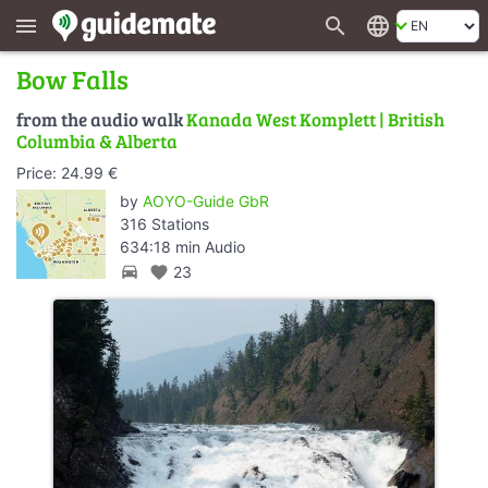
search
language
menu
Bow Falls
from the audio walk
Kanada West Komplett | British
Columbia & Alberta
Price: 24.99 €
by
AOYO-Guide GbR
316 Stations
634:18 min Audio
directions_car
favorite
23