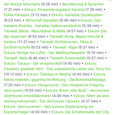
der Rockie Mountains
(6:28 min) •
Bevölkerung & Sprachen
(7:21 min) •
Exkurs: Einwanderungsland Kanada
(7:29 min) •
Politik Kanadas
(3:13 min) •
Exkurs: Kanadas Sozialsystem
(6:03 min) •
Wirtschaft Kanadas
(6:46 min) •
Exkurs: Das
bessere Amerika - Kanadas Selbstverständnis
(5:38 min) •
Tierwelt: Bären, Waschbären & Wölfe
(4:57 min) •
Exkurs: Der
Bär muss her!
(6:50 min) •
Tierwelt: Elche, Wapiti-Hirsche &
Karibus
(11:27 min) •
Tierwelt: Eichhörnchen, Pikas &
Dickhornschafe
(6:03 min) •
Tierwelt: Vögel
(6:31 min) •
Exkurs: Könige der Lüfte - Der Weißkopfseeadler
(5:16 min) •
Tierwelt: Wale
(8:46 min) •
Tierwelt: Küstenwölfe
(0:57 min) •
Exkurs: Takaya - Der einsame Wolf
(4:40 min) •
Exkurs:
Canada's greatest hero - Das unglaubliche Leben des Terry Fox
(10:12 min) •
Exkurs: Ölabbau in Alberta
(4:45 min) •
Exkurs:
Kleine Insekten, gigantische Wirkung - Die Borkenkäferplage
(7:20 min) •
Exkurs: Hongcouver - Die chinesische Prägung
Vancouvers
(4:56 min) •
Exkurs: Boom oder Bust - Vancouvers
überhitzter Immobilienmarkt
(4:49 min) •
Exkurs: Mehr als eine
Hockeymannschaft - Die Vancouver Canucks
(4:37 min) •
Exkurs: Vancouverism - Vancouvers Stadtplanung als
Exportschlager
(4:59 min) •
Exkurs: Die Schattenseite der City