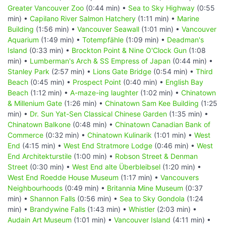
Greater Vancouver Zoo
(0:44 min) •
Sea to Sky Highway
(0:55
min) •
Capilano River Salmon Hatchery
(1:11 min) •
Marine
Building
(1:56 min) •
Vancouver Seawall
(1:01 min) •
Vancouver
Aquarium
(1:49 min) •
Totempfähle
(1:09 min) •
Deadman's
Island
(0:33 min) •
Brockton Point & Nine O'Clock Gun
(1:08
min) •
Lumberman's Arch & SS Empress of Japan
(0:44 min) •
Stanley Park
(2:57 min) •
Lions Gate Bridge
(0:54 min) •
Third
Beach
(0:45 min) •
Prospect Point
(0:40 min) •
English Bay
Beach
(1:12 min) •
A-maze-ing laughter
(1:02 min) •
Chinatown
& Millenium Gate
(1:26 min) •
Chinatown Sam Kee Building
(1:25
min) •
Dr. Sun Yat-Sen Classical Chinese Garden
(1:35 min) •
Chinatown Balkone
(0:48 min) •
Chinatown Canadian Bank of
Commerce
(0:32 min) •
Chinatown Kulinarik
(1:01 min) •
West
End
(4:15 min) •
West End Stratmore Lodge
(0:46 min) •
West
End Architekturstile
(1:00 min) •
Robson Street & Denman
Street
(0:30 min) •
West End alte Überbleibsel
(1:20 min) •
West End Roedde House Museum
(1:17 min) •
Vancouvers
Neighbourhoods
(0:49 min) •
Britannia Mine Museum
(0:37
min) •
Shannon Falls
(0:56 min) •
Sea to Sky Gondola
(1:24
min) •
Brandywine Falls
(1:43 min) •
Whistler
(2:03 min) •
Audain Art Museum
(1:01 min) •
Vancouver Island
(4:11 min) •