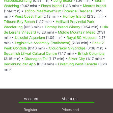
Walbeobachtung
(0:51 min) •
Long Beach
(1:26 min) •
Storm
Watching
(0:42 min) •
Flores Island
(1:13 min) •
Meares Island
(1:44 min) •
Tofino: Naa'Waya'Sum Botanical Gardens
(0:59
min) •
West Coast Trail
(2:18 min) •
Hornby Island
(2:35 min) •
Tribune Bay Beach
(1:17 min) •
Helliwell Provincial Park
Wanderung
(0:58 min) •
Hornby Island Winery
(0:54 min) •
Isla
de Lerena Vineyard
(0:23 min) •
Middle Mountain Mead
(0:31
min) •
Ucluelet Aquarium
(1:09 min) •
Royal BC Museum
(2:17
min) •
Legislative Assembly (Parliament)
(2:39 min) •
Peak 2
Peak Gondola
(0:40 min) •
Cloudraker Skybridge
(0:38 min) •
Squamish Lil'wat Cultural Centre
(1:17 min) •
British Columbia
(3:15 min) •
Okanagan Tal
(1:17 min) •
Silver City
(1:17 min) •
Bedienung der App
(0:59 min) •
Einleitung West-Kanada
(3:28
min)
Account
About us
Register
Prices and