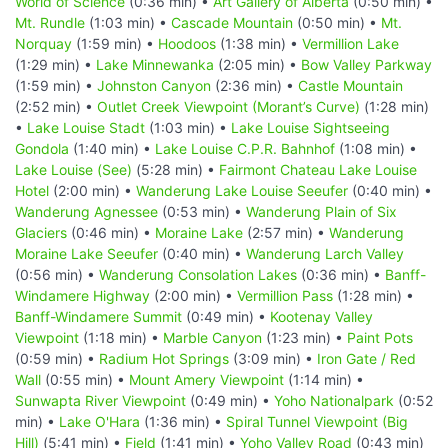
World of Science
(0:36 min) •
Art Gallery of Alberta
(0:50 min) •
Mt. Rundle
(1:03 min) •
Cascade Mountain
(0:50 min) •
Mt.
Norquay
(1:59 min) •
Hoodoos
(1:38 min) •
Vermillion Lake
(1:29 min) •
Lake Minnewanka
(2:05 min) •
Bow Valley Parkway
(1:59 min) •
Johnston Canyon
(2:36 min) •
Castle Mountain
(2:52 min) •
Outlet Creek Viewpoint (Morant’s Curve)
(1:28 min)
•
Lake Louise Stadt
(1:03 min) •
Lake Louise Sightseeing
Gondola
(1:40 min) •
Lake Louise C.P.R. Bahnhof
(1:08 min) •
Lake Louise (See)
(5:28 min) •
Fairmont Chateau Lake Louise
Hotel
(2:00 min) •
Wanderung Lake Louise Seeufer
(0:40 min) •
Wanderung Agnessee
(0:53 min) •
Wanderung Plain of Six
Glaciers
(0:46 min) •
Moraine Lake
(2:57 min) •
Wanderung
Moraine Lake Seeufer
(0:40 min) •
Wanderung Larch Valley
(0:56 min) •
Wanderung Consolation Lakes
(0:36 min) •
Banff-
Windamere Highway
(2:00 min) •
Vermillion Pass
(1:28 min) •
Banff-Windamere Summit
(0:49 min) •
Kootenay Valley
Viewpoint
(1:18 min) •
Marble Canyon
(1:23 min) •
Paint Pots
(0:59 min) •
Radium Hot Springs
(3:09 min) •
Iron Gate / Red
Wall
(0:55 min) •
Mount Amery Viewpoint
(1:14 min) •
Sunwapta River Viewpoint
(0:49 min) •
Yoho Nationalpark
(0:52
min) •
Lake O'Hara
(1:36 min) •
Spiral Tunnel Viewpoint (Big
Hill)
(5:41 min) •
Field
(1:41 min) •
Yoho Valley Road
(0:43 min)