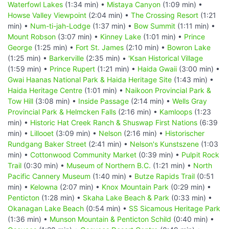
Waterfowl Lakes
(1:34 min) •
Mistaya Canyon
(1:09 min) •
Howse Valley Viewpoint
(2:04 min) •
The Crossing Resort
(1:21
min) •
Num-ti-jah-Lodge
(1:37 min) •
Bow Summit
(1:11 min) •
Mount Robson
(3:07 min) •
Kinney Lake
(1:01 min) •
Prince
George
(1:25 min) •
Fort St. James
(2:10 min) •
Bowron Lake
(1:25 min) •
Barkerville
(2:35 min) •
'Ksan Historical Village
(1:59 min) •
Prince Rupert
(1:21 min) •
Haida Gwaii
(3:00 min) •
Gwai Haanas National Park & Haida Heritage Site
(1:43 min) •
Haida Heritage Centre
(1:01 min) •
Naikoon Provincial Park &
Tow Hill
(3:08 min) •
Inside Passage
(2:14 min) •
Wells Gray
Provincial Park & Helmcken Falls
(2:16 min) •
Kamloops
(1:23
min) •
Historic Hat Creek Ranch & Shuswap First Nations
(6:39
min) •
Lillooet
(3:09 min) •
Nelson
(2:16 min) •
Historischer
Rundgang Baker Street
(2:41 min) •
Nelson's Kunstszene
(1:03
min) •
Cottonwood Community Market
(0:39 min) •
Pulpit Rock
Trail
(0:30 min) •
Museum of Northern B.C.
(1:21 min) •
North
Pacific Cannery Museum
(1:40 min) •
Butze Rapids Trail
(0:51
min) •
Kelowna
(2:07 min) •
Knox Mountain Park
(0:29 min) •
Penticton
(1:28 min) •
Skaha Lake Beach & Park
(0:33 min) •
Okanagan Lake Beach
(0:54 min) •
SS Sicamous Heritage Park
(1:36 min) •
Munson Mountain & Penticton Schild
(0:40 min) •