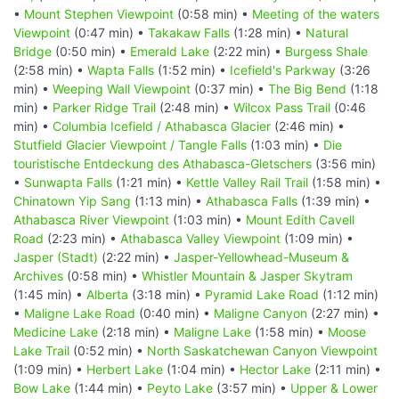
•
Mount Stephen Viewpoint
(0:58 min) •
Meeting of the waters
Viewpoint
(0:47 min) •
Takakaw Falls
(1:28 min) •
Natural
Bridge
(0:50 min) •
Emerald Lake
(2:22 min) •
Burgess Shale
(2:58 min) •
Wapta Falls
(1:52 min) •
Icefield's Parkway
(3:26
min) •
Weeping Wall Viewpoint
(0:37 min) •
The Big Bend
(1:18
min) •
Parker Ridge Trail
(2:48 min) •
Wilcox Pass Trail
(0:46
min) •
Columbia Icefield / Athabasca Glacier
(2:46 min) •
Stutfield Glacier Viewpoint / Tangle Falls
(1:03 min) •
Die
touristische Entdeckung des Athabasca-Gletschers
(3:56 min)
•
Sunwapta Falls
(1:21 min) •
Kettle Valley Rail Trail
(1:58 min) •
Chinatown Yip Sang
(1:13 min) •
Athabasca Falls
(1:39 min) •
Athabasca River Viewpoint
(1:03 min) •
Mount Edith Cavell
Road
(2:23 min) •
Athabasca Valley Viewpoint
(1:09 min) •
Jasper (Stadt)
(2:22 min) •
Jasper-Yellowhead-Museum &
Archives
(0:58 min) •
Whistler Mountain & Jasper Skytram
(1:45 min) •
Alberta
(3:18 min) •
Pyramid Lake Road
(1:12 min)
•
Maligne Lake Road
(0:40 min) •
Maligne Canyon
(2:27 min) •
Medicine Lake
(2:18 min) •
Maligne Lake
(1:58 min) •
Moose
Lake Trail
(0:52 min) •
North Saskatchewan Canyon Viewpoint
(1:09 min) •
Herbert Lake
(1:04 min) •
Hector Lake
(2:11 min) •
Bow Lake
(1:44 min) •
Peyto Lake
(3:57 min) •
Upper & Lower