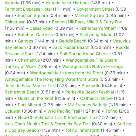
Victoria
(1:36 min) •
Victoria Inner Harbour
(1:36 min) •
Fairmont Empress Hotel
(1:11 min) •
Government Street
(0:39
min) •
Bastion Square
(0:45 min) •
Market Square
(0:45 min) •
Chinatown
(0:37 min) •
Beacon Hill Park, Mile 0 & Terry Fox
(1:55 min) •
Dallas Road
(0:39 min) •
Fisherman's Wharf
(1:08
min) •
Butchart Gardens
(0:50 min) •
Saltspring Island
(1:02
min) •
Ganges
(1:44 min) •
Beddis Beach
(0:34 min) •
Vesuvius
Bay Beach
(0:30 min) •
Jack Foster Beach
(0:35 min) •
Ruckle
Provincial Park
(1:24 min) •
Salt Spring Island Cheese
(0:51
min) •
Chemainus
(2:07 min) •
Wandgemälde The Steam
Donkey at Work
(1:09 min) •
Wandgemälde Native Heritage
(0:34 min) •
Wandgemälde Letters from the Front
(0:39 min) •
Wandgemälde The Hong Hing Waterfront Store
(0:53 min) •
Juan de Fuca Marine Trail
(2:28 min) •
Parksville
(0:46 min) •
Rathtrevor Beach
(0:51 min) •
Parksville Beach Festival
(1:15
min) •
Goats on the Roof
(0:59 min) •
Cathedral Grove
(1:53
min) •
Port Alberni
(0:38 min) •
MV Frances Barkely
(1:16 min) •
Ucluelet
(0:36 min) •
Wild Pacific Trail
(1:27 min) •
Tofino
(2:06
min) •
Nuu-Chah-Nuulth Trail & Rainforest Trail
(1:22 min) •
Nuu-Chah-Nuulth Trail & Florencia Bay Trail
(0:30 min) •
Surfing
& Cox Bay Beach
(1:39 min) •
Tofino Innenstadt
(1:45 min) •