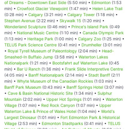
of Dreams - Downtown East Side
(5:50 min) •
Edmonton
(1:53
min) •
Crowfoot Glacier Viewpoint
(1:47 min) •
Helen Lake Trail
(0:28 min) •
Calgary
(3:21 min) •
Calgary Tower
(1:18 min) •
Stephen Avenue
(2:22 min) •
Skywalk 15
(1:20 min) •
Wonderland Sculpture
(0:46 min) •
Prince's Island Park
(0:49
min) •
National Music Centre
(1:10 min) •
Canada Olympic Park
(1:13 min) •
Heritage Park
(1:00 min) •
Calgary Zoo
(1:25 min) •
TELUS Park Science Centre
(0:41 min) •
Drumheller
(3:01 min)
•
Royal Tyrell Museum of Paleontology
(2:04 min) •
Head-
Smashed-In Buffalo Jump
(3:58 min) •
Waterton Lakes
Nationalpark
(1:21 min) •
Bootsfahrt auf Waterton Lake
(0:45
min) •
Bar U Ranch
(1:36 min) •
Frank Slide Interpretive Centre
(4:05 min) •
Banff Nationalpark
(2:14 min) •
Stadt Banff
(2:11
min) •
Whyte Museum of the Canadian Rockies
(1:03 min) •
Banff Park Museum
(0:43 min) •
Banff Springs Hotel
(3:07 min)
•
Cave & Basin National Historic Site
(1:34 min) •
Sulphur
Mountain
(2:02 min) •
Upper Hot Springs
(1:01 min) •
Waterton
Village
(1:07 min) •
Red Rock Canyon
(1:07 min) •
Upper
Waterton Lake & Prince of Wales Hotel
(1:04 min) •
World's
Largest Dinosaur
(1:01 min) •
Fort Edmonton Park & Historical
Village
(2:53 min) •
Edmonton Stadtparks
(0:41 min) •
TELUS