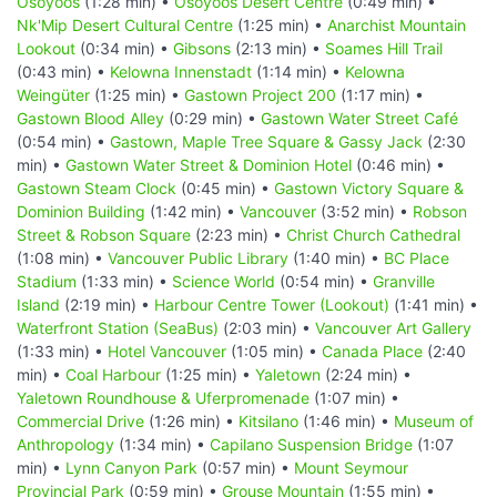
Osoyoos
(1:28 min) •
Osoyoos Desert Centre
(0:49 min) •
Nk'Mip Desert Cultural Centre
(1:25 min) •
Anarchist Mountain
Lookout
(0:34 min) •
Gibsons
(2:13 min) •
Soames Hill Trail
(0:43 min) •
Kelowna Innenstadt
(1:14 min) •
Kelowna
Weingüter
(1:25 min) •
Gastown Project 200
(1:17 min) •
Gastown Blood Alley
(0:29 min) •
Gastown Water Street Café
(0:54 min) •
Gastown, Maple Tree Square & Gassy Jack
(2:30
min) •
Gastown Water Street & Dominion Hotel
(0:46 min) •
Gastown Steam Clock
(0:45 min) •
Gastown Victory Square &
Dominion Building
(1:42 min) •
Vancouver
(3:52 min) •
Robson
Street & Robson Square
(2:23 min) •
Christ Church Cathedral
(1:08 min) •
Vancouver Public Library
(1:40 min) •
BC Place
Stadium
(1:33 min) •
Science World
(0:54 min) •
Granville
Island
(2:19 min) •
Harbour Centre Tower (Lookout)
(1:41 min) •
Waterfront Station (SeaBus)
(2:03 min) •
Vancouver Art Gallery
(1:33 min) •
Hotel Vancouver
(1:05 min) •
Canada Place
(2:40
min) •
Coal Harbour
(1:25 min) •
Yaletown
(2:24 min) •
Yaletown Roundhouse & Uferpromenade
(1:07 min) •
Commercial Drive
(1:26 min) •
Kitsilano
(1:46 min) •
Museum of
Anthropology
(1:34 min) •
Capilano Suspension Bridge
(1:07
min) •
Lynn Canyon Park
(0:57 min) •
Mount Seymour
Provincial Park
(0:59 min) •
Grouse Mountain
(1:55 min) •