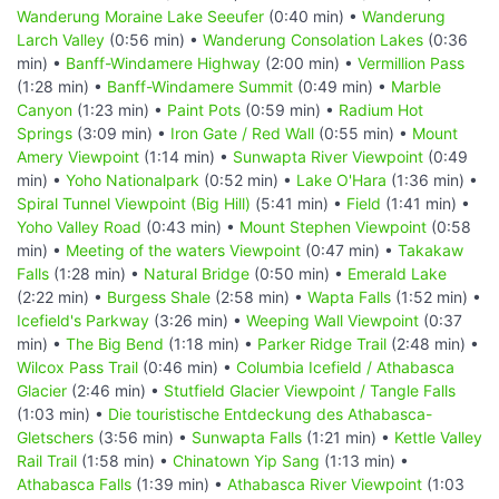
Wanderung Moraine Lake Seeufer
(0:40 min) •
Wanderung
Larch Valley
(0:56 min) •
Wanderung Consolation Lakes
(0:36
min) •
Banff-Windamere Highway
(2:00 min) •
Vermillion Pass
(1:28 min) •
Banff-Windamere Summit
(0:49 min) •
Marble
Canyon
(1:23 min) •
Paint Pots
(0:59 min) •
Radium Hot
Springs
(3:09 min) •
Iron Gate / Red Wall
(0:55 min) •
Mount
Amery Viewpoint
(1:14 min) •
Sunwapta River Viewpoint
(0:49
min) •
Yoho Nationalpark
(0:52 min) •
Lake O'Hara
(1:36 min) •
Spiral Tunnel Viewpoint (Big Hill)
(5:41 min) •
Field
(1:41 min) •
Yoho Valley Road
(0:43 min) •
Mount Stephen Viewpoint
(0:58
min) •
Meeting of the waters Viewpoint
(0:47 min) •
Takakaw
Falls
(1:28 min) •
Natural Bridge
(0:50 min) •
Emerald Lake
(2:22 min) •
Burgess Shale
(2:58 min) •
Wapta Falls
(1:52 min) •
Icefield's Parkway
(3:26 min) •
Weeping Wall Viewpoint
(0:37
min) •
The Big Bend
(1:18 min) •
Parker Ridge Trail
(2:48 min) •
Wilcox Pass Trail
(0:46 min) •
Columbia Icefield / Athabasca
Glacier
(2:46 min) •
Stutfield Glacier Viewpoint / Tangle Falls
(1:03 min) •
Die touristische Entdeckung des Athabasca-
Gletschers
(3:56 min) •
Sunwapta Falls
(1:21 min) •
Kettle Valley
Rail Trail
(1:58 min) •
Chinatown Yip Sang
(1:13 min) •
Athabasca Falls
(1:39 min) •
Athabasca River Viewpoint
(1:03