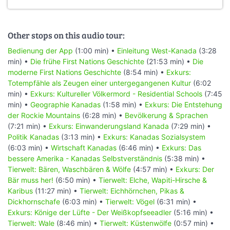
Other stops on this audio tour:
Bedienung der App
(1:00 min) •
Einleitung West-Kanada
(3:28
min) •
Die frühe First Nations Geschichte
(21:53 min) •
Die
moderne First Nations Geschichte
(8:54 min) •
Exkurs:
Totempfähle als Zeugen einer untergegangenen Kultur
(6:02
min) •
Exkurs: Kultureller Völkermord - Residential Schools
(7:45
min) •
Geographie Kanadas
(1:58 min) •
Exkurs: Die Entstehung
der Rockie Mountains
(6:28 min) •
Bevölkerung & Sprachen
(7:21 min) •
Exkurs: Einwanderungsland Kanada
(7:29 min) •
Politik Kanadas
(3:13 min) •
Exkurs: Kanadas Sozialsystem
(6:03 min) •
Wirtschaft Kanadas
(6:46 min) •
Exkurs: Das
bessere Amerika - Kanadas Selbstverständnis
(5:38 min) •
Tierwelt: Bären, Waschbären & Wölfe
(4:57 min) •
Exkurs: Der
Bär muss her!
(6:50 min) •
Tierwelt: Elche, Wapiti-Hirsche &
Karibus
(11:27 min) •
Tierwelt: Eichhörnchen, Pikas &
Dickhornschafe
(6:03 min) •
Tierwelt: Vögel
(6:31 min) •
Exkurs: Könige der Lüfte - Der Weißkopfseeadler
(5:16 min) •
Tierwelt: Wale
(8:46 min) •
Tierwelt: Küstenwölfe
(0:57 min) •