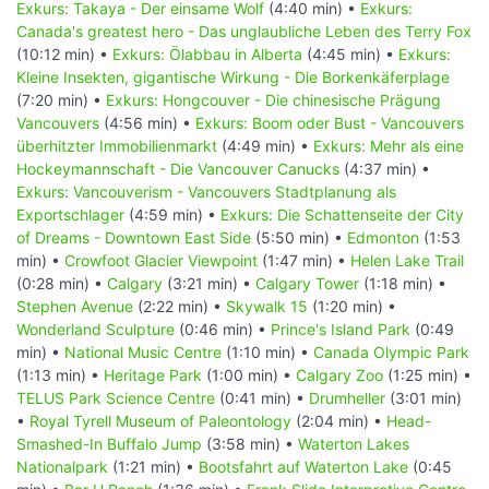
Exkurs: Takaya - Der einsame Wolf
(4:40 min) •
Exkurs:
Canada's greatest hero - Das unglaubliche Leben des Terry Fox
(10:12 min) •
Exkurs: Ölabbau in Alberta
(4:45 min) •
Exkurs:
Kleine Insekten, gigantische Wirkung - Die Borkenkäferplage
(7:20 min) •
Exkurs: Hongcouver - Die chinesische Prägung
Vancouvers
(4:56 min) •
Exkurs: Boom oder Bust - Vancouvers
überhitzter Immobilienmarkt
(4:49 min) •
Exkurs: Mehr als eine
Hockeymannschaft - Die Vancouver Canucks
(4:37 min) •
Exkurs: Vancouverism - Vancouvers Stadtplanung als
Exportschlager
(4:59 min) •
Exkurs: Die Schattenseite der City
of Dreams - Downtown East Side
(5:50 min) •
Edmonton
(1:53
min) •
Crowfoot Glacier Viewpoint
(1:47 min) •
Helen Lake Trail
(0:28 min) •
Calgary
(3:21 min) •
Calgary Tower
(1:18 min) •
Stephen Avenue
(2:22 min) •
Skywalk 15
(1:20 min) •
Wonderland Sculpture
(0:46 min) •
Prince's Island Park
(0:49
min) •
National Music Centre
(1:10 min) •
Canada Olympic Park
(1:13 min) •
Heritage Park
(1:00 min) •
Calgary Zoo
(1:25 min) •
TELUS Park Science Centre
(0:41 min) •
Drumheller
(3:01 min)
•
Royal Tyrell Museum of Paleontology
(2:04 min) •
Head-
Smashed-In Buffalo Jump
(3:58 min) •
Waterton Lakes
Nationalpark
(1:21 min) •
Bootsfahrt auf Waterton Lake
(0:45