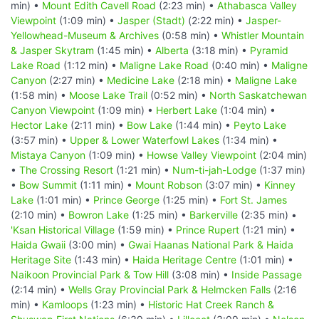
min) •
Mount Edith Cavell Road
(2:23 min) •
Athabasca Valley
Viewpoint
(1:09 min) •
Jasper (Stadt)
(2:22 min) •
Jasper-
Yellowhead-Museum & Archives
(0:58 min) •
Whistler Mountain
& Jasper Skytram
(1:45 min) •
Alberta
(3:18 min) •
Pyramid
Lake Road
(1:12 min) •
Maligne Lake Road
(0:40 min) •
Maligne
Canyon
(2:27 min) •
Medicine Lake
(2:18 min) •
Maligne Lake
(1:58 min) •
Moose Lake Trail
(0:52 min) •
North Saskatchewan
Canyon Viewpoint
(1:09 min) •
Herbert Lake
(1:04 min) •
Hector Lake
(2:11 min) •
Bow Lake
(1:44 min) •
Peyto Lake
(3:57 min) •
Upper & Lower Waterfowl Lakes
(1:34 min) •
Mistaya Canyon
(1:09 min) •
Howse Valley Viewpoint
(2:04 min)
•
The Crossing Resort
(1:21 min) •
Num-ti-jah-Lodge
(1:37 min)
•
Bow Summit
(1:11 min) •
Mount Robson
(3:07 min) •
Kinney
Lake
(1:01 min) •
Prince George
(1:25 min) •
Fort St. James
(2:10 min) •
Bowron Lake
(1:25 min) •
Barkerville
(2:35 min) •
'Ksan Historical Village
(1:59 min) •
Prince Rupert
(1:21 min) •
Haida Gwaii
(3:00 min) •
Gwai Haanas National Park & Haida
Heritage Site
(1:43 min) •
Haida Heritage Centre
(1:01 min) •
Naikoon Provincial Park & Tow Hill
(3:08 min) •
Inside Passage
(2:14 min) •
Wells Gray Provincial Park & Helmcken Falls
(2:16
min) •
Kamloops
(1:23 min) •
Historic Hat Creek Ranch &