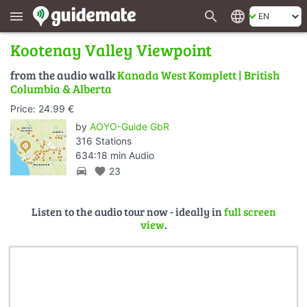
search
language
menu
Kootenay Valley Viewpoint
from the audio walk
Kanada West Komplett | British
Columbia & Alberta
Price: 24.99 €
by
AOYO-Guide GbR
316 Stations
634:18 min Audio
directions_car
favorite
23
Listen to the audio tour now - ideally in
full screen
view
.