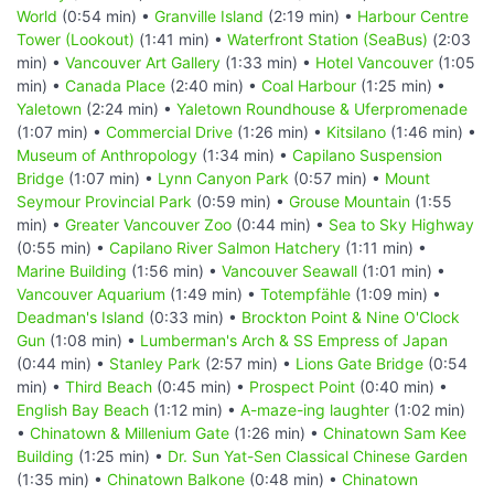
World
(0:54 min) •
Granville Island
(2:19 min) •
Harbour Centre
Tower (Lookout)
(1:41 min) •
Waterfront Station (SeaBus)
(2:03
min) •
Vancouver Art Gallery
(1:33 min) •
Hotel Vancouver
(1:05
min) •
Canada Place
(2:40 min) •
Coal Harbour
(1:25 min) •
Yaletown
(2:24 min) •
Yaletown Roundhouse & Uferpromenade
(1:07 min) •
Commercial Drive
(1:26 min) •
Kitsilano
(1:46 min) •
Museum of Anthropology
(1:34 min) •
Capilano Suspension
Bridge
(1:07 min) •
Lynn Canyon Park
(0:57 min) •
Mount
Seymour Provincial Park
(0:59 min) •
Grouse Mountain
(1:55
min) •
Greater Vancouver Zoo
(0:44 min) •
Sea to Sky Highway
(0:55 min) •
Capilano River Salmon Hatchery
(1:11 min) •
Marine Building
(1:56 min) •
Vancouver Seawall
(1:01 min) •
Vancouver Aquarium
(1:49 min) •
Totempfähle
(1:09 min) •
Deadman's Island
(0:33 min) •
Brockton Point & Nine O'Clock
Gun
(1:08 min) •
Lumberman's Arch & SS Empress of Japan
(0:44 min) •
Stanley Park
(2:57 min) •
Lions Gate Bridge
(0:54
min) •
Third Beach
(0:45 min) •
Prospect Point
(0:40 min) •
English Bay Beach
(1:12 min) •
A-maze-ing laughter
(1:02 min)
•
Chinatown & Millenium Gate
(1:26 min) •
Chinatown Sam Kee
Building
(1:25 min) •
Dr. Sun Yat-Sen Classical Chinese Garden
(1:35 min) •
Chinatown Balkone
(0:48 min) •
Chinatown