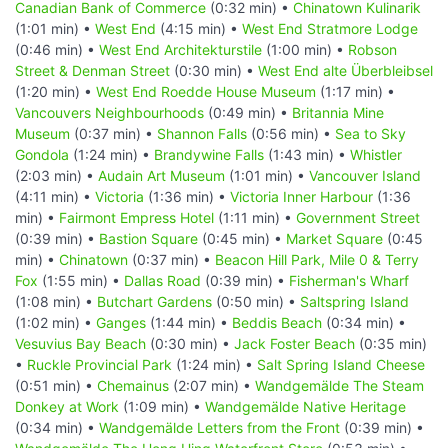
Canadian Bank of Commerce
(0:32 min) •
Chinatown Kulinarik
(1:01 min) •
West End
(4:15 min) •
West End Stratmore Lodge
(0:46 min) •
West End Architekturstile
(1:00 min) •
Robson
Street & Denman Street
(0:30 min) •
West End alte Überbleibsel
(1:20 min) •
West End Roedde House Museum
(1:17 min) •
Vancouvers Neighbourhoods
(0:49 min) •
Britannia Mine
Museum
(0:37 min) •
Shannon Falls
(0:56 min) •
Sea to Sky
Gondola
(1:24 min) •
Brandywine Falls
(1:43 min) •
Whistler
(2:03 min) •
Audain Art Museum
(1:01 min) •
Vancouver Island
(4:11 min) •
Victoria
(1:36 min) •
Victoria Inner Harbour
(1:36
min) •
Fairmont Empress Hotel
(1:11 min) •
Government Street
(0:39 min) •
Bastion Square
(0:45 min) •
Market Square
(0:45
min) •
Chinatown
(0:37 min) •
Beacon Hill Park, Mile 0 & Terry
Fox
(1:55 min) •
Dallas Road
(0:39 min) •
Fisherman's Wharf
(1:08 min) •
Butchart Gardens
(0:50 min) •
Saltspring Island
(1:02 min) •
Ganges
(1:44 min) •
Beddis Beach
(0:34 min) •
Vesuvius Bay Beach
(0:30 min) •
Jack Foster Beach
(0:35 min)
•
Ruckle Provincial Park
(1:24 min) •
Salt Spring Island Cheese
(0:51 min) •
Chemainus
(2:07 min) •
Wandgemälde The Steam
Donkey at Work
(1:09 min) •
Wandgemälde Native Heritage
(0:34 min) •
Wandgemälde Letters from the Front
(0:39 min) •