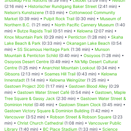
Shuswap First Nations
(6:39 min) •
Lillooet
(3:09 min) •
Nelson
(2:16 min) •
Historischer Rundgang Baker Street
(2:41 min) •
Nelson's Kunstszene
(1:03 min) •
Cottonwood Community
Market
(0:39 min) •
Pulpit Rock Trail
(0:30 min) •
Museum of
Northern B.C.
(1:21 min) •
North Pacific Cannery Museum
(1:40
min) •
Butze Rapids Trail
(0:51 min) •
Kelowna
(2:07 min) •
Knox Mountain Park
(0:29 min) •
Penticton
(1:28 min) •
Skaha
Lake Beach & Park
(0:33 min) •
Okanagan Lake Beach
(0:54
min) •
SS Sicamous Heritage Park
(1:36 min) •
Munson
Mountain & Penticton Schild
(0:40 min) •
Osoyoos
(1:28 min) •
Osoyoos Desert Centre
(0:49 min) •
Nk'Mip Desert Cultural
Centre
(1:25 min) •
Anarchist Mountain Lookout
(0:34 min) •
Gibsons
(2:13 min) •
Soames Hill Trail
(0:43 min) •
Kelowna
Innenstadt
(1:14 min) •
Kelowna Weingüter
(1:25 min) •
Gastown Project 200
(1:17 min) •
Gastown Blood Alley
(0:29
min) •
Gastown Water Street Café
(0:54 min) •
Gastown, Maple
Tree Square & Gassy Jack
(2:30 min) •
Gastown Water Street &
Dominion Hotel
(0:46 min) •
Gastown Steam Clock
(0:45 min) •
Gastown Victory Square & Dominion Building
(1:42 min) •
Vancouver
(3:52 min) •
Robson Street & Robson Square
(2:23
min) •
Christ Church Cathedral
(1:08 min) •
Vancouver Public
Library
(1:40 min) •
BC Place Stadium
(1:33 min) •
Science