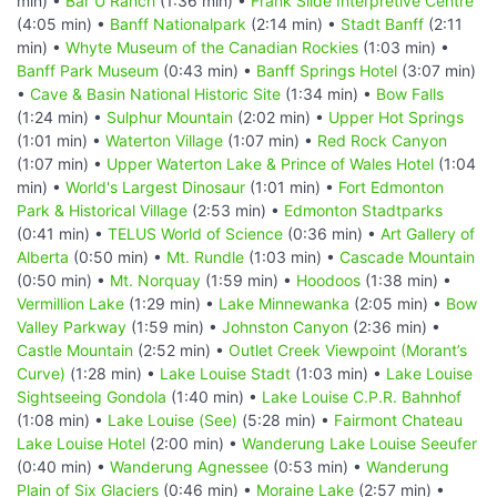
min) •
Bar U Ranch
(1:36 min) •
Frank Slide Interpretive Centre
(4:05 min) •
Banff Nationalpark
(2:14 min) •
Stadt Banff
(2:11
min) •
Whyte Museum of the Canadian Rockies
(1:03 min) •
Banff Park Museum
(0:43 min) •
Banff Springs Hotel
(3:07 min)
•
Cave & Basin National Historic Site
(1:34 min) •
Bow Falls
(1:24 min) •
Sulphur Mountain
(2:02 min) •
Upper Hot Springs
(1:01 min) •
Waterton Village
(1:07 min) •
Red Rock Canyon
(1:07 min) •
Upper Waterton Lake & Prince of Wales Hotel
(1:04
min) •
World's Largest Dinosaur
(1:01 min) •
Fort Edmonton
Park & Historical Village
(2:53 min) •
Edmonton Stadtparks
(0:41 min) •
TELUS World of Science
(0:36 min) •
Art Gallery of
Alberta
(0:50 min) •
Mt. Rundle
(1:03 min) •
Cascade Mountain
(0:50 min) •
Mt. Norquay
(1:59 min) •
Hoodoos
(1:38 min) •
Vermillion Lake
(1:29 min) •
Lake Minnewanka
(2:05 min) •
Bow
Valley Parkway
(1:59 min) •
Johnston Canyon
(2:36 min) •
Castle Mountain
(2:52 min) •
Outlet Creek Viewpoint (Morant’s
Curve)
(1:28 min) •
Lake Louise Stadt
(1:03 min) •
Lake Louise
Sightseeing Gondola
(1:40 min) •
Lake Louise C.P.R. Bahnhof
(1:08 min) •
Lake Louise (See)
(5:28 min) •
Fairmont Chateau
Lake Louise Hotel
(2:00 min) •
Wanderung Lake Louise Seeufer
(0:40 min) •
Wanderung Agnessee
(0:53 min) •
Wanderung
Plain of Six Glaciers
(0:46 min) •
Moraine Lake
(2:57 min) •