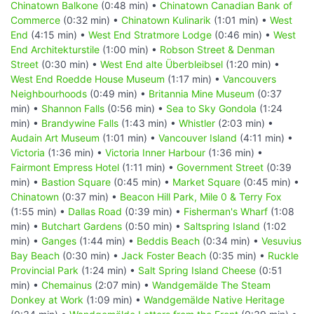
Chinatown Balkone
(0:48 min) •
Chinatown Canadian Bank of
Commerce
(0:32 min) •
Chinatown Kulinarik
(1:01 min) •
West
End
(4:15 min) •
West End Stratmore Lodge
(0:46 min) •
West
End Architekturstile
(1:00 min) •
Robson Street & Denman
Street
(0:30 min) •
West End alte Überbleibsel
(1:20 min) •
West End Roedde House Museum
(1:17 min) •
Vancouvers
Neighbourhoods
(0:49 min) •
Britannia Mine Museum
(0:37
min) •
Shannon Falls
(0:56 min) •
Sea to Sky Gondola
(1:24
min) •
Brandywine Falls
(1:43 min) •
Whistler
(2:03 min) •
Audain Art Museum
(1:01 min) •
Vancouver Island
(4:11 min) •
Victoria
(1:36 min) •
Victoria Inner Harbour
(1:36 min) •
Fairmont Empress Hotel
(1:11 min) •
Government Street
(0:39
min) •
Bastion Square
(0:45 min) •
Market Square
(0:45 min) •
Chinatown
(0:37 min) •
Beacon Hill Park, Mile 0 & Terry Fox
(1:55 min) •
Dallas Road
(0:39 min) •
Fisherman's Wharf
(1:08
min) •
Butchart Gardens
(0:50 min) •
Saltspring Island
(1:02
min) •
Ganges
(1:44 min) •
Beddis Beach
(0:34 min) •
Vesuvius
Bay Beach
(0:30 min) •
Jack Foster Beach
(0:35 min) •
Ruckle
Provincial Park
(1:24 min) •
Salt Spring Island Cheese
(0:51
min) •
Chemainus
(2:07 min) •
Wandgemälde The Steam
Donkey at Work
(1:09 min) •
Wandgemälde Native Heritage