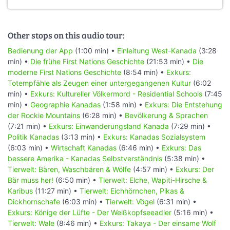
Other stops on this audio tour:
Bedienung der App
(1:00 min) •
Einleitung West-Kanada
(3:28
min) •
Die frühe First Nations Geschichte
(21:53 min) •
Die
moderne First Nations Geschichte
(8:54 min) •
Exkurs:
Totempfähle als Zeugen einer untergegangenen Kultur
(6:02
min) •
Exkurs: Kultureller Völkermord - Residential Schools
(7:45
min) •
Geographie Kanadas
(1:58 min) •
Exkurs: Die Entstehung
der Rockie Mountains
(6:28 min) •
Bevölkerung & Sprachen
(7:21 min) •
Exkurs: Einwanderungsland Kanada
(7:29 min) •
Politik Kanadas
(3:13 min) •
Exkurs: Kanadas Sozialsystem
(6:03 min) •
Wirtschaft Kanadas
(6:46 min) •
Exkurs: Das
bessere Amerika - Kanadas Selbstverständnis
(5:38 min) •
Tierwelt: Bären, Waschbären & Wölfe
(4:57 min) •
Exkurs: Der
Bär muss her!
(6:50 min) •
Tierwelt: Elche, Wapiti-Hirsche &
Karibus
(11:27 min) •
Tierwelt: Eichhörnchen, Pikas &
Dickhornschafe
(6:03 min) •
Tierwelt: Vögel
(6:31 min) •
Exkurs: Könige der Lüfte - Der Weißkopfseeadler
(5:16 min) •
Tierwelt: Wale
(8:46 min) •
Exkurs: Takaya - Der einsame Wolf