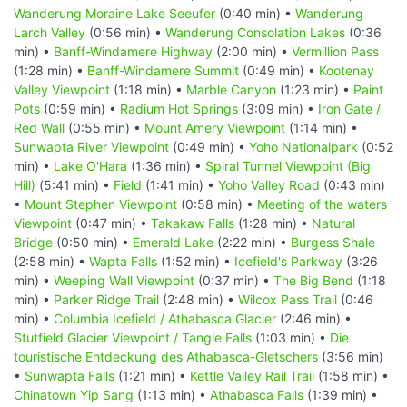
Wanderung Moraine Lake Seeufer
(0:40 min) •
Wanderung
Larch Valley
(0:56 min) •
Wanderung Consolation Lakes
(0:36
min) •
Banff-Windamere Highway
(2:00 min) •
Vermillion Pass
(1:28 min) •
Banff-Windamere Summit
(0:49 min) •
Kootenay
Valley Viewpoint
(1:18 min) •
Marble Canyon
(1:23 min) •
Paint
Pots
(0:59 min) •
Radium Hot Springs
(3:09 min) •
Iron Gate /
Red Wall
(0:55 min) •
Mount Amery Viewpoint
(1:14 min) •
Sunwapta River Viewpoint
(0:49 min) •
Yoho Nationalpark
(0:52
min) •
Lake O'Hara
(1:36 min) •
Spiral Tunnel Viewpoint (Big
Hill)
(5:41 min) •
Field
(1:41 min) •
Yoho Valley Road
(0:43 min)
•
Mount Stephen Viewpoint
(0:58 min) •
Meeting of the waters
Viewpoint
(0:47 min) •
Takakaw Falls
(1:28 min) •
Natural
Bridge
(0:50 min) •
Emerald Lake
(2:22 min) •
Burgess Shale
(2:58 min) •
Wapta Falls
(1:52 min) •
Icefield's Parkway
(3:26
min) •
Weeping Wall Viewpoint
(0:37 min) •
The Big Bend
(1:18
min) •
Parker Ridge Trail
(2:48 min) •
Wilcox Pass Trail
(0:46
min) •
Columbia Icefield / Athabasca Glacier
(2:46 min) •
Stutfield Glacier Viewpoint / Tangle Falls
(1:03 min) •
Die
touristische Entdeckung des Athabasca-Gletschers
(3:56 min)
•
Sunwapta Falls
(1:21 min) •
Kettle Valley Rail Trail
(1:58 min) •
Chinatown Yip Sang
(1:13 min) •
Athabasca Falls
(1:39 min) •