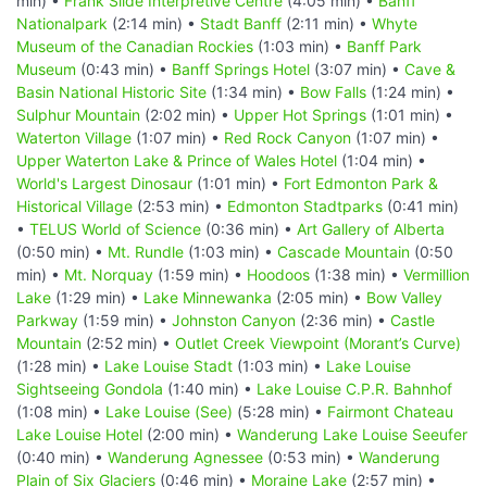
min) •
Frank Slide Interpretive Centre
(4:05 min) •
Banff
Nationalpark
(2:14 min) •
Stadt Banff
(2:11 min) •
Whyte
Museum of the Canadian Rockies
(1:03 min) •
Banff Park
Museum
(0:43 min) •
Banff Springs Hotel
(3:07 min) •
Cave &
Basin National Historic Site
(1:34 min) •
Bow Falls
(1:24 min) •
Sulphur Mountain
(2:02 min) •
Upper Hot Springs
(1:01 min) •
Waterton Village
(1:07 min) •
Red Rock Canyon
(1:07 min) •
Upper Waterton Lake & Prince of Wales Hotel
(1:04 min) •
World's Largest Dinosaur
(1:01 min) •
Fort Edmonton Park &
Historical Village
(2:53 min) •
Edmonton Stadtparks
(0:41 min)
•
TELUS World of Science
(0:36 min) •
Art Gallery of Alberta
(0:50 min) •
Mt. Rundle
(1:03 min) •
Cascade Mountain
(0:50
min) •
Mt. Norquay
(1:59 min) •
Hoodoos
(1:38 min) •
Vermillion
Lake
(1:29 min) •
Lake Minnewanka
(2:05 min) •
Bow Valley
Parkway
(1:59 min) •
Johnston Canyon
(2:36 min) •
Castle
Mountain
(2:52 min) •
Outlet Creek Viewpoint (Morant’s Curve)
(1:28 min) •
Lake Louise Stadt
(1:03 min) •
Lake Louise
Sightseeing Gondola
(1:40 min) •
Lake Louise C.P.R. Bahnhof
(1:08 min) •
Lake Louise (See)
(5:28 min) •
Fairmont Chateau
Lake Louise Hotel
(2:00 min) •
Wanderung Lake Louise Seeufer
(0:40 min) •
Wanderung Agnessee
(0:53 min) •
Wanderung
Plain of Six Glaciers
(0:46 min) •
Moraine Lake
(2:57 min) •