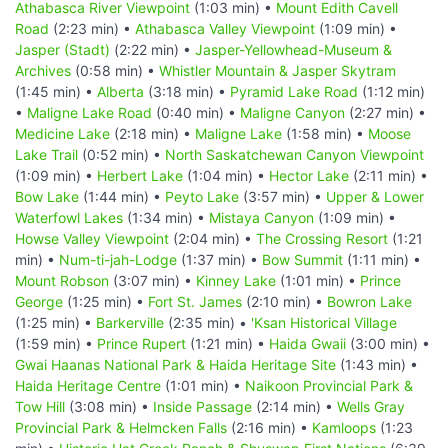
Athabasca River Viewpoint
(1:03 min) •
Mount Edith Cavell
Road
(2:23 min) •
Athabasca Valley Viewpoint
(1:09 min) •
Jasper (Stadt)
(2:22 min) •
Jasper-Yellowhead-Museum &
Archives
(0:58 min) •
Whistler Mountain & Jasper Skytram
(1:45 min) •
Alberta
(3:18 min) •
Pyramid Lake Road
(1:12 min)
•
Maligne Lake Road
(0:40 min) •
Maligne Canyon
(2:27 min) •
Medicine Lake
(2:18 min) •
Maligne Lake
(1:58 min) •
Moose
Lake Trail
(0:52 min) •
North Saskatchewan Canyon Viewpoint
(1:09 min) •
Herbert Lake
(1:04 min) •
Hector Lake
(2:11 min) •
Bow Lake
(1:44 min) •
Peyto Lake
(3:57 min) •
Upper & Lower
Waterfowl Lakes
(1:34 min) •
Mistaya Canyon
(1:09 min) •
Howse Valley Viewpoint
(2:04 min) •
The Crossing Resort
(1:21
min) •
Num-ti-jah-Lodge
(1:37 min) •
Bow Summit
(1:11 min) •
Mount Robson
(3:07 min) •
Kinney Lake
(1:01 min) •
Prince
George
(1:25 min) •
Fort St. James
(2:10 min) •
Bowron Lake
(1:25 min) •
Barkerville
(2:35 min) •
'Ksan Historical Village
(1:59 min) •
Prince Rupert
(1:21 min) •
Haida Gwaii
(3:00 min) •
Gwai Haanas National Park & Haida Heritage Site
(1:43 min) •
Haida Heritage Centre
(1:01 min) •
Naikoon Provincial Park &
Tow Hill
(3:08 min) •
Inside Passage
(2:14 min) •
Wells Gray
Provincial Park & Helmcken Falls
(2:16 min) •
Kamloops
(1:23