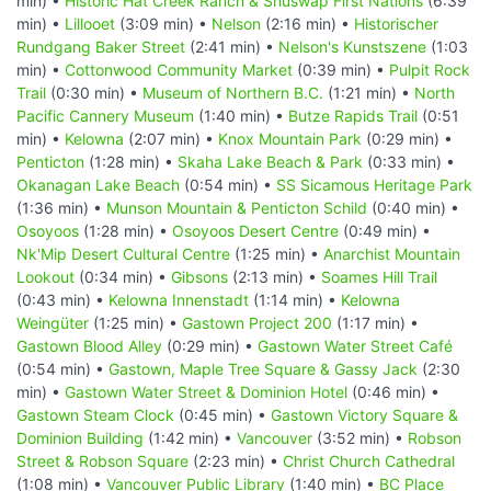
min) •
Historic Hat Creek Ranch & Shuswap First Nations
(6:39
min) •
Lillooet
(3:09 min) •
Nelson
(2:16 min) •
Historischer
Rundgang Baker Street
(2:41 min) •
Nelson's Kunstszene
(1:03
min) •
Cottonwood Community Market
(0:39 min) •
Pulpit Rock
Trail
(0:30 min) •
Museum of Northern B.C.
(1:21 min) •
North
Pacific Cannery Museum
(1:40 min) •
Butze Rapids Trail
(0:51
min) •
Kelowna
(2:07 min) •
Knox Mountain Park
(0:29 min) •
Penticton
(1:28 min) •
Skaha Lake Beach & Park
(0:33 min) •
Okanagan Lake Beach
(0:54 min) •
SS Sicamous Heritage Park
(1:36 min) •
Munson Mountain & Penticton Schild
(0:40 min) •
Osoyoos
(1:28 min) •
Osoyoos Desert Centre
(0:49 min) •
Nk'Mip Desert Cultural Centre
(1:25 min) •
Anarchist Mountain
Lookout
(0:34 min) •
Gibsons
(2:13 min) •
Soames Hill Trail
(0:43 min) •
Kelowna Innenstadt
(1:14 min) •
Kelowna
Weingüter
(1:25 min) •
Gastown Project 200
(1:17 min) •
Gastown Blood Alley
(0:29 min) •
Gastown Water Street Café
(0:54 min) •
Gastown, Maple Tree Square & Gassy Jack
(2:30
min) •
Gastown Water Street & Dominion Hotel
(0:46 min) •
Gastown Steam Clock
(0:45 min) •
Gastown Victory Square &
Dominion Building
(1:42 min) •
Vancouver
(3:52 min) •
Robson
Street & Robson Square
(2:23 min) •
Christ Church Cathedral
(1:08 min) •
Vancouver Public Library
(1:40 min) •
BC Place