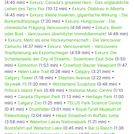
(4:40 min) •
Exkurs: Canada's greatest hero - Das unglaubliche
Leben des Terry Fox
(10:12 min) •
Exkurs: Ölabbau in Alberta
(4:45 min) •
Exkurs: Kleine Insekten, gigantische Wirkung - Die
Borkenkäferplage
(7:20 min) •
Exkurs: Hongcouver - Die
chinesische Prägung Vancouvers
(4:56 min) •
Exkurs: Boom
oder Bust - Vancouvers überhitzter Immobilienmarkt
(4:49 min)
•
Exkurs: Mehr als eine Hockeymannschaft - Die Vancouver
Canucks
(4:37 min) •
Exkurs: Vancouverism - Vancouvers
Stadtplanung als Exportschlager
(4:59 min) •
Exkurs: Die
Schattenseite der City of Dreams - Downtown East Side
(5:50
min) •
Edmonton
(1:53 min) •
Crowfoot Glacier Viewpoint
(1:47
min) •
Helen Lake Trail
(0:28 min) •
Calgary
(3:21 min) •
Calgary Tower
(1:18 min) •
Stephen Avenue
(2:22 min) •
Skywalk 15
(1:20 min) •
Wonderland Sculpture
(0:46 min) •
Prince's Island Park
(0:49 min) •
National Music Centre
(1:10
min) •
Canada Olympic Park
(1:13 min) •
Heritage Park
(1:00
min) •
Calgary Zoo
(1:25 min) •
TELUS Park Science Centre
(0:41 min) •
Drumheller
(3:01 min) •
Royal Tyrell Museum of
Paleontology
(2:04 min) •
Head-Smashed-In Buffalo Jump
(3:58 min) •
Waterton Lakes Nationalpark
(1:21 min) •
Bootsfahrt auf Waterton Lake
(0:45 min) •
Bar U Ranch
(1:36