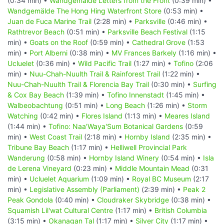
(0:34 min) •
Wandgemälde Letters from the Front
(0:39 min) •
Wandgemälde The Hong Hing Waterfront Store
(0:53 min) •
Juan de Fuca Marine Trail
(2:28 min) •
Parksville
(0:46 min) •
Rathtrevor Beach
(0:51 min) •
Parksville Beach Festival
(1:15
min) •
Goats on the Roof
(0:59 min) •
Cathedral Grove
(1:53
min) •
Port Alberni
(0:38 min) •
MV Frances Barkely
(1:16 min) •
Ucluelet
(0:36 min) •
Wild Pacific Trail
(1:27 min) •
Tofino
(2:06
min) •
Nuu-Chah-Nuulth Trail & Rainforest Trail
(1:22 min) •
Nuu-Chah-Nuulth Trail & Florencia Bay Trail
(0:30 min) •
Surfing
& Cox Bay Beach
(1:39 min) •
Tofino Innenstadt
(1:45 min) •
Walbeobachtung
(0:51 min) •
Long Beach
(1:26 min) •
Storm
Watching
(0:42 min) •
Flores Island
(1:13 min) •
Meares Island
(1:44 min) •
Tofino: Naa'Waya'Sum Botanical Gardens
(0:59
min) •
West Coast Trail
(2:18 min) •
Hornby Island
(2:35 min) •
Tribune Bay Beach
(1:17 min) •
Helliwell Provincial Park
Wanderung
(0:58 min) •
Hornby Island Winery
(0:54 min) •
Isla
de Lerena Vineyard
(0:23 min) •
Middle Mountain Mead
(0:31
min) •
Ucluelet Aquarium
(1:09 min) •
Royal BC Museum
(2:17
min) •
Legislative Assembly (Parliament)
(2:39 min) •
Peak 2
Peak Gondola
(0:40 min) •
Cloudraker Skybridge
(0:38 min) •
Squamish Lil'wat Cultural Centre
(1:17 min) •
British Columbia
(3:15 min) •
Okanagan Tal
(1:17 min) •
Silver City
(1:17 min) •