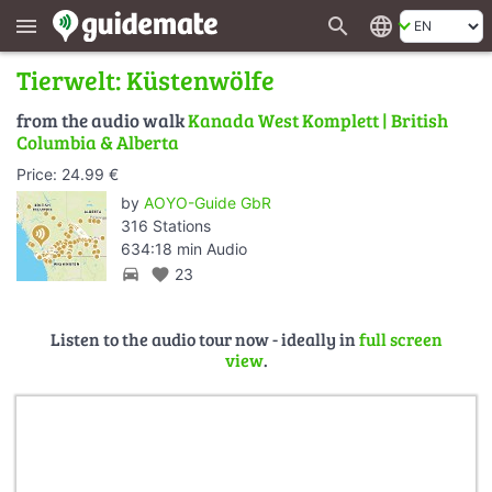
search
language
menu
Tierwelt: Küstenwölfe
from the audio walk
Kanada West Komplett | British
Columbia & Alberta
Price: 24.99 €
by
AOYO-Guide GbR
316 Stations
634:18 min Audio
directions_car
favorite
23
Listen to the audio tour now - ideally in
full screen
view
.