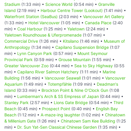
Stadium
(1:33 min) •
Science World
(0:54 min) •
Granville
Island
(2:19 min) •
Harbour Centre Tower (Lookout)
(1:41 min) •
Waterfront Station (SeaBus)
(2:03 min) •
Vancouver Art Gallery
(1:33 min) •
Hotel Vancouver
(1:05 min) •
Canada Place
(2:40
min) •
Coal Harbour
(1:25 min) •
Yaletown
(2:24 min) •
Yaletown Roundhouse & Uferpromenade
(1:07 min) •
Commercial Drive
(1:26 min) •
Kitsilano
(1:46 min) •
Museum of
Anthropology
(1:34 min) •
Capilano Suspension Bridge
(1:07
min) •
Lynn Canyon Park
(0:57 min) •
Mount Seymour
Provincial Park
(0:59 min) •
Grouse Mountain
(1:55 min) •
Greater Vancouver Zoo
(0:44 min) •
Sea to Sky Highway
(0:55
min) •
Capilano River Salmon Hatchery
(1:11 min) •
Marine
Building
(1:56 min) •
Vancouver Seawall
(1:01 min) •
Vancouver
Aquarium
(1:49 min) •
Totempfähle
(1:09 min) •
Deadman's
Island
(0:33 min) •
Brockton Point & Nine O'Clock Gun
(1:08
min) •
Lumberman's Arch & SS Empress of Japan
(0:44 min) •
Stanley Park
(2:57 min) •
Lions Gate Bridge
(0:54 min) •
Third
Beach
(0:45 min) •
Prospect Point
(0:40 min) •
English Bay
Beach
(1:12 min) •
A-maze-ing laughter
(1:02 min) •
Chinatown
& Millenium Gate
(1:26 min) •
Chinatown Sam Kee Building
(1:25
min) •
Dr. Sun Yat-Sen Classical Chinese Garden
(1:35 min) •