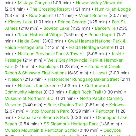
min) •
Mistaya Canyon
(1:09 min) •
Howse Valley Viewpoint
(2:04 min) •
The Crossing Resort
(1:21 min) •
Num-ti-jah-Lodge
(1:37 min) •
Bow Summit
(1:11 min) •
Mount Robson
(3:07 min)
•
Kinney Lake
(1:01 min) •
Prince George
(1:25 min) •
Fort St.
James
(2:10 min) •
Bowron Lake
(1:25 min) •
Barkerville
(2:35
min) •
'Ksan Historical Village
(1:59 min) •
Prince Rupert
(1:21
min) •
Haida Gwaii
(3:00 min) •
Gwai Haanas National Park &
Haida Heritage Site
(1:43 min) •
Haida Heritage Centre
(1:01
min) •
Naikoon Provincial Park & Tow Hill
(3:08 min) •
Inside
Passage
(2:14 min) •
Wells Gray Provincial Park & Helmcken
Falls
(2:16 min) •
Kamloops
(1:23 min) •
Historic Hat Creek
Ranch & Shuswap First Nations
(6:39 min) •
Lillooet
(3:09 min)
•
Nelson
(2:16 min) •
Historischer Rundgang Baker Street
(2:41
min) •
Nelson's Kunstszene
(1:03 min) •
Cottonwood
Community Market
(0:39 min) •
Pulpit Rock Trail
(0:30 min) •
Museum of Northern B.C.
(1:21 min) •
North Pacific Cannery
Museum
(1:40 min) •
Butze Rapids Trail
(0:51 min) •
Kelowna
(2:07 min) •
Knox Mountain Park
(0:29 min) •
Penticton
(1:28
min) •
Skaha Lake Beach & Park
(0:33 min) •
Okanagan Lake
Beach
(0:54 min) •
SS Sicamous Heritage Park
(1:36 min) •
Munson Mountain & Penticton Schild
(0:40 min) •
Osoyoos