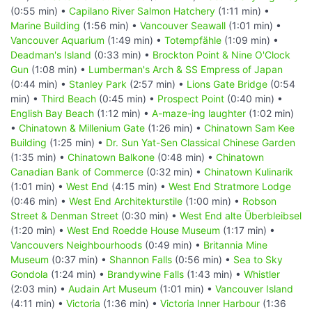
(0:55 min) •
Capilano River Salmon Hatchery
(1:11 min) •
Marine Building
(1:56 min) •
Vancouver Seawall
(1:01 min) •
Vancouver Aquarium
(1:49 min) •
Totempfähle
(1:09 min) •
Deadman's Island
(0:33 min) •
Brockton Point & Nine O'Clock
Gun
(1:08 min) •
Lumberman's Arch & SS Empress of Japan
(0:44 min) •
Stanley Park
(2:57 min) •
Lions Gate Bridge
(0:54
min) •
Third Beach
(0:45 min) •
Prospect Point
(0:40 min) •
English Bay Beach
(1:12 min) •
A-maze-ing laughter
(1:02 min)
•
Chinatown & Millenium Gate
(1:26 min) •
Chinatown Sam Kee
Building
(1:25 min) •
Dr. Sun Yat-Sen Classical Chinese Garden
(1:35 min) •
Chinatown Balkone
(0:48 min) •
Chinatown
Canadian Bank of Commerce
(0:32 min) •
Chinatown Kulinarik
(1:01 min) •
West End
(4:15 min) •
West End Stratmore Lodge
(0:46 min) •
West End Architekturstile
(1:00 min) •
Robson
Street & Denman Street
(0:30 min) •
West End alte Überbleibsel
(1:20 min) •
West End Roedde House Museum
(1:17 min) •
Vancouvers Neighbourhoods
(0:49 min) •
Britannia Mine
Museum
(0:37 min) •
Shannon Falls
(0:56 min) •
Sea to Sky
Gondola
(1:24 min) •
Brandywine Falls
(1:43 min) •
Whistler
(2:03 min) •
Audain Art Museum
(1:01 min) •
Vancouver Island
(4:11 min) •
Victoria
(1:36 min) •
Victoria Inner Harbour
(1:36