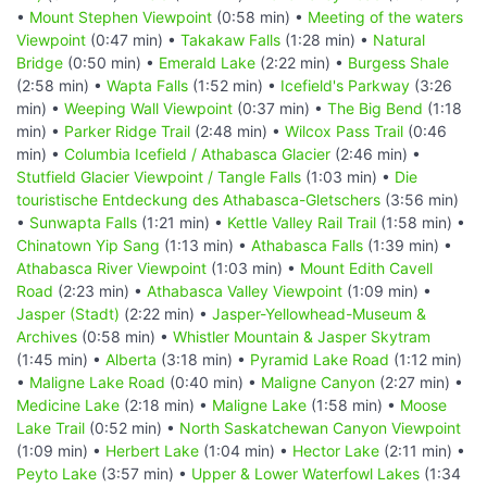
•
Mount Stephen Viewpoint
(0:58 min) •
Meeting of the waters
Viewpoint
(0:47 min) •
Takakaw Falls
(1:28 min) •
Natural
Bridge
(0:50 min) •
Emerald Lake
(2:22 min) •
Burgess Shale
(2:58 min) •
Wapta Falls
(1:52 min) •
Icefield's Parkway
(3:26
min) •
Weeping Wall Viewpoint
(0:37 min) •
The Big Bend
(1:18
min) •
Parker Ridge Trail
(2:48 min) •
Wilcox Pass Trail
(0:46
min) •
Columbia Icefield / Athabasca Glacier
(2:46 min) •
Stutfield Glacier Viewpoint / Tangle Falls
(1:03 min) •
Die
touristische Entdeckung des Athabasca-Gletschers
(3:56 min)
•
Sunwapta Falls
(1:21 min) •
Kettle Valley Rail Trail
(1:58 min) •
Chinatown Yip Sang
(1:13 min) •
Athabasca Falls
(1:39 min) •
Athabasca River Viewpoint
(1:03 min) •
Mount Edith Cavell
Road
(2:23 min) •
Athabasca Valley Viewpoint
(1:09 min) •
Jasper (Stadt)
(2:22 min) •
Jasper-Yellowhead-Museum &
Archives
(0:58 min) •
Whistler Mountain & Jasper Skytram
(1:45 min) •
Alberta
(3:18 min) •
Pyramid Lake Road
(1:12 min)
•
Maligne Lake Road
(0:40 min) •
Maligne Canyon
(2:27 min) •
Medicine Lake
(2:18 min) •
Maligne Lake
(1:58 min) •
Moose
Lake Trail
(0:52 min) •
North Saskatchewan Canyon Viewpoint
(1:09 min) •
Herbert Lake
(1:04 min) •
Hector Lake
(2:11 min) •
Peyto Lake
(3:57 min) •
Upper & Lower Waterfowl Lakes
(1:34