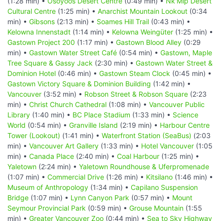
(1:28 min) •
Osoyoos Desert Centre
(0:49 min) •
Nk'Mip Desert
Cultural Centre
(1:25 min) •
Anarchist Mountain Lookout
(0:34
min) •
Gibsons
(2:13 min) •
Soames Hill Trail
(0:43 min) •
Kelowna Innenstadt
(1:14 min) •
Kelowna Weingüter
(1:25 min) •
Gastown Project 200
(1:17 min) •
Gastown Blood Alley
(0:29
min) •
Gastown Water Street Café
(0:54 min) •
Gastown, Maple
Tree Square & Gassy Jack
(2:30 min) •
Gastown Water Street &
Dominion Hotel
(0:46 min) •
Gastown Steam Clock
(0:45 min) •
Gastown Victory Square & Dominion Building
(1:42 min) •
Vancouver
(3:52 min) •
Robson Street & Robson Square
(2:23
min) •
Christ Church Cathedral
(1:08 min) •
Vancouver Public
Library
(1:40 min) •
BC Place Stadium
(1:33 min) •
Science
World
(0:54 min) •
Granville Island
(2:19 min) •
Harbour Centre
Tower (Lookout)
(1:41 min) •
Waterfront Station (SeaBus)
(2:03
min) •
Vancouver Art Gallery
(1:33 min) •
Hotel Vancouver
(1:05
min) •
Canada Place
(2:40 min) •
Coal Harbour
(1:25 min) •
Yaletown
(2:24 min) •
Yaletown Roundhouse & Uferpromenade
(1:07 min) •
Commercial Drive
(1:26 min) •
Kitsilano
(1:46 min) •
Museum of Anthropology
(1:34 min) •
Capilano Suspension
Bridge
(1:07 min) •
Lynn Canyon Park
(0:57 min) •
Mount
Seymour Provincial Park
(0:59 min) •
Grouse Mountain
(1:55
min) •
Greater Vancouver Zoo
(0:44 min) •
Sea to Sky Highway