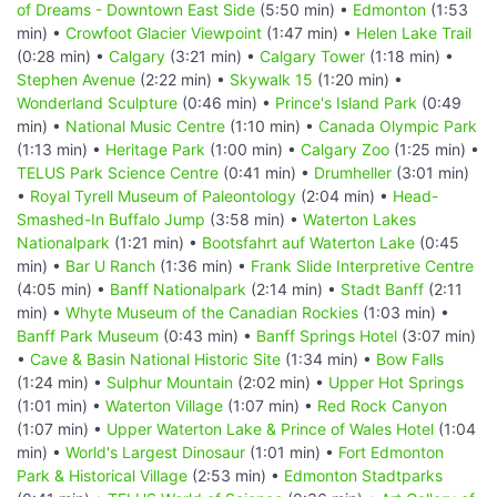
of Dreams - Downtown East Side
(5:50 min) •
Edmonton
(1:53
min) •
Crowfoot Glacier Viewpoint
(1:47 min) •
Helen Lake Trail
(0:28 min) •
Calgary
(3:21 min) •
Calgary Tower
(1:18 min) •
Stephen Avenue
(2:22 min) •
Skywalk 15
(1:20 min) •
Wonderland Sculpture
(0:46 min) •
Prince's Island Park
(0:49
min) •
National Music Centre
(1:10 min) •
Canada Olympic Park
(1:13 min) •
Heritage Park
(1:00 min) •
Calgary Zoo
(1:25 min) •
TELUS Park Science Centre
(0:41 min) •
Drumheller
(3:01 min)
•
Royal Tyrell Museum of Paleontology
(2:04 min) •
Head-
Smashed-In Buffalo Jump
(3:58 min) •
Waterton Lakes
Nationalpark
(1:21 min) •
Bootsfahrt auf Waterton Lake
(0:45
min) •
Bar U Ranch
(1:36 min) •
Frank Slide Interpretive Centre
(4:05 min) •
Banff Nationalpark
(2:14 min) •
Stadt Banff
(2:11
min) •
Whyte Museum of the Canadian Rockies
(1:03 min) •
Banff Park Museum
(0:43 min) •
Banff Springs Hotel
(3:07 min)
•
Cave & Basin National Historic Site
(1:34 min) •
Bow Falls
(1:24 min) •
Sulphur Mountain
(2:02 min) •
Upper Hot Springs
(1:01 min) •
Waterton Village
(1:07 min) •
Red Rock Canyon
(1:07 min) •
Upper Waterton Lake & Prince of Wales Hotel
(1:04
min) •
World's Largest Dinosaur
(1:01 min) •
Fort Edmonton
Park & Historical Village
(2:53 min) •
Edmonton Stadtparks