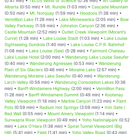
(0:41 min) •
TELUS World of Science
(0:36 min) •
Art Gallery of
Alberta
(0:50 min) •
Mt. Rundle
(1:03 min) •
Cascade Mountain
(0:50 min) •
Mt. Norquay
(1:59 min) •
Hoodoos
(1:38 min) •
Vermillion Lake
(1:29 min) •
Lake Minnewanka
(2:05 min) •
Bow
Valley Parkway
(1:59 min) •
Johnston Canyon
(2:36 min) •
Castle Mountain
(2:52 min) •
Outlet Creek Viewpoint (Morant’s
Curve)
(1:28 min) •
Lake Louise Stadt
(1:03 min) •
Lake Louise
Sightseeing Gondola
(1:40 min) •
Lake Louise C.P.R. Bahnhof
(1:08 min) •
Lake Louise (See)
(5:28 min) •
Fairmont Chateau
Lake Louise Hotel
(2:00 min) •
Wanderung Lake Louise Seeufer
(0:40 min) •
Wanderung Agnessee
(0:53 min) •
Wanderung
Plain of Six Glaciers
(0:46 min) •
Moraine Lake
(2:57 min) •
Wanderung Moraine Lake Seeufer
(0:40 min) •
Wanderung
Larch Valley
(0:56 min) •
Wanderung Consolation Lakes
(0:36
min) •
Banff-Windamere Highway
(2:00 min) •
Vermillion Pass
(1:28 min) •
Banff-Windamere Summit
(0:49 min) •
Kootenay
Valley Viewpoint
(1:18 min) •
Marble Canyon
(1:23 min) •
Paint
Pots
(0:59 min) •
Radium Hot Springs
(3:09 min) •
Iron Gate /
Red Wall
(0:55 min) •
Mount Amery Viewpoint
(1:14 min) •
Sunwapta River Viewpoint
(0:49 min) •
Yoho Nationalpark
(0:52
min) •
Lake O'Hara
(1:36 min) •
Spiral Tunnel Viewpoint (Big
Hill)
(5:41 min) •
Field
(1:41 min) •
Yoho Valley Road
(0:43 min)