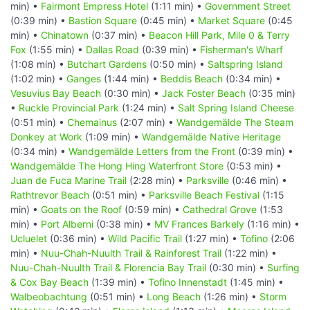
min) •
Fairmont Empress Hotel
(1:11 min) •
Government Street
(0:39 min) •
Bastion Square
(0:45 min) •
Market Square
(0:45
min) •
Chinatown
(0:37 min) •
Beacon Hill Park, Mile 0 & Terry
Fox
(1:55 min) •
Dallas Road
(0:39 min) •
Fisherman's Wharf
(1:08 min) •
Butchart Gardens
(0:50 min) •
Saltspring Island
(1:02 min) •
Ganges
(1:44 min) •
Beddis Beach
(0:34 min) •
Vesuvius Bay Beach
(0:30 min) •
Jack Foster Beach
(0:35 min)
•
Ruckle Provincial Park
(1:24 min) •
Salt Spring Island Cheese
(0:51 min) •
Chemainus
(2:07 min) •
Wandgemälde The Steam
Donkey at Work
(1:09 min) •
Wandgemälde Native Heritage
(0:34 min) •
Wandgemälde Letters from the Front
(0:39 min) •
Wandgemälde The Hong Hing Waterfront Store
(0:53 min) •
Juan de Fuca Marine Trail
(2:28 min) •
Parksville
(0:46 min) •
Rathtrevor Beach
(0:51 min) •
Parksville Beach Festival
(1:15
min) •
Goats on the Roof
(0:59 min) •
Cathedral Grove
(1:53
min) •
Port Alberni
(0:38 min) •
MV Frances Barkely
(1:16 min) •
Ucluelet
(0:36 min) •
Wild Pacific Trail
(1:27 min) •
Tofino
(2:06
min) •
Nuu-Chah-Nuulth Trail & Rainforest Trail
(1:22 min) •
Nuu-Chah-Nuulth Trail & Florencia Bay Trail
(0:30 min) •
Surfing
& Cox Bay Beach
(1:39 min) •
Tofino Innenstadt
(1:45 min) •
Walbeobachtung
(0:51 min) •
Long Beach
(1:26 min) •
Storm