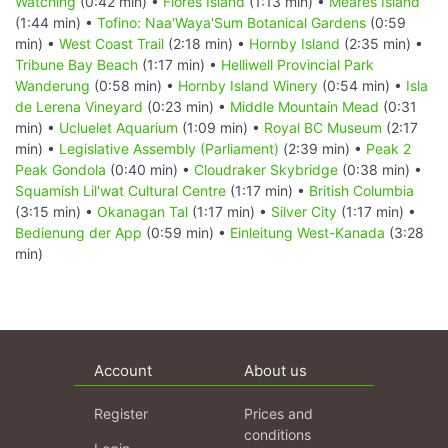
Watching
(0:42 min) •
Flores Island
(1:13 min) •
Meares Island
(1:44 min) •
Tofino: Naa'Waya'Sum Botanical Gardens
(0:59
min) •
West Coast Trail
(2:18 min) •
Hornby Island
(2:35 min) •
Tribune Bay Beach
(1:17 min) •
Helliwell Provincial Park
Wanderung
(0:58 min) •
Hornby Island Winery
(0:54 min) •
Isla
de Lerena Vineyard
(0:23 min) •
Middle Mountain Mead
(0:31
min) •
Ucluelet Aquarium
(1:09 min) •
Royal BC Museum
(2:17
min) •
Legislative Assembly (Parliament)
(2:39 min) •
Peak 2
Peak Gondola
(0:40 min) •
Cloudraker Skybridge
(0:38 min) •
Squamish Lil'wat Cultural Centre
(1:17 min) •
British Columbia
(3:15 min) •
Okanagan Tal
(1:17 min) •
Silver City
(1:17 min) •
Bedienung der App
(0:59 min) •
Einleitung West-Kanada
(3:28
min)
Account
About us
Register
Prices and
conditions