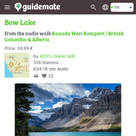
search
language
menu
Bow Lake
from the audio walk
Kanada West Komplett | British
Columbia & Alberta
Price: 24.99 €
by
AOYO-Guide GbR
316 Stations
634:18 min Audio
directions_car
favorite
23