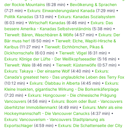
der Rockie Mountains
(6:28 min) •
Bevölkerung & Sprachen
(7:21 min) •
Exkurs: Einwanderungsland Kanada
(7:29 min) •
Politik Kanadas
(3:13 min) •
Exkurs: Kanadas Sozialsystem
(6:03 min) •
Wirtschaft Kanadas
(6:46 min) •
Exkurs: Das
bessere Amerika - Kanadas Selbstverständnis
(5:38 min) •
Tierwelt: Bären, Waschbären & Wölfe
(4:57 min) •
Exkurs: Der
Bär muss her!
(6:50 min) •
Tierwelt: Elche, Wapiti-Hirsche &
Karibus
(11:27 min) •
Tierwelt: Eichhörnchen, Pikas &
Dickhornschafe
(6:03 min) •
Tierwelt: Vögel
(6:31 min) •
Exkurs: Könige der Lüfte - Der Weißkopfseeadler
(5:16 min) •
Tierwelt: Wale
(8:46 min) •
Tierwelt: Küstenwölfe
(0:57 min) •
Exkurs: Takaya - Der einsame Wolf
(4:40 min) •
Exkurs:
Canada's greatest hero - Das unglaubliche Leben des Terry Fox
(10:12 min) •
Exkurs: Ölabbau in Alberta
(4:45 min) •
Exkurs:
Kleine Insekten, gigantische Wirkung - Die Borkenkäferplage
(7:20 min) •
Exkurs: Hongcouver - Die chinesische Prägung
Vancouvers
(4:56 min) •
Exkurs: Boom oder Bust - Vancouvers
überhitzter Immobilienmarkt
(4:49 min) •
Exkurs: Mehr als eine
Hockeymannschaft - Die Vancouver Canucks
(4:37 min) •
Exkurs: Vancouverism - Vancouvers Stadtplanung als
Exportschlager
(4:59 min) •
Exkurs: Die Schattenseite der City