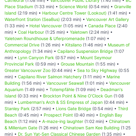
Cathedral
(1:08 min) •
Vancouver Public Library
(1:40 min) •
BC
Place Stadium
(1:33 min) •
Science World
(0:54 min) •
Granville
Island
(2:19 min) •
Harbour Centre Tower (Lookout)
(1:41 min) •
Waterfront Station (SeaBus)
(2:03 min) •
Vancouver Art Gallery
(1:33 min) •
Hotel Vancouver
(1:05 min) •
Canada Place
(2:40
min) •
Coal Harbour
(1:25 min) •
Yaletown
(2:24 min) •
Yaletown Roundhouse & Uferpromenade
(1:07 min) •
Commercial Drive
(1:26 min) •
Kitsilano
(1:46 min) •
Museum of
Anthropology
(1:34 min) •
Capilano Suspension Bridge
(1:07
min) •
Lynn Canyon Park
(0:57 min) •
Mount Seymour
Provincial Park
(0:59 min) •
Grouse Mountain
(1:55 min) •
Greater Vancouver Zoo
(0:44 min) •
Sea to Sky Highway
(0:55
min) •
Capilano River Salmon Hatchery
(1:11 min) •
Marine
Building
(1:56 min) •
Vancouver Seawall
(1:01 min) •
Vancouver
Aquarium
(1:49 min) •
Totempfähle
(1:09 min) •
Deadman's
Island
(0:33 min) •
Brockton Point & Nine O'Clock Gun
(1:08
min) •
Lumberman's Arch & SS Empress of Japan
(0:44 min) •
Stanley Park
(2:57 min) •
Lions Gate Bridge
(0:54 min) •
Third
Beach
(0:45 min) •
Prospect Point
(0:40 min) •
English Bay
Beach
(1:12 min) •
A-maze-ing laughter
(1:02 min) •
Chinatown
& Millenium Gate
(1:26 min) •
Chinatown Sam Kee Building
(1:25
min) •
Dr. Sun Yat-Sen Classical Chinese Garden
(1:35 min) •