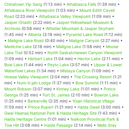
Chinatown Yip Sang
(1:13 min) •
Athabasca Falls
(1:39 min) •
Athabasca River Viewpoint
(1:03 min) •
Mount Edith Cavell
Road
(2:23 min) •
Athabasca Valley Viewpoint
(1:09 min) •
Jasper (Stadt)
(2:22 min) •
Jasper-Yellowhead-Museum &
Archives
(0:58 min) •
Whistler Mountain & Jasper Skytram
(1:45 min) •
Alberta
(3:18 min) •
Pyramid Lake Road
(1:12 min)
•
Maligne Lake Road
(0:40 min) •
Maligne Canyon
(2:27 min) •
Medicine Lake
(2:18 min) •
Maligne Lake
(1:58 min) •
Moose
Lake Trail
(0:52 min) •
North Saskatchewan Canyon Viewpoint
(1:09 min) •
Herbert Lake
(1:04 min) •
Hector Lake
(2:11 min) •
Bow Lake
(1:44 min) •
Peyto Lake
(3:57 min) •
Upper & Lower
Waterfowl Lakes
(1:34 min) •
Mistaya Canyon
(1:09 min) •
Howse Valley Viewpoint
(2:04 min) •
The Crossing Resort
(1:21
min) •
Num-ti-jah-Lodge
(1:37 min) •
Bow Summit
(1:11 min) •
Mount Robson
(3:07 min) •
Kinney Lake
(1:01 min) •
Prince
George
(1:25 min) •
Fort St. James
(2:10 min) •
Bowron Lake
(1:25 min) •
Barkerville
(2:35 min) •
'Ksan Historical Village
(1:59 min) •
Prince Rupert
(1:21 min) •
Haida Gwaii
(3:00 min) •
Gwai Haanas National Park & Haida Heritage Site
(1:43 min) •
Haida Heritage Centre
(1:01 min) •
Naikoon Provincial Park &
Tow Hill
(3:08 min) •
Inside Passage
(2:14 min) •
Wells Gray