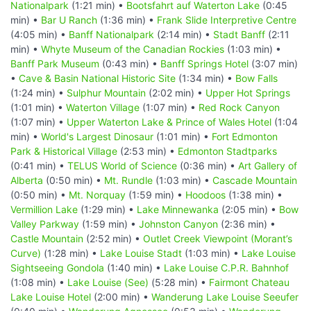
Nationalpark
(1:21 min) •
Bootsfahrt auf Waterton Lake
(0:45
min) •
Bar U Ranch
(1:36 min) •
Frank Slide Interpretive Centre
(4:05 min) •
Banff Nationalpark
(2:14 min) •
Stadt Banff
(2:11
min) •
Whyte Museum of the Canadian Rockies
(1:03 min) •
Banff Park Museum
(0:43 min) •
Banff Springs Hotel
(3:07 min)
•
Cave & Basin National Historic Site
(1:34 min) •
Bow Falls
(1:24 min) •
Sulphur Mountain
(2:02 min) •
Upper Hot Springs
(1:01 min) •
Waterton Village
(1:07 min) •
Red Rock Canyon
(1:07 min) •
Upper Waterton Lake & Prince of Wales Hotel
(1:04
min) •
World's Largest Dinosaur
(1:01 min) •
Fort Edmonton
Park & Historical Village
(2:53 min) •
Edmonton Stadtparks
(0:41 min) •
TELUS World of Science
(0:36 min) •
Art Gallery of
Alberta
(0:50 min) •
Mt. Rundle
(1:03 min) •
Cascade Mountain
(0:50 min) •
Mt. Norquay
(1:59 min) •
Hoodoos
(1:38 min) •
Vermillion Lake
(1:29 min) •
Lake Minnewanka
(2:05 min) •
Bow
Valley Parkway
(1:59 min) •
Johnston Canyon
(2:36 min) •
Castle Mountain
(2:52 min) •
Outlet Creek Viewpoint (Morant’s
Curve)
(1:28 min) •
Lake Louise Stadt
(1:03 min) •
Lake Louise
Sightseeing Gondola
(1:40 min) •
Lake Louise C.P.R. Bahnhof
(1:08 min) •
Lake Louise (See)
(5:28 min) •
Fairmont Chateau
Lake Louise Hotel
(2:00 min) •
Wanderung Lake Louise Seeufer