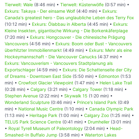
Tierwelt: Wale
(8:46 min) •
Tierwelt: Küstenwölfe
(0:57 min) •
Exkurs: Takaya - Der einsame Wolf
(4:40 min) •
Exkurs:
Canada's greatest hero - Das unglaubliche Leben des Terry Fox
(10:12 min) •
Exkurs: Ölabbau in Alberta
(4:45 min) •
Exkurs:
Kleine Insekten, gigantische Wirkung - Die Borkenkäferplage
(7:20 min) •
Exkurs: Hongcouver - Die chinesische Prägung
Vancouvers
(4:56 min) •
Exkurs: Boom oder Bust - Vancouvers
überhitzter Immobilienmarkt
(4:49 min) •
Exkurs: Mehr als eine
Hockeymannschaft - Die Vancouver Canucks
(4:37 min) •
Exkurs: Vancouverism - Vancouvers Stadtplanung als
Exportschlager
(4:59 min) •
Exkurs: Die Schattenseite der City
of Dreams - Downtown East Side
(5:50 min) •
Edmonton
(1:53
min) •
Crowfoot Glacier Viewpoint
(1:47 min) •
Helen Lake Trail
(0:28 min) •
Calgary
(3:21 min) •
Calgary Tower
(1:18 min) •
Stephen Avenue
(2:22 min) •
Skywalk 15
(1:20 min) •
Wonderland Sculpture
(0:46 min) •
Prince's Island Park
(0:49
min) •
National Music Centre
(1:10 min) •
Canada Olympic Park
(1:13 min) •
Heritage Park
(1:00 min) •
Calgary Zoo
(1:25 min) •
TELUS Park Science Centre
(0:41 min) •
Drumheller
(3:01 min)
•
Royal Tyrell Museum of Paleontology
(2:04 min) •
Head-
Smashed-In Buffalo Jump
(3:58 min) •
Waterton Lakes