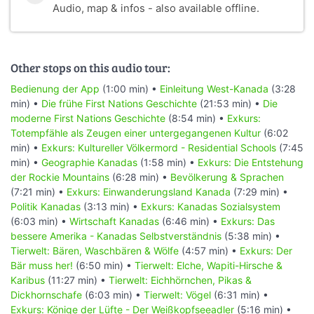
Audio, map & infos - also available offline.
Other stops on this audio tour:
Bedienung der App
(1:00 min) •
Einleitung West-Kanada
(3:28
min) •
Die frühe First Nations Geschichte
(21:53 min) •
Die
moderne First Nations Geschichte
(8:54 min) •
Exkurs:
Totempfähle als Zeugen einer untergegangenen Kultur
(6:02
min) •
Exkurs: Kultureller Völkermord - Residential Schools
(7:45
min) •
Geographie Kanadas
(1:58 min) •
Exkurs: Die Entstehung
der Rockie Mountains
(6:28 min) •
Bevölkerung & Sprachen
(7:21 min) •
Exkurs: Einwanderungsland Kanada
(7:29 min) •
Politik Kanadas
(3:13 min) •
Exkurs: Kanadas Sozialsystem
(6:03 min) •
Wirtschaft Kanadas
(6:46 min) •
Exkurs: Das
bessere Amerika - Kanadas Selbstverständnis
(5:38 min) •
Tierwelt: Bären, Waschbären & Wölfe
(4:57 min) •
Exkurs: Der
Bär muss her!
(6:50 min) •
Tierwelt: Elche, Wapiti-Hirsche &
Karibus
(11:27 min) •
Tierwelt: Eichhörnchen, Pikas &
Dickhornschafe
(6:03 min) •
Tierwelt: Vögel
(6:31 min) •
Exkurs: Könige der Lüfte - Der Weißkopfseeadler
(5:16 min) •