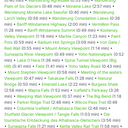
(0:40 min) •
Wanderung Agnessee
(0:53 min) •
Wanderung
Plain of Six Glaciers
(0:46 min) •
Moraine Lake
(2:57 min) •
Wanderung Moraine Lake Seeufer
(0:40 min) •
Wanderung
Larch Valley
(0:56 min) •
Wanderung Consolation Lakes
(0:36
min) •
Banff-Windamere Highway
(2:00 min) •
Vermillion Pass
(1:28 min) •
Banff-Windamere Summit
(0:49 min) •
Kootenay
Valley Viewpoint
(1:18 min) •
Marble Canyon
(1:23 min) •
Paint
Pots
(0:59 min) •
Radium Hot Springs
(3:09 min) •
Iron Gate /
Red Wall
(0:55 min) •
Mount Amery Viewpoint
(1:14 min) •
Sunwapta River Viewpoint
(0:49 min) •
Yoho Nationalpark
(0:52
min) •
Lake O'Hara
(1:36 min) •
Spiral Tunnel Viewpoint (Big
Hill)
(5:41 min) •
Field
(1:41 min) •
Yoho Valley Road
(0:43 min)
•
Mount Stephen Viewpoint
(0:58 min) •
Meeting of the waters
Viewpoint
(0:47 min) •
Takakaw Falls
(1:28 min) •
Natural
Bridge
(0:50 min) •
Emerald Lake
(2:22 min) •
Burgess Shale
(2:58 min) •
Wapta Falls
(1:52 min) •
Icefield's Parkway
(3:26
min) •
Weeping Wall Viewpoint
(0:37 min) •
The Big Bend
(1:18
min) •
Parker Ridge Trail
(2:48 min) •
Wilcox Pass Trail
(0:46
min) •
Columbia Icefield / Athabasca Glacier
(2:46 min) •
Stutfield Glacier Viewpoint / Tangle Falls
(1:03 min) •
Die
touristische Entdeckung des Athabasca-Gletschers
(3:56 min)
•
Sunwapta Falls
(1:21 min) •
Kettle Valley Rail Trail
(1:58 min) •