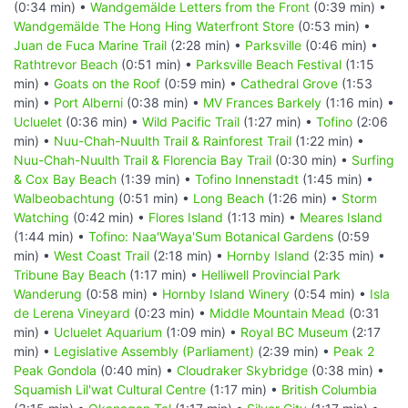
(0:34 min) •
Wandgemälde Letters from the Front
(0:39 min) •
Wandgemälde The Hong Hing Waterfront Store
(0:53 min) •
Juan de Fuca Marine Trail
(2:28 min) •
Parksville
(0:46 min) •
Rathtrevor Beach
(0:51 min) •
Parksville Beach Festival
(1:15
min) •
Goats on the Roof
(0:59 min) •
Cathedral Grove
(1:53
min) •
Port Alberni
(0:38 min) •
MV Frances Barkely
(1:16 min) •
Ucluelet
(0:36 min) •
Wild Pacific Trail
(1:27 min) •
Tofino
(2:06
min) •
Nuu-Chah-Nuulth Trail & Rainforest Trail
(1:22 min) •
Nuu-Chah-Nuulth Trail & Florencia Bay Trail
(0:30 min) •
Surfing
& Cox Bay Beach
(1:39 min) •
Tofino Innenstadt
(1:45 min) •
Walbeobachtung
(0:51 min) •
Long Beach
(1:26 min) •
Storm
Watching
(0:42 min) •
Flores Island
(1:13 min) •
Meares Island
(1:44 min) •
Tofino: Naa'Waya'Sum Botanical Gardens
(0:59
min) •
West Coast Trail
(2:18 min) •
Hornby Island
(2:35 min) •
Tribune Bay Beach
(1:17 min) •
Helliwell Provincial Park
Wanderung
(0:58 min) •
Hornby Island Winery
(0:54 min) •
Isla
de Lerena Vineyard
(0:23 min) •
Middle Mountain Mead
(0:31
min) •
Ucluelet Aquarium
(1:09 min) •
Royal BC Museum
(2:17
min) •
Legislative Assembly (Parliament)
(2:39 min) •
Peak 2
Peak Gondola
(0:40 min) •
Cloudraker Skybridge
(0:38 min) •
Squamish Lil'wat Cultural Centre
(1:17 min) •
British Columbia