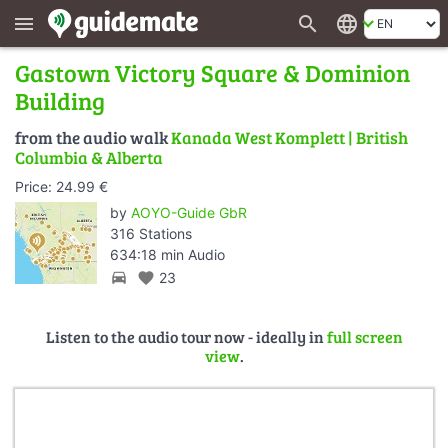
search
language
menu
Gastown Victory Square & Dominion
Building
from the audio walk
Kanada West Komplett | British
Columbia & Alberta
Price: 24.99 €
by
AOYO-Guide GbR
316 Stations
634:18 min Audio
directions_car
favorite
23
Listen to the audio tour now - ideally in
full screen
view
.