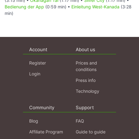
(3:15 min) •
Okanagan Tal
(1:17 min) •
Silver City
(1:17 min) •
Bedienung der App
(0:59 min) •
Einleitung West-Kanada
(3:28
min)
Account
About us
Register
Prices and
conditions
Login
Press info
Technology
Community
Support
Blog
FAQ
Affiliate Program
Guide to guide