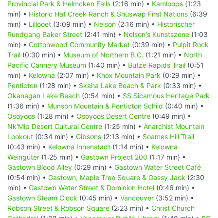
Provincial Park & Helmcken Falls
(2:16 min) •
Kamloops
(1:23
min) •
Historic Hat Creek Ranch & Shuswap First Nations
(6:39
min) •
Lillooet
(3:09 min) •
Nelson
(2:16 min) •
Historischer
Rundgang Baker Street
(2:41 min) •
Nelson's Kunstszene
(1:03
min) •
Cottonwood Community Market
(0:39 min) •
Pulpit Rock
Trail
(0:30 min) •
Museum of Northern B.C.
(1:21 min) •
North
Pacific Cannery Museum
(1:40 min) •
Butze Rapids Trail
(0:51
min) •
Kelowna
(2:07 min) •
Knox Mountain Park
(0:29 min) •
Penticton
(1:28 min) •
Skaha Lake Beach & Park
(0:33 min) •
Okanagan Lake Beach
(0:54 min) •
SS Sicamous Heritage Park
(1:36 min) •
Munson Mountain & Penticton Schild
(0:40 min) •
Osoyoos
(1:28 min) •
Osoyoos Desert Centre
(0:49 min) •
Nk'Mip Desert Cultural Centre
(1:25 min) •
Anarchist Mountain
Lookout
(0:34 min) •
Gibsons
(2:13 min) •
Soames Hill Trail
(0:43 min) •
Kelowna Innenstadt
(1:14 min) •
Kelowna
Weingüter
(1:25 min) •
Gastown Project 200
(1:17 min) •
Gastown Blood Alley
(0:29 min) •
Gastown Water Street Café
(0:54 min) •
Gastown, Maple Tree Square & Gassy Jack
(2:30
min) •
Gastown Water Street & Dominion Hotel
(0:46 min) •
Gastown Steam Clock
(0:45 min) •
Vancouver
(3:52 min) •
Robson Street & Robson Square
(2:23 min) •
Christ Church