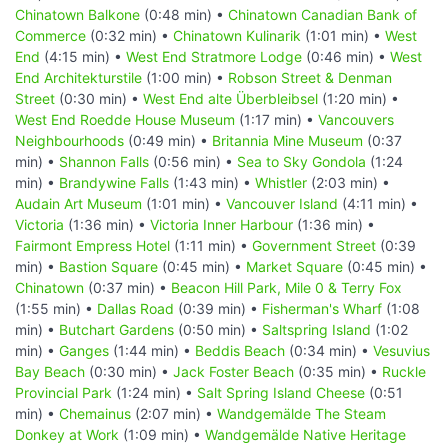
Chinatown Balkone
(0:48 min) •
Chinatown Canadian Bank of
Commerce
(0:32 min) •
Chinatown Kulinarik
(1:01 min) •
West
End
(4:15 min) •
West End Stratmore Lodge
(0:46 min) •
West
End Architekturstile
(1:00 min) •
Robson Street & Denman
Street
(0:30 min) •
West End alte Überbleibsel
(1:20 min) •
West End Roedde House Museum
(1:17 min) •
Vancouvers
Neighbourhoods
(0:49 min) •
Britannia Mine Museum
(0:37
min) •
Shannon Falls
(0:56 min) •
Sea to Sky Gondola
(1:24
min) •
Brandywine Falls
(1:43 min) •
Whistler
(2:03 min) •
Audain Art Museum
(1:01 min) •
Vancouver Island
(4:11 min) •
Victoria
(1:36 min) •
Victoria Inner Harbour
(1:36 min) •
Fairmont Empress Hotel
(1:11 min) •
Government Street
(0:39
min) •
Bastion Square
(0:45 min) •
Market Square
(0:45 min) •
Chinatown
(0:37 min) •
Beacon Hill Park, Mile 0 & Terry Fox
(1:55 min) •
Dallas Road
(0:39 min) •
Fisherman's Wharf
(1:08
min) •
Butchart Gardens
(0:50 min) •
Saltspring Island
(1:02
min) •
Ganges
(1:44 min) •
Beddis Beach
(0:34 min) •
Vesuvius
Bay Beach
(0:30 min) •
Jack Foster Beach
(0:35 min) •
Ruckle
Provincial Park
(1:24 min) •
Salt Spring Island Cheese
(0:51
min) •
Chemainus
(2:07 min) •
Wandgemälde The Steam
Donkey at Work
(1:09 min) •
Wandgemälde Native Heritage