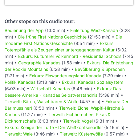
Other stops on this audio tour:
Bedienung der App
(1:00 min) •
Einleitung West-Kanada
(3:28
min) •
Die frühe First Nations Geschichte
(21:53 min) •
Die
moderne First Nations Geschichte
(8:54 min) •
Exkurs:
Totempfähle als Zeugen einer untergegangenen Kultur
(6:02
min) •
Exkurs: Kultureller Völkermord - Residential Schools
(7:45
min) •
Geographie Kanadas
(1:58 min) •
Exkurs: Die Entstehung
der Rockie Mountains
(6:28 min) •
Bevölkerung & Sprachen
(7:21 min) •
Exkurs: Einwanderungsland Kanada
(7:29 min) •
Politik Kanadas
(3:13 min) •
Exkurs: Kanadas Sozialsystem
(6:03 min) •
Wirtschaft Kanadas
(6:46 min) •
Exkurs: Das
bessere Amerika - Kanadas Selbstverständnis
(5:38 min) •
Tierwelt: Bären, Waschbären & Wölfe
(4:57 min) •
Exkurs: Der
Bär muss her!
(6:50 min) •
Tierwelt: Elche, Wapiti-Hirsche &
Karibus
(11:27 min) •
Tierwelt: Eichhörnchen, Pikas &
Dickhornschafe
(6:03 min) •
Tierwelt: Vögel
(6:31 min) •
Exkurs: Könige der Lüfte - Der Weißkopfseeadler
(5:16 min) •
Tierwelt: Wale
(8:46 min) •
Tierwelt: Küstenwölfe
(0:57 min) •