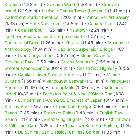
Stadium
(1:33 min) •
Science World
(0:54 min) •
Granville
Island
(2:19 min) •
Harbour Centre Tower (Lookout)
(1:41 min) •
Waterfront Station (SeaBus)
(2:03 min) •
Vancouver Art Gallery
(1:33 min) •
Hotel Vancouver
(1:05 min) •
Canada Place
(2:40
min) •
Coal Harbour
(1:25 min) •
Yaletown
(2:24 min) •
Yaletown Roundhouse & Uferpromenade
(1:07 min) •
Commercial Drive
(1:26 min) •
Kitsilano
(1:46 min) •
Museum of
Anthropology
(1:34 min) •
Capilano Suspension Bridge
(1:07
min) •
Lynn Canyon Park
(0:57 min) •
Mount Seymour
Provincial Park
(0:59 min) •
Grouse Mountain
(1:55 min) •
Greater Vancouver Zoo
(0:44 min) •
Sea to Sky Highway
(0:55
min) •
Capilano River Salmon Hatchery
(1:11 min) •
Marine
Building
(1:56 min) •
Vancouver Seawall
(1:01 min) •
Vancouver
Aquarium
(1:49 min) •
Totempfähle
(1:09 min) •
Deadman's
Island
(0:33 min) •
Brockton Point & Nine O'Clock Gun
(1:08
min) •
Lumberman's Arch & SS Empress of Japan
(0:44 min) •
Stanley Park
(2:57 min) •
Lions Gate Bridge
(0:54 min) •
Third
Beach
(0:45 min) •
Prospect Point
(0:40 min) •
English Bay
Beach
(1:12 min) •
A-maze-ing laughter
(1:02 min) •
Chinatown
& Millenium Gate
(1:26 min) •
Chinatown Sam Kee Building
(1:25
min) •
Dr. Sun Yat-Sen Classical Chinese Garden
(1:35 min) •