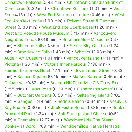
Chinatown Balkone
(0:48 min) •
Chinatown Canadian Bank of
Commerce
(0:32 min) •
Chinatown Kulinarik
(1:01 min) •
West
End
(4:15 min) •
West End Stratmore Lodge
(0:46 min) •
West
End Architekturstile
(1:00 min) •
Robson Street & Denman
Street
(0:30 min) •
West End alte Überbleibsel
(1:20 min) •
West End Roedde House Museum
(1:17 min) •
Vancouvers
Neighbourhoods
(0:49 min) •
Britannia Mine Museum
(0:37
min) •
Shannon Falls
(0:56 min) •
Sea to Sky Gondola
(1:24
min) •
Brandywine Falls
(1:43 min) •
Whistler
(2:03 min) •
Audain Art Museum
(1:01 min) •
Vancouver Island
(4:11 min) •
Victoria
(1:36 min) •
Victoria Inner Harbour
(1:36 min) •
Fairmont Empress Hotel
(1:11 min) •
Government Street
(0:39
min) •
Bastion Square
(0:45 min) •
Market Square
(0:45 min) •
Chinatown
(0:37 min) •
Beacon Hill Park, Mile 0 & Terry Fox
(1:55 min) •
Dallas Road
(0:39 min) •
Fisherman's Wharf
(1:08
min) •
Butchart Gardens
(0:50 min) •
Saltspring Island
(1:02
min) •
Ganges
(1:44 min) •
Beddis Beach
(0:34 min) •
Vesuvius
Bay Beach
(0:30 min) •
Jack Foster Beach
(0:35 min) •
Ruckle
Provincial Park
(1:24 min) •
Salt Spring Island Cheese
(0:51
min) •
Chemainus
(2:07 min) •
Wandgemälde The Steam
Donkey at Work
(1:09 min) •
Wandgemälde Native Heritage