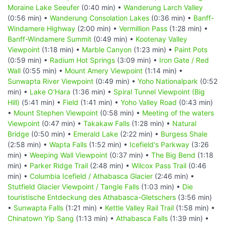
Moraine Lake Seeufer
(0:40 min) •
Wanderung Larch Valley
(0:56 min) •
Wanderung Consolation Lakes
(0:36 min) •
Banff-
Windamere Highway
(2:00 min) •
Vermillion Pass
(1:28 min) •
Banff-Windamere Summit
(0:49 min) •
Kootenay Valley
Viewpoint
(1:18 min) •
Marble Canyon
(1:23 min) •
Paint Pots
(0:59 min) •
Radium Hot Springs
(3:09 min) •
Iron Gate / Red
Wall
(0:55 min) •
Mount Amery Viewpoint
(1:14 min) •
Sunwapta River Viewpoint
(0:49 min) •
Yoho Nationalpark
(0:52
min) •
Lake O'Hara
(1:36 min) •
Spiral Tunnel Viewpoint (Big
Hill)
(5:41 min) •
Field
(1:41 min) •
Yoho Valley Road
(0:43 min)
•
Mount Stephen Viewpoint
(0:58 min) •
Meeting of the waters
Viewpoint
(0:47 min) •
Takakaw Falls
(1:28 min) •
Natural
Bridge
(0:50 min) •
Emerald Lake
(2:22 min) •
Burgess Shale
(2:58 min) •
Wapta Falls
(1:52 min) •
Icefield's Parkway
(3:26
min) •
Weeping Wall Viewpoint
(0:37 min) •
The Big Bend
(1:18
min) •
Parker Ridge Trail
(2:48 min) •
Wilcox Pass Trail
(0:46
min) •
Columbia Icefield / Athabasca Glacier
(2:46 min) •
Stutfield Glacier Viewpoint / Tangle Falls
(1:03 min) •
Die
touristische Entdeckung des Athabasca-Gletschers
(3:56 min)
•
Sunwapta Falls
(1:21 min) •
Kettle Valley Rail Trail
(1:58 min) •
Chinatown Yip Sang
(1:13 min) •
Athabasca Falls
(1:39 min) •