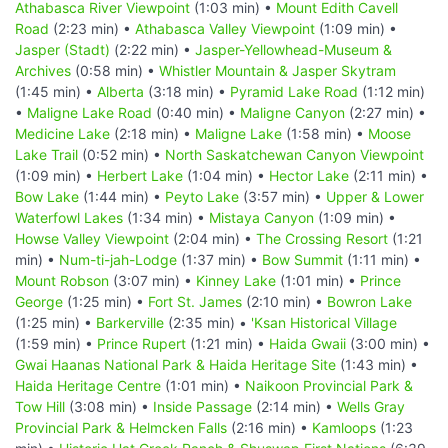
Athabasca River Viewpoint
(1:03 min) •
Mount Edith Cavell
Road
(2:23 min) •
Athabasca Valley Viewpoint
(1:09 min) •
Jasper (Stadt)
(2:22 min) •
Jasper-Yellowhead-Museum &
Archives
(0:58 min) •
Whistler Mountain & Jasper Skytram
(1:45 min) •
Alberta
(3:18 min) •
Pyramid Lake Road
(1:12 min)
•
Maligne Lake Road
(0:40 min) •
Maligne Canyon
(2:27 min) •
Medicine Lake
(2:18 min) •
Maligne Lake
(1:58 min) •
Moose
Lake Trail
(0:52 min) •
North Saskatchewan Canyon Viewpoint
(1:09 min) •
Herbert Lake
(1:04 min) •
Hector Lake
(2:11 min) •
Bow Lake
(1:44 min) •
Peyto Lake
(3:57 min) •
Upper & Lower
Waterfowl Lakes
(1:34 min) •
Mistaya Canyon
(1:09 min) •
Howse Valley Viewpoint
(2:04 min) •
The Crossing Resort
(1:21
min) •
Num-ti-jah-Lodge
(1:37 min) •
Bow Summit
(1:11 min) •
Mount Robson
(3:07 min) •
Kinney Lake
(1:01 min) •
Prince
George
(1:25 min) •
Fort St. James
(2:10 min) •
Bowron Lake
(1:25 min) •
Barkerville
(2:35 min) •
'Ksan Historical Village
(1:59 min) •
Prince Rupert
(1:21 min) •
Haida Gwaii
(3:00 min) •
Gwai Haanas National Park & Haida Heritage Site
(1:43 min) •
Haida Heritage Centre
(1:01 min) •
Naikoon Provincial Park &
Tow Hill
(3:08 min) •
Inside Passage
(2:14 min) •
Wells Gray
Provincial Park & Helmcken Falls
(2:16 min) •
Kamloops
(1:23