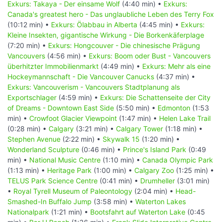
Exkurs: Takaya - Der einsame Wolf
(4:40 min) •
Exkurs:
Canada's greatest hero - Das unglaubliche Leben des Terry Fox
(10:12 min) •
Exkurs: Ölabbau in Alberta
(4:45 min) •
Exkurs:
Kleine Insekten, gigantische Wirkung - Die Borkenkäferplage
(7:20 min) •
Exkurs: Hongcouver - Die chinesische Prägung
Vancouvers
(4:56 min) •
Exkurs: Boom oder Bust - Vancouvers
überhitzter Immobilienmarkt
(4:49 min) •
Exkurs: Mehr als eine
Hockeymannschaft - Die Vancouver Canucks
(4:37 min) •
Exkurs: Vancouverism - Vancouvers Stadtplanung als
Exportschlager
(4:59 min) •
Exkurs: Die Schattenseite der City
of Dreams - Downtown East Side
(5:50 min) •
Edmonton
(1:53
min) •
Crowfoot Glacier Viewpoint
(1:47 min) •
Helen Lake Trail
(0:28 min) •
Calgary
(3:21 min) •
Calgary Tower
(1:18 min) •
Stephen Avenue
(2:22 min) •
Skywalk 15
(1:20 min) •
Wonderland Sculpture
(0:46 min) •
Prince's Island Park
(0:49
min) •
National Music Centre
(1:10 min) •
Canada Olympic Park
(1:13 min) •
Heritage Park
(1:00 min) •
Calgary Zoo
(1:25 min) •
TELUS Park Science Centre
(0:41 min) •
Drumheller
(3:01 min)
•
Royal Tyrell Museum of Paleontology
(2:04 min) •
Head-
Smashed-In Buffalo Jump
(3:58 min) •
Waterton Lakes
Nationalpark
(1:21 min) •
Bootsfahrt auf Waterton Lake
(0:45