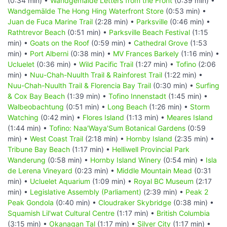
(0:34 min) •
Wandgemälde Letters from the Front
(0:39 min) •
Wandgemälde The Hong Hing Waterfront Store
(0:53 min) •
Juan de Fuca Marine Trail
(2:28 min) •
Parksville
(0:46 min) •
Rathtrevor Beach
(0:51 min) •
Parksville Beach Festival
(1:15
min) •
Goats on the Roof
(0:59 min) •
Cathedral Grove
(1:53
min) •
Port Alberni
(0:38 min) •
MV Frances Barkely
(1:16 min) •
Ucluelet
(0:36 min) •
Wild Pacific Trail
(1:27 min) •
Tofino
(2:06
min) •
Nuu-Chah-Nuulth Trail & Rainforest Trail
(1:22 min) •
Nuu-Chah-Nuulth Trail & Florencia Bay Trail
(0:30 min) •
Surfing
& Cox Bay Beach
(1:39 min) •
Tofino Innenstadt
(1:45 min) •
Walbeobachtung
(0:51 min) •
Long Beach
(1:26 min) •
Storm
Watching
(0:42 min) •
Flores Island
(1:13 min) •
Meares Island
(1:44 min) •
Tofino: Naa'Waya'Sum Botanical Gardens
(0:59
min) •
West Coast Trail
(2:18 min) •
Hornby Island
(2:35 min) •
Tribune Bay Beach
(1:17 min) •
Helliwell Provincial Park
Wanderung
(0:58 min) •
Hornby Island Winery
(0:54 min) •
Isla
de Lerena Vineyard
(0:23 min) •
Middle Mountain Mead
(0:31
min) •
Ucluelet Aquarium
(1:09 min) •
Royal BC Museum
(2:17
min) •
Legislative Assembly (Parliament)
(2:39 min) •
Peak 2
Peak Gondola
(0:40 min) •
Cloudraker Skybridge
(0:38 min) •
Squamish Lil'wat Cultural Centre
(1:17 min) •
British Columbia
(3:15 min) •
Okanagan Tal
(1:17 min) •
Silver City
(1:17 min) •