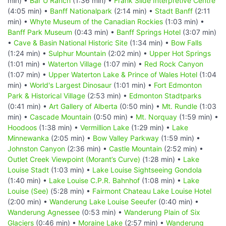
min) •
Bar U Ranch
(1:36 min) •
Frank Slide Interpretive Centre
(4:05 min) •
Banff Nationalpark
(2:14 min) •
Stadt Banff
(2:11
min) •
Whyte Museum of the Canadian Rockies
(1:03 min) •
Banff Park Museum
(0:43 min) •
Banff Springs Hotel
(3:07 min)
•
Cave & Basin National Historic Site
(1:34 min) •
Bow Falls
(1:24 min) •
Sulphur Mountain
(2:02 min) •
Upper Hot Springs
(1:01 min) •
Waterton Village
(1:07 min) •
Red Rock Canyon
(1:07 min) •
Upper Waterton Lake & Prince of Wales Hotel
(1:04
min) •
World's Largest Dinosaur
(1:01 min) •
Fort Edmonton
Park & Historical Village
(2:53 min) •
Edmonton Stadtparks
(0:41 min) •
Art Gallery of Alberta
(0:50 min) •
Mt. Rundle
(1:03
min) •
Cascade Mountain
(0:50 min) •
Mt. Norquay
(1:59 min) •
Hoodoos
(1:38 min) •
Vermillion Lake
(1:29 min) •
Lake
Minnewanka
(2:05 min) •
Bow Valley Parkway
(1:59 min) •
Johnston Canyon
(2:36 min) •
Castle Mountain
(2:52 min) •
Outlet Creek Viewpoint (Morant’s Curve)
(1:28 min) •
Lake
Louise Stadt
(1:03 min) •
Lake Louise Sightseeing Gondola
(1:40 min) •
Lake Louise C.P.R. Bahnhof
(1:08 min) •
Lake
Louise (See)
(5:28 min) •
Fairmont Chateau Lake Louise Hotel
(2:00 min) •
Wanderung Lake Louise Seeufer
(0:40 min) •
Wanderung Agnessee
(0:53 min) •
Wanderung Plain of Six
Glaciers
(0:46 min) •
Moraine Lake
(2:57 min) •
Wanderung