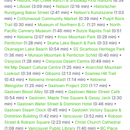
min) •
Historic Hat Creek Ranch & Shuswap First Nations
(6:39
min) •
Lillooet
(3:09 min) •
Nelson
(2:16 min) •
Historischer
Rundgang Baker Street
(2:41 min) •
Nelson's Kunstszene
(1:03
min) •
Cottonwood Community Market
(0:39 min) •
Pulpit Rock
Trail
(0:30 min) •
Museum of Northern B.C.
(1:21 min) •
North
Pacific Cannery Museum
(1:40 min) •
Butze Rapids Trail
(0:51
min) •
Kelowna
(2:07 min) •
Knox Mountain Park
(0:29 min) •
Penticton
(1:28 min) •
Skaha Lake Beach & Park
(0:33 min) •
Okanagan Lake Beach
(0:54 min) •
SS Sicamous Heritage Park
(1:36 min) •
Munson Mountain & Penticton Schild
(0:40 min) •
Osoyoos
(1:28 min) •
Osoyoos Desert Centre
(0:49 min) •
Nk'Mip Desert Cultural Centre
(1:25 min) •
Anarchist Mountain
Lookout
(0:34 min) •
Gibsons
(2:13 min) •
Soames Hill Trail
(0:43 min) •
Kelowna Innenstadt
(1:14 min) •
Kelowna
Weingüter
(1:25 min) •
Gastown Project 200
(1:17 min) •
Gastown Blood Alley
(0:29 min) •
Gastown Water Street Café
(0:54 min) •
Gastown, Maple Tree Square & Gassy Jack
(2:30
min) •
Gastown Water Street & Dominion Hotel
(0:46 min) •
Gastown Steam Clock
(0:45 min) •
Gastown Victory Square &
Dominion Building
(1:42 min) •
Vancouver
(3:52 min) •
Robson
Street & Robson Square
(2:23 min) •
Christ Church Cathedral
(1:08 min) •
Vancouver Public Library
(1:40 min) •
BC Place