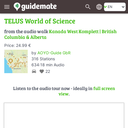
search
language
menu
TELUS World of Science
from the audio walk
Kanada West Komplett | British
Columbia & Alberta
Price: 24.99 €
by
AOYO-Guide GbR
316 Stations
634:18 min Audio
directions_car
favorite
22
Listen to the audio tour now - ideally in
full screen
view
.