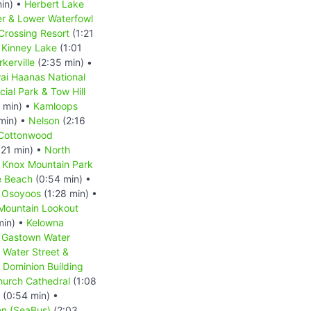
in) •
Herbert Lake
r & Lower Waterfowl
Crossing Resort
(1:21
•
Kinney Lake
(1:01
rkerville
(2:35 min) •
ai Haanas National
ial Park & Tow Hill
 min) •
Kamloops
min) •
Nelson
(2:16
Cottonwood
:21 min) •
North
•
Knox Mountain Park
 Beach
(0:54 min) •
•
Osoyoos
(1:28 min) •
 Mountain Lookout
min) •
Kelowna
•
Gastown Water
Water Street &
 Dominion Building
hurch Cathedral
(1:08
(0:54 min) •
on (SeaBus)
(2:03