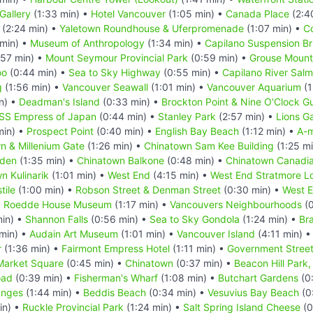
Gallery
(1:33 min) •
Hotel Vancouver
(1:05 min) •
Canada Place
(2:4
(2:24 min) •
Yaletown Roundhouse & Uferpromenade
(1:07 min) •
C
min) •
Museum of Anthropology
(1:34 min) •
Capilano Suspension Br
57 min) •
Mount Seymour Provincial Park
(0:59 min) •
Grouse Mount
oo
(0:44 min) •
Sea to Sky Highway
(0:55 min) •
Capilano River Sal
g
(1:56 min) •
Vancouver Seawall
(1:01 min) •
Vancouver Aquarium
(1
n) •
Deadman's Island
(0:33 min) •
Brockton Point & Nine O'Clock G
SS Empress of Japan
(0:44 min) •
Stanley Park
(2:57 min) •
Lions G
min) •
Prospect Point
(0:40 min) •
English Bay Beach
(1:12 min) •
A-m
n & Millenium Gate
(1:26 min) •
Chinatown Sam Kee Building
(1:25 m
rden
(1:35 min) •
Chinatown Balkone
(0:48 min) •
Chinatown Canadi
n Kulinarik
(1:01 min) •
West End
(4:15 min) •
West End Stratmore L
tile
(1:00 min) •
Robson Street & Denman Street
(0:30 min) •
West E
d Roedde House Museum
(1:17 min) •
Vancouvers Neighbourhoods
(0
in) •
Shannon Falls
(0:56 min) •
Sea to Sky Gondola
(1:24 min) •
Br
min) •
Audain Art Museum
(1:01 min) •
Vancouver Island
(4:11 min) 
r
(1:36 min) •
Fairmont Empress Hotel
(1:11 min) •
Government Stree
Market Square
(0:45 min) •
Chinatown
(0:37 min) •
Beacon Hill Park,
oad
(0:39 min) •
Fisherman's Wharf
(1:08 min) •
Butchart Gardens
(0
nges
(1:44 min) •
Beddis Beach
(0:34 min) •
Vesuvius Bay Beach
(0
in) •
Ruckle Provincial Park
(1:24 min) •
Salt Spring Island Cheese
(0