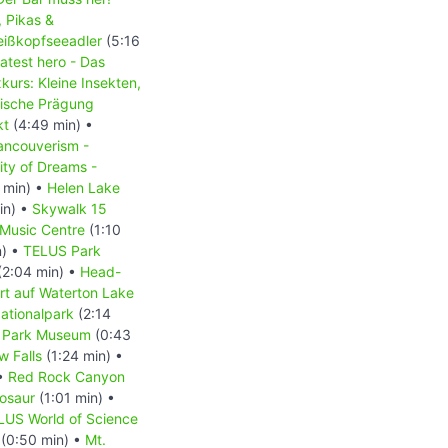
, Pikas &
Weißkopfseeadler
(5:16
atest hero - Das
kurs: Kleine Insekten,
sische Prägung
kt
(4:49 min) •
ancouverism -
ity of Dreams -
 min) •
Helen Lake
in) •
Skywalk 15
 Music Centre
(1:10
n) •
TELUS Park
(2:04 min) •
Head-
rt auf Waterton Lake
ationalpark
(2:14
f Park Museum
(0:43
w Falls
(1:24 min) •
 •
Red Rock Canyon
nosaur
(1:01 min) •
LUS World of Science
(0:50 min) •
Mt.