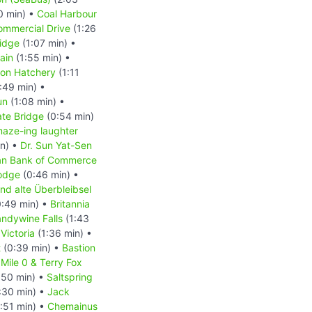
0 min) •
Coal Harbour
ommercial Drive
(1:26
idge
(1:07 min) •
ain
(1:55 min) •
mon Hatchery
(1:11
:49 min) •
un
(1:08 min) •
ate Bridge
(0:54 min)
aze-ing laughter
in) •
Dr. Sun Yat-Sen
an Bank of Commerce
odge
(0:46 min) •
nd alte Überbleibsel
:49 min) •
Britannia
andywine Falls
(1:43
•
Victoria
(1:36 min) •
t
(0:39 min) •
Bastion
 Mile 0 & Terry Fox
:50 min) •
Saltspring
:30 min) •
Jack
:51 min) •
Chemainus