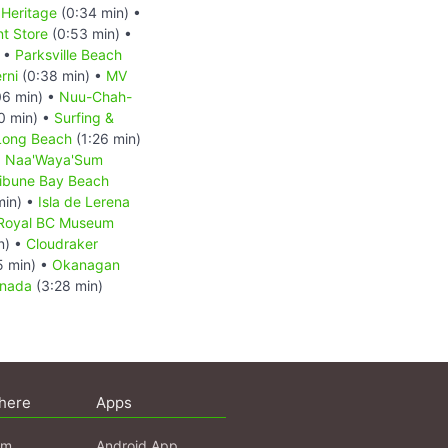
Heritage
(0:34 min) •
t Store
(0:53 min) •
) •
Parksville Beach
rni
(0:38 min) •
MV
06 min) •
Nuu-Chah-
0 min) •
Surfing &
Long Beach
(1:26 min)
o: Naa'Waya'Sum
ribune Bay Beach
min) •
Isla de Lerena
Royal BC Museum
n) •
Cloudraker
5 min) •
Okanagan
anada
(3:28 min)
here
Apps
am
Android App