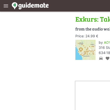
menu
Exkurs: Ta
from the audio wa
Price: 24.99 €
by
AOY
316 St
634:18
directions_car
favorite