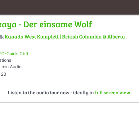
kaya - Der einsame Wolf
lk
Kanada West Komplett | British Columbia & Alberta
O-Guide GbR
ations
 min Audio
23
Listen to the audio tour now - ideally in
full screen view
.