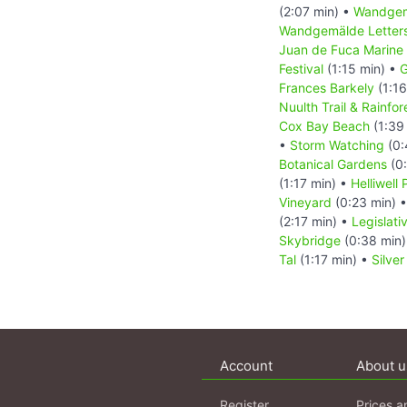
(2:07 min) •
Wandgem
Wandgemälde Letters
Juan de Fuca Marine 
Festival
(1:15 min) •
G
Frances Barkely
(1:16
Nuulth Trail & Rainfore
Cox Bay Beach
(1:39
•
Storm Watching
(0:
Botanical Gardens
(0:
(1:17 min) •
Helliwell
Vineyard
(0:23 min) 
(2:17 min) •
Legislati
Skybridge
(0:38 min
Tal
(1:17 min) •
Silver
Account
About u
Register
Prices a