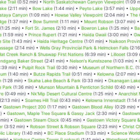
ke Trail
(0:52 min) •
North Saskatchewan Canyon Viewpoint
(1:09 m
ake
(2:11 min) •
Bow Lake
(1:44 min) •
Peyto Lake
(3:57 min) •
Uppe
staya Canyon
(1:09 min) •
Howse Valley Viewpoint
(2:04 min) •
The 
dge
(1:37 min) •
Bow Summit
(1:11 min) •
Mount Robson
(3:07 min) 
(1:25 min) •
Fort St. James
(2:10 min) •
Bowron Lake
(1:25 min) •
Ba
e
(1:59 min) •
Prince Rupert
(1:21 min) •
Haida Gwaii
(3:00 min) •
Gw
 Site
(1:43 min) •
Haida Heritage Centre
(1:01 min) •
Naikoon Provinc
assage
(2:14 min) •
Wells Gray Provincial Park & Helmcken Falls
(2:16
 Hat Creek Ranch & Shuswap First Nations
(6:39 min) •
Lillooet
(3:09 
undgang Baker Street
(2:41 min) •
Nelson's Kunstszene
(1:03 min) •
:39 min) •
Pulpit Rock Trail
(0:30 min) •
Museum of Northern B.C.
(1
eum
(1:40 min) •
Butze Rapids Trail
(0:51 min) •
Kelowna
(2:07 min) 
n
(1:28 min) •
Skaha Lake Beach & Park
(0:33 min) •
Okanagan Lake
e Park
(1:36 min) •
Munson Mountain & Penticton Schild
(0:40 min) 
re
(0:49 min) •
Nk'Mip Desert Cultural Centre
(1:25 min) •
Anarchist
(2:13 min) •
Soames Hill Trail
(0:43 min) •
Kelowna Innenstadt
(1:14 
 •
Gastown Project 200
(1:17 min) •
Gastown Blood Alley
(0:29 min) 
) •
Gastown, Maple Tree Square & Gassy Jack
(2:30 min) •
Gastown 
 min) •
Gastown Steam Clock
(0:45 min) •
Gastown Victory Square &
er
(3:52 min) •
Robson Street & Robson Square
(2:23 min) •
Christ C
ic Library
(1:40 min) •
BC Place Stadium
(1:33 min) •
Science World
 min) •
Harbour Centre Tower (Lookout)
(1:41 min) •
Waterfront Stati