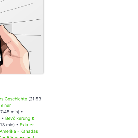
ons Geschichte
(21:53
 einer
7:45 min) •
) •
Bevölkerung &
13 min) •
Exkurs:
 Amerika - Kanadas
Der Bär muss her!