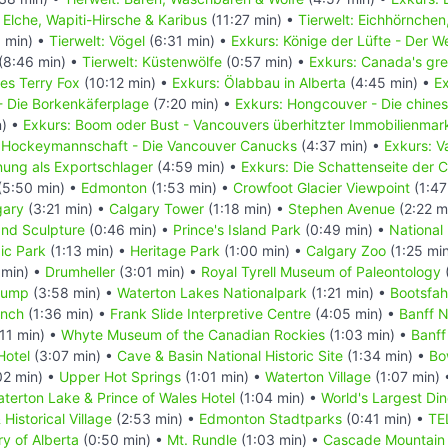
: Elche, Wapiti-Hirsche & Karibus
(11:27 min) •
Tierwelt: Eichhörnchen
 min) •
Tierwelt: Vögel
(6:31 min) •
Exkurs: Könige der Lüfte - Der 
(8:46 min) •
Tierwelt: Küstenwölfe
(0:57 min) •
Exkurs: Canada's gre
es Terry Fox
(10:12 min) •
Exkurs: Ölabbau in Alberta
(4:45 min) •
Ex
- Die Borkenkäferplage
(7:20 min) •
Exkurs: Hongcouver - Die chine
n) •
Exkurs: Boom oder Bust - Vancouvers überhitzter Immobilienmar
ne Hockeymannschaft - Die Vancouver Canucks
(4:37 min) •
Exkurs: V
ung als Exportschlager
(4:59 min) •
Exkurs: Die Schattenseite der C
(5:50 min) •
Edmonton
(1:53 min) •
Crowfoot Glacier Viewpoint
(1:47
gary
(3:21 min) •
Calgary Tower
(1:18 min) •
Stephen Avenue
(2:22 m
nd Sculpture
(0:46 min) •
Prince's Island Park
(0:49 min) •
National
ic Park
(1:13 min) •
Heritage Park
(1:00 min) •
Calgary Zoo
(1:25 mi
 min) •
Drumheller
(3:01 min) •
Royal Tyrell Museum of Paleontology
Jump
(3:58 min) •
Waterton Lakes Nationalpark
(1:21 min) •
Bootsfah
anch
(1:36 min) •
Frank Slide Interpretive Centre
(4:05 min) •
Banff N
11 min) •
Whyte Museum of the Canadian Rockies
(1:03 min) •
Banf
Hotel
(3:07 min) •
Cave & Basin National Historic Site
(1:34 min) •
Bo
02 min) •
Upper Hot Springs
(1:01 min) •
Waterton Village
(1:07 min)
terton Lake & Prince of Wales Hotel
(1:04 min) •
World's Largest Di
Historical Village
(2:53 min) •
Edmonton Stadtparks
(0:41 min) •
TE
ry of Alberta
(0:50 min) •
Mt. Rundle
(1:03 min) •
Cascade Mountain