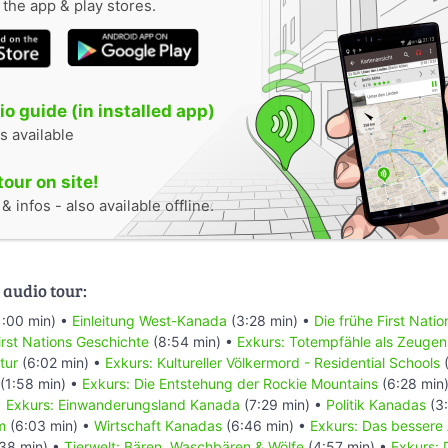
n the app & play stores.
o guide (in installed app)
s available
tour on site!
 infos - also available offline.
 audio tour:
1:00 min) •
Einleitung West-Kanada
(3:28 min) •
Die frühe First Nati
rst Nations Geschichte
(8:54 min) •
Exkurs: Totempfähle als Zeugen
tur
(6:02 min) •
Exkurs: Kultureller Völkermord - Residential Schools
(
(1:58 min) •
Exkurs: Die Entstehung der Rockie Mountains
(6:28 min
•
Exkurs: Einwanderungsland Kanada
(7:29 min) •
Politik Kanadas
(3:
m
(6:03 min) •
Wirtschaft Kanadas
(6:46 min) •
Exkurs: Das bessere
38 min) •
Tierwelt: Bären, Waschbären & Wölfe
(4:57 min) •
Exkurs: 