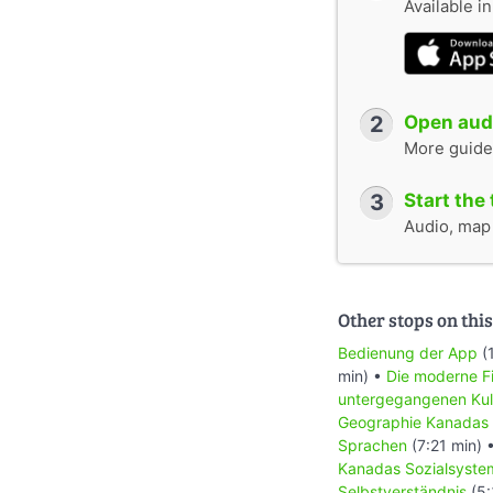
Available i
2
Open audi
More guide
3
Start the 
Audio, map &
Other stops on this
Bedienung der App
(
min) •
Die moderne Fi
untergegangenen Kul
Geographie Kanadas
Sprachen
(7:21 min) 
Kanadas Sozialsyste
Selbstverständnis
(5: