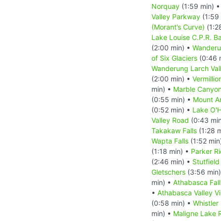
Norquay
(1:59 min) 
Valley Parkway
(1:59
(Morant’s Curve)
(1:2
Lake Louise C.P.R. B
(2:00 min) •
Wanderu
of Six Glaciers
(0:46 
Wanderung Larch Val
(2:00 min) •
Vermillio
min) •
Marble Canyo
(0:55 min) •
Mount A
(0:52 min) •
Lake O'
Valley Road
(0:43 mi
Takakaw Falls
(1:28 
Wapta Falls
(1:52 min
(1:18 min) •
Parker Ri
(2:46 min) •
Stutfield
Gletschers
(3:56 min
min) •
Athabasca Fall
•
Athabasca Valley V
(0:58 min) •
Whistler
min) •
Maligne Lake 