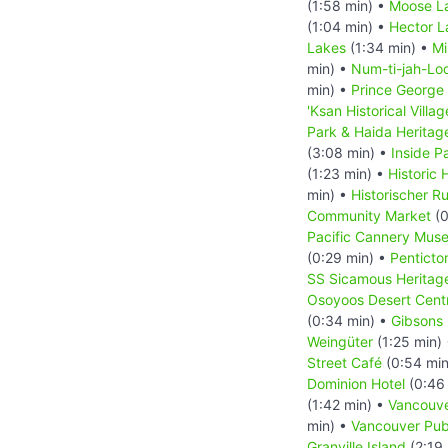
(1:58 min) •
Moose La
(1:04 min) •
Hector L
Lakes
(1:34 min) •
Mi
min) •
Num-ti-jah-Lo
min) •
Prince George
'Ksan Historical Villag
Park & Haida Heritage
(3:08 min) •
Inside P
(1:23 min) •
Historic
min) •
Historischer R
Community Market
(0
Pacific Cannery Mus
(0:29 min) •
Penticto
SS Sicamous Heritag
Osoyoos Desert Cent
(0:34 min) •
Gibsons
Weingüter
(1:25 min)
Street Café
(0:54 min
Dominion Hotel
(0:46
(1:42 min) •
Vancouv
min) •
Vancouver Publ
Granville Island
(2:19