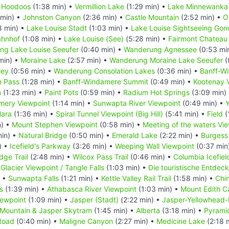
•
Hoodoos
(1:38 min) •
Vermillion Lake
(1:29 min) •
Lake Minnewanka
 min) •
Johnston Canyon
(2:36 min) •
Castle Mountain
(2:52 min) •
O
8 min) •
Lake Louise Stadt
(1:03 min) •
Lake Louise Sightseeing Gon
ahnhof
(1:08 min) •
Lake Louise (See)
(5:28 min) •
Fairmont Chateau 
ng Lake Louise Seeufer
(0:40 min) •
Wanderung Agnessee
(0:53 mi
min) •
Moraine Lake
(2:57 min) •
Wanderung Moraine Lake Seeufer
(
ley
(0:56 min) •
Wanderung Consolation Lakes
(0:36 min) •
Banff-W
n Pass
(1:28 min) •
Banff-Windamere Summit
(0:49 min) •
Kootenay V
n
(1:23 min) •
Paint Pots
(0:59 min) •
Radium Hot Springs
(3:09 min)
mery Viewpoint
(1:14 min) •
Sunwapta River Viewpoint
(0:49 min) •
Hara
(1:36 min) •
Spiral Tunnel Viewpoint (Big Hill)
(5:41 min) •
Field
(
n) •
Mount Stephen Viewpoint
(0:58 min) •
Meeting of the waters Vi
min) •
Natural Bridge
(0:50 min) •
Emerald Lake
(2:22 min) •
Burgess
) •
Icefield's Parkway
(3:26 min) •
Weeping Wall Viewpoint
(0:37 min
dge Trail
(2:48 min) •
Wilcox Pass Trail
(0:46 min) •
Columbia Icefiel
 Glacier Viewpoint / Tangle Falls
(1:03 min) •
Die touristische Entde
) •
Sunwapta Falls
(1:21 min) •
Kettle Valley Rail Trail
(1:58 min) •
Chi
s
(1:39 min) •
Athabasca River Viewpoint
(1:03 min) •
Mount Edith C
iewpoint
(1:09 min) •
Jasper (Stadt)
(2:22 min) •
Jasper-Yellowhead
 Mountain & Jasper Skytram
(1:45 min) •
Alberta
(3:18 min) •
Pyrami
Road
(0:40 min) •
Maligne Canyon
(2:27 min) •
Medicine Lake
(2:18 