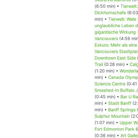
(6:50 min) •
Tierwelt
Dickhornschafe
(6:03
min) •
Tierwelt: Wale
unglaubliche Leben d
gigantische Wirkung 
Vancouvers
(4:56 mi
Exkurs: Mehr als ei
Vancouvers Stadtplan
Downtown East Side
Trail
(0:28 min) •
Cal
(1:20 min) •
Wonderla
min) •
Canada Olymp
Science Centre
(0:41
Smashed-In Buffalo 
(0:45 min) •
Bar U R
min) •
Stadt Banff
(2:
min) •
Banff Springs 
Sulphur Mountain
(2:
(1:07 min) •
Upper Wa
Fort Edmonton Park & 
(0:36 min) •
Art Galle