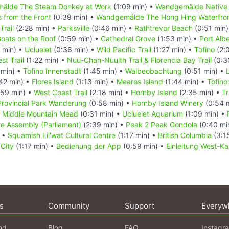
älde The Steam Donkey at Work
(1:09 min) •
Wandgemälde Native 
 from the Front
(0:39 min) •
Wandgemälde The Hong Hing Waterfron
Trail
(2:28 min) •
Parksville
(0:46 min) •
Rathtrevor Beach
(0:51 min
oats on the Roof
(0:59 min) •
Cathedral Grove
(1:53 min) •
Port Albe
 min) •
Ucluelet
(0:36 min) •
Wild Pacific Trail
(1:27 min) •
Tofino
(2:
st Trail
(1:22 min) •
Nuu-Chah-Nuulth Trail & Florencia Bay Trail
(0:3
 min) •
Tofino Innenstadt
(1:45 min) •
Walbeobachtung
(0:51 min) •
42 min) •
Flores Island
(1:13 min) •
Meares Island
(1:44 min) •
Tofin
59 min) •
West Coast Trail
(2:18 min) •
Hornby Island
(2:35 min) •
T
 Provincial Park Wanderung
(0:58 min) •
Hornby Island Winery
(0:54 
•
Middle Mountain Mead
(0:31 min) •
Ucluelet Aquarium
(1:09 min) •
ve Assembly (Parliament)
(2:39 min) •
Peak 2 Peak Gondola
(0:40 mi
) •
Squamish Lil'wat Cultural Centre
(1:17 min) •
British Columbia
(3:1
 City
(1:17 min) •
Bedienung der App
(0:59 min) •
Einleitung West-K
s
Community
Support
Everyw
nd
Blog
FAQ
Instagr