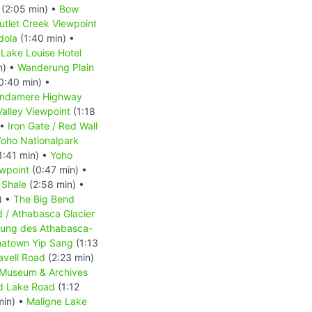
(2:05 min) •
Bow
utlet Creek Viewpoint
dola
(1:40 min) •
Lake Louise Hotel
n) •
Wanderung Plain
0:40 min) •
indamere Highway
alley Viewpoint
(1:18
 •
Iron Gate / Red Wall
Yoho Nationalpark
1:41 min) •
Yoho
ewpoint
(0:47 min) •
 Shale
(2:58 min) •
) •
The Big Bend
d / Athabasca Glacier
ckung des Athabasca-
natown Yip Sang
(1:13
avell Road
(2:23 min)
-Museum & Archives
d Lake Road
(1:12
min) •
Maligne Lake