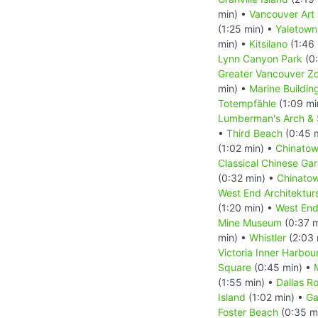
min) •
Vancouver Art 
(1:25 min) •
Yaletown
min) •
Kitsilano
(1:46 
Lynn Canyon Park
(0:
Greater Vancouver Z
min) •
Marine Buildin
Totempfähle
(1:09 mi
Lumberman's Arch & 
•
Third Beach
(0:45 
(1:02 min) •
Chinatow
Classical Chinese Ga
(0:32 min) •
Chinatow
West End Architekturs
(1:20 min) •
West En
Mine Museum
(0:37 m
min) •
Whistler
(2:03 
Victoria Inner Harbou
Square
(0:45 min) •
(1:55 min) •
Dallas R
Island
(1:02 min) •
Ga
Foster Beach
(0:35 m