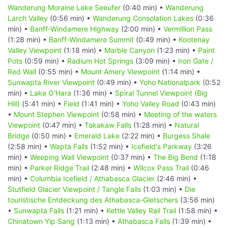
Wanderung Moraine Lake Seeufer
(0:40 min) •
Wanderung
Larch Valley
(0:56 min) •
Wanderung Consolation Lakes
(0:36
min) •
Banff-Windamere Highway
(2:00 min) •
Vermillion Pass
(1:28 min) •
Banff-Windamere Summit
(0:49 min) •
Kootenay
Valley Viewpoint
(1:18 min) •
Marble Canyon
(1:23 min) •
Paint
Pots
(0:59 min) •
Radium Hot Springs
(3:09 min) •
Iron Gate /
Red Wall
(0:55 min) •
Mount Amery Viewpoint
(1:14 min) •
Sunwapta River Viewpoint
(0:49 min) •
Yoho Nationalpark
(0:52
min) •
Lake O'Hara
(1:36 min) •
Spiral Tunnel Viewpoint (Big
Hill)
(5:41 min) •
Field
(1:41 min) •
Yoho Valley Road
(0:43 min)
•
Mount Stephen Viewpoint
(0:58 min) •
Meeting of the waters
Viewpoint
(0:47 min) •
Takakaw Falls
(1:28 min) •
Natural
Bridge
(0:50 min) •
Emerald Lake
(2:22 min) •
Burgess Shale
(2:58 min) •
Wapta Falls
(1:52 min) •
Icefield's Parkway
(3:26
min) •
Weeping Wall Viewpoint
(0:37 min) •
The Big Bend
(1:18
min) •
Parker Ridge Trail
(2:48 min) •
Wilcox Pass Trail
(0:46
min) •
Columbia Icefield / Athabasca Glacier
(2:46 min) •
Stutfield Glacier Viewpoint / Tangle Falls
(1:03 min) •
Die
touristische Entdeckung des Athabasca-Gletschers
(3:56 min)
•
Sunwapta Falls
(1:21 min) •
Kettle Valley Rail Trail
(1:58 min) •
Chinatown Yip Sang
(1:13 min) •
Athabasca Falls
(1:39 min) •