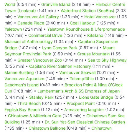
World
(0:54 min) •
Granville Island
(2:19 min) •
Harbour Centre
Tower (Lookout)
(1:41 min) •
Waterfront Station (SeaBus)
(2:03
min) •
Vancouver Art Gallery
(1:33 min) •
Hotel Vancouver
(1:05
min) •
Canada Place
(2:40 min) •
Coal Harbour
(1:25 min) •
Yaletown
(2:24 min) •
Yaletown Roundhouse & Uferpromenade
(1:07 min) •
Commercial Drive
(1:26 min) •
Kitsilano
(1:46 min) •
Museum of Anthropology
(1:34 min) •
Capilano Suspension
Bridge
(1:07 min) •
Lynn Canyon Park
(0:57 min) •
Mount
Seymour Provincial Park
(0:59 min) •
Grouse Mountain
(1:55
min) •
Greater Vancouver Zoo
(0:44 min) •
Sea to Sky Highway
(0:55 min) •
Capilano River Salmon Hatchery
(1:11 min) •
Marine Building
(1:56 min) •
Vancouver Seawall
(1:01 min) •
Vancouver Aquarium
(1:49 min) •
Totempfähle
(1:09 min) •
Deadman's Island
(0:33 min) •
Brockton Point & Nine O'Clock
Gun
(1:08 min) •
Lumberman's Arch & SS Empress of Japan
(0:44 min) •
Stanley Park
(2:57 min) •
Lions Gate Bridge
(0:54
min) •
Third Beach
(0:45 min) •
Prospect Point
(0:40 min) •
English Bay Beach
(1:12 min) •
A-maze-ing laughter
(1:02 min)
•
Chinatown & Millenium Gate
(1:26 min) •
Chinatown Sam Kee
Building
(1:25 min) •
Dr. Sun Yat-Sen Classical Chinese Garden
(1:35 min) •
Chinatown Balkone
(0:48 min) •
Chinatown