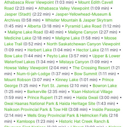
Athabasca River Viewpoint
(1:03 min) •
Mount Edith Cavell
Road
(2:23 min) •
Athabasca Valley Viewpoint
(1:09 min) •
Jasper (Stadt)
(2:22 min) •
Jasper-Yellowhead-Museum &
Archives
(0:58 min) •
Whistler Mountain & Jasper Skytram
(1:45 min) •
Alberta
(3:18 min) •
Pyramid Lake Road
(1:12 min)
•
Maligne Lake Road
(0:40 min) •
Maligne Canyon
(2:27 min) •
Medicine Lake
(2:18 min) •
Maligne Lake
(1:58 min) •
Moose
Lake Trail
(0:52 min) •
North Saskatchewan Canyon Viewpoint
(1:09 min) •
Herbert Lake
(1:04 min) •
Hector Lake
(2:11 min) •
Bow Lake
(1:44 min) •
Peyto Lake
(3:57 min) •
Upper & Lower
Waterfowl Lakes
(1:34 min) •
Mistaya Canyon
(1:09 min) •
Howse Valley Viewpoint
(2:04 min) •
The Crossing Resort
(1:21
min) •
Num-ti-jah-Lodge
(1:37 min) •
Bow Summit
(1:11 min) •
Mount Robson
(3:07 min) •
Kinney Lake
(1:01 min) •
Prince
George
(1:25 min) •
Fort St. James
(2:10 min) •
Bowron Lake
(1:25 min) •
Barkerville
(2:35 min) •
'Ksan Historical Village
(1:59 min) •
Prince Rupert
(1:21 min) •
Haida Gwaii
(3:00 min) •
Gwai Haanas National Park & Haida Heritage Site
(1:43 min) •
Naikoon Provincial Park & Tow Hill
(3:08 min) •
Inside Passage
(2:14 min) •
Wells Gray Provincial Park & Helmcken Falls
(2:16
min) •
Kamloops
(1:23 min) •
Historic Hat Creek Ranch &