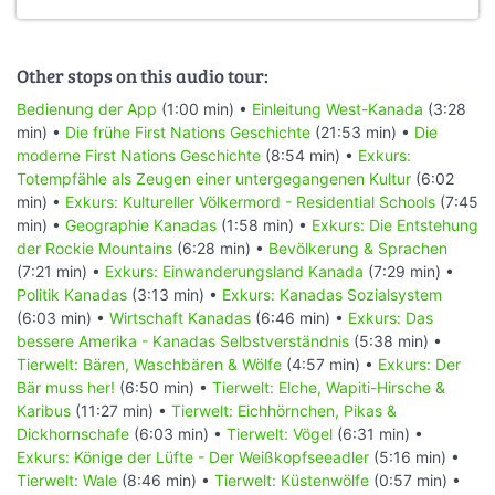
Other stops on this audio tour:
Bedienung der App
(1:00 min) •
Einleitung West-Kanada
(3:28
min) •
Die frühe First Nations Geschichte
(21:53 min) •
Die
moderne First Nations Geschichte
(8:54 min) •
Exkurs:
Totempfähle als Zeugen einer untergegangenen Kultur
(6:02
min) •
Exkurs: Kultureller Völkermord - Residential Schools
(7:45
min) •
Geographie Kanadas
(1:58 min) •
Exkurs: Die Entstehung
der Rockie Mountains
(6:28 min) •
Bevölkerung & Sprachen
(7:21 min) •
Exkurs: Einwanderungsland Kanada
(7:29 min) •
Politik Kanadas
(3:13 min) •
Exkurs: Kanadas Sozialsystem
(6:03 min) •
Wirtschaft Kanadas
(6:46 min) •
Exkurs: Das
bessere Amerika - Kanadas Selbstverständnis
(5:38 min) •
Tierwelt: Bären, Waschbären & Wölfe
(4:57 min) •
Exkurs: Der
Bär muss her!
(6:50 min) •
Tierwelt: Elche, Wapiti-Hirsche &
Karibus
(11:27 min) •
Tierwelt: Eichhörnchen, Pikas &
Dickhornschafe
(6:03 min) •
Tierwelt: Vögel
(6:31 min) •
Exkurs: Könige der Lüfte - Der Weißkopfseeadler
(5:16 min) •
Tierwelt: Wale
(8:46 min) •
Tierwelt: Küstenwölfe
(0:57 min) •