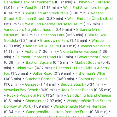
Canadian Bank of Commerce
(0:32 min) •
Chinatown Kulinarik
(1:01 min) •
West End
(4:15 min) •
West End Stratmore Lodge
(0:46 min) •
West End Architekturstile
(1:00 min) •
Robson
Street & Denman Street
(0:30 min) •
West End alte Überbleibsel
(1:20 min) •
West End Roedde House Museum
(1:17 min) •
Vancouvers Neighbourhoods
(0:49 min) •
Britannia Mine
Museum
(0:37 min) •
Shannon Falls
(0:56 min) •
Sea to Sky
Gondola
(1:24 min) •
Brandywine Falls
(1:43 min) •
Whistler
(2:03 min) •
Audain Art Museum
(1:01 min) •
Vancouver Island
(4:11 min) •
Victoria
(1:36 min) •
Victoria Inner Harbour
(1:36
min) •
Fairmont Empress Hotel
(1:11 min) •
Government Street
(0:39 min) •
Bastion Square
(0:45 min) •
Market Square
(0:45
min) •
Chinatown
(0:37 min) •
Beacon Hill Park, Mile 0 & Terry
Fox
(1:55 min) •
Dallas Road
(0:39 min) •
Fisherman's Wharf
(1:08 min) •
Butchart Gardens
(0:50 min) •
Saltspring Island
(1:02 min) •
Ganges
(1:44 min) •
Beddis Beach
(0:34 min) •
Vesuvius Bay Beach
(0:30 min) •
Jack Foster Beach
(0:35 min)
•
Ruckle Provincial Park
(1:24 min) •
Salt Spring Island Cheese
(0:51 min) •
Chemainus
(2:07 min) •
Wandgemälde The Steam
Donkey at Work
(1:09 min) •
Wandgemälde Native Heritage
(0:34 min) •
Wandgemälde Letters from the Front
(0:39 min) •