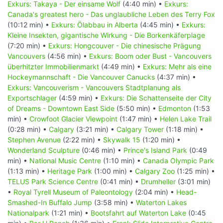
Exkurs: Takaya - Der einsame Wolf
(4:40 min) •
Exkurs:
Canada's greatest hero - Das unglaubliche Leben des Terry Fox
(10:12 min) •
Exkurs: Ölabbau in Alberta
(4:45 min) •
Exkurs:
Kleine Insekten, gigantische Wirkung - Die Borkenkäferplage
(7:20 min) •
Exkurs: Hongcouver - Die chinesische Prägung
Vancouvers
(4:56 min) •
Exkurs: Boom oder Bust - Vancouvers
überhitzter Immobilienmarkt
(4:49 min) •
Exkurs: Mehr als eine
Hockeymannschaft - Die Vancouver Canucks
(4:37 min) •
Exkurs: Vancouverism - Vancouvers Stadtplanung als
Exportschlager
(4:59 min) •
Exkurs: Die Schattenseite der City
of Dreams - Downtown East Side
(5:50 min) •
Edmonton
(1:53
min) •
Crowfoot Glacier Viewpoint
(1:47 min) •
Helen Lake Trail
(0:28 min) •
Calgary
(3:21 min) •
Calgary Tower
(1:18 min) •
Stephen Avenue
(2:22 min) •
Skywalk 15
(1:20 min) •
Wonderland Sculpture
(0:46 min) •
Prince's Island Park
(0:49
min) •
National Music Centre
(1:10 min) •
Canada Olympic Park
(1:13 min) •
Heritage Park
(1:00 min) •
Calgary Zoo
(1:25 min) •
TELUS Park Science Centre
(0:41 min) •
Drumheller
(3:01 min)
•
Royal Tyrell Museum of Paleontology
(2:04 min) •
Head-
Smashed-In Buffalo Jump
(3:58 min) •
Waterton Lakes
Nationalpark
(1:21 min) •
Bootsfahrt auf Waterton Lake
(0:45