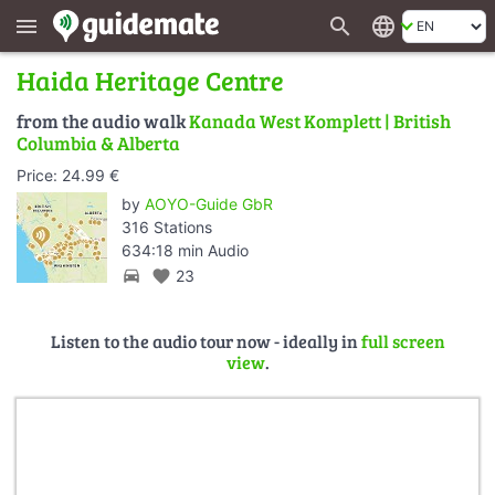
search
language
menu
Haida Heritage Centre
from the audio walk
Kanada West Komplett | British
Columbia & Alberta
Price: 24.99 €
by
AOYO-Guide GbR
316 Stations
634:18 min Audio
directions_car
favorite
23
Listen to the audio tour now - ideally in
full screen
view
.