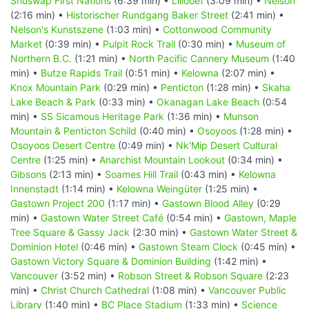
Shuswap First Nations
(6:39 min) •
Lillooet
(3:09 min) •
Nelson
(2:16 min) •
Historischer Rundgang Baker Street
(2:41 min) •
Nelson's Kunstszene
(1:03 min) •
Cottonwood Community
Market
(0:39 min) •
Pulpit Rock Trail
(0:30 min) •
Museum of
Northern B.C.
(1:21 min) •
North Pacific Cannery Museum
(1:40
min) •
Butze Rapids Trail
(0:51 min) •
Kelowna
(2:07 min) •
Knox Mountain Park
(0:29 min) •
Penticton
(1:28 min) •
Skaha
Lake Beach & Park
(0:33 min) •
Okanagan Lake Beach
(0:54
min) •
SS Sicamous Heritage Park
(1:36 min) •
Munson
Mountain & Penticton Schild
(0:40 min) •
Osoyoos
(1:28 min) •
Osoyoos Desert Centre
(0:49 min) •
Nk'Mip Desert Cultural
Centre
(1:25 min) •
Anarchist Mountain Lookout
(0:34 min) •
Gibsons
(2:13 min) •
Soames Hill Trail
(0:43 min) •
Kelowna
Innenstadt
(1:14 min) •
Kelowna Weingüter
(1:25 min) •
Gastown Project 200
(1:17 min) •
Gastown Blood Alley
(0:29
min) •
Gastown Water Street Café
(0:54 min) •
Gastown, Maple
Tree Square & Gassy Jack
(2:30 min) •
Gastown Water Street &
Dominion Hotel
(0:46 min) •
Gastown Steam Clock
(0:45 min) •
Gastown Victory Square & Dominion Building
(1:42 min) •
Vancouver
(3:52 min) •
Robson Street & Robson Square
(2:23
min) •
Christ Church Cathedral
(1:08 min) •
Vancouver Public
Library
(1:40 min) •
BC Place Stadium
(1:33 min) •
Science