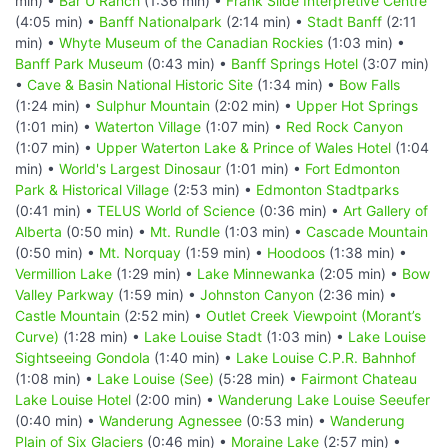
min) •
Bar U Ranch
(1:36 min) •
Frank Slide Interpretive Centre
(4:05 min) •
Banff Nationalpark
(2:14 min) •
Stadt Banff
(2:11
min) •
Whyte Museum of the Canadian Rockies
(1:03 min) •
Banff Park Museum
(0:43 min) •
Banff Springs Hotel
(3:07 min)
•
Cave & Basin National Historic Site
(1:34 min) •
Bow Falls
(1:24 min) •
Sulphur Mountain
(2:02 min) •
Upper Hot Springs
(1:01 min) •
Waterton Village
(1:07 min) •
Red Rock Canyon
(1:07 min) •
Upper Waterton Lake & Prince of Wales Hotel
(1:04
min) •
World's Largest Dinosaur
(1:01 min) •
Fort Edmonton
Park & Historical Village
(2:53 min) •
Edmonton Stadtparks
(0:41 min) •
TELUS World of Science
(0:36 min) •
Art Gallery of
Alberta
(0:50 min) •
Mt. Rundle
(1:03 min) •
Cascade Mountain
(0:50 min) •
Mt. Norquay
(1:59 min) •
Hoodoos
(1:38 min) •
Vermillion Lake
(1:29 min) •
Lake Minnewanka
(2:05 min) •
Bow
Valley Parkway
(1:59 min) •
Johnston Canyon
(2:36 min) •
Castle Mountain
(2:52 min) •
Outlet Creek Viewpoint (Morant’s
Curve)
(1:28 min) •
Lake Louise Stadt
(1:03 min) •
Lake Louise
Sightseeing Gondola
(1:40 min) •
Lake Louise C.P.R. Bahnhof
(1:08 min) •
Lake Louise (See)
(5:28 min) •
Fairmont Chateau
Lake Louise Hotel
(2:00 min) •
Wanderung Lake Louise Seeufer
(0:40 min) •
Wanderung Agnessee
(0:53 min) •
Wanderung
Plain of Six Glaciers
(0:46 min) •
Moraine Lake
(2:57 min) •