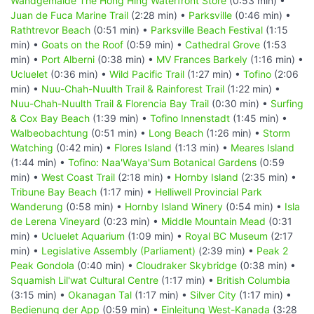
Wandgemälde The Hong Hing Waterfront Store
(0:53 min) •
Juan de Fuca Marine Trail
(2:28 min) •
Parksville
(0:46 min) •
Rathtrevor Beach
(0:51 min) •
Parksville Beach Festival
(1:15
min) •
Goats on the Roof
(0:59 min) •
Cathedral Grove
(1:53
min) •
Port Alberni
(0:38 min) •
MV Frances Barkely
(1:16 min) •
Ucluelet
(0:36 min) •
Wild Pacific Trail
(1:27 min) •
Tofino
(2:06
min) •
Nuu-Chah-Nuulth Trail & Rainforest Trail
(1:22 min) •
Nuu-Chah-Nuulth Trail & Florencia Bay Trail
(0:30 min) •
Surfing
& Cox Bay Beach
(1:39 min) •
Tofino Innenstadt
(1:45 min) •
Walbeobachtung
(0:51 min) •
Long Beach
(1:26 min) •
Storm
Watching
(0:42 min) •
Flores Island
(1:13 min) •
Meares Island
(1:44 min) •
Tofino: Naa'Waya'Sum Botanical Gardens
(0:59
min) •
West Coast Trail
(2:18 min) •
Hornby Island
(2:35 min) •
Tribune Bay Beach
(1:17 min) •
Helliwell Provincial Park
Wanderung
(0:58 min) •
Hornby Island Winery
(0:54 min) •
Isla
de Lerena Vineyard
(0:23 min) •
Middle Mountain Mead
(0:31
min) •
Ucluelet Aquarium
(1:09 min) •
Royal BC Museum
(2:17
min) •
Legislative Assembly (Parliament)
(2:39 min) •
Peak 2
Peak Gondola
(0:40 min) •
Cloudraker Skybridge
(0:38 min) •
Squamish Lil'wat Cultural Centre
(1:17 min) •
British Columbia
(3:15 min) •
Okanagan Tal
(1:17 min) •
Silver City
(1:17 min) •
Bedienung der App
(0:59 min) •
Einleitung West-Kanada
(3:28