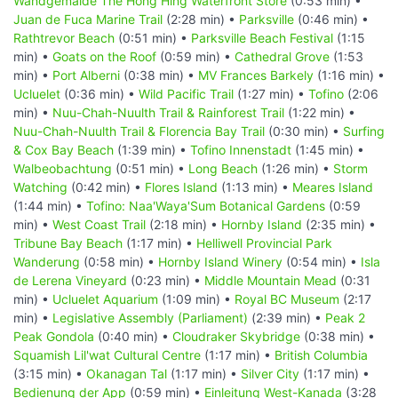
Wandgemälde The Hong Hing Waterfront Store
(0:53 min) •
Juan de Fuca Marine Trail
(2:28 min) •
Parksville
(0:46 min) •
Rathtrevor Beach
(0:51 min) •
Parksville Beach Festival
(1:15
min) •
Goats on the Roof
(0:59 min) •
Cathedral Grove
(1:53
min) •
Port Alberni
(0:38 min) •
MV Frances Barkely
(1:16 min) •
Ucluelet
(0:36 min) •
Wild Pacific Trail
(1:27 min) •
Tofino
(2:06
min) •
Nuu-Chah-Nuulth Trail & Rainforest Trail
(1:22 min) •
Nuu-Chah-Nuulth Trail & Florencia Bay Trail
(0:30 min) •
Surfing
& Cox Bay Beach
(1:39 min) •
Tofino Innenstadt
(1:45 min) •
Walbeobachtung
(0:51 min) •
Long Beach
(1:26 min) •
Storm
Watching
(0:42 min) •
Flores Island
(1:13 min) •
Meares Island
(1:44 min) •
Tofino: Naa'Waya'Sum Botanical Gardens
(0:59
min) •
West Coast Trail
(2:18 min) •
Hornby Island
(2:35 min) •
Tribune Bay Beach
(1:17 min) •
Helliwell Provincial Park
Wanderung
(0:58 min) •
Hornby Island Winery
(0:54 min) •
Isla
de Lerena Vineyard
(0:23 min) •
Middle Mountain Mead
(0:31
min) •
Ucluelet Aquarium
(1:09 min) •
Royal BC Museum
(2:17
min) •
Legislative Assembly (Parliament)
(2:39 min) •
Peak 2
Peak Gondola
(0:40 min) •
Cloudraker Skybridge
(0:38 min) •
Squamish Lil'wat Cultural Centre
(1:17 min) •
British Columbia
(3:15 min) •
Okanagan Tal
(1:17 min) •
Silver City
(1:17 min) •
Bedienung der App
(0:59 min) •
Einleitung West-Kanada
(3:28