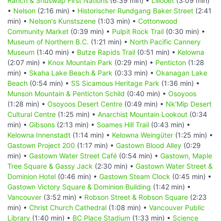
Ranch & Shuswap First Nations
(6:39 min) •
Lillooet
(3:09 min)
•
Nelson
(2:16 min) •
Historischer Rundgang Baker Street
(2:41
min) •
Nelson's Kunstszene
(1:03 min) •
Cottonwood
Community Market
(0:39 min) •
Pulpit Rock Trail
(0:30 min) •
Museum of Northern B.C.
(1:21 min) •
North Pacific Cannery
Museum
(1:40 min) •
Butze Rapids Trail
(0:51 min) •
Kelowna
(2:07 min) •
Knox Mountain Park
(0:29 min) •
Penticton
(1:28
min) •
Skaha Lake Beach & Park
(0:33 min) •
Okanagan Lake
Beach
(0:54 min) •
SS Sicamous Heritage Park
(1:36 min) •
Munson Mountain & Penticton Schild
(0:40 min) •
Osoyoos
(1:28 min) •
Osoyoos Desert Centre
(0:49 min) •
Nk'Mip Desert
Cultural Centre
(1:25 min) •
Anarchist Mountain Lookout
(0:34
min) •
Gibsons
(2:13 min) •
Soames Hill Trail
(0:43 min) •
Kelowna Innenstadt
(1:14 min) •
Kelowna Weingüter
(1:25 min) •
Gastown Project 200
(1:17 min) •
Gastown Blood Alley
(0:29
min) •
Gastown Water Street Café
(0:54 min) •
Gastown, Maple
Tree Square & Gassy Jack
(2:30 min) •
Gastown Water Street &
Dominion Hotel
(0:46 min) •
Gastown Steam Clock
(0:45 min) •
Gastown Victory Square & Dominion Building
(1:42 min) •
Vancouver
(3:52 min) •
Robson Street & Robson Square
(2:23
min) •
Christ Church Cathedral
(1:08 min) •
Vancouver Public
Library
(1:40 min) •
BC Place Stadium
(1:33 min) •
Science