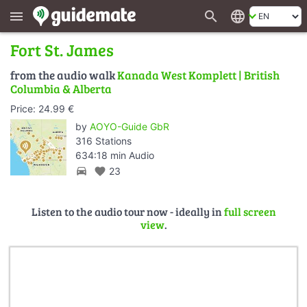
search
language
menu
Fort St. James
from the audio walk
Kanada West Komplett | British
Columbia & Alberta
Price: 24.99 €
by
AOYO-Guide GbR
316 Stations
634:18 min Audio
directions_car
favorite
23
Listen to the audio tour now - ideally in
full screen
view
.