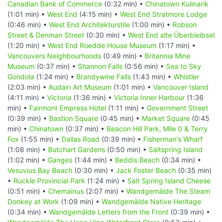
Canadian Bank of Commerce
(0:32 min) •
Chinatown Kulinarik
(1:01 min) •
West End
(4:15 min) •
West End Stratmore Lodge
(0:46 min) •
West End Architekturstile
(1:00 min) •
Robson
Street & Denman Street
(0:30 min) •
West End alte Überbleibsel
(1:20 min) •
West End Roedde House Museum
(1:17 min) •
Vancouvers Neighbourhoods
(0:49 min) •
Britannia Mine
Museum
(0:37 min) •
Shannon Falls
(0:56 min) •
Sea to Sky
Gondola
(1:24 min) •
Brandywine Falls
(1:43 min) •
Whistler
(2:03 min) •
Audain Art Museum
(1:01 min) •
Vancouver Island
(4:11 min) •
Victoria
(1:36 min) •
Victoria Inner Harbour
(1:36
min) •
Fairmont Empress Hotel
(1:11 min) •
Government Street
(0:39 min) •
Bastion Square
(0:45 min) •
Market Square
(0:45
min) •
Chinatown
(0:37 min) •
Beacon Hill Park, Mile 0 & Terry
Fox
(1:55 min) •
Dallas Road
(0:39 min) •
Fisherman's Wharf
(1:08 min) •
Butchart Gardens
(0:50 min) •
Saltspring Island
(1:02 min) •
Ganges
(1:44 min) •
Beddis Beach
(0:34 min) •
Vesuvius Bay Beach
(0:30 min) •
Jack Foster Beach
(0:35 min)
•
Ruckle Provincial Park
(1:24 min) •
Salt Spring Island Cheese
(0:51 min) •
Chemainus
(2:07 min) •
Wandgemälde The Steam
Donkey at Work
(1:09 min) •
Wandgemälde Native Heritage
(0:34 min) •
Wandgemälde Letters from the Front
(0:39 min) •