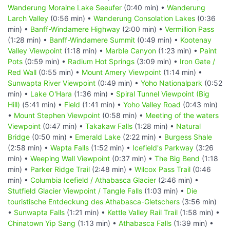
Wanderung Moraine Lake Seeufer
(0:40 min) •
Wanderung
Larch Valley
(0:56 min) •
Wanderung Consolation Lakes
(0:36
min) •
Banff-Windamere Highway
(2:00 min) •
Vermillion Pass
(1:28 min) •
Banff-Windamere Summit
(0:49 min) •
Kootenay
Valley Viewpoint
(1:18 min) •
Marble Canyon
(1:23 min) •
Paint
Pots
(0:59 min) •
Radium Hot Springs
(3:09 min) •
Iron Gate /
Red Wall
(0:55 min) •
Mount Amery Viewpoint
(1:14 min) •
Sunwapta River Viewpoint
(0:49 min) •
Yoho Nationalpark
(0:52
min) •
Lake O'Hara
(1:36 min) •
Spiral Tunnel Viewpoint (Big
Hill)
(5:41 min) •
Field
(1:41 min) •
Yoho Valley Road
(0:43 min)
•
Mount Stephen Viewpoint
(0:58 min) •
Meeting of the waters
Viewpoint
(0:47 min) •
Takakaw Falls
(1:28 min) •
Natural
Bridge
(0:50 min) •
Emerald Lake
(2:22 min) •
Burgess Shale
(2:58 min) •
Wapta Falls
(1:52 min) •
Icefield's Parkway
(3:26
min) •
Weeping Wall Viewpoint
(0:37 min) •
The Big Bend
(1:18
min) •
Parker Ridge Trail
(2:48 min) •
Wilcox Pass Trail
(0:46
min) •
Columbia Icefield / Athabasca Glacier
(2:46 min) •
Stutfield Glacier Viewpoint / Tangle Falls
(1:03 min) •
Die
touristische Entdeckung des Athabasca-Gletschers
(3:56 min)
•
Sunwapta Falls
(1:21 min) •
Kettle Valley Rail Trail
(1:58 min) •
Chinatown Yip Sang
(1:13 min) •
Athabasca Falls
(1:39 min) •