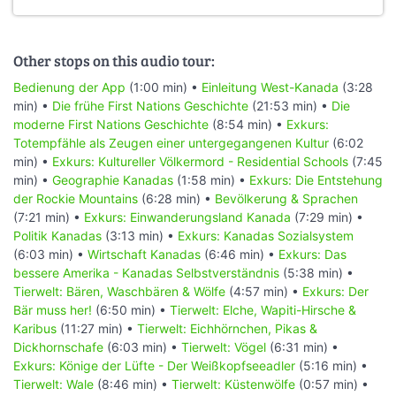
Other stops on this audio tour:
Bedienung der App
(1:00 min) •
Einleitung West-Kanada
(3:28
min) •
Die frühe First Nations Geschichte
(21:53 min) •
Die
moderne First Nations Geschichte
(8:54 min) •
Exkurs:
Totempfähle als Zeugen einer untergegangenen Kultur
(6:02
min) •
Exkurs: Kultureller Völkermord - Residential Schools
(7:45
min) •
Geographie Kanadas
(1:58 min) •
Exkurs: Die Entstehung
der Rockie Mountains
(6:28 min) •
Bevölkerung & Sprachen
(7:21 min) •
Exkurs: Einwanderungsland Kanada
(7:29 min) •
Politik Kanadas
(3:13 min) •
Exkurs: Kanadas Sozialsystem
(6:03 min) •
Wirtschaft Kanadas
(6:46 min) •
Exkurs: Das
bessere Amerika - Kanadas Selbstverständnis
(5:38 min) •
Tierwelt: Bären, Waschbären & Wölfe
(4:57 min) •
Exkurs: Der
Bär muss her!
(6:50 min) •
Tierwelt: Elche, Wapiti-Hirsche &
Karibus
(11:27 min) •
Tierwelt: Eichhörnchen, Pikas &
Dickhornschafe
(6:03 min) •
Tierwelt: Vögel
(6:31 min) •
Exkurs: Könige der Lüfte - Der Weißkopfseeadler
(5:16 min) •
Tierwelt: Wale
(8:46 min) •
Tierwelt: Küstenwölfe
(0:57 min) •