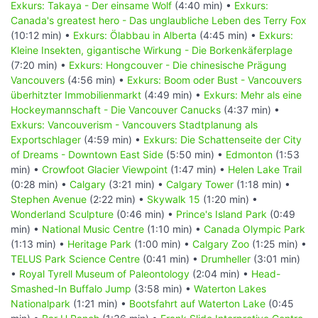
Exkurs: Takaya - Der einsame Wolf
(4:40 min) •
Exkurs:
Canada's greatest hero - Das unglaubliche Leben des Terry Fox
(10:12 min) •
Exkurs: Ölabbau in Alberta
(4:45 min) •
Exkurs:
Kleine Insekten, gigantische Wirkung - Die Borkenkäferplage
(7:20 min) •
Exkurs: Hongcouver - Die chinesische Prägung
Vancouvers
(4:56 min) •
Exkurs: Boom oder Bust - Vancouvers
überhitzter Immobilienmarkt
(4:49 min) •
Exkurs: Mehr als eine
Hockeymannschaft - Die Vancouver Canucks
(4:37 min) •
Exkurs: Vancouverism - Vancouvers Stadtplanung als
Exportschlager
(4:59 min) •
Exkurs: Die Schattenseite der City
of Dreams - Downtown East Side
(5:50 min) •
Edmonton
(1:53
min) •
Crowfoot Glacier Viewpoint
(1:47 min) •
Helen Lake Trail
(0:28 min) •
Calgary
(3:21 min) •
Calgary Tower
(1:18 min) •
Stephen Avenue
(2:22 min) •
Skywalk 15
(1:20 min) •
Wonderland Sculpture
(0:46 min) •
Prince's Island Park
(0:49
min) •
National Music Centre
(1:10 min) •
Canada Olympic Park
(1:13 min) •
Heritage Park
(1:00 min) •
Calgary Zoo
(1:25 min) •
TELUS Park Science Centre
(0:41 min) •
Drumheller
(3:01 min)
•
Royal Tyrell Museum of Paleontology
(2:04 min) •
Head-
Smashed-In Buffalo Jump
(3:58 min) •
Waterton Lakes
Nationalpark
(1:21 min) •
Bootsfahrt auf Waterton Lake
(0:45