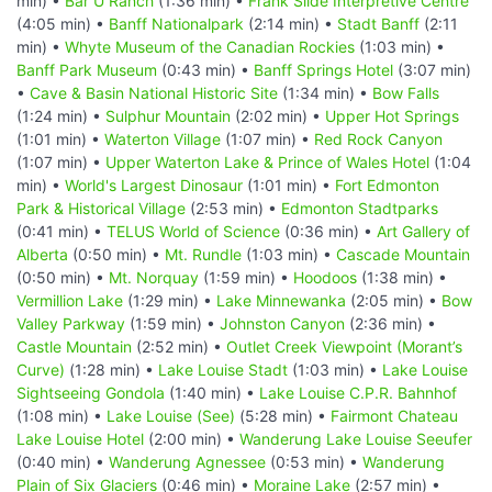
min) •
Bar U Ranch
(1:36 min) •
Frank Slide Interpretive Centre
(4:05 min) •
Banff Nationalpark
(2:14 min) •
Stadt Banff
(2:11
min) •
Whyte Museum of the Canadian Rockies
(1:03 min) •
Banff Park Museum
(0:43 min) •
Banff Springs Hotel
(3:07 min)
•
Cave & Basin National Historic Site
(1:34 min) •
Bow Falls
(1:24 min) •
Sulphur Mountain
(2:02 min) •
Upper Hot Springs
(1:01 min) •
Waterton Village
(1:07 min) •
Red Rock Canyon
(1:07 min) •
Upper Waterton Lake & Prince of Wales Hotel
(1:04
min) •
World's Largest Dinosaur
(1:01 min) •
Fort Edmonton
Park & Historical Village
(2:53 min) •
Edmonton Stadtparks
(0:41 min) •
TELUS World of Science
(0:36 min) •
Art Gallery of
Alberta
(0:50 min) •
Mt. Rundle
(1:03 min) •
Cascade Mountain
(0:50 min) •
Mt. Norquay
(1:59 min) •
Hoodoos
(1:38 min) •
Vermillion Lake
(1:29 min) •
Lake Minnewanka
(2:05 min) •
Bow
Valley Parkway
(1:59 min) •
Johnston Canyon
(2:36 min) •
Castle Mountain
(2:52 min) •
Outlet Creek Viewpoint (Morant’s
Curve)
(1:28 min) •
Lake Louise Stadt
(1:03 min) •
Lake Louise
Sightseeing Gondola
(1:40 min) •
Lake Louise C.P.R. Bahnhof
(1:08 min) •
Lake Louise (See)
(5:28 min) •
Fairmont Chateau
Lake Louise Hotel
(2:00 min) •
Wanderung Lake Louise Seeufer
(0:40 min) •
Wanderung Agnessee
(0:53 min) •
Wanderung
Plain of Six Glaciers
(0:46 min) •
Moraine Lake
(2:57 min) •