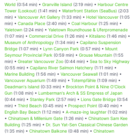
World
(0:54 min) •
Granville Island
(2:19 min) •
Harbour Centre
Tower (Lookout)
(1:41 min) •
Waterfront Station (SeaBus)
(2:03
min) •
Vancouver Art Gallery
(1:33 min) •
Hotel Vancouver
(1:05
min) •
Canada Place
(2:40 min) •
Coal Harbour
(1:25 min) •
Yaletown
(2:24 min) •
Yaletown Roundhouse & Uferpromenade
(1:07 min) •
Commercial Drive
(1:26 min) •
Kitsilano
(1:46 min) •
Museum of Anthropology
(1:34 min) •
Capilano Suspension
Bridge
(1:07 min) •
Lynn Canyon Park
(0:57 min) •
Mount
Seymour Provincial Park
(0:59 min) •
Grouse Mountain
(1:55
min) •
Greater Vancouver Zoo
(0:44 min) •
Sea to Sky Highway
(0:55 min) •
Capilano River Salmon Hatchery
(1:11 min) •
Marine Building
(1:56 min) •
Vancouver Seawall
(1:01 min) •
Vancouver Aquarium
(1:49 min) •
Totempfähle
(1:09 min) •
Deadman's Island
(0:33 min) •
Brockton Point & Nine O'Clock
Gun
(1:08 min) •
Lumberman's Arch & SS Empress of Japan
(0:44 min) •
Stanley Park
(2:57 min) •
Lions Gate Bridge
(0:54
min) •
Third Beach
(0:45 min) •
Prospect Point
(0:40 min) •
English Bay Beach
(1:12 min) •
A-maze-ing laughter
(1:02 min)
•
Chinatown & Millenium Gate
(1:26 min) •
Chinatown Sam Kee
Building
(1:25 min) •
Dr. Sun Yat-Sen Classical Chinese Garden
(1:35 min) •
Chinatown Balkone
(0:48 min) •
Chinatown