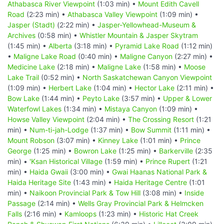
Athabasca River Viewpoint
(1:03 min) •
Mount Edith Cavell
Road
(2:23 min) •
Athabasca Valley Viewpoint
(1:09 min) •
Jasper (Stadt)
(2:22 min) •
Jasper-Yellowhead-Museum &
Archives
(0:58 min) •
Whistler Mountain & Jasper Skytram
(1:45 min) •
Alberta
(3:18 min) •
Pyramid Lake Road
(1:12 min)
•
Maligne Lake Road
(0:40 min) •
Maligne Canyon
(2:27 min) •
Medicine Lake
(2:18 min) •
Maligne Lake
(1:58 min) •
Moose
Lake Trail
(0:52 min) •
North Saskatchewan Canyon Viewpoint
(1:09 min) •
Herbert Lake
(1:04 min) •
Hector Lake
(2:11 min) •
Bow Lake
(1:44 min) •
Peyto Lake
(3:57 min) •
Upper & Lower
Waterfowl Lakes
(1:34 min) •
Mistaya Canyon
(1:09 min) •
Howse Valley Viewpoint
(2:04 min) •
The Crossing Resort
(1:21
min) •
Num-ti-jah-Lodge
(1:37 min) •
Bow Summit
(1:11 min) •
Mount Robson
(3:07 min) •
Kinney Lake
(1:01 min) •
Prince
George
(1:25 min) •
Bowron Lake
(1:25 min) •
Barkerville
(2:35
min) •
'Ksan Historical Village
(1:59 min) •
Prince Rupert
(1:21
min) •
Haida Gwaii
(3:00 min) •
Gwai Haanas National Park &
Haida Heritage Site
(1:43 min) •
Haida Heritage Centre
(1:01
min) •
Naikoon Provincial Park & Tow Hill
(3:08 min) •
Inside
Passage
(2:14 min) •
Wells Gray Provincial Park & Helmcken
Falls
(2:16 min) •
Kamloops
(1:23 min) •
Historic Hat Creek