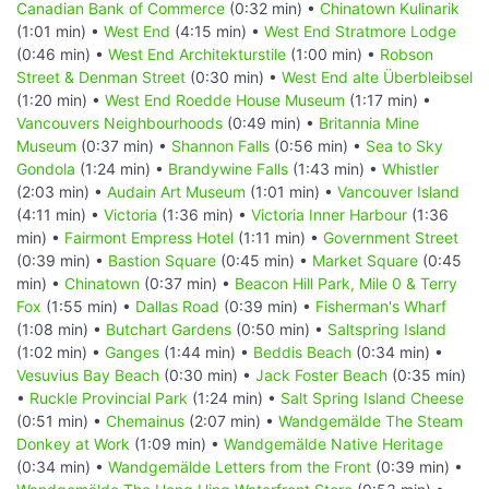
Canadian Bank of Commerce
(0:32 min) •
Chinatown Kulinarik
(1:01 min) •
West End
(4:15 min) •
West End Stratmore Lodge
(0:46 min) •
West End Architekturstile
(1:00 min) •
Robson
Street & Denman Street
(0:30 min) •
West End alte Überbleibsel
(1:20 min) •
West End Roedde House Museum
(1:17 min) •
Vancouvers Neighbourhoods
(0:49 min) •
Britannia Mine
Museum
(0:37 min) •
Shannon Falls
(0:56 min) •
Sea to Sky
Gondola
(1:24 min) •
Brandywine Falls
(1:43 min) •
Whistler
(2:03 min) •
Audain Art Museum
(1:01 min) •
Vancouver Island
(4:11 min) •
Victoria
(1:36 min) •
Victoria Inner Harbour
(1:36
min) •
Fairmont Empress Hotel
(1:11 min) •
Government Street
(0:39 min) •
Bastion Square
(0:45 min) •
Market Square
(0:45
min) •
Chinatown
(0:37 min) •
Beacon Hill Park, Mile 0 & Terry
Fox
(1:55 min) •
Dallas Road
(0:39 min) •
Fisherman's Wharf
(1:08 min) •
Butchart Gardens
(0:50 min) •
Saltspring Island
(1:02 min) •
Ganges
(1:44 min) •
Beddis Beach
(0:34 min) •
Vesuvius Bay Beach
(0:30 min) •
Jack Foster Beach
(0:35 min)
•
Ruckle Provincial Park
(1:24 min) •
Salt Spring Island Cheese
(0:51 min) •
Chemainus
(2:07 min) •
Wandgemälde The Steam
Donkey at Work
(1:09 min) •
Wandgemälde Native Heritage
(0:34 min) •
Wandgemälde Letters from the Front
(0:39 min) •