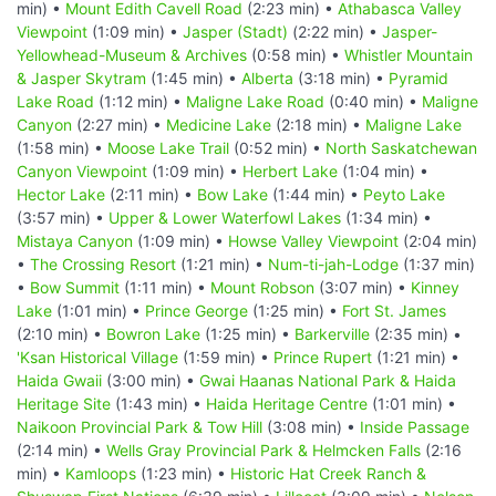
min) •
Mount Edith Cavell Road
(2:23 min) •
Athabasca Valley
Viewpoint
(1:09 min) •
Jasper (Stadt)
(2:22 min) •
Jasper-
Yellowhead-Museum & Archives
(0:58 min) •
Whistler Mountain
& Jasper Skytram
(1:45 min) •
Alberta
(3:18 min) •
Pyramid
Lake Road
(1:12 min) •
Maligne Lake Road
(0:40 min) •
Maligne
Canyon
(2:27 min) •
Medicine Lake
(2:18 min) •
Maligne Lake
(1:58 min) •
Moose Lake Trail
(0:52 min) •
North Saskatchewan
Canyon Viewpoint
(1:09 min) •
Herbert Lake
(1:04 min) •
Hector Lake
(2:11 min) •
Bow Lake
(1:44 min) •
Peyto Lake
(3:57 min) •
Upper & Lower Waterfowl Lakes
(1:34 min) •
Mistaya Canyon
(1:09 min) •
Howse Valley Viewpoint
(2:04 min)
•
The Crossing Resort
(1:21 min) •
Num-ti-jah-Lodge
(1:37 min)
•
Bow Summit
(1:11 min) •
Mount Robson
(3:07 min) •
Kinney
Lake
(1:01 min) •
Prince George
(1:25 min) •
Fort St. James
(2:10 min) •
Bowron Lake
(1:25 min) •
Barkerville
(2:35 min) •
'Ksan Historical Village
(1:59 min) •
Prince Rupert
(1:21 min) •
Haida Gwaii
(3:00 min) •
Gwai Haanas National Park & Haida
Heritage Site
(1:43 min) •
Haida Heritage Centre
(1:01 min) •
Naikoon Provincial Park & Tow Hill
(3:08 min) •
Inside Passage
(2:14 min) •
Wells Gray Provincial Park & Helmcken Falls
(2:16
min) •
Kamloops
(1:23 min) •
Historic Hat Creek Ranch &