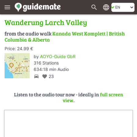
search
language
menu
Wanderung Larch Valley
from the audio walk
Kanada West Komplett | British
Columbia & Alberta
Price: 24.99 €
by
AOYO-Guide GbR
316 Stations
634:18 min Audio
directions_car
favorite
23
Listen to the audio tour now - ideally in
full screen
view
.