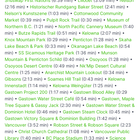
Shuswap First Nations
(6:39 min) •
Lillooet
(3:09 min) •
Nelson
(2:16 min) •
Historischer Rundgang Baker Street
(2:41 min) •
Nelson's Kunstszene
(1:03 min) •
Cottonwood Community
Market
(0:39 min) •
Pulpit Rock Trail
(0:30 min) •
Museum of
Northern B.C.
(1:21 min) •
North Pacific Cannery Museum
(1:40
min) •
Butze Rapids Trail
(0:51 min) •
Kelowna
(2:07 min) •
Knox Mountain Park
(0:29 min) •
Penticton
(1:28 min) •
Skaha
Lake Beach & Park
(0:33 min) •
Okanagan Lake Beach
(0:54
min) •
SS Sicamous Heritage Park
(1:36 min) •
Munson
Mountain & Penticton Schild
(0:40 min) •
Osoyoos
(1:28 min) •
Osoyoos Desert Centre
(0:49 min) •
Nk'Mip Desert Cultural
Centre
(1:25 min) •
Anarchist Mountain Lookout
(0:34 min) •
Gibsons
(2:13 min) •
Soames Hill Trail
(0:43 min) •
Kelowna
Innenstadt
(1:14 min) •
Kelowna Weingüter
(1:25 min) •
Gastown Project 200
(1:17 min) •
Gastown Blood Alley
(0:29
min) •
Gastown Water Street Café
(0:54 min) •
Gastown, Maple
Tree Square & Gassy Jack
(2:30 min) •
Gastown Water Street &
Dominion Hotel
(0:46 min) •
Gastown Steam Clock
(0:45 min) •
Gastown Victory Square & Dominion Building
(1:42 min) •
Vancouver
(3:52 min) •
Robson Street & Robson Square
(2:23
min) •
Christ Church Cathedral
(1:08 min) •
Vancouver Public
Library
(1:40 min) •
BC Place Stadium
(1:33 min) •
Science