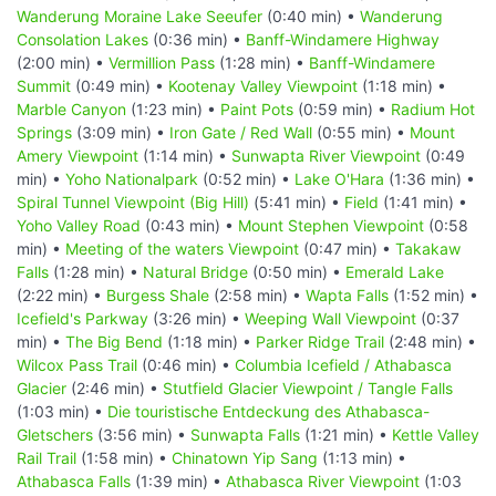
Wanderung Moraine Lake Seeufer
(0:40 min) •
Wanderung
Consolation Lakes
(0:36 min) •
Banff-Windamere Highway
(2:00 min) •
Vermillion Pass
(1:28 min) •
Banff-Windamere
Summit
(0:49 min) •
Kootenay Valley Viewpoint
(1:18 min) •
Marble Canyon
(1:23 min) •
Paint Pots
(0:59 min) •
Radium Hot
Springs
(3:09 min) •
Iron Gate / Red Wall
(0:55 min) •
Mount
Amery Viewpoint
(1:14 min) •
Sunwapta River Viewpoint
(0:49
min) •
Yoho Nationalpark
(0:52 min) •
Lake O'Hara
(1:36 min) •
Spiral Tunnel Viewpoint (Big Hill)
(5:41 min) •
Field
(1:41 min) •
Yoho Valley Road
(0:43 min) •
Mount Stephen Viewpoint
(0:58
min) •
Meeting of the waters Viewpoint
(0:47 min) •
Takakaw
Falls
(1:28 min) •
Natural Bridge
(0:50 min) •
Emerald Lake
(2:22 min) •
Burgess Shale
(2:58 min) •
Wapta Falls
(1:52 min) •
Icefield's Parkway
(3:26 min) •
Weeping Wall Viewpoint
(0:37
min) •
The Big Bend
(1:18 min) •
Parker Ridge Trail
(2:48 min) •
Wilcox Pass Trail
(0:46 min) •
Columbia Icefield / Athabasca
Glacier
(2:46 min) •
Stutfield Glacier Viewpoint / Tangle Falls
(1:03 min) •
Die touristische Entdeckung des Athabasca-
Gletschers
(3:56 min) •
Sunwapta Falls
(1:21 min) •
Kettle Valley
Rail Trail
(1:58 min) •
Chinatown Yip Sang
(1:13 min) •
Athabasca Falls
(1:39 min) •
Athabasca River Viewpoint
(1:03