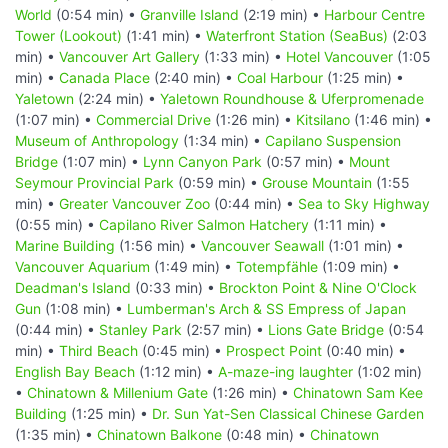
World
(0:54 min) •
Granville Island
(2:19 min) •
Harbour Centre
Tower (Lookout)
(1:41 min) •
Waterfront Station (SeaBus)
(2:03
min) •
Vancouver Art Gallery
(1:33 min) •
Hotel Vancouver
(1:05
min) •
Canada Place
(2:40 min) •
Coal Harbour
(1:25 min) •
Yaletown
(2:24 min) •
Yaletown Roundhouse & Uferpromenade
(1:07 min) •
Commercial Drive
(1:26 min) •
Kitsilano
(1:46 min) •
Museum of Anthropology
(1:34 min) •
Capilano Suspension
Bridge
(1:07 min) •
Lynn Canyon Park
(0:57 min) •
Mount
Seymour Provincial Park
(0:59 min) •
Grouse Mountain
(1:55
min) •
Greater Vancouver Zoo
(0:44 min) •
Sea to Sky Highway
(0:55 min) •
Capilano River Salmon Hatchery
(1:11 min) •
Marine Building
(1:56 min) •
Vancouver Seawall
(1:01 min) •
Vancouver Aquarium
(1:49 min) •
Totempfähle
(1:09 min) •
Deadman's Island
(0:33 min) •
Brockton Point & Nine O'Clock
Gun
(1:08 min) •
Lumberman's Arch & SS Empress of Japan
(0:44 min) •
Stanley Park
(2:57 min) •
Lions Gate Bridge
(0:54
min) •
Third Beach
(0:45 min) •
Prospect Point
(0:40 min) •
English Bay Beach
(1:12 min) •
A-maze-ing laughter
(1:02 min)
•
Chinatown & Millenium Gate
(1:26 min) •
Chinatown Sam Kee
Building
(1:25 min) •
Dr. Sun Yat-Sen Classical Chinese Garden
(1:35 min) •
Chinatown Balkone
(0:48 min) •
Chinatown