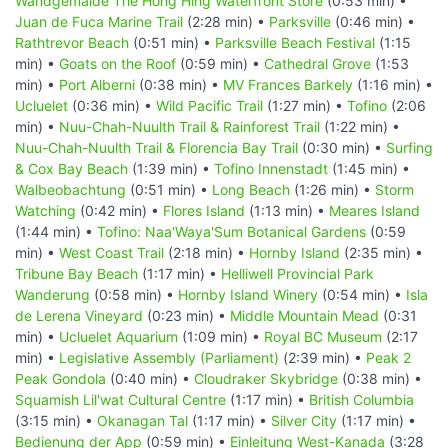
Wandgemälde The Hong Hing Waterfront Store
(0:53 min) •
Juan de Fuca Marine Trail
(2:28 min) •
Parksville
(0:46 min) •
Rathtrevor Beach
(0:51 min) •
Parksville Beach Festival
(1:15
min) •
Goats on the Roof
(0:59 min) •
Cathedral Grove
(1:53
min) •
Port Alberni
(0:38 min) •
MV Frances Barkely
(1:16 min) •
Ucluelet
(0:36 min) •
Wild Pacific Trail
(1:27 min) •
Tofino
(2:06
min) •
Nuu-Chah-Nuulth Trail & Rainforest Trail
(1:22 min) •
Nuu-Chah-Nuulth Trail & Florencia Bay Trail
(0:30 min) •
Surfing
& Cox Bay Beach
(1:39 min) •
Tofino Innenstadt
(1:45 min) •
Walbeobachtung
(0:51 min) •
Long Beach
(1:26 min) •
Storm
Watching
(0:42 min) •
Flores Island
(1:13 min) •
Meares Island
(1:44 min) •
Tofino: Naa'Waya'Sum Botanical Gardens
(0:59
min) •
West Coast Trail
(2:18 min) •
Hornby Island
(2:35 min) •
Tribune Bay Beach
(1:17 min) •
Helliwell Provincial Park
Wanderung
(0:58 min) •
Hornby Island Winery
(0:54 min) •
Isla
de Lerena Vineyard
(0:23 min) •
Middle Mountain Mead
(0:31
min) •
Ucluelet Aquarium
(1:09 min) •
Royal BC Museum
(2:17
min) •
Legislative Assembly (Parliament)
(2:39 min) •
Peak 2
Peak Gondola
(0:40 min) •
Cloudraker Skybridge
(0:38 min) •
Squamish Lil'wat Cultural Centre
(1:17 min) •
British Columbia
(3:15 min) •
Okanagan Tal
(1:17 min) •
Silver City
(1:17 min) •
Bedienung der App
(0:59 min) •
Einleitung West-Kanada
(3:28