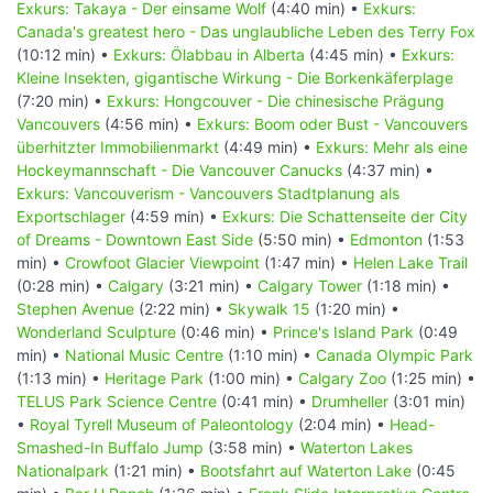
Exkurs: Takaya - Der einsame Wolf
(4:40 min) •
Exkurs:
Canada's greatest hero - Das unglaubliche Leben des Terry Fox
(10:12 min) •
Exkurs: Ölabbau in Alberta
(4:45 min) •
Exkurs:
Kleine Insekten, gigantische Wirkung - Die Borkenkäferplage
(7:20 min) •
Exkurs: Hongcouver - Die chinesische Prägung
Vancouvers
(4:56 min) •
Exkurs: Boom oder Bust - Vancouvers
überhitzter Immobilienmarkt
(4:49 min) •
Exkurs: Mehr als eine
Hockeymannschaft - Die Vancouver Canucks
(4:37 min) •
Exkurs: Vancouverism - Vancouvers Stadtplanung als
Exportschlager
(4:59 min) •
Exkurs: Die Schattenseite der City
of Dreams - Downtown East Side
(5:50 min) •
Edmonton
(1:53
min) •
Crowfoot Glacier Viewpoint
(1:47 min) •
Helen Lake Trail
(0:28 min) •
Calgary
(3:21 min) •
Calgary Tower
(1:18 min) •
Stephen Avenue
(2:22 min) •
Skywalk 15
(1:20 min) •
Wonderland Sculpture
(0:46 min) •
Prince's Island Park
(0:49
min) •
National Music Centre
(1:10 min) •
Canada Olympic Park
(1:13 min) •
Heritage Park
(1:00 min) •
Calgary Zoo
(1:25 min) •
TELUS Park Science Centre
(0:41 min) •
Drumheller
(3:01 min)
•
Royal Tyrell Museum of Paleontology
(2:04 min) •
Head-
Smashed-In Buffalo Jump
(3:58 min) •
Waterton Lakes
Nationalpark
(1:21 min) •
Bootsfahrt auf Waterton Lake
(0:45