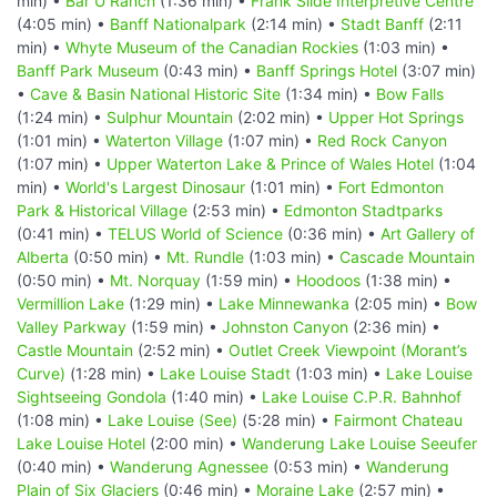
min) •
Bar U Ranch
(1:36 min) •
Frank Slide Interpretive Centre
(4:05 min) •
Banff Nationalpark
(2:14 min) •
Stadt Banff
(2:11
min) •
Whyte Museum of the Canadian Rockies
(1:03 min) •
Banff Park Museum
(0:43 min) •
Banff Springs Hotel
(3:07 min)
•
Cave & Basin National Historic Site
(1:34 min) •
Bow Falls
(1:24 min) •
Sulphur Mountain
(2:02 min) •
Upper Hot Springs
(1:01 min) •
Waterton Village
(1:07 min) •
Red Rock Canyon
(1:07 min) •
Upper Waterton Lake & Prince of Wales Hotel
(1:04
min) •
World's Largest Dinosaur
(1:01 min) •
Fort Edmonton
Park & Historical Village
(2:53 min) •
Edmonton Stadtparks
(0:41 min) •
TELUS World of Science
(0:36 min) •
Art Gallery of
Alberta
(0:50 min) •
Mt. Rundle
(1:03 min) •
Cascade Mountain
(0:50 min) •
Mt. Norquay
(1:59 min) •
Hoodoos
(1:38 min) •
Vermillion Lake
(1:29 min) •
Lake Minnewanka
(2:05 min) •
Bow
Valley Parkway
(1:59 min) •
Johnston Canyon
(2:36 min) •
Castle Mountain
(2:52 min) •
Outlet Creek Viewpoint (Morant’s
Curve)
(1:28 min) •
Lake Louise Stadt
(1:03 min) •
Lake Louise
Sightseeing Gondola
(1:40 min) •
Lake Louise C.P.R. Bahnhof
(1:08 min) •
Lake Louise (See)
(5:28 min) •
Fairmont Chateau
Lake Louise Hotel
(2:00 min) •
Wanderung Lake Louise Seeufer
(0:40 min) •
Wanderung Agnessee
(0:53 min) •
Wanderung
Plain of Six Glaciers
(0:46 min) •
Moraine Lake
(2:57 min) •