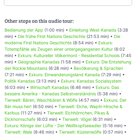
Other stops on this audio tour:
Bedienung der App
(1:00 min) •
Einleitung West-Kanada
(3:28
min) •
Die frühe First Nations Geschichte
(21:53 min) •
Die
moderne First Nations Geschichte
(8:54 min) •
Exkurs:
Totempfähle als Zeugen einer untergegangenen Kultur
(6:02
min) •
Exkurs: Kultureller Völkermord - Residential Schools
(7:45
min) •
Geographie Kanadas
(1:58 min) •
Exkurs: Die Entstehung
der Rockie Mountains
(6:28 min) •
Bevölkerung & Sprachen
(7:21 min) •
Exkurs: Einwanderungsland Kanada
(7:29 min) •
Politik Kanadas
(3:13 min) •
Exkurs: Kanadas Sozialsystem
(6:03 min) •
Wirtschaft Kanadas
(6:46 min) •
Exkurs: Das
bessere Amerika - Kanadas Selbstverständnis
(5:38 min) •
Tierwelt: Bären, Waschbären & Wölfe
(4:57 min) •
Exkurs: Der
Bär muss her!
(6:50 min) •
Tierwelt: Elche, Wapiti-Hirsche &
Karibus
(11:27 min) •
Tierwelt: Eichhörnchen, Pikas &
Dickhornschafe
(6:03 min) •
Tierwelt: Vögel
(6:31 min) •
Exkurs: Könige der Lüfte - Der Weißkopfseeadler
(5:16 min) •
Tierwelt: Wale
(8:46 min) •
Tierwelt: Küstenwölfe
(0:57 min) •