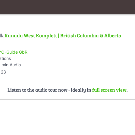
lk
Kanada West Komplett | British Columbia & Alberta
O-Guide GbR
ations
 min Audio
23
Listen to the audio tour now - ideally in
full screen view
.