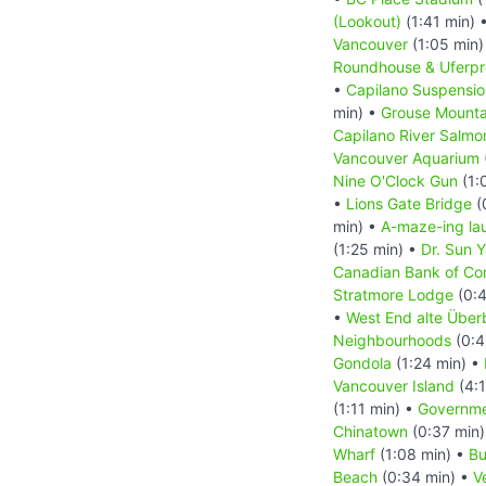
(Lookout)
(1:41 min) 
Vancouver
(1:05 min)
Roundhouse & Uferp
•
Capilano Suspensio
min) •
Grouse Mounta
Capilano River Salmo
Vancouver Aquarium
Nine O'Clock Gun
(1:
•
Lions Gate Bridge
(
min) •
A-maze-ing la
(1:25 min) •
Dr. Sun 
Canadian Bank of C
Stratmore Lodge
(0:4
•
West End alte Überb
Neighbourhoods
(0:4
Gondola
(1:24 min) •
Vancouver Island
(4:1
(1:11 min) •
Governme
Chinatown
(0:37 min
Wharf
(1:08 min) •
Bu
Beach
(0:34 min) •
V