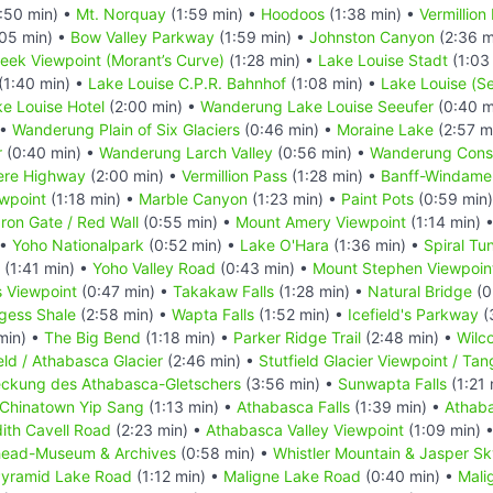
:50 min) •
Mt. Norquay
(1:59 min) •
Hoodoos
(1:38 min) •
Vermillion
05 min) •
Bow Valley Parkway
(1:59 min) •
Johnston Canyon
(2:36 m
reek Viewpoint (Morant’s Curve)
(1:28 min) •
Lake Louise Stadt
(1:03
(1:40 min) •
Lake Louise C.P.R. Bahnhof
(1:08 min) •
Lake Louise (S
e Louise Hotel
(2:00 min) •
Wanderung Lake Louise Seeufer
(0:40 m
 •
Wanderung Plain of Six Glaciers
(0:46 min) •
Moraine Lake
(2:57 m
r
(0:40 min) •
Wanderung Larch Valley
(0:56 min) •
Wanderung Conso
ere Highway
(2:00 min) •
Vermillion Pass
(1:28 min) •
Banff-Windame
ewpoint
(1:18 min) •
Marble Canyon
(1:23 min) •
Paint Pots
(0:59 min
Iron Gate / Red Wall
(0:55 min) •
Mount Amery Viewpoint
(1:14 min) 
 •
Yoho Nationalpark
(0:52 min) •
Lake O'Hara
(1:36 min) •
Spiral Tu
(1:41 min) •
Yoho Valley Road
(0:43 min) •
Mount Stephen Viewpoin
s Viewpoint
(0:47 min) •
Takakaw Falls
(1:28 min) •
Natural Bridge
(0
gess Shale
(2:58 min) •
Wapta Falls
(1:52 min) •
Icefield's Parkway
(
min) •
The Big Bend
(1:18 min) •
Parker Ridge Trail
(2:48 min) •
Wilco
eld / Athabasca Glacier
(2:46 min) •
Stutfield Glacier Viewpoint / Tang
deckung des Athabasca-Gletschers
(3:56 min) •
Sunwapta Falls
(1:21 
Chinatown Yip Sang
(1:13 min) •
Athabasca Falls
(1:39 min) •
Athaba
ith Cavell Road
(2:23 min) •
Athabasca Valley Viewpoint
(1:09 min) 
head-Museum & Archives
(0:58 min) •
Whistler Mountain & Jasper S
yramid Lake Road
(1:12 min) •
Maligne Lake Road
(0:40 min) •
Mali