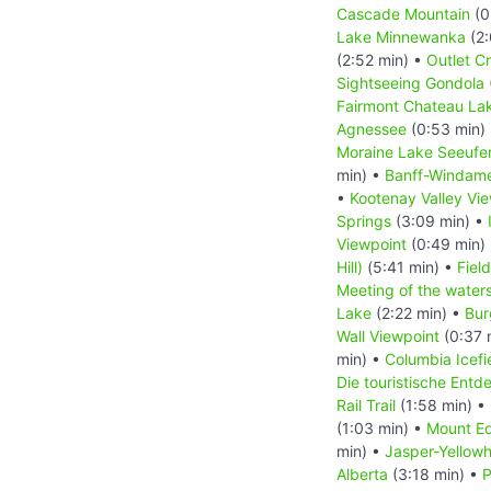
Cascade Mountain
(0
Lake Minnewanka
(2:
(2:52 min) •
Outlet C
Sightseeing Gondola
Fairmont Chateau Lak
Agnessee
(0:53 min)
Moraine Lake Seeufe
min) •
Banff-Windam
•
Kootenay Valley Vi
Springs
(3:09 min) •
Viewpoint
(0:49 min)
Hill)
(5:41 min) •
Field
Meeting of the water
Lake
(2:22 min) •
Bur
Wall Viewpoint
(0:37 
min) •
Columbia Icefi
Die touristische Ent
Rail Trail
(1:58 min) •
(1:03 min) •
Mount Ed
min) •
Jasper-Yellow
Alberta
(3:18 min) •
P