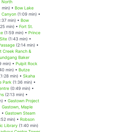
•
North
1 min) •
Bow Lake
a Canyon
(1:09 min) •
:37 min) •
Bow
:25 min) •
Fort St.
ge
(1:59 min) •
Prince
Site
(1:43 min) •
 Passage
(2:14 min) •
at Creek Ranch &
 Rundgang Baker
9 min) •
Pulpit Rock
40 min) •
Butze
(1:28 min) •
Skaha
e Park
(1:36 min) •
entre
(0:49 min) •
ns
(2:13 min) •
n) •
Gastown Project
•
Gastown, Maple
) •
Gastown Steam
:52 min) •
Robson
c Library
(1:40 min)
arbour Centre Tower