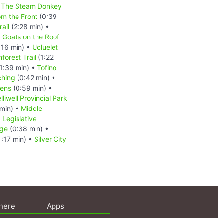
The Steam Donkey
m the Front
(0:39
ail
(2:28 min) •
•
Goats on the Roof
:16 min) •
Ucluelet
forest Trail
(1:22
1:39 min) •
Tofino
ching
(0:42 min) •
dens
(0:59 min) •
lliwell Provincial Park
min) •
Middle
•
Legislative
dge
(0:38 min) •
1:17 min) •
Silver City
here
Apps