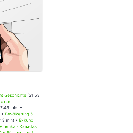
ons Geschichte
(21:53
 einer
7:45 min) •
) •
Bevölkerung &
13 min) •
Exkurs:
 Amerika - Kanadas
Der Bär muss her!