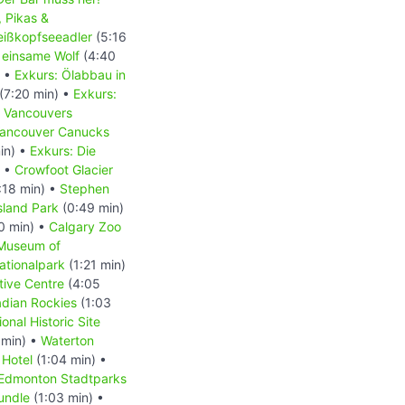
, Pikas &
Weißkopfseeadler
(5:16
 einsame Wolf
(4:40
) •
Exkurs: Ölabbau in
(7:20 min) •
Exkurs:
- Vancouvers
 Vancouver Canucks
in) •
Exkurs: Die
) •
Crowfoot Glacier
:18 min) •
Stephen
Island Park
(0:49 min)
0 min) •
Calgary Zoo
 Museum of
ationalpark
(1:21 min)
tive Centre
(4:05
dian Rockies
(1:03
onal Historic Site
 min) •
Waterton
 Hotel
(1:04 min) •
Edmonton Stadtparks
undle
(1:03 min) •