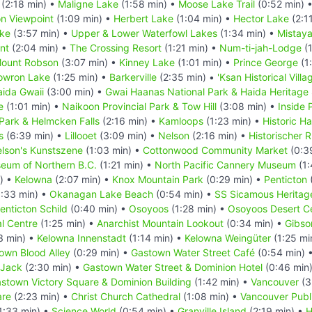
(2:18 min) •
Maligne Lake
(1:58 min) •
Moose Lake Trail
(0:52 min) 
n Viewpoint
(1:09 min) •
Herbert Lake
(1:04 min) •
Hector Lake
(2:1
ake
(3:57 min) •
Upper & Lower Waterfowl Lakes
(1:34 min) •
Mistay
nt
(2:04 min) •
The Crossing Resort
(1:21 min) •
Num-ti-jah-Lodge
(1
ount Robson
(3:07 min) •
Kinney Lake
(1:01 min) •
Prince George
(1
owron Lake
(1:25 min) •
Barkerville
(2:35 min) •
'Ksan Historical Villa
ida Gwaii
(3:00 min) •
Gwai Haanas National Park & Haida Heritage 
e
(1:01 min) •
Naikoon Provincial Park & Tow Hill
(3:08 min) •
Inside
 Park & Helmcken Falls
(2:16 min) •
Kamloops
(1:23 min) •
Historic H
s
(6:39 min) •
Lillooet
(3:09 min) •
Nelson
(2:16 min) •
Historischer
lson's Kunstszene
(1:03 min) •
Cottonwood Community Market
(0:3
eum of Northern B.C.
(1:21 min) •
North Pacific Cannery Museum
(1:
) •
Kelowna
(2:07 min) •
Knox Mountain Park
(0:29 min) •
Penticton
:33 min) •
Okanagan Lake Beach
(0:54 min) •
SS Sicamous Heritag
nticton Schild
(0:40 min) •
Osoyoos
(1:28 min) •
Osoyoos Desert C
al Centre
(1:25 min) •
Anarchist Mountain Lookout
(0:34 min) •
Gibso
3 min) •
Kelowna Innenstadt
(1:14 min) •
Kelowna Weingüter
(1:25 mi
own Blood Alley
(0:29 min) •
Gastown Water Street Café
(0:54 min) 
 Jack
(2:30 min) •
Gastown Water Street & Dominion Hotel
(0:46 min
stown Victory Square & Dominion Building
(1:42 min) •
Vancouver
(3
are
(2:23 min) •
Christ Church Cathedral
(1:08 min) •
Vancouver Publi
1:33 min) •
Science World
(0:54 min) •
Granville Island
(2:19 min) •
H