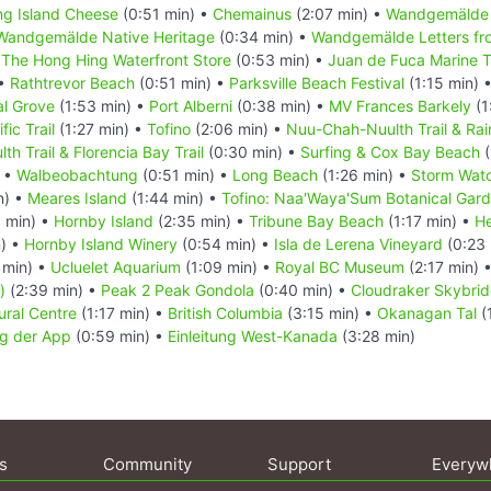
ing Island Cheese
(0:51 min) •
Chemainus
(2:07 min) •
Wandgemälde 
Wandgemälde Native Heritage
(0:34 min) •
Wandgemälde Letters fro
he Hong Hing Waterfront Store
(0:53 min) •
Juan de Fuca Marine Tr
 •
Rathtrevor Beach
(0:51 min) •
Parksville Beach Festival
(1:15 min) 
al Grove
(1:53 min) •
Port Alberni
(0:38 min) •
MV Frances Barkely
(1
fic Trail
(1:27 min) •
Tofino
(2:06 min) •
Nuu-Chah-Nuulth Trail & Rain
h Trail & Florencia Bay Trail
(0:30 min) •
Surfing & Cox Bay Beach
(
) •
Walbeobachtung
(0:51 min) •
Long Beach
(1:26 min) •
Storm Wat
n) •
Meares Island
(1:44 min) •
Tofino: Naa'Waya'Sum Botanical Gar
 min) •
Hornby Island
(2:35 min) •
Tribune Bay Beach
(1:17 min) •
He
) •
Hornby Island Winery
(0:54 min) •
Isla de Lerena Vineyard
(0:23 
 min) •
Ucluelet Aquarium
(1:09 min) •
Royal BC Museum
(2:17 min) 
)
(2:39 min) •
Peak 2 Peak Gondola
(0:40 min) •
Cloudraker Skybri
ural Centre
(1:17 min) •
British Columbia
(3:15 min) •
Okanagan Tal
(
g der App
(0:59 min) •
Einleitung West-Kanada
(3:28 min)
s
Community
Support
Everyw