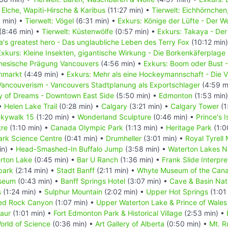
: Elche, Wapiti-Hirsche & Karibus
(11:27 min) •
Tierwelt: Eichhörnchen
 min) •
Tierwelt: Vögel
(6:31 min) •
Exkurs: Könige der Lüfte - Der 
(8:46 min) •
Tierwelt: Küstenwölfe
(0:57 min) •
Exkurs: Takaya - Der
's greatest hero - Das unglaubliche Leben des Terry Fox
(10:12 min
Exkurs: Kleine Insekten, gigantische Wirkung - Die Borkenkäferplage
inesische Prägung Vancouvers
(4:56 min) •
Exkurs: Boom oder Bust 
enmarkt
(4:49 min) •
Exkurs: Mehr als eine Hockeymannschaft - Die
Vancouverism - Vancouvers Stadtplanung als Exportschlager
(4:59 m
ty of Dreams - Downtown East Side
(5:50 min) •
Edmonton
(1:53 min
 •
Helen Lake Trail
(0:28 min) •
Calgary
(3:21 min) •
Calgary Tower
(1
kywalk 15
(1:20 min) •
Wonderland Sculpture
(0:46 min) •
Prince's 
tre
(1:10 min) •
Canada Olympic Park
(1:13 min) •
Heritage Park
(1:0
rk Science Centre
(0:41 min) •
Drumheller
(3:01 min) •
Royal Tyrell
in) •
Head-Smashed-In Buffalo Jump
(3:58 min) •
Waterton Lakes N
erton Lake
(0:45 min) •
Bar U Ranch
(1:36 min) •
Frank Slide Interpre
park
(2:14 min) •
Stadt Banff
(2:11 min) •
Whyte Museum of the Cana
useum
(0:43 min) •
Banff Springs Hotel
(3:07 min) •
Cave & Basin Nati
s
(1:24 min) •
Sulphur Mountain
(2:02 min) •
Upper Hot Springs
(1:01
ed Rock Canyon
(1:07 min) •
Upper Waterton Lake & Prince of Wales
saur
(1:01 min) •
Fort Edmonton Park & Historical Village
(2:53 min) •
rld of Science
(0:36 min) •
Art Gallery of Alberta
(0:50 min) •
Mt. R