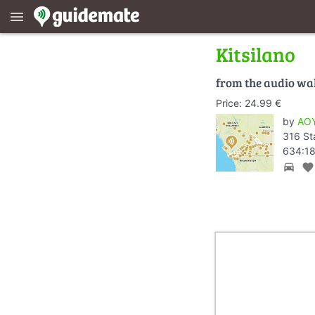
menu
Kitsilano
from the audio wa
Price: 24.99 €
by
AOY
316 St
634:18
directions_car
favorite