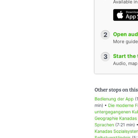
Available i
2
Open audi
More guide
3
Start the 
Audio, map &
Other stops on this
Bedienung der App
(
min) •
Die moderne Fi
untergegangenen Kul
Geographie Kanadas
Sprachen
(7:21 min) 
Kanadas Sozialsyste
Selbstverständnis
(5: