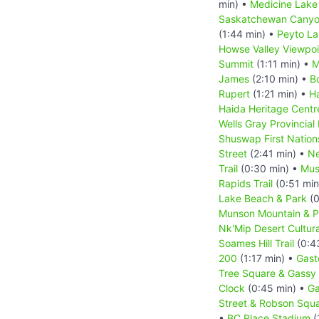
min) •
Medicine Lake
Saskatchewan Canyo
(1:44 min) •
Peyto L
Howse Valley Viewpoi
Summit
(1:11 min) •
M
James
(2:10 min) •
B
Rupert
(1:21 min) •
Ha
Haida Heritage Centr
Wells Gray Provincial
Shuswap First Nation
Street
(2:41 min) •
Ne
Trail
(0:30 min) •
Mus
Rapids Trail
(0:51 min
Lake Beach & Park
(0
Munson Mountain & Pe
Nk'Mip Desert Cultur
Soames Hill Trail
(0:4
200
(1:17 min) •
Gast
Tree Square & Gassy
Clock
(0:45 min) •
Ga
Street & Robson Squ
•
BC Place Stadium
(