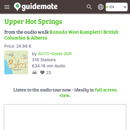
search
language
menu
Upper Hot Springs
from the audio walk
Kanada West Komplett | British
Columbia & Alberta
Price: 24.99 €
by
AOYO-Guide GbR
316 Stations
634:18 min Audio
directions_car
favorite
23
Listen to the audio tour now - ideally in
full screen
view
.