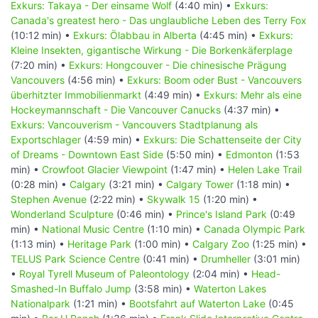
Exkurs: Takaya - Der einsame Wolf
(4:40 min) •
Exkurs:
Canada's greatest hero - Das unglaubliche Leben des Terry Fox
(10:12 min) •
Exkurs: Ölabbau in Alberta
(4:45 min) •
Exkurs:
Kleine Insekten, gigantische Wirkung - Die Borkenkäferplage
(7:20 min) •
Exkurs: Hongcouver - Die chinesische Prägung
Vancouvers
(4:56 min) •
Exkurs: Boom oder Bust - Vancouvers
überhitzter Immobilienmarkt
(4:49 min) •
Exkurs: Mehr als eine
Hockeymannschaft - Die Vancouver Canucks
(4:37 min) •
Exkurs: Vancouverism - Vancouvers Stadtplanung als
Exportschlager
(4:59 min) •
Exkurs: Die Schattenseite der City
of Dreams - Downtown East Side
(5:50 min) •
Edmonton
(1:53
min) •
Crowfoot Glacier Viewpoint
(1:47 min) •
Helen Lake Trail
(0:28 min) •
Calgary
(3:21 min) •
Calgary Tower
(1:18 min) •
Stephen Avenue
(2:22 min) •
Skywalk 15
(1:20 min) •
Wonderland Sculpture
(0:46 min) •
Prince's Island Park
(0:49
min) •
National Music Centre
(1:10 min) •
Canada Olympic Park
(1:13 min) •
Heritage Park
(1:00 min) •
Calgary Zoo
(1:25 min) •
TELUS Park Science Centre
(0:41 min) •
Drumheller
(3:01 min)
•
Royal Tyrell Museum of Paleontology
(2:04 min) •
Head-
Smashed-In Buffalo Jump
(3:58 min) •
Waterton Lakes
Nationalpark
(1:21 min) •
Bootsfahrt auf Waterton Lake
(0:45