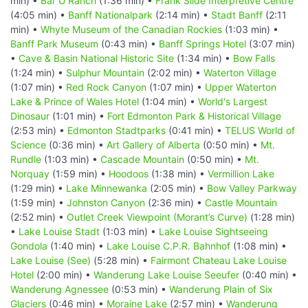
min) •
Bar U Ranch
(1:36 min) •
Frank Slide Interpretive Centre
(4:05 min) •
Banff Nationalpark
(2:14 min) •
Stadt Banff
(2:11
min) •
Whyte Museum of the Canadian Rockies
(1:03 min) •
Banff Park Museum
(0:43 min) •
Banff Springs Hotel
(3:07 min)
•
Cave & Basin National Historic Site
(1:34 min) •
Bow Falls
(1:24 min) •
Sulphur Mountain
(2:02 min) •
Waterton Village
(1:07 min) •
Red Rock Canyon
(1:07 min) •
Upper Waterton
Lake & Prince of Wales Hotel
(1:04 min) •
World's Largest
Dinosaur
(1:01 min) •
Fort Edmonton Park & Historical Village
(2:53 min) •
Edmonton Stadtparks
(0:41 min) •
TELUS World of
Science
(0:36 min) •
Art Gallery of Alberta
(0:50 min) •
Mt.
Rundle
(1:03 min) •
Cascade Mountain
(0:50 min) •
Mt.
Norquay
(1:59 min) •
Hoodoos
(1:38 min) •
Vermillion Lake
(1:29 min) •
Lake Minnewanka
(2:05 min) •
Bow Valley Parkway
(1:59 min) •
Johnston Canyon
(2:36 min) •
Castle Mountain
(2:52 min) •
Outlet Creek Viewpoint (Morant’s Curve)
(1:28 min)
•
Lake Louise Stadt
(1:03 min) •
Lake Louise Sightseeing
Gondola
(1:40 min) •
Lake Louise C.P.R. Bahnhof
(1:08 min) •
Lake Louise (See)
(5:28 min) •
Fairmont Chateau Lake Louise
Hotel
(2:00 min) •
Wanderung Lake Louise Seeufer
(0:40 min) •
Wanderung Agnessee
(0:53 min) •
Wanderung Plain of Six
Glaciers
(0:46 min) •
Moraine Lake
(2:57 min) •
Wanderung