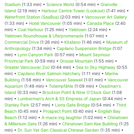
Stadium
(1:33 min) •
Science World
(0:54 min) •
Granville
Island
(2:19 min) •
Harbour Centre Tower (Lookout)
(1:41 min) •
Waterfront Station (SeaBus)
(2:03 min) •
Vancouver Art Gallery
(1:33 min) •
Hotel Vancouver
(1:05 min) •
Canada Place
(2:40
min) •
Coal Harbour
(1:25 min) •
Yaletown
(2:24 min) •
Yaletown Roundhouse & Uferpromenade
(1:07 min) •
Commercial Drive
(1:26 min) •
Kitsilano
(1:46 min) •
Museum of
Anthropology
(1:34 min) •
Capilano Suspension Bridge
(1:07
min) •
Lynn Canyon Park
(0:57 min) •
Mount Seymour
Provincial Park
(0:59 min) •
Grouse Mountain
(1:55 min) •
Greater Vancouver Zoo
(0:44 min) •
Sea to Sky Highway
(0:55
min) •
Capilano River Salmon Hatchery
(1:11 min) •
Marine
Building
(1:56 min) •
Vancouver Seawall
(1:01 min) •
Vancouver
Aquarium
(1:49 min) •
Totempfähle
(1:09 min) •
Deadman's
Island
(0:33 min) •
Brockton Point & Nine O'Clock Gun
(1:08
min) •
Lumberman's Arch & SS Empress of Japan
(0:44 min) •
Stanley Park
(2:57 min) •
Lions Gate Bridge
(0:54 min) •
Third
Beach
(0:45 min) •
Prospect Point
(0:40 min) •
English Bay
Beach
(1:12 min) •
A-maze-ing laughter
(1:02 min) •
Chinatown
& Millenium Gate
(1:26 min) •
Chinatown Sam Kee Building
(1:25
min) •
Dr. Sun Yat-Sen Classical Chinese Garden
(1:35 min) •