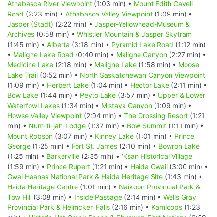
Athabasca River Viewpoint
(1:03 min) •
Mount Edith Cavell
Road
(2:23 min) •
Athabasca Valley Viewpoint
(1:09 min) •
Jasper (Stadt)
(2:22 min) •
Jasper-Yellowhead-Museum &
Archives
(0:58 min) •
Whistler Mountain & Jasper Skytram
(1:45 min) •
Alberta
(3:18 min) •
Pyramid Lake Road
(1:12 min)
•
Maligne Lake Road
(0:40 min) •
Maligne Canyon
(2:27 min) •
Medicine Lake
(2:18 min) •
Maligne Lake
(1:58 min) •
Moose
Lake Trail
(0:52 min) •
North Saskatchewan Canyon Viewpoint
(1:09 min) •
Herbert Lake
(1:04 min) •
Hector Lake
(2:11 min) •
Bow Lake
(1:44 min) •
Peyto Lake
(3:57 min) •
Upper & Lower
Waterfowl Lakes
(1:34 min) •
Mistaya Canyon
(1:09 min) •
Howse Valley Viewpoint
(2:04 min) •
The Crossing Resort
(1:21
min) •
Num-ti-jah-Lodge
(1:37 min) •
Bow Summit
(1:11 min) •
Mount Robson
(3:07 min) •
Kinney Lake
(1:01 min) •
Prince
George
(1:25 min) •
Fort St. James
(2:10 min) •
Bowron Lake
(1:25 min) •
Barkerville
(2:35 min) •
'Ksan Historical Village
(1:59 min) •
Prince Rupert
(1:21 min) •
Haida Gwaii
(3:00 min) •
Gwai Haanas National Park & Haida Heritage Site
(1:43 min) •
Haida Heritage Centre
(1:01 min) •
Naikoon Provincial Park &
Tow Hill
(3:08 min) •
Inside Passage
(2:14 min) •
Wells Gray
Provincial Park & Helmcken Falls
(2:16 min) •
Kamloops
(1:23