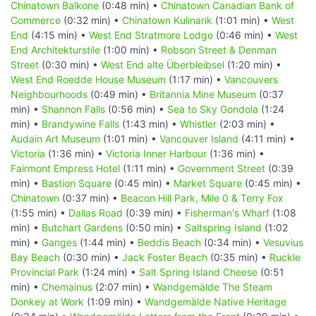
Chinatown Balkone
(0:48 min) •
Chinatown Canadian Bank of
Commerce
(0:32 min) •
Chinatown Kulinarik
(1:01 min) •
West
End
(4:15 min) •
West End Stratmore Lodge
(0:46 min) •
West
End Architekturstile
(1:00 min) •
Robson Street & Denman
Street
(0:30 min) •
West End alte Überbleibsel
(1:20 min) •
West End Roedde House Museum
(1:17 min) •
Vancouvers
Neighbourhoods
(0:49 min) •
Britannia Mine Museum
(0:37
min) •
Shannon Falls
(0:56 min) •
Sea to Sky Gondola
(1:24
min) •
Brandywine Falls
(1:43 min) •
Whistler
(2:03 min) •
Audain Art Museum
(1:01 min) •
Vancouver Island
(4:11 min) •
Victoria
(1:36 min) •
Victoria Inner Harbour
(1:36 min) •
Fairmont Empress Hotel
(1:11 min) •
Government Street
(0:39
min) •
Bastion Square
(0:45 min) •
Market Square
(0:45 min) •
Chinatown
(0:37 min) •
Beacon Hill Park, Mile 0 & Terry Fox
(1:55 min) •
Dallas Road
(0:39 min) •
Fisherman's Wharf
(1:08
min) •
Butchart Gardens
(0:50 min) •
Saltspring Island
(1:02
min) •
Ganges
(1:44 min) •
Beddis Beach
(0:34 min) •
Vesuvius
Bay Beach
(0:30 min) •
Jack Foster Beach
(0:35 min) •
Ruckle
Provincial Park
(1:24 min) •
Salt Spring Island Cheese
(0:51
min) •
Chemainus
(2:07 min) •
Wandgemälde The Steam
Donkey at Work
(1:09 min) •
Wandgemälde Native Heritage