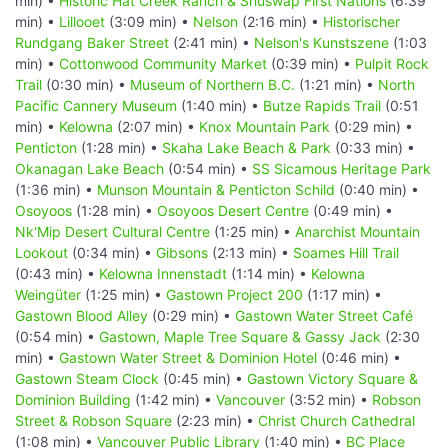
min) •
Historic Hat Creek Ranch & Shuswap First Nations
(6:39
min) •
Lillooet
(3:09 min) •
Nelson
(2:16 min) •
Historischer
Rundgang Baker Street
(2:41 min) •
Nelson's Kunstszene
(1:03
min) •
Cottonwood Community Market
(0:39 min) •
Pulpit Rock
Trail
(0:30 min) •
Museum of Northern B.C.
(1:21 min) •
North
Pacific Cannery Museum
(1:40 min) •
Butze Rapids Trail
(0:51
min) •
Kelowna
(2:07 min) •
Knox Mountain Park
(0:29 min) •
Penticton
(1:28 min) •
Skaha Lake Beach & Park
(0:33 min) •
Okanagan Lake Beach
(0:54 min) •
SS Sicamous Heritage Park
(1:36 min) •
Munson Mountain & Penticton Schild
(0:40 min) •
Osoyoos
(1:28 min) •
Osoyoos Desert Centre
(0:49 min) •
Nk'Mip Desert Cultural Centre
(1:25 min) •
Anarchist Mountain
Lookout
(0:34 min) •
Gibsons
(2:13 min) •
Soames Hill Trail
(0:43 min) •
Kelowna Innenstadt
(1:14 min) •
Kelowna
Weingüter
(1:25 min) •
Gastown Project 200
(1:17 min) •
Gastown Blood Alley
(0:29 min) •
Gastown Water Street Café
(0:54 min) •
Gastown, Maple Tree Square & Gassy Jack
(2:30
min) •
Gastown Water Street & Dominion Hotel
(0:46 min) •
Gastown Steam Clock
(0:45 min) •
Gastown Victory Square &
Dominion Building
(1:42 min) •
Vancouver
(3:52 min) •
Robson
Street & Robson Square
(2:23 min) •
Christ Church Cathedral
(1:08 min) •
Vancouver Public Library
(1:40 min) •
BC Place