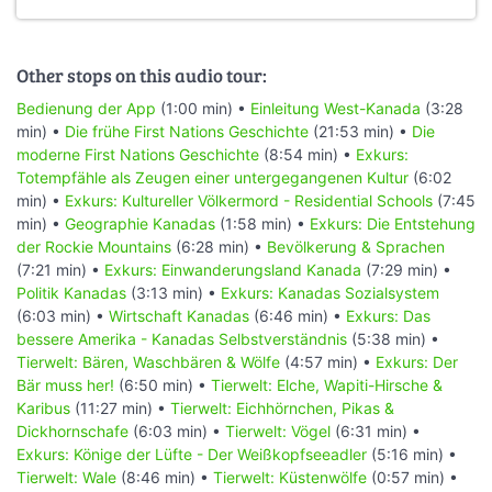
Other stops on this audio tour:
Bedienung der App
(1:00 min) •
Einleitung West-Kanada
(3:28
min) •
Die frühe First Nations Geschichte
(21:53 min) •
Die
moderne First Nations Geschichte
(8:54 min) •
Exkurs:
Totempfähle als Zeugen einer untergegangenen Kultur
(6:02
min) •
Exkurs: Kultureller Völkermord - Residential Schools
(7:45
min) •
Geographie Kanadas
(1:58 min) •
Exkurs: Die Entstehung
der Rockie Mountains
(6:28 min) •
Bevölkerung & Sprachen
(7:21 min) •
Exkurs: Einwanderungsland Kanada
(7:29 min) •
Politik Kanadas
(3:13 min) •
Exkurs: Kanadas Sozialsystem
(6:03 min) •
Wirtschaft Kanadas
(6:46 min) •
Exkurs: Das
bessere Amerika - Kanadas Selbstverständnis
(5:38 min) •
Tierwelt: Bären, Waschbären & Wölfe
(4:57 min) •
Exkurs: Der
Bär muss her!
(6:50 min) •
Tierwelt: Elche, Wapiti-Hirsche &
Karibus
(11:27 min) •
Tierwelt: Eichhörnchen, Pikas &
Dickhornschafe
(6:03 min) •
Tierwelt: Vögel
(6:31 min) •
Exkurs: Könige der Lüfte - Der Weißkopfseeadler
(5:16 min) •
Tierwelt: Wale
(8:46 min) •
Tierwelt: Küstenwölfe
(0:57 min) •