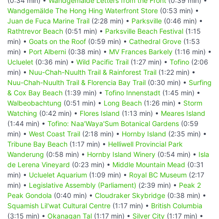
(0:34 min) •
Wandgemälde Letters from the Front
(0:39 min) •
Wandgemälde The Hong Hing Waterfront Store
(0:53 min) •
Juan de Fuca Marine Trail
(2:28 min) •
Parksville
(0:46 min) •
Rathtrevor Beach
(0:51 min) •
Parksville Beach Festival
(1:15
min) •
Goats on the Roof
(0:59 min) •
Cathedral Grove
(1:53
min) •
Port Alberni
(0:38 min) •
MV Frances Barkely
(1:16 min) •
Ucluelet
(0:36 min) •
Wild Pacific Trail
(1:27 min) •
Tofino
(2:06
min) •
Nuu-Chah-Nuulth Trail & Rainforest Trail
(1:22 min) •
Nuu-Chah-Nuulth Trail & Florencia Bay Trail
(0:30 min) •
Surfing
& Cox Bay Beach
(1:39 min) •
Tofino Innenstadt
(1:45 min) •
Walbeobachtung
(0:51 min) •
Long Beach
(1:26 min) •
Storm
Watching
(0:42 min) •
Flores Island
(1:13 min) •
Meares Island
(1:44 min) •
Tofino: Naa'Waya'Sum Botanical Gardens
(0:59
min) •
West Coast Trail
(2:18 min) •
Hornby Island
(2:35 min) •
Tribune Bay Beach
(1:17 min) •
Helliwell Provincial Park
Wanderung
(0:58 min) •
Hornby Island Winery
(0:54 min) •
Isla
de Lerena Vineyard
(0:23 min) •
Middle Mountain Mead
(0:31
min) •
Ucluelet Aquarium
(1:09 min) •
Royal BC Museum
(2:17
min) •
Legislative Assembly (Parliament)
(2:39 min) •
Peak 2
Peak Gondola
(0:40 min) •
Cloudraker Skybridge
(0:38 min) •
Squamish Lil'wat Cultural Centre
(1:17 min) •
British Columbia
(3:15 min) •
Okanagan Tal
(1:17 min) •
Silver City
(1:17 min) •