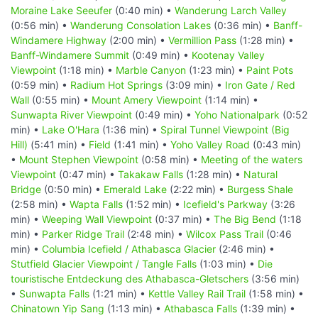
Moraine Lake Seeufer
(0:40 min) •
Wanderung Larch Valley
(0:56 min) •
Wanderung Consolation Lakes
(0:36 min) •
Banff-
Windamere Highway
(2:00 min) •
Vermillion Pass
(1:28 min) •
Banff-Windamere Summit
(0:49 min) •
Kootenay Valley
Viewpoint
(1:18 min) •
Marble Canyon
(1:23 min) •
Paint Pots
(0:59 min) •
Radium Hot Springs
(3:09 min) •
Iron Gate / Red
Wall
(0:55 min) •
Mount Amery Viewpoint
(1:14 min) •
Sunwapta River Viewpoint
(0:49 min) •
Yoho Nationalpark
(0:52
min) •
Lake O'Hara
(1:36 min) •
Spiral Tunnel Viewpoint (Big
Hill)
(5:41 min) •
Field
(1:41 min) •
Yoho Valley Road
(0:43 min)
•
Mount Stephen Viewpoint
(0:58 min) •
Meeting of the waters
Viewpoint
(0:47 min) •
Takakaw Falls
(1:28 min) •
Natural
Bridge
(0:50 min) •
Emerald Lake
(2:22 min) •
Burgess Shale
(2:58 min) •
Wapta Falls
(1:52 min) •
Icefield's Parkway
(3:26
min) •
Weeping Wall Viewpoint
(0:37 min) •
The Big Bend
(1:18
min) •
Parker Ridge Trail
(2:48 min) •
Wilcox Pass Trail
(0:46
min) •
Columbia Icefield / Athabasca Glacier
(2:46 min) •
Stutfield Glacier Viewpoint / Tangle Falls
(1:03 min) •
Die
touristische Entdeckung des Athabasca-Gletschers
(3:56 min)
•
Sunwapta Falls
(1:21 min) •
Kettle Valley Rail Trail
(1:58 min) •
Chinatown Yip Sang
(1:13 min) •
Athabasca Falls
(1:39 min) •