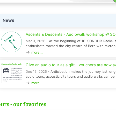
News
Ascents & Descents - Audiowalk workshop @ SON
Mar 3, 2026 -
At the beginning of 16. SONOHR-Radio- a
enthusiasts roamed the city centre of Bern with micro
arrow_forward
more...
Give an audio tour as a gift – vouchers are now a
Dec 15, 2025 -
Anticipation makes the journey last long
audio tours, acoustic city tours and audio walks can be gi
arrow_forward
more...
urs - our favorites