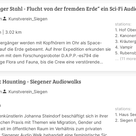
ger Stahl - Flucht von der fremden Erde“ ein Sci-Fi Aud
person
n
Kunstverein_Siegen
stations:
1. Hof Obe
in
|
3.02 km
2. Kanone
3. Kräuter
iergänger werden mit Kopfhörern im Ohr als Space-
4. Vampir
auf die Erde gebeamt. Auf ihrer Expedition erkunden sie
5. Rubens
m mit dem Forschungsroboter D.A.P.P.-es794 die
... (11 more
ge Flora und Fauna, bis die Crew eine verstörende
ng ...
t Haunting - Siegener Audiowalks
person
n
Kunstverein_Siegen
n
stations:
1. Haus Se
nkünstlerin Johanna Steindorf beschäftigt sich in ihrer
2. Siegen 
ischen Praxis mit Themen wie Migration, Gender und
eit im öffentlichen Raum im Verhältnis zum privaten
 Siegener Audio Walk behandelt eine feministische Sic...