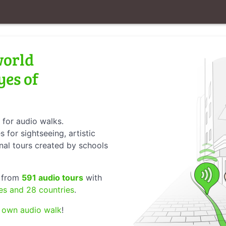
world
yes of
 for audio walks.
 for sightseeing, artistic
nal tours created by schools
e from
591 audio tours
with
ies and 28 countries
.
r own audio walk
!