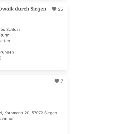
iowalk durch Siegen
favorite
25
res Schloss
nturm
garten
brunnen
)
favorite
7
el, Kornmarkt 20, 57072 Siegen
Bahnhof