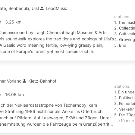
person
ate, Benbecula, Uist
LeodMusic
stations:
in
|
3.25 km
1. The mach
2. Collect
Commissioned by Taigh Chearsabhagh Museum & Arts
3. Cultivat
his soundwalk explores the traditions and ecology of Uist’s
A Gaelic word meaning fertile, low-lying grassy plain,
5. End
s one of Europe's rarest yet most species-rich h...
person
iner Vorland
Kietz-Bahnhof
stations:
1. Ein ung
in
|
16.05 km
2. Politisc
3. Keinerle
Nach der Nuklearkatastrophe von Tschernobyl kam
4. Verkehr 
ve Strahlung 1986 nicht nur als Wolke ins Oderbruch,
5. Die Züg
auch auf Rädern: Auf Lastwagen, PKW und Zügen. Unter
... (10 mor
eheimhaltung wurden die Fahrzeuge beim Grenzübertritt