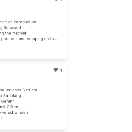
air: an introduction
ing Seaweed
ing the machair
4. Growing potatoes and cropping on the machair
favorite
4
eheuerliches Gerücht
he Strahlung
i Gefahr
mit Giften
e verschwinden
e)