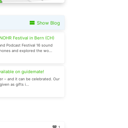
view_stream
Show Blog
OHR Festival in Bern (CH)
nd Podcast Festival 16 sound
phones and explored the wo...
vailable on guidemate!
er – and it can be celebrated. Our
ven as gifts i...
favorite
1