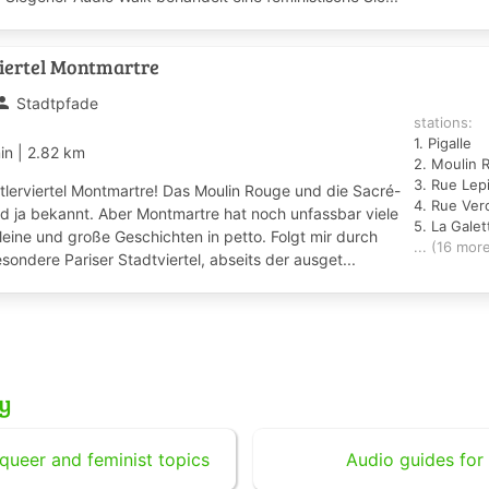
iertel Montmartre
rson
Stadtpfade
stations:
1. Pigalle
min
|
2.82 km
2. Moulin 
3. Rue Lep
tlerviertel Montmartre! Das Moulin Rouge und die Sacré-
4. Rue Ver
d ja bekannt. Aber Montmartre hat noch unfassbar viele
5. La Gale
leine und große Geschichten in petto. Folgt mir durch
... (16 mor
sondere Pariser Stadtviertel, abseits der ausget...
ry
queer and feminist topics
Audio guides for 