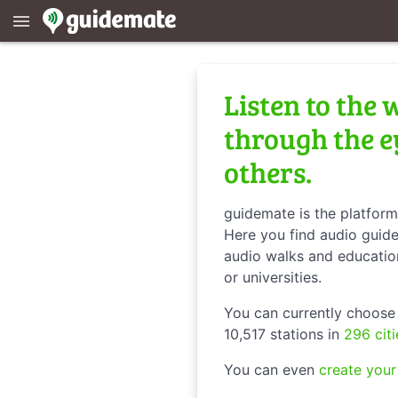
menu
Listen to the 
through the e
others.
guidemate is the platform
Here you find audio guides
audio walks and educatio
or universities.
You can currently choos
10,517 stations in
296 cit
You can even
create you