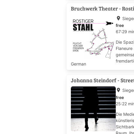
Bruchwerk Theater - Rosti
place
Siege
free
67:29 m
Die Spaz
Flaneure 
gemeinsa
fremdarti
German
Entdecku
Johanna Steindorf - Stree
place
Siege
free
25:22 mi
Die Medie
künstler
Sichtbark
Raum. Ihr