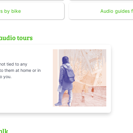
s by bike
Audio guides f
audio tours
not tied to any
 to them at home or in
o you.
alk