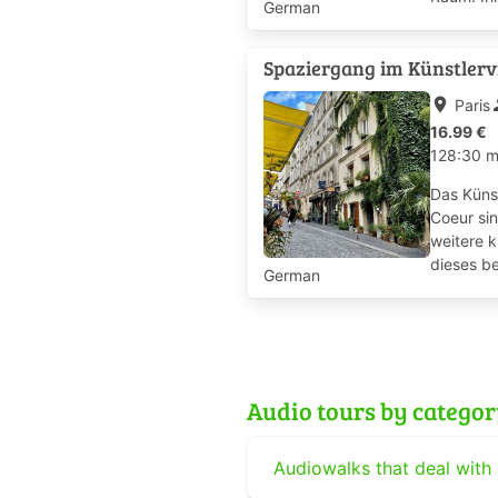
German
Spaziergang im Künstlerv
place
pe
Paris
16.99 €
128:30 
Das Küns
Coeur sin
weitere k
dieses be
German
Audio tours by catego
Audiowalks that deal with 