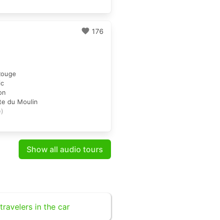
favorite
176
Rouge
ic
on
tte du Moulin
e)
Show all audio tours
travelers in the car