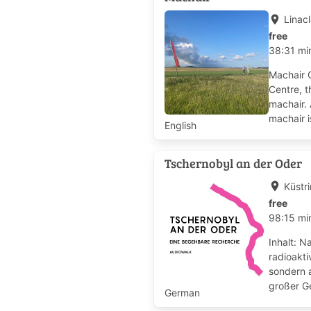
place
Linacl
free
38:31 m
Machair 
Centre, t
machair. 
machair i
English
Tschernobyl an der Oder
place
Küstr
free
98:15 m
Inhalt: 
radioakti
sondern 
großer G
German
in die...