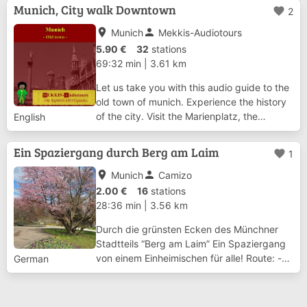
die Theatinerkirche und die Feldherrnhalle.
Munich, City walk Downtown
favorite
2
An der Residenz und dem ältesten Bür...
place
person
Munich
Mekkis-Audiotours
5.90 €
32
stations
69:32 min
|
3.61 km
Let us take you with this audio guide to the
old town of munich. Experience the history
of the city. Visit the Marienplatz, the
English
Cathedral and the Nobility’s Palaces. See
the Theatiner Church and the
Ein Spaziergang durch Berg am Laim
favorite
1
Feldherrenhalle. On the way to the world
famous...
place
person
Munich
Camizo
2.00 €
16
stations
28:36 min
|
3.56 km
Durch die grünsten Ecken des Münchner
Stadtteils “Berg am Laim” Ein Spaziergang
von einem Einheimischen für alle! Route: -
German
Von der Josephsburg [U2] - über den
Ostpark - bis in den Michaeligarten
(Biergarten mit Restaurant) [U5/U7] Servus