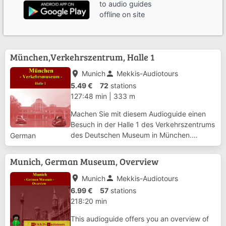
to audio guides
offline on site
München,Verkehrszentrum, Halle 1
place
person
Munich
Mekkis-Audiotours
5.49 €
72
stations
127:48 min
|
333 m
Machen Sie mit diesem Audioguide einen
Besuch in der Halle 1 des Verkehrszentrums
des Deutschen Museum in München.
German
Thema dieser Halle ist der Stadtverkehr. Sie
erhalten hier einen Überblick über die
Munich, German Museum, Overview
Entwicklung und die Probleme des Verkehrs
in Bal...
place
person
Munich
Mekkis-Audiotours
6.99 €
57
stations
218:20 min
This audioguide offers you an overview of