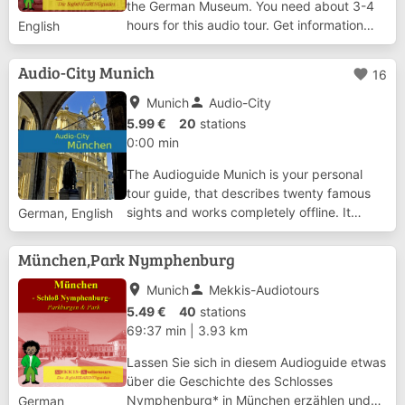
the German Museum. You need about 3-4
hours for this audio tour. Get information
English
about the history of the museum and visit
with us 52 stations in the departments
Audio-City Munich
favorite
16
Machines Electricity Shipping Chemistry...
place
person
Munich
Audio-City
5.99 €
20
stations
0:00 min
The Audioguide Munich is your personal
tour guide, that describes twenty famous
sights and works completely offline. It
German, English
comes with human speech, GPS-
Navigation, automatic sight recognition and
München,Park Nymphenburg
tour-recommendations. Who is on holiday in
Bavaria, ha...
place
person
Munich
Mekkis-Audiotours
5.49 €
40
stations
69:37 min
|
3.93 km
Lassen Sie sich in diesem Audioguide etwas
über die Geschichte des Schlosses
Nymphenburg* in München erzählen und
German