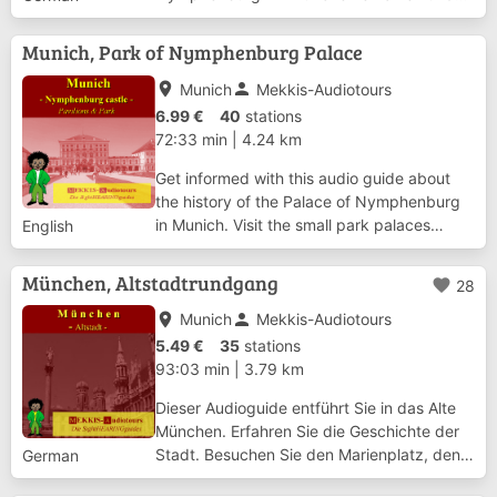
besuchen Sie die Parkburgen Amalienburg,
Badenburg und Pagodenburg, sowie die
Munich, Park of Nymphenburg Palace
Magdalenenklause. Die Audiotour dauert
ungefähr 2,5 Stu...
place
person
Munich
Mekkis-Audiotours
6.99 €
40
stations
72:33 min
|
4.24 km
Get informed with this audio guide about
the history of the Palace of Nymphenburg
in Munich. Visit the small park palaces
English
Amalienburg, Badenburg and Pagodenburg
and the Magdalenenklause (Magdalene
München, Altstadtrundgang
favorite
28
Hermitage) The duration of the tour takes
about 2,...
place
person
Munich
Mekkis-Audiotours
5.49 €
35
stations
93:03 min
|
3.79 km
Dieser Audioguide entführt Sie in das Alte
München. Erfahren Sie die Geschichte der
Stadt. Besuchen Sie den Marien­platz, den
German
Dom, und die Adelspalais. Betrachten Sie