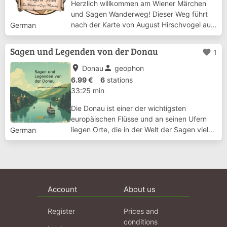
Herzlich willkommen am Wiener Märchen
und Sagen Wanderweg! Dieser Weg führt
nach der Karte von August Hirschvogel aus
German
dem 15. Jh. durch den 1. Wiener
Gemeindebezirk. Wanderführer auf dieser
Sagen und Legenden von der Donau
favorite
1
Tour ist Wutzl der Waldwicht aus der
Wachau, dessen wicht...
place
person
Donau
geophon
6.99 €
6
stations
33:25 min
Die Donau ist einer der wichtigsten
europäischen Flüsse und an seinen Ufern
liegen Orte, die in der Welt der Sagen viel
German
besprochen sind. Der bekannte
Schauspieler Roland Renner liest Sagen und
Legenden aus der Donauregion. Es ist ein
einmaliger Ei...
Account
About us
Register
Prices and
conditions