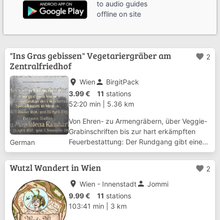
to audio guides
offline on site
"Ins Gras gebissen" Vegetariergräber am
favorite
2
Zentralfriedhof
place
person
Wien
BirgitPack
3.99 €
11
stations
52:20 min
|
5.36 km
Von Ehren- zu Armengräbern, über Veggie-
Grabinschriften bis zur hart erkämpften
Feuerbestattung: Der Rundgang gibt einen
German
Einblick in die Geschichte des Vegetarismus
in Wien von den Anfängen um 1870 bis
Wutzl Wandert in Wien
favorite
2
1945 und einen Überblick über die
Begräbnistr...
place
person
Wien - Innenstadt
Jommi
9.99 €
11
stations
103:41 min
|
3 km