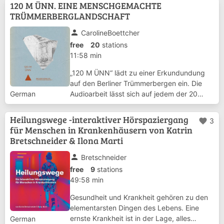
니다. 불편사항 신고 및 기타 문의는 010-
120 M ÜNN. EINE MENSCHGEMACHTE
7199-1484 로 카카오톡 추가 후 연락주시기
TRÜMMERBERGLANDSCHAFT
바랍니다.
person
CarolineBoettcher
free
20
stations
11:58 min
„120 M ÜNN“ lädt zu einer Erkundundung
auf den Berliner Trümmerbergen ein. Die
Audioarbeit lässt sich auf jedem der 20
German
Bergplateaus anhören und ist an keinen
spezifischen Berg gebunden. Substanz
Heilungswege -interaktiver Hörspaziergang
favorite
3
dieser künstlichen Berge bilden die
für Menschen in Krankenhäusern von Katrin
unverwertbaren T...
Bretschneider & Ilona Marti
person
Bretschneider
free
9
stations
49:58 min
Gesundheit und Krankheit gehören zu den
elementarsten Dingen des Lebens. Eine
ernste Krankheit ist in der Lage, alles
German