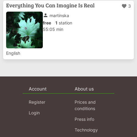
Geschichte und enge Verbindung mit der
Everything You Can Imagine Is Real
favorite
3
Autonation Deutschland wird auf
unterschiedlichen Eb...
person
martinska
free
1
station
55:05 min
English
Account
About us
Register
Prices and
conditions
Login
Press info
Technology