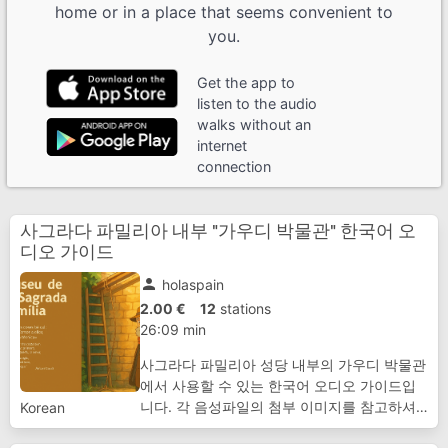
home or in a place that seems convenient to
you.
Get the app to
listen to the audio
walks without an
internet
connection
사그라다 파밀리아 내부 "가우디 박물관" 한국어 오
디오 가이드
person
holaspain
2.00 €
12
stations
26:09 min
사그라다 파밀리아 성당 내부의 가우디 박물관
에서 사용할 수 있는 한국어 오디오 가이드입
니다. 각 음성파일의 첨부 이미지를 참고하셔
Korean
서, 해당 전시물에 대한 설명을 청취하시면 됩