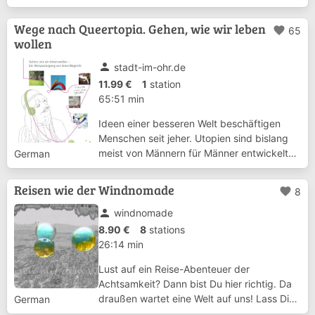
scheinbar Vertraute und Sichere zu
erschüttern. Krankenhäuser sind daher
Wege nach Queertopia. Gehen, wie wir leben
favorite
65
nicht nur Orte medizinischer Versorgung,
wollen
sondern auch em...
person
stadt-im-ohr.de
11.99 €
1
station
65:51 min
Ideen einer besseren Welt beschäftigen
Menschen seit jeher. Utopien sind bislang
meist von Männern für Männer entwickelt
German
worden. Sie zielen auf
Entfaltungsmöglichkeiten der bereits
Reisen wie der Windnomade
favorite
8
Privilegierten. Demgegenüber wollen queer-
feministische Utopien di...
person
windnomade
8.90 €
8
stations
26:14 min
Lust auf ein Reise-Abenteuer der
Achtsamkeit? Dann bist Du hier richtig. Da
draußen wartet eine Welt auf uns! Lass Dich
German
überraschen und erkunde die Welt mit Hilfe