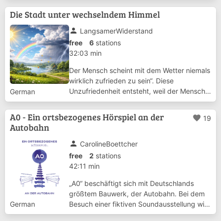
des Windes. Mit meinem Audio-Guide gebe
Die Stadt unter wechselndem Himmel
ich Anregungen zum Reisen mit dem Wind.
Nur ...
person
LangsamerWiderstand
free
6
stations
32:03 min
Der Mensch scheint mit dem Wetter niemals
wirklich zufrieden zu sein“. Diese
Unzufriedenheit entsteht, weil der Mensch
German
das Wetter stets aus seiner aktuellen
Situation heraus bewertet. Das Wetter soll
A0 - Ein ortsbezogenes Hörspiel an der
favorite
19
sich seinen Plänen anpassen. Da das Wetter
Autobahn
jedo...
person
CarolineBoettcher
free
2
stations
42:11 min
„A0“ beschäftigt sich mit Deutschlands
größtem Bauwerk, der Autobahn. Bei dem
Besuch einer fiktiven Soundausstellung wird
German
die Autobahn zum Schauplatz. Ihre