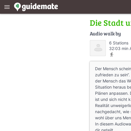
menu
Die Stadt 
Audio walk by
6 Stations
32:03 min 
directions_walk
Der Mensch scheint
zufrieden zu sein“.
der Mensch das Wet
Situation heraus be
Plänen anpassen. 
ist und sich nicht 
Realität unweigerl
nachgedacht, wie s
wohl über uns Me
In diesem Audiowa
dir geteilt.