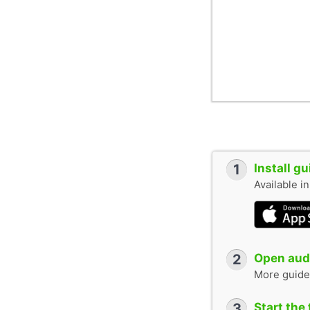
1
Install g
Available i
2
Open audi
More guide
3
Start the 