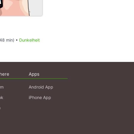
48 min) •
Dunkelheit
here
Apps
am
Android App
ok
iPhone App
e