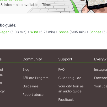
 infos - also available offline.
dio guide:
Regen
(6:03 min) •
Wind
(5:27 min) •
Sonne
(5:05 min) •
Schnee
(5:
s
Community
Support
Everyw
nd
Blog
FAQ
Instagr
ns
Affiliate Program
Guide to guide
Facebo
fo
Guidelines
Your city tour as
YouTub
ogy
an audio guide
Report abuse
Feedback