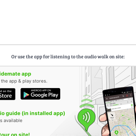
Or use the app for listening to the audio walk on site:
uidemate app
n the app & play stores.
o guide (in installed app)
s available
tour on site!