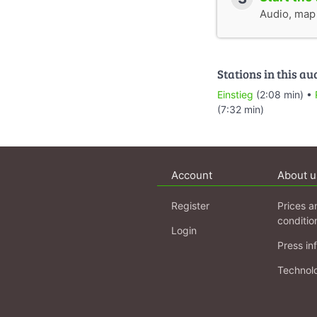
Audio, map &
Stations in this au
Einstieg
(2:08 min) •
(7:32 min)
Account
About u
Register
Prices a
conditio
Login
Press in
Technol