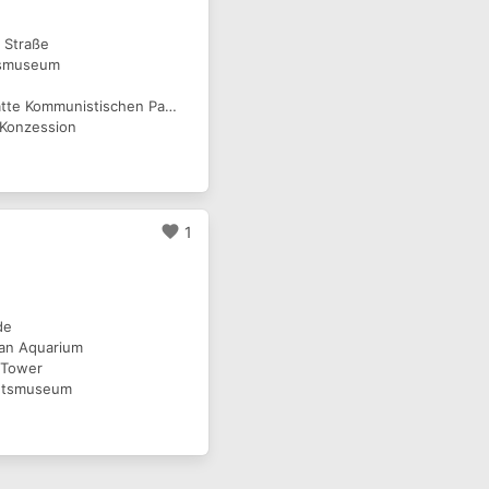
 Straße
gsmuseum
4. Gründungsstätte Kommunistischen Partei Chinas
 Konzession
favorite
1
de
an Aquarium
l Tower
chtsmuseum