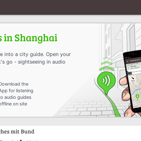
s in Shanghai
 into a city guide. Open your
's go - sightseeing in audio
Download the
App for listening
to audio guides
offline on site
ches mit Bund