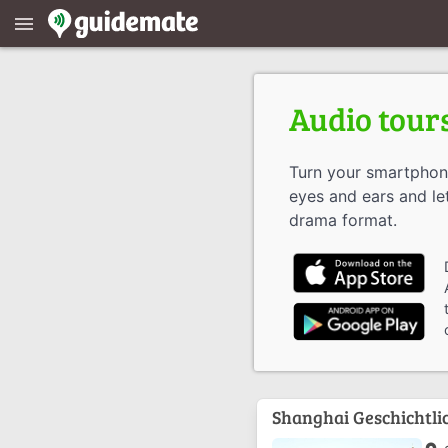
menu
Audio tour
Turn your smartphone
eyes and ears and let
drama format.
Shanghai Geschichtli