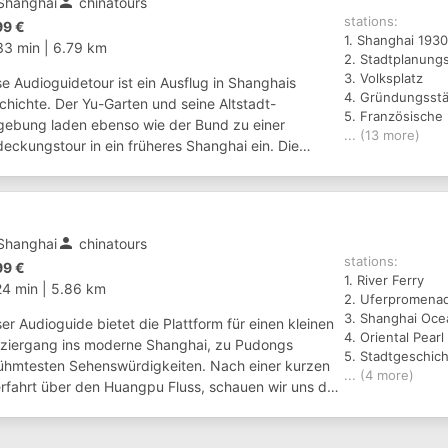
person
Shanghai
chinatours
stations:
99 €
1. Shanghai 1930
33 min
|
6.79 km
2. Stadtplanun
3. Volksplatz
se Audioguidetour ist ein Ausflug in Shanghais
chichte. Der Yu-Garten und seine Altstadt-
5. Französische
ebung laden ebenso wie der Bund zu einer
... (13 more)
deckungstour in ein früheres Shanghai ein. Die
amte Stadtplanung sowie Zukunftspläne gibt es im
ngh...
person
Shanghai
chinatours
stations:
99 €
1. River Ferry
24 min
|
5.86 km
2. Uferpromena
3. Shanghai Oce
er Audioguide bietet die Plattform für einen kleinen
4. Oriental Pear
ziergang ins moderne Shanghai, zu Pudongs
5. Stadtgeschi
ühmtesten Sehenswürdigkeiten. Nach einer kurzen
... (4 more)
rfahrt über den Huangpu Fluss, schauen wir uns den
torischen Shanghaier Bund einmal aus ...