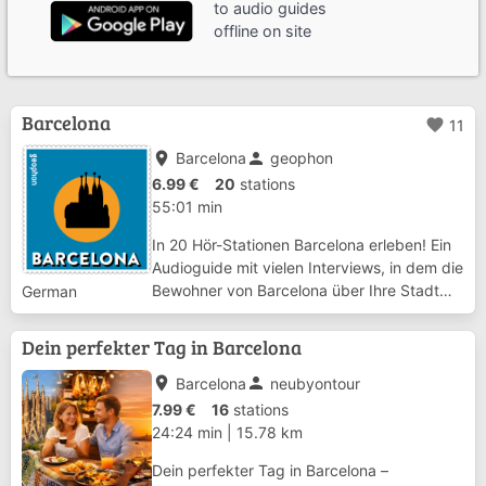
to audio guides
offline on site
Barcelona
favorite
11
place
person
Barcelona
geophon
6.99 €
20
stations
55:01 min
In 20 Hör-Stationen Barcelona erleben! Ein
Audioguide mit vielen Interviews, in dem die
Bewohner von Barcelona über Ihre Stadt
German
plaudern., ergänzt durch spannende
Geschichten und Hintergrundinformationen.
Dein perfekter Tag in Barcelona
Im Mittelpunkt stehen
Sehenswürdigkeiten,...
place
person
Barcelona
neubyontour
7.99 €
16
stations
24:24 min
|
15.78 km
Dein perfekter Tag in Barcelona –