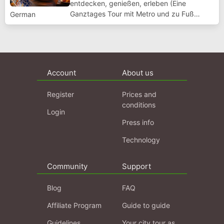
entdecken, genießen, erleben (Eine
Ganztages Tour mit Metro und zu Fuß
German
gelaufene km ca 5-7) Du bist in Barcelona
und fragst dich, wo du anfangen sollst? Du
möchtest die bekanntesten
Sehenswürdigkeiten sehen, au...
Account
About us
Register
Prices and
conditions
Login
Press info
Technology
Community
Support
Blog
FAQ
Affiliate Program
Guide to guide
Guidelines
Your city tour as